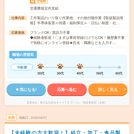
交通費
交通費規定内支給
工作製品のバリ取り作業他、その他付随作業【取扱製品情
仕事内容
報】半導体装置≪待遇・福利厚生≫・日払い制度・社…
ブランクOK / 英語力不要
応募資格
◆経験者歓迎！〇まずは事前登録だけでもOK！履歴書不要
で気軽にオンライン登録★氏名・職種などを入力す…
職場の雰囲気
年齢層
20代
30代
40代
50代
60代
気になる!
応募へ進む
詳しく見る
派遣会社
株式会社綜合キャリアオプション 製造事業部（全国）
未読
掲載日
2026/08/07
【未経験の方大歓迎！】組立・加工・食品製