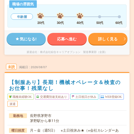
職場の雰囲気
年齢層
20代
30代
40代
50代
60代
気になる!
応募へ進む
詳しく見る
派遣会社
株式会社綜合キャリアオプション 製造事業部（全国）
未読
掲載日
2026/08/07
【制服あり】長期！機械オペレータ＆検査の
お仕事！残業なし
職種未経験OK
交通費別途支給あり
土日祝日が休み
WEB登録OK
派遣
長野県茅野市
勤務地
茅野駅から車11分
月～金（週5日） ※土日祝休み★（※会社カレンダーあ
曜日頻度