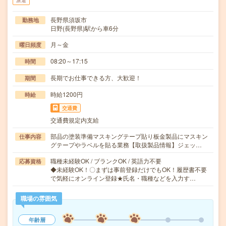
派遣
長野県須坂市
勤務地
日野(長野県)駅から車6分
月～金
曜日頻度
08:20～17:15
時間
長期でお仕事できる方、大歓迎！
期間
時給1200円
時給
交通費
交通費規定内支給
部品の塗装準備マスキングテープ貼り板金製品にマスキン
仕事内容
グテープやラベルを貼る業務【取扱製品情報】ジェッ…
職種未経験OK / ブランクOK / 英語力不要
応募資格
◆未経験OK！〇まずは事前登録だけでもOK！履歴書不要
で気軽にオンライン登録★氏名・職種などを入力す…
職場の雰囲気
年齢層