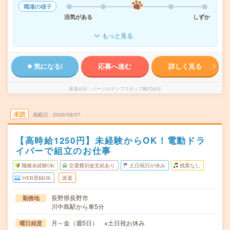
職場の様子
活気がある
しずか
もっと見る
気になる!
応募へ進む
詳しく見る
派遣会社
パーソルテンプスタッフ株式会社
未読
掲載日
2026/08/07
【高時給1250円】未経験からOK！電動ドラ
イバーで組立のお仕事
職種未経験OK
交通費別途支給あり
土日祝日が休み
残業なし
WEB登録OK
派遣
長野県長野市
勤務地
川中島駅から車5分
月～金（週5日） ※土日祝お休み
曜日頻度