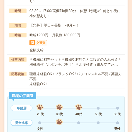
り）
08:30～17:00(実働7時間30分 休憩1時間)※午前と午後に
時間
小休憩あり！
【急募】即日～長期 ※8月～！
期間
時給1200円 月収例 180,000円
時給
交通費
全額支給
＊機械に材料セット＊機械や材料ごとに設定の入れ替え＊
仕事内容
機械操作（ボタンをポチ！）＊水没検査（組み立てた…
職種未経験OK / ブランクOK / パソコンスキル不要 / 英語力
応募資格
不要
未経験OK！
職場の雰囲気
年齢層
20代
30代
40代
50代
60代
男女比率
女性
男性