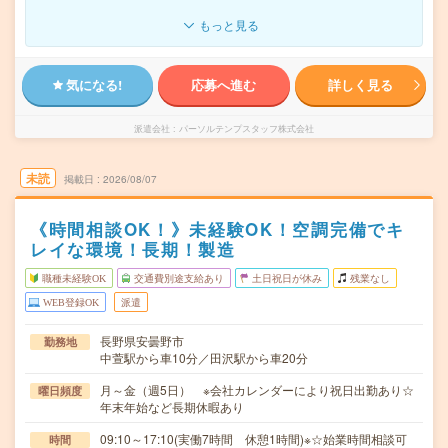
もっと見る
気になる!
応募へ進む
詳しく見る
派遣会社
パーソルテンプスタッフ株式会社
未読
掲載日
2026/08/07
《時間相談OK！》未経験OK！空調完備でキ
レイな環境！長期！製造
職種未経験OK
交通費別途支給あり
土日祝日が休み
残業なし
WEB登録OK
派遣
長野県安曇野市
勤務地
中萱駅から車10分／田沢駅から車20分
月～金（週5日） ※会社カレンダーにより祝日出勤あり☆
曜日頻度
年末年始など長期休暇あり
09:10～17:10(実働7時間 休憩1時間)※☆始業時間相談可
時間