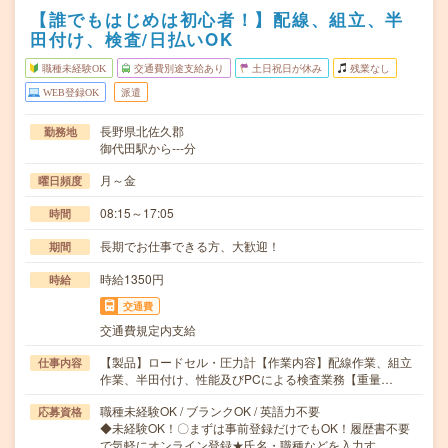
【誰でもはじめは初心者！】配線、組立、半
田付け、検査/日払いOK
職種未経験OK
交通費別途支給あり
土日祝日が休み
残業なし
WEB登録OK
派遣
長野県北佐久郡
勤務地
御代田駅から---分
月～金
曜日頻度
08:15～17:05
時間
長期でお仕事できる方、大歓迎！
期間
時給1350円
時給
交通費
交通費規定内支給
【製品】ロードセル・圧力計【作業内容】配線作業、組立
仕事内容
作業、半田付け、性能及びPCによる検査業務【重量…
職種未経験OK / ブランクOK / 英語力不要
応募資格
◆未経験OK！〇まずは事前登録だけでもOK！履歴書不要
で気軽にオンライン登録★氏名・職種などを入力す…