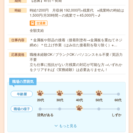
【急募】即日～長期
期間
時給1200円 月収例 192,000円+残業代 ※残業時の時給は
時給
1,500円/月30時間～の残業で＋45,000円～♪
交通費
全額支給
＊金属板や部品の接着（接着剤塗布→金属板を重ねてネジ
仕事内容
締め）＊仕上げ作業（はみ出た接着剤を取り除く）※…
職種未経験OK / ブランクOK / パソコンスキル不要 / 英語力
応募資格
不要
立ち仕事に抵抗がない方残業の対応が可能な方→いずれか
をクリアすれば《実務経験》は必要ありません！
職場の雰囲気
年齢層
20代
30代
40代
50代
60代
職場の様子
活気がある
しずか
もっと見る