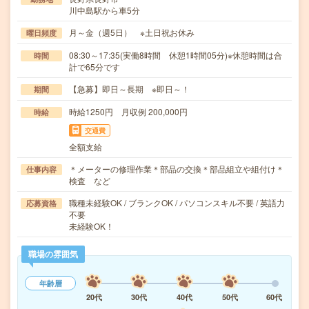
川中島駅から車5分
月～金（週5日） ※土日祝お休み
曜日頻度
08:30～17:35(実働8時間 休憩1時間05分)※休憩時間は合
時間
計で65分です
【急募】即日～長期 ※即日～！
期間
時給1250円 月収例 200,000円
時給
交通費
全額支給
＊メーターの修理作業＊部品の交換＊部品組立や組付け＊
仕事内容
検査 など
職種未経験OK / ブランクOK / パソコンスキル不要 / 英語力
応募資格
不要
未経験OK！
職場の雰囲気
年齢層
20代
30代
40代
50代
60代