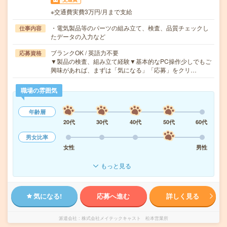
※交通費実費3万円/月まで支給
・電気製品等のパーツの組み立て、検査、品質チェックし
仕事内容
たデータの入力など
ブランクOK / 英語力不要
応募資格
▼製品の検査、組み立て経験▼基本的なPC操作少しでもご
興味があれば、まずは「気になる」「応募」をクリ…
職場の雰囲気
年齢層
20代
30代
40代
50代
60代
男女比率
女性
男性
もっと見る
気になる!
応募へ進む
詳しく見る
派遣会社
株式会社メイテックキャスト 松本営業所