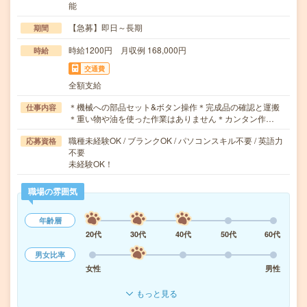
能
【急募】即日～長期
期間
時給1200円 月収例 168,000円
時給
交通費
全額支給
＊機械への部品セット&ボタン操作＊完成品の確認と運搬
仕事内容
＊重い物や油を使った作業はありません＊カンタン作…
職種未経験OK / ブランクOK / パソコンスキル不要 / 英語力
応募資格
不要
未経験OK！
職場の雰囲気
年齢層
20代
30代
40代
50代
60代
男女比率
女性
男性
もっと見る