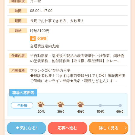
月～金
曜日頻度
08:00～17:00
時間
長期でお仕事できる方、大歓迎！
期間
時給2100円
時給
交通費
交通費規定内支給
半自動溶接・溶接後の製品の表面研磨仕上げ作業、鋼鉄物
仕事内容
の塗装業務、他付随作業【取り扱い製品情報】クレー…
ブランクOK / 英語力不要
応募資格
◆経験者歓迎！〇まずは事前登録だけでもOK！履歴書不要
で気軽にオンライン登録★氏名・職種などを入力す…
職場の雰囲気
年齢層
20代
30代
40代
50代
60代
気になる!
応募へ進む
詳しく見る