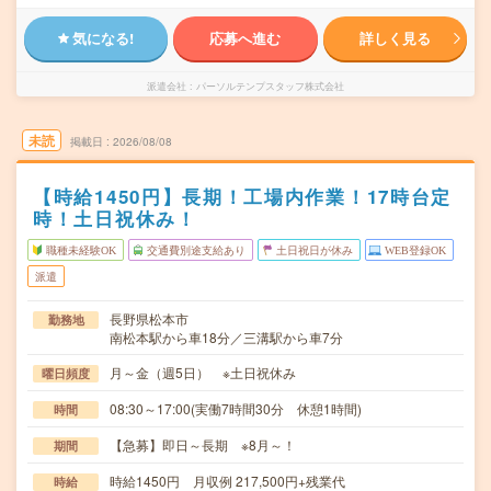
気になる!
応募へ進む
詳しく見る
派遣会社
パーソルテンプスタッフ株式会社
未読
掲載日
2026/08/08
【時給1450円】長期！工場内作業！17時台定
時！土日祝休み！
職種未経験OK
交通費別途支給あり
土日祝日が休み
WEB登録OK
派遣
長野県松本市
勤務地
南松本駅から車18分／三溝駅から車7分
月～金（週5日） ※土日祝休み
曜日頻度
08:30～17:00(実働7時間30分 休憩1時間)
時間
【急募】即日～長期 ※8月～！
期間
時給1450円 月収例 217,500円+残業代
時給