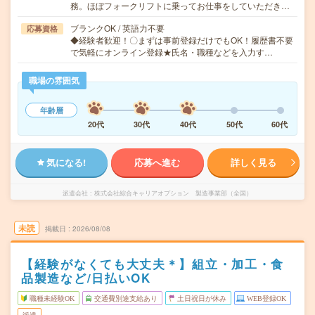
務。ほぼフォークリフトに乗ってお仕事をしていただき…
ブランクOK / 英語力不要
応募資格
◆経験者歓迎！〇まずは事前登録だけでもOK！履歴書不要
で気軽にオンライン登録★氏名・職種などを入力す…
職場の雰囲気
年齢層
20代
30代
40代
50代
60代
気になる!
応募へ進む
詳しく見る
派遣会社
株式会社綜合キャリアオプション 製造事業部（全国）
未読
掲載日
2026/08/08
【経験がなくても大丈夫＊】組立・加工・食
品製造など/日払いOK
職種未経験OK
交通費別途支給あり
土日祝日が休み
WEB登録OK