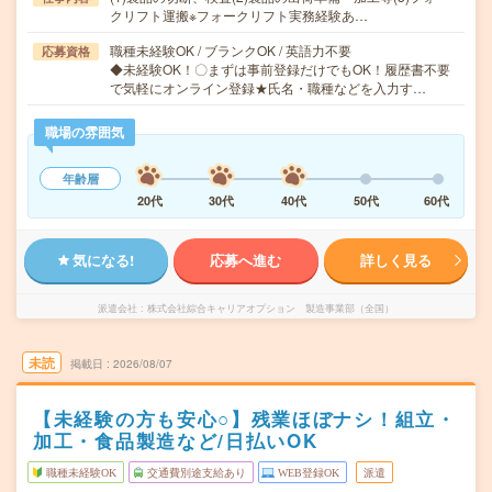
クリフト運搬※フォークリフト実務経験あ…
職種未経験OK / ブランクOK / 英語力不要
応募資格
◆未経験OK！〇まずは事前登録だけでもOK！履歴書不要
で気軽にオンライン登録★氏名・職種などを入力す…
職場の雰囲気
年齢層
20代
30代
40代
50代
60代
気になる!
応募へ進む
詳しく見る
派遣会社
株式会社綜合キャリアオプション 製造事業部（全国）
未読
掲載日
2026/08/07
【未経験の方も安心○】残業ほぼナシ！組立・
加工・食品製造など/日払いOK
職種未経験OK
交通費別途支給あり
WEB登録OK
派遣