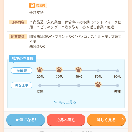
交通費
全額支給
＊商品受け入れ業務・保管庫への移動（ハンドフォーク使
仕事内容
用）＊ピッキング ＊巻き取り・巻き返し作業＊搬送…
職種未経験OK / ブランクOK / パソコンスキル不要 / 英語力
応募資格
不要
未経験OK！
職場の雰囲気
年齢層
20代
30代
40代
50代
60代
男女比率
女性
男性
もっと見る
気になる!
応募へ進む
詳しく見る