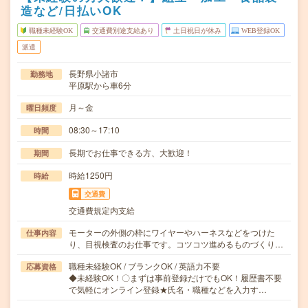
造など/日払いOK
職種未経験OK
交通費別途支給あり
土日祝日が休み
WEB登録OK
派遣
長野県小諸市
勤務地
平原駅から車6分
月～金
曜日頻度
08:30～17:10
時間
長期でお仕事できる方、大歓迎！
期間
時給1250円
時給
交通費
交通費規定内支給
モーターの外側の枠にワイヤーやハーネスなどをつけた
仕事内容
り、目視検査のお仕事です。コツコツ進めるものづくり…
職種未経験OK / ブランクOK / 英語力不要
応募資格
◆未経験OK！〇まずは事前登録だけでもOK！履歴書不要
で気軽にオンライン登録★氏名・職種などを入力す…