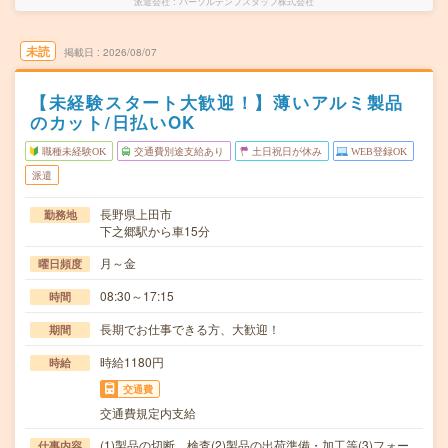
派遣会社
パーソルテンプスタッフ株式会社
未読
掲載日
2026/08/07
【未経験スタート大歓迎！】薄いアルミ製品
のカット/日払いOK
職種未経験OK
交通費別途支給あり
土日祝日が休み
WEB登録OK
派遣
長野県上田市
勤務地
下之郷駅から車15分
月～金
曜日頻度
08:30～17:15
時間
長期でお仕事できる方、大歓迎！
期間
時給1180円
時給
交通費
交通費規定内支給
(1)製品の切断、検査(2)製品の出荷準備・加工等(3)フォー
仕事内容