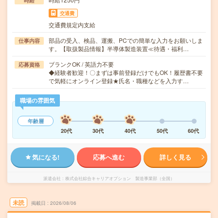
時給
交通費
交通費規定内支給
部品の受入、検品、運搬、PCでの簡単な入力をお願いしま
仕事内容
す。【取扱製品情報】半導体製造装置≪待遇・福利…
ブランクOK / 英語力不要
応募資格
◆経験者歓迎！〇まずは事前登録だけでもOK！履歴書不要
で気軽にオンライン登録★氏名・職種などを入力す…
職場の雰囲気
年齢層
20代
30代
40代
50代
60代
気になる!
応募へ進む
詳しく見る
派遣会社
株式会社綜合キャリアオプション 製造事業部（全国）
未読
掲載日
2026/08/06