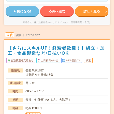
気になる!
応募へ進む
詳しく見る
派遣会社
株式会社綜合キャリアオプション 製造事業部（全国）
未読
掲載日
2026/08/07
【さらにスキルUP！経験者歓迎！】組立・加
工・食品製造など/日払いOK
交通費別途支給あり
土日祝日が休み
WEB登録OK
派遣
長野県東御市
勤務地
滋野駅から徒歩15分
月～金
曜日頻度
08:20～17:00
時間
長期でお仕事できる方、大歓迎！
期間
時給1200円
時給