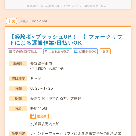
派遣会社
株式会社綜合キャリアオプション 製造事業部（全国）
未読
掲載日
2026/08/08
【経験者×ブラッシュUP！！】フォークリフ
トによる運搬作業/日払いOK
交通費別途支給あり
土日祝日が休み
WEB登録OK
派遣
長野県伊那市
勤務地
伊那市駅から車11分
月～金
曜日頻度
08:25～17:25
時間
長期でお仕事できる方、大歓迎！
期間
時給1150円
時給
交通費
交通費規定内支給
カウンターフォークリフトによる運搬業務その他周辺業
仕事内容