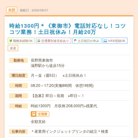
未読
掲載日
2026/08/07
時給1300円＊《東御市》電話対応なし！コツ
コツ業務！土日祝休み！月給20万
職種未経験OK
交通費別途支給あり
土日祝日が休み
WEB登録OK
派遣
長野県東御市
勤務地
滋野駅から徒歩15分
月～金（週5日） ※土日祝休み！
曜日頻度
08:20～17:20(実働8時間 休憩1時間)
時間
【急募】即日～長期 ※即日～！
期間
時給1300円 月収例 208,000円+残業代
時給
交通費
全額支給
＊産業用インクジェットプリンタの組立＊検査
仕事内容