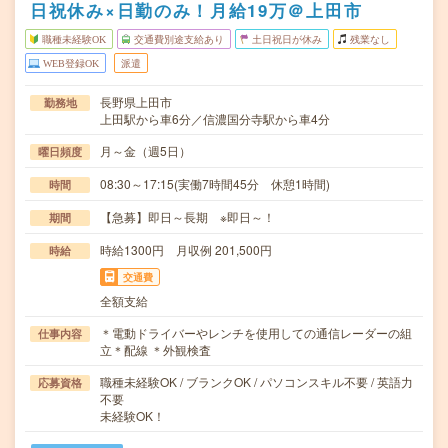
日祝休み×日勤のみ！月給19万＠上田市
職種未経験OK
交通費別途支給あり
土日祝日が休み
残業なし
WEB登録OK
派遣
長野県上田市
勤務地
上田駅から車6分／信濃国分寺駅から車4分
月～金（週5日）
曜日頻度
08:30～17:15(実働7時間45分 休憩1時間)
時間
【急募】即日～長期 ※即日～！
期間
時給1300円 月収例 201,500円
時給
交通費
全額支給
＊電動ドライバーやレンチを使用しての通信レーダーの組
仕事内容
立＊配線 ＊外観検査
職種未経験OK / ブランクOK / パソコンスキル不要 / 英語力
応募資格
不要
未経験OK！