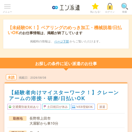
メニュー
気になる!
ログイン
検索
【未経験OK！】ベアリングのめっき加工・機械脱着/日払
いOK
のお仕事情報は、掲載が終了しています
掲載時の情報は、
ページ下部
からご覧いただけます。
お探しの条件に近い派遣のお仕事
未読
掲載日
2026/08/08
【経験者向けマイスターワーク！】クレーン
アームの溶接・研磨/日払いOK
交通費別途支給あり
土日祝日が休み
WEB登録OK
派遣
長野県上田市
勤務地
大屋駅から車10分