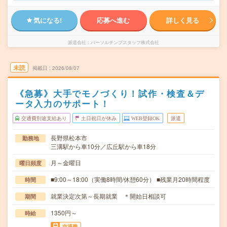
気になる!
応募へ進む
詳しく見る
派遣会社
パーソルテンプスタッフ株式会社
未読
掲載日
2026/08/07
《急募》大手でモノづくり！試作・検査＆デ
ータ入力のサポート！
交通費別途支給あり
土日祝日が休み
WEB登録OK
派遣
長野県松本市
勤務地
三溝駅から車10分／広丘駅から車18分
月～金曜日
曜日頻度
■9:00～18:00（実働8時間/休憩60分） ■残業月20時間程度
時間
就業決定次第～長期就業 ＊開始日相談可
期間
1350円～
時給
交通費