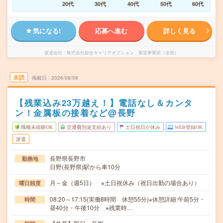
20代
30代
40代
50代
60代
気になる!
応募へ進む
詳しく見る
派遣会社
株式会社綜合キャリアオプション 製造事業部（全国）
未読
掲載日
2026/08/08
【残業込み23万越え！】電話なし＆カンタ
ン！金属板の接着など@長野
職種未経験OK
交通費別途支給あり
土日祝日が休み
WEB登録OK
派遣
長野県長野市
勤務地
日野(長野県)駅から車10分
月～金（週5日） ※土日祝休み（祝日出勤の場合あり）
曜日頻度
08:20～17:15(実働8時間 休憩55分)※休憩詳細:午前5分・
時間
昼40分・午後10分 ※残業時…