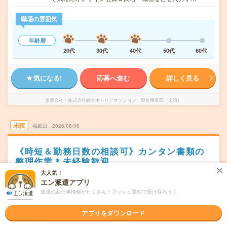
職場の雰囲気
年齢層
20代
30代
40代
50代
60代
気になる!
応募へ進む
詳しく見る
派遣会社
株式会社綜合キャリアオプション 製造事業部（全国）
未読
掲載日
2026/08/06
《時短＆勤務日数の相談可》カンタン書類の
整理作業＊未経験歓迎
大人気！
職種未経験OK
交通費別途支給あり
土日祝日が休み
WEB登録OK
エン派遣アプリ
派遣
派遣のお仕事情報がたくさん！プッシュ通知で受け取ろう！
長野県安曇野市
勤務地
アプリをダウンロード
穂高駅から車10分