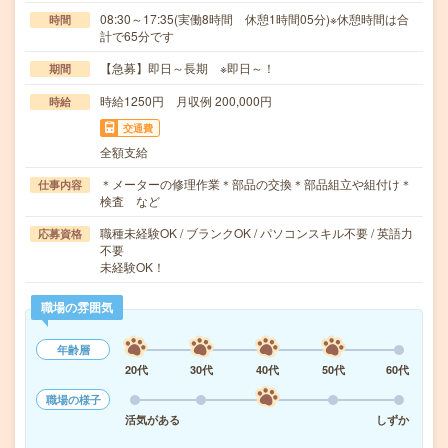
08:30～17:35(実働8時間 休憩1時間05分)※休憩時間は合
時間
計で65分です
【急募】即日～長期 ※即日～！
期間
時給1250円 月収例 200,000円
時給
交通費
全額支給
＊メーターの修理作業＊部品の交換＊部品組立や組付け＊
仕事内容
検査 など
職種未経験OK / ブランクOK / パソコンスキル不要 / 英語力
応募資格
不要
未経験OK！
職場の雰囲気
年齢層
20代
30代
40代
50代
60代
職場の様子
活気がある
しずか