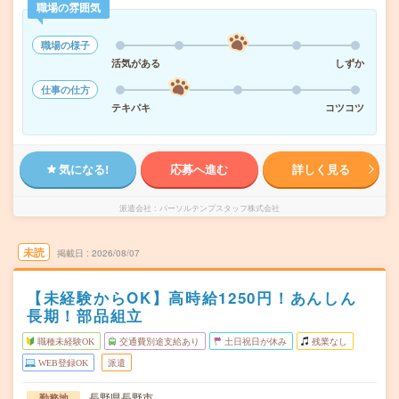
職場の雰囲気
職場の様子
活気がある
しずか
仕事の仕方
テキパキ
コツコツ
気になる!
応募へ進む
詳しく見る
派遣会社
パーソルテンプスタッフ株式会社
未読
掲載日
2026/08/07
【未経験からOK】高時給1250円！あんしん
長期！部品組立
職種未経験OK
交通費別途支給あり
土日祝日が休み
残業なし
WEB登録OK
派遣
長野県長野市
勤務地