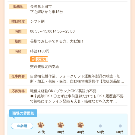
長野県上田市
勤務地
下之郷駅から車15分
シフト制
曜日頻度
06:55～15:0014:55～23:00
時間
長期でお仕事できる方、大歓迎！
期間
時給1180円
時給
交通費
交通費規定内支給
自動梱包機作業、フォークリフト運搬等製品の検査・切
仕事内容
断・加工・包装・保管、自動梱包機器操作【取扱製品情…
職種未経験OK / ブランクOK / 英語力不要
応募資格
◆未経験OK！〇まずは事前登録だけでもOK！履歴書不要
で気軽にオンライン登録★氏名・職種などを入力す…
職場の雰囲気
年齢層
20代
30代
40代
50代
60代