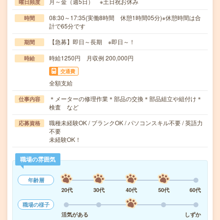
月～金（週5日） ※土日祝お休み
曜日頻度
08:30～17:35(実働8時間 休憩1時間05分)※休憩時間は合
時間
計で65分です
【急募】即日～長期 ※即日～！
期間
時給1250円 月収例 200,000円
時給
交通費
全額支給
＊メーターの修理作業＊部品の交換＊部品組立や組付け＊
仕事内容
検査 など
職種未経験OK / ブランクOK / パソコンスキル不要 / 英語力
応募資格
不要
未経験OK！
職場の雰囲気
年齢層
20代
30代
40代
50代
60代
職場の様子
活気がある
しずか