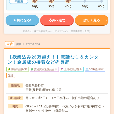
年齢層
20代
30代
40代
50代
60代
気になる!
応募へ進む
詳しく見る
派遣会社
株式会社綜合キャリアオプション 製造事業部（全国）
未読
掲載日
2026/08/08
【残業込み23万越え！】電話なし＆カンタ
ン！金属板の接着など@長野
職種未経験OK
交通費別途支給あり
土日祝日が休み
WEB登録OK
派遣
長野県長野市
勤務地
日野(長野県)駅から車10分
月～金（週5日） ※土日祝休み（祝日出勤の場合あり）
曜日頻度
08:20～17:15(実働8時間 休憩55分)※休憩詳細:午前5分・
時間
昼40分・午後10分 ※残業時…