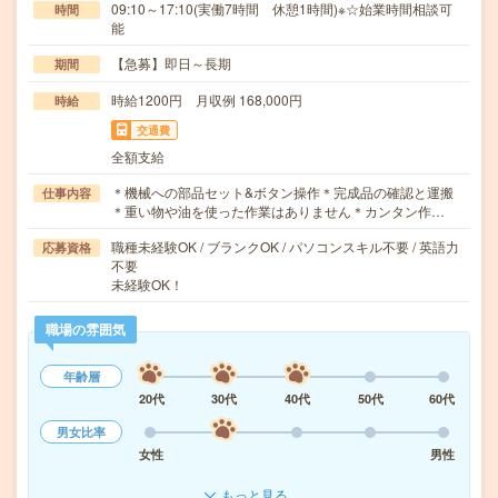
09:10～17:10(実働7時間 休憩1時間)※☆始業時間相談可
時間
能
【急募】即日～長期
期間
時給1200円 月収例 168,000円
時給
交通費
全額支給
＊機械への部品セット&ボタン操作＊完成品の確認と運搬
仕事内容
＊重い物や油を使った作業はありません＊カンタン作…
職種未経験OK / ブランクOK / パソコンスキル不要 / 英語力
応募資格
不要
未経験OK！
職場の雰囲気
年齢層
20代
30代
40代
50代
60代
男女比率
女性
男性
もっと見る