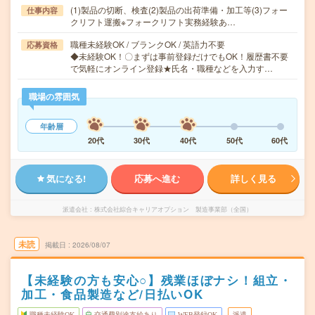
(1)製品の切断、検査(2)製品の出荷準備・加工等(3)フォー
仕事内容
クリフト運搬※フォークリフト実務経験あ…
職種未経験OK / ブランクOK / 英語力不要
応募資格
◆未経験OK！〇まずは事前登録だけでもOK！履歴書不要
で気軽にオンライン登録★氏名・職種などを入力す…
職場の雰囲気
年齢層
20代
30代
40代
50代
60代
気になる!
応募へ進む
詳しく見る
派遣会社
株式会社綜合キャリアオプション 製造事業部（全国）
未読
掲載日
2026/08/07
【未経験の方も安心○】残業ほぼナシ！組立・
加工・食品製造など/日払いOK
職種未経験OK
交通費別途支給あり
WEB登録OK
派遣