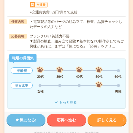
交通費
※交通費実費3万円/月まで支給
・電気製品等のパーツの組み立て、検査、品質チェックし
仕事内容
たデータの入力など
ブランクOK / 英語力不要
応募資格
▼製品の検査、組み立て経験▼基本的なPC操作少しでもご
興味があれば、まずは「気になる」「応募」をクリ…
職場の雰囲気
年齢層
20代
30代
40代
50代
60代
男女比率
女性
男性
もっと見る
気になる!
応募へ進む
詳しく見る
派遣会社
株式会社メイテックキャスト 松本営業所