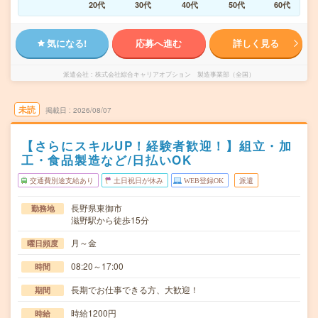
20代
30代
40代
50代
60代
気になる!
応募へ進む
詳しく見る
派遣会社
株式会社綜合キャリアオプション 製造事業部（全国）
未読
掲載日
2026/08/07
【さらにスキルUP！経験者歓迎！】組立・加
工・食品製造など/日払いOK
交通費別途支給あり
土日祝日が休み
WEB登録OK
派遣
長野県東御市
勤務地
滋野駅から徒歩15分
月～金
曜日頻度
08:20～17:00
時間
長期でお仕事できる方、大歓迎！
期間
時給1200円
時給