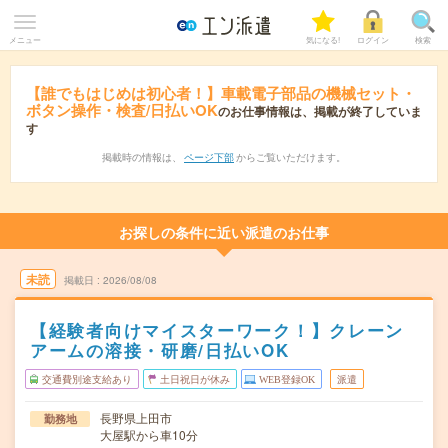
メニュー
気になる!
ログイン
検索
【誰でもはじめは初心者！】車載電子部品の機械セット・
ボタン操作・検査/日払いOK
のお仕事情報は、掲載が終了していま
す
掲載時の情報は、
ページ下部
からご覧いただけます。
お探しの条件に近い派遣のお仕事
未読
掲載日
2026/08/08
【経験者向けマイスターワーク！】クレーン
アームの溶接・研磨/日払いOK
交通費別途支給あり
土日祝日が休み
WEB登録OK
派遣
長野県上田市
勤務地
大屋駅から車10分