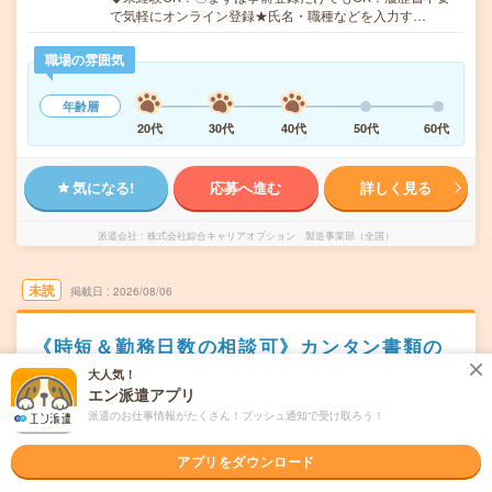
で気軽にオンライン登録★氏名・職種などを入力す…
職場の雰囲気
年齢層
20代
30代
40代
50代
60代
気になる!
応募へ進む
詳しく見る
派遣会社
株式会社綜合キャリアオプション 製造事業部（全国）
未読
掲載日
2026/08/06
《時短＆勤務日数の相談可》カンタン書類の
整理作業＊未経験歓迎
大人気！
エン派遣アプリ
職種未経験OK
交通費別途支給あり
土日祝日が休み
WEB登録OK
派遣のお仕事情報がたくさん！プッシュ通知で受け取ろう！
派遣
アプリをダウンロード
長野県安曇野市
勤務地
穂高駅から車10分