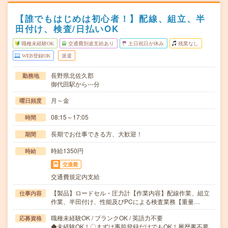
【誰でもはじめは初心者！】配線、組立、半
田付け、検査/日払いOK
職種未経験OK
交通費別途支給あり
土日祝日が休み
残業なし
WEB登録OK
派遣
長野県北佐久郡
勤務地
御代田駅から---分
月～金
曜日頻度
08:15～17:05
時間
長期でお仕事できる方、大歓迎！
期間
時給1350円
時給
交通費
交通費規定内支給
【製品】ロードセル・圧力計【作業内容】配線作業、組立
仕事内容
作業、半田付け、性能及びPCによる検査業務【重量…
職種未経験OK / ブランクOK / 英語力不要
応募資格
◆未経験OK！〇まずは事前登録だけでもOK！履歴書不要