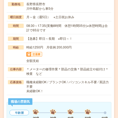
長野県長野市
勤務地
川中島駅から車5分
月～金（週5日） ※土日祝お休み
曜日頻度
08:30～17:35(実働8時間 休憩1時間05分)※休憩時間は合
時間
計で65分です
【急募】即日～長期 ※即日～！
期間
時給1250円 月収例 200,000円
時給
交通費
全額支給
＊メーターの修理作業＊部品の交換＊部品組立や組付け＊
仕事内容
検査 など
職種未経験OK / ブランクOK / パソコンスキル不要 / 英語力
応募資格
不要
未経験OK！
職場の雰囲気
年齢層
20代
30代
40代
50代
60代