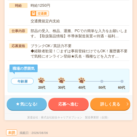
時給1250円
時給
交通費
交通費規定内支給
部品の受入、検品、運搬、PCでの簡単な入力をお願いしま
仕事内容
す。【取扱製品情報】半導体製造装置≪待遇・福利…
ブランクOK / 英語力不要
応募資格
◆経験者歓迎！〇まずは事前登録だけでもOK！履歴書不要
で気軽にオンライン登録★氏名・職種などを入力す…
職場の雰囲気
年齢層
20代
30代
40代
50代
60代
気になる!
応募へ進む
詳しく見る
派遣会社
株式会社綜合キャリアオプション 製造事業部（全国）
未読
掲載日
2026/08/06