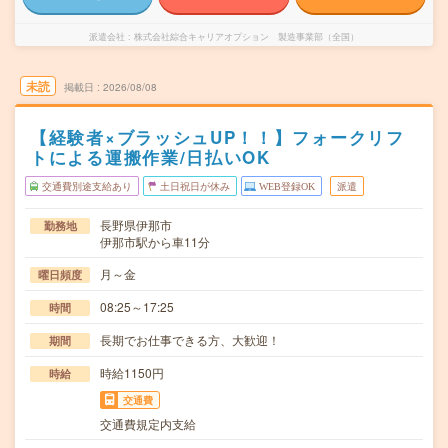
派遣会社
株式会社綜合キャリアオプション 製造事業部（全国）
未読
掲載日
2026/08/08
【経験者×ブラッシュUP！！】フォークリフ
トによる運搬作業/日払いOK
交通費別途支給あり
土日祝日が休み
WEB登録OK
派遣
長野県伊那市
勤務地
伊那市駅から車11分
月～金
曜日頻度
08:25～17:25
時間
長期でお仕事できる方、大歓迎！
期間
時給1150円
時給
交通費
交通費規定内支給