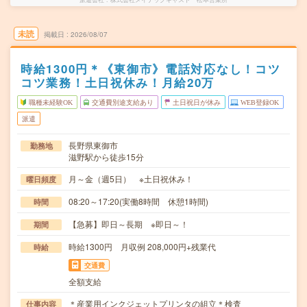
未読
掲載日
2026/08/07
時給1300円＊《東御市》電話対応なし！コツ
コツ業務！土日祝休み！月給20万
職種未経験OK
交通費別途支給あり
土日祝日が休み
WEB登録OK
派遣
長野県東御市
勤務地
滋野駅から徒歩15分
月～金（週5日） ※土日祝休み！
曜日頻度
08:20～17:20(実働8時間 休憩1時間)
時間
【急募】即日～長期 ※即日～！
期間
時給1300円 月収例 208,000円+残業代
時給
交通費
全額支給
＊産業用インクジェットプリンタの組立＊検査
仕事内容