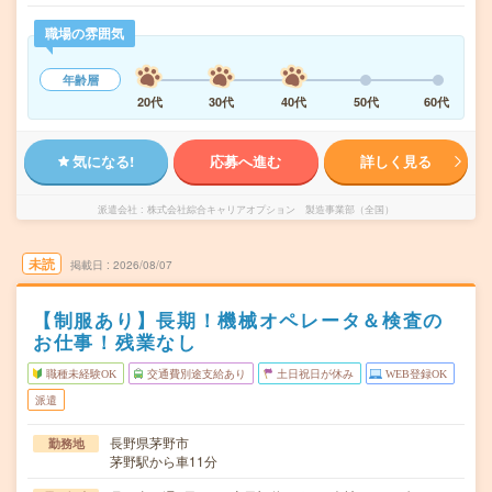
職場の雰囲気
年齢層
20代
30代
40代
50代
60代
気になる!
応募へ進む
詳しく見る
派遣会社
株式会社綜合キャリアオプション 製造事業部（全国）
未読
掲載日
2026/08/07
【制服あり】長期！機械オペレータ＆検査の
お仕事！残業なし
職種未経験OK
交通費別途支給あり
土日祝日が休み
WEB登録OK
派遣
長野県茅野市
勤務地
茅野駅から車11分