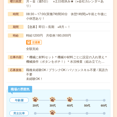
月～金（週5日） ※土日祝休み★（※会社カレンダーあ
曜日頻度
り）
08:30～17:00(実働7時間30分 休憩1時間)※午前と午後に
時間
小休憩あり！
【急募】即日～長期 ※8月～！
期間
時給1200円 月収例 180,000円
時給
交通費
全額支給
＊機械に材料セット＊機械や材料ごとに設定の入れ替え＊
仕事内容
機械操作（ボタンをポチ！）＊水没検査（組み立てた…
職種未経験OK / ブランクOK / パソコンスキル不要 / 英語力
応募資格
不要
未経験OK！
職場の雰囲気
年齢層
20代
30代
40代
50代
60代
男女比率