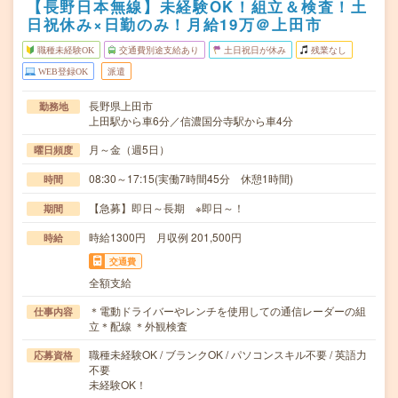
【長野日本無線】未経験OK！組立＆検査！土
日祝休み×日勤のみ！月給19万＠上田市
職種未経験OK
交通費別途支給あり
土日祝日が休み
残業なし
WEB登録OK
派遣
長野県上田市
勤務地
上田駅から車6分／信濃国分寺駅から車4分
月～金（週5日）
曜日頻度
08:30～17:15(実働7時間45分 休憩1時間)
時間
【急募】即日～長期 ※即日～！
期間
時給1300円 月収例 201,500円
時給
交通費
全額支給
＊電動ドライバーやレンチを使用しての通信レーダーの組
仕事内容
立＊配線 ＊外観検査
職種未経験OK / ブランクOK / パソコンスキル不要 / 英語力
応募資格
不要
未経験OK！