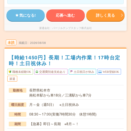
気になる!
応募へ進む
詳しく見る
派遣会社
パーソルテンプスタッフ株式会社
未読
掲載日
2026/08/08
【時給1450円】長期！工場内作業！17時台定
時！土日祝休み！
職種未経験OK
交通費別途支給あり
土日祝日が休み
WEB登録OK
派遣
長野県松本市
勤務地
南松本駅から車18分／三溝駅から車7分
月～金（週5日） ※土日祝休み
曜日頻度
08:30～17:00(実働7時間30分 休憩1時間)
時間
【急募】即日～長期 ※8月～！
期間