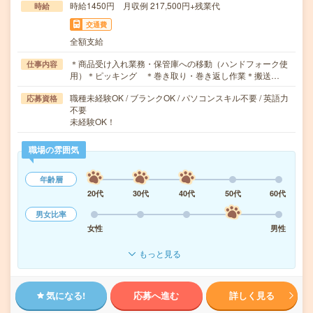
時給1450円 月収例 217,500円+残業代
時給
交通費
全額支給
＊商品受け入れ業務・保管庫への移動（ハンドフォーク使
仕事内容
用）＊ピッキング ＊巻き取り・巻き返し作業＊搬送…
職種未経験OK / ブランクOK / パソコンスキル不要 / 英語力
応募資格
不要
未経験OK！
職場の雰囲気
年齢層
20代
30代
40代
50代
60代
男女比率
女性
男性
もっと見る
気になる!
応募へ進む
詳しく見る