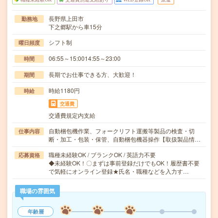
長野県上田市
勤務地
下之郷駅から車15分
シフト制
曜日頻度
06:55～15:0014:55～23:00
時間
長期でお仕事できる方、大歓迎！
期間
時給1180円
時給
交通費
交通費規定内支給
自動梱包機作業、フォークリフト運搬等製品の検査・切
仕事内容
断・加工・包装・保管、自動梱包機器操作【取扱製品情…
職種未経験OK / ブランクOK / 英語力不要
応募資格
◆未経験OK！〇まずは事前登録だけでもOK！履歴書不要
で気軽にオンライン登録★氏名・職種などを入力す…
職場の雰囲気
年齢層