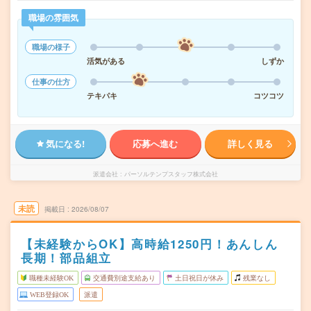
職場の雰囲気
職場の様子
活気がある
しずか
仕事の仕方
テキパキ
コツコツ
気になる!
応募へ進む
詳しく見る
派遣会社
パーソルテンプスタッフ株式会社
未読
掲載日
2026/08/07
【未経験からOK】高時給1250円！あんしん
長期！部品組立
職種未経験OK
交通費別途支給あり
土日祝日が休み
残業なし
WEB登録OK
派遣