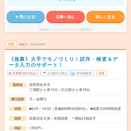
気になる!
応募へ進む
詳しく見る
派遣会社
パーソルテンプスタッフ株式会社
未読
掲載日
2026/08/07
《急募》大手でモノづくり！試作・検査＆デ
ータ入力のサポート！
交通費別途支給あり
土日祝日が休み
WEB登録OK
派遣
長野県松本市
勤務地
三溝駅から車10分／広丘駅から車18分
月～金曜日
曜日頻度
■9:00～18:00（実働8時間/休憩60分） ■残業月20時間程度
時間
就業決定次第～長期就業 ＊開始日相談可
期間
1350円～
時給