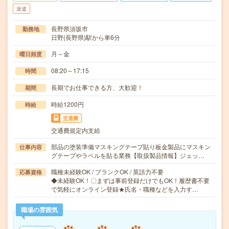
派遣
長野県須坂市
勤務地
日野(長野県)駅から車6分
月～金
曜日頻度
08:20～17:15
時間
長期でお仕事できる方、大歓迎！
期間
時給1200円
時給
交通費
交通費規定内支給
部品の塗装準備マスキングテープ貼り板金製品にマスキン
仕事内容
グテープやラベルを貼る業務【取扱製品情報】ジェッ…
職種未経験OK / ブランクOK / 英語力不要
応募資格
◆未経験OK！〇まずは事前登録だけでもOK！履歴書不要
で気軽にオンライン登録★氏名・職種などを入力す…
職場の雰囲気