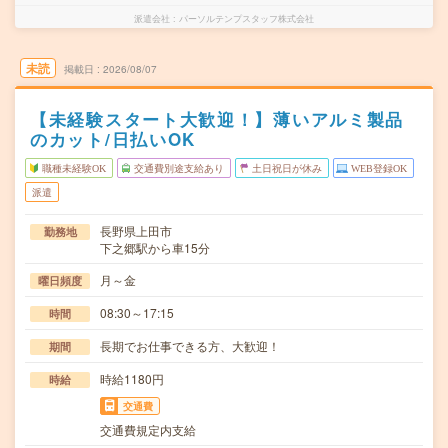
派遣会社
パーソルテンプスタッフ株式会社
未読
掲載日
2026/08/07
【未経験スタート大歓迎！】薄いアルミ製品
のカット/日払いOK
職種未経験OK
交通費別途支給あり
土日祝日が休み
WEB登録OK
派遣
長野県上田市
勤務地
下之郷駅から車15分
月～金
曜日頻度
08:30～17:15
時間
長期でお仕事できる方、大歓迎！
期間
時給1180円
時給
交通費
交通費規定内支給