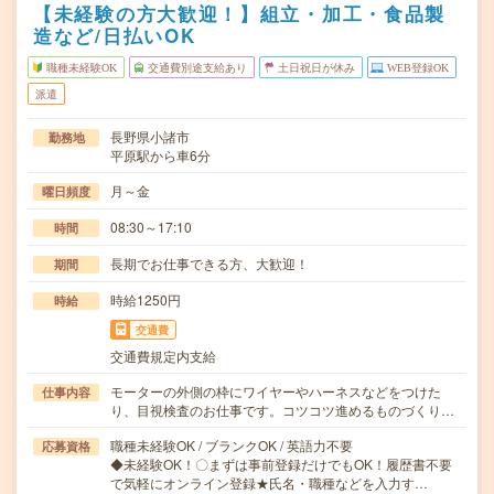
【未経験の方大歓迎！】組立・加工・食品製
造など/日払いOK
職種未経験OK
交通費別途支給あり
土日祝日が休み
WEB登録OK
派遣
長野県小諸市
勤務地
平原駅から車6分
月～金
曜日頻度
08:30～17:10
時間
長期でお仕事できる方、大歓迎！
期間
時給1250円
時給
交通費
交通費規定内支給
モーターの外側の枠にワイヤーやハーネスなどをつけた
仕事内容
り、目視検査のお仕事です。コツコツ進めるものづくり…
職種未経験OK / ブランクOK / 英語力不要
応募資格
◆未経験OK！〇まずは事前登録だけでもOK！履歴書不要
で気軽にオンライン登録★氏名・職種などを入力す…