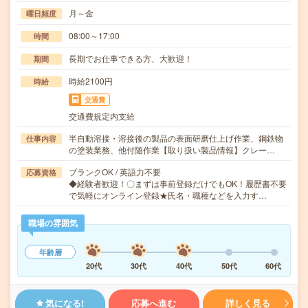
月～金
曜日頻度
08:00～17:00
時間
長期でお仕事できる方、大歓迎！
期間
時給2100円
時給
交通費
交通費規定内支給
半自動溶接・溶接後の製品の表面研磨仕上げ作業、鋼鉄物
仕事内容
の塗装業務、他付随作業【取り扱い製品情報】クレー…
ブランクOK / 英語力不要
応募資格
◆経験者歓迎！〇まずは事前登録だけでもOK！履歴書不要
で気軽にオンライン登録★氏名・職種などを入力す…
職場の雰囲気
年齢層
20代
30代
40代
50代
60代
気になる!
応募へ進む
詳しく見る