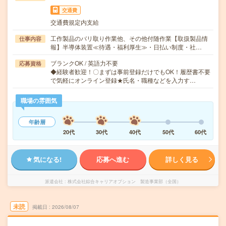
交通費
交通費規定内支給
工作製品のバリ取り作業他、その他付随作業【取扱製品情
仕事内容
報】半導体装置≪待遇・福利厚生≫・日払い制度・社…
ブランクOK / 英語力不要
応募資格
◆経験者歓迎！〇まずは事前登録だけでもOK！履歴書不要
で気軽にオンライン登録★氏名・職種などを入力す…
職場の雰囲気
年齢層
20代
30代
40代
50代
60代
気になる!
応募へ進む
詳しく見る
派遣会社
株式会社綜合キャリアオプション 製造事業部（全国）
未読
掲載日
2026/08/07