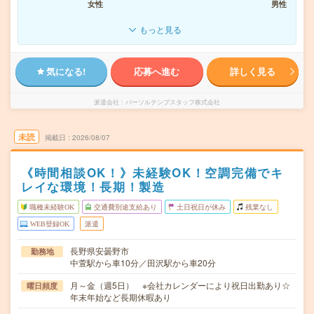
女性
男性
もっと見る
気になる!
応募へ進む
詳しく見る
派遣会社
パーソルテンプスタッフ株式会社
未読
掲載日
2026/08/07
《時間相談OK！》未経験OK！空調完備でキ
レイな環境！長期！製造
職種未経験OK
交通費別途支給あり
土日祝日が休み
残業なし
WEB登録OK
派遣
長野県安曇野市
勤務地
中萱駅から車10分／田沢駅から車20分
月～金（週5日） ※会社カレンダーにより祝日出勤あり☆
曜日頻度
年末年始など長期休暇あり