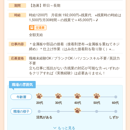
【急募】即日～長期
期間
時給1200円 月収例 192,000円+残業代 ※残業時の時給は
時給
1,500円/月30時間～の残業で＋45,000円～♪
交通費
全額支給
＊金属板や部品の接着（接着剤塗布→金属板を重ねてネジ
仕事内容
締め）＊仕上げ作業（はみ出た接着剤を取り除く）※…
職種未経験OK / ブランクOK / パソコンスキル不要 / 英語力
応募資格
不要
立ち仕事に抵抗がない方残業の対応が可能な方→いずれか
をクリアすれば《実務経験》は必要ありません！
職場の雰囲気
年齢層
20代
30代
40代
50代
60代
職場の様子
活気がある
しずか
もっと見る