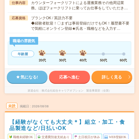
カウンターフォークリフトによる運搬業務その他周辺業
仕事内容
務。ほぼフォークリフトに乗ってお仕事をしていただき…
ブランクOK / 英語力不要
応募資格
◆経験者歓迎！〇まずは事前登録だけでもOK！履歴書不要
で気軽にオンライン登録★氏名・職種などを入力す…
職場の雰囲気
年齢層
20代
30代
40代
50代
60代
気になる!
応募へ進む
詳しく見る
派遣会社
株式会社綜合キャリアオプション 製造事業部（全国）
未読
掲載日
2026/08/08
【経験がなくても大丈夫＊】組立・加工・食
品製造など/日払いOK
職種未経験OK
交通費別途支給あり
土日祝日が休み
WEB登録OK