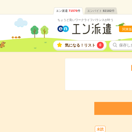
エン派遣
71570
件
エンバイト
82182
件
ちょうど良いワークライフバランスが叶う
関東版
気になる！リスト
0
保存し
未読