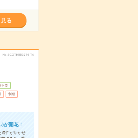
く見る
No.SCOTH553776-T4
語不要
可
制服
)が開花！
た適性が活かせ