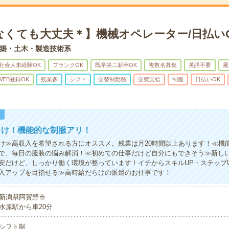
なくても大丈夫＊】機械オペレーター/日払い
築・土木・製造技術系
社会人未経験OK
ブランクOK
既卒第二新卒OK
複数名募集
英語不要
履
WEB登録OK
残業多
シフト
交替制勤務
交費支給
制服
日払いOK
！
向け！機能的な制服アリ！
け≫高収入を希望される方にオススメ。残業は月20時間以上あります！≪機
で、毎日の服装の悩み解消！≪初めての仕事だけど自分にもできそう≫新し
安だけど、しっかり働く環境が整っています！イチからスキルUP・ステップ
入アップを目指せる≫高時給だらけの派遣のお仕事です！
新潟県阿賀野市
水原駅から車20分
シフト制