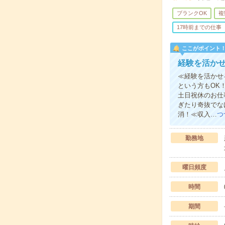
ブランクOK
複
17時前までの仕事
ここがポイント
経験を活か
≪経験を活かせ
という方もOK
土日祝休のお仕
ぎたり奇抜でな
消！≪収入…
つ
勤務地
曜日頻度
時間
期間