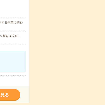
きする作業に携わ
ン登録★氏名・
く見る