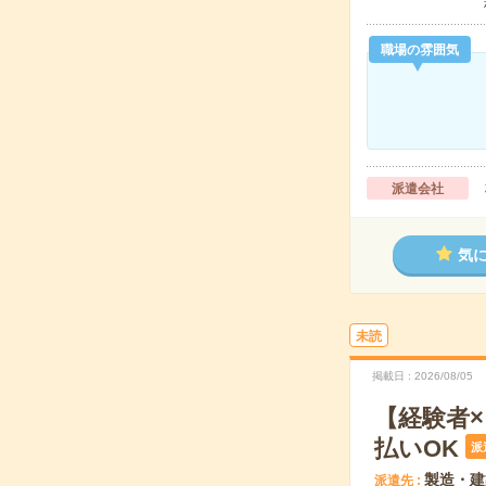
職場の雰囲気
派遣会社
気
未読
掲載日
2026/08/05
【経験者
払いOK
派
製造・建
派遣先