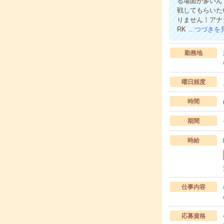
る場面が多いん
戦してもらいた
りません！アナ
RK …
つづきを
勤務地
曜日頻度
時間
期間
時給
仕事内容
応募資格