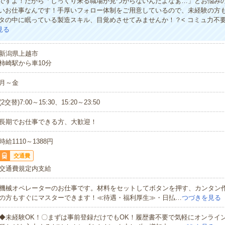
ですよ！だから「しっくり来る職場が見つからないんだよなぁ…」とお悩み
いお仕事なんです！手厚いフォロー体制をご用意しているので、未経験の方
タの中に眠っている製造スキル、目覚めさせてみませんか！？< コミュ力不
見る
新潟県上越市
柿崎駅から車10分
月～金
(2交替)7:00～15:30、15:20～23:50
長期でお仕事できる方、大歓迎！
時給1110～1388円
交通費
交通費規定内支給
機械オペレーターのお仕事です。材料をセットしてボタンを押す、カンタン
の方もすぐにマスターできます！≪待遇・福利厚生≫・日払…
つづきを見る
◆未経験OK！〇まずは事前登録だけでもOK！履歴書不要で気軽にオンライ