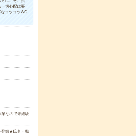
の方にこそ、挑
も一切心配は要
要なコツコツWO
作業なので未経験
ン登録★氏名・職