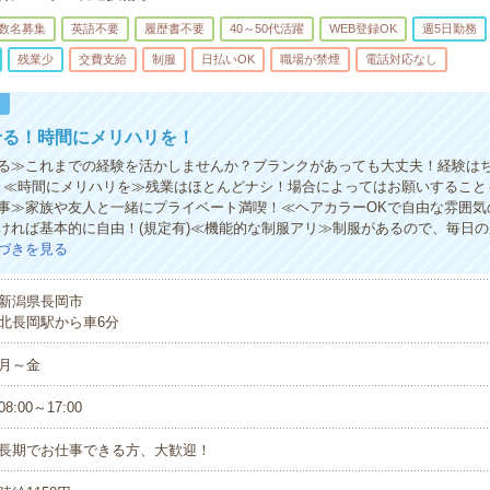
数名募集
英語不要
履歴書不要
40～50代活躍
WEB登録OK
週5日勤務
残業少
交費支給
制服
日払いOK
職場が禁煙
電話対応なし
！
せる！時間にメリハリを！
る≫これまでの経験を活かしませんか？ブランクがあっても大丈夫！経験は
！≪時間にメリハリを≫残業はほとんどナシ！場合によってはお願いすること
事≫家族や友人と一緒にプライベート満喫！≪ヘアカラーOKで自由な雰囲気
ければ基本的に自由！(規定有)≪機能的な制服アリ≫制服があるので、毎日
づきを見る
新潟県長岡市
北長岡駅から車6分
月～金
08:00～17:00
長期でお仕事できる方、大歓迎！