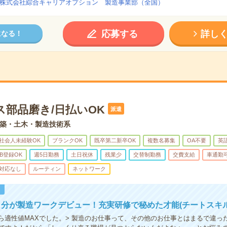
株式会社綜合キャリアオプション 製造事業部（全国）
応募する
詳し
になる！
ス部品磨き/日払いOK
派遣
築・土木・製造技術系
社会人未経験OK
ブランクOK
既卒第二新卒OK
複数名募集
OA不要
英
B登録OK
週5日勤務
土日祝休
残業少
交替制勤務
交費支給
車通勤
対応なし
ルーティン
ネットワーク
！
分が製造ワークデビュー！充実研修で秘めた才能(チートスキル
たら適性値MAXでした。> 製造のお仕事って、その他のお仕事とはまるで違っ