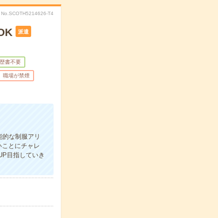
No.SCOTH5214626-T4
OK
派遣
歴書不要
職場が禁煙
能的な制服アリ
いことにチャレ
UP目指していき