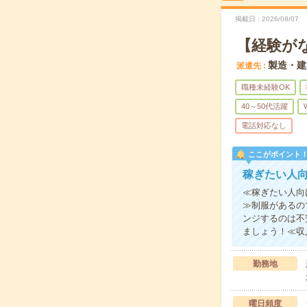
掲載日
2026/08/07
【経験が
製造・建
派遣先
職種未経験OK
40～50代活躍
電話対応なし
ここがポイント
稼ぎたい人
≪稼ぎたい人向
≫制服があるの
ンジするのは不
ましょう！≪収
勤務地
曜日頻度