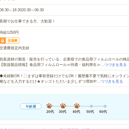
08:30～18:3020:30～06:30
長期でお仕事できる方、大歓迎！
時給1250円
交通費
交通費規定内支給
包装資材の製造・販売を行っている、企業様での食品用フィルムロールの検
【取扱製品情報】食品用フィルムロール≪待遇・福利厚生≫…
つづきを見る
◆未経験OK！〇まずは事前登録だけでもOK！履歴書不要で気軽にオンライ
種などを入力するだけ★オシゴトただいま少しずつ増加中…
つづきを見る
年齢層
20代
30代
40代
50代
60代