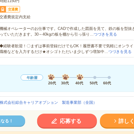
時給1150円
交通費
交通費規定内支給
機械オペレーターのお仕事です。CADで作成した図面を見て、鉄の板を型抜
っていただきます。30～40kgの板を棚から引っ張り…
つづきを見る
◆経験者歓迎！〇まずは事前登録だけでもOK！履歴書不要で気軽にオンライ
職種などを入力するだけ★オシゴトただいま少しずつ増加中…
つづきを見る
年齢層
20代
30代
40代
50代
60代
株式会社綜合キャリアオプション 製造事業部（全国）
応募する
詳し
になる！