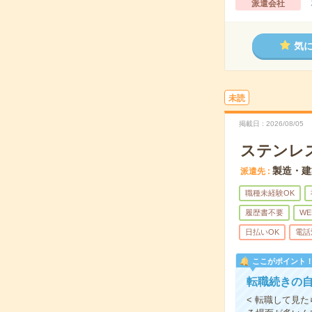
派遣会社
気
未読
掲載日
2026/08/05
ステンレ
製造・建
派遣先
職種未経験OK
履歴書不要
WE
日払いOK
電話
ここがポイント
転職続きの自
< 転職して見