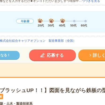
種などを入力するだけ★オシゴトただいま少しずつ増加中…
つづきを見る
年齢層
20代
30代
40代
50代
60代
株式会社綜合キャリアオプション 製造事業部（全国）
応募する
詳し
になる！
×ブラッシュUP！！】図面を見ながら鉄板の型
遣
築・土木・製造技術系