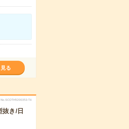
く見る
No.SCOTH5200353-T4
抜き/日