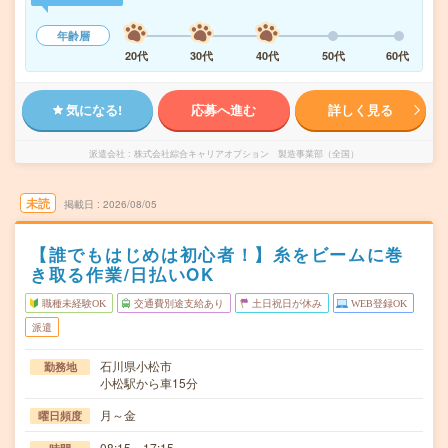
年齢層
20代
30代
40代
50代
60代
気になる!
応募へ進む
詳しく見る
派遣会社
株式会社綜合キャリアオプション 製造事業部（全国）
未読
掲載日
2026/08/05
【誰でもはじめは初心者！】糸をビームに巻
き取る作業/日払いOK
職種未経験OK
交通費別途支給あり
土日祝日が休み
WEB登録OK
派遣
石川県小松市
勤務地
小松駅から車15分
月～金
曜日頻度
08:15～17:15