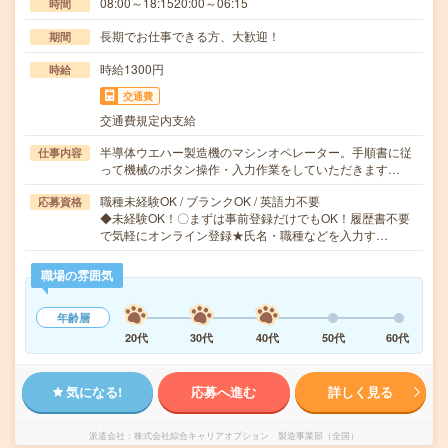
08:00～18:1520:00～06:15
時間
長期でお仕事できる方、大歓迎！
期間
時給1300円
時給
交通費
交通費規定内支給
半導体ウエハー製造機のマシンオペレーター。手順書に従
仕事内容
って機械のボタン操作・入力作業をしていただきます…
職種未経験OK / ブランクOK / 英語力不要
応募資格
◆未経験OK！〇まずは事前登録だけでもOK！履歴書不要
で気軽にオンライン登録★氏名・職種などを入力す…
職場の雰囲気
年齢層
20代
30代
40代
50代
60代
気になる!
応募へ進む
詳しく見る
派遣会社
株式会社綜合キャリアオプション 製造事業部（全国）