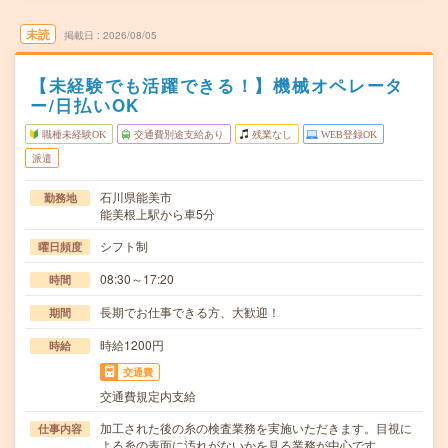
未読
掲載日
2026/08/05
【未経験でも活躍できる！】機械オペレータ
ー/日払いOK
職種未経験OK
交通費別途支給あり
残業なし
WEB登録OK
派遣
石川県能美市
勤務地
能美根上駅から車5分
シフト制
曜日頻度
08:30～17:20
時間
長期でお仕事できる方、大歓迎！
期間
時給1200円
時給
交通費
交通費規定内支給
加工された後の糸の検査業務を実施いただきます。目視に
仕事内容
よる糸の表面に汚れがないかを見る業務が中心です。…