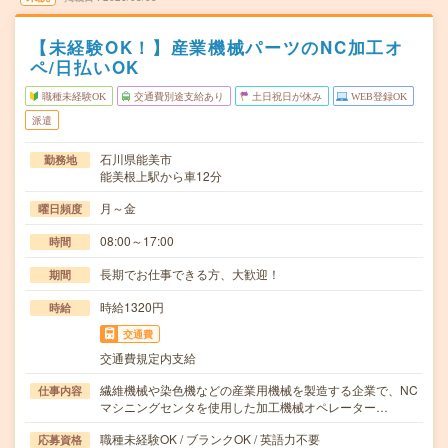
【未経験OK！】産業機械パーツのNC加工オ
ペ/日払いOK
職種未経験OK
交通費別途支給あり
土日祝日が休み
WEB登録OK
派遣
石川県能美市
勤務地
能美根上駅から車12分
月～金
曜日頻度
08:00～17:00
時間
長期でお仕事できる方、大歓迎！
期間
時給1320円
時給
交通費
交通費規定内支給
繊維機械や染色機などの産業用機械を製造する企業で、NC
仕事内容
マシニングセンタを使用した加工機械オペレーター…
職種未経験OK / ブランクOK / 英語力不要
応募資格