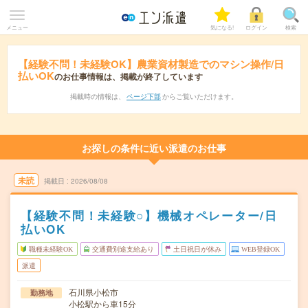
メニュー
気になる!
ログイン
検索
【経験不問！未経験OK】農業資材製造でのマシン操作/日
払いOK
のお仕事情報は、掲載が終了しています
掲載時の情報は、
ページ下部
からご覧いただけます。
お探しの条件に近い派遣のお仕事
未読
掲載日
2026/08/08
【経験不問！未経験○】機械オペレーター/日
払いOK
職種未経験OK
交通費別途支給あり
土日祝日が休み
WEB登録OK
派遣
石川県小松市
勤務地
小松駅から車15分