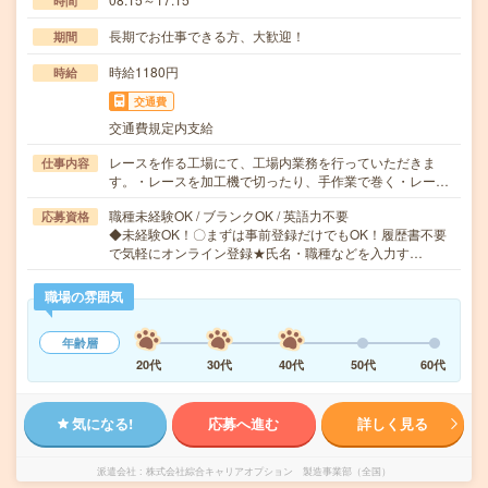
時間
長期でお仕事できる方、大歓迎！
期間
時給1180円
時給
交通費
交通費規定内支給
レースを作る工場にて、工場内業務を行っていただきま
仕事内容
す。・レースを加工機で切ったり、手作業で巻く・レー…
職種未経験OK / ブランクOK / 英語力不要
応募資格
◆未経験OK！〇まずは事前登録だけでもOK！履歴書不要
で気軽にオンライン登録★氏名・職種などを入力す…
職場の雰囲気
年齢層
20代
30代
40代
50代
60代
気になる!
応募へ進む
詳しく見る
派遣会社
株式会社綜合キャリアオプション 製造事業部（全国）