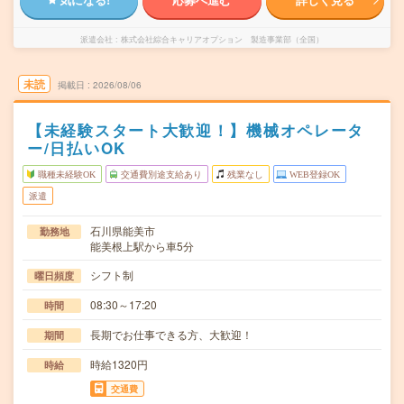
派遣会社
株式会社綜合キャリアオプション 製造事業部（全国）
未読
掲載日
2026/08/06
【未経験スタート大歓迎！】機械オペレータ
ー/日払いOK
職種未経験OK
交通費別途支給あり
残業なし
WEB登録OK
派遣
石川県能美市
勤務地
能美根上駅から車5分
シフト制
曜日頻度
08:30～17:20
時間
長期でお仕事できる方、大歓迎！
期間
時給1320円
時給
交通費