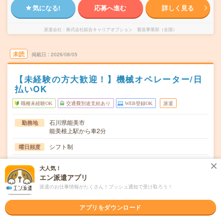
気になる!
応募へ進む
詳しく見る
派遣会社
株式会社綜合キャリアオプション 製造事業部（全国）
未読
掲載日
2026/08/05
【未経験の方大歓迎！】機械オペレーター/日
払いOK
職種未経験OK
交通費別途支給あり
WEB登録OK
派遣
石川県能美市
勤務地
能美根上駅から車2分
シフト制
曜日頻度
08:00～16:4520:00～04:30
時間
大人気！
エン派遣アプリ
長期でお仕事できる方、大歓迎！
期間
派遣のお仕事情報がたくさん！プッシュ通知で受け取ろう！
時給1400円
時給
アプリをダウンロード
交通費
交通費規定内支給