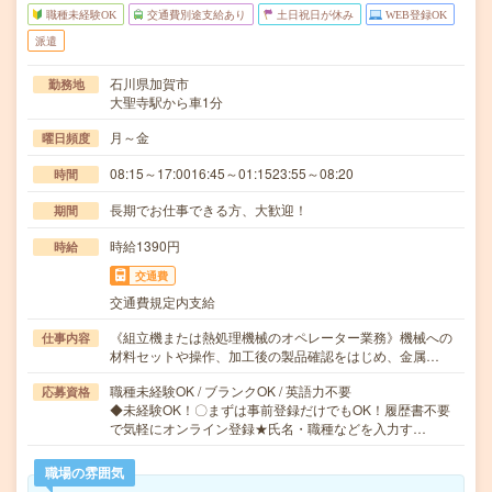
職種未経験OK
交通費別途支給あり
土日祝日が休み
WEB登録OK
派遣
石川県加賀市
勤務地
大聖寺駅から車1分
月～金
曜日頻度
08:15～17:0016:45～01:1523:55～08:20
時間
長期でお仕事できる方、大歓迎！
期間
時給1390円
時給
交通費
交通費規定内支給
《組立機または熱処理機械のオペレーター業務》機械への
仕事内容
材料セットや操作、加工後の製品確認をはじめ、金属…
職種未経験OK / ブランクOK / 英語力不要
応募資格
◆未経験OK！〇まずは事前登録だけでもOK！履歴書不要
で気軽にオンライン登録★氏名・職種などを入力す…
職場の雰囲気