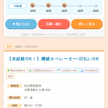
年齢層
20代
30代
40代
50代
60代
気になる!
応募へ進む
詳しく見る
派遣会社
株式会社綜合キャリアオプション 製造事業部（全国）
未読
掲載日
2026/08/05
【未経験OK！】機械オペレーター/日払いOK
職種未経験OK
交通費別途支給あり
土日祝日が休み
WEB登録OK
派遣
石川県加賀市
勤務地
大聖寺駅から車10分
月～金
曜日頻度
08:15～17:00
時間