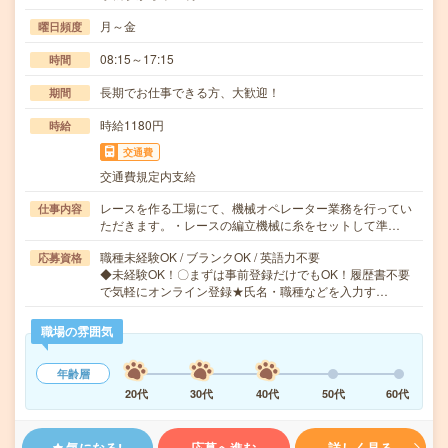
月～金
曜日頻度
08:15～17:15
時間
長期でお仕事できる方、大歓迎！
期間
時給1180円
時給
交通費
交通費規定内支給
レースを作る工場にて、機械オペレーター業務を行ってい
仕事内容
ただきます。・レースの編立機械に糸をセットして準…
職種未経験OK / ブランクOK / 英語力不要
応募資格
◆未経験OK！〇まずは事前登録だけでもOK！履歴書不要
で気軽にオンライン登録★氏名・職種などを入力す…
職場の雰囲気
年齢層
20代
30代
40代
50代
60代
気になる!
応募へ進む
詳しく見る