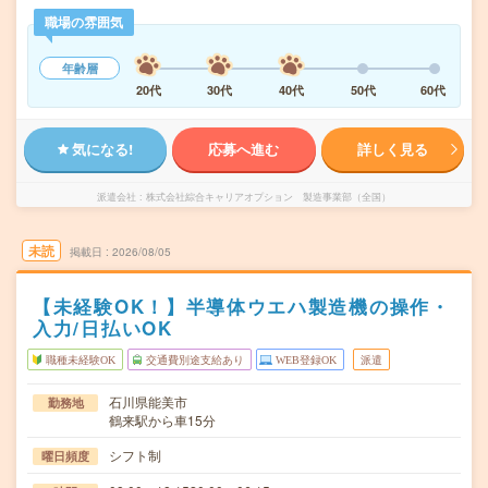
職場の雰囲気
年齢層
20代
30代
40代
50代
60代
気になる!
応募へ進む
詳しく見る
派遣会社
株式会社綜合キャリアオプション 製造事業部（全国）
未読
掲載日
2026/08/05
【未経験OK！】半導体ウエハ製造機の操作・
入力/日払いOK
職種未経験OK
交通費別途支給あり
WEB登録OK
派遣
石川県能美市
勤務地
鶴来駅から車15分
シフト制
曜日頻度