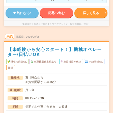
気になる!
応募へ進む
詳しく見る
派遣会社
株式会社綜合キャリアオプション 製造事業部（全国）
未読
掲載日
2026/08/05
【未経験から安心スタート！】機械オペレー
ター/日払いOK
職種未経験OK
交通費別途支給あり
土日祝日が休み
WEB登録OK
派遣
石川県白山市
勤務地
加賀笠間駅から車15分
月～金
曜日頻度
08:15～17:30
時間
長期でお仕事できる方、大歓迎！
期間