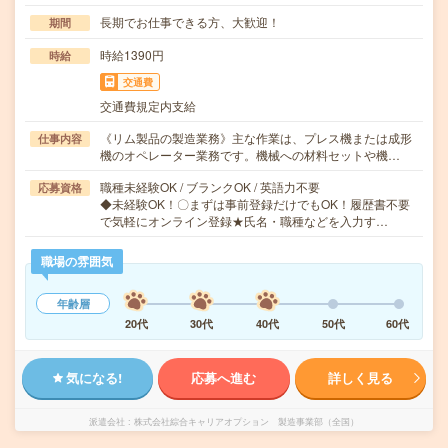
長期でお仕事できる方、大歓迎！
期間
時給1390円
時給
交通費
交通費規定内支給
《リム製品の製造業務》主な作業は、プレス機または成形
仕事内容
機のオペレーター業務です。機械への材料セットや機…
職種未経験OK / ブランクOK / 英語力不要
応募資格
◆未経験OK！〇まずは事前登録だけでもOK！履歴書不要
で気軽にオンライン登録★氏名・職種などを入力す…
職場の雰囲気
年齢層
20代
30代
40代
50代
60代
気になる!
応募へ進む
詳しく見る
派遣会社
株式会社綜合キャリアオプション 製造事業部（全国）