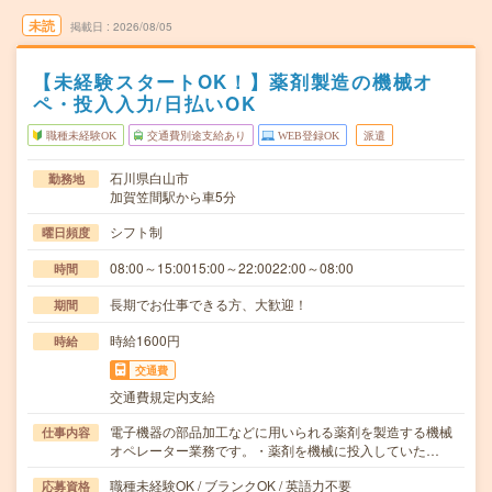
未読
掲載日
2026/08/05
【未経験スタートOK！】薬剤製造の機械オ
ペ・投入入力/日払いOK
職種未経験OK
交通費別途支給あり
WEB登録OK
派遣
石川県白山市
勤務地
加賀笠間駅から車5分
シフト制
曜日頻度
08:00～15:0015:00～22:0022:00～08:00
時間
長期でお仕事できる方、大歓迎！
期間
時給1600円
時給
交通費
交通費規定内支給
電子機器の部品加工などに用いられる薬剤を製造する機械
仕事内容
オペレーター業務です。・薬剤を機械に投入していた…
職種未経験OK / ブランクOK / 英語力不要
応募資格