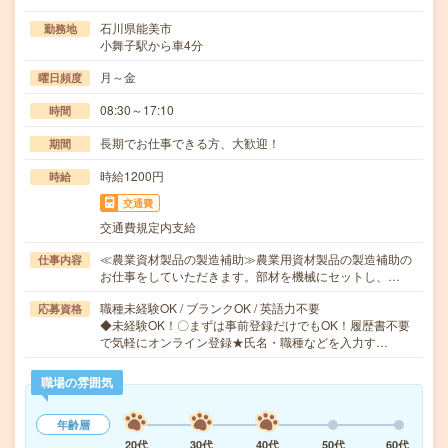
石川県能美市
勤務地
小舞子駅から車4分
月～金
曜日頻度
08:30～17:10
時間
長期でお仕事できる方、大歓迎！
期間
時給1200円
時給
交通費
交通費規定内支給
≪農業資材製品の製造補助≫農業用資材製品の製造補助の
仕事内容
お仕事をしていただきます。部材を機械にセットし、…
職種未経験OK / ブランクOK / 英語力不要
応募資格
◆未経験OK！〇まずは事前登録だけでもOK！履歴書不要
で気軽にオンライン登録★氏名・職種などを入力す…
職場の雰囲気
年齢層
20代
30代
40代
50代
60代