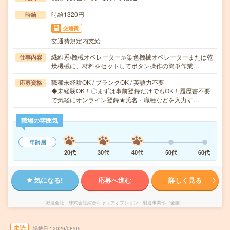
時給1320円
時給
交通費
交通費規定内支給
繊維系/機械オペレーター≫染色機械オペレーターまたは乾
仕事内容
燥機械に、材料をセットしてボタン操作の簡単作業…
職種未経験OK / ブランクOK / 英語力不要
応募資格
◆未経験OK！〇まずは事前登録だけでもOK！履歴書不要
で気軽にオンライン登録★氏名・職種などを入力す…
職場の雰囲気
年齢層
20代
30代
40代
50代
60代
気になる!
応募へ進む
詳しく見る
派遣会社
株式会社綜合キャリアオプション 製造事業部（全国）
未読
掲載日
2026/08/05