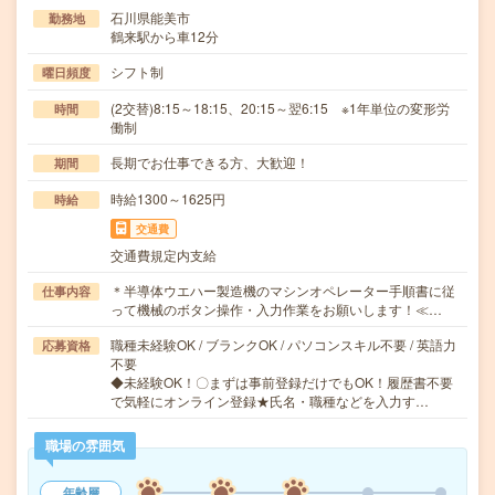
石川県能美市
勤務地
鶴来駅から車12分
シフト制
曜日頻度
(2交替)8:15～18:15、20:15～翌6:15 ※1年単位の変形労
時間
働制
長期でお仕事できる方、大歓迎！
期間
時給1300～1625円
時給
交通費
交通費規定内支給
＊半導体ウエハー製造機のマシンオペレーター手順書に従
仕事内容
って機械のボタン操作・入力作業をお願いします！≪…
職種未経験OK / ブランクOK / パソコンスキル不要 / 英語力
応募資格
不要
◆未経験OK！〇まずは事前登録だけでもOK！履歴書不要
で気軽にオンライン登録★氏名・職種などを入力す…
職場の雰囲気
年齢層