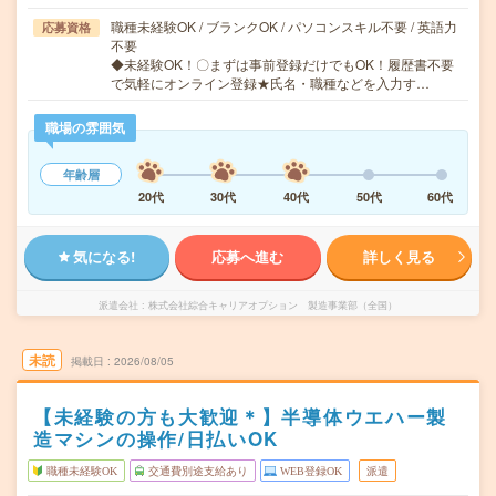
職種未経験OK / ブランクOK / パソコンスキル不要 / 英語力
応募資格
不要
◆未経験OK！〇まずは事前登録だけでもOK！履歴書不要
で気軽にオンライン登録★氏名・職種などを入力す…
職場の雰囲気
年齢層
20代
30代
40代
50代
60代
気になる!
応募へ進む
詳しく見る
派遣会社
株式会社綜合キャリアオプション 製造事業部（全国）
未読
掲載日
2026/08/05
【未経験の方も大歓迎＊】半導体ウエハー製
造マシンの操作/日払いOK
職種未経験OK
交通費別途支給あり
WEB登録OK
派遣