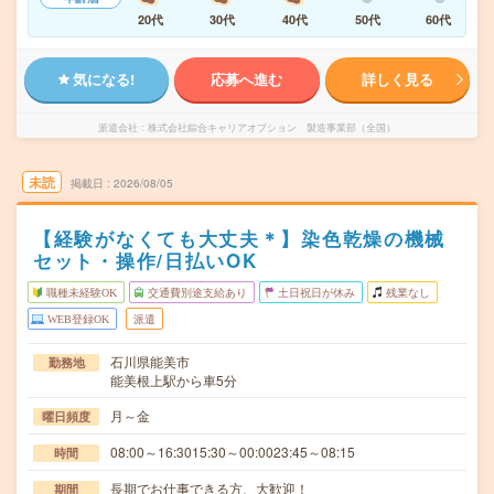
20代
30代
40代
50代
60代
気になる!
応募へ進む
詳しく見る
派遣会社
株式会社綜合キャリアオプション 製造事業部（全国）
未読
掲載日
2026/08/05
【経験がなくても大丈夫＊】染色乾燥の機械
セット・操作/日払いOK
職種未経験OK
交通費別途支給あり
土日祝日が休み
残業なし
WEB登録OK
派遣
石川県能美市
勤務地
能美根上駅から車5分
月～金
曜日頻度
08:00～16:3015:30～00:0023:45～08:15
時間
長期でお仕事できる方、大歓迎！
期間