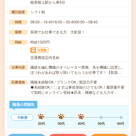
能美根上駅から車5分
シフト制
曜日頻度
08:00～16:4016:00～00:4000:00～08:40
時間
長期でお仕事できる方、大歓迎！
期間
時給1320円
時給
交通費
交通費規定内支給
繊維を編む機械のオペレーター業務。糸を機械に設置し、
仕事内容
ほつれがあれば取り除いてもらうお仕事です！【取扱…
職種未経験OK / ブランクOK / 英語力不要
応募資格
◆未経験OK！〇まずは事前登録だけでもOK！履歴書不要
で気軽にオンライン登録★氏名・職種などを入力す…
職場の雰囲気
年齢層
20代
30代
40代
50代
60代