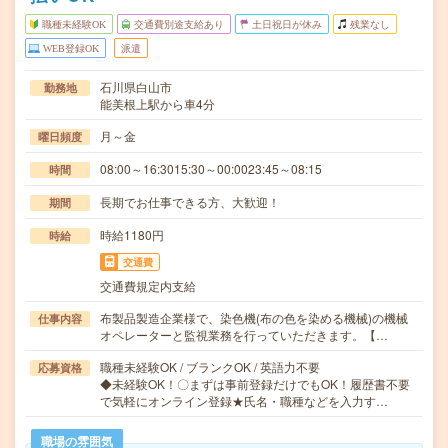
職種未経験OK
交通費別途支給あり
土日祝日が休み
残業なし
WEB登録OK
派遣
石川県白山市
勤務地
能美根上駅から車4分
月～金
曜日頻度
08:00～16:3015:30～00:0023:45～08:15
時間
長期でお仕事できる方、大歓迎！
期間
時給1180円
時給
交通費
交通費規定内支給
布製品製造企業様で、染色機(布の色を染める機械)の機械
仕事内容
オペレーターと監視業務を行っていただきます。【…
職種未経験OK / ブランクOK / 英語力不要
応募資格
◆未経験OK！〇まずは事前登録だけでもOK！履歴書不要
で気軽にオンライン登録★氏名・職種などを入力す…
職場の雰囲気