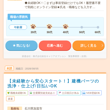
◆未経験OK！〇まずは事前登録だけでもOK！履歴書不要
で気軽にオンライン登録★氏名・職種などを入力す…
職場の雰囲気
年齢層
20代
30代
40代
50代
60代
気になる!
応募へ進む
詳しく見る
派遣会社
株式会社綜合キャリアオプション 製造事業部（全国）
未読
掲載日
2026/08/05
【未経験から安心スタート！】建機パーツの
洗浄・仕上げ/日払いOK
職種未経験OK
交通費別途支給あり
土日祝日が休み
WEB登録OK
派遣
石川県加賀市
勤務地