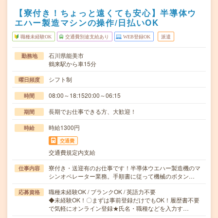
【寮付き！ちょっと遠くても安心】半導体ウ
エハー製造マシンの操作/日払いOK
職種未経験OK
交通費別途支給あり
WEB登録OK
派遣
石川県能美市
勤務地
鶴来駅から車15分
シフト制
曜日頻度
08:00～18:1520:00～06:15
時間
長期でお仕事できる方、大歓迎！
期間
時給1300円
時給
交通費
交通費規定内支給
寮付き・送迎有のお仕事です！半導体ウエハー製造機のマ
仕事内容
シンオペレーター業務。手順書に従って機械のボタン…
職種未経験OK / ブランクOK / 英語力不要
応募資格
◆未経験OK！〇まずは事前登録だけでもOK！履歴書不要
で気軽にオンライン登録★氏名・職種などを入力す…