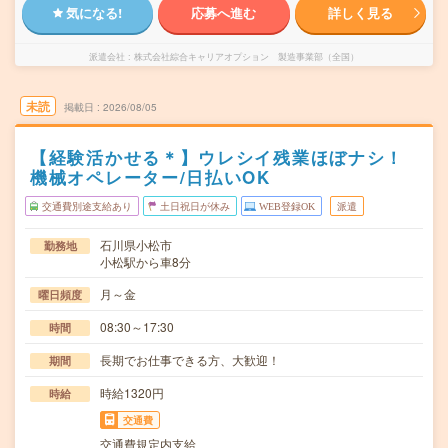
気になる!
応募へ進む
詳しく見る
派遣会社
株式会社綜合キャリアオプション 製造事業部（全国）
未読
掲載日
2026/08/05
【経験活かせる＊】ウレシイ残業ほぼナシ！
機械オペレーター/日払いOK
交通費別途支給あり
土日祝日が休み
WEB登録OK
派遣
石川県小松市
勤務地
小松駅から車8分
月～金
曜日頻度
08:30～17:30
時間
長期でお仕事できる方、大歓迎！
期間
時給1320円
時給
交通費
交通費規定内支給