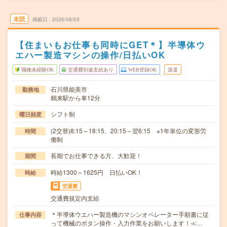
未読
掲載日
2026/08/05
【住まいもお仕事も同時にGET＊】半導体ウ
エハー製造マシンの操作/日払いOK
職種未経験OK
交通費別途支給あり
WEB登録OK
派遣
石川県能美市
勤務地
鶴来駅から車12分
シフト制
曜日頻度
(2交替)8:15～18:15、20:15～翌6:15 ※1年単位の変形労
時間
働制
長期でお仕事できる方、大歓迎！
期間
時給1300～1625円 日払いOK！
時給
交通費
交通費規定内支給
＊半導体ウエハー製造機のマシンオペレーター手順書に従
仕事内容
って機械のボタン操作・入力作業をお願いします！≪…