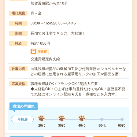
加賀温泉駅から車10分
月～金
曜日頻度
08:00～16:4520:00～04:45
時間
長期でお仕事できる方、大歓迎！
期間
時給1650円
時給
交通費
交通費規定内支給
≪建設機械部品の機械加工及び付随業務≫ショベルカーな
仕事内容
どの建機に使用される履帯用リンクの加工や部品を磨…
職種未経験OK / ブランクOK / 英語力不要
応募資格
◆未経験OK！〇まずは事前登録だけでもOK！履歴書不要
で気軽にオンライン登録★氏名・職種などを入力す…
職場の雰囲気
年齢層
20代
30代
40代
50代
60代