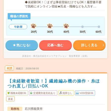
◆未経験OK！〇まずは事前登録だけでもOK！履歴書不要
で気軽にオンライン登録★氏名・職種などを入力す…
職場の雰囲気
年齢層
20代
30代
40代
50代
60代
気になる!
応募へ進む
詳しく見る
派遣会社
株式会社綜合キャリアオプション 製造事業部（全国）
未読
掲載日
2026/08/05
【未経験者歓迎！】繊維編み機の操作・糸ほ
つれ直し/日払いOK
職種未経験OK
交通費別途支給あり
残業なし
WEB登録OK
派遣
石川県能美市
勤務地