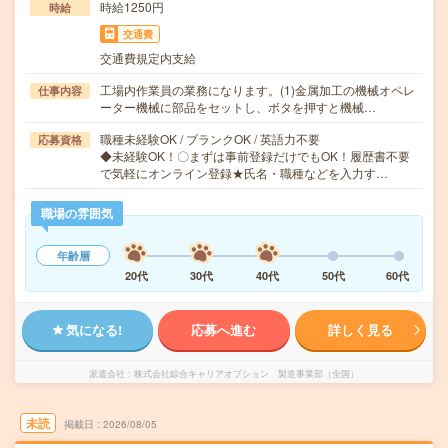
時給1250円
時給
交通費
交通費規定内支給
工場内作業員の業務になります。(1)金属加工の機械オペレ
仕事内容
ーター機械に部品をセットし、ボタを押すと機械…
職種未経験OK / ブランクOK / 英語力不要
応募資格
◆未経験OK！〇まずは事前登録だけでもOK！履歴書不要
で気軽にオンライン登録★氏名・職種などを入力す…
職場の雰囲気
年齢層
20代
30代
40代
50代
60代
気になる!
応募へ進む
詳しく見る
派遣会社
株式会社綜合キャリアオプション 製造事業部（全国）
未読
掲載日
2026/08/05