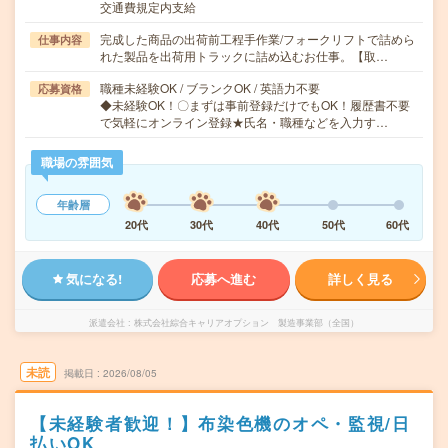
交通費規定内支給
完成した商品の出荷前工程手作業/フォークリフトで詰めら
仕事内容
れた製品を出荷用トラックに詰め込むお仕事。【取…
職種未経験OK / ブランクOK / 英語力不要
応募資格
◆未経験OK！〇まずは事前登録だけでもOK！履歴書不要
で気軽にオンライン登録★氏名・職種などを入力す…
職場の雰囲気
年齢層
20代
30代
40代
50代
60代
気になる!
応募へ進む
詳しく見る
派遣会社
株式会社綜合キャリアオプション 製造事業部（全国）
未読
掲載日
2026/08/05
【未経験者歓迎！】布染色機のオペ・監視/日
払いOK