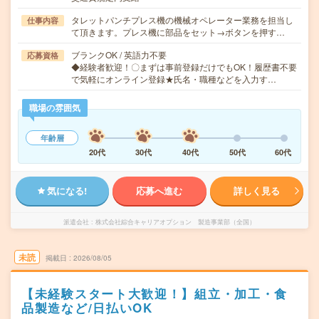
タレットパンチプレス機の機械オペレーター業務を担当し
仕事内容
て頂きます。プレス機に部品をセット→ボタンを押す…
ブランクOK / 英語力不要
応募資格
◆経験者歓迎！〇まずは事前登録だけでもOK！履歴書不要
で気軽にオンライン登録★氏名・職種などを入力す…
職場の雰囲気
年齢層
20代
30代
40代
50代
60代
気になる!
応募へ進む
詳しく見る
派遣会社
株式会社綜合キャリアオプション 製造事業部（全国）
未読
掲載日
2026/08/05
【未経験スタート大歓迎！】組立・加工・食
品製造など/日払いOK