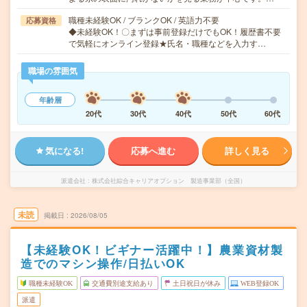
職種未経験OK / ブランクOK / 英語力不要
応募資格
◆未経験OK！〇まずは事前登録だけでもOK！履歴書不要
で気軽にオンライン登録★氏名・職種などを入力す…
職場の雰囲気
年齢層
20代
30代
40代
50代
60代
気になる!
応募へ進む
詳しく見る
派遣会社
株式会社綜合キャリアオプション 製造事業部（全国）
未読
掲載日
2026/08/05
【未経験OK！ビギナー活躍中！】農業資材製
造でのマシン操作/日払いOK
職種未経験OK
交通費別途支給あり
土日祝日が休み
WEB登録OK
派遣