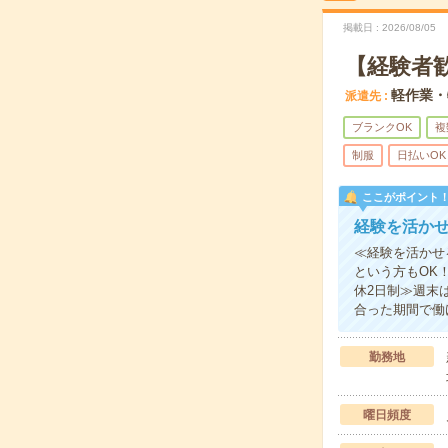
掲載日
2026/08/05
【経験者
軽作業・
派遣先
ブランクOK
複
制服
日払いOK
ここがポイント
経験を活か
≪経験を活かせ
という方もOK
休2日制≫週末
合った期間で働
勤務地
曜日頻度