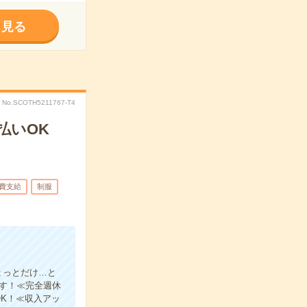
く見る
No.SCOTH5211767-T4
払いOK
費支給
制服
ょっとだけ…と
ます！≪完全週休
K！≪収入アッ