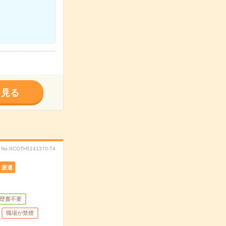
く見る
No.SCOTH5141370-T4
派遣
歴書不要
職場が禁煙