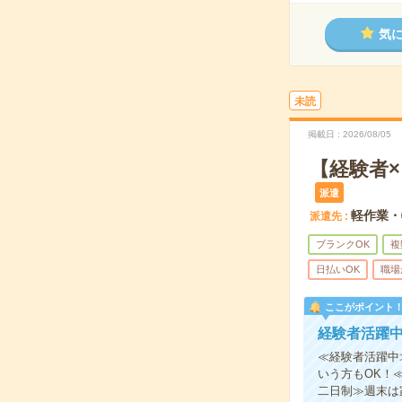
気
未読
掲載日
2026/08/05
【経験者
派遣
軽作業・
派遣先
ブランクOK
複
日払いOK
職場
ここがポイント
経験者活躍
≪経験者活躍中
いう方もOK！
二日制≫週末は