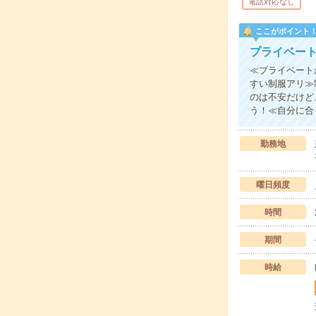
電話対応なし
ここがポイント
プライベー
≪プライベート
すい制服アリ≫
のは不安だけど
う！≪自分に合
勤務地
曜日頻度
時間
期間
時給