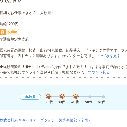
08:30～17:20
長期でお仕事できる方、大歓迎！
時給1200円
交通費
交通費規定内支給
露光装置の調整、検査・出荷梱包業務。部品受入、ピッキング作業です。フ
保有者は、2tトラック運転あります。カウンターを使用し…
つづきを見る
◆経験者歓迎！◆ExcelやWordの操作できる方歓迎！〇まずは事前登録だけ
不要で気軽にオンライン登録★氏名・職種などを入…
つづきを見る
年齢層
20代
30代
40代
50代
60代
株式会社綜合キャリアオプション 製造事業部（全国）