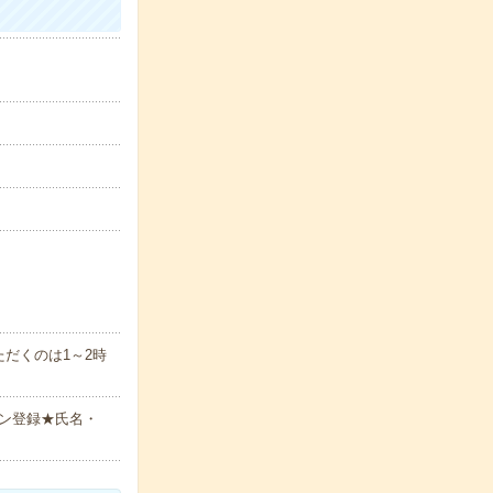
だくのは1～2時
ン登録★氏名・