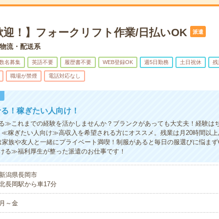
歓迎！】フォークリフト作業/日払いOK
派遣
物流・配送系
数名募集
英語不要
履歴書不要
WEB登録OK
週5日勤務
土日祝休
残
職場が禁煙
電話対応なし
！
せる！稼ぎたい人向け！
る≫これまでの経験を活かしませんか？ブランクがあっても大丈夫！経験は
！≪稼ぎたい人向け≫高収入を希望される方にオススメ。残業は月20時間以
は家族や友人と一緒にプライベート満喫！制服があると毎日の服選びに悩まず
ける≫福利厚生が整った派遣のお仕事です！
新潟県長岡市
北長岡駅から車17分
月～金