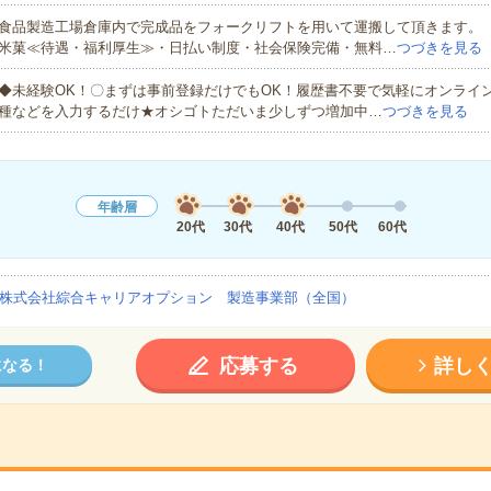
食品製造工場倉庫内で完成品をフォークリフトを用いて運搬して頂きます。
米菓≪待遇・福利厚生≫・日払い制度・社会保険完備・無料…
つづきを見る
◆未経験OK！〇まずは事前登録だけでもOK！履歴書不要で気軽にオンライ
種などを入力するだけ★オシゴトただいま少しずつ増加中…
つづきを見る
年齢層
20代
30代
40代
50代
60代
株式会社綜合キャリアオプション 製造事業部（全国）
応募する
詳し
になる！