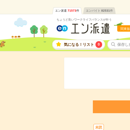
エン派遣
71573
件
エンバイト
82531
件
ちょうど良いワークライフバランスが叶う
関東版
気になる！リスト
0
保存し
未読