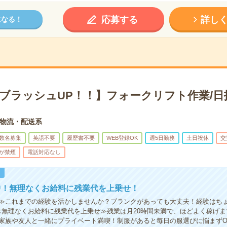
応募する
詳し
になる！
×ブラッシュUP！！】フォークリフト作業/日
物流・配送系
数名募集
英語不要
履歴書不要
WEB登録OK
週5日勤務
土日祝休
交
が禁煙
電話対応なし
！
中！無理なくお給料に残業代を上乗せ！
≫これまでの経験を活かしませんか？ブランクがあっても大丈夫！経験はち
≪無理なくお給料に残業代を上乗せ≫残業は月20時間未満で、ほどよく稼げ
家族や友人と一緒にプライベート満喫！制服があると毎日の服選びに悩まずO