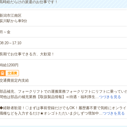
高時給だらけの派遣のお仕事です！
新潟市江南区
荻川駅から車9分
月～金
08:20～17:10
長期でお仕事できる方、大歓迎！
時給1200円
交通費
交通費規定内支給
部品補充、フォークリフトでの運搬業務フォークリフトにリフトに乗っていた
間他は部品の補充業務【取扱製品情報】≪待遇・福利厚生…
つづきを見る
◆経験者歓迎！〇まずは事前登録だけでもOK！履歴書不要で気軽にオンライ
職種などを入力するだけ★オシゴトただいま少しずつ増加中…
つづきを見る