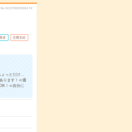
No.SCOTH5205683-T4
業多
交費支給
ちょっとだけ…
上あります！≪週
OK！≪自分に