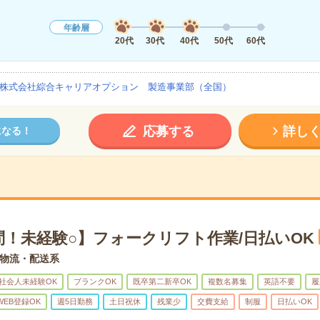
年齢層
20代
30代
40代
50代
60代
株式会社綜合キャリアオプション 製造事業部（全国）
応募する
詳し
になる！
問！未経験○】フォークリフト作業/日払いOK
物流・配送系
社会人未経験OK
ブランクOK
既卒第二新卒OK
複数名募集
英語不要
履
WEB登録OK
週5日勤務
土日祝休
残業少
交費支給
制服
日払いOK