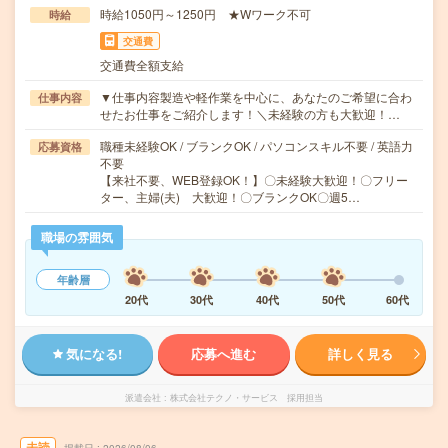
時給1050円～1250円 ★Wワーク不可
時給
交通費
交通費全額支給
▼仕事内容製造や軽作業を中心に、あなたのご希望に合わ
仕事内容
せたお仕事をご紹介します！＼未経験の方も大歓迎！…
職種未経験OK / ブランクOK / パソコンスキル不要 / 英語力
応募資格
不要
【来社不要、WEB登録OK！】〇未経験大歓迎！〇フリー
ター、主婦(夫) 大歓迎！〇ブランクOK〇週5…
職場の雰囲気
年齢層
20代
30代
40代
50代
60代
気になる!
応募へ進む
詳しく見る
派遣会社
株式会社テクノ・サービス 採用担当
未読