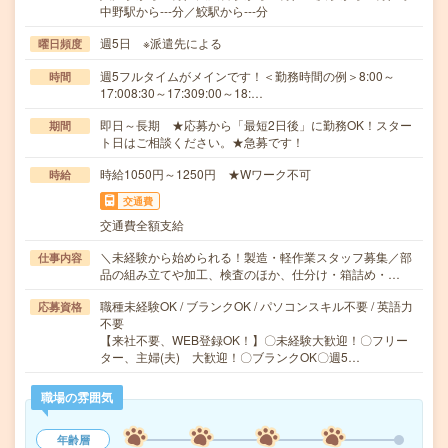
中野駅から---分／鮫駅から---分
週5日 ※派遣先による
曜日頻度
週5フルタイムがメインです！＜勤務時間の例＞8:00～
時間
17:008:30～17:309:00～18:…
即日～長期 ★応募から「最短2日後」に勤務OK！スター
期間
ト日はご相談ください。★急募です！
時給1050円～1250円 ★Wワーク不可
時給
交通費
交通費全額支給
＼未経験から始められる！製造・軽作業スタッフ募集／部
仕事内容
品の組み立てや加工、検査のほか、仕分け・箱詰め・…
職種未経験OK / ブランクOK / パソコンスキル不要 / 英語力
応募資格
不要
【来社不要、WEB登録OK！】〇未経験大歓迎！〇フリー
ター、主婦(夫) 大歓迎！〇ブランクOK〇週5…
職場の雰囲気
年齢層