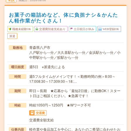
掲載日
2026/08/06
お菓子の箱詰めなど、体に負担ナシ＆かんた
ん軽作業がたくさん！
職種未経験OK
交通費別途支給あり
土日祝日が休み
WEB登録OK
派遣
青森県八戸市
勤務地
八戸駅から---分／大久喜駅から---分／金浜駅から---分／小
中野駅から---分／鮫駅から---分
週5日 ※派遣先による
曜日頻度
週5フルタイムがメインです！＜勤務時間の例＞8:00～
時間
17:008:30～17:309:00～18:…
即日～長期 ★応募から「最短2日後」に勤務OK！スター
期間
ト日はご相談ください。★急募です！
時給1050円～1250円 ★Wワーク不可
時給
交通費
交通費全額支給
軽作業や食品加工を中心に、あなたのご希望に合わせたお
仕事内容