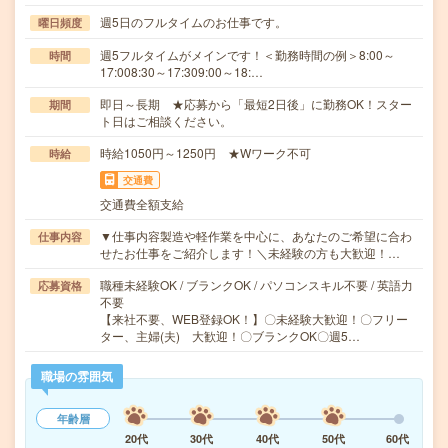
週5日のフルタイムのお仕事です。
曜日頻度
週5フルタイムがメインです！＜勤務時間の例＞8:00～
時間
17:008:30～17:309:00～18:…
即日～長期 ★応募から「最短2日後」に勤務OK！スター
期間
ト日はご相談ください。
時給1050円～1250円 ★Wワーク不可
時給
交通費
交通費全額支給
▼仕事内容製造や軽作業を中心に、あなたのご希望に合わ
仕事内容
せたお仕事をご紹介します！＼未経験の方も大歓迎！…
職種未経験OK / ブランクOK / パソコンスキル不要 / 英語力
応募資格
不要
【来社不要、WEB登録OK！】〇未経験大歓迎！〇フリー
ター、主婦(夫) 大歓迎！〇ブランクOK〇週5…
職場の雰囲気
年齢層
20代
30代
40代
50代
60代