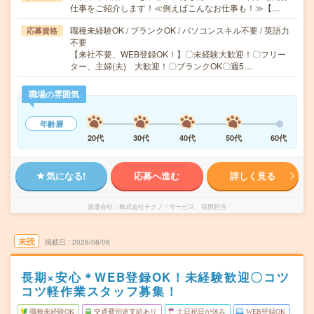
仕事をご紹介します！≪例えばこんなお仕事も！≫【…
職種未経験OK / ブランクOK / パソコンスキル不要 / 英語力
応募資格
不要
【来社不要、WEB登録OK！】〇未経験大歓迎！〇フリー
ター、主婦(夫) 大歓迎！〇ブランクOK〇週5…
職場の雰囲気
年齢層
20代
30代
40代
50代
60代
気になる!
応募へ進む
詳しく見る
派遣会社
株式会社テクノ・サービス 採用担当
未読
掲載日
2026/08/06
長期×安心＊WEB登録OK！未経験歓迎〇コツ
コツ軽作業スタッフ募集！
職種未経験OK
交通費別途支給あり
土日祝日が休み
WEB登録OK