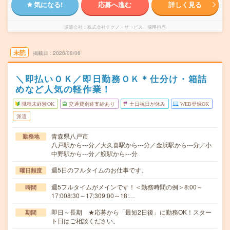
気になる!
応募へ進む
詳しく見る
派遣会社
株式会社テクノ・サービス 採用担当
未読
掲載日
2026/08/06
＼即払いＯＫ／即日勤務ＯＫ＊仕分け・箱詰
めなど人気の軽作業！
職種未経験OK
交通費別途支給あり
土日祝日が休み
WEB登録OK
派遣
青森県八戸市
勤務地
八戸駅から---分／大久喜駅から---分／金浜駅から---分／小
中野駅から---分／鮫駅から---分
週5日のフルタイムのお仕事です。
曜日頻度
週5フルタイムがメインです！＜勤務時間の例＞8:00～
時間
17:008:30～17:309:00～18:…
即日～長期 ★応募から「最短2日後」に勤務OK！スター
期間
ト日はご相談ください。