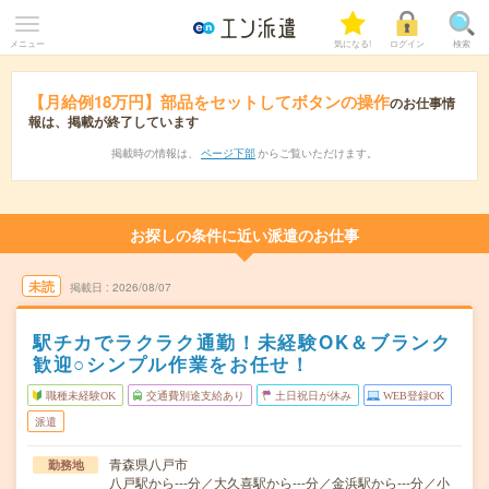
メニュー
気になる!
ログイン
検索
【月給例18万円】部品をセットしてボタンの操作
のお仕事情
報は、掲載が終了しています
掲載時の情報は、
ページ下部
からご覧いただけます。
お探しの条件に近い派遣のお仕事
未読
掲載日
2026/08/07
駅チカでラクラク通勤！未経験OK＆ブランク
歓迎○シンプル作業をお任せ！
職種未経験OK
交通費別途支給あり
土日祝日が休み
WEB登録OK
派遣
青森県八戸市
勤務地
八戸駅から---分／大久喜駅から---分／金浜駅から---分／小