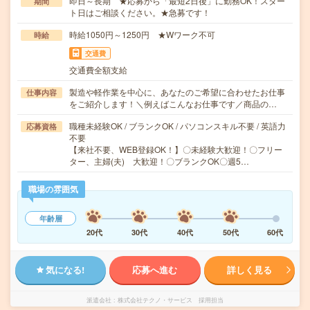
即日～長期 ★応募から「最短2日後」に勤務OK！スター
期間
ト日はご相談ください。★急募です！
時給1050円～1250円 ★Wワーク不可
時給
交通費
交通費全額支給
製造や軽作業を中心に、あなたのご希望に合わせたお仕事
仕事内容
をご紹介します！＼例えばこんなお仕事です／商品の…
職種未経験OK / ブランクOK / パソコンスキル不要 / 英語力
応募資格
不要
【来社不要、WEB登録OK！】〇未経験大歓迎！〇フリー
ター、主婦(夫) 大歓迎！〇ブランクOK〇週5…
職場の雰囲気
年齢層
20代
30代
40代
50代
60代
気になる!
応募へ進む
詳しく見る
派遣会社
株式会社テクノ・サービス 採用担当