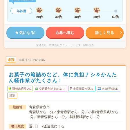
年齢層
20代
30代
40代
50代
60代
気になる!
応募へ進む
詳しく見る
派遣会社
株式会社テクノ・サービス 採用担当
未読
掲載日
2026/08/07
お菓子の箱詰めなど、体に負担ナシ＆かんた
ん軽作業がたくさん！
職種未経験OK
交通費別途支給あり
土日祝日が休み
WEB登録OK
派遣
青森県青森市
勤務地
青森駅から---分／東青森駅から---分／小柳(青森県)駅から--
-分／新青森駅から---分／津軽新城駅から---分
週5日 ※派遣先による
曜日頻度