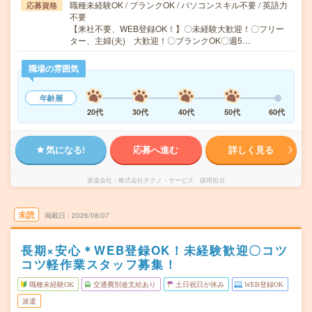
職種未経験OK / ブランクOK / パソコンスキル不要 / 英語力
応募資格
不要
【来社不要、WEB登録OK！】〇未経験大歓迎！〇フリー
ター、主婦(夫) 大歓迎！〇ブランクOK〇週5…
職場の雰囲気
年齢層
20代
30代
40代
50代
60代
気になる!
応募へ進む
詳しく見る
派遣会社
株式会社テクノ・サービス 採用担当
未読
掲載日
2026/08/07
長期×安心＊WEB登録OK！未経験歓迎〇コツ
コツ軽作業スタッフ募集！
職種未経験OK
交通費別途支給あり
土日祝日が休み
WEB登録OK
派遣