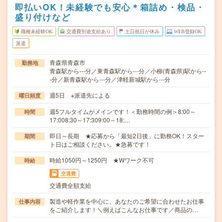
即払いOK！未経験でも安心＊箱詰め・検品・
盛り付けなど
職種未経験OK
交通費別途支給あり
土日祝日が休み
WEB登録OK
派遣
青森県青森市
勤務地
青森駅から---分／東青森駅から---分／小柳(青森県)駅から--
-分／新青森駅から---分／津軽新城駅から---分
週5日 ※派遣先による
曜日頻度
週5フルタイムがメインです！＜勤務時間の例＞8:00～
時間
17:008:30～17:309:00～18:…
即日～長期 ★応募から「最短2日後」に勤務OK！スター
期間
ト日はご相談ください。★急募です！
時給1050円～1250円 ★Wワーク不可
時給
交通費
交通費全額支給
製造や軽作業を中心に、あなたのご希望に合わせたお仕事
仕事内容
をご紹介します！＼例えばこんなお仕事です／商品の…