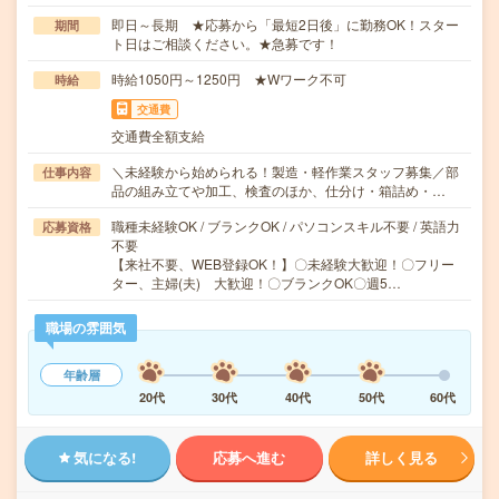
即日～長期 ★応募から「最短2日後」に勤務OK！スター
期間
ト日はご相談ください。★急募です！
時給1050円～1250円 ★Wワーク不可
時給
交通費
交通費全額支給
＼未経験から始められる！製造・軽作業スタッフ募集／部
仕事内容
品の組み立てや加工、検査のほか、仕分け・箱詰め・…
職種未経験OK / ブランクOK / パソコンスキル不要 / 英語力
応募資格
不要
【来社不要、WEB登録OK！】〇未経験大歓迎！〇フリー
ター、主婦(夫) 大歓迎！〇ブランクOK〇週5…
職場の雰囲気
年齢層
20代
30代
40代
50代
60代
気になる!
応募へ進む
詳しく見る