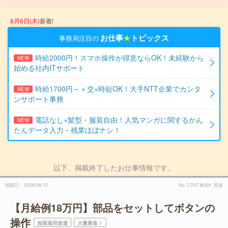
8月6日(木)
新着!
お仕事
★
トピックス
事務局注目の
時給2000円！スマホ操作が得意ならOK！未経験から
NEW
始める社内ITサポート
時給1700円～＋交×時短OK！大手NTT企業でカンタ
NEW
ンサポート事務
電話なし×髪型・服装自由！人気マンガに関するかん
NEW
たんデータ入力・残業ほぼナシ！
以下、掲載終了したお仕事情報です。
掲載日
2026/06/12
No.TCNT無期4_青森
【月給例18万円】部品をセットしてボタンの
操作
無期雇用派遣
大量募集！