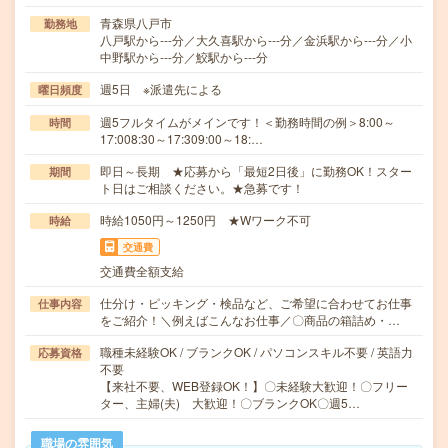
青森県八戸市
勤務地
八戸駅から---分／大久喜駅から---分／金浜駅から---分／小
中野駅から---分／鮫駅から---分
週5日 ※派遣先による
曜日頻度
週5フルタイムがメインです！＜勤務時間の例＞8:00～
時間
17:008:30～17:309:00～18:…
即日～長期 ★応募から「最短2日後」に勤務OK！スター
期間
ト日はご相談ください。★急募です！
時給1050円～1250円 ★Wワーク不可
時給
交通費
交通費全額支給
仕分け・ピッキング・検品など、ご希望に合わせてお仕事
仕事内容
をご紹介！＼例えばこんなお仕事／〇商品の箱詰め・…
職種未経験OK / ブランクOK / パソコンスキル不要 / 英語力
応募資格
不要
【来社不要、WEB登録OK！】〇未経験大歓迎！〇フリー
ター、主婦(夫) 大歓迎！〇ブランクOK〇週5…
職場の雰囲気