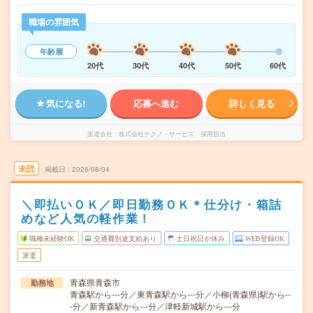
職場の雰囲気
年齢層
20代
30代
40代
50代
60代
気になる!
応募へ進む
詳しく見る
派遣会社
株式会社テクノ・サービス 採用担当
未読
掲載日
2026/08/04
＼即払いＯＫ／即日勤務ＯＫ＊仕分け・箱詰
めなど人気の軽作業！
職種未経験OK
交通費別途支給あり
土日祝日が休み
WEB登録OK
派遣
青森県青森市
勤務地
青森駅から---分／東青森駅から---分／小柳(青森県)駅から--
-分／新青森駅から---分／津軽新城駅から---分