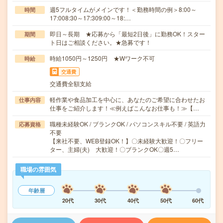
週5フルタイムがメインです！＜勤務時間の例＞8:00～
時間
17:008:30～17:309:00～18:…
即日～長期 ★応募から「最短2日後」に勤務OK！スター
期間
ト日はご相談ください。★急募です！
時給1050円～1250円 ★Wワーク不可
時給
交通費
交通費全額支給
軽作業や食品加工を中心に、あなたのご希望に合わせたお
仕事内容
仕事をご紹介します！≪例えばこんなお仕事も！≫【…
職種未経験OK / ブランクOK / パソコンスキル不要 / 英語力
応募資格
不要
【来社不要、WEB登録OK！】〇未経験大歓迎！〇フリー
ター、主婦(夫) 大歓迎！〇ブランクOK〇週5…
職場の雰囲気
年齢層
20代
30代
40代
50代
60代