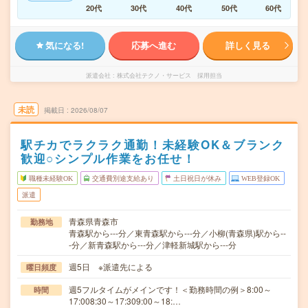
20代
30代
40代
50代
60代
気になる!
応募へ進む
詳しく見る
派遣会社
株式会社テクノ・サービス 採用担当
未読
掲載日
2026/08/07
駅チカでラクラク通勤！未経験OK＆ブランク
歓迎○シンプル作業をお任せ！
職種未経験OK
交通費別途支給あり
土日祝日が休み
WEB登録OK
派遣
青森県青森市
勤務地
青森駅から---分／東青森駅から---分／小柳(青森県)駅から--
-分／新青森駅から---分／津軽新城駅から---分
週5日 ※派遣先による
曜日頻度
週5フルタイムがメインです！＜勤務時間の例＞8:00～
時間
17:008:30～17:309:00～18:…