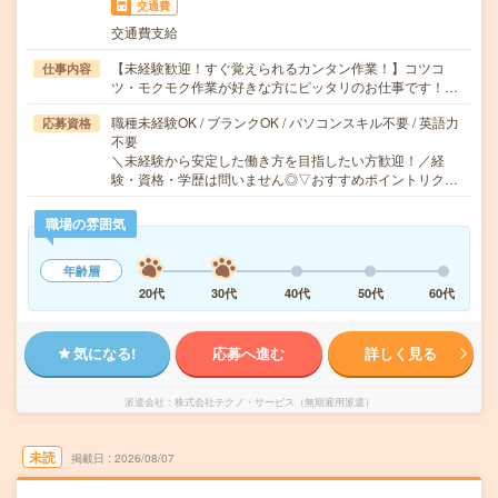
交通費
交通費支給
【未経験歓迎！すぐ覚えられるカンタン作業！】コツコ
仕事内容
ツ・モクモク作業が好きな方にピッタリのお仕事です！…
職種未経験OK / ブランクOK / パソコンスキル不要 / 英語力
応募資格
不要
＼未経験から安定した働き方を目指したい方歓迎！／経
験・資格・学歴は問いません◎▽おすすめポイントリク…
職場の雰囲気
年齢層
20代
30代
40代
50代
60代
気になる!
応募へ進む
詳しく見る
派遣会社
株式会社テクノ・サービス（無期雇用派遣）
未読
掲載日
2026/08/07