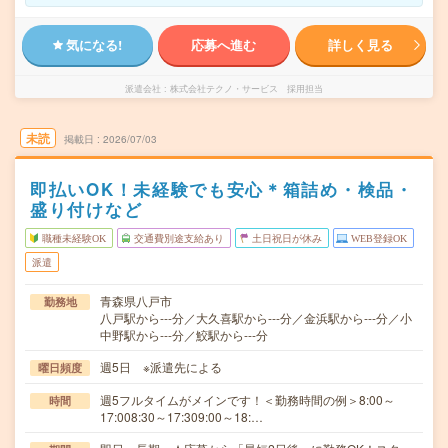
気になる!
応募へ進む
詳しく見る
派遣会社
株式会社テクノ・サービス 採用担当
未読
掲載日
2026/07/03
即払いOK！未経験でも安心＊箱詰め・検品・
盛り付けなど
職種未経験OK
交通費別途支給あり
土日祝日が休み
WEB登録OK
派遣
青森県八戸市
勤務地
八戸駅から---分／大久喜駅から---分／金浜駅から---分／小
中野駅から---分／鮫駅から---分
週5日 ※派遣先による
曜日頻度
週5フルタイムがメインです！＜勤務時間の例＞8:00～
時間
17:008:30～17:309:00～18:…