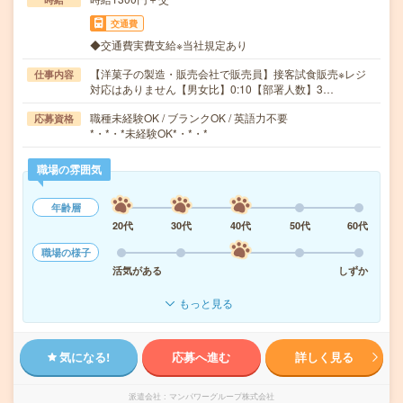
交通費
◆交通費実費支給※当社規定あり
【洋菓子の製造・販売会社で販売員】接客試食販売※レジ
仕事内容
対応はありません【男女比】0:10【部署人数】3…
職種未経験OK / ブランクOK / 英語力不要
応募資格
*・*・*未経験OK*・*・*
職場の雰囲気
年齢層
20代
30代
40代
50代
60代
職場の様子
活気がある
しずか
もっと見る
気になる!
応募へ進む
詳しく見る
派遣会社
マンパワーグループ株式会社