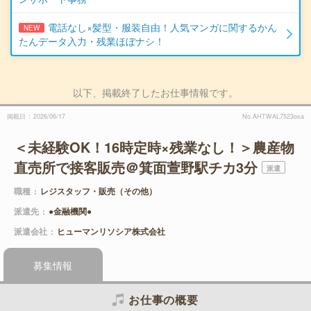
電話なし×髪型・服装自由！人気マンガに関するかん
NEW
たんデータ入力・残業ほぼナシ！
以下、掲載終了したお仕事情報です。
掲載日
2026/06/17
No.AHTWAL7523osa
＜未経験OK！16時定時×残業なし！＞農産物
直売所で接客販売＠箕面萱野駅チカ3分
派遣
職種
レジスタッフ・販売（その他）
派遣先
●金融機関●
派遣会社
ヒューマンリソシア株式会社
募集情報
お仕事の概要