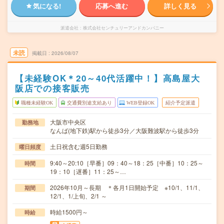
気になる!
応募へ進む
詳しく見る
派遣会社
株式会社センチュリーアンドカンパニー
未読
掲載日
2026/08/07
【未経験OK＊20～40代活躍中！】高島屋大
阪店での接客販売
職種未経験OK
交通費別途支給あり
WEB登録OK
紹介予定派遣
大阪市中央区
勤務地
なんば(地下鉄)駅から徒歩3分／大阪難波駅から徒歩3分
土日祝含む週5日勤務
曜日頻度
9:40～20:10［早番］09：40～18：25［中番］10：25～
時間
19：10［遅番］11：25～…
2026年10月～長期 ＊各月1日開始予定 ※10/1、11/1、
期間
12/1、1/上旬、2/1 ～
時給1500円～
時給