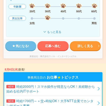
年齢層
20代
30代
40代
50代
60代
男女比率
女性
男性
もっと見る
気になる!
応募へ進む
詳しく見る
派遣会社
株式会社ウィル・インターナショナル
8月6日(木)
新着!
お仕事
★
トピックス
事務局注目の
時給2000円！スマホ操作が得意ならOK！未経験から
NEW
始める社内ITサポート
時給1700円～＋交×時短OK！大手NTT企業でカンタ
NEW
ンサポート事務