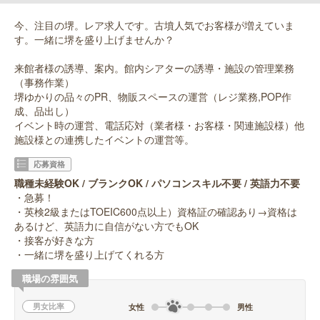
今、注目の堺。レア求人です。古墳人気でお客様が増えていま
す。一緒に堺を盛り上げませんか？
来館者様の誘導、案内。館内シアターの誘導・施設の管理業務
（事務作業）
堺ゆかりの品々のPR、物販スペースの運営（レジ業務,POP作
成、品出し）
イベント時の運営、電話応対（業者様・お客様・関連施設様）他
施設様との連携したイベントの運営等。
応募資格
職種未経験OK / ブランクOK / パソコンスキル不要 / 英語力不要
・急募！
・英検2級またはTOEIC600点以上）資格証の確認あり→資格は
あるけど、英語力に自信がない方でもOK
・接客が好きな方
・一緒に堺を盛り上げてくれる方
職場の雰囲気
男女比率
女性
男性