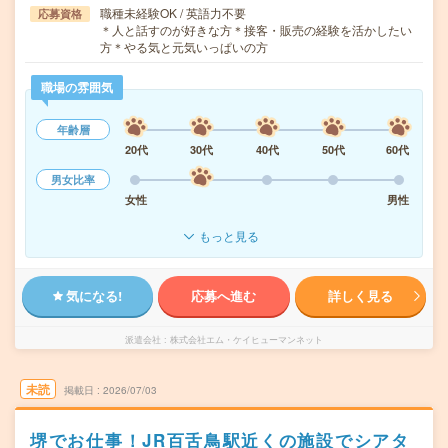
職種未経験OK / 英語力不要
応募資格
＊人と話すのが好きな方＊接客・販売の経験を活かしたい
方＊やる気と元気いっぱいの方
職場の雰囲気
年齢層
20代
30代
40代
50代
60代
男女比率
女性
男性
もっと見る
気になる!
応募へ進む
詳しく見る
派遣会社
株式会社エム・ケイヒューマンネット
未読
掲載日
2026/07/03
堺でお仕事！JR百舌鳥駅近くの施設でシアタ