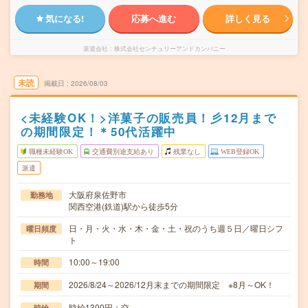
気になる!
応募へ進む
詳しく見る
派遣会社
株式会社センチュリーアンドカンパニー
未読
掲載日
2026/08/03
<未経験OK！>洋菓子の販売員！彡12月まで
の期間限定！＊50代活躍中
職種未経験OK
交通費別途支給あり
残業なし
WEB登録OK
派遣
大阪府泉佐野市
勤務地
関西空港(鉄道)駅から徒歩5分
日・月・火・水・木・金・土・祝のうち週５日／曜日シフ
曜日頻度
ト
10:00～19:00
時間
2026/8/24～2026/12月末までの期間限定 ※8月～OK！
期間
時給1300円＋交
時給