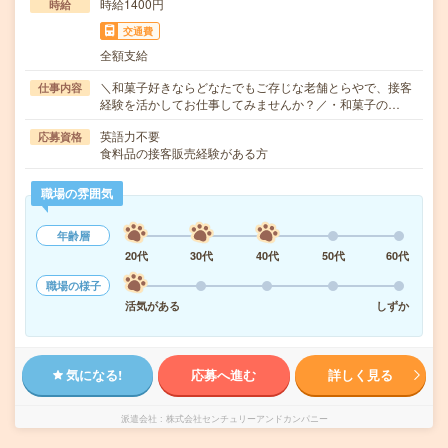
時給1400円
時給
交通費
全額支給
＼和菓子好きならどなたでもご存じな老舗とらやで、接客
仕事内容
経験を活かしてお仕事してみませんか？／・和菓子の…
英語力不要
応募資格
食料品の接客販売経験がある方
職場の雰囲気
年齢層
20代
30代
40代
50代
60代
職場の様子
活気がある
しずか
気になる!
応募へ進む
詳しく見る
派遣会社
株式会社センチュリーアンドカンパニー