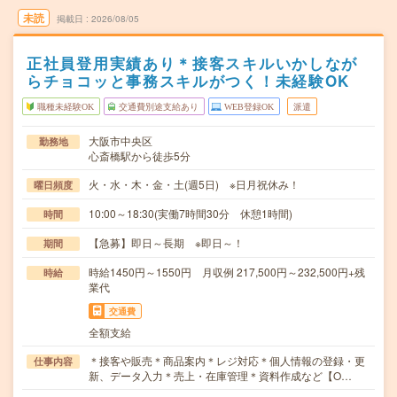
未読
掲載日
2026/08/05
正社員登用実績あり＊接客スキルいかしなが
らチョコッと事務スキルがつく！未経験OK
職種未経験OK
交通費別途支給あり
WEB登録OK
派遣
大阪市中央区
勤務地
心斎橋駅から徒歩5分
火・水・木・金・土(週5日) ※日月祝休み！
曜日頻度
10:00～18:30(実働7時間30分 休憩1時間)
時間
【急募】即日～長期 ※即日～！
期間
時給1450円～1550円 月収例 217,500円～232,500円+残
時給
業代
交通費
全額支給
＊接客や販売＊商品案内＊レジ対応＊個人情報の登録・更
仕事内容
新、データ入力＊売上・在庫管理＊資料作成など【O…