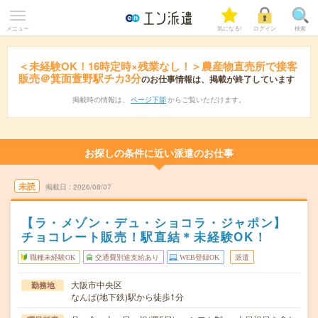
メニュー
気になる!
ログイン
検索
＜未経験OK！16時定時×残業なし！＞農産物直売所で接客
販売＠箕面萱野駅チカ3分
のお仕事情報は、掲載が終了しています
掲載時の情報は、
ページ下部
からご覧いただけます。
お探しの条件に近い派遣のお仕事
未読
掲載日
2026/08/07
【ラ・メゾン・デュ・ショコラ・ジャポン】
チョコレート販売！駅直結＊未経験OK！
職種未経験OK
交通費別途支給あり
WEB登録OK
派遣
大阪市中央区
勤務地
なんば(地下鉄)駅から徒歩1分