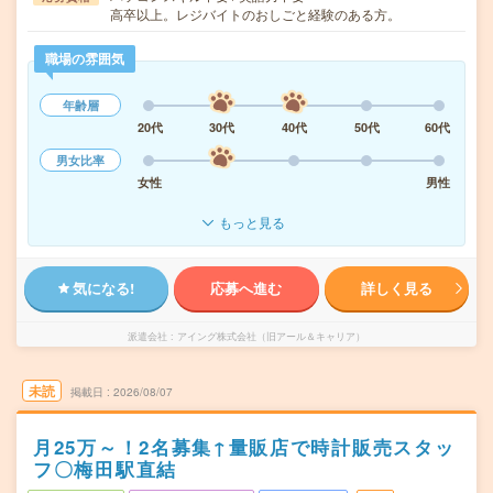
高卒以上。レジバイトのおしごと経験のある方。
職場の雰囲気
年齢層
20代
30代
40代
50代
60代
男女比率
女性
男性
もっと見る
気になる!
応募へ進む
詳しく見る
派遣会社
アイング株式会社（旧アール＆キャリア）
未読
掲載日
2026/08/07
月25万～！2名募集↑量販店で時計販売スタッ
フ〇梅田駅直結