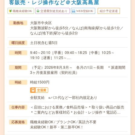
客販売・レジ操作など＠大阪高島屋
職種未経験OK
交通費別途支給あり
WEB登録OK
紹介予定派遣
大阪市中央区
勤務地
大阪難波駅から徒歩5分／なんば(南海線)駅から徒歩1分／
なんば(地下鉄)駅から徒歩2分
土日祝含む週5日
曜日頻度
9:40～20:10［早番］09:40～18:25［中番］10:25～
時間
19:10［遅番］11:25～…
（予定）2026年8月,9月～ 各月の1日～長期 ＊派遣期間
期間
3ヶ月後直接雇用（契約社員）
時給1500円
時給
交通費
全額支給 ※バス代など一部社内規定あり
＜店頭における業務／食料品売場＞＊取り扱い商品の販売
仕事内容
＊ご案内などお客様対応＊お会計・レジ操作＊電話応…
職種未経験OK / ブランクOK / 英語力不要
応募資格
未経験OK！新卒・第二新卒OK！