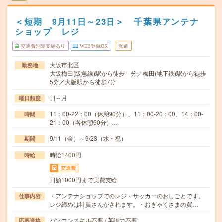
＜短期 9月11日～23日＞ 千葉県アンテナ
ショップ レジ
交通費別途支給あり
WEB登録OK
派遣
大阪市北区
勤務地
大阪梅田(阪急線)駅から徒歩---分／梅田(地下鉄)駅から徒歩
5分／大阪駅から徒歩7分
日～月
曜日頻度
11：00-22：00（休憩90分）、11：00-20：00、14：00-
時間
21：00（各休憩60分）…
9/11（金）～9/23（水・祝）
期間
時給1400円
時給
交通費
日額1000円まで実費支給
・アンテナショップでのレジ・サッカーのおしごとです。
仕事内容
レジ締めは社員さんがされます。・おきゃくさまの買…
パソコンスキル不要 / 英語力不要
応募資格