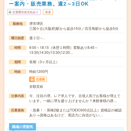
ー案内・販売業務。週2～3日OK
交通費別途支給あり
派遣
堺市堺区
勤務地
三国ケ丘(大阪府)駅から徒歩15分／百舌鳥駅から徒歩5分
週２日～、
曜日頻度
9:00～18:15（休憩１時間）変動あり8:45～
時間
13:30(14:30)/13:30(12:30…
長期（3ヶ月以上）
期間
時給1200円
時給
交通費
全額支給
今、注目の堺。レア求人です。古墳人気でお客様が増えて
仕事内容
います。一緒に堺を盛り上げませんか？来館者様の誘…
・急募！・英検2級またはTOEIC600点以上）資格証の確認
応募資格
あり→資格はあるけど、英語力に自信がない…
職場の雰囲気