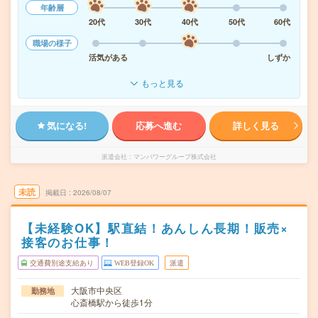
年齢層
20代
30代
40代
50代
60代
職場の様子
活気がある
しずか
もっと見る
気になる!
応募へ進む
詳しく見る
派遣会社
マンパワーグループ株式会社
未読
掲載日
2026/08/07
【未経験OK】駅直結！あんしん長期！販売×
接客のお仕事！
交通費別途支給あり
WEB登録OK
派遣
大阪市中央区
勤務地
心斎橋駅から徒歩1分