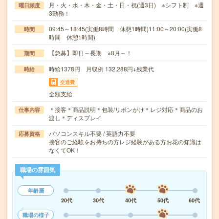
月・火・水・木・金・土・日・祝(週3日) ※シフト制 ※週
曜日頻度
3勤務！
09:45～18:45(実働8時間 休憩1時間)11:00～20:00(実働8
時間
時間 休憩1時間)
【急募】即日～長期 ※8月～！
期間
時給1378円 月収例 132,288円+残業代
時給
交通費
全額支給
＊接客＊商品説明＊包装/リボンがけ＊レジ対応＊商品のお
仕事内容
渡し＊ディスプレイ
パソコンスキル不要 / 英語力不要
応募資格
接客のご経験をお持ちの方レジ経験がある方お花の知識は
なくてOK！
職場の雰囲気
年齢層
20代
30代
40代
50代
60代
職場の様子