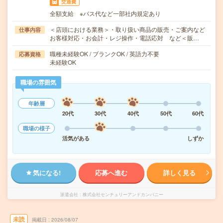
交通費
全額支給 ※バス代など一部社内規定あり
＜店頭における業務＞・取り扱い商品の販売・ご案内など
仕事内容
お客様対応・お会計・レジ操作・電話応対 など＜販…
職種未経験OK / ブランクOK / 英語力不要
応募資格
未経験OK
職場の雰囲気
年齢層
20代
30代
40代
50代
60代
職場の様子
活気がある
しずか
気になる!
応募へ進む
詳しく見る
派遣会社
株式会社センチュリーアンドカンパニー
未読
掲載日
2026/08/07