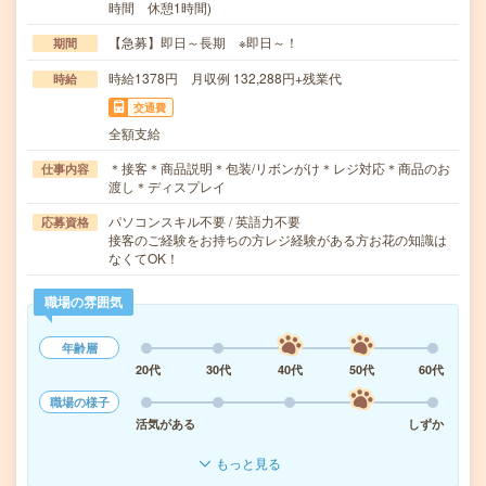
時間 休憩1時間)
【急募】即日～長期 ※即日～！
期間
時給1378円 月収例 132,288円+残業代
時給
交通費
全額支給
＊接客＊商品説明＊包装/リボンがけ＊レジ対応＊商品のお
仕事内容
渡し＊ディスプレイ
パソコンスキル不要 / 英語力不要
応募資格
接客のご経験をお持ちの方レジ経験がある方お花の知識は
なくてOK！
職場の雰囲気
年齢層
20代
30代
40代
50代
60代
職場の様子
活気がある
しずか
もっと見る