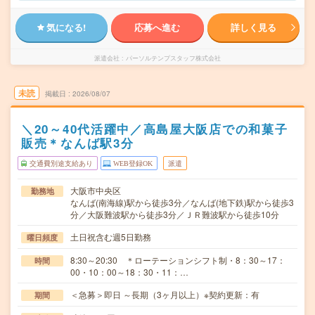
気になる!
応募へ進む
詳しく見る
派遣会社
パーソルテンプスタッフ株式会社
未読
掲載日
2026/08/07
＼20～40代活躍中／高島屋大阪店での和菓子
販売＊なんば駅3分
交通費別途支給あり
WEB登録OK
派遣
大阪市中央区
勤務地
なんば(南海線)駅から徒歩3分／なんば(地下鉄)駅から徒歩3
分／大阪難波駅から徒歩3分／ＪＲ難波駅から徒歩10分
土日祝含む週5日勤務
曜日頻度
8:30～20:30 ＊ローテーションシフト制・8：30～17：
時間
00・10：00～18：30・11：…
＜急募＞即日 ～長期（3ヶ月以上）※契約更新：有
期間