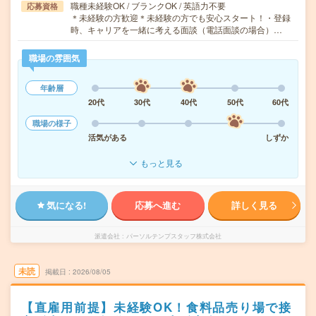
職種未経験OK / ブランクOK / 英語力不要
応募資格
＊未経験の方歓迎＊未経験の方でも安心スタート！・登録
時、キャリアを一緒に考える面談（電話面談の場合）…
職場の雰囲気
年齢層
20代
30代
40代
50代
60代
職場の様子
活気がある
しずか
もっと見る
気になる!
応募へ進む
詳しく見る
派遣会社
パーソルテンプスタッフ株式会社
未読
掲載日
2026/08/05
【直雇用前提】未経験OK！食料品売り場で接