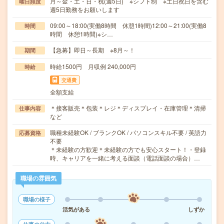
月～金・土・日・祝(週5日) ※シフト制 ※土日祝日を含む
曜日頻度
週5日勤務をお願いします
09:00～18:00(実働8時間 休憩1時間)12:00～21:00(実働8
時間
時間 休憩1時間)※シ…
【急募】即日～長期 ※8月～！
期間
時給1500円 月収例 240,000円
時給
交通費
全額支給
＊接客販売＊包装＊レジ＊ディスプレイ・在庫管理＊清掃
仕事内容
など
職種未経験OK / ブランクOK / パソコンスキル不要 / 英語力
応募資格
不要
＊未経験の方歓迎＊未経験の方でも安心スタート！・登録
時、キャリアを一緒に考える面談（電話面談の場合）…
職場の雰囲気
職場の様子
活気がある
しずか