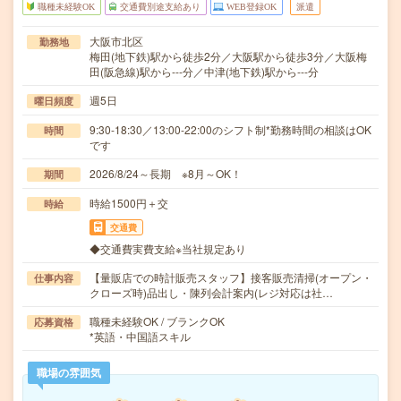
職種未経験OK
交通費別途支給あり
WEB登録OK
派遣
大阪市北区
勤務地
梅田(地下鉄)駅から徒歩2分／大阪駅から徒歩3分／大阪梅
田(阪急線)駅から---分／中津(地下鉄)駅から---分
週5日
曜日頻度
9:30-18:30／13:00-22:00のシフト制*勤務時間の相談はOK
時間
です
2026/8/24～長期 ※8月～OK！
期間
時給1500円＋交
時給
交通費
◆交通費実費支給※当社規定あり
【量販店での時計販売スタッフ】接客販売清掃(オープン・
仕事内容
クローズ時)品出し・陳列会計案内(レジ対応は社…
職種未経験OK / ブランクOK
応募資格
*英語・中国語スキル
職場の雰囲気