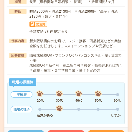
長期（勤務開始日応相談 ～ 長期） ＊派遣期間3ヶ月
期間
時給2000円～時給2130円 ＊時給2000円（高卒）時給
時給
2130円（短大・専門卒）
交通費
全額支給 ※社内規定あり
新大阪駅構内のお店で、レジ・接客・商品補充などの業務
仕事内容
全般をお任せします。※スイーツショップや売店など…
職種未経験OK / ブランクOK / パソコンスキル不要 / 英語力
応募資格
不要
未経験OK＊新卒可・第二新卒可＊接客・販売経あれば尚可
＊高校・短大・専門学校卒業・修了予定の方
職場の雰囲気
年齢層
20代
30代
40代
50代
60代
職場の様子
活気がある
しずか