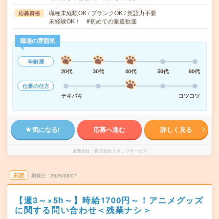
職種未経験OK / ブランクOK / 英語力不要
応募資格
未経験OK！ #初めての派遣歓迎
職場の雰囲気
年齢層
20代
30代
40代
50代
60代
仕事の仕方
テキパキ
コツコツ
気になる!
応募へ進む
詳しく見る
派遣会社
株式会社スタッフサービス
未読
掲載日
2026/08/07
【週3～×5h～】時給1700円～！アニメグッズ
に関する問い合わせ＜残業ナシ＞