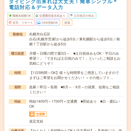
タイピング出来れば大丈夫！簡単シンプル＊
電話対応＆データ入力
職種未経験OK
交通費別途支給あり
土日祝日が休み
在宅・リモート
WEB登録OK
派遣
札幌市白石区
勤務地
白石(札幌市営)駅から徒歩5分／東札幌駅から徒歩5分／南
郷７丁目駅から徒歩5分
月曜～日曜の間で週3日～ ■土日祝休みもOK「平日のみ
曜日頻度
希望！」「できれば土日祝のみで！」といったご相談もお
気軽にどうぞ！
【1日5時間～OK】様々な時間帯をご用意していますので
時間
まずはご希望をお聞かせください！＜その他シフト…
急募！即日～長期 ■8月～・9月～の就業、短期もご相談
期間
ください！
時給1400円～1700円＋交通費 ■昇給あり ■日・週払い
時給
OK
交通費
規定支給
【かんたん！未経験からOK＊注文受付】・具体的には…内
仕事内容