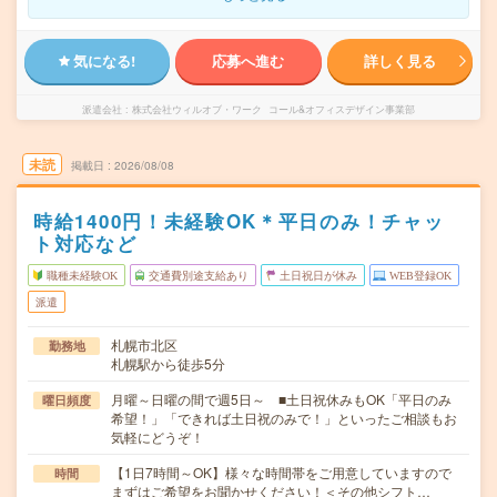
気になる!
応募へ進む
詳しく見る
派遣会社
株式会社ウィルオブ・ワーク コール&オフィスデザイン事業部
未読
掲載日
2026/08/08
時給1400円！未経験OK＊平日のみ！チャッ
ト対応など
職種未経験OK
交通費別途支給あり
土日祝日が休み
WEB登録OK
派遣
札幌市北区
勤務地
札幌駅から徒歩5分
月曜～日曜の間で週5日～ ■土日祝休みもOK「平日のみ
曜日頻度
希望！」「できれば土日祝のみで！」といったご相談もお
気軽にどうぞ！
【1日7時間～OK】様々な時間帯をご用意していますので
時間
まずはご希望をお聞かせください！＜その他シフト…