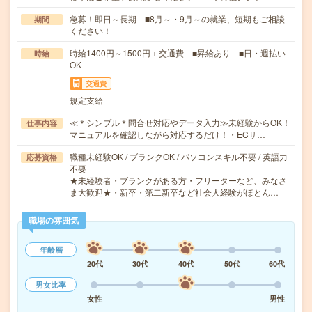
急募！即日～長期 ■8月～・9月～の就業、短期もご相談
期間
ください！
時給1400円～1500円＋交通費 ■昇給あり ■日・週払い
時給
OK
交通費
規定支給
≪＊シンプル＊問合せ対応やデータ入力≫未経験からOK！
仕事内容
マニュアルを確認しながら対応するだけ！・ECサ…
職種未経験OK / ブランクOK / パソコンスキル不要 / 英語力
応募資格
不要
★未経験者・ブランクがある方・フリーターなど、みなさ
ま大歓迎★・新卒・第二新卒など社会人経験がほとん…
職場の雰囲気
年齢層
20代
30代
40代
50代
60代
男女比率
女性
男性