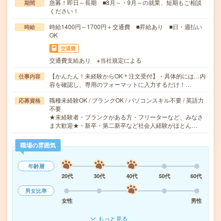
急募！即日～長期 ■8月～・9月～の就業、短期もご相談
期間
ください！
時給1400円～1700円＋交通費 ■昇給あり ■日・週払い
時給
OK
交通費
交通費支給あり ※当社規定による
【かんたん！未経験からOK＊注文受付】・具体的には…内
仕事内容
容を確認し、専用のフォーマットに入力するだけ！…
職種未経験OK / ブランクOK / パソコンスキル不要 / 英語力
応募資格
不要
★未経験者・ブランクがある方・フリーターなど、みなさ
ま大歓迎★・新卒・第二新卒など社会人経験がほとん…
職場の雰囲気
年齢層
20代
30代
40代
50代
60代
男女比率
女性
男性
もっと見る