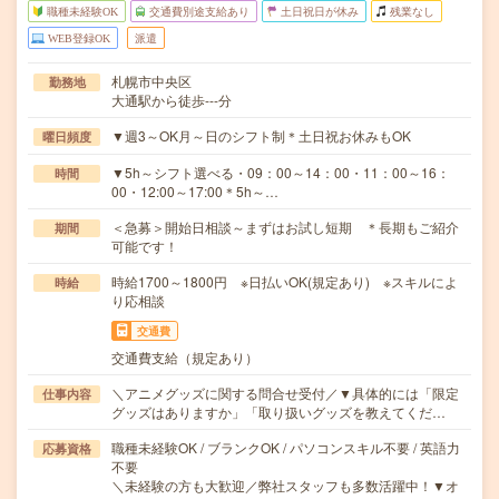
職種未経験OK
交通費別途支給あり
土日祝日が休み
残業なし
WEB登録OK
派遣
札幌市中央区
勤務地
大通駅から徒歩---分
▼週3～OK月～日のシフト制＊土日祝お休みもOK
曜日頻度
▼5h～シフト選べる・09：00～14：00・11：00～16：
時間
00・12:00～17:00＊5h～…
＜急募＞開始日相談～まずはお試し短期 ＊長期もご紹介
期間
可能です！
時給1700～1800円 ※日払いOK(規定あり) ※スキルによ
時給
り応相談
交通費
交通費支給（規定あり）
＼アニメグッズに関する問合せ受付／▼具体的には「限定
仕事内容
グッズはありますか」「取り扱いグッズを教えてくだ…
職種未経験OK / ブランクOK / パソコンスキル不要 / 英語力
応募資格
不要
＼未経験の方も大歓迎／弊社スタッフも多数活躍中！▼オ