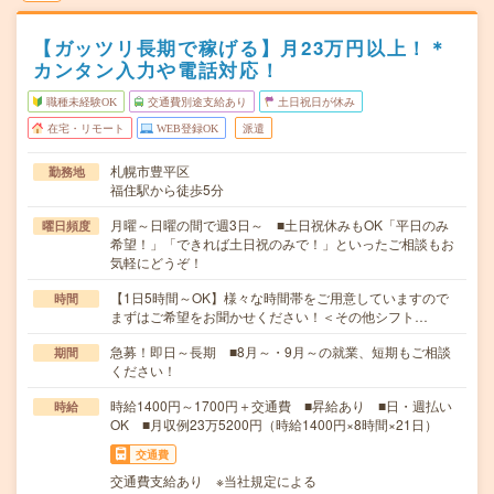
【ガッツリ長期で稼げる】月23万円以上！＊
カンタン入力や電話対応！
職種未経験OK
交通費別途支給あり
土日祝日が休み
在宅・リモート
WEB登録OK
派遣
札幌市豊平区
勤務地
福住駅から徒歩5分
月曜～日曜の間で週3日～ ■土日祝休みもOK「平日のみ
曜日頻度
希望！」「できれば土日祝のみで！」といったご相談もお
気軽にどうぞ！
【1日5時間～OK】様々な時間帯をご用意していますので
時間
まずはご希望をお聞かせください！＜その他シフト…
急募！即日～長期 ■8月～・9月～の就業、短期もご相談
期間
ください！
時給1400円～1700円＋交通費 ■昇給あり ■日・週払い
時給
OK ■月収例23万5200円（時給1400円×8時間×21日）
交通費
交通費支給あり ※当社規定による