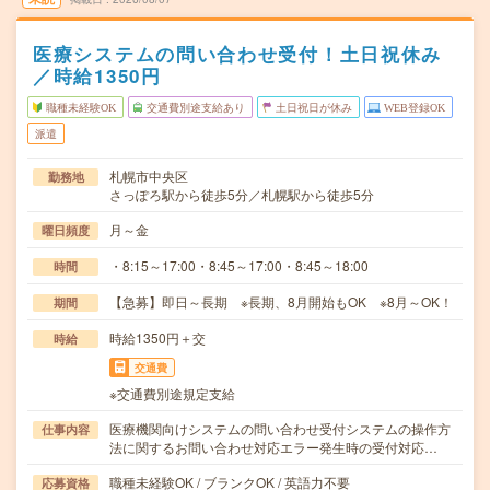
医療システムの問い合わせ受付！土日祝休み
／時給1350円
職種未経験OK
交通費別途支給あり
土日祝日が休み
WEB登録OK
派遣
札幌市中央区
勤務地
さっぽろ駅から徒歩5分／札幌駅から徒歩5分
月～金
曜日頻度
・8:15～17:00・8:45～17:00・8:45～18:00
時間
【急募】即日～長期 ※長期、8月開始もOK ※8月～OK！
期間
時給1350円＋交
時給
交通費
※交通費別途規定支給
医療機関向けシステムの問い合わせ受付システムの操作方
仕事内容
法に関するお問い合わせ対応エラー発生時の受付対応…
職種未経験OK / ブランクOK / 英語力不要
応募資格