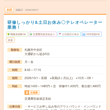
未読
掲載日
2026/08/07
研修しっかり&土日お休み〇テレオペレーター
業務！
職種未経験OK
交通費別途支給あり
土日祝日が休み
WEB登録OK
派遣
札幌市中央区
勤務地
大通駅から徒歩5分
月～金
曜日頻度
8:45～17:15
時間
2026/10/1～長期 ※長期(2ヶ月以上) ※10月～OK！
期間
時給1430～1480円＋交 研修中1,430円、着台後1,480円
時給
交通費
交通費別途規定支給
・サービスお申し込み等のアウトバウンド・インバウンド
仕事内容