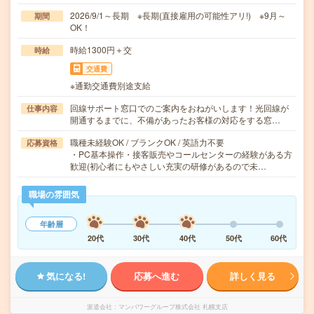
2026/9/1～長期 ※長期(直接雇用の可能性アリ!) ※9月～
期間
OK！
時給1300円＋交
時給
交通費
※通勤交通費別途支給
回線サポート窓口でのご案内をおねがいします！光回線が
仕事内容
開通するまでに、不備があったお客様の対応をする窓…
職種未経験OK / ブランクOK / 英語力不要
応募資格
・PC基本操作・接客販売やコールセンターの経験がある方
歓迎(初心者にもやさしい充実の研修があるので未…
職場の雰囲気
年齢層
20代
30代
40代
50代
60代
気になる!
応募へ進む
詳しく見る
派遣会社
マンパワーグループ株式会社 札幌支店