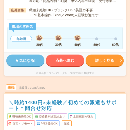
等対応・商品説明・勧奨・申込内容の確認・受付等業…
職種未経験OK / ブランクOK / 英語力不要
応募資格
・PC基本操作(Excel／Word)未経験歓迎です
職場の雰囲気
年齢層
20代
30代
40代
50代
60代
気になる!
応募へ進む
詳しく見る
派遣会社
マンパワーグループ株式会社 札幌支店
未読
掲載日
2026/08/07
＼時給1400円×未経験／初めての派遣もサポ
ート＊問合せ対応
職種未経験OK
交通費別途支給あり
土日祝日が休み
在宅・リモート
WEB登録OK
派遣