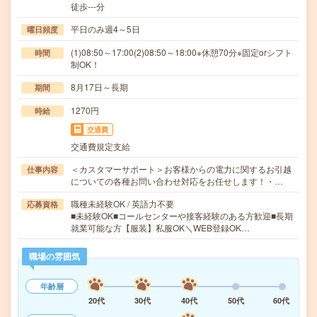
徒歩---分
平日のみ週4～5日
曜日頻度
(1)08:50～17:00(2)08:50～18:00※休憩70分※固定orシフト
時間
制OK！
8月17日～長期
期間
1270円
時給
交通費
交通費規定支給
＜カスタマーサポート＞お客様からの電力に関するお引越
仕事内容
についての各種お問い合わせ対応をお任せします！・…
職種未経験OK / 英語力不要
応募資格
■未経験OK■コールセンターや接客経験のある方歓迎■長期
就業可能な方【服装】私服OK＼WEB登録OK…
職場の雰囲気
年齢層
20代
30代
40代
50代
60代