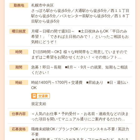
札幌市中央区
勤務地
さっぽろ駅から徒歩5分／大通駅から徒歩5分／西１１丁目
駅から徒歩5分／バスセンター前駅から徒歩5分／西１８丁
目駅から徒歩5分
月曜～日曜の間で週3日～ ■土日祝休みもOK「平日のみ
曜日頻度
希望！」「できれば土日祝のみで！」といったご相談もお
気軽にどうぞ！
【1日5時間～OK】様々な時間帯をご用意していますので
時間
まずはご希望をお聞かせください！＜その他シフト…
急募！即日～長期 ■8月～・9月～の就業、短期もご相談
期間
ください！
時給1400円～1700円＋交通費 ■昇給あり ■日・週払い
時給
OK
交通費
規定支給
＜人気のお仕事＊予約受付＞・お名前・連絡先などの決ま
仕事内容
った項目を聞いてマニュアル通りにご案内するだけの…
職種未経験OK / ブランクOK / パソコンスキル不要 / 英語力
応募資格
不要
★未経験者・ブランクがある方・フリーターなど、みなさ