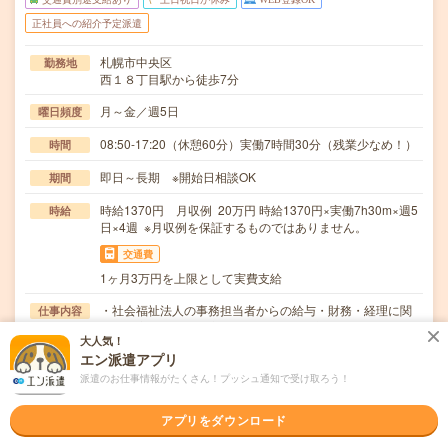
正社員への紹介予定派遣
札幌市中央区
勤務地
西１８丁目駅から徒歩7分
月～金／週5日
曜日頻度
08:50-17:20（休憩60分）実働7時間30分（残業少なめ！）
時間
即日～長期 ※開始日相談OK
期間
時給1370円 月収例 20万円 時給1370円×実働7h30m×週5
時給
日×4週 ※月収例を保証するものではありません。
交通費
1ヶ月3万円を上限として実費支給
・社会福祉法人の事務担当者からの給与・財務・経理に関
仕事内容
する内容（仕訳・勘定科目・決算・年末調整等）の問…
大人気！
エン派遣アプリ
ブランクOK / 英語力不要
応募資格
【必要な経験】経理事務の経験、総務・人事事務の経
派遣のお仕事情報がたくさん！プッシュ通知で受け取ろう！
験 【必要なスキル】普通自動車免許
アプリをダウンロード
職場の雰囲気