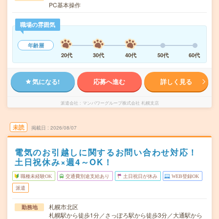
PC基本操作
職場の雰囲気
年齢層
20代
30代
40代
50代
60代
気になる!
応募へ進む
詳しく見る
派遣会社
マンパワーグループ株式会社 札幌支店
未読
掲載日
2026/08/07
電気のお引越しに関するお問い合わせ対応！
土日祝休み×週4～OK！
職種未経験OK
交通費別途支給あり
土日祝日が休み
WEB登録OK
派遣
札幌市北区
勤務地
札幌駅から徒歩1分／さっぽろ駅から徒歩3分／大通駅から