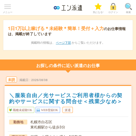
メニュー
気になる!
ログイン
検索
1日1万以上稼げる＊未経験＊簡単！受付＋入力
のお仕事情報
は、掲載が終了しています
掲載時の情報は、
ページ下部
からご覧いただけます。
お探しの条件に近い派遣のお仕事
未読
掲載日
2026/08/08
＼服装自由／光サービスご利用者様からの契
約やサービスに関する問合せ＜残業少なめ＞
職種未経験OK
WEB登録OK
派遣
札幌市白石区
勤務地
東札幌駅から徒歩3分