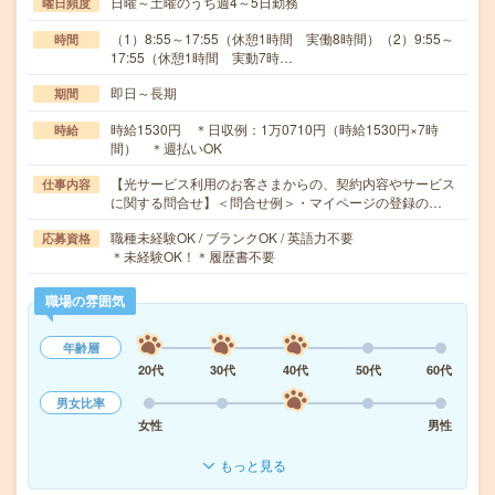
日曜～土曜のうち週4～5日勤務
曜日頻度
（1）8:55～17:55（休憩1時間 実働8時間）（2）9:55～
時間
17:55（休憩1時間 実動7時…
即日～長期
期間
時給1530円 ＊日収例：1万0710円（時給1530円×7時
時給
間） ＊週払いOK
【光サービス利用のお客さまからの、契約内容やサービス
仕事内容
に関する問合せ】＜問合せ例＞・マイページの登録の…
職種未経験OK / ブランクOK / 英語力不要
応募資格
＊未経験OK！＊履歴書不要
職場の雰囲気
年齢層
20代
30代
40代
50代
60代
男女比率
女性
男性
もっと見る