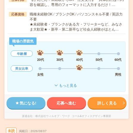
容を確認し、専用のフォーマットに入力するだけ！…
職種未経験OK / ブランクOK / パソコンスキル不要 / 英語力
応募資格
不要
★未経験者・ブランクがある方・フリーターなど、みなさ
ま大歓迎★・新卒・第二新卒など社会人経験がほとん…
職場の雰囲気
年齢層
20代
30代
40代
50代
60代
男女比率
女性
男性
もっと見る
気になる!
応募へ進む
詳しく見る
派遣会社
株式会社ウィルオブ・ワーク コール&オフィスデザイン事業部
未読
掲載日
2026/08/07