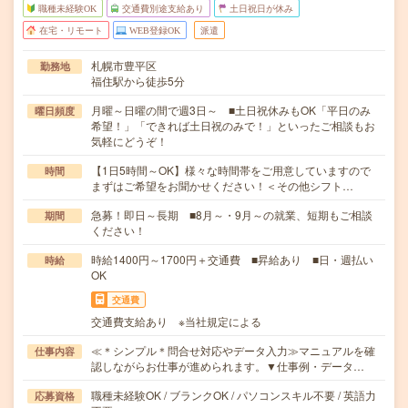
職種未経験OK
交通費別途支給あり
土日祝日が休み
在宅・リモート
WEB登録OK
派遣
札幌市豊平区
勤務地
福住駅から徒歩5分
月曜～日曜の間で週3日～ ■土日祝休みもOK「平日のみ
曜日頻度
希望！」「できれば土日祝のみで！」といったご相談もお
気軽にどうぞ！
【1日5時間～OK】様々な時間帯をご用意していますので
時間
まずはご希望をお聞かせください！＜その他シフト…
急募！即日～長期 ■8月～・9月～の就業、短期もご相談
期間
ください！
時給1400円～1700円＋交通費 ■昇給あり ■日・週払い
時給
OK
交通費
交通費支給あり ※当社規定による
≪＊シンプル＊問合せ対応やデータ入力≫マニュアルを確
仕事内容
認しながらお仕事が進められます。▼仕事例・データ…
職種未経験OK / ブランクOK / パソコンスキル不要 / 英語力
応募資格