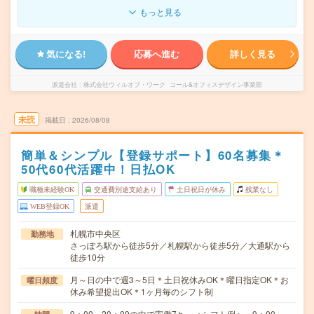
もっと見る
気になる!
応募へ進む
詳しく見る
派遣会社
株式会社ウィルオブ・ワーク コール&オフィスデザイン事業部
未読
掲載日
2026/08/08
簡単＆シンプル【登録サポート】60名募集＊
50代60代活躍中！日払OK
職種未経験OK
交通費別途支給あり
土日祝日が休み
残業なし
WEB登録OK
派遣
札幌市中央区
勤務地
さっぽろ駅から徒歩5分／札幌駅から徒歩5分／大通駅から
徒歩10分
月～日の中で週3～5日＊土日祝休みOK＊曜日指定OK＊お
曜日頻度
休み希望提出OK＊1ヶ月毎のシフト制
9：00～20：00の中で実働7ｈ～＜シフト例＞・9：00～