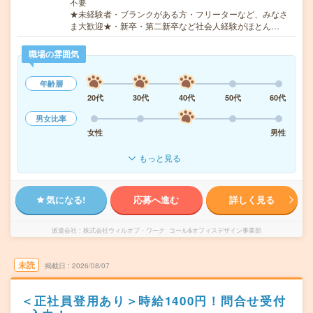
不要
★未経験者・ブランクがある方・フリーターなど、みなさ
ま大歓迎★・新卒・第二新卒など社会人経験がほとん…
職場の雰囲気
年齢層
20代
30代
40代
50代
60代
男女比率
女性
男性
もっと見る
気になる!
応募へ進む
詳しく見る
派遣会社
株式会社ウィルオブ・ワーク コール&オフィスデザイン事業部
未読
掲載日
2026/08/07
＜正社員登用あり＞時給1400円！問合せ受付