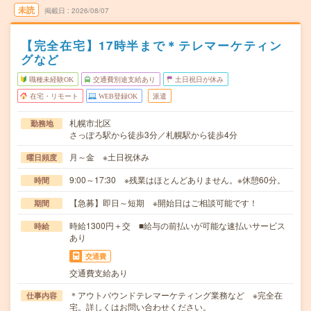
未読
掲載日
2026/08/07
【完全在宅】17時半まで＊テレマーケティン
グなど
職種未経験OK
交通費別途支給あり
土日祝日が休み
在宅・リモート
WEB登録OK
派遣
札幌市北区
勤務地
さっぽろ駅から徒歩3分／札幌駅から徒歩4分
月～金 ※土日祝休み
曜日頻度
9:00～17:30 ※残業はほとんどありません。※休憩60分。
時間
【急募】即日～短期 ※開始日はご相談可能です！
期間
時給1300円＋交 ■給与の前払いが可能な速払いサービス
時給
あり
交通費
交通費支給あり
＊アウトバウンドテレマーケティング業務など ※完全在
仕事内容
宅。詳しくはお問い合わせください。