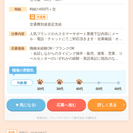
時給1450円＋交
時給
交通費
交通費別途規定支給
人気ブランドのカスタマーサポート業務下記内容にメー
仕事内容
ル・電話・チャットにてご対応頂きます・在庫確認・オ…
職種未経験OK / ブランクOK
応募資格
・会話しながらのタイピング操作・販売、接客、営業、コ
ールセンターのいずれかの経験・英語表記に抵抗のな…
職場の雰囲気
年齢層
20代
30代
40代
50代
60代
気になる!
応募へ進む
詳しく見る
派遣会社
マンパワーグループ株式会社 札幌支店
未読
掲載日
2026/08/07