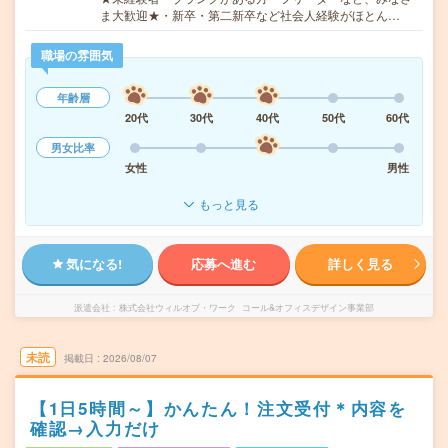
ま大歓迎★・新卒・第二新卒など社会人経験がほとん…
職場の雰囲気
年齢層
20代
30代
40代
50代
60代
男女比率
女性
男性
もっと見る
気になる!
応募へ進む
詳しく見る
派遣会社
株式会社ウィルオブ・ワーク コール&オフィスデザイン事業部
未読
掲載日
2026/08/07
【1日5時間～】かんたん！注文受付＊内容を
確認→入力だけ