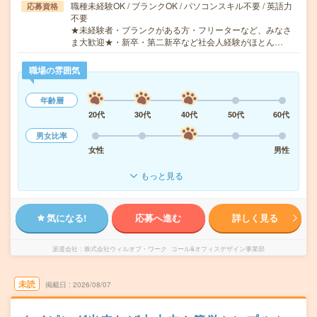
職種未経験OK / ブランクOK / パソコンスキル不要 / 英語力
応募資格
不要
★未経験者・ブランクがある方・フリーターなど、みなさ
ま大歓迎★・新卒・第二新卒など社会人経験がほとん…
職場の雰囲気
年齢層
20代
30代
40代
50代
60代
男女比率
女性
男性
もっと見る
気になる!
応募へ進む
詳しく見る
派遣会社
株式会社ウィルオブ・ワーク コール&オフィスデザイン事業部
未読
掲載日
2026/08/07