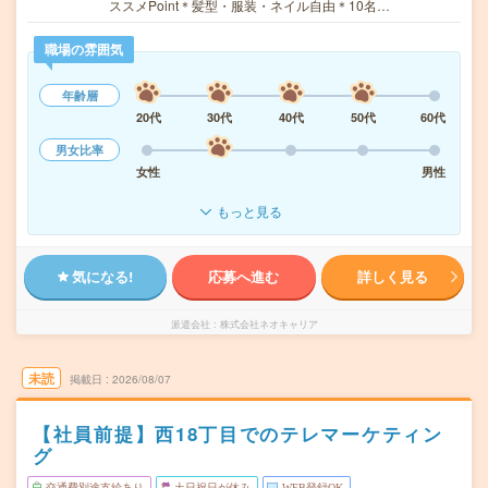
ススメPoint＊髪型・服装・ネイル自由＊10名…
職場の雰囲気
年齢層
20代
30代
40代
50代
60代
男女比率
女性
男性
もっと見る
気になる!
応募へ進む
詳しく見る
派遣会社
株式会社ネオキャリア
未読
掲載日
2026/08/07
【社員前提】西18丁目でのテレマーケティン
グ
交通費別途支給あり
土日祝日が休み
WEB登録OK