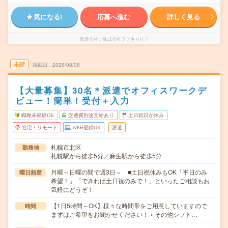
気になる!
応募へ進む
詳しく見る
派遣会社
株式会社ラブキャリア
未読
掲載日
2026/08/08
【大量募集】30名＊派遣でオフィスワークデ
ビュー！簡単！受付＋入力
職種未経験OK
交通費別途支給あり
土日祝日が休み
在宅・リモート
WEB登録OK
派遣
札幌市北区
勤務地
札幌駅から徒歩5分／麻生駅から徒歩5分
月曜～日曜の間で週3日～ ■土日祝休みもOK「平日のみ
曜日頻度
希望！」「できれば土日祝のみで！」といったご相談もお
気軽にどうぞ！
【1日5時間～OK】様々な時間帯をご用意していますので
時間
まずはご希望をお聞かせください！＜その他シフト…