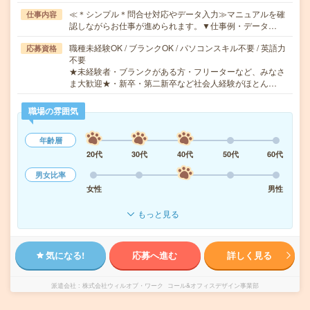
≪＊シンプル＊問合せ対応やデータ入力≫マニュアルを確
仕事内容
認しながらお仕事が進められます。▼仕事例・データ…
職種未経験OK / ブランクOK / パソコンスキル不要 / 英語力
応募資格
不要
★未経験者・ブランクがある方・フリーターなど、みなさ
ま大歓迎★・新卒・第二新卒など社会人経験がほとん…
職場の雰囲気
年齢層
20代
30代
40代
50代
60代
男女比率
女性
男性
もっと見る
気になる!
応募へ進む
詳しく見る
派遣会社
株式会社ウィルオブ・ワーク コール&オフィスデザイン事業部