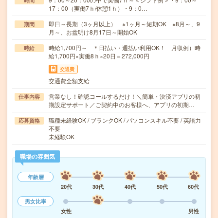
時間
17：00（実働7ｈ/休憩1ｈ）・9：0…
即日～長期（3ヶ月以上） ※1ヶ月～短期OK ※8月～、9
期間
月～、お盆明け8月17日～開始OK
時給1,700円～ ＊日払い・週払い利用OK！ 月収例）時
時給
給1,700円×実働8ｈ×20日＝272,000円
交通費
交通費全額支給
営業なし！確認コールするだけ！＼簡単・決済アプリの初
仕事内容
期設定サポート／ご契約中のお客様へ、アプリの初期…
職種未経験OK / ブランクOK / パソコンスキル不要 / 英語力
応募資格
不要
未経験OK
職場の雰囲気
年齢層
20代
30代
40代
50代
60代
男女比率
女性
男性