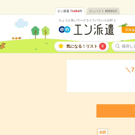
エン派遣
71454
件
エンバイト
82531
件
ちょうど良いワークライフバランスが叶う
関東版
気になる！リスト
0
保存し
＼
未読