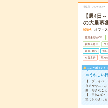
掲載日
2026/08/07
【週4日～
の大量募
オフィス
派遣先
職種未経験OK
複数名募集
友
週4日勤務
週5
交費支給
駅歩
ここがポイント
≪うれしい
【 プライベー
きるかな…」な
由！好きなこと
【 日払いOK
望にお応えしま