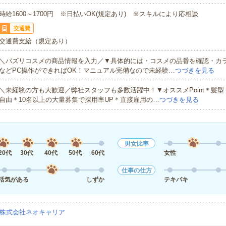
時給1600～1700円 ※日払いOK(規定あり) ※スキルにより応相談
交通費
交通費支給（規定あり）
＼バズリコスメの商品情報を入力／▼具体的には・コスメの品番を確認・
などPC操作ができればOK！マニュアル完備なので未経験…
つづきを見る
＼未経験の方も大歓迎／弊社スタッフも多数活躍中！▼オススメPoint＊髪
自由＊10名以上の大量募集で採用率UP＊直接雇用の…
つづきを見る
男女比率
20代
30代
40代
50代
60代
女性
仕事の仕方
活気がある
しずか
テキパキ
株式会社ネオキャリア