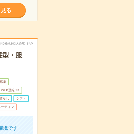
く見る
CHKD札幌203大通駅_SAP
髪型・服
量募集
WEB登録OK
業なし
シフト
ルーティン
環境です