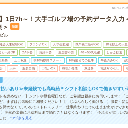
No.NCHK
】1日7h～！大手ゴルフ場の予約データ入力＜
集＞
派遣
ビル
社会人未経験OK
ブランクOK
大学生歓迎
既卒第二新卒OK
10名以上の大
達と一緒OK
OA不要
英語不要
履歴書不要
40～50代活躍
しゅふ歓迎
日勤務
土日祝休
朝10時以降スタート
16時前までの仕事
午後のみOK
残
5分
大手
服装自由
日払いOK
職場が分煙
派遣多
電話対応なし
！
日払いあり≫未経験でも高時給＊シフト相談もOKで働きやすい
トも諦めない 】シフトや勤務曜日など、ご希望は親身にお伺いします！「
ど、まずはお気軽にご相談ください！【 じぶんらしく働ける 】服装・髪
を諦めなくていいのでストレスフリー！仕事終わりにそのままお出かけでき
 】突然の出費にお給料日まで悩むことはなくなります！「今現金が欲しいの
した…
つづきを見る