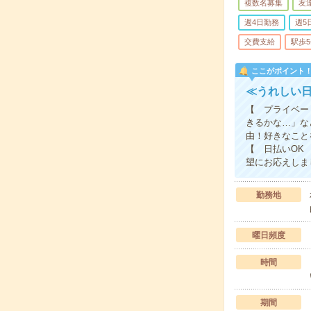
複数名募集
友
週4日勤務
週5
交費支給
駅歩
ここがポイント
≪うれしい
【 プライベー
きるかな…」な
由！好きなこと
【 日払いOK
望にお応えしま
勤務地
曜日頻度
時間
期間