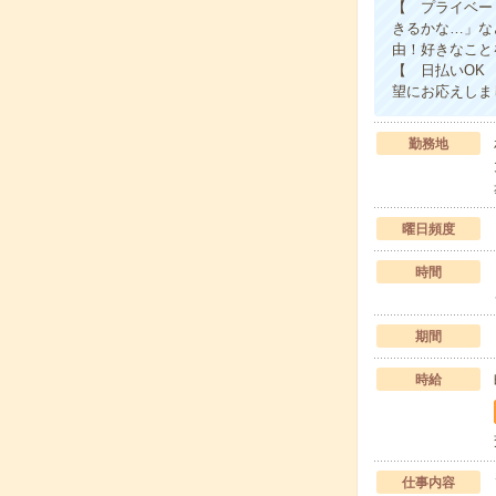
【 プライベー
きるかな…」な
由！好きなこと
【 日払いOK
望にお応えしま
勤務地
曜日頻度
時間
期間
時給
仕事内容