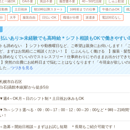
達と一緒OK
OA不要
英語不要
履歴書不要
40～50代活躍
しゅふ歓迎
日勤務
土日祝休
朝10時以降スタート
16時前までの仕事
午後のみOK
残
5分
大手
服装自由
日払いOK
職場が分煙
派遣多
電話対応なし
！
日払いあり≫未経験でも高時給＊シフト相談もOKで働きやすい
トも諦めない 】シフトや勤務曜日など、ご希望は親身にお伺いします！「
ど、まずはお気軽にご相談ください！【 じぶんらしく働ける 】服装・髪
を諦めなくていいのでストレスフリー！仕事終わりにそのままお出かけでき
 】突然の出費にお給料日まで悩むことはなくなります！「今現金が欲しいの
した…
つづきを見る
札幌市白石区
白石(函館本線)駅から徒歩5分
▼週4～OK月～日のシフト制＊土日祝お休みもOK
▼7h～シフト選べる・09：00～17：00・12：00～20：00など＊9時～21
い！
＜急募＞開始日相談～まずはお試し短期 ＊長期もご紹介可能です！