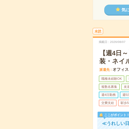
気
未読
掲載日
2026/08/07
【週4日
装・ネイ
オフィス
派遣先
職種未経験OK
複数名募集
友
週4日勤務
週5
交費支給
駅歩
ここがポイント
≪うれしい