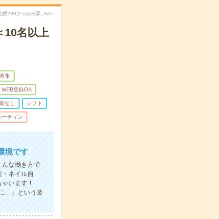
D札幌298さっぽろ駅_SAP
10名以上
量募集
WEB登録OK
業なし
シフト
ルーティン
環境です
こんな働き方で
型・ネイル自
ちゃいます！
に…」という要