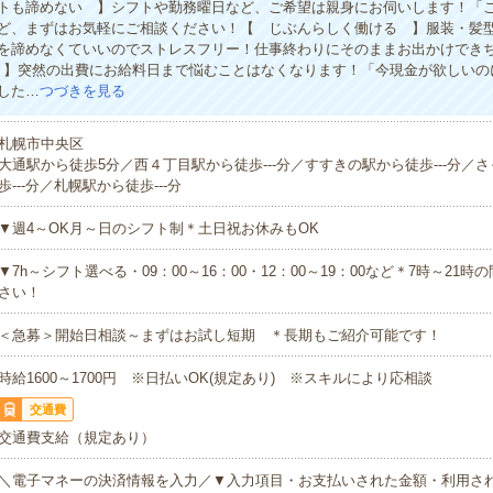
トも諦めない 】シフトや勤務曜日など、ご希望は親身にお伺いします！「
ど、まずはお気軽にご相談ください！【 じぶんらしく働ける 】服装・髪
を諦めなくていいのでストレスフリー！仕事終わりにそのままお出かけでき
 】突然の出費にお給料日まで悩むことはなくなります！「今現金が欲しいの
した…
つづきを見る
札幌市中央区
大通駅から徒歩5分／西４丁目駅から徒歩---分／すすきの駅から徒歩---分／
歩---分／札幌駅から徒歩---分
▼週4～OK月～日のシフト制＊土日祝お休みもOK
▼7h～シフト選べる・09：00～16：00・12：00～19：00など＊7時～21
さい！
＜急募＞開始日相談～まずはお試し短期 ＊長期もご紹介可能です！
時給1600～1700円 ※日払いOK(規定あり) ※スキルにより応相談
交通費
交通費支給（規定あり）
＼電子マネーの決済情報を入力／▼入力項目・お支払いされた金額・利用さ