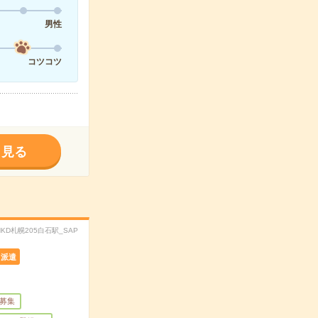
男性
コツコツ
く見る
CHKD札幌205白石駅_SAP
派遣
量募集