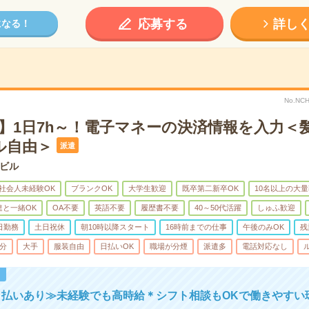
応募する
詳し
になる！
No.N
～】1日7h～！電子マネーの決済情報を入力＜
ル自由＞
派遣
ビル
社会人未経験OK
ブランクOK
大学生歓迎
既卒第二新卒OK
10名以上の大
達と一緒OK
OA不要
英語不要
履歴書不要
40～50代活躍
しゅふ歓迎
日勤務
土日祝休
朝10時以降スタート
16時前までの仕事
午後のみOK
残
5分
大手
服装自由
日払いOK
職場が分煙
派遣多
電話対応なし
！
日払いあり≫未経験でも高時給＊シフト相談もOKで働きやすい