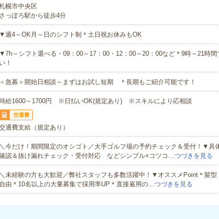
札幌市中央区
さっぽろ駅から徒歩4分
▼週4～OK月～日のシフト制＊土日祝お休みもOK
▼7h～シフト選べる・09：00～17：00・12：00～20：00など＊9時～21
い！
＜急募＞開始日相談～まずはお試し短期 ＊長期もご紹介可能です！
時給1600～1700円 ※日払いOK(規定あり) ※スキルにより応相談
交通費
交通費支給（規定あり）
＼今だけ！期間限定のオシゴト／大手ゴルフ場の予約チェック＆受付！▼具
確認＆抜け漏れチェック・受付対応 などシンプル×コツコ…
つづきを見る
＼未経験の方も大歓迎／弊社スタッフも多数活躍中！▼オススメPoint＊髪
自由＊10名以上の大量募集で採用率UP＊直接雇用の…
つづきを見る