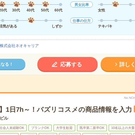
男女比率
20代
30代
40代
50代
60代
女性
仕事の仕方
活気がある
しずか
テキパキ
株式会社ネオキャリア
応募する
詳し
になる！
No.N
～】1日7h～！バズリコスメの商品情報を入力
ビル
社会人未経験OK
ブランクOK
大学生歓迎
既卒第二新卒OK
10名以上の大