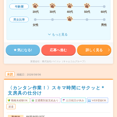
年齢層
20代
30代
40代
50代
60代
男女比率
女性
男性
もっと見る
気になる!
応募へ進む
詳しく見る
派遣会社
株式会社バイトレ（キャムコムグループ）
未読
掲載日
2026/08/06
〈カンタン作業！〉スキマ時間にサクッと＊
文房具の仕分け
職種未経験OK
交通費別途支給あり
土日祝日が休み
WEB登録OK
派遣
静岡市駿河区
勤務地