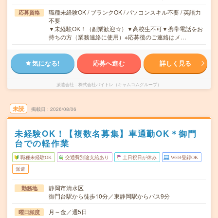
職種未経験OK / ブランクOK / パソコンスキル不要 / 英語力
応募資格
不要
▼未経験OK！（副業歓迎☆）▼高校生不可▼携帯電話をお
持ちの方（業務連絡に使用）※応募後のご連絡はメ…
気になる!
応募へ進む
詳しく見る
派遣会社
株式会社バイトレ（キャムコムグループ）
未読
掲載日
2026/08/06
未経験OK！【複数名募集】車通勤OK＊御門
台での軽作業
職種未経験OK
交通費別途支給あり
土日祝日が休み
WEB登録OK
派遣
静岡市清水区
勤務地
御門台駅から徒歩10分／東静岡駅からバス9分
月～金／週5日
曜日頻度