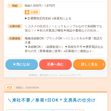
時給1,500円～1,875円
時給
交通費
■ 交通費規定内支給 ※派遣先による
＼コスメの仕分け／＜とってもシンプルなので未経験でも
仕事内容
安心！＞▼封入作業及び梱包▼雑誌や書籍などの仕分…
職種未経験OK / ブランクOK / パソコンスキル不要 / 英語力
応募資格
不要
▼未経験OK！（副業歓迎☆）▼高校生不可▼携帯電話をお
持ちの方（業務連絡に使用）※応募後のご連絡はメ…
気になる!
応募へ進む
詳しく見る
派遣会社
株式会社バイトレ（キャムコムグループ）
未読
掲載日
2026/08/06
＼来社不要／単発1日OK＊文房具の仕分け