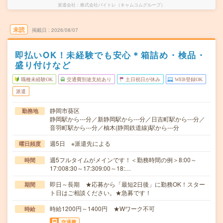
派遣会社
株式会社バイトレ（キャムコムグループ）
未読
掲載日
2026/08/07
即払いOK！未経験でも安心＊箱詰め・検品・
盛り付けなど
職種未経験OK
交通費別途支給あり
土日祝日が休み
WEB登録OK
派遣
静岡市葵区
勤務地
静岡駅から---分／新静岡駅から---分／日吉町駅から---分／
音羽町駅から---分／柚木(静岡鉄道線)駅から---分
週5日 ※派遣先による
曜日頻度
週5フルタイムがメインです！＜勤務時間の例＞8:00～
時間
17:008:30～17:309:00～18:…
即日～長期 ★応募から「最短2日後」に勤務OK！スター
期間
ト日はご相談ください。★急募です！
時給1200円～1400円 ★Wワーク不可
時給
交通費