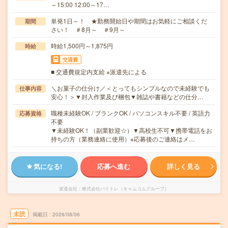
～15:00 12:00～17…
単発1日～！ ★勤務開始日や期間はお気軽にご相談くだ
期間
さい！ ＃8月～ ＃9月～
時給1,500円～1,875円
時給
交通費
■ 交通費規定内支給 ※派遣先による
＼お菓子の仕分け／＜とってもシンプルなので未経験でも
仕事内容
安心！＞▼封入作業及び梱包▼雑誌や書籍などの仕分…
職種未経験OK / ブランクOK / パソコンスキル不要 / 英語力
応募資格
不要
▼未経験OK！（副業歓迎☆）▼高校生不可▼携帯電話をお
持ちの方（業務連絡に使用）※応募後のご連絡はメ…
気になる!
応募へ進む
詳しく見る
派遣会社
株式会社バイトレ（キャムコムグループ）
未読
掲載日
2026/08/06