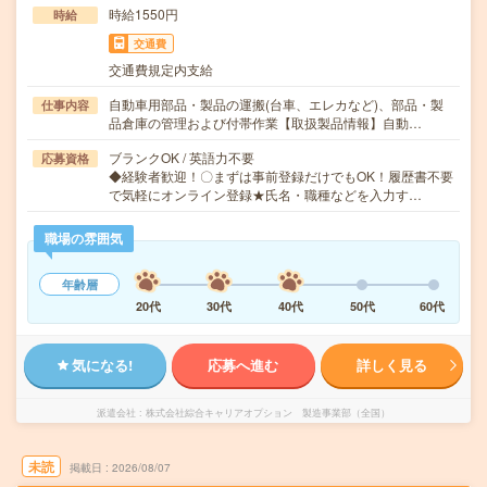
時給1550円
時給
交通費
交通費規定内支給
自動車用部品・製品の運搬(台車、エレカなど)、部品・製
仕事内容
品倉庫の管理および付帯作業【取扱製品情報】自動…
ブランクOK / 英語力不要
応募資格
◆経験者歓迎！〇まずは事前登録だけでもOK！履歴書不要
で気軽にオンライン登録★氏名・職種などを入力す…
職場の雰囲気
年齢層
20代
30代
40代
50代
60代
気になる!
応募へ進む
詳しく見る
派遣会社
株式会社綜合キャリアオプション 製造事業部（全国）
未読
掲載日
2026/08/07