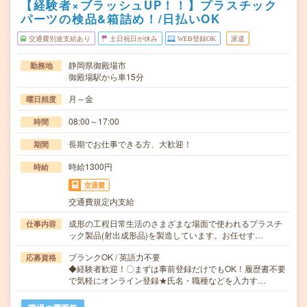
【経験者×ブラッシュUP！！】プラスチック
パーツの検品&箱詰め！/日払いOK
交通費別途支給あり
土日祝日が休み
WEB登録OK
派遣
静岡県御殿場市
勤務地
御殿場駅から車15分
月～金
曜日頻度
08:00～17:00
時間
長期でお仕事できる方、大歓迎！
期間
時給1300円
時給
交通費
交通費規定内支給
成形の工程日常生活のさまざまな場面で使われるプラスチ
仕事内容
ック製品(射出成形品)を製造しています。お任せす…
ブランクOK / 英語力不要
応募資格
◆経験者歓迎！〇まずは事前登録だけでもOK！履歴書不要
で気軽にオンライン登録★氏名・職種などを入力す…