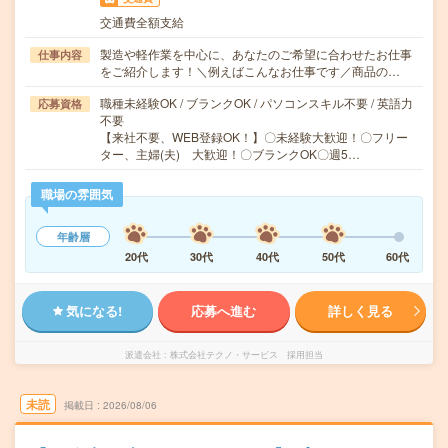
交通費全額支給
製造や軽作業を中心に、あなたのご希望に合わせたお仕事
仕事内容
をご紹介します！＼例えばこんなお仕事です／商品の…
職種未経験OK / ブランクOK / パソコンスキル不要 / 英語力
応募資格
不要
【来社不要、WEB登録OK！】〇未経験大歓迎！〇フリー
ター、主婦(夫) 大歓迎！〇ブランクOK〇週5…
職場の雰囲気
年齢層
20代
30代
40代
50代
60代
気になる!
応募へ進む
詳しく見る
派遣会社
株式会社テクノ・サービス 採用担当
未読
掲載日
2026/08/06