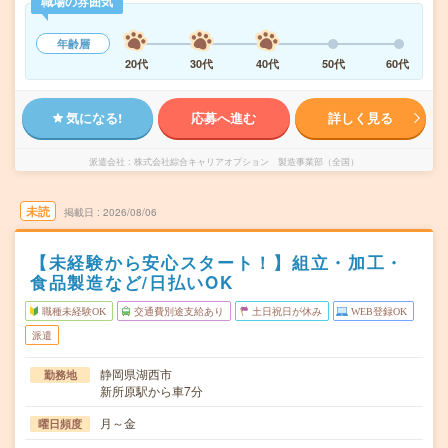
職場の雰囲気
年齢層
20代
30代
40代
50代
60代
気になる!
応募へ進む
詳しく見る
派遣会社
株式会社綜合キャリアオプション 製造事業部（全国）
未読
掲載日
2026/08/06
【未経験から安心スタート！】組立・加工・
食品製造など/日払いOK
職種未経験OK
交通費別途支給あり
土日祝日が休み
WEB登録OK
派遣
静岡県湖西市
勤務地
新所原駅から車7分
月～金
曜日頻度