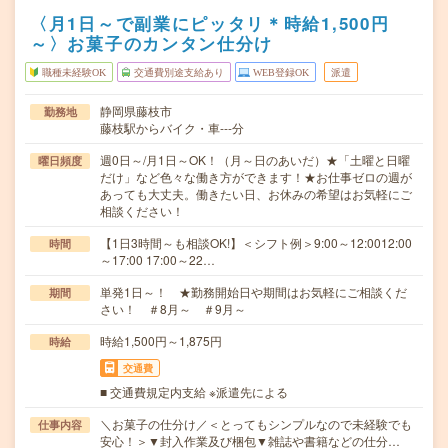
〈月1日～で副業にピッタリ＊時給1,500円
～〉お菓子のカンタン仕分け
職種未経験OK
交通費別途支給あり
WEB登録OK
派遣
静岡県藤枝市
勤務地
藤枝駅からバイク・車---分
週0日～/月1日～OK！（月～日のあいだ）★「土曜と日曜
曜日頻度
だけ」など色々な働き方ができます！★お仕事ゼロの週が
あっても大丈夫。働きたい日、お休みの希望はお気軽にご
相談ください！
【1日3時間～も相談OK!】＜シフト例＞9:00～12:0012:00
時間
～17:00 17:00～22…
単発1日～！ ★勤務開始日や期間はお気軽にご相談くだ
期間
さい！ ＃8月～ ＃9月～
時給1,500円～1,875円
時給
交通費
■ 交通費規定内支給 ※派遣先による
＼お菓子の仕分け／＜とってもシンプルなので未経験でも
仕事内容
安心！＞▼封入作業及び梱包▼雑誌や書籍などの仕分…