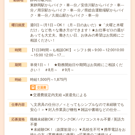
東静岡駅からバイク・車---分／安倍川駅からバイク・車---
分／用宗駅からバイク・車---分／県総合運動場駅からバイ
ク・車---分／久能山駅からバイク・車---分
週0日～/月1日～OK！（月～日のあいだ）★「火曜と木曜
曜日頻度
だけ」など色々な働き方ができます！★お仕事ゼロの週が
あっても大丈夫。働きたい日、お休みの希望はお気軽にご
相談ください！
【1日3時間～も相談OK!】＜シフト例＞9:00～12:0010:00
時間
～15:00 12:00～17…
単発1日～！ ★勤務開始日や期間はお気軽にご相談くだ
期間
さい！ ＃8月～ ＃9月～
時給1,500円～1,875円
時給
交通費
■ 交通費規定内支給 ※派遣先による
＼文房具の仕分け／＜とってもシンプルなので未経験でも
仕事内容
安心！＞▼封入作業及び梱包▼雑誌や書籍などの仕分…
職種未経験OK / ブランクOK / パソコンスキル不要 / 英語力
応募資格
不要
▼未経験OK！（副業歓迎☆）▼高校生不可▼携帯電話をお
持ちの方（業務連絡に使用）※応募後のご連絡はメ…