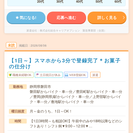
20代
30代
40代
50代
60代
気になる!
応募へ進む
詳しく見る
派遣会社
株式会社綜合キャリアオプション 製造事業部（全国）
未読
掲載日
2026/08/06
【1日～】スマホから3分で登録完了＊お菓子
の仕分け
職種未経験OK
土日祝日が休み
WEB登録OK
派遣
静岡県磐田市
勤務地
磐田駅からバイク・車---分／豊田町駅からバイク・車---分
／豊岡(静岡県)駅からバイク・車---分／上野部駅からバイ
ク・車---分／敷地駅からバイク・車---分
月～金のうち、1日～OK！
曜日頻度
【1日3時間～も相談OK!】午前中のみや18時以降などのシ
時間
フトあり！シフト例▼9:00～12:00▼…