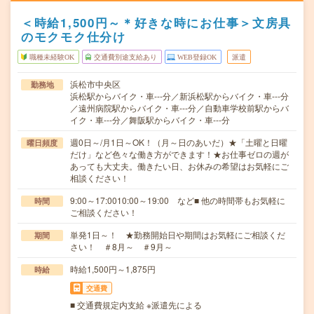
＜時給1,500円～＊好きな時にお仕事＞文房具
のモクモク仕分け
職種未経験OK
交通費別途支給あり
WEB登録OK
派遣
浜松市中央区
勤務地
浜松駅からバイク・車---分／新浜松駅からバイク・車---分
／遠州病院駅からバイク・車---分／自動車学校前駅からバ
イク・車---分／舞阪駅からバイク・車---分
週0日～/月1日～OK！（月～日のあいだ）★「土曜と日曜
曜日頻度
だけ」など色々な働き方ができます！★お仕事ゼロの週が
あっても大丈夫。働きたい日、お休みの希望はお気軽にご
相談ください！
9:00～17:0010:00～19:00 など■ 他の時間帯もお気軽に
時間
ご相談ください！
単発1日～！ ★勤務開始日や期間はお気軽にご相談くだ
期間
さい！ ＃8月～ ＃9月～
時給1,500円～1,875円
時給
交通費
■ 交通費規定内支給 ※派遣先による