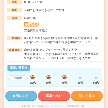
08:00～17:00
時間
長期でお仕事できる方、大歓迎！
期間
時給1380円
時給
交通費
交通費規定内支給
3ヶ月の短期予定自動車部品の目視検査及び付随業務・部
仕事内容
品に付いている5cm位の棒の長さを機械でチェック…
職種未経験OK / ブランクOK / 英語力不要
応募資格
◆未経験OK！〇まずは事前登録だけでもOK！履歴書不要
で気軽にオンライン登録★氏名・職種などを入力す…
職場の雰囲気
年齢層
20代
30代
40代
50代
60代
気になる!
応募へ進む
詳しく見る
派遣会社
株式会社綜合キャリアオプション 製造事業部（全国）