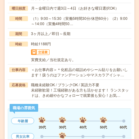
月～金曜日内で週3日～4日（お好きな曜日選択OK）
曜日頻度
（1）9:00～15:30（実働5時間30分/休憩60分）（2）9:00
時間
～14:00（実働4時間50…
3ヶ月以上／即日～長期
期間
時給1188円
時給
交通費
実費支給／当社規定あり。
＜お仕事内容＞＊化粧品の箱詰めやシール貼りをお願いし
仕事内容
ます！扱うのはファンデーションやマスカラアイシャ…
職種未経験OK / ブランクOK / 英語力不要
応募資格
未経験歓迎！工場経験がある方も活かせます！ ランスタッ
ドは、きめ細やかなフォローで就業後も安心！お気…
職場の雰囲気
年齢層
20代
30代
40代
50代
60代
男女比率