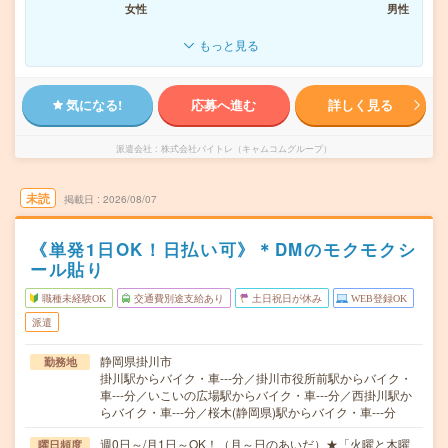
女性
男性
もっと見る
気になる!
応募へ進む
詳しく見る
派遣会社
株式会社バイトレ（キャムコムグループ）
未読
掲載日
2026/08/07
《単発1日OK！日払い可》＊DMのモクモクシ
ール貼り
職種未経験OK
交通費別途支給あり
土日祝日が休み
WEB登録OK
派遣
静岡県掛川市
勤務地
掛川駅からバイク・車---分／掛川市役所前駅からバイク・
車---分／いこいの広場駅からバイク・車---分／西掛川駅か
らバイク・車---分／桜木(静岡県)駅からバイク・車---分
週0日～/月1日～OK！（月～日のあいだ）★「火曜と木曜
曜日頻度