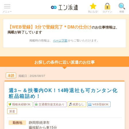
メニュー
気になる!
ログイン
検索
【WEB登録】3分で登録完了＊DMの仕分け
のお仕事情報は、
掲載が終了しています
掲載時の情報は、
ページ下部
からご覧いただけます。
お探しの条件に近い派遣のお仕事
未読
掲載日
2026/08/07
週3～＆扶養内OK！14時退社も可カンタン化
粧品箱詰め！
職種未経験OK
交通費別途支給あり
残業なし
WEB登録OK
派遣
静岡県焼津市
勤務地
藤枝駅から車15分