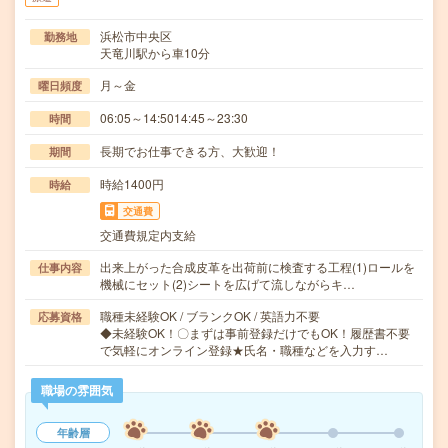
浜松市中央区
勤務地
天竜川駅から車10分
月～金
曜日頻度
06:05～14:5014:45～23:30
時間
長期でお仕事できる方、大歓迎！
期間
時給1400円
時給
交通費
交通費規定内支給
出来上がった合成皮革を出荷前に検査する工程(1)ロールを
仕事内容
機械にセット(2)シートを広げて流しながらキ…
職種未経験OK / ブランクOK / 英語力不要
応募資格
◆未経験OK！〇まずは事前登録だけでもOK！履歴書不要
で気軽にオンライン登録★氏名・職種などを入力す…
職場の雰囲気
年齢層