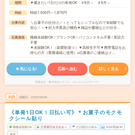
▼働きたい1日だけの単発OK ＃8月～ ＃9月～
期間
時給1,500円～1,875円
時給
＼お菓子の仕分け／＜とってもシンプルなので未経験でも
仕事内容
安心！＞▼封入作業及び梱包▼雑誌や書籍などの仕分…
職種未経験OK / ブランクOK / パソコンスキル不要 / 英語力
応募資格
不要
▼未経験OK！（副業歓迎☆）▼高校生不可▼携帯電話をお
持ちの方（業務連絡に使用）※応募後のご連絡はメ…
気になる!
応募へ進む
詳しく見る
派遣会社
株式会社バイトレ（キャムコムグループ）
未読
掲載日
2026/08/06
《単発1日OK！日払い可》＊お菓子のモクモ
クシール貼り
職種未経験OK
交通費別途支給あり
土日祝日が休み
WEB登録OK
派遣