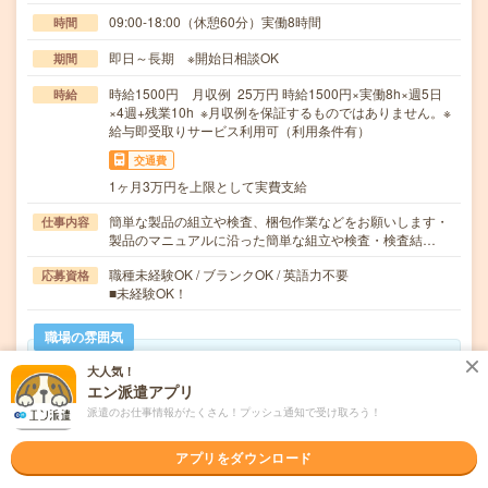
09:00-18:00（休憩60分）実働8時間
時間
即日～長期 ※開始日相談OK
期間
時給1500円 月収例 25万円 時給1500円×実働8h×週5日
時給
×4週+残業10h ※月収例を保証するものではありません。※
給与即受取りサービス利用可（利用条件有）
交通費
1ヶ月3万円を上限として実費支給
簡単な製品の組立や検査、梱包作業などをお願いします・
仕事内容
製品のマニュアルに沿った簡単な組立や検査・検査結…
職種未経験OK / ブランクOK / 英語力不要
応募資格
■未経験OK！
職場の雰囲気
大人気！
年齢層
エン派遣アプリ
20代
30代
40代
50代
60代
派遣のお仕事情報がたくさん！プッシュ通知で受け取ろう！
男女比率
アプリをダウンロード
女性
男性