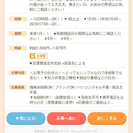
の週があっても大丈夫。働きたい日、お休みの希望はお気
軽にご相談ください！
＜1日3時間～OK！＞▼ 例えば… ▼15:00～18:0015:00～
時間
22:0017:00～22:…
単発1日～！ ★勤務開始日や期間はお気軽にご相談くだ
期間
さい！ ＃8月～ ＃9月～
時給1,500円～1,875円
時給
交通費
■ 交通費規定内支給 ※派遣先による
＼お菓子の仕分け／＜とってもシンプルなので未経験でも
仕事内容
安心！＞▼封入作業及び梱包▼雑誌や書籍などの仕分…
職種未経験OK / ブランクOK / パソコンスキル不要 / 英語力
応募資格
不要
▼未経験OK！（副業歓迎☆）▼高校生不可▼携帯電話をお
持ちの方（業務連絡に使用）※応募後のご連絡はメ…
気になる!
応募へ進む
詳しく見る
派遣会社
株式会社バイトレ（キャムコムグループ）