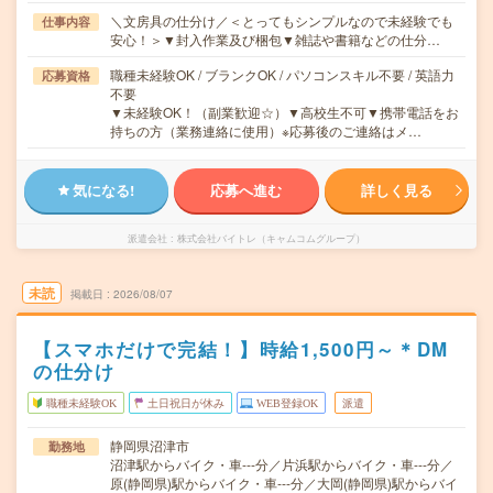
＼文房具の仕分け／＜とってもシンプルなので未経験でも
仕事内容
安心！＞▼封入作業及び梱包▼雑誌や書籍などの仕分…
職種未経験OK / ブランクOK / パソコンスキル不要 / 英語力
応募資格
不要
▼未経験OK！（副業歓迎☆）▼高校生不可▼携帯電話をお
持ちの方（業務連絡に使用）※応募後のご連絡はメ…
気になる!
応募へ進む
詳しく見る
派遣会社
株式会社バイトレ（キャムコムグループ）
未読
掲載日
2026/08/07
【スマホだけで完結！】時給1,500円～＊DM
の仕分け
職種未経験OK
土日祝日が休み
WEB登録OK
派遣
静岡県沼津市
勤務地
沼津駅からバイク・車---分／片浜駅からバイク・車---分／
原(静岡県)駅からバイク・車---分／大岡(静岡県)駅からバイ