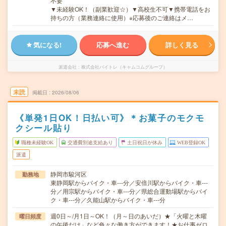
不要
▼未経験OK！（副業歓迎☆）▼高校生不可▼携帯電話をお
持ちの方（業務連絡に使用）※応募後のご連絡はメ…
気になる!
応募へ進む
詳しく見る
派遣会社
株式会社バイトレ（キャムコムグループ）
未読
掲載日
2026/08/06
《単発1日OK！日払い可》＊お菓子のモクモ
クシール貼り
職種未経験OK
交通費別途支給あり
土日祝日が休み
WEB登録OK
派遣
静岡市駿河区
勤務地
東静岡駅からバイク・車---分／安倍川駅からバイク・車---
分／用宗駅からバイク・車---分／県総合運動場駅からバイ
ク・車---分／久能山駅からバイク・車---分
週0日～/月1日～OK！（月～日のあいだ）★「火曜と木曜
曜日頻度
の午後だけ」など色々な働き方ができます！★お仕事ゼロ