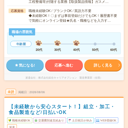
工程整備等)付随する業務【取扱製品情報】ガスメ…
職種未経験OK / ブランクOK / 英語力不要
応募資格
◆未経験OK！〇まずは事前登録だけでもOK！履歴書不要
で気軽にオンライン登録★氏名・職種などを入力す…
職場の雰囲気
年齢層
20代
30代
40代
50代
60代
気になる!
応募へ進む
詳しく見る
派遣会社
株式会社綜合キャリアオプション 製造事業部（全国）
未読
掲載日
2026/08/06
【未経験から安心スタート！】組立・加工・
食品製造など/日払いOK
職種未経験OK
交通費別途支給あり
土日祝日が休み
WEB登録OK
派遣