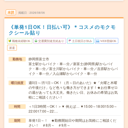
未読
掲載日
2026/08/06
《単発1日OK！日払い可》＊コスメのモクモ
クシール貼り
職種未経験OK
交通費別途支給あり
土日祝日が休み
WEB登録OK
派遣
静岡県富士市
勤務地
富士駅からバイク・車---分／新富士(静岡県)駅からバイ
ク・車---分／富士川駅からバイク・車---分／吉原駅からバ
イク・車---分／入山瀬駅からバイク・車---分
週0日～/月1日～OK！（月～日のあいだ）★「火曜と木曜
曜日頻度
の午後だけ」など色々な働き方ができます！★お仕事ゼロ
の週があっても大丈夫。働きたい日、お休みの希望はお気
軽にご相談ください！
＜1日3時間～OK！＞▼ 例えば… ▼15:00～18:0015:00～
時間
22:0017:00～22:…
単発1日～！ ★勤務開始日や期間はお気軽にご相談くだ
期間
さい！ ＃8月～ ＃9月～