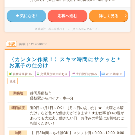
気になる!
応募へ進む
詳しく見る
派遣会社
株式会社バイトレ（キャムコムグループ）
未読
掲載日
2026/08/06
〈カンタン作業！〉スキマ時間にサクッと＊
お菓子の仕分け
職種未経験OK
交通費別途支給あり
土日祝日が休み
WEB登録OK
派遣
静岡県藤枝市
勤務地
藤枝駅からバイク・車---分
週0日～/月1日～OK！（月～日のあいだ）★「火曜と木曜
曜日頻度
だけ」など色々な働き方ができます！★お仕事ゼロの週が
あっても大丈夫。働きたい日、お休みの希望はお気軽にご
相談ください！
【1日3時間～も相談OK!】＜シフト例＞9:00～12:0010:00
時間