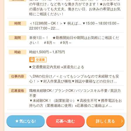
の午後だけ」など色々な働き方ができます！★お仕事ゼロ
の週があっても大丈夫。働きたい日、お休みの希望はお気
軽にご相談ください！
＜1日3時間～OK！＞▼ 例えば… ▼15:00～18:0015:00～
時間
22:0017:00～22:…
単発1日～！ ★勤務開始日や期間はお気軽にご相談くだ
期間
さい！ ＃8月～ ＃9月～
時給1,500円～1,875円
時給
交通費
■ 交通費規定内支給 ※派遣先による
＼DMの仕分け／＜とってもシンプルなので未経験でも安
仕事内容
心！＞▼封入作業及び梱包▼雑誌や書籍などの仕分け…
職種未経験OK / ブランクOK / パソコンスキル不要 / 英語力
応募資格
不要
▼未経験OK！（副業歓迎☆）▼高校生不可▼携帯電話をお
持ちの方（業務連絡に使用）※応募後のご連絡はメ…
気になる!
応募へ進む
詳しく見る