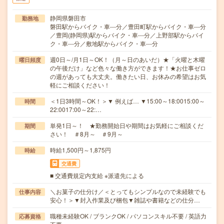
静岡県磐田市
勤務地
磐田駅からバイク・車---分／豊田町駅からバイク・車---分
／豊岡(静岡県)駅からバイク・車---分／上野部駅からバイ
ク・車---分／敷地駅からバイク・車---分
週0日～/月1日～OK！（月～日のあいだ）★「火曜と木曜
曜日頻度
の午後だけ」など色々な働き方ができます！★お仕事ゼロ
の週があっても大丈夫。働きたい日、お休みの希望はお気
軽にご相談ください！
＜1日3時間～OK！＞▼ 例えば… ▼15:00～18:0015:00～
時間
22:0017:00～22:…
単発1日～！ ★勤務開始日や期間はお気軽にご相談くだ
期間
さい！ ＃8月～ ＃9月～
時給1,500円～1,875円
時給
交通費
■ 交通費規定内支給 ※派遣先による
＼お菓子の仕分け／＜とってもシンプルなので未経験でも
仕事内容
安心！＞▼封入作業及び梱包▼雑誌や書籍などの仕分…
職種未経験OK / ブランクOK / パソコンスキル不要 / 英語力
応募資格