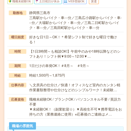
職種未経験OK
土日祝日が休み
WEB登録OK
派遣
静岡県三島市
勤務地
三島駅からバイク・車---分／三島広小路駅からバイク・車-
--分／大場駅からバイク・車---分／三島二日町駅からバイ
ク・車---分／三島田町駅からバイク・車---分
好きな日1日～OK！＊希望シフト制で好きな曜日で働け
曜日頻度
る！
【1日3時間～も相談OK!】午前中のみや18時以降などのシ
時間
フトあり！シフト例▼9:00～12:00▼…
1日だけの単発OK！＃8月～ ＃9月～
期間
時給1,500円～1,875円
時給
＼文房具の仕分け／快適！オフィスなど室内のカンタン軽
仕事内容
作業書類整理や仕分けなどのシンプルワーク！未経験…
職種未経験OK / ブランクOK / パソコンスキル不要 / 英語力
応募資格
不要
▼未経験OK！（副業歓迎☆）▼高校生不可▼携帯電話をお
持ちの方（業務連絡に使用）※応募後のご連絡はメ…
職場の雰囲気