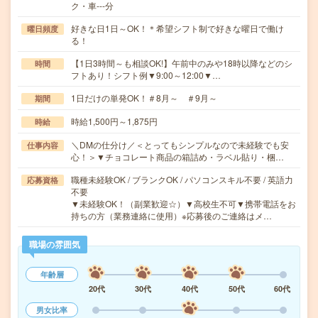
ク・車---分
好きな日1日～OK！＊希望シフト制で好きな曜日で働け
曜日頻度
る！
【1日3時間～も相談OK!】午前中のみや18時以降などのシ
時間
フトあり！シフト例▼9:00～12:00▼…
1日だけの単発OK！＃8月～ ＃9月～
期間
時給1,500円～1,875円
時給
＼DMの仕分け／＜とってもシンプルなので未経験でも安
仕事内容
心！＞▼チョコレート商品の箱詰め・ラベル貼り・梱…
職種未経験OK / ブランクOK / パソコンスキル不要 / 英語力
応募資格
不要
▼未経験OK！（副業歓迎☆）▼高校生不可▼携帯電話をお
持ちの方（業務連絡に使用）※応募後のご連絡はメ…
職場の雰囲気
年齢層
20代
30代
40代
50代
60代
男女比率