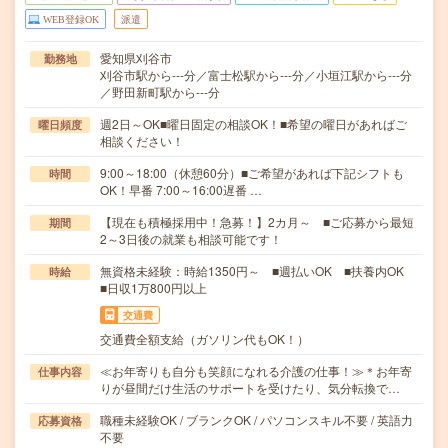
WEB登録OK
派遣
愛知県刈谷市
勤務地
刈谷市駅から---分／富士松駅から---分／小垣江駅から---分
／野田新町駅から---分
週2日～OK■曜日固定の相談OK！■希望の曜日があればご
曜日頻度
相談ください！
9:00～18:00（休憩60分）■ご希望があれば下記シフトも
時間
OK！早番 7:00～16:00遅番 …
【現在も積極採用中！急募！】2カ月～ ■ご応募から最短
期間
2～3日後の就業も相談可能です！
無資格未経験：時給1350円～ ■週払いOK ■扶養内OK
時給
■日収1万800円以上
交通費
交通費全額支給（ガソリン代もOK！）
≪お年寄りも自分も笑顔になれる介護の仕事！≫＊お年寄
仕事内容
りが昼間だけ生活のサポートを受けたり、気分転換で…
職種未経験OK / ブランクOK / パソコンスキル不要 / 英語力
応募資格
不要