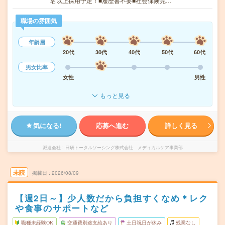
名以上採用予定！■履歴書不要■社会保険完…
職場の雰囲気
年齢層
20代
30代
40代
50代
60代
男女比率
女性
男性
もっと見る
気になる!
応募へ進む
詳しく見る
派遣会社
日研トータルソーシング株式会社 メディカルケア事業部
未読
掲載日
2026/08/09
【週2日～】少人数だから負担すくなめ＊レク
や食事のサポートなど
職種未経験OK
交通費別途支給あり
土日祝日が休み
残業なし