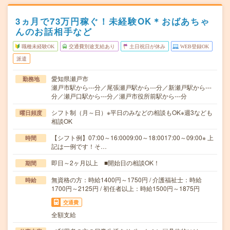
3ヵ月で73万円稼ぐ！未経験OK＊おばあちゃ
んのお話相手など
職種未経験OK
交通費別途支給あり
土日祝日が休み
WEB登録OK
派遣
愛知県瀬戸市
勤務地
瀬戸市駅から---分／尾張瀬戸駅から---分／新瀬戸駅から---
分／瀬戸口駅から---分／瀬戸市役所前駅から---分
シフト制（月～日）※平日のみなどの相談もOK※週3なども
曜日頻度
相談OK
【シフト例】07:00～16:0009:00～18:0017:00～09:00※ 上
時間
記は一例です！そ…
即日～2ヶ月以上 ■開始日の相談OK！
期間
無資格の方：時給1400円～1750円 / 介護福祉士：時給
時給
1700円～2125円 / 初任者以上：時給1500円～1875円
交通費
全額支給