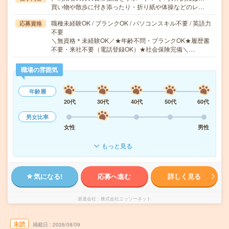
買い物や散歩に付き添ったり・折り紙や体操などのレ…
職種未経験OK / ブランクOK / パソコンスキル不要 / 英語力
応募資格
不要
＼無資格＊未経験OK／★年齢不問・ブランクOK★履歴書
不要・来社不要（電話登録OK）★社会保険完備＼…
職場の雰囲気
年齢層
20代
30代
40代
50代
60代
男女比率
女性
男性
もっと見る
気になる!
応募へ進む
詳しく見る
派遣会社
株式会社ニッソーネット
未読
掲載日
2026/08/09