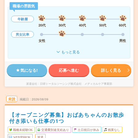
職場の雰囲気
年齢層
20代
30代
40代
50代
60代
男女比率
女性
男性
もっと見る
気になる!
応募へ進む
詳しく見る
派遣会社
日研トータルソーシング株式会社 メディカルケア事業部
未読
掲載日
2026/08/09
【オープニング募集】おばあちゃんのお散歩
付き添いも仕事の1つ
職種未経験OK
交通費別途支給あり
土日祝日が休み
残業なし
WEB登録OK
派遣