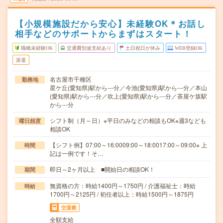
【小規模施設だから安心】未経験OK＊お話し
相手などのサポートからまずはスタート！
職種未経験OK
交通費別途支給あり
土日祝日が休み
WEB登録OK
派遣
名古屋市千種区
勤務地
星ケ丘(愛知県)駅から---分／今池(愛知県)駅から---分／本山
(愛知県)駅から---分／吹上(愛知県)駅から---分／茶屋ケ坂駅
から---分
シフト制（月～日）※平日のみなどの相談もOK※週3なども
曜日頻度
相談OK
【シフト例】07:00～16:0009:00～18:0017:00～09:00※ 上
時間
記は一例です！そ…
即日～2ヶ月以上 ■開始日の相談OK！
期間
無資格の方：時給1400円～1750円 / 介護福祉士：時給
時給
1700円～2125円 / 初任者以上：時給1500円～1875円
交通費
全額支給