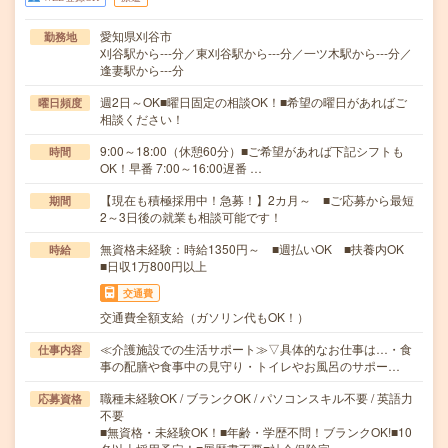
愛知県刈谷市
勤務地
刈谷駅から---分／東刈谷駅から---分／一ツ木駅から---分／
逢妻駅から---分
週2日～OK■曜日固定の相談OK！■希望の曜日があればご
曜日頻度
相談ください！
9:00～18:00（休憩60分）■ご希望があれば下記シフトも
時間
OK！早番 7:00～16:00遅番 …
【現在も積極採用中！急募！】2カ月～ ■ご応募から最短
期間
2～3日後の就業も相談可能です！
無資格未経験：時給1350円～ ■週払いOK ■扶養内OK
時給
■日収1万800円以上
交通費
交通費全額支給（ガソリン代もOK！）
≪介護施設での生活サポート≫▽具体的なお仕事は…・食
仕事内容
事の配膳や食事中の見守り・トイレやお風呂のサポー…
職種未経験OK / ブランクOK / パソコンスキル不要 / 英語力
応募資格
不要
■無資格・未経験OK！■年齢・学歴不問！ブランクOK!■10