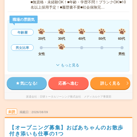
■無資格・未経験OK！■年齢・学歴不問！ブランクOK!■10
名以上採用予定！■履歴書不要■社会保険完…
職場の雰囲気
年齢層
20代
30代
40代
50代
60代
男女比率
女性
男性
もっと見る
気になる!
応募へ進む
詳しく見る
派遣会社
日研トータルソーシング株式会社 メディカルケア事業部
未読
掲載日
2026/08/09
【オープニング募集】おばあちゃんのお散歩
付き添いも仕事の1つ