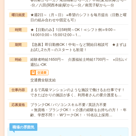
-分／八田(関西本線)駅から---分／南荒子駅から---分
★週2日～（月～日） ※希望のシフトを毎月提出（日数と曜
曜日頻度
日の組み合わせや固定も可）
★【日勤のみ】1日5時間～OK！≪シフト例≫9:00～
時間
14:0010:00～15:0012:00～1…
【急募】即日勤務OK！中旬～など開始日相談可 ★まずは
期間
お試し2カ月～のスタートも歓迎！
経験者時給1650円～ 介護福祉士時給1700円～ ※日払い/
時給
週払いOK
交通費
交通費全額支給
まるで高級マンションのような施設で働けるお仕事です！
仕事内容
できたばかりの施設が多く、利用者さんの要介護度も…
ブランクOK / パソコンスキル不要 / 英語力不要
応募資格
＜無資格・ブランクOK！＞介護の経験をお持ちの方！・年
齢、学歴不問！・WワークOK！・10名以上採用…
職場の雰囲気