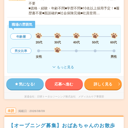
不要
■資格・経験・年齢不問■学歴不問■10名以上採用予定！■履
歴書不要■面談確約■社会保険完備■社員登用…
職場の雰囲気
年齢層
20代
30代
40代
50代
60代
男女比率
女性
男性
もっと見る
気になる!
応募へ進む
詳しく見る
派遣会社
日研トータルソーシング株式会社 メディカルケア事業部
未読
掲載日
2026/08/09
【オープニング募集】おばあちゃんのお散歩