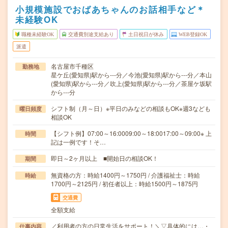
小規模施設でおばあちゃんのお話相手など＊
未経験OK
職種未経験OK
交通費別途支給あり
土日祝日が休み
WEB登録OK
派遣
名古屋市千種区
勤務地
星ケ丘(愛知県)駅から---分／今池(愛知県)駅から---分／本山
(愛知県)駅から---分／吹上(愛知県)駅から---分／茶屋ケ坂駅
から---分
シフト制（月～日）※平日のみなどの相談もOK※週3なども
曜日頻度
相談OK
【シフト例】07:00～16:0009:00～18:0017:00～09:00※ 上
時間
記は一例です！そ…
即日～2ヶ月以上 ■開始日の相談OK！
期間
無資格の方：時給1400円～1750円 / 介護福祉士：時給
時給
1700円～2125円 / 初任者以上：時給1500円～1875円
交通費
全額支給
／利用者の方の日常生活をサポート！＼▽具体的には…・
仕事内容