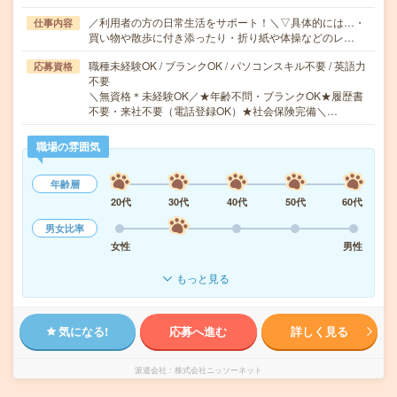
／利用者の方の日常生活をサポート！＼▽具体的には…・
仕事内容
買い物や散歩に付き添ったり・折り紙や体操などのレ…
職種未経験OK / ブランクOK / パソコンスキル不要 / 英語力
応募資格
不要
＼無資格＊未経験OK／★年齢不問・ブランクOK★履歴書
不要・来社不要（電話登録OK）★社会保険完備＼…
職場の雰囲気
年齢層
20代
30代
40代
50代
60代
男女比率
女性
男性
もっと見る
気になる!
応募へ進む
詳しく見る
派遣会社
株式会社ニッソーネット