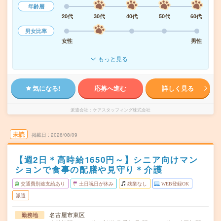
年齢層
20代
30代
40代
50代
60代
男女比率
女性
男性
もっと見る
気になる!
応募へ進む
詳しく見る
派遣会社
ケアスタッフィング株式会社
未読
掲載日
2026/08/09
【週2日＊高時給1650円～】シニア向けマン
ションで食事の配膳や見守り＊介護
交通費別途支給あり
土日祝日が休み
残業なし
WEB登録OK
派遣
名古屋市東区
勤務地