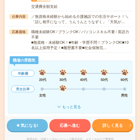
交通費全額支給
／無資格未経験から始める介護施設での生活サポート！＼
仕事内容
「話し相手になって、うんうんとうなずく」「天気が…
職種未経験OK / ブランクOK / パソコンスキル不要 / 英語力
応募資格
不要
■無資格・未経験OK！■年齢・学歴不問！ブランクOK!■10
名以上採用予定！■履歴書不要■社会保険完…
職場の雰囲気
年齢層
20代
30代
40代
50代
60代
男女比率
女性
男性
もっと見る
気になる!
応募へ進む
詳しく見る
派遣会社
日研トータルソーシング株式会社 メディカルケア事業部