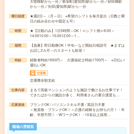
大曽根駅から---分／新栄町(愛知県)駅から---分／砂田橋駅
から---分／矢田(愛知県)駅から---分
★週2日～（月～日） ※希望のシフトを毎月提出（日数と曜
曜日頻度
日の組み合わせや固定も可）
★【日勤のみ】1日5時間～OK！≪シフト例≫9:00～
時間
14:0010:00～15:0012:00～1…
【急募】即日勤務OK！中旬～など開始日相談可 ★まずは
期間
お試し2カ月～のスタートも歓迎！
経験者時給1650円～ 介護福祉士時給1700円～ ※日払い/
時給
週払いOK
交通費
交通費全額支給
まるで高級マンションのような施設で働けるお仕事です！
仕事内容
できたばかりの施設が多く、利用者さんの要介護度も…
ブランクOK / パソコンスキル不要 / 英語力不要
応募資格
＜無資格・ブランクOK！＞介護の経験をお持ちの方！・年
齢、学歴不問！・WワークOK！・10名以上採用…
職場の雰囲気