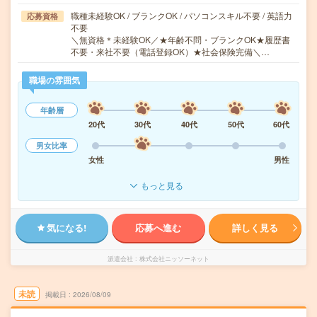
職種未経験OK / ブランクOK / パソコンスキル不要 / 英語力
応募資格
不要
＼無資格＊未経験OK／★年齢不問・ブランクOK★履歴書
不要・来社不要（電話登録OK）★社会保険完備＼…
職場の雰囲気
年齢層
20代
30代
40代
50代
60代
男女比率
女性
男性
もっと見る
気になる!
応募へ進む
詳しく見る
派遣会社
株式会社ニッソーネット
未読
掲載日
2026/08/09