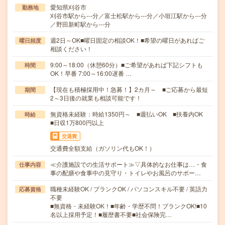
愛知県刈谷市
勤務地
刈谷市駅から---分／富士松駅から---分／小垣江駅から---分
／野田新町駅から---分
週2日～OK■曜日固定の相談OK！■希望の曜日があればご
曜日頻度
相談ください！
9:00～18:00（休憩60分）■ご希望があれば下記シフトも
時間
OK！早番 7:00～16:00遅番 …
【現在も積極採用中！急募！】2カ月～ ■ご応募から最短
期間
2～3日後の就業も相談可能です！
無資格未経験：時給1350円～ ■週払いOK ■扶養内OK
時給
■日収1万800円以上
交通費
交通費全額支給（ガソリン代もOK！）
≪介護施設での生活サポート≫▽具体的なお仕事は…・食
仕事内容
事の配膳や食事中の見守り・トイレやお風呂のサポー…
職種未経験OK / ブランクOK / パソコンスキル不要 / 英語力
応募資格
不要
■無資格・未経験OK！■年齢・学歴不問！ブランクOK!■10
名以上採用予定！■履歴書不要■社会保険完…