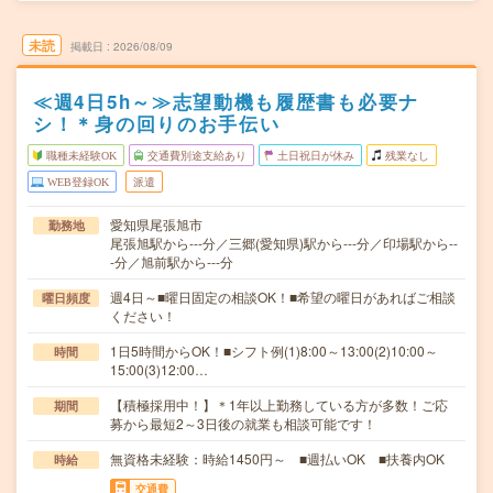
未読
掲載日
2026/08/09
≪週4日5h～≫志望動機も履歴書も必要ナ
シ！＊身の回りのお手伝い
職種未経験OK
交通費別途支給あり
土日祝日が休み
残業なし
WEB登録OK
派遣
愛知県尾張旭市
勤務地
尾張旭駅から---分／三郷(愛知県)駅から---分／印場駅から--
-分／旭前駅から---分
週4日～■曜日固定の相談OK！■希望の曜日があればご相談
曜日頻度
ください！
1日5時間からOK！■シフト例(1)8:00～13:00(2)10:00～
時間
15:00(3)12:00…
【積極採用中！】＊1年以上勤務している方が多数！ご応
期間
募から最短2～3日後の就業も相談可能です！
無資格未経験：時給1450円～ ■週払いOK ■扶養内OK
時給
交通費