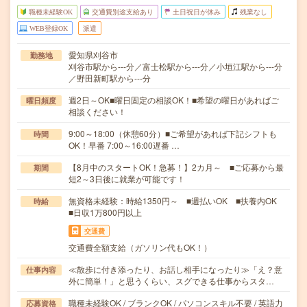
職種未経験OK
交通費別途支給あり
土日祝日が休み
残業なし
WEB登録OK
派遣
愛知県刈谷市
勤務地
刈谷市駅から---分／富士松駅から---分／小垣江駅から---分
／野田新町駅から---分
週2日～OK■曜日固定の相談OK！■希望の曜日があればご
曜日頻度
相談ください！
9:00～18:00（休憩60分）■ご希望があれば下記シフトも
時間
OK！早番 7:00～16:00遅番 …
【8月中のスタートOK！急募！】2カ月～ ■ご応募から最
期間
短2～3日後に就業が可能です！
無資格未経験：時給1350円～ ■週払いOK ■扶養内OK
時給
■日収1万800円以上
交通費
交通費全額支給（ガソリン代もOK！）
≪散歩に付き添ったり、お話し相手になったり≫「え？意
仕事内容
外に簡単！」と思うくらい、スグできる仕事からスタ…
職種未経験OK / ブランクOK / パソコンスキル不要 / 英語力
応募資格