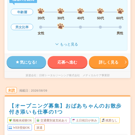
年齢層
20代
30代
40代
50代
60代
男女比率
女性
男性
もっと見る
気になる!
応募へ進む
詳しく見る
派遣会社
日研トータルソーシング株式会社 メディカルケア事業部
未読
掲載日
2026/08/09
【オープニング募集】おばあちゃんのお散歩
付き添いも仕事の1つ
職種未経験OK
交通費別途支給あり
土日祝日が休み
残業なし
WEB登録OK
派遣