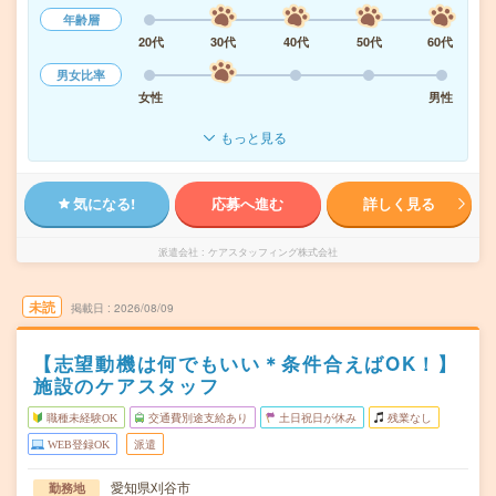
年齢層
20代
30代
40代
50代
60代
男女比率
女性
男性
もっと見る
気になる!
応募へ進む
詳しく見る
派遣会社
ケアスタッフィング株式会社
未読
掲載日
2026/08/09
【志望動機は何でもいい＊条件合えばOK！】
施設のケアスタッフ
職種未経験OK
交通費別途支給あり
土日祝日が休み
残業なし
WEB登録OK
派遣
愛知県刈谷市
勤務地