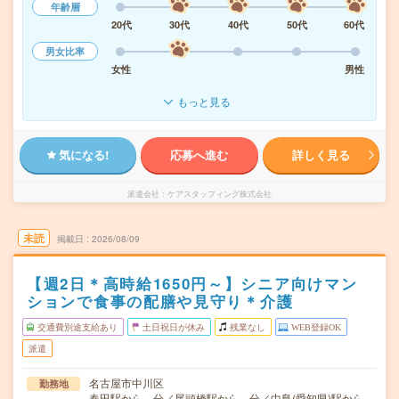
年齢層
20代
30代
40代
50代
60代
男女比率
女性
男性
もっと見る
気になる!
応募へ進む
詳しく見る
派遣会社
ケアスタッフィング株式会社
未読
掲載日
2026/08/09
【週2日＊高時給1650円～】シニア向けマン
ションで食事の配膳や見守り＊介護
交通費別途支給あり
土日祝日が休み
残業なし
WEB登録OK
派遣
名古屋市中川区
勤務地
春田駅から---分／尾頭橋駅から---分／中島(愛知県)駅から--