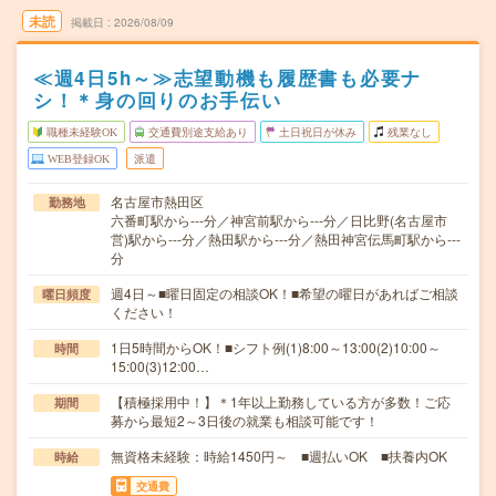
未読
掲載日
2026/08/09
≪週4日5h～≫志望動機も履歴書も必要ナ
シ！＊身の回りのお手伝い
職種未経験OK
交通費別途支給あり
土日祝日が休み
残業なし
WEB登録OK
派遣
名古屋市熱田区
勤務地
六番町駅から---分／神宮前駅から---分／日比野(名古屋市
営)駅から---分／熱田駅から---分／熱田神宮伝馬町駅から---
分
週4日～■曜日固定の相談OK！■希望の曜日があればご相談
曜日頻度
ください！
1日5時間からOK！■シフト例(1)8:00～13:00(2)10:00～
時間
15:00(3)12:00…
【積極採用中！】＊1年以上勤務している方が多数！ご応
期間
募から最短2～3日後の就業も相談可能です！
無資格未経験：時給1450円～ ■週払いOK ■扶養内OK
時給
交通費