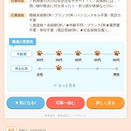
／利用者の方の日常生活をサポート！＼▽具体的には…・
仕事内容
買い物や散歩に付き添ったり・折り紙や体操などのレ…
職種未経験OK / ブランクOK / パソコンスキル不要 / 英語力
応募資格
不要
＼無資格＊未経験OK／★年齢不問・ブランクOK★履歴書
不要・来社不要（電話登録OK）★社会保険完備＼…
職場の雰囲気
年齢層
20代
30代
40代
50代
60代
男女比率
女性
男性
もっと見る
気になる!
応募へ進む
詳しく見る
派遣会社
株式会社ニッソーネット
未読
掲載日
2026/08/09