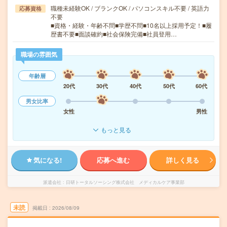
職種未経験OK / ブランクOK / パソコンスキル不要 / 英語力
応募資格
不要
■資格・経験・年齢不問■学歴不問■10名以上採用予定！■履
歴書不要■面談確約■社会保険完備■社員登用…
職場の雰囲気
年齢層
20代
30代
40代
50代
60代
男女比率
女性
男性
もっと見る
気になる!
応募へ進む
詳しく見る
派遣会社
日研トータルソーシング株式会社 メディカルケア事業部
未読
掲載日
2026/08/09