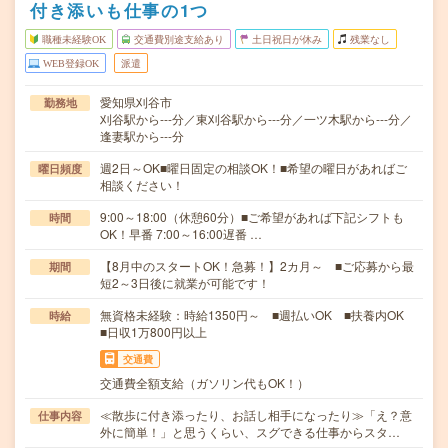
付き添いも仕事の1つ
職種未経験OK
交通費別途支給あり
土日祝日が休み
残業なし
WEB登録OK
派遣
愛知県刈谷市
勤務地
刈谷駅から---分／東刈谷駅から---分／一ツ木駅から---分／
逢妻駅から---分
週2日～OK■曜日固定の相談OK！■希望の曜日があればご
曜日頻度
相談ください！
9:00～18:00（休憩60分）■ご希望があれば下記シフトも
時間
OK！早番 7:00～16:00遅番 …
【8月中のスタートOK！急募！】2カ月～ ■ご応募から最
期間
短2～3日後に就業が可能です！
無資格未経験：時給1350円～ ■週払いOK ■扶養内OK
時給
■日収1万800円以上
交通費
交通費全額支給（ガソリン代もOK！）
≪散歩に付き添ったり、お話し相手になったり≫「え？意
仕事内容
外に簡単！」と思うくらい、スグできる仕事からスタ…