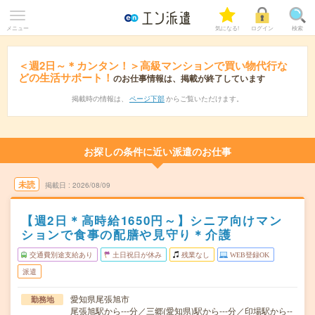
メニュー
気になる!
ログイン
検索
＜週2日～＊カンタン！＞高級マンションで買い物代行な
どの生活サポート！
のお仕事情報は、掲載が終了しています
掲載時の情報は、
ページ下部
からご覧いただけます。
お探しの条件に近い派遣のお仕事
未読
掲載日
2026/08/09
【週2日＊高時給1650円～】シニア向けマン
ションで食事の配膳や見守り＊介護
交通費別途支給あり
土日祝日が休み
残業なし
WEB登録OK
派遣
愛知県尾張旭市
勤務地
尾張旭駅から---分／三郷(愛知県)駅から---分／印場駅から--