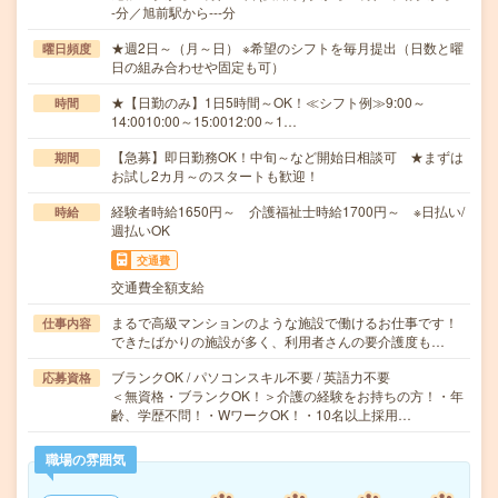
-分／旭前駅から---分
★週2日～（月～日） ※希望のシフトを毎月提出（日数と曜
曜日頻度
日の組み合わせや固定も可）
★【日勤のみ】1日5時間～OK！≪シフト例≫9:00～
時間
14:0010:00～15:0012:00～1…
【急募】即日勤務OK！中旬～など開始日相談可 ★まずは
期間
お試し2カ月～のスタートも歓迎！
経験者時給1650円～ 介護福祉士時給1700円～ ※日払い/
時給
週払いOK
交通費
交通費全額支給
まるで高級マンションのような施設で働けるお仕事です！
仕事内容
できたばかりの施設が多く、利用者さんの要介護度も…
ブランクOK / パソコンスキル不要 / 英語力不要
応募資格
＜無資格・ブランクOK！＞介護の経験をお持ちの方！・年
齢、学歴不問！・WワークOK！・10名以上採用…
職場の雰囲気