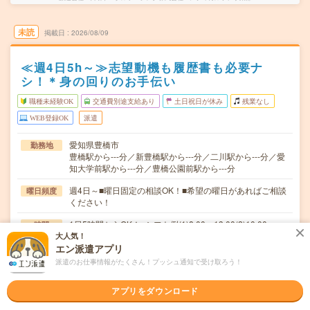
未読
掲載日
2026/08/09
≪週4日5h～≫志望動機も履歴書も必要ナ
シ！＊身の回りのお手伝い
職種未経験OK
交通費別途支給あり
土日祝日が休み
残業なし
WEB登録OK
派遣
愛知県豊橋市
勤務地
豊橋駅から---分／新豊橋駅から---分／二川駅から---分／愛
知大学前駅から---分／豊橋公園前駅から---分
週4日～■曜日固定の相談OK！■希望の曜日があればご相談
曜日頻度
ください！
1日5時間からOK！■シフト例(1)8:00～13:00(2)10:00～
時間
15:00(3)12:00…
大人気！
エン派遣アプリ
【積極採用中！】＊1年以上勤務している方が多数！ご応
期間
派遣のお仕事情報がたくさん！プッシュ通知で受け取ろう！
募から最短2～3日後の就業も相談可能です！
アプリをダウンロード
無資格未経験：時給1350円～ ■週払いOK ■扶養内OK
時給