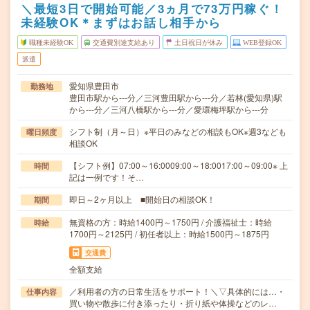
＼最短3日で開始可能／3ヵ月で73万円稼ぐ！
未経験OK＊まずはお話し相手から
職種未経験OK
交通費別途支給あり
土日祝日が休み
WEB登録OK
派遣
愛知県豊田市
勤務地
豊田市駅から---分／三河豊田駅から---分／若林(愛知県)駅
から---分／三河八橋駅から---分／愛環梅坪駅から---分
シフト制（月～日）※平日のみなどの相談もOK※週3なども
曜日頻度
相談OK
【シフト例】07:00～16:0009:00～18:0017:00～09:00※ 上
時間
記は一例です！そ…
即日～2ヶ月以上 ■開始日の相談OK！
期間
無資格の方：時給1400円～1750円 / 介護福祉士：時給
時給
1700円～2125円 / 初任者以上：時給1500円～1875円
交通費
全額支給
／利用者の方の日常生活をサポート！＼▽具体的には…・
仕事内容
買い物や散歩に付き添ったり・折り紙や体操などのレ…