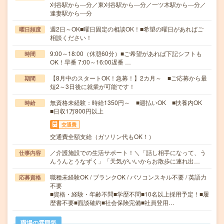
刈谷駅から---分／東刈谷駅から---分／一ツ木駅から---分／
逢妻駅から---分
週2日～OK■曜日固定の相談OK！■希望の曜日があればご
曜日頻度
相談ください！
9:00～18:00（休憩60分）■ご希望があれば下記シフトも
時間
OK！早番 7:00～16:00遅番 …
【8月中のスタートOK！急募！】2カ月～ ■ご応募から最
期間
短2～3日後に就業が可能です！
無資格未経験：時給1350円～ ■週払いOK ■扶養内OK
時給
■日収1万800円以上
交通費
交通費全額支給（ガソリン代もOK！）
／介護施設での生活サポート！＼「話し相手になって、う
仕事内容
んうんとうなずく」「天気がいいからお散歩に連れ出…
職種未経験OK / ブランクOK / パソコンスキル不要 / 英語力
応募資格
不要
■資格・経験・年齢不問■学歴不問■10名以上採用予定！■履
歴書不要■面談確約■社会保険完備■社員登用…
職場の雰囲気