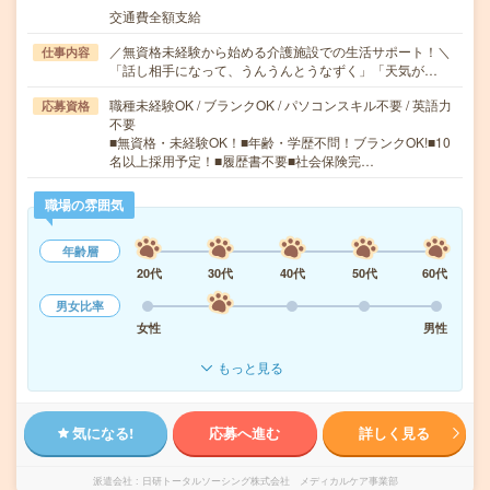
交通費全額支給
／無資格未経験から始める介護施設での生活サポート！＼
仕事内容
「話し相手になって、うんうんとうなずく」「天気が…
職種未経験OK / ブランクOK / パソコンスキル不要 / 英語力
応募資格
不要
■無資格・未経験OK！■年齢・学歴不問！ブランクOK!■10
名以上採用予定！■履歴書不要■社会保険完…
職場の雰囲気
年齢層
20代
30代
40代
50代
60代
男女比率
女性
男性
もっと見る
気になる!
応募へ進む
詳しく見る
派遣会社
日研トータルソーシング株式会社 メディカルケア事業部