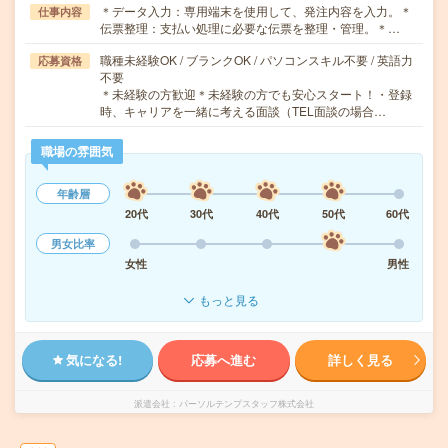
＊データ入力：専用端末を使用して、発注内容を入力。＊
仕事内容
伝票整理：支払い処理に必要な伝票を整理・管理。＊…
職種未経験OK / ブランクOK / パソコンスキル不要 / 英語力
応募資格
不要
＊未経験の方歓迎＊未経験の方でも安心スタート！・登録
時、キャリアを一緒に考える面談（TEL面談の場合…
職場の雰囲気
年齢層
20代
30代
40代
50代
60代
男女比率
女性
男性
もっと見る
気になる!
応募へ進む
詳しく見る
派遣会社
パーソルテンプスタッフ株式会社