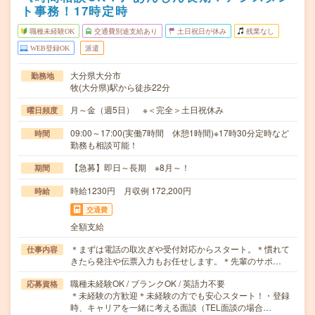
ト事務！17時定時
職種未経験OK
交通費別途支給あり
土日祝日が休み
残業なし
WEB登録OK
派遣
大分県大分市
勤務地
牧(大分県)駅から徒歩22分
月～金（週5日） ※＜完全＞土日祝休み
曜日頻度
09:00～17:00(実働7時間 休憩1時間)※17時30分定時など
時間
勤務も相談可能！
【急募】即日～長期 ※8月～！
期間
時給1230円 月収例 172,200円
時給
交通費
全額支給
＊まずは電話の取次ぎや受付対応からスタート。＊慣れて
仕事内容
きたら発注や伝票入力もお任せします。＊先輩のサポ…
職種未経験OK / ブランクOK / 英語力不要
応募資格
＊未経験の方歓迎＊未経験の方でも安心スタート！・登録
時、キャリアを一緒に考える面談（TEL面談の場合…