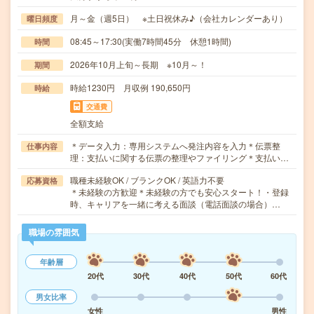
月～金（週5日） ※土日祝休み♪（会社カレンダーあり）
曜日頻度
08:45～17:30(実働7時間45分 休憩1時間)
時間
2026年10月上旬～長期 ※10月～！
期間
時給1230円 月収例 190,650円
時給
交通費
全額支給
＊データ入力：専用システムへ発注内容を入力＊伝票整
仕事内容
理：支払いに関する伝票の整理やファイリング＊支払い…
職種未経験OK / ブランクOK / 英語力不要
応募資格
＊未経験の方歓迎＊未経験の方でも安心スタート！・登録
時、キャリアを一緒に考える面談（電話面談の場合）…
職場の雰囲気
年齢層
20代
30代
40代
50代
60代
男女比率
女性
男性