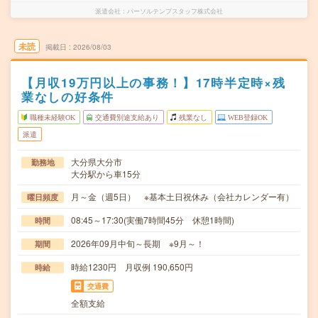
派遣会社
パーソルテンプスタッフ株式会社
未読
掲載日
2026/08/03
【月収19万円以上の事務！】17時半定時×残
業なしの好条件
職種未経験OK
交通費別途支給あり
残業なし
WEB登録OK
派遣
大分県大分市
勤務地
大分駅から車15分
月～金（週5日） ※基本土日祝休み（会社カレンダー有）
曜日頻度
08:45～17:30(実働7時間45分 休憩1時間)
時間
2026年09月中旬～長期 ※9月～！
期間
時給1230円 月収例 190,650円
時給
交通費
全額支給