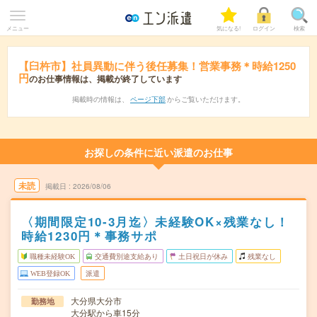
メニュー
気になる!
ログイン
検索
【臼杵市】社員異動に伴う後任募集！営業事務＊時給1250
円
のお仕事情報は、掲載が終了しています
掲載時の情報は、
ページ下部
からご覧いただけます。
お探しの条件に近い派遣のお仕事
未読
掲載日
2026/08/06
〈期間限定10-3月迄〉未経験OK×残業なし！
時給1230円＊事務サポ
職種未経験OK
交通費別途支給あり
土日祝日が休み
残業なし
WEB登録OK
派遣
大分県大分市
勤務地
大分駅から車15分