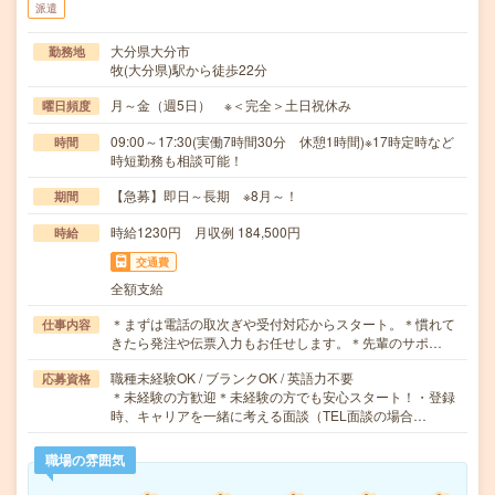
派遣
大分県大分市
勤務地
牧(大分県)駅から徒歩22分
月～金（週5日） ※＜完全＞土日祝休み
曜日頻度
09:00～17:30(実働7時間30分 休憩1時間)※17時定時など
時間
時短勤務も相談可能！
【急募】即日～長期 ※8月～！
期間
時給1230円 月収例 184,500円
時給
交通費
全額支給
＊まずは電話の取次ぎや受付対応からスタート。＊慣れて
仕事内容
きたら発注や伝票入力もお任せします。＊先輩のサポ…
職種未経験OK / ブランクOK / 英語力不要
応募資格
＊未経験の方歓迎＊未経験の方でも安心スタート！・登録
時、キャリアを一緒に考える面談（TEL面談の場合…
職場の雰囲気