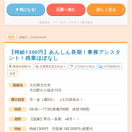
気になる!
応募へ進む
詳しく見る
派遣会社
パーソルテンプスタッフ株式会社
未読
掲載日
2026/08/06
【時給1300円】あんしん長期！事務アシスタ
ント！残業ほぼなし
職種未経験OK
交通費別途支給あり
土日祝日が休み
WEB登録OK
派遣
大分県大分市
勤務地
大分駅から徒歩10分
月～金（週5日） ※土日祝休み！
曜日頻度
09:30～17:30(実働7時間 休憩1時間)
時間
【急募】即日～長期 ※8月～！
期間
時給1300円 月収例 182,000円+残業代
時給