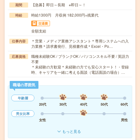
【急募】即日～長期 ※即日～！
期間
時給1300円 月収例 182,000円+残業代
時給
交通費
全額支給
＊営業・メディア業務アシスタント＊専用システムへの入
仕事内容
力業務＊請求書発行、見積書作成＊Excel・Po…
職種未経験OK / ブランクOK / パソコンスキル不要 / 英語力
応募資格
不要
＊未経験の方歓迎＊未経験の方でも安心スタート！・登録
時、キャリアを一緒に考える面談（電話面談の場合）…
職場の雰囲気
年齢層
20代
30代
40代
50代
60代
男女比率
女性
男性
もっと見る