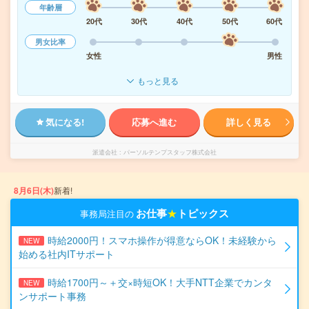
年齢層
20代
30代
40代
50代
60代
男女比率
女性
男性
もっと見る
気になる!
応募へ進む
詳しく見る
派遣会社
パーソルテンプスタッフ株式会社
8月6日(木)
新着!
お仕事
★
トピックス
事務局注目の
時給2000円！スマホ操作が得意ならOK！未経験から
NEW
始める社内ITサポート
時給1700円～＋交×時短OK！大手NTT企業でカンタ
NEW
ンサポート事務