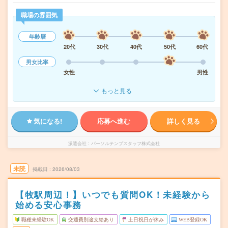
職場の雰囲気
年齢層
20代
30代
40代
50代
60代
男女比率
女性
男性
もっと見る
気になる!
応募へ進む
詳しく見る
派遣会社
パーソルテンプスタッフ株式会社
未読
掲載日
2026/08/03
【牧駅周辺！】いつでも質問OK！未経験から
始める安心事務
職種未経験OK
交通費別途支給あり
土日祝日が休み
WEB登録OK