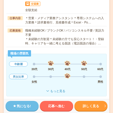
交通費
全額支給
＊営業・メディア業務アシスタント＊専用システムへの入
仕事内容
力業務＊請求書発行、見積書作成＊Excel・Po…
職種未経験OK / ブランクOK / パソコンスキル不要 / 英語力
応募資格
不要
＊未経験の方歓迎＊未経験の方でも安心スタート！・登録
時、キャリアを一緒に考える面談（電話面談の場合）…
職場の雰囲気
年齢層
20代
30代
40代
50代
60代
男女比率
女性
男性
もっと見る
気になる!
応募へ進む
詳しく見る