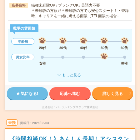
職種未経験OK / ブランクOK / 英語力不要
応募資格
＊未経験の方歓迎＊未経験の方でも安心スタート！・登録
時、キャリアを一緒に考える面談（TEL面談の場合…
職場の雰囲気
年齢層
20代
30代
40代
50代
60代
男女比率
女性
男性
もっと見る
気になる!
応募へ進む
詳しく見る
派遣会社
パーソルテンプスタッフ株式会社
未読
掲載日
2026/08/03
《時間相談OK！》あんしん長期！アシスタン