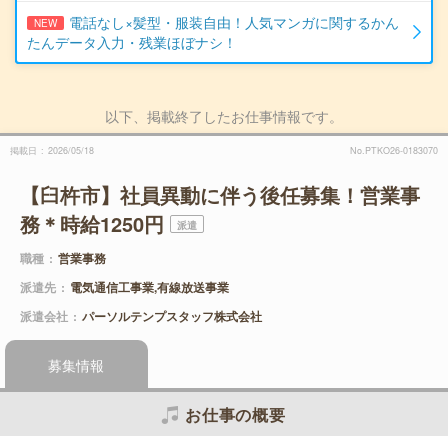
電話なし×髪型・服装自由！人気マンガに関するかん
NEW
たんデータ入力・残業ほぼナシ！
以下、掲載終了したお仕事情報です。
掲載日
2026/05/18
No.PTKO26-0183070
【臼杵市】社員異動に伴う後任募集！営業事
務＊時給1250円
派遣
職種
営業事務
派遣先
電気通信工事業,有線放送事業
派遣会社
パーソルテンプスタッフ株式会社
募集情報
お仕事の概要