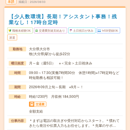
未読
掲載日
2026/08/03
【少人数環境】長期！アシスタント事務！残
業なし！17時台定時
職種未経験OK
交通費別途支給あり
土日祝日が休み
WEB登録OK
派遣
大分県大分市
勤務地
牧(大分県)駅から徒歩22分
月～金（週5日） ※＜完全＞土日祝休み
曜日頻度
09:00～17:30(実働7時間30分 休憩1時間)※17時定時など
時間
時短勤務も相談可能！
2026年09月上旬～長期 ※9月～！
期間
時給1230円 月収例 184,500円
時給
交通費
全額支給
＊まずは電話の取次ぎや受付対応からスタート。＊慣れて
仕事内容
きたら発注や伝票入力もお任せします。＊先輩のサポ…