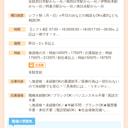
近鉄四日市駅から---分／南四日市駅から---分／伊勢松本駅
から---分／阿倉川駅から---分／南日永駅から---分
シフト制（月～日）※平日のみなどの相談もOK※週3なども
曜日頻度
相談OK
【シフト例】07:00～16:0009:00～18:0017:00～09:00※ 上
時間
記は一例です！そ…
即日～2ヶ月以上
期間
無資格の方：時給1400円～1750円 / 介護福祉士：時給
時給
1700円～2125円 / 初任者以上：時給1500円～1875円
交通費
全額支給
＼無資格・未経験OKの看護助手／医療行為は一切行わない
仕事内容
ので未経験でも安心！▽具体的には…・リネンやシ…
職種未経験OK / ブランクOK / パソコンスキル不要 / 英語力
応募資格
不要
＼無資格＊未経験OK／★年齢不問・ブランクOK★履歴書
不要・来社不要（電話登録OK）★社会保険完備＼…
職場の雰囲気