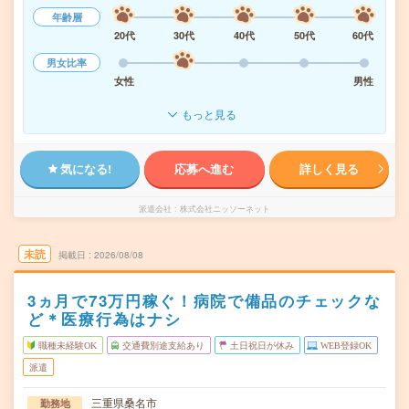
年齢層
20代
30代
40代
50代
60代
男女比率
女性
男性
もっと見る
気になる!
応募へ進む
詳しく見る
派遣会社
株式会社ニッソーネット
未読
掲載日
2026/08/08
3ヵ月で73万円稼ぐ！病院で備品のチェックな
ど＊医療行為はナシ
職種未経験OK
交通費別途支給あり
土日祝日が休み
WEB登録OK
派遣
三重県桑名市
勤務地