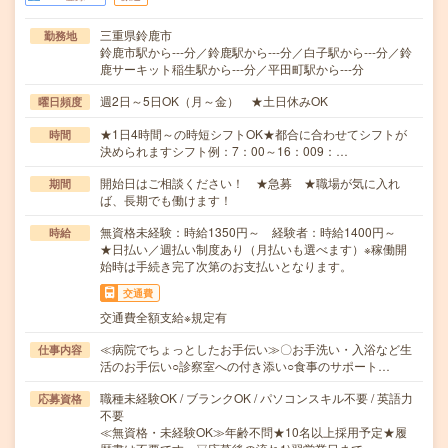
三重県鈴鹿市
勤務地
鈴鹿市駅から---分／鈴鹿駅から---分／白子駅から---分／鈴
鹿サーキット稲生駅から---分／平田町駅から---分
週2日～5日OK（月～金） ★土日休みOK
曜日頻度
★1日4時間～の時短シフトOK★都合に合わせてシフトが
時間
決められますシフト例：7：00～16：009：…
開始日はご相談ください！ ★急募 ★職場が気に入れ
期間
ば、長期でも働けます！
無資格未経験：時給1350円～ 経験者：時給1400円～
時給
★日払い／週払い制度あり（月払いも選べます）※稼働開
始時は手続き完了次第のお支払いとなります。
交通費
交通費全額支給※規定有
≪病院でちょっとしたお手伝い≫〇お手洗い・入浴など生
仕事内容
活のお手伝い○診察室への付き添い○食事のサポート…
職種未経験OK / ブランクOK / パソコンスキル不要 / 英語力
応募資格
不要
≪無資格・未経験OK≫年齢不問★10名以上採用予定★履