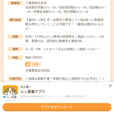
三重県四日市市
勤務地
近鉄四日市駅から---分／近鉄富田駅から---分／塩浜駅から-
--分／伊勢松本駅から---分／西日野駅から---分
【週3日～OK】月～金曜日で希望シフト制※徐々に勤務回
曜日頻度
数を増やしていくことも可能です！（最初は週3日からな
ど）
9:00～17:00など※ご希望の時間帯をご相談ください。※日
時間
勤、夜勤のみ、変則的な勤務等も相談OK…
2ヶ月～OK ※スタート日はお気軽にご相談ください！
期間
時給1250円～
時給
交通費
交通費規定内支給
／知識＆経験不要＊医療行為なし病院内でのお手伝い！＼
仕事内容
▽具体的なお仕事は…・カルテや処方薬の運搬・備品…
大人気！
職種未経験OK / ブランクOK / パソコンスキル不要 / 英語力
エン派遣アプリ
応募資格
不要
派遣のお仕事情報がたくさん！プッシュ通知で受け取ろう！
＼無資格・未経験OK／※年齢不問※50代・60代の方も活躍
中！※履歴書不要・来社不要で電話相談もOK…
アプリをダウンロード