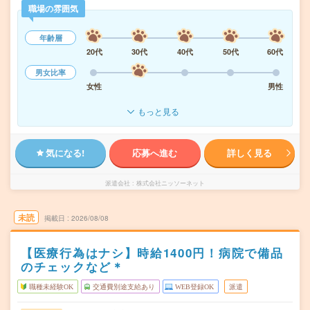
職場の雰囲気
年齢層
20代
30代
40代
50代
60代
男女比率
女性
男性
もっと見る
気になる!
応募へ進む
詳しく見る
派遣会社
株式会社ニッソーネット
未読
掲載日
2026/08/08
【医療行為はナシ】時給1400円！病院で備品
のチェックなど＊
職種未経験OK
交通費別途支給あり
WEB登録OK
派遣