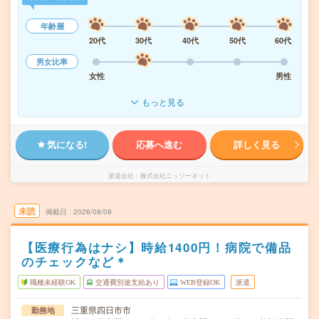
年齢層
20代
30代
40代
50代
60代
男女比率
女性
男性
もっと見る
気になる!
応募へ進む
詳しく見る
派遣会社
株式会社ニッソーネット
未読
掲載日
2026/08/08
【医療行為はナシ】時給1400円！病院で備品
のチェックなど＊
職種未経験OK
交通費別途支給あり
WEB登録OK
派遣
三重県四日市市
勤務地