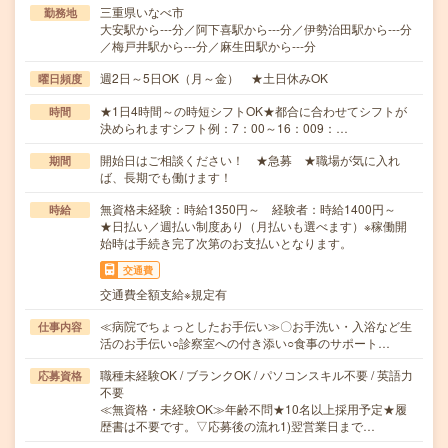
三重県いなべ市
勤務地
大安駅から---分／阿下喜駅から---分／伊勢治田駅から---分
／梅戸井駅から---分／麻生田駅から---分
週2日～5日OK（月～金） ★土日休みOK
曜日頻度
★1日4時間～の時短シフトOK★都合に合わせてシフトが
時間
決められますシフト例：7：00～16：009：…
開始日はご相談ください！ ★急募 ★職場が気に入れ
期間
ば、長期でも働けます！
無資格未経験：時給1350円～ 経験者：時給1400円～
時給
★日払い／週払い制度あり（月払いも選べます）※稼働開
始時は手続き完了次第のお支払いとなります。
交通費
交通費全額支給※規定有
≪病院でちょっとしたお手伝い≫〇お手洗い・入浴など生
仕事内容
活のお手伝い○診察室への付き添い○食事のサポート…
職種未経験OK / ブランクOK / パソコンスキル不要 / 英語力
応募資格
不要
≪無資格・未経験OK≫年齢不問★10名以上採用予定★履
歴書は不要です。▽応募後の流れ1)翌営業日まで…