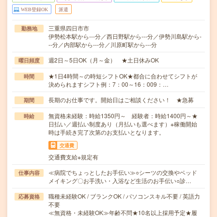
WEB登録OK
派遣
三重県四日市市
勤務地
伊勢松本駅から---分／西日野駅から---分／伊勢川島駅から-
--分／内部駅から---分／川原町駅から---分
週2日～5日OK（月～金） ★土日休みOK
曜日頻度
★1日4時間～の時短シフトOK★都合に合わせてシフトが
時間
決められますシフト例：7：00～16：009：…
長期のお仕事です。開始日はご相談ください！ ★急募
期間
無資格未経験：時給1350円～ 経験者：時給1400円～★
時給
日払い／週払い制度あり（月払いも選べます）※稼働開始
時は手続き完了次第のお支払いとなります。
交通費
交通費支給※規定有
≪病院でちょっとしたお手伝い≫○シーツの交換やベッド
仕事内容
メイキング〇お手洗い・入浴など生活のお手伝い○診…
職種未経験OK / ブランクOK / パソコンスキル不要 / 英語力
応募資格
不要
≪無資格・未経験OK≫年齢不問★10名以上採用予定★履