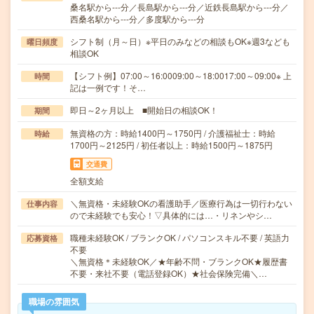
桑名駅から---分／長島駅から---分／近鉄長島駅から---分／
西桑名駅から---分／多度駅から---分
シフト制（月～日）※平日のみなどの相談もOK※週3なども
曜日頻度
相談OK
【シフト例】07:00～16:0009:00～18:0017:00～09:00※ 上
時間
記は一例です！そ…
即日～2ヶ月以上 ■開始日の相談OK！
期間
無資格の方：時給1400円～1750円 / 介護福祉士：時給
時給
1700円～2125円 / 初任者以上：時給1500円～1875円
交通費
全額支給
＼無資格・未経験OKの看護助手／医療行為は一切行わない
仕事内容
ので未経験でも安心！▽具体的には…・リネンやシ…
職種未経験OK / ブランクOK / パソコンスキル不要 / 英語力
応募資格
不要
＼無資格＊未経験OK／★年齢不問・ブランクOK★履歴書
不要・来社不要（電話登録OK）★社会保険完備＼…
職場の雰囲気