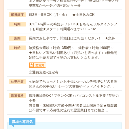
上ノ庄駅から---分／櫛田駅から---分／漕代駅から---分／権
現前駅から---分／徳和駅から---分
週2日～5日OK（月～金） ★土日休みOK
曜日頻度
★1日4時間～の時短シフトOK★もちろんフルタイムシフ
時間
トも可能★スタート時間選べます7:00～16:…
長期のお仕事です。開始日はご相談ください！ ★急募
期間
無資格未経験：時給1350円～ 経験者：時給1400円～
時給
★日払い／週払い制度あり（月払いも選べます）※稼働開
始時は手続き完了次第のお支払いとなります。
交通費
交通費支給※規定有
≪病院でちょっとしたお手伝い≫○カルテ整理などの看護
仕事内容
師さんのお手伝い○シーツの交換やベッドメイキング…
職種未経験OK / ブランクOK / パソコンスキル不要 / 英語力
応募資格
不要
無資格・未経験OK年齢不問★10名以上採用予定★履歴書
は不要です▽応募後の流れ1)翌営業日までに担当…
職場の雰囲気