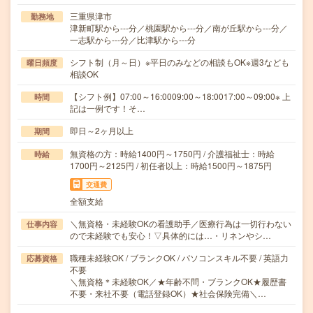
三重県津市
勤務地
津新町駅から---分／桃園駅から---分／南が丘駅から---分／
一志駅から---分／比津駅から---分
シフト制（月～日）※平日のみなどの相談もOK※週3なども
曜日頻度
相談OK
【シフト例】07:00～16:0009:00～18:0017:00～09:00※ 上
時間
記は一例です！そ…
即日～2ヶ月以上
期間
無資格の方：時給1400円～1750円 / 介護福祉士：時給
時給
1700円～2125円 / 初任者以上：時給1500円～1875円
交通費
全額支給
＼無資格・未経験OKの看護助手／医療行為は一切行わない
仕事内容
ので未経験でも安心！▽具体的には…・リネンやシ…
職種未経験OK / ブランクOK / パソコンスキル不要 / 英語力
応募資格
不要
＼無資格＊未経験OK／★年齢不問・ブランクOK★履歴書
不要・来社不要（電話登録OK）★社会保険完備＼…