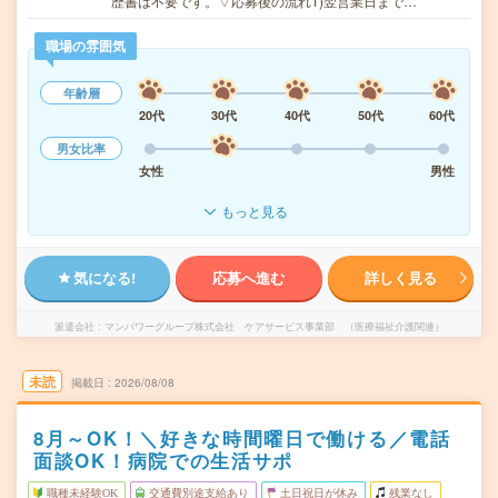
歴書は不要です。▽応募後の流れ1)翌営業日まで…
職場の雰囲気
年齢層
20代
30代
40代
50代
60代
男女比率
女性
男性
もっと見る
気になる!
応募へ進む
詳しく見る
派遣会社
マンパワーグループ株式会社 ケアサービス事業部 （医療福祉介護関連）
未読
掲載日
2026/08/08
8月～OK！＼好きな時間曜日で働ける／電話
面談OK！病院での生活サポ
職種未経験OK
交通費別途支給あり
土日祝日が休み
残業なし