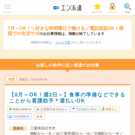
メニュー
気になる!
ログイン
検索
7月～OK！＼好きな時間曜日で働ける／電話面談OK！病
院での生活サポ
のお仕事情報は、掲載が終了しています
掲載時の情報は、
ページ下部
からご覧いただけます。
お探しの条件に近い派遣のお仕事
未読
掲載日
2026/08/08
【8月～OK！週2日～】食事の準備などできる
ことから看護助手＊週払いOK
職種未経験OK
交通費別途支給あり
土日祝日が休み
残業なし
WEB登録OK
派遣
三重県四日市市
勤務地
楠駅から---分／泊(三重県)駅から---分／北楠駅から---分／