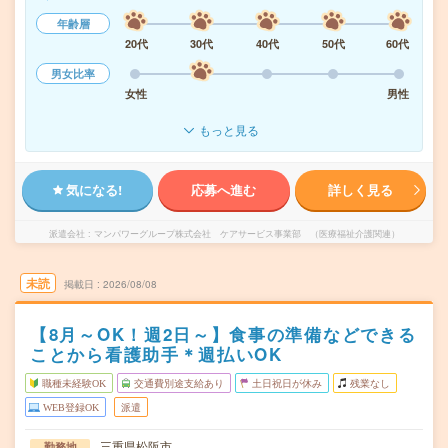
年齢層
20代
30代
40代
50代
60代
男女比率
女性
男性
もっと見る
気になる!
応募へ進む
詳しく見る
派遣会社
マンパワーグループ株式会社 ケアサービス事業部 （医療福祉介護関連）
未読
掲載日
2026/08/08
【8月～OK！週2日～】食事の準備などできる
ことから看護助手＊週払いOK
職種未経験OK
交通費別途支給あり
土日祝日が休み
残業なし
WEB登録OK
派遣
三重県松阪市
勤務地