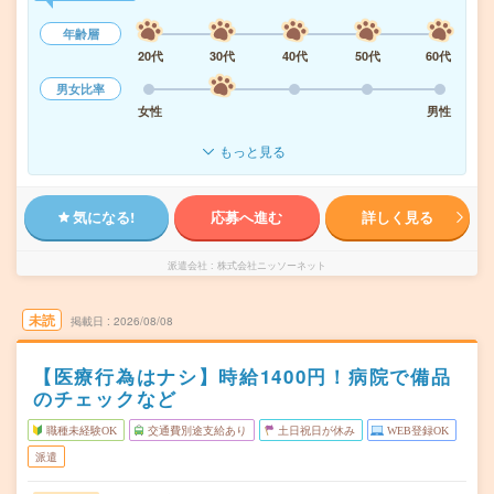
年齢層
20代
30代
40代
50代
60代
男女比率
女性
男性
もっと見る
気になる!
応募へ進む
詳しく見る
派遣会社
株式会社ニッソーネット
未読
掲載日
2026/08/08
【医療行為はナシ】時給1400円！病院で備品
のチェックなど
職種未経験OK
交通費別途支給あり
土日祝日が休み
WEB登録OK
派遣