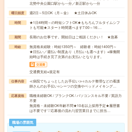
北勢中央公園口駅から---分／新正駅から---分
週2日～5日OK（月～金） ★土日休みOK
曜日頻度
★1日4時間～の時短シフトOK★もちろんフルタイムシフ
時間
トも可能★スタート時間選べます7:00～16:…
長期のお仕事です。開始日はご相談ください！ ★急募
期間
無資格未経験：時給1350円～ 経験者：時給1400円～
時給
★日払い／週払い制度あり（月払いも選べます）※稼働開
始時は手続き完了次第のお支払いとなります。
交通費
交通費支給※規定有
≪病院でちょっとしたお手伝い≫○カルテ整理などの看護
仕事内容
師さんのお手伝い○シーツの交換やベッドメイキング…
職種未経験OK / ブランクOK / パソコンスキル不要 / 英語力
応募資格
不要
無資格・未経験OK年齢不問★10名以上採用予定★履歴書
は不要です▽応募後の流れ1)翌営業日までに担当…
職場の雰囲気