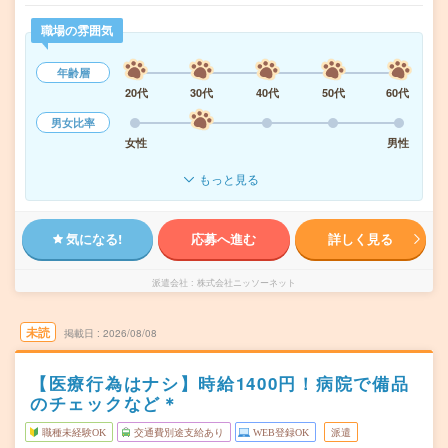
職場の雰囲気
年齢層
20代
30代
40代
50代
60代
男女比率
女性
男性
もっと見る
気になる!
応募へ進む
詳しく見る
派遣会社
株式会社ニッソーネット
未読
掲載日
2026/08/08
【医療行為はナシ】時給1400円！病院で備品
のチェックなど＊
職種未経験OK
交通費別途支給あり
WEB登録OK
派遣