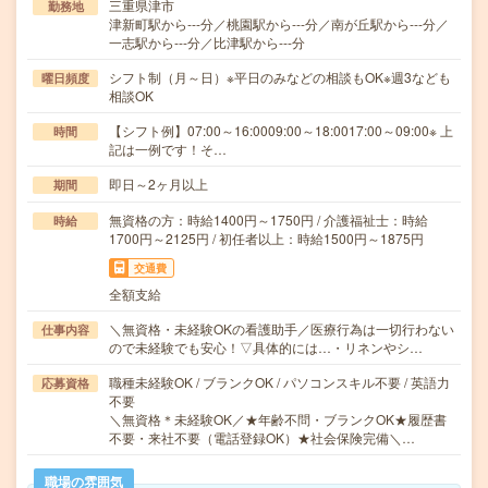
三重県津市
勤務地
津新町駅から---分／桃園駅から---分／南が丘駅から---分／
一志駅から---分／比津駅から---分
シフト制（月～日）※平日のみなどの相談もOK※週3なども
曜日頻度
相談OK
【シフト例】07:00～16:0009:00～18:0017:00～09:00※ 上
時間
記は一例です！そ…
即日～2ヶ月以上
期間
無資格の方：時給1400円～1750円 / 介護福祉士：時給
時給
1700円～2125円 / 初任者以上：時給1500円～1875円
交通費
全額支給
＼無資格・未経験OKの看護助手／医療行為は一切行わない
仕事内容
ので未経験でも安心！▽具体的には…・リネンやシ…
職種未経験OK / ブランクOK / パソコンスキル不要 / 英語力
応募資格
不要
＼無資格＊未経験OK／★年齢不問・ブランクOK★履歴書
不要・来社不要（電話登録OK）★社会保険完備＼…
職場の雰囲気