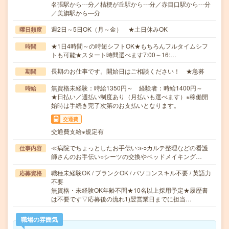
名張駅から---分／桔梗が丘駅から---分／赤目口駅から---分
／美旗駅から---分
週2日～5日OK（月～金） ★土日休みOK
曜日頻度
★1日4時間～の時短シフトOK★もちろんフルタイムシフ
時間
トも可能★スタート時間選べます7:00～16:…
長期のお仕事です。開始日はご相談ください！ ★急募
期間
無資格未経験：時給1350円～ 経験者：時給1400円～
時給
★日払い／週払い制度あり（月払いも選べます）※稼働開
始時は手続き完了次第のお支払いとなります。
交通費
交通費支給※規定有
≪病院でちょっとしたお手伝い≫○カルテ整理などの看護
仕事内容
師さんのお手伝い○シーツの交換やベッドメイキング…
職種未経験OK / ブランクOK / パソコンスキル不要 / 英語力
応募資格
不要
無資格・未経験OK年齢不問★10名以上採用予定★履歴書
は不要です▽応募後の流れ1)翌営業日までに担当…
職場の雰囲気