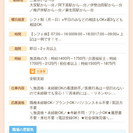
大安駅から---分／阿下喜駅から---分／伊勢治田駅から---分
／梅戸井駅から---分／麻生田駅から---分
シフト制（月～日）※平日のみなどの相談もOK※週3なども
曜日頻度
相談OK
【シフト例】07:00～16:0009:00～18:0017:00～09:00※ 上
時間
記は一例です！そ…
即日～2ヶ月以上
期間
無資格の方：時給1400円～1750円 / 介護福祉士：時給
時給
1700円～2125円 / 初任者以上：時給1500円～1875円
交通費
全額支給
＼無資格・未経験OKの看護助手／医療行為は一切行わない
仕事内容
ので未経験でも安心！▽具体的には…・リネンやシ…
職種未経験OK / ブランクOK / パソコンスキル不要 / 英語力
応募資格
不要
＼無資格＊未経験OK／★年齢不問・ブランクOK★履歴書
不要・来社不要（電話登録OK）★社会保険完備＼…
職場の雰囲気