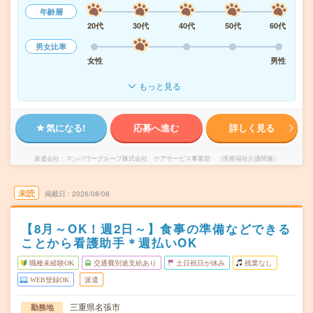
年齢層
20代
30代
40代
50代
60代
男女比率
女性
男性
もっと見る
気になる!
応募へ進む
詳しく見る
派遣会社
マンパワーグループ株式会社 ケアサービス事業部 （医療福祉介護関連）
未読
掲載日
2026/08/08
【8月～OK！週2日～】食事の準備などできる
ことから看護助手＊週払いOK
職種未経験OK
交通費別途支給あり
土日祝日が休み
残業なし
WEB登録OK
派遣
三重県名張市
勤務地