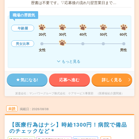
歴書は不要です。▽応募後の流れ1)翌営業日まで…
職場の雰囲気
年齢層
20代
30代
40代
50代
60代
男女比率
女性
男性
もっと見る
気になる!
応募へ進む
詳しく見る
派遣会社
マンパワーグループ株式会社 ケアサービス事業部 （医療福祉介護関連）
未読
掲載日
2026/08/08
【医療行為はナシ】時給1300円！病院で備品
のチェックなど＊