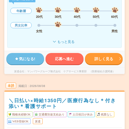
年齢層
20代
30代
40代
50代
60代
男女比率
女性
男性
もっと見る
気になる!
応募へ進む
詳しく見る
派遣会社
マンパワーグループ株式会社 ケアサービス事業部 （医療福祉介護関連）
未読
掲載日
2026/08/08
＼日払い×時給1350円／医療行為なし＊付き
添い＊看護サポート
職種未経験OK
交通費別途支給あり
土日祝日が休み
残業なし
WEB登録OK
派遣