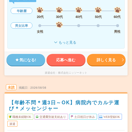
年齢層
20代
30代
40代
50代
60代
男女比率
女性
男性
もっと見る
気になる!
応募へ進む
詳しく見る
派遣会社
株式会社ニッソーネット
未読
掲載日
2026/08/08
【年齢不問＊週3日～OK】病院内でカルテ運
び＊メッセンジャー
職種未経験OK
交通費別途支給あり
土日祝日が休み
WEB登録OK
派遣