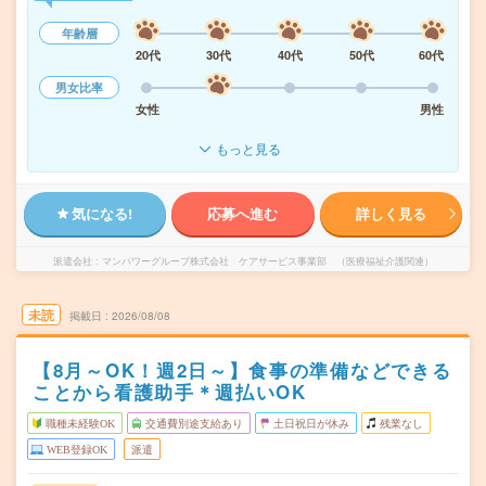
年齢層
20代
30代
40代
50代
60代
男女比率
女性
男性
もっと見る
気になる!
応募へ進む
詳しく見る
派遣会社
マンパワーグループ株式会社 ケアサービス事業部 （医療福祉介護関連）
未読
掲載日
2026/08/08
【8月～OK！週2日～】食事の準備などできる
ことから看護助手＊週払いOK
職種未経験OK
交通費別途支給あり
土日祝日が休み
残業なし
WEB登録OK
派遣