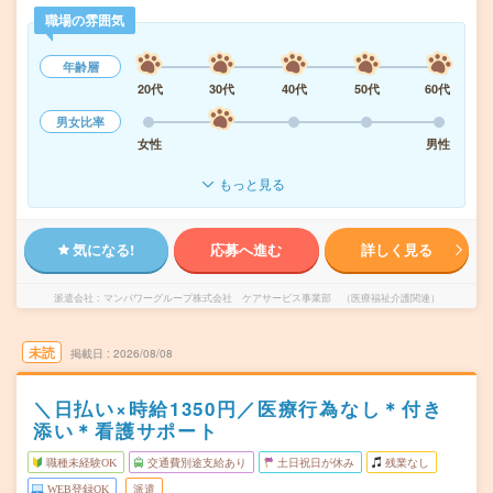
職場の雰囲気
年齢層
20代
30代
40代
50代
60代
男女比率
女性
男性
もっと見る
気になる!
応募へ進む
詳しく見る
派遣会社
マンパワーグループ株式会社 ケアサービス事業部 （医療福祉介護関連）
未読
掲載日
2026/08/08
＼日払い×時給1350円／医療行為なし＊付き
添い＊看護サポート
職種未経験OK
交通費別途支給あり
土日祝日が休み
残業なし
WEB登録OK
派遣