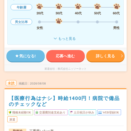
年齢層
20代
30代
40代
50代
60代
男女比率
女性
男性
もっと見る
気になる!
応募へ進む
詳しく見る
派遣会社
株式会社ニッソーネット
未読
掲載日
2026/08/08
【医療行為はナシ】時給1400円！病院で備品
のチェックなど
職種未経験OK
交通費別途支給あり
土日祝日が休み
WEB登録OK
派遣
三重県いなべ市
勤務地