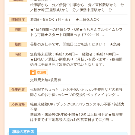
松阪駅から---分／伊勢中川駅から---分／東松阪駅から---分
／松ケ崎(三重県)駅から---分／伊勢中原駅から---分
週2日～5日OK（月～金） ★土日休みOK
曜日頻度
★1日4時間～の時短シフトOK★もちろんフルタイムシフ
時間
トも可能★スタート時間選べます7:00～16:…
長期のお仕事です。開始日はご相談ください！ ★急募
期間
無資格未経験：時給1350円～ 経験者：時給1400円～
時給
★日払い／週払い制度あり（月払いも選べます）※稼働開
始時は手続き完了次第のお支払いとなります。
交通費
交通費支給※規定有
≪病院でちょっとしたお手伝い≫○カルテ整理などの看護
仕事内容
師さんのお手伝い○シーツの交換やベッドメイキング…
職種未経験OK / ブランクOK / パソコンスキル不要 / 英語力
応募資格
不要
無資格・未経験OK年齢不問★10名以上採用予定★履歴書
は不要です▽応募後の流れ1)翌営業日までに担当…
職場の雰囲気