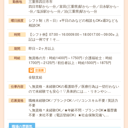
三重県四日市市
勤務地
四日市駅から---分／富田(三重県)駅から---分／日永駅から--
-分／塩浜駅から---分／泊(三重県)駅から---分
シフト制（月～日）※平日のみなどの相談もOK※週3なども
曜日頻度
相談OK
【シフト例】07:00～16:0009:00～18:0017:00～09:00※ 上
時間
記は一例です！そ…
即日～2ヶ月以上
期間
無資格の方：時給1400円～1750円 / 介護福祉士：時給
時給
1700円～2125円 / 初任者以上：時給1500円～1875円
交通費
全額支給
＼無資格・未経験OKの看護助手／医療行為は一切行わない
仕事内容
ので未経験でも安心！▽具体的には…・リネンやシ…
職種未経験OK / ブランクOK / パソコンスキル不要 / 英語力
応募資格
不要
＼無資格＊未経験OK／★年齢不問・ブランクOK★履歴書
不要・来社不要（電話登録OK）★社会保険完備＼…
職場の雰囲気