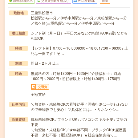
職種未経験OK
交通費別途支給あり
WEB登録OK
派遣
三重県松阪市
勤務地
松阪駅から---分／伊勢中川駅から---分／東松阪駅から---分
／松ケ崎(三重県)駅から---分／伊勢中原駅から---分
シフト制（月～日）※平日のみなどの相談もOK※週3なども
曜日頻度
相談OK
【シフト例】07:00～16:0009:00～18:0017:00～09:00※ 上
時間
記は一例です！そ…
即日～2ヶ月以上
期間
無資格の方：時給1300円～1625円 / 介護福祉士：時給
時給
1600円～2000円 / 初任者以上：時給1400円～1750円
交通費
全額支給
＼無資格・未経験OKの看護助手／医療行為は一切行わない
仕事内容
ので未経験でも安心！▽具体的には…・リネンやシ…
職種未経験OK / ブランクOK / パソコンスキル不要 / 英語力
応募資格
不要
＼無資格＊未経験OK／★年齢不問・ブランクOK★履歴書
不要・来社不要（電話登録OK）★社会保険完備＼…