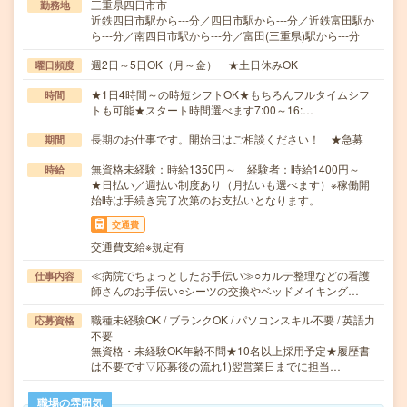
三重県四日市市
勤務地
近鉄四日市駅から---分／四日市駅から---分／近鉄富田駅か
ら---分／南四日市駅から---分／富田(三重県)駅から---分
週2日～5日OK（月～金） ★土日休みOK
曜日頻度
★1日4時間～の時短シフトOK★もちろんフルタイムシフ
時間
トも可能★スタート時間選べます7:00～16:…
長期のお仕事です。開始日はご相談ください！ ★急募
期間
無資格未経験：時給1350円～ 経験者：時給1400円～
時給
★日払い／週払い制度あり（月払いも選べます）※稼働開
始時は手続き完了次第のお支払いとなります。
交通費
交通費支給※規定有
≪病院でちょっとしたお手伝い≫○カルテ整理などの看護
仕事内容
師さんのお手伝い○シーツの交換やベッドメイキング…
職種未経験OK / ブランクOK / パソコンスキル不要 / 英語力
応募資格
不要
無資格・未経験OK年齢不問★10名以上採用予定★履歴書
は不要です▽応募後の流れ1)翌営業日までに担当…
職場の雰囲気