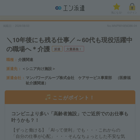
気になる!
ログイン
掲載日
2026/08/03
No.MNPWH856386-04
＼10年後にも残る仕事／～60代も現役活躍中
の職場へ＊介護
派遣
大量募集！
職種
介護関連
派遣先
＜シニア向け施設＞
派遣会社
マンパワーグループ株式会社 ケアサービス事業部 （医療福
祉介護関連）
ここがポイント！
コンビニより多い「高齢者施設」でご近所でのお仕事も
叶うかも？！
【ずっと働ける】「AIって便利」でも・・・これからの
「自分の仕事が心配」・・・そんなちょっとした不安な気