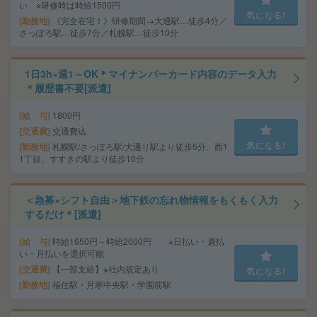
い ※研修時は時給1500円
気になる!
勤務地
《完全在宅！》研修期間→大通駅…徒歩4分／
さっぽろ駅…徒歩7分／札幌駅…徒歩10分
1日3h×週1～OK＊マイナンバーカード内容のデータ入力
＊履歴書不要[派遣]
給 与
1800円
交通費
交通費込
気になる!
勤務地
札幌駅/さっぽろ駅/大通り駅より徒歩5分、西1
1丁目、すすきの駅より徒歩10分
＜急募×シフト自由＞地下鉄の忘れ物情報をもくもく入力
するだけ＊[派遣]
給 与
時給1650円～時給2000円 ※日払い・週払
い・月払いを選択可能
交通費
【一部支給】※社内規定あり
気になる!
勤務地
福住駅・月寒中央駅・学園前駅