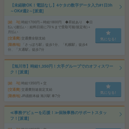
【未経験OK！電話なし】4ケタの数字データ入力#1日3h
～OK#週2～[派遣]
給 与
時給1700円～時給1800円 ◆昇給あり ◆日
払い(速払い：給料日前に70％まで受取可能/規定有)＋
月払い
交通費
交通費全額支給
気になる!
勤務地
「さっぽろ駅」徒歩1分、「札幌駅」徒歩4
分、「大通駅」徒歩7分
【旭川市】時給1,350円！大手グループでのオフィスワー
ク！[派遣]
給 与
時給1350円＋交
交通費
交通費別途規定支給
気になる!
勤務地
JR函館本線 旭川駅 車7分
≪事務デビューを応援！≫保険事務のサポートスタッ
フ！[派遣]