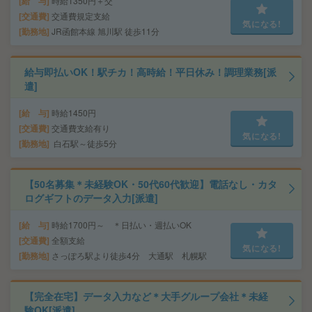
給 与
時給1350円＋交
交通費
交通費規定支給
気になる!
勤務地
JR函館本線 旭川駅 徒歩11分
給与即払いOK！駅チカ！高時給！平日休み！調理業務[派
遣]
給 与
時給1450円
交通費
交通費支給有り
気になる!
勤務地
白石駅～徒歩5分
【50名募集＊未経験OK・50代60代歓迎】電話なし・カタ
ログギフトのデータ入力[派遣]
給 与
時給1700円～ ＊日払い・週払いOK
交通費
全額支給
気になる!
勤務地
さっぽろ駅より徒歩4分 大通駅 札幌駅
【完全在宅】データ入力など＊大手グループ会社＊未経
験OK[派遣]