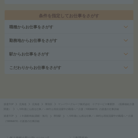
条件を指定してお仕事をさがす
職種からお仕事をさがす
勤務地からお仕事をさがす
駅からお仕事をさがす
こだわりからお仕事をさがす
派遣TOP
北海道
北海道
厚別区
マンパワーグループ株式会社 ケアサービス事業部 （医療福祉介護
関連）
＼10年後にも残る仕事／～60代も現役活躍中の職場へ＊介護（108364619）の派遣の仕事詳細
派遣TOP
ＪＲ函館本線(函館－旭川)
厚別駅
＼10年後にも残る仕事／～60代も現役活躍中の職場へ＊介護
（108364619）の派遣の仕事詳細
個人情報の取り扱いについて
ご利用規約