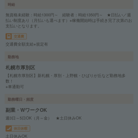
時給
無資格未経験：時給1300円～ 経験者：時給1350円～ ★日払い／週
払い制度あり（月払いも選べます）※稼働開始時は手続き完了次第のお
支払いとなります。
交通費
交通費全額支給※規定有
勤務地
札幌市厚別区
【札幌市厚別区】新札幌・厚別・上野幌・ひばりが丘など勤務地多
数！
※車通勤可
勤務曜日・頻度
副業・WワークOK
週3日～5日OK（月～金） ★土日休みOK
休日休暇
土日休みOK