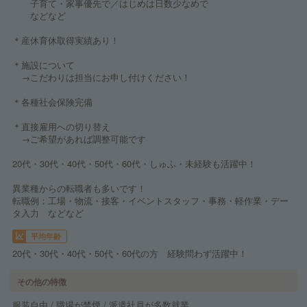
子育て・家事優先で／はじめは日数少なめで
などなど
＊産休育休取得実績あり！
＊施設について
→こだわりは担当にお申し付けください！
＊各種社会保険完備
＊直接雇用への切り替え
→ご希望があれば調整可能です
20代・30代・40代・50代・60代・しゅふ・未経験も活躍中！
異業種からの転職者も多いです！
転職例：工場・物流・接客・イベントスタッフ・事務・軽作業・デー
タ入力 などなど
平均年齢
20代・30代・40代・50代・60代の方 経験問わず活躍中！
その他の特徴
服装自由 / 職場が禁煙 / 派遣社員が多数就業