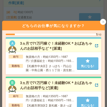
作業[派遣]
給 与
時給1300円
交通費
交通費支給
気になる!
勤務地
北海道 札幌市中央区 「大通駅」 徒歩 4分,
どちらのお仕事が気になりますか？
「さっぽろ駅」 徒歩 5分
1
/10
高時給！平日休み！日勤のお仕事！調理作業[派遣]
3ヵ月で71万円稼ぐ！未経験OK＊おばあちゃ
んのお話相手など＊[派遣]
給 与
時給1450円
交通費
交通費支給有り
無資格の方：時給1350円～1687
給与
気になる!
勤務地
北２４条駅～徒歩10分
円 / 介護福祉士：時給1550円～1937
円 / 初任者以上：時給1450円～1812
【札幌市中央区】さっぽろ・円山公
気になる!
勤務地
円
園・中島公園・西１１丁目・資生館小
【8月開始】在宅あり！長期！バナー広告をつくるお仕
学校前など勤務地多数！
事！朝遅め[派遣]
3ヵ月で71万円稼ぐ！未経験OK＊おばあちゃ
んのお話相手など[派遣]
給 与
時給1300円 月収例 208,000円+残業代
交通費
全額支給
無資格の方：時給1350円～1687
給与
気になる!
勤務地
大通駅徒歩5分、さっぽろ駅徒歩8分 ※おしゃ
円 / 介護福祉士：時給1550円～1937
れなオフィス！ベンチャーです！
円 / 初任者以上：時給1450円～1812
【札幌市厚別区】新札幌・新さっぽ
気になる!
勤務地