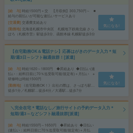
給 与
時給1500円＋交 【月収例】303,750円～ ■
給与の前払いが可能な速払いサービスあり
交通費
交通費支給あり
気になる!
勤務地
北海道札幌市中央区 札幌地下鉄南北線 さっ
ぽろ（札幌市営）駅徒歩3分、函館本線 札幌駅徒歩3分
【在宅勤務OK＆電話ナシ】応募はがきのデータ入力＊短
期/週3日～シフト融通抜群！[派遣]
給 与
時給1620～1800円 ◆昇給あり ◆日払い(速
払い：給料日前に70％迄受取可能/規定有)＋月払い ※
研修時は時給1500円
気になる!
勤務地
《在宅勤務OK！》出社の際は、さっぽろ駅…
徒歩1分／札幌駅…徒歩4分／大通駅…徒歩7分
＼完全在宅＊電話なし／旅行サイトの予約データ入力＊
短期/週3～などシフト融通抜群[派遣]
給 与
時給1550円～1650円 ◆昇給あり ◆日払い
(速払い：給料日前に70％迄受取可能/規定有)＋月払