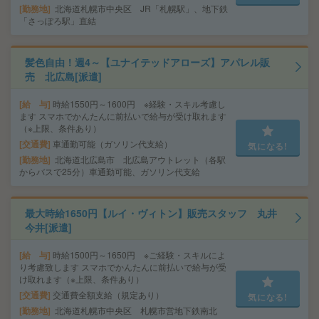
勤務地
北海道札幌市中央区 JR「札幌駅」、地下鉄
「さっぽろ駅」直結
髪色自由！週4～【ユナイテッドアローズ】アパレル販
売 北広島[派遣]
給 与
時給1550円～1600円 ※経験・スキル考慮し
ます スマホでかんたんに前払いで給与が受け取れます
（※上限、条件あり）
交通費
車通勤可能（ガソリン代支給）
気になる!
勤務地
北海道北広島市 北広島アウトレット（各駅
からバスで25分）車通勤可能、ガソリン代支給
最大時給1650円【ルイ・ヴィトン】販売スタッフ 丸井
今井[派遣]
給 与
時給1500円～1650円 ※ご経験・スキルによ
り考慮致します スマホでかんたんに前払いで給与が受
け取れます（※上限、条件あり）
交通費
交通費全額支給（規定あり）
気になる!
勤務地
北海道札幌市中央区 札幌市営地下鉄南北