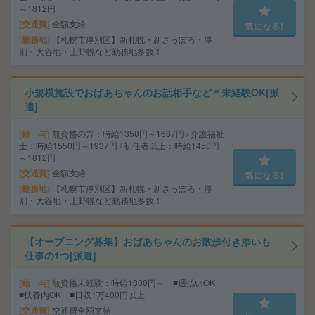
～1812円
交通費
全額支給
気になる!
勤務地
【札幌市厚別区】新札幌・新さっぽろ・厚
別・大谷地・上野幌など勤務地多数！
小規模施設でおばあちゃんのお話相手など＊未経験OK[派
遣]
給 与
無資格の方：時給1350円～1687円 / 介護福祉
士：時給1550円～1937円 / 初任者以上：時給1450円
～1812円
交通費
全額支給
気になる!
勤務地
【札幌市厚別区】新札幌・新さっぽろ・厚
別・大谷地・上野幌など勤務地多数！
【オープニング募集】おばあちゃんのお散歩付き添いも
仕事の1つ[派遣]
給 与
無資格未経験：時給1300円～ ■週払いOK
■扶養内OK ■日収1万400円以上
交通費
交通費全額支給