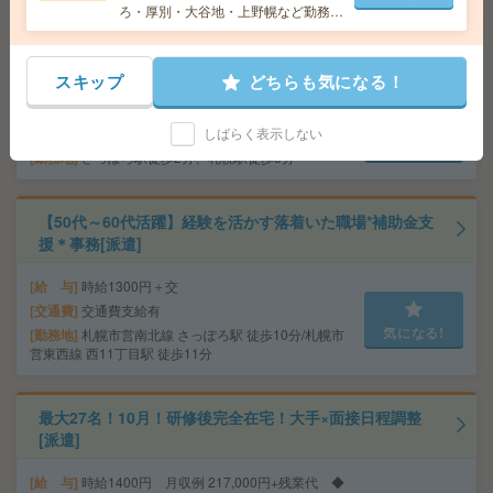
円
ろ・厚別・大谷地・上野幌など勤務地
多数！
時給1500円＊【年収400万以上×正社員の可能性】賞与4
ヶ月分！手当充実＊事務[正社員への紹介予定派遣]
スキップ
どちらも気になる！
給 与
時給1500円
しばらく表示しない
交通費
全額支給
気になる!
勤務地
さっぽろ駅徒歩2分、札幌駅徒歩3分
【50代～60代活躍】経験を活かす落着いた職場*補助金支
援＊事務[派遣]
給 与
時給1300円＋交
交通費
交通費支給有
気になる!
勤務地
札幌市営南北線 さっぽろ駅 徒歩10分/札幌市
営東西線 西11丁目駅 徒歩11分
最大27名！10月！研修後完全在宅！大手×面接日程調整
[派遣]
給 与
時給1400円 月収例 217,000円+残業代 ◆