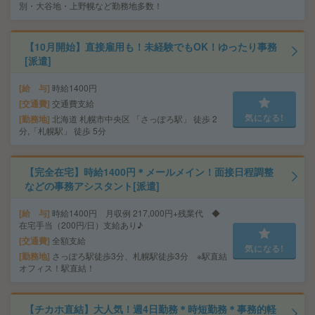
別・大谷地・上野幌など勤務地多数！
【10月開始】直接雇用も！未経験でもOK！ゆったり事務
[派遣]
給 与
時給1400円
交通費
交通費支給
気になる!
勤務地
北海道 札幌市中央区 「さっぽろ駅」 徒歩 2
分,「札幌駅」 徒歩 5分
【完全在宅】時給1400円＊メールメイン！面接日程調整
などの事務アシスタント[派遣]
給 与
時給1400円 月収例 217,000円+残業代 ◆
在宅手当（200円/日）支給あり♪
交通費
全額支給
気になる!
勤務地
さっぽろ駅徒歩3分、札幌駅徒歩3分 ※駅直結
オフィス！駅直結！
【チカホ直結】大人気！週4日勤務＊時短勤務＊事務的軽