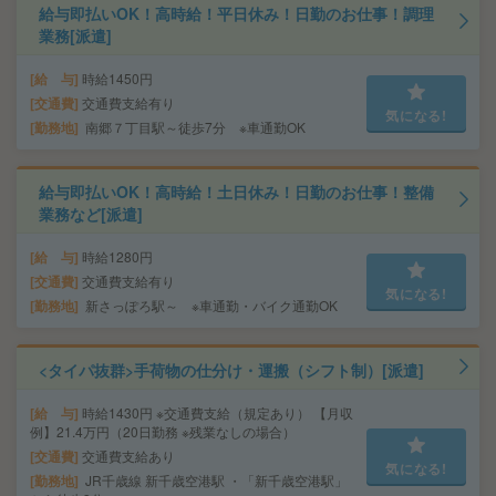
給与即払いOK！高時給！平日休み！日勤のお仕事！調理
業務[派遣]
給 与
時給1450円
交通費
交通費支給有り
気になる!
勤務地
南郷７丁目駅～徒歩7分 ※車通勤OK
給与即払いOK！高時給！土日休み！日勤のお仕事！整備
業務など[派遣]
給 与
時給1280円
交通費
交通費支給有り
気になる!
勤務地
新さっぽろ駅～ ※車通勤・バイク通勤OK
<タイパ抜群>手荷物の仕分け・運搬（シフト制）[派遣]
給 与
時給1430円 ※交通費支給（規定あり） 【月収
例】21.4万円（20日勤務 ※残業なしの場合）
交通費
交通費支給あり
気になる!
勤務地
JR千歳線 新千歳空港駅 ・「新千歳空港駅」