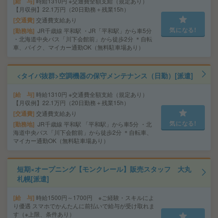
給 与
時給1310円 ※交通費全額支給（規定あり）
【月収例】22.1万円（20日勤務＋残業15h）
交通費
交通費支給あり
気になる!
勤務地
JR千歳線 平和駅 ・JR「平和駅」から車5分
・北海道中央バス「川下会館前」から徒歩2分 ＊自転
車、バイク、マイカー通勤OK（無料駐車場あり）
<タイパ抜群>空調機器の保守メンテナンス（日勤）[派遣]
給 与
時給1310円 ※交通費全額支給（規定あり）
【月収例】22.1万円（20日勤務＋残業15h）
交通費
交通費支給あり
気になる!
勤務地
JR千歳線 平和駅 「平和駅」から車5分 ・北
海道中央バス「川下会館前」から徒歩2分 ＊自転車、
マイカー通勤OK（無料駐車場あり）
短期×オープニング【モンクレール】販売スタッフ 大丸
札幌[派遣]
給 与
時給1500円～1700円 ※ご経験・スキルによ
り優遇 スマホでかんたんに前払いで給与が受け取れま
す（※上限、条件あり）