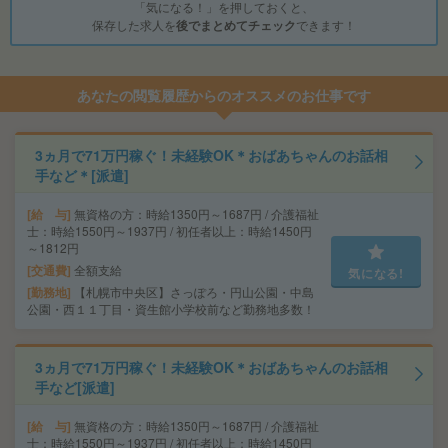
「気になる！」を押しておくと、
保存した求人を
後でまとめてチェック
できます！
あなたの閲覧履歴からのオススメのお仕事です
3ヵ月で71万円稼ぐ！未経験OK＊おばあちゃんのお話相
手など＊[派遣]
給 与
無資格の方：時給1350円～1687円 / 介護福祉
士：時給1550円～1937円 / 初任者以上：時給1450円
～1812円
交通費
全額支給
気になる!
勤務地
【札幌市中央区】さっぽろ・円山公園・中島
公園・西１１丁目・資生館小学校前など勤務地多数！
3ヵ月で71万円稼ぐ！未経験OK＊おばあちゃんのお話相
手など[派遣]
給 与
無資格の方：時給1350円～1687円 / 介護福祉
士：時給1550円～1937円 / 初任者以上：時給1450円