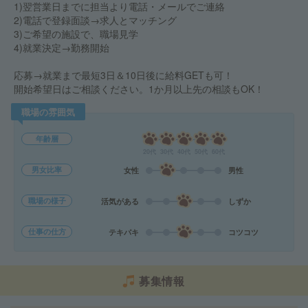
1)翌営業日までに担当より電話・メールでご連絡
2)電話で登録面談→求人とマッチング
3)ご希望の施設で、職場見学
4)就業決定→勤務開始
応募→就業まで最短3日＆10日後に給料GETも可！
開始希望日はご相談ください。1か月以上先の相談もOK！
職場の雰囲気
年齢層
20代
30代
40代
50代
60代
男女比率
女性
男性
職場の様子
活気がある
しずか
仕事の仕方
テキパキ
コツコツ
募集情報