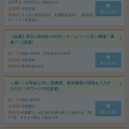
在宅手当（200円/日）支給あり♪
交通費
全額支給
気になる!
勤務地
さっぽろ駅徒歩3分、札幌駅徒歩3分 ※駅直結
オフィス！駅直結！
【急募】即日×高時給1400円！チームワーク良い職場！事
務アシ[派遣]
給 与
時給1400円 月収例 219,240円
交通費
全額支給
気になる!
勤務地
菊水駅徒歩3分
＼週1～＆時短もOK／図書館、新規書籍の情報を入力す
るだけ！WワークOK[派遣]
給 与
時給1800円
交通費
交通費込
気になる!
勤務地
札幌駅/さっぽろ駅/大通り駅より徒歩5分、西1
1丁目、すすきの駅より徒歩10分