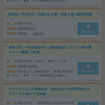
選べます！ ★車・バイク通勤可能なお仕事も！
高時給！平日休み！日勤のお仕事！朝食夕食の調理[派遣]
給 与
時給1160円
交通費
交通費支給有り
気になる!
勤務地
青森駅～ ※送迎有り
長期×安心＊WEB登録OK！未経験歓迎〇コツコツ軽作業
スタッフ募集！[派遣]
給 与
時給1050円～1250円 ★Wワーク不可
交通費
交通費全額支給
気になる!
勤務地
青森市など…勤務地多数！ご希望の勤務地が
選べます！ ★車・バイク通勤可能なお仕事も！
アデコからの入社実績多数！運送会社での営業事務のオ
シゴトです[紹介予定派遣]
給 与
時給1230円 ＊直雇用後は月給例:180000円