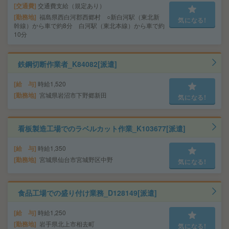
交通費
交通費支給（規定あり）
勤務地
福島県西白河郡西郷村 ○新白河駅（東北新
気になる!
幹線）から車で約8分 白河駅（東北本線）から車で約
10分
鉄鋼切断作業者_K84082[派遣]
給 与
時給1,520
勤務地
宮城県岩沼市下野郷新田
気になる!
看板製造工場でのラベルカット作業_K103677[派遣]
給 与
時給1,350
勤務地
宮城県仙台市宮城野区中野
気になる!
食品工場での盛り付け業務_D128149[派遣]
給 与
時給1,250
勤務地
岩手県北上市相去町
気になる!