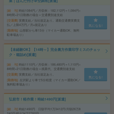
業｜はんだ付け＠空調有[派遣]
給 与
時給1084円／月収例：182,112円＝1,084円×
8時間×21日勤務の場合＋交通費別途支給
交通費
実費支給／当社規定あり。通勤交通費実費支
払／上限4万円／月※規定あり
気になる!
勤務地
山形駅から車13分（マイカー通勤OK、無料
駐車場あり）
【未経験OK】【14時～】完全裏方作業印字ミスのチェッ
ク・箱詰め[派遣]
給 与
時給1110円／月収例：186,480円＝1,110円×
8時間×21日勤務の場合＋残業代、交通費別途支給
交通費
実費支給／当社規定あり。
気になる!
勤務地
左沢駅より車で5分程度（マイカー通勤OK／
無料駐車場あり）
弘前市！軽作業！時給1490円[派遣]
給 与
時給1490円 日額平均1万3412円/月額26万8
240円/残込34万2760円