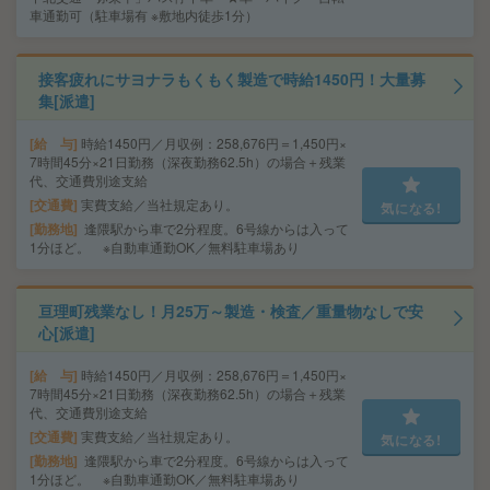
車通勤可（駐車場有 ※敷地内徒歩1分）
接客疲れにサヨナラもくもく製造で時給1450円！大量募
集[派遣]
給 与
時給1450円／月収例：258,676円＝1,450円×
7時間45分×21日勤務（深夜勤務62.5h）の場合＋残業
代、交通費別途支給
交通費
実費支給／当社規定あり。
気になる!
勤務地
逢隈駅から車で2分程度。6号線からは入って
1分ほど。 ※自動車通勤OK／無料駐車場あり
亘理町残業なし！月25万～製造・検査／重量物なしで安
心[派遣]
給 与
時給1450円／月収例：258,676円＝1,450円×
7時間45分×21日勤務（深夜勤務62.5h）の場合＋残業
代、交通費別途支給
交通費
実費支給／当社規定あり。
気になる!
勤務地
逢隈駅から車で2分程度。6号線からは入って
1分ほど。 ※自動車通勤OK／無料駐車場あり