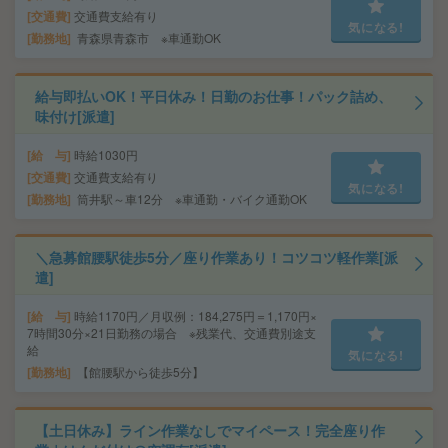
交通費
交通費支給有り
気になる!
勤務地
青森県青森市 ※車通勤OK
給与即払いOK！平日休み！日勤のお仕事！パック詰め、
味付け[派遣]
給 与
時給1030円
交通費
交通費支給有り
気になる!
勤務地
筒井駅～車12分 ※車通勤・バイク通勤OK
＼急募館腰駅徒歩5分／座り作業あり！コツコツ軽作業[派
遣]
給 与
時給1170円／月収例：184,275円＝1,170円×
7時間30分×21日勤務の場合 ※残業代、交通費別途支
給
気になる!
勤務地
【館腰駅から徒歩5分】
【土日休み】ライン作業なしでマイペース！完全座り作