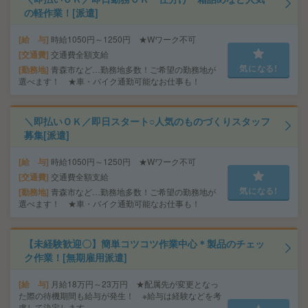
の軽作業！[派遣]
給 与
時給1050円～1250円 ★Wワーク不可
交通費
交通費全額支給
気になる!
勤務地
青森市など…勤務地多数！ご希望の勤務地が
選べます！ ★車・バイク通勤可能なお仕事も！
＼即払いＯＫ／即日スタート○人気のものづくりスタッフ
募集[派遣]
給 与
時給1050円～1250円 ★Wワーク不可
交通費
交通費全額支給
気になる!
勤務地
青森市など…勤務地多数！ご希望の勤務地が
選べます！ ★車・バイク通勤可能なお仕事も！
【未経験歓迎〇】簡単コツコツ作業中心＊製品のチェッ
ク作業！[無期雇用派遣]
給 与
月給18万円～23万円 ★配属先が変更となっ
た際の待機期間も給与が発生！ ※給与は経験などを考
慮して決定します