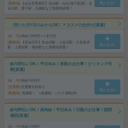
気になる!
勤務地
【仙台市青葉区】仙台駅・仙台(地下鉄)駅・北
仙台駅・愛子駅・五橋駅など勤務地多数！
〈空いた日1日のみからOK〉＊コスメの仕分け[派遣]
給 与
時給1,500円～1,875円
勤務地
【気仙沼市】気仙沼駅・小金沢駅・大谷海岸
気になる!
駅・上鹿折駅・蔵内駅など勤務地多数！
給与即払いOK！平日休み！夜勤のお仕事！ピッキング作
業[派遣]
給 与
時給1030円
交通費
交通費支給有り
気になる!
勤務地
青森駅～ ※車通勤・バイク通勤OK
給与即払いOK！高時給！平日休み！日勤のお仕事！調理
補助[派遣]
給 与
時給1130円