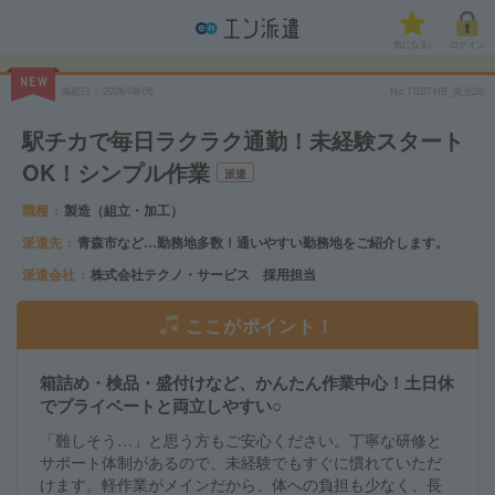
気になる!
ログイン
NEW
掲載日
2026/08/06
No.TSSTHB_東北26
駅チカで毎日ラクラク通勤！未経験スタート
OK！シンプル作業
派遣
職種
製造（組立・加工）
派遣先
青森市など…勤務地多数！通いやすい勤務地をご紹介します。
派遣会社
株式会社テクノ・サービス 採用担当
ここがポイント！
箱詰め・検品・盛付けなど、かんたん作業中心！土日休
でプライベートと両立しやすい○
「難しそう…」と思う方もご安心ください。丁寧な研修と
サポート体制があるので、未経験でもすぐに慣れていただ
けます。軽作業がメインだから、体への負担も少なく、長