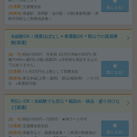
交通費
交通費支給
気になる!
勤務地
青森駅・浪岡駅・油川駅・小柳(青森県)駅・津
軽宮田駅など勤務地多数！
未経験OK！残業ほぼなし▼車通勤OK＊郡山での貿易事
務[派遣]
給 与
時給1550円 月収例 24万円 時給1550円×実
働7h40m×週5日×4週+残業5h ※月収例を保証するもの
ではありません。
交通費
1ヶ月3万円を上限として実費支給
気になる!
勤務地
東北本線(上野－盛岡) 郡山(福島県) バス10
分 ※車通勤可能
即払いOK！未経験でも安心＊箱詰め・検品・盛り付けな
ど[派遣]
給 与
時給1050円～1250円 ★Wワーク不可
交通費
交通費全額支給
気になる!
勤務地
青森市など…勤務地多数！ご希望の勤務地が