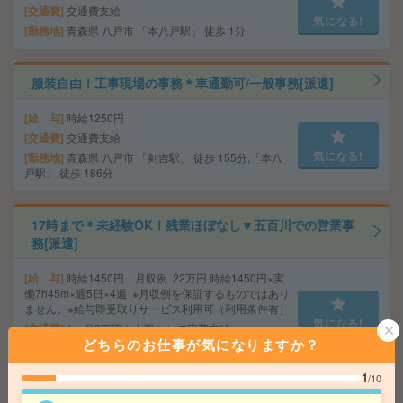
交通費
交通費支給
気になる!
勤務地
青森県 八戸市 「本八戸駅」 徒歩 1分
服装自由！工事現場の事務＊車通勤可/一般事務[派遣]
給 与
時給1250円
交通費
交通費支給
気になる!
勤務地
青森県 八戸市 「剣吉駅」 徒歩 155分,「本八
戸駅」 徒歩 186分
17時まで＊未経験OK！残業ほぼなし▼五百川での営業事
務[派遣]
給 与
時給1450円 月収例 22万円 時給1450円×実
働7h45m×週5日×4週 ※月収例を保証するものではあり
ません。※給与即受取りサービス利用可（利用条件有）
気になる!
交通費
1ヶ月3万円を上限として実費支給
どちらのお仕事が気になりますか？
勤務地
東北本線(上野－盛岡) 五百川 徒歩23分
1
/10
秋田市データ入力・電話対応メインの事務サポ無料駐車