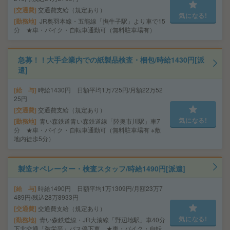
交通費
交通費支給（規定あり）
気になる!
勤務地
JR奥羽本線・五能線「撫牛子駅」より車で15
分 ★車・バイク・自転車通勤可（無料駐車場有）
急募！！大手企業内での紙製品検査・梱包/時給1430円[派
遣]
給 与
時給1430円 日額平均1万725円/月額22万52
25円
交通費
交通費支給（規定あり）
気になる!
勤務地
青い森鉄道青い森鉄道線「陸奥市川駅」車7
分 ★車・バイク・自転車通勤可（無料駐車場有 ※敷
地内徒歩5分）
製造オペレーター・検査スタッフ/時給1490円[派遣]
給 与
時給1490円 日額平均1万1309円/月額23万7
489円/残込28万8933円
交通費
交通費支給（規定あり）
気になる!
勤務地
青い森鉄道線・JR大湊線「野辺地駅」車40分
下北交通「弥栄平」バス停下車 ★車・バイク・自転