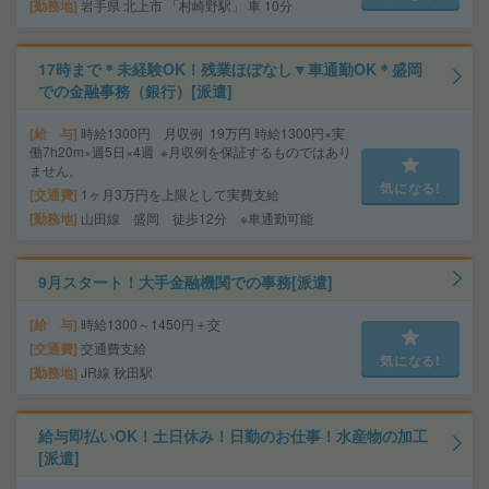
勤務地
岩手県 北上市 「村崎野駅」 車 10分
17時まで＊未経験OK！残業ほぼなし▼車通勤OK＊盛岡
での金融事務（銀行）[派遣]
給 与
時給1300円 月収例 19万円 時給1300円×実
働7h20m×週5日×4週 ※月収例を保証するものではあり
ません。
気になる!
交通費
1ヶ月3万円を上限として実費支給
勤務地
山田線 盛岡 徒歩12分 ※車通勤可能
9月スタート！大手金融機関での事務[派遣]
給 与
時給1300～1450円＋交
交通費
交通費支給
気になる!
勤務地
JR線 秋田駅
給与即払いOK！土日休み！日勤のお仕事！水産物の加工
[派遣]