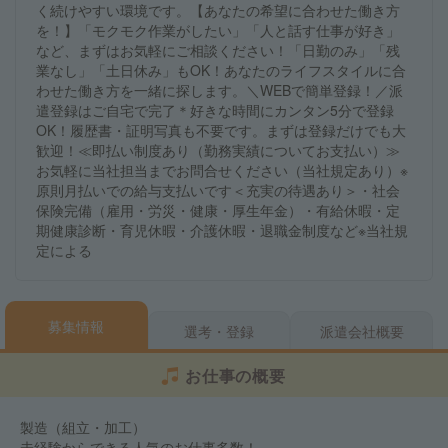
く続けやすい環境です。【あなたの希望に合わせた働き方
を！】「モクモク作業がしたい」「人と話す仕事が好き」
など、まずはお気軽にご相談ください！「日勤のみ」「残
業なし」「土日休み」もOK！あなたのライフスタイルに合
わせた働き方を一緒に探します。＼WEBで簡単登録！／派
遣登録はご自宅で完了＊好きな時間にカンタン5分で登録
OK！履歴書・証明写真も不要です。まずは登録だけでも大
歓迎！≪即払い制度あり（勤務実績についてお支払い）≫
お気軽に当社担当までお問合せください（当社規定あり）※
原則月払いでの給与支払いです＜充実の待遇あり＞・社会
保険完備（雇用・労災・健康・厚生年金）・有給休暇・定
期健康診断・育児休暇・介護休暇・退職金制度など※当社規
定による
募集情報
選考・登録
派遣会社概要
お仕事の概要
製造（組立・加工）
未経験からできる人気のお仕事多数！