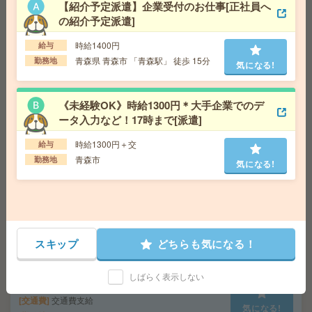
【紹介予定派遣】企業受付のお仕事[正社員へ
場あり[派遣]
の紹介予定派遣]
給 与
時給1250円
時給1400円
給与
交通費
交通費支給
青森県 青森市 「青森駅」 徒歩 15分
勤務地
気になる!
気になる!
勤務地
秋田県 秋田市 「土崎駅」 車 10分
《未経験OK》時給1300円＊大手企業でのデ
17時まで＊未経験OK！残業ほぼなし▼大手グループにて
ータ入力など！17時まで[派遣]
安全書類の作成等の現場事務[派遣]
時給1300円＋交
給与
給 与
時給1320円 月収例 21万円 時給1320円×実
青森市
勤務地
働8h×週5日×4週 ※月収例を保証するものではありませ
気になる!
ん。※給与即受取りサービス利用可（利用条件有）
交通費
1ヶ月3万円を上限として実費支給
気になる!
勤務地
奥羽本線 福島(福島県) 徒歩51分 阿武隈
急行線 福島学院前 徒歩64分 ※車通勤可能
スキップ
どちらも気になる！
【北上】大手メーカーでのチーム事務サポート[派遣]
しばらく表示しない
給 与
時給1350円
交通費
交通費支給
気になる!