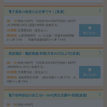
電子基板の検査のお仕事です！[派遣]
給 与
時給1320円 月収例:264,000円(時給1,320円
×8.25時間×20日+残業16時間+各種手当）
交通費
交通費支給（規定あり）
気になる!
勤務地
山形県鶴岡市 ○いなほ線・羽越本線鶴岡駅
から車で4分 羽越本線藤島駅から車で14分
英語通訳・翻訳業務/長期/月収30万以上可[派遣]
給 与
時給1850円 月収例:339,290円(時給1,850円
×8時間25分×20日+各種手当）
交通費
交通費支給（規定あり）
気になる!
勤務地
福島県西白河郡 ○新白河駅から車で7分 白
河駅から車で9分
電子材料部品の加工/20～50代男女活躍中/長期[派遣]
給 与
時給1400円