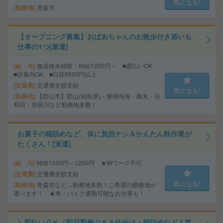
気になる!
勤務地
青森市
【オープニング募集】おばあちゃんのお散歩付き添いも
仕事の1つ[派遣]
給 与
無資格未経験：時給1200円～ ■週払いOK
■扶養内OK ■日収9600円以上
交通費
交通費全額支給
気になる!
勤務地
【郡山市】郡山(福島県)・磐梯熱海・舞木・日
和田・谷田川など勤務地多数！
お菓子の箱詰めなど、体に負担ナシ＆かんたん軽作業が
たくさん！[派遣]
給 与
時給1050円～1250円 ★Wワーク不可
交通費
交通費全額支給
気になる!
勤務地
青森市など…勤務地多数！ご希望の勤務地が
選べます！ ★車・バイク通勤可能なお仕事も！
＼即払いＯＫ／即日勤務ＯＫ＊仕分け・箱詰めなど人気