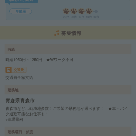
年齢層
20代
30代
40代
50代
60代
募集情報
時給
時給1050円～1250円 ★Wワーク不可
交通費
交通費全額支給
勤務地
青森県青森市
青森市など…勤務地多数！ご希望の勤務地が選べます！ ★車・バイ
ク通勤可能なお仕事も！
※車通勤可
勤務曜日・頻度