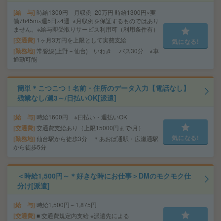
給 与
時給1300円 月収例 20万円 時給1300円×実
働7h45m×週5日×4週 ※月収例を保証するものではあり
ません。※給与即受取りサービス利用可（利用条件有）
交通費
1ヶ月3万円を上限として実費支給
気になる!
勤務地
常磐線(上野－仙台) いわき バス30分 ※車
通勤可能
簡単＊こつこつ！名前・住所のデータ入力【電話なし】
残業なし/週3～/日払いOK[派遣]
給 与
時給1600円 ※日払い・週払いOK
交通費
交通費支給あり（上限15000円まで/月）
気になる!
勤務地
仙台駅から徒歩3分 ＊あおば通駅・広瀬通駅
から徒歩5分
＜時給1,500円～＊好きな時にお仕事＞DMのモクモク仕
分け[派遣]
給 与
時給1,500円～1,875円
交通費
■ 交通費規定内支給 ※派遣先による