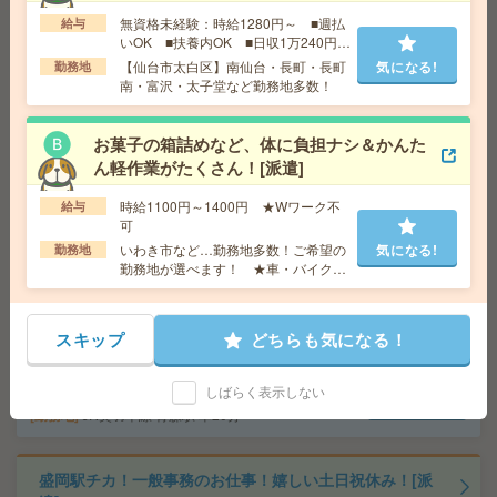
給 与
時給1300円＋交
無資格未経験：時給1280円～ ■週払
給与
交通費
交通費支給有(社内規定により)
いOK ■扶養内OK ■日収1万240円以
気になる!
勤務地
青森市
上
【仙台市太白区】南仙台・長町・長町
気になる!
勤務地
南・富沢・太子堂など勤務地多数！
データ入力・チェック【北上市×期間限定×扶養枠内】[派
お菓子の箱詰めなど、体に負担ナシ＆かんた
遣]
ん軽作業がたくさん！[派遣]
給 与
時給1300円
時給1100円～1400円 ★Wワーク不
給与
交通費
交通費支給
気になる!
可
勤務地
岩手県 北上市 「村崎野駅」 車 10分
いわき市など…勤務地多数！ご希望の
気になる!
勤務地
勤務地が選べます！ ★車・バイク通
勤可能なお仕事も！
【青森空港／新青森駅】レンタカー店での受付とカンタ
ン事務！[派遣]
スキップ
どちらも気になる！
給 与
時給1250円＋交
交通費
交通費支給有(社内規定により)
しばらく表示しない
気になる!
勤務地
JR奥羽本線 青森駅 車20分
盛岡駅チカ！一般事務のお仕事！嬉しい土日祝休み！[派