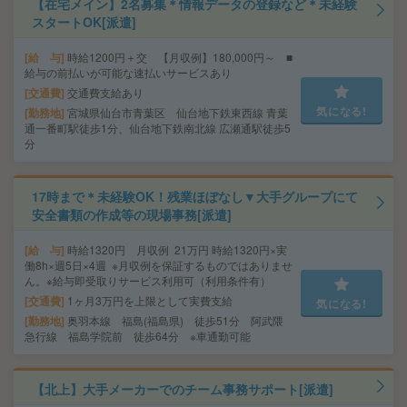
【在宅メイン】2名募集＊情報データの登録など＊未経験
スタートOK[派遣]
給 与
時給1200円＋交 【月収例】180,000円～ ■
給与の前払いが可能な速払いサービスあり
交通費
交通費支給あり
気になる!
勤務地
宮城県仙台市青葉区 仙台地下鉄東西線 青葉
通一番町駅徒歩1分、仙台地下鉄南北線 広瀬通駅徒歩5
分
17時まで＊未経験OK！残業ほぼなし▼大手グループにて
安全書類の作成等の現場事務[派遣]
給 与
時給1320円 月収例 21万円 時給1320円×実
働8h×週5日×4週 ※月収例を保証するものではありませ
ん。※給与即受取りサービス利用可（利用条件有）
交通費
1ヶ月3万円を上限として実費支給
気になる!
勤務地
奥羽本線 福島(福島県) 徒歩51分 阿武隈
急行線 福島学院前 徒歩64分 ※車通勤可能
【北上】大手メーカーでのチーム事務サポート[派遣]