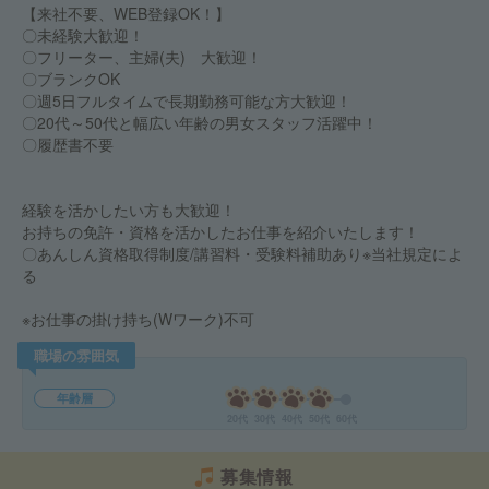
【来社不要、WEB登録OK！】
〇未経験大歓迎！
〇フリーター、主婦(夫) 大歓迎！
〇ブランクOK
〇週5日フルタイムで長期勤務可能な方大歓迎！
〇20代～50代と幅広い年齢の男女スタッフ活躍中！
〇履歴書不要
経験を活かしたい方も大歓迎！
お持ちの免許・資格を活かしたお仕事を紹介いたします！
〇あんしん資格取得制度/講習料・受験料補助あり※当社規定によ
る
※お仕事の掛け持ち(Wワーク)不可
職場の雰囲気
年齢層
20代
30代
40代
50代
60代
募集情報