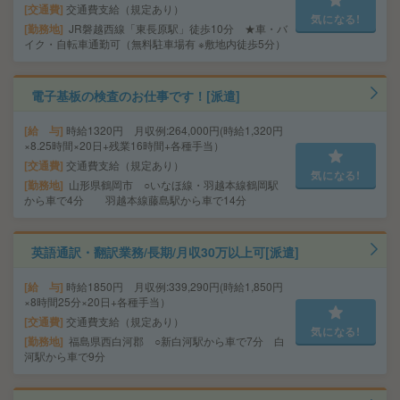
交通費
交通費支給（規定あり）
気になる!
勤務地
JR磐越西線「東長原駅」徒歩10分 ★車・バ
イク・自転車通勤可（無料駐車場有 ※敷地内徒歩5分）
電子基板の検査のお仕事です！[派遣]
給 与
時給1320円 月収例:264,000円(時給1,320円
×8.25時間×20日+残業16時間+各種手当）
交通費
交通費支給（規定あり）
気になる!
勤務地
山形県鶴岡市 ○いなほ線・羽越本線鶴岡駅
から車で4分 羽越本線藤島駅から車で14分
英語通訳・翻訳業務/長期/月収30万以上可[派遣]
給 与
時給1850円 月収例:339,290円(時給1,850円
×8時間25分×20日+各種手当）
交通費
交通費支給（規定あり）
気になる!
勤務地
福島県西白河郡 ○新白河駅から車で7分 白
河駅から車で9分