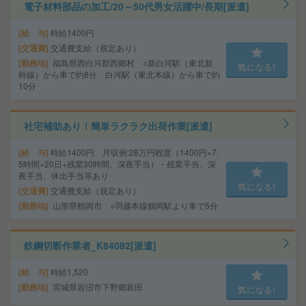
電子材料部品の加工/20～50代男女活躍中/長期[派遣]
給 与
時給1400円
交通費
交通費支給（規定あり）
勤務地
福島県西白河郡西郷村 ○新白河駅（東北新
気になる!
幹線）から車で約8分 白河駅（東北本線）から車で約
10分
社宅補助あり！簡単ラクラク出荷作業[派遣]
給 与
時給1400円 月収例:28万円程度（1400円×7.
5時間×20日+残業30時間、深夜手当）・残業手当、深
夜手当、休出手当等あり
気になる!
交通費
交通費支給（規定あり）
勤務地
山形県鶴岡市 ○羽越本線鶴岡駅より車で5分
鉄鋼切断作業者_K84082[派遣]
給 与
時給1,520
勤務地
宮城県岩沼市下野郷新田
気になる!