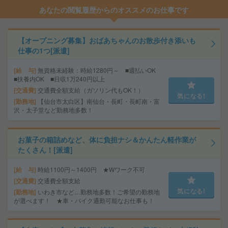
あなたの閲覧履歴からのオススメのお仕事です
【オープニング募集】おばあちゃんのお散歩付き添いも
仕事の1つ[派遣]
給 与
無資格未経験：時給1280円～ ■週払いOK
■扶養内OK ■日収1万240円以上
交通費
交通費全額支給（ガソリン代もOK！）
気になる!
勤務地
【仙台市太白区】南仙台・長町・長町南・富
沢・太子堂など勤務地多数！
お菓子の箱詰めなど、体に負担ナシ＆かんたん軽作業が
たくさん！[派遣]
給 与
時給1100円～1400円 ★Wワーク不可
交通費
交通費全額支給
気になる!
勤務地
いわき市など…勤務地多数！ご希望の勤務地
が選べます！ ★車・バイク通勤可能なお仕事も！