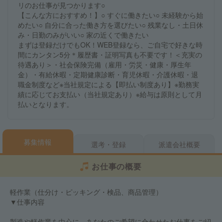
リのお仕事が見つかります○
【こんな方におすすめ！】○ すぐに働きたい○ 未経験から始
めたい○ 自分に合った働き方を選びたい○ 残業なし・土日休
み・日勤のみがいい○ 家の近くで働きたい
まずは登録だけでもOK！WEB登録なら、ご自宅で好きな時
間にカンタン5分＊履歴書・証明写真も不要です！＜充実の
待遇あり＞・社会保険完備（雇用・労災・健康・厚生年
金）・有給休暇・定期健康診断・育児休暇・介護休暇・退
職金制度など※当社規定による【即払い制度あり】※勤務実
績に応じてお支払い（当社規定あり）※給与は原則として月
払いとなります。
募集情報
選考・登録
派遣会社概要
お仕事の概要
軽作業（仕分け・ピッキング・検品、商品管理）
▼仕事内容
製造や軽作業を中心に、あなたのご希望に合わせたお仕事をご紹