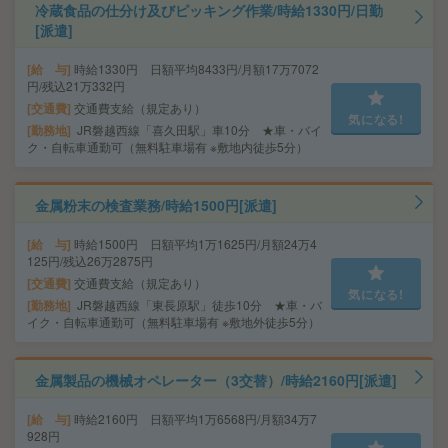
冷蔵食品の仕分け及びピッキング作業/時給1330円/日勤
[派遣]
給 与
時給1330円 日額平均8433円/月額17万7072
円/残込21万332円
交通費
交通費支給（規定あり）
気になる!
勤務地
JR磐越西線「喜久田駅」車10分 ★車・バイ
ク・自転車通勤可（無料駐車場有 ※敷地内徒歩5分）
金属粉末の検査業務/時給1500円[派遣]
給 与
時給1500円 日額平均1万1625円/月額24万4
125円/残込26万2875円
交通費
交通費支給（規定あり）
気になる!
勤務地
JR磐越西線「東長原駅」徒歩10分 ★車・バ
イク・自転車通勤可（無料駐車場有 ※敷地外徒歩5分）
金属製品の機械オペレーター（3交替）/時給2160円[派遣]
給 与
時給2160円 日額平均1万6568円/月額34万7
928円