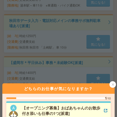
気になる!
勤務地
湯本駅～車11分 ※車通勤・バイク通勤OK
秋田市データ入力・電話対応メインの事務サポ無料駐車
場あり[派遣]
給 与
時給1250円
交通費
交通費支給
気になる!
勤務地
秋田県 秋田市 「土崎駅」 車 10分
【盛岡市＊平日休み】事務＊未経験OK[派遣]
給 与
時給1400円
交通費
交通費支給
気になる!
勤務地
岩手県 盛岡市 「岩手飯岡駅」 車 5分,「仙北
どちらのお仕事が気になりますか？
町駅」 車 5分
1
/10
《未経験OK》時給1300円＊大手企業でのデータ入力な
【オープニング募集】おばあちゃんのお散歩
ど！17時まで[派遣]
付き添いも仕事の1つ[派遣]