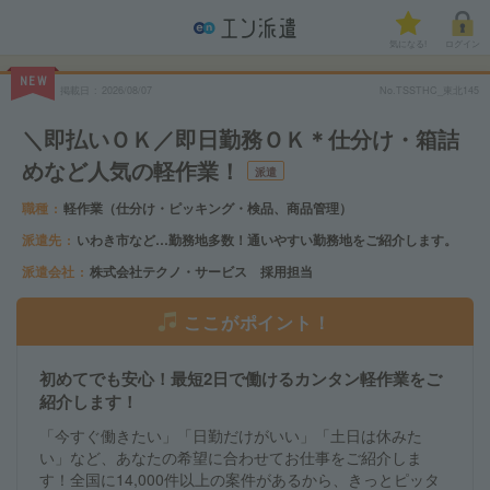
気になる!
ログイン
NEW
掲載日
2026/08/07
No.TSSTHC_東北145
＼即払いＯＫ／即日勤務ＯＫ＊仕分け・箱詰
めなど人気の軽作業！
派遣
職種
軽作業（仕分け・ピッキング・検品、商品管理）
派遣先
いわき市など…勤務地多数！通いやすい勤務地をご紹介します。
派遣会社
株式会社テクノ・サービス 採用担当
ここがポイント！
初めてでも安心！最短2日で働けるカンタン軽作業をご
紹介します！
「今すぐ働きたい」「日勤だけがいい」「土日は休みた
い」など、あなたの希望に合わせてお仕事をご紹介しま
す！全国に14,000件以上の案件があるから、きっとピッタ