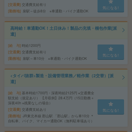
交通費
交通費支給有り
気になる!
勤務地
泉駅～徒歩8分 ※車通勤・バイク通勤OK
高時給！車通勤OK！土日休み！製品の充填・梱包作業[派
遣]
給 与
時給1200円
交通費
交通費支給有り
気になる!
勤務地
泉駅～車10分 ※車通勤・バイク通勤OK
<タイパ抜群>製造・設備管理業務／軽作業（2交替）[派
遣]
給 与
基本時給1700円・深夜時給2125円 ※交通費全
額支給（規定あり） 【月収例】28.4万円（15日勤務＋
深夜40h ※残業なしの場合）
交通費
交通費支給あり
気になる!
勤務地
JR東北本線 郡山駅 「郡山駅」から車10分 ＊
自転車、バイク、マイカー通勤OK（無料駐車場あり）