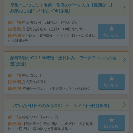
簡単＊こつこつ！名前・住所のデータ入力【電話なし】
残業なし/週3～/日払いOK[派遣]
給 与
時給1600円 ※日払い・週払いOK
交通費
交通費支給あり（上限15000円まで/月）
気になる!
勤務地
仙台駅から徒歩3分 ＊あおば通駅・広瀬通駅
から徒歩5分
給与即払いOK！高時給！土日休み！ワークフィルムの検
査[派遣]
給 与
時給1350円
交通費
交通費支給有り
気になる!
勤務地
赤井駅～車7分 ※車通勤・バイク通勤OK
〈空いた日1日のみからOK〉＊コスメの仕分け[派遣]
給 与
時給1,500円～1,875円
勤務地
【気仙沼市】気仙沼駅・小金沢駅・大谷海岸
気になる!
駅・上鹿折駅・蔵内駅など勤務地多数！