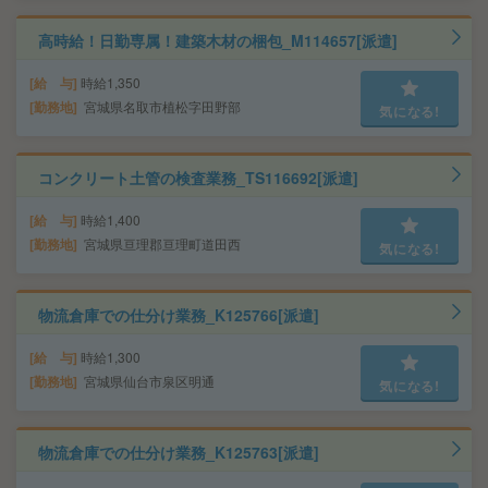
高時給！日勤専属！建築木材の梱包_M114657[派遣]
給 与
時給1,350
勤務地
宮城県名取市植松字田野部
気になる!
コンクリート土管の検査業務_TS116692[派遣]
給 与
時給1,400
勤務地
宮城県亘理郡亘理町道田西
気になる!
物流倉庫での仕分け業務_K125766[派遣]
給 与
時給1,300
勤務地
宮城県仙台市泉区明通
気になる!
物流倉庫での仕分け業務_K125763[派遣]