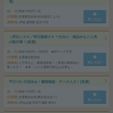
遣]
給 与
時給1400円＋交
交通費
交通費支給有(社内規定により)
気になる!
勤務地
JR線 盛岡駅 徒歩10分
＼即払いＯＫ／即日勤務ＯＫ＊仕分け・箱詰めなど人気
の軽作業！[派遣]
給 与
時給1050円～1250円 ★Wワーク不可
交通費
交通費全額支給
気になる!
勤務地
八戸市など…勤務地多数！ご希望の勤務地が
選べます！ ★車・バイク通勤可能なお仕事も！
平日1日+日祝休み！書類確認・データ入力！[派遣]
給 与
時給1100円＋交
交通費
交通費支給有(弊社規定あり)
気になる!
勤務地
JR仙山線 羽前千歳駅 車5分