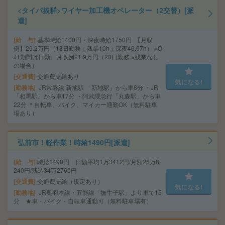
<タイパ抜群>ワイヤー加工機オペレーター（2交替）[派
遣]
給 与
基本時給1400円・深夜時給1750円 【月収
例】26.2万円（18日勤務＋残業10h＋深夜46.67h） ※O
JT期間は日勤。月収例21.9万円（20日勤務 ※残業なし
の場合）
交通費
交通費支給あり
気になる!
勤務地
JR常磐線 新地駅 「新地駅」から車8分 ・JR
「相馬駅」から車17分 ・阿武隈急行「丸森駅」から車
22分 ＊自転車、バイク、マイカー通勤OK（無料駐車
場あり）
弘前市！軽作業！時給1490円[派遣]
給 与
時給1490円 日額平均1万3412円/月額26万8
240円/残込34万2760円
交通費
交通費支給（規定あり）
気になる!
勤務地
JR奥羽本線・五能線「撫牛子駅」より車で15
分 ★車・バイク・自転車通勤可（無料駐車場有）