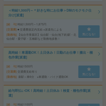
＜時給1,500円～＊好きな時にお仕事＞DMのモクモク仕
分け[派遣]
給 与
時給1,500円～1,875円
交通費
■ 交通費規定内支給 ※派遣先による
気になる!
勤務地
【仙台市青葉区】仙台駅・仙台(地下鉄)駅・北
仙台駅・愛子駅・五橋駅など勤務地多数！
高時給！車通勤OK！土日休み！日勤のお仕事！搬出・梱
包作業[派遣]
給 与
時給1500円
交通費
交通費支給有り
気になる!
勤務地
泉駅～車6分 ※車通勤・バイク通勤OK
給与即払いOK！高時給！土日休み！検査・梱包作業[派
遣]
給 与
時給1100円