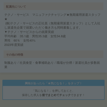
配属先について
テクノ・サービス マニュファクチャリング★無期雇用派遣スタッフ
★
(株)テクノ・サービスの正社員（無期雇用派遣スタッフ）として入社
し派遣先企業で就業いただく働き方も同時募集します。
▼テクノ・サービスからの就業実績
平均年齢 35.1歳 男性35.3歳 女性34.8歳
男性 60％ 女性40%
2023年度実績
その他の特徴
制服あり / 社員食堂・食事補助あり / 職場が分煙 / 派遣社員が多数就
業
興味があったら「★気になる！」をタップ！
「気になる！」を押しておくと、
保存した求人を
後でまとめてチェック
できます！