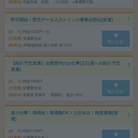
勤務地
羽越本線 秋田 バス45分 ※車通勤可能
即日開始！受注データ入力メインの事務@郡山[派遣]
給 与
時給1300円＋交
交通費
交通費支給
気になる!
勤務地
JR磐越西線 喜久田駅 車で5分
【紹介予定派遣】企業受付のお仕事[正社員への紹介予定
派遣]
給 与
時給1400円
交通費
交通費支給
気になる!
勤務地
青森県 青森市 「青森駅」 徒歩 15分
座り仕事！高時給！車通勤OK！土日休み！検査業務[派
遣]
給 与
時給1100円
交通費
交通費支給有り