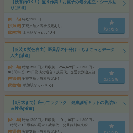
【扶養内OK！】座り作業！お菓子の箱を組立・シール貼
り[派遣]
給 与
時給1300円
交通費
実費支給／当社規定あり。
気になる!
勤務地
土呂駅から徒歩10分
【服装＆髪色自由】医薬品の仕分け＋ちょこっとデータ
入力[派遣]
給 与
時給1500円／月収例：254,625円＝1,500円×
8時間05分×21日勤務の場合＋残業代、交通費別途支給
交通費
実費支給／当社規定あり。
気になる!
勤務地
草加駅からバス5分
【8月末まで】座ってラクラク！健康診断キットの袋詰め
＆検品[派遣]
給 与
時給1300円／月収例：191,100円＝1,300円×
7時間×21日勤務の場合＋残業代、交通費別途支給
交通費
実費支給／当社規定あり。
気になる!