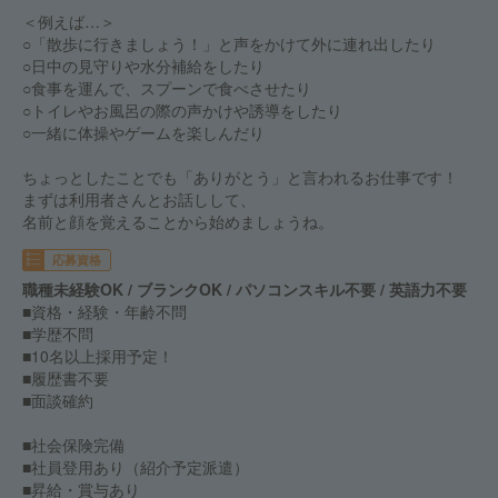
＜例えば…＞
○「散歩に行きましょう！」と声をかけて外に連れ出したり
○日中の見守りや水分補給をしたり
○食事を運んで、スプーンで食べさせたり
○トイレやお風呂の際の声かけや誘導をしたり
○一緒に体操やゲームを楽しんだり
ちょっとしたことでも「ありがとう」と言われるお仕事です！
まずは利用者さんとお話しして、
名前と顔を覚えることから始めましょうね。
応募資格
職種未経験OK / ブランクOK / パソコンスキル不要 / 英語力不要
■資格・経験・年齢不問
■学歴不問
■10名以上採用予定！
■履歴書不要
■面談確約
■社会保険完備
■社員登用あり（紹介予定派遣）
■昇給・賞与あり