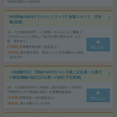
治神宮前駅から徒歩5分
特別時給1800円【ヴァレクストラ】短期スタッフ 日本
橋[派遣]
給 与
時給1800円 ※ご経験・スキルにより優遇 ス
マホでかんたんに前払いで給与が受け取れます（※上
限、条件あり）
交通費
交通費全額支給（規定あり）
気になる!
勤務地
東京都中央区 東京メトロ 日本橋駅から直結
（徒歩1分）
【未経験OK】【時給1600円】6ヶ月後に正社員！お菓子
の製造機械の組立[正社員への紹介予定派遣]
給 与
時給1600円／月収例：260,400円＝1,600円×
7時間45分×21日勤務の場合＋交通費別途支給
交通費
実費支給／当社規定あり。
気になる!
勤務地
鳩ヶ谷駅からバス6分