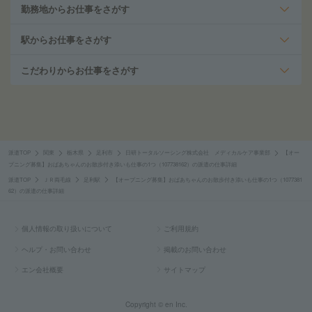
勤務地からお仕事をさがす
駅からお仕事をさがす
こだわりからお仕事をさがす
派遣TOP
関東
栃木県
足利市
日研トータルソーシング株式会社 メディカルケア事業部
【オー
プニング募集】おばあちゃんのお散歩付き添いも仕事の1つ（107738162）の派遣の仕事詳細
派遣TOP
ＪＲ両毛線
足利駅
【オープニング募集】おばあちゃんのお散歩付き添いも仕事の1つ（1077381
62）の派遣の仕事詳細
個人情報の取り扱いについて
ご利用規約
ヘルプ・お問い合わせ
掲載のお問い合わせ
エン会社概要
サイトマップ
Copyright © en Inc.