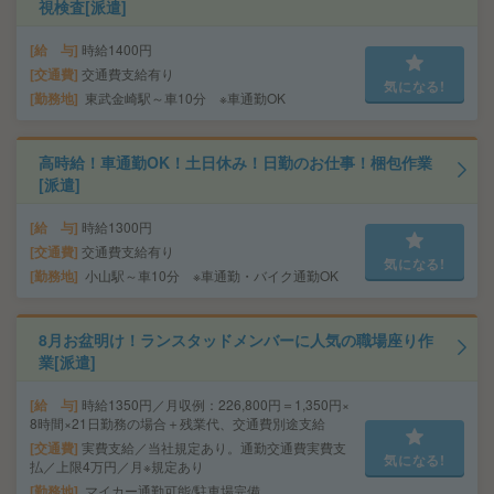
視検査[派遣]
給 与
時給1400円
交通費
交通費支給有り
気になる!
勤務地
東武金崎駅～車10分 ※車通勤OK
高時給！車通勤OK！土日休み！日勤のお仕事！梱包作業
[派遣]
給 与
時給1300円
交通費
交通費支給有り
気になる!
勤務地
小山駅～車10分 ※車通勤・バイク通勤OK
8月お盆明け！ランスタッドメンバーに人気の職場座り作
業[派遣]
給 与
時給1350円／月収例：226,800円＝1,350円×
8時間×21日勤務の場合＋残業代、交通費別途支給
交通費
実費支給／当社規定あり。通勤交通費実費支
気になる!
払／上限4万円／月※規定あり
勤務地
マイカー通勤可能/駐車場完備