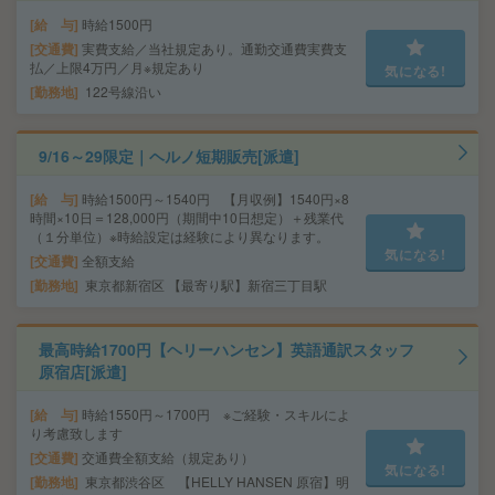
給 与
時給1500円
交通費
実費支給／当社規定あり。通勤交通費実費支
払／上限4万円／月※規定あり
気になる!
勤務地
122号線沿い
9/16～29限定｜ヘルノ短期販売[派遣]
給 与
時給1500円～1540円 【月収例】1540円×8
時間×10日＝128,000円（期間中10日想定）＋残業代
（１分単位）※時給設定は経験により異なります。
気になる!
交通費
全額支給
勤務地
東京都新宿区 【最寄り駅】新宿三丁目駅
最高時給1700円【ヘリーハンセン】英語通訳スタッフ
原宿店[派遣]
給 与
時給1550円～1700円 ※ご経験・スキルによ
り考慮致します
交通費
交通費全額支給（規定あり）
気になる!
勤務地
東京都渋谷区 【HELLY HANSEN 原宿】明