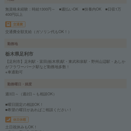
無資格未経験：時給1300円～ ■週払いOK ■扶養内OK ■日収1万
400円以上
交通費
交通費全額支給（ガソリン代もOK！）
勤務地
栃木県足利市
【足利市】足利駅・富田(栃木県)駅・東武和泉駅・野州山辺駅・あしか
がフラワーパーク駅など勤務地多数！
※車通勤可
勤務曜日・頻度
週3日～（週2日～も相談OK）
■曜日固定の相談OK！
■希望の曜日があればご相談ください！
休日休暇
土日祝休みもOK！