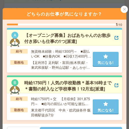
給 与
時給1900円～2100円＋交 ■給与の前払いが
どちらのお仕事が気になりますか？
可能な速払いサービスあり
交通費
交通費支給あり
気になる!
1
/10
勤務地
東京都千代田区 東京メトロ有楽町線 麹町駅
徒歩1分、東京メトロ半蔵門線 半蔵門駅徒歩5分
【オープニング募集】おばあちゃんのお散歩
付き添いも仕事の1つ[派遣]
小規模施設でおばあちゃんのお話相手など＊未経験OK[派
無資格未経験：時給1300円～ ■週払
給与
遣]
いOK ■扶養内OK ■日収1万400円以
上
【足利市】足利駅・富田(栃木県)駅・
気になる!
勤務地
給 与
無資格の方：時給1500円～1875円 / 介護福祉
東武和泉駅・野州山辺駅・あしかがフ
士：時給1800円～2250円 / 初任者以上：時給1600円
ラワーパーク駅など勤務地多数！
～2000円
交通費
全額支給
時給1750円！人気の学校勤務＊基本16時まで
気になる!
勤務地
【土浦市】土浦・荒川沖・神立など勤務地多
＊書類の封入など学校事務！12月迄[派遣]
数！
時給1750円＋交 【月収例】301,875
給与
円～ ■給与の前払いが可能な速払い
サービスあり
＼来社不要／単発1日OK＊お菓子の仕分け[派遣]
東京都千代田区 中央・総武線各停 飯
気になる!
勤務地
田橋駅徒歩7分
給 与
時給1,200円～1,625円
勤務地
【小山市】小山駅・間々田駅・思川駅など勤