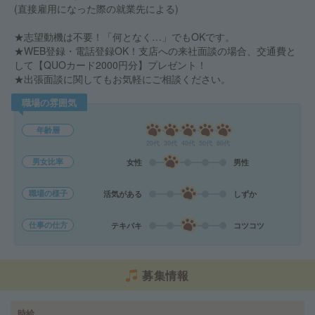
(直接雇用になった際の就業先による)
★志望動機は不要！「何となく…」でもOKです。
★WEB登録・電話登録OK！支店への来社面談の場合、交通費と
して【QUOカード2000円分】プレゼント！
★出張面談に関してもお気軽にご相談ください。
職場の雰囲気
年齢層
20代
30代
40代
50代
60代
男女比率
女性
男性
職場の様子
活気がある
しずか
仕事の仕方
テキパキ
コツコツ
募集情報
時給