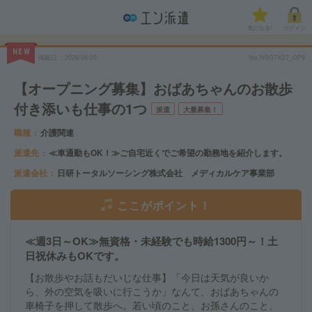
気になる!
ログイン
NEW
掲載日
2026/08/05
No.NSGTK27_OP9
【オープニング募集】おばあちゃんのお散歩
付き添いも仕事の1つ
派遣
大量募集！
職種
介護関連
派遣先
≪車通勤もOK！≫ご自宅近くでご希望の勤務地を紹介します。
派遣会社
日研トータルソーシング株式会社 メディカルケア事業部
ここがポイント！
≪週3日～OK≫無資格・未経験でも時給1300円～！土
日祝休みもOKです。
【お散歩やお話もだいじな仕事】「今日は天気が良いか
ら、外の空気を吸いに行こうか」なんて、おばあちゃんの
車椅子を押して散歩へ。若い頃のこと、お孫さんのこと、