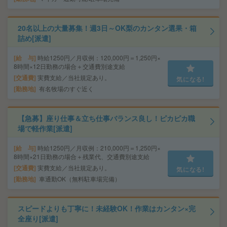
20名以上の大量募集！週3日～OK梨のカンタン選果・箱
詰め[派遣]
給 与
時給1250円／月収例：120,000円＝1,250円×
8時間×12日勤務の場合＋交通費別途支給
交通費
実費支給／当社規定あり。
気になる!
勤務地
有名牧場のすぐ近く
【急募】座り仕事＆立ち仕事バランス良し！ピカピカ職
場で軽作業[派遣]
給 与
時給1250円／月収例：210,000円＝1,250円×
8時間×21日勤務の場合＋残業代、交通費別途支給
交通費
実費支給／当社規定あり。
気になる!
勤務地
車通勤OK（無料駐車場完備）
スピードよりも丁寧に！未経験OK！作業はカンタン×完
全座り[派遣]