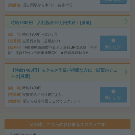
勤務地
霞ヶ関駅から車7分、徒歩15分
時給1900円！入社祝金10万円支給！[派遣]
給 与
時給1900円～2375円
交通費
交通費支給（規定あり）
気になる!
勤務地
神奈川県川崎市中原区大倉町/JR南武線「平間
駅」徒歩15分 ※自転車通勤OK ★自転車通勤ＯＫ
【時給1400円】モクモク作業が得意な方に！試薬のチェ
ック[派遣]
給 与
時給1400円
交通費
実費支給／当社規定あり。
気になる!
勤務地
駅から徒歩で通えるのでラクチン！
その他、こちらのお仕事もオススメです