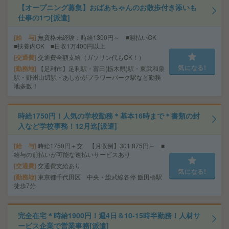
【オープニング募集】おばあちゃんのお散歩付き添いも
仕事の1つ[派遣]
給 与
無資格未経験：時給1300円～ ■週払いOK
■扶養内OK ■日収1万400円以上
交通費
交通費全額支給（ガソリン代もOK！）
気になる!
勤務地
【足利市】足利駅・富田(栃木県)駅・東武和泉
駅・野州山辺駅・あしかがフラワーパーク駅など勤務
地多数！
時給1750円！人気の学校勤務＊基本16時まで＊書類の封
入など学校事務！12月迄[派遣]
給 与
時給1750円＋交 【月収例】301,875円～ ■
給与の前払いが可能な速払いサービスあり
交通費
交通費支給あり
気になる!
勤務地
東京都千代田区 中央・総武線各停 飯田橋駅
徒歩7分
完全在宅＊時給1900円！週4日＆10-15時半勤務！人材サ
ービス企業で営業事務[派遣]