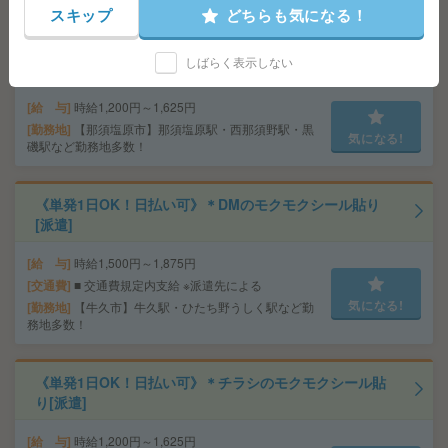
気になる!
務地多数！
スキップ
どちらも気になる！
しばらく表示しない
＼来社不要／単発1日OK＊DMの仕分け[派遣]
給 与
時給1,200円～1,625円
勤務地
【那須塩原市】那須塩原駅・西那須野駅・黒
気になる!
磯駅など勤務地多数！
《単発1日OK！日払い可》＊DMのモクモクシール貼り
[派遣]
給 与
時給1,500円～1,875円
交通費
■ 交通費規定内支給 ※派遣先による
気になる!
勤務地
【牛久市】牛久駅・ひたち野うしく駅など勤
務地多数！
《単発1日OK！日払い可》＊チラシのモクモクシール貼
り[派遣]
給 与
時給1,200円～1,625円