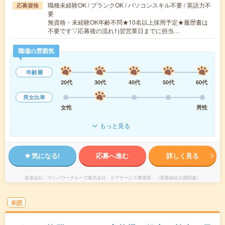
職種未経験OK / ブランクOK / パソコンスキル不要 / 英語力不
応募資格
要
無資格・未経験OK年齢不問★10名以上採用予定★履歴書は
不要です▽応募後の流れ1)翌営業日までに担当…
職場の雰囲気
年齢層
20代
30代
40代
50代
60代
男女比率
女性
男性
もっと見る
気になる!
応募へ進む
詳しく見る
派遣会社
マンパワーグループ株式会社 ケアサービス事業部 （医療福祉介護関連）
未読