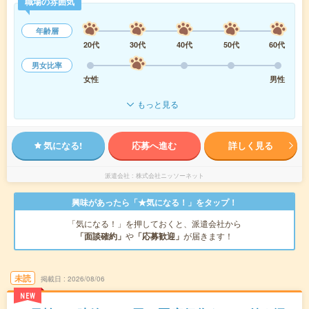
職場の雰囲気
年齢層
20代
30代
40代
50代
60代
男女比率
女性
男性
もっと見る
気になる!
応募へ進む
詳しく見る
派遣会社
株式会社ニッソーネット
興味があったら「★気になる！」をタップ！
「気になる！」を押しておくと、派遣会社から
「面談確約」
や
「応募歓迎」
が届きます！
未読
掲載日
2026/08/06
NEW