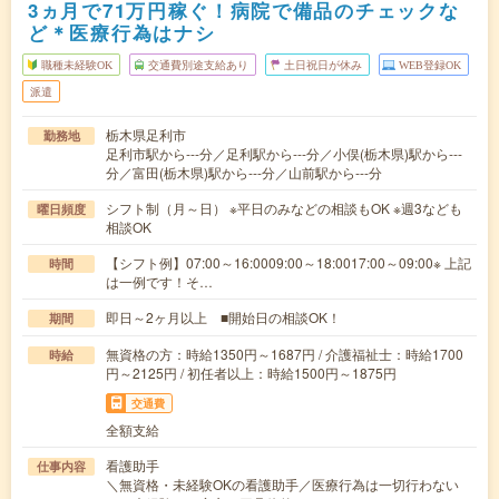
3ヵ月で71万円稼ぐ！病院で備品のチェックな
ど＊医療行為はナシ
職種未経験OK
交通費別途支給あり
土日祝日が休み
WEB登録OK
派遣
栃木県足利市
勤務地
足利市駅から---分／足利駅から---分／小俣(栃木県)駅から---
分／富田(栃木県)駅から---分／山前駅から---分
シフト制（月～日） ※平日のみなどの相談もOK ※週3なども
曜日頻度
相談OK
【シフト例】07:00～16:0009:00～18:0017:00～09:00※ 上記
時間
は一例です！そ…
即日～2ヶ月以上 ■開始日の相談OK！
期間
無資格の方：時給1350円～1687円 / 介護福祉士：時給1700
時給
円～2125円 / 初任者以上：時給1500円～1875円
交通費
全額支給
看護助手
仕事内容
＼無資格・未経験OKの看護助手／医療行為は一切行わない