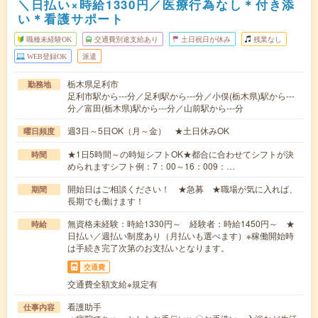
＼日払い×時給1330円／医療行為なし＊付き添
い＊看護サポート
職種未経験OK
交通費別途支給あり
土日祝日が休み
残業なし
WEB登録OK
派遣
栃木県足利市
勤務地
足利市駅から---分／足利駅から---分／小俣(栃木県)駅から---
分／富田(栃木県)駅から---分／山前駅から---分
週3日～5日OK（月～金） ★土日休みOK
曜日頻度
★1日5時間～の時短シフトOK★都合に合わせてシフトが決
時間
められますシフト例：7：00～16：009：…
開始日はご相談ください！ ★急募 ★職場が気に入れば、
期間
長期でも働けます！
無資格未経験：時給1330円～ 経験者：時給1450円～ ★
時給
日払い／週払い制度あり（月払いも選べます）※稼働開始時
は手続き完了次第のお支払いとなります。
交通費
交通費全額支給※規定有
看護助手
仕事内容