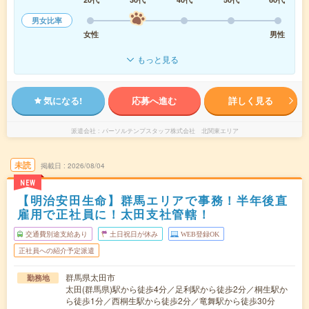
男女比率
女性
男性
もっと見る
気になる!
応募へ進む
詳しく見る
派遣会社
パーソルテンプスタッフ株式会社 北関東エリア
未読
掲載日
2026/08/04
NEW
【明治安田生命】群馬エリアで事務！半年後直
雇用で正社員に！太田支社管轄！
交通費別途支給あり
土日祝日が休み
WEB登録OK
正社員への紹介予定派遣
群馬県太田市
勤務地
太田(群馬県)駅から徒歩4分／足利駅から徒歩2分／桐生駅か
ら徒歩1分／西桐生駅から徒歩2分／竜舞駅から徒歩30分