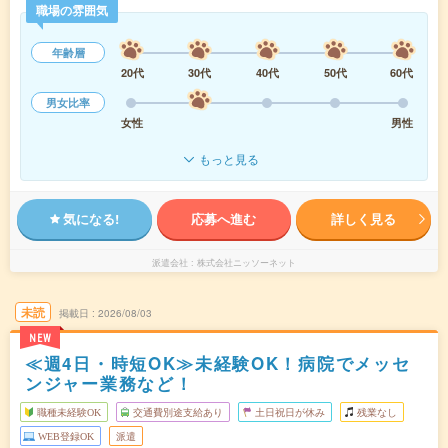
職場の雰囲気
年齢層
20代
30代
40代
50代
60代
男女比率
女性
男性
もっと見る
気になる!
応募へ進む
詳しく見る
派遣会社
株式会社ニッソーネット
未読
掲載日
2026/08/03
NEW
≪週4日・時短OK≫未経験OK！病院でメッセ
ンジャー業務など！
職種未経験OK
交通費別途支給あり
土日祝日が休み
残業なし
WEB登録OK
派遣