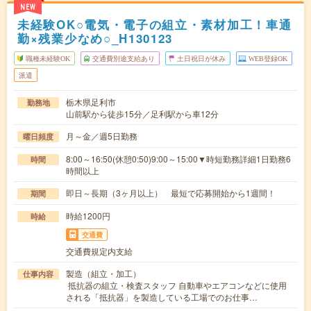
NEW
未経験OK○電気・電子の組立・素材加工！車通
勤×残業少なめ○_H130123
職種未経験OK
交通費別途支給あり
土日祝日が休み
WEB登録OK
派遣
栃木県足利市
勤務地
山前駅から徒歩15分／足利駅から車12分
月～金／週5日勤務
曜日頻度
8:00～16:50(休憩0:50)9:00～15:00▼時短勤務詳細1日勤務6
時間
時間以上
即日～長期（3ヶ月以上） 最短で応募開始から1週間！
期間
時給1200円
時給
交通費
交通費規定内支給
製造（組立・加工）
仕事内容
抵抗器の組立・検査スタッフ 自動車やエアコンなどに使用
される「抵抗器」を製造している工場でのお仕事…