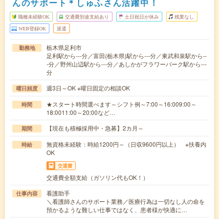
んのサポート＊しゅふさん活躍中！
職種未経験OK
交通費別途支給あり
土日祝日が休み
残業なし
WEB登録OK
派遣
栃木県足利市
勤務地
足利駅から---分／富田(栃木県)駅から---分／東武和泉駅から--
-分／野州山辺駅から---分／あしかがフラワーパーク駅から---
分
週3日～OK ※曜日固定の相談OK
曜日頻度
★スタート時間選べます～シフト例～7:00～16:009:00～
時間
18:0011:00～20:00など…
【現在も積極採用中・急募】2カ月～
期間
無資格未経験：時給1200円～（日収9600円以上） ※扶養内
時給
OK
交通費
交通費全額支給（ガソリン代もOK！）
看護助手
仕事内容
＼看護師さんのサポート業務／医療行為は一切なし人の命を
預かるような難しい仕事ではなく、患者様が快適に…