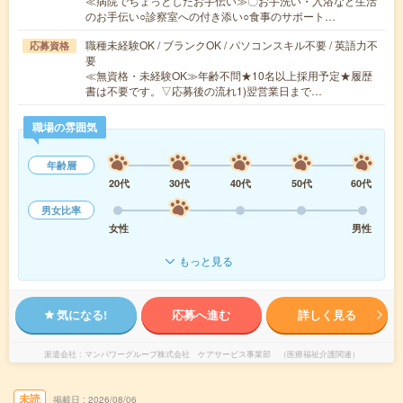
≪病院でちょっとしたお手伝い≫〇お手洗い・入浴など生活
のお手伝い○診察室への付き添い○食事のサポート…
職種未経験OK / ブランクOK / パソコンスキル不要 / 英語力不
応募資格
要
≪無資格・未経験OK≫年齢不問★10名以上採用予定★履歴
書は不要です。▽応募後の流れ1)翌営業日まで…
職場の雰囲気
年齢層
20代
30代
40代
50代
60代
男女比率
女性
男性
もっと見る
気になる!
応募へ進む
詳しく見る
派遣会社
マンパワーグループ株式会社 ケアサービス事業部 （医療福祉介護関連）
未読
掲載日
2026/08/06