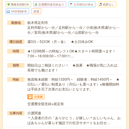
職種未経験OK
交通費別途支給あり
土日祝日が休み
残業なし
WEB登録OK
派遣
栃木県足利市
勤務地
足利市駅から---分／足利駅から---分／小俣(栃木県)駅から---
分／富田(栃木県)駅から---分／山前駅から---分
週3日～5日OK（月～金） ★土日休みOK
曜日頻度
★1日5時間～の時短シフトOK★スタート時間選べます！
時間
7:00～16:009:00～17:0011:…
開始日はご相談ください！ ★急募 ★職場が気に入れば、
期間
長期でも働けます！
無資格未経験：時給1330円～ 経験者：時給1450円～ ★
時給
日払い／週払い制度あり（月払いも選べます）※稼働開始時
は手続き完了次第のお支払いとなります。
交通費
交通費全額支給※規定有
介護関連
仕事内容
＊入居者の方の「ありがとう」が嬉しい＊おじいちゃん、お
ばあちゃんが暮らす施設での生活サポートをお任せ…