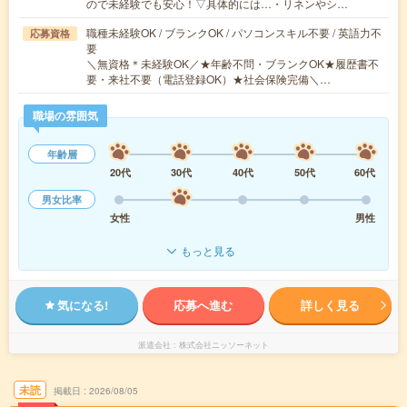
ので未経験でも安心！▽具体的には…・リネンやシ…
職種未経験OK / ブランクOK / パソコンスキル不要 / 英語力不
応募資格
要
＼無資格＊未経験OK／★年齢不問・ブランクOK★履歴書不
要・来社不要（電話登録OK）★社会保険完備＼…
職場の雰囲気
年齢層
20代
30代
40代
50代
60代
男女比率
女性
男性
もっと見る
気になる!
応募へ進む
詳しく見る
派遣会社
株式会社ニッソーネット
未読
掲載日
2026/08/05