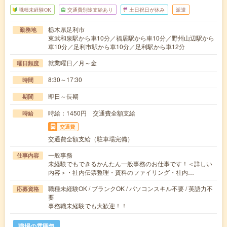
職種未経験OK
交通費別途支給あり
土日祝日が休み
派遣
栃木県足利市
勤務地
東武和泉駅から車10分／福居駅から車10分／野州山辺駅から
車10分／足利市駅から車10分／足利駅から車12分
就業曜日／月～金
曜日頻度
8:30～17:30
時間
即日～長期
期間
時給：1450円 交通費全額支給
時給
交通費
交通費全額支給（駐車場完備）
一般事務
仕事内容
未経験でもできるかんたん一般事務のお仕事です！＜詳しい
内容＞・社内伝票整理・資料のファイリング・社内…
職種未経験OK / ブランクOK / パソコンスキル不要 / 英語力不
応募資格
要
事務職未経験でも大歓迎！！
職場の雰囲気