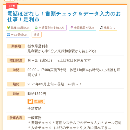
NEW
電話ほぼなし！書類チェック＆データ入力のお
仕事！足利市
職種未経験OK
交通費別途支給あり
土日祝日が休み
残業なし
WEB登録OK
派遣
栃木県足利市
勤務地
足利駅から車9分／東武和泉駅から徒歩23分
月～金（週5日） ※土日祝日お休みです
曜日頻度
09:00～17:00(実働7時間 休憩1時間)※お時間のご相談も可
時間
能です！
2026年09月上旬～長期 ※9月～！
期間
時給1350円
時給
交通費
全額支給
一般事務
仕事内容
＊書類チェック＊専用システムでのデータ入力＊メール応対
＊入金チェック（上記のチェックや入力に慣れてき…