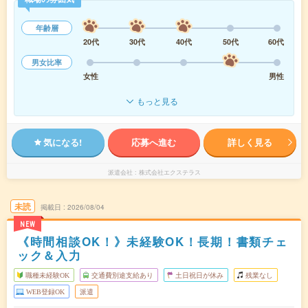
年齢層
20代
30代
40代
50代
60代
男女比率
女性
男性
もっと見る
気になる!
応募へ進む
詳しく見る
派遣会社
株式会社エクステラス
未読
掲載日
2026/08/04
NEW
《時間相談OK！》未経験OK！長期！書類チェ
ック＆入力
職種未経験OK
交通費別途支給あり
土日祝日が休み
残業なし
WEB登録OK
派遣