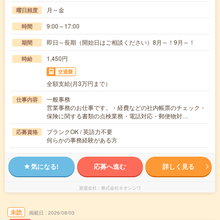
月～金
曜日頻度
9:00～17:00
時間
即日～長期（開始日はご相談ください）8月～！9月～！
期間
1,450円
時給
交通費
全額支給(月3万円まで）
一般事務
仕事内容
営業事務のお仕事です。・経費などの社内帳票のチェック・
保険に関する書類の点検業務・電話対応・郵便物対…
ブランクOK / 英語力不要
応募資格
何らかの事務経験がある方
気になる!
応募へ進む
詳しく見る
派遣会社
株式会社ネオシンワ
未読
掲載日
2026/08/03