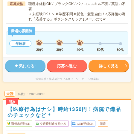
職種未経験OK / ブランクOK / パソコンスキル不要 / 英語力不
応募資格
要
＜未経験OK！＞＃学歴不問＃髪色・髪型自由！○応募後の流
れ「応募する」ボタンをクリック↓メールにてw…
職場の雰囲気
年齢層
20代
30代
40代
50代
60代
気になる!
応募へ進む
詳しく見る
派遣会社
株式会社ウィルオブ・ワーク FO事業部
未読
掲載日
2026/08/03
NEW
【医療行為はナシ】時給1350円！病院で備品
のチェックなど＊
職種未経験OK
交通費別途支給あり
WEB登録OK
派遣