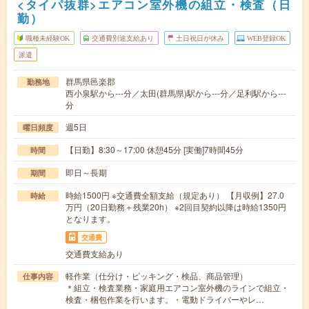
<タイパ抜群>エアコン室外機の組立・検査（日
勤）
職種未経験OK
交通費別途支給あり
土日祝日が休み
WEB登録OK
派遣
群馬県邑楽郡
勤務地
西小泉駅から---分／太田(群馬県)駅から---分／足利駅から---
分
週5日
曜日頻度
【日勤】8:30～17:00 休憩45分 [実働]7時間45分
時間
即日～長期
期間
時給1500円 ※交通費全額支給（規定あり） 【月収例】27.0
時給
万円（20日勤務＋残業20h） ※2回目契約以降は時給1350円
となります。
交通費
交通費支給あり
軽作業（仕分け・ピッキング・検品、商品管理）
仕事内容
＊組立・検査業務・家庭用エアコン室外機のラインで組立・
検査・梱包作業を行います。・電動ドライバーやレ…