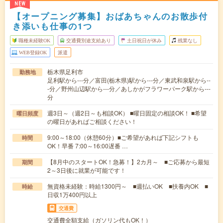
NEW
【オープニング募集】おばあちゃんのお散歩付
き添いも仕事の1つ
職種未経験OK
交通費別途支給あり
土日祝日が休み
残業なし
WEB登録OK
派遣
栃木県足利市
勤務地
足利駅から---分／富田(栃木県)駅から---分／東武和泉駅から--
-分／野州山辺駅から---分／あしかがフラワーパーク駅から---
分
週3日～（週2日～も相談OK） ■曜日固定の相談OK！ ■希望
曜日頻度
の曜日があればご相談ください！
9:00～18:00（休憩60分）■ご希望があれば下記シフトも
時間
OK！早番 7:00～16:00遅番 …
【8月中のスタートOK！急募！】2カ月～ ■ご応募から最短
期間
2～3日後に就業が可能です！
無資格未経験：時給1300円～ ■週払いOK ■扶養内OK ■
時給
日収1万400円以上
交通費
交通費全額支給（ガソリン代もOK！）