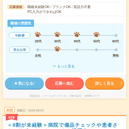
職種未経験OK / ブランクOK / 英語力不要
応募資格
PC入力ができればOK
職場の雰囲気
年齢層
20代
30代
40代
50代
60代
男女比率
女性
男性
もっと見る
気になる!
応募へ進む
詳しく見る
派遣会社
パーソルテンプスタッフ株式会社 北関東エリア
未読
掲載日
2026/08/05
NEW
＜8割が未経験＞病院で備品チェックや患者さ