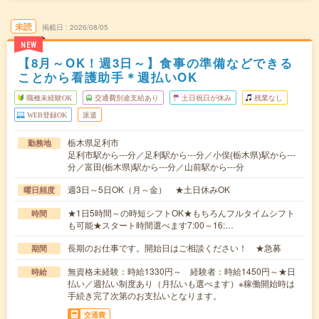
未読
掲載日
2026/08/05
NEW
【8月～OK！週3日～】食事の準備などできる
ことから看護助手＊週払いOK
職種未経験OK
交通費別途支給あり
土日祝日が休み
残業なし
WEB登録OK
派遣
栃木県足利市
勤務地
足利市駅から---分／足利駅から---分／小俣(栃木県)駅から---
分／富田(栃木県)駅から---分／山前駅から---分
週3日～5日OK（月～金） ★土日休みOK
曜日頻度
★1日5時間～の時短シフトOK★もちろんフルタイムシフト
時間
も可能★スタート時間選べます7:00～16:…
長期のお仕事です。開始日はご相談ください！ ★急募
期間
無資格未経験：時給1330円～ 経験者：時給1450円～★日
時給
払い／週払い制度あり（月払いも選べます）※稼働開始時は
手続き完了次第のお支払いとなります。
交通費