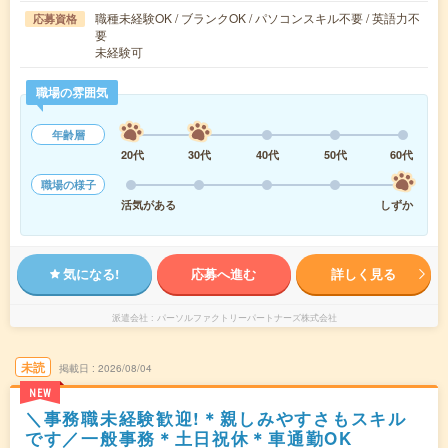
職種未経験OK / ブランクOK / パソコンスキル不要 / 英語力不
応募資格
要
未経験可
職場の雰囲気
年齢層
20代
30代
40代
50代
60代
職場の様子
活気がある
しずか
気になる!
応募へ進む
詳しく見る
派遣会社
パーソルファクトリーパートナーズ株式会社
未読
掲載日
2026/08/04
NEW
＼事務職未経験歓迎!＊親しみやすさもスキル
です／一般事務＊土日祝休＊車通勤OK