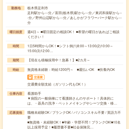
栃木県足利市
勤務地
足利駅から---分／富田(栃木県)駅から---分／東武和泉駅から--
-分／野州山辺駅から---分／あしかがフラワーパーク駅から---
分
週4日～ ■曜日固定の相談OK！ ■希望の曜日があればご相談
曜日頻度
ください！
1日5時間からOK！■シフト例(1)8:00～13:00(2)10:00～
時間
15:00(3)12:00…
【現在も積極採用中！急募！】■2カ月～
期間
無資格未経験：時給1200円～ ■週払いOK ■扶養内OK
時給
交通費
交通費全額支給（ガソリン代もOK！）
看護助手
仕事内容
▼病院の一般病棟にて看護師さんのサポート！具体的に
は、・器具の洗浄・ベットメイキングやシーツ交換・移…
職種未経験OK / ブランクOK / パソコンスキル不要 / 英語力不
応募資格
要
■無資格・未経験OK！■年齢・学歴不問！ブランクOK!■10名
以上採用予定！■履歴書不要■社会保険完…