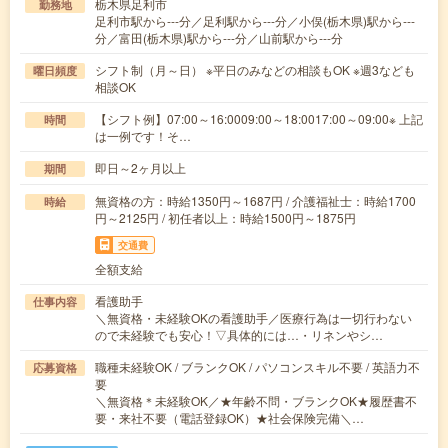
栃木県足利市
勤務地
足利市駅から---分／足利駅から---分／小俣(栃木県)駅から---
分／富田(栃木県)駅から---分／山前駅から---分
シフト制（月～日） ※平日のみなどの相談もOK ※週3なども
曜日頻度
相談OK
【シフト例】07:00～16:0009:00～18:0017:00～09:00※ 上記
時間
は一例です！そ…
即日～2ヶ月以上
期間
無資格の方：時給1350円～1687円 / 介護福祉士：時給1700
時給
円～2125円 / 初任者以上：時給1500円～1875円
交通費
全額支給
看護助手
仕事内容
＼無資格・未経験OKの看護助手／医療行為は一切行わない
ので未経験でも安心！▽具体的には…・リネンやシ…
職種未経験OK / ブランクOK / パソコンスキル不要 / 英語力不
応募資格
要
＼無資格＊未経験OK／★年齢不問・ブランクOK★履歴書不
要・来社不要（電話登録OK）★社会保険完備＼…