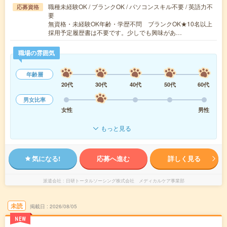
職種未経験OK / ブランクOK / パソコンスキル不要 / 英語力不
応募資格
要
無資格・未経験OK年齢・学歴不問 ブランクOK★10名以上
採用予定履歴書は不要です。少しでも興味があ…
職場の雰囲気
年齢層
20代
30代
40代
50代
60代
男女比率
女性
男性
もっと見る
気になる!
応募へ進む
詳しく見る
派遣会社
日研トータルソーシング株式会社 メディカルケア事業部
未読
掲載日
2026/08/05
NEW