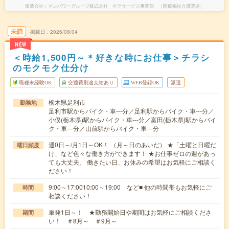
派遣会社
マンパワーグループ株式会社 ケアサービス事業部 （医療福祉介護関連）
未読
掲載日
2026/08/04
NEW
＜時給1,500円～＊好きな時にお仕事＞チラシ
のモクモク仕分け
職種未経験OK
交通費別途支給あり
WEB登録OK
派遣
栃木県足利市
勤務地
足利市駅からバイク・車---分／足利駅からバイク・車---分／
小俣(栃木県)駅からバイク・車---分／富田(栃木県)駅からバイ
ク・車---分／山前駅からバイク・車---分
週0日～/月1日～OK！ （月～日のあいだ） ★「土曜と日曜だ
曜日頻度
け」など色々な働き方ができます！ ★お仕事ゼロの週があっ
ても大丈夫。 働きたい日、お休みの希望はお気軽にご相談く
ださい！
9:00～17:0010:00～19:00 など■ 他の時間帯もお気軽にご
時間
相談ください！
単発1日～！ ★勤務開始日や期間はお気軽にご相談くださ
期間
い！ ＃8月～ ＃9月～