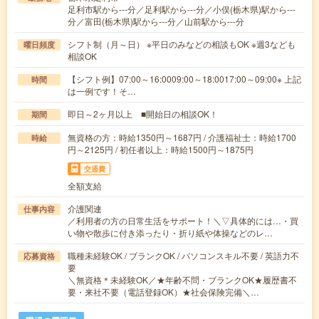
足利市駅から---分／足利駅から---分／小俣(栃木県)駅から---
分／富田(栃木県)駅から---分／山前駅から---分
シフト制（月～日） ※平日のみなどの相談もOK ※週3なども
曜日頻度
相談OK
【シフト例】07:00～16:0009:00～18:0017:00～09:00※ 上記
時間
は一例です！そ…
即日～2ヶ月以上 ■開始日の相談OK！
期間
無資格の方：時給1350円～1687円 / 介護福祉士：時給1700
時給
円～2125円 / 初任者以上：時給1500円～1875円
交通費
全額支給
介護関連
仕事内容
／利用者の方の日常生活をサポート！＼▽具体的には…・買
い物や散歩に付き添ったり・折り紙や体操などのレ…
職種未経験OK / ブランクOK / パソコンスキル不要 / 英語力不
応募資格
要
＼無資格＊未経験OK／★年齢不問・ブランクOK★履歴書不
要・来社不要（電話登録OK）★社会保険完備＼…