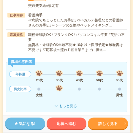
交通費支給※規定有
看護助手
仕事内容
≪病院でちょっとしたお手伝い≫○カルテ整理などの看護師
さんのお手伝い○シーツの交換やベッドメイキング…
職種未経験OK / ブランクOK / パソコンスキル不要 / 英語力不
応募資格
要
無資格・未経験OK年齢不問★10名以上採用予定★履歴書は
不要です▽応募後の流れ1)翌営業日までに担当…
職場の雰囲気
年齢層
20代
30代
40代
50代
60代
男女比率
女性
男性
もっと見る
気になる!
応募へ進む
詳しく見る