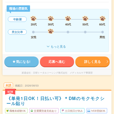
職場の雰囲気
年齢層
20代
30代
40代
50代
60代
男女比率
女性
男性
もっと見る
気になる!
応募へ進む
詳しく見る
派遣会社
日研トータルソーシング株式会社 メディカルケア事業部
未読
掲載日
2026/08/03
NEW
《単発1日OK！日払い可》＊DMのモクモクシ
ール貼り
職種未経験OK
交通費別途支給あり
土日祝日が休み
WEB登録OK