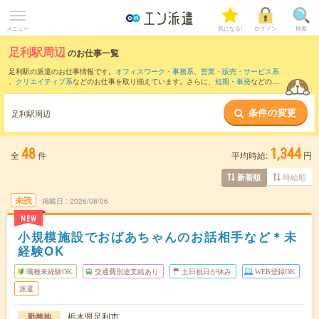
メニュー
気になる!
ログイン
検索
足利駅周辺
のお仕事一覧
足利駅の派遣のお仕事情報です。
オフィスワーク・事務系
、
営業・販売・サービス系
、
クリエイティブ系
などのお仕事を取り揃えています。さらに、
短期
・
単発
などの期
間や、
職種未経験OK
などのこだわり条件で絞り込んでいただけます。
条件の変更
また、
佐野駅
・
太田(群馬県)駅
・
館林駅
・
西小泉駅
・
韮川駅
など近隣駅のお仕事もご確
足利駅周辺
認いただけます。
48
1,344
全
件
平均時給:
円
時給順
新着順
未読
掲載日
2026/08/06
NEW
小規模施設でおばあちゃんのお話相手など＊未
経験OK
職種未経験OK
交通費別途支給あり
土日祝日が休み
WEB登録OK
派遣
栃木県足利市
勤務地