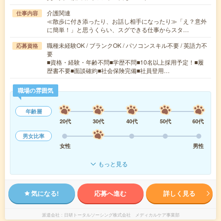
介護関連
仕事内容
≪散歩に付き添ったり、お話し相手になったり≫「え？意外
に簡単！」と思うくらい、スグできる仕事からスタ…
職種未経験OK / ブランクOK / パソコンスキル不要 / 英語力不
応募資格
要
■資格・経験・年齢不問■学歴不問■10名以上採用予定！■履
歴書不要■面談確約■社会保険完備■社員登用…
職場の雰囲気
年齢層
20代
30代
40代
50代
60代
男女比率
女性
男性
もっと見る
気になる!
応募へ進む
詳しく見る
派遣会社
日研トータルソーシング株式会社 メディカルケア事業部