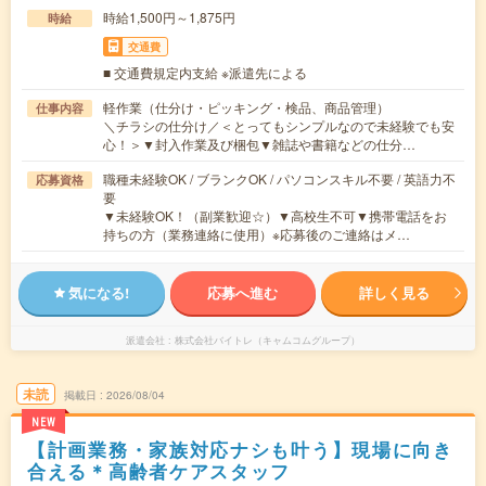
時給1,500円～1,875円
時給
交通費
■ 交通費規定内支給 ※派遣先による
軽作業（仕分け・ピッキング・検品、商品管理）
仕事内容
＼チラシの仕分け／＜とってもシンプルなので未経験でも安
心！＞▼封入作業及び梱包▼雑誌や書籍などの仕分…
職種未経験OK / ブランクOK / パソコンスキル不要 / 英語力不
応募資格
要
▼未経験OK！（副業歓迎☆）▼高校生不可▼携帯電話をお
持ちの方（業務連絡に使用）※応募後のご連絡はメ…
気になる!
応募へ進む
詳しく見る
派遣会社
株式会社バイトレ（キャムコムグループ）
未読
掲載日
2026/08/04
NEW
【計画業務・家族対応ナシも叶う】現場に向き
合える＊高齢者ケアスタッフ