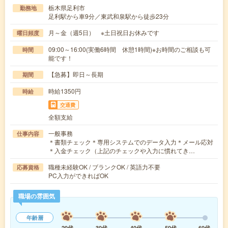
栃木県足利市
勤務地
足利駅から車9分／東武和泉駅から徒歩23分
月～金（週5日） ※土日祝日お休みです
曜日頻度
09:00～16:00(実働6時間 休憩1時間)※お時間のご相談も可
時間
能です！
【急募】即日～長期
期間
時給1350円
時給
交通費
全額支給
一般事務
仕事内容
＊書類チェック＊専用システムでのデータ入力＊メール応対
＊入金チェック（上記のチェックや入力に慣れてき…
職種未経験OK / ブランクOK / 英語力不要
応募資格
PC入力ができればOK
職場の雰囲気
年齢層
20代
30代
40代
50代
60代