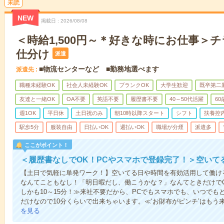
未読
NEW
掲載日
2026/08/08
＜時給1,500円～＊好きな時にお仕事＞
仕分け
派遣
■物流センターなど ■勤務地選べます
派遣先
職種未経験OK
社会人未経験OK
ブランクOK
大学生歓迎
既卒第二
友達と一緒OK
OA不要
英語不要
履歴書不要
40～50代活躍
6
週1OK
平日休
土日祝のみ
朝10時以降スタート
シフト
扶養控
駅歩5分
服装自由
日払いOK
週払いOK
職場が分煙
派遣多
ここがポイント！
＜履歴書なしでOK！PCやスマホで登録完了！＞空いて
【土日で気軽に単発ワーク！】空いてる日や時間を有効活用して働け
なんてこともなし！「明日暇だし、働こうかな？」なんてときだけでO
しかも10～15分！≫来社不要だから、PCでもスマホでも、いつで
だけなので10分くらいで出来ちゃいます。≪‘お財布がピンチ’はもう
を見る