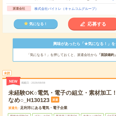
派遣会社
株式会社バイトレ（キャムコムグループ）
応募する
気になる！
興味があったら「★気になる！」を
「気になる！」を押しておくと、派遣会社から
「面談確約
未読
NEW
掲載日
2026/08/08
未経験OK○電気・電子の組立・素材加工
なめ○_H130123
派遣
足利市にある電気・電子企業
派遣先