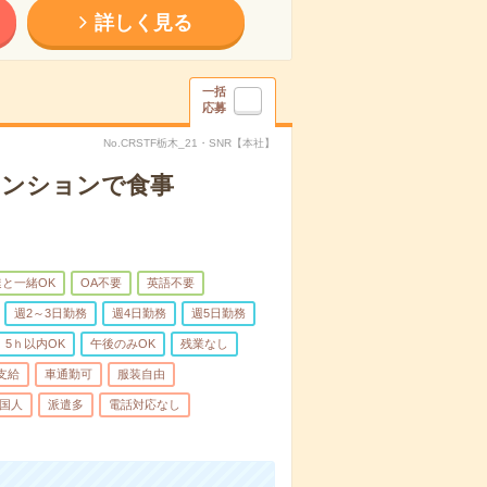
詳しく見る
一括
応募
No.CRSTF栃木_21・SNR【本社】
マンションで食事
と一緒OK
OA不要
英語不要
週2～3日勤務
週4日勤務
週5日勤務
5ｈ以内OK
午後のみOK
残業なし
支給
車通勤可
服装自由
国人
派遣多
電話対応なし