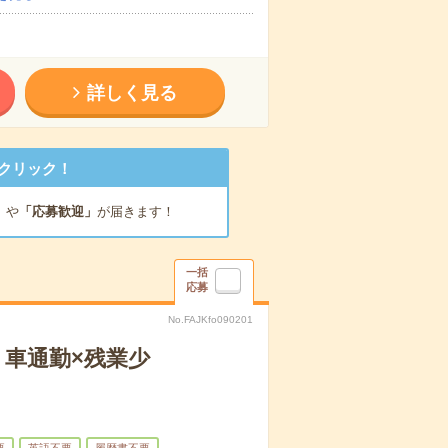
詳しく見る
クリック！
」
や
「応募歓迎」
が届きます！
一括
応募
No.FAJKfo090201
！車通勤×残業少