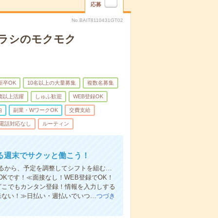
応募
No.BAIT8110431GT02
チラシのモクモク
新卒OK
10名以上の大量募集
複数名募集
0歳以上活躍
しゅふ歓迎
WEB登録OK
内
副業・WワークOK
交費支給
電話対応なし
ルーティン
る週末でサクッと働こう！
るから、予定を調整してシフトを組む…
Kです！≪面接なし！WEB登録でOK！
もどこでもカンタン登録！情報を入力しする
来ない！≫日払い・週払いでいつ…
つづき