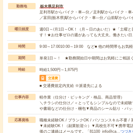
勤務地
栃木県足利市
足利市駅からバイク・車---分／足利駅からバイク・車--
／富田(栃木県)駅からバイク・車---分／山前駅からバイ
曜日頻度
週0日～/月1日～OK！（月～日のあいだ）★「土曜
す！★お仕事ゼロの週があっても大丈夫。働きたい日
時間
9:00～17:0010:00～19:00 など■ 他の時間帯も
期間
単発1日～！ ★勤務開始日や期間はお気軽にご相談く
時給
時給1,500円～1,875円
交通費
■ 交通費規定内支給 ※派遣先による
仕事内容
軽作業（仕分け・ピッキング・検品、商品管理）
＼チラシの仕分け／＜とってもシンプルなので未経験
や書籍などの仕分け・梱包▼商品のシール貼り・パッ
応募資格
職種未経験OK / ブランクOK / パソコンスキル不要 /
▼未経験OK！（副業歓迎☆）▼高校生不可▼携帯電
後のご連絡はメールです。「81100_info@ca…
つづき