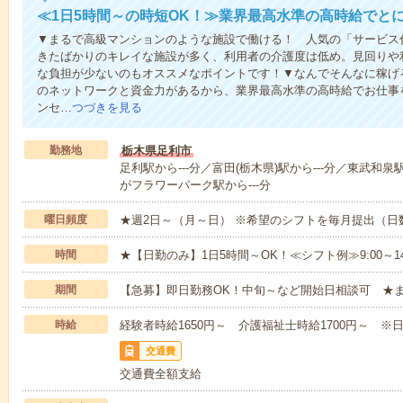
≪1日5時間～の時短OK！≫業界最高水準の高時給でと
▼まるで高級マンションのような施設で働ける！ 人気の「サービス
きたばかりのキレイな施設が多く、利用者の介護度は低め。見回りや
な負担が少ないのもオススメなポイントです！▼なんでそんなに稼げる
のネットワークと資金力があるから、業界最高水準の高時給でお仕事
ンセ…
つづきを見る
勤務地
栃木県足利市
足利駅から---分／富田(栃木県)駅から---分／東武和泉
がフラワーパーク駅から---分
曜日頻度
★週2日～（月～日） ※希望のシフトを毎月提出（
時間
★【日勤のみ】1日5時間～OK！≪シフト例≫9:00～14:001
期間
【急募】即日勤務OK！中旬～など開始日相談可 ★
時給
経験者時給1650円～ 介護福祉士時給1700円～ ※日
交通費
交通費全額支給