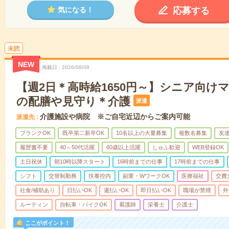
応募する
気になる！
未読
NEW
掲載日
2026/08/08
【週2日＊高時給1650円～】シニア向け
の配膳や見守り＊介護
派遣
介護施設や病院 ※ご自宅近辺からご案内可能
派遣先
ブランクOK
既卒第二新卒OK
10名以上の大量募集
複数名募集
友達
履歴書不要
40～50代活躍
60歳以上活躍
しゅふ歓迎
WEB登録OK
土日祝休
朝10時以降スタート
16時前までの仕事
17時前までの仕事
シフト
交替制勤務
扶養控内
副業・WワークOK
医療福祉
交費
社食/補助あり
日払いOK
週払いOK
即日払いOK
職場が禁煙
外
ルーティン
自転車・バイクOK
看護師
栄養士
介護士
ここがポイント！