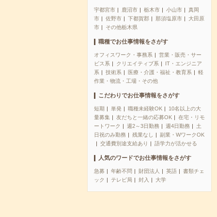
宇都宮市
鹿沼市
栃木市
小山市
真岡
市
佐野市
下都賀郡
那須塩原市
大田原
市
その他栃木県
職種でお仕事情報をさがす
オフィスワーク・事務系
営業・販売・サー
ビス系
クリエイティブ系
IT・エンジニア
系
技術系
医療・介護・福祉・教育系
軽
作業・物流・工場・その他
こだわりでお仕事情報をさがす
短期
単発
職種未経験OK
10名以上の大
量募集
友だちと一緒の応募OK
在宅・リモ
ートワーク
週2～3日勤務
週4日勤務
土
日祝のみ勤務
残業なし
副業・WワークOK
交通費別途支給あり
語学力が活かせる
人気のワードでお仕事情報をさがす
急募
年齢不問
財団法人
英語
書類チェ
ック
テレビ局
封入
大学