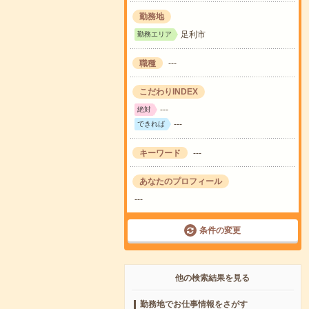
勤務地
足利市
勤務エリア
職種
---
こだわりINDEX
---
絶対
---
できれば
キーワード
---
あなたのプロフィール
---
条件の変更
他の検索結果を見る
勤務地でお仕事情報をさがす