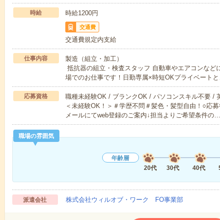
時給
時給1200円
交通費
交通費規定内支給
仕事内容
製造（組立・加工）
抵抗器の組立・検査スタッフ 自動車やエアコンなど
場でのお仕事です！日勤専属×時短OKプライベートと
応募資格
職種未経験OK / ブランクOK / パソコンスキル不要 /
＜未経験OK！＞＃学歴不問＃髪色・髪型自由！○応募
メールにてweb登録のご案内↓担当よりご希望条件の
職場の雰囲気
年齢層
20代
30代
40代
株式会社ウィルオブ・ワーク FO事業部
派遣会社