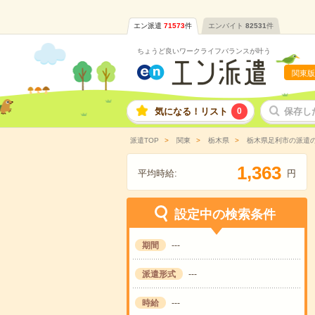
エン派遣
71573
件
エンバイト
82531
件
ちょうど良いワークライフバランスが叶う
関東版
気になる！リスト
0
保存し
派遣TOP
関東
栃木県
栃木県足利市の派遣
,
1
3
6
3
平均時給:
円
設定中の検索条件
期間
---
派遣形式
---
時給
---