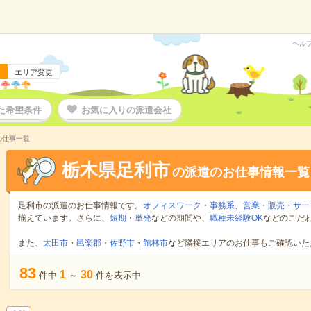
ヘル
エリア変更
た希望条件
お気に入りの派遣会社
の仕事一覧
栃木県足利市
の派遣のお仕事情報一覧
足利市の派遣のお仕事情報です。
オフィスワーク・事務系
、
営業・販売・サー
揃えています。さらに、
短期
・
単発
などの期間や、
職種未経験OK
などのこだ
また、
太田市
・
邑楽郡
・
佐野市
・
館林市
など隣接エリアのお仕事もご確認いた
83
1
30
件中
～
件を表示中