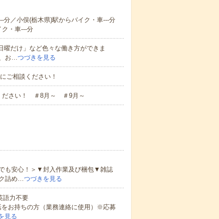
-分／小俣(栃木県)駅からバイク・車---分
ク・車---分
と日曜だけ」など色々な働き方ができま
、お…
つづきを見る
お気軽にご相談ください！
ださい！ ＃8月～ ＃9月～
でも安心！＞▼封入作業及び梱包▼雑誌
ク詰め…
つづきを見る
 英語力不要
話をお持ちの方（業務連絡に使用）※応募
を見る