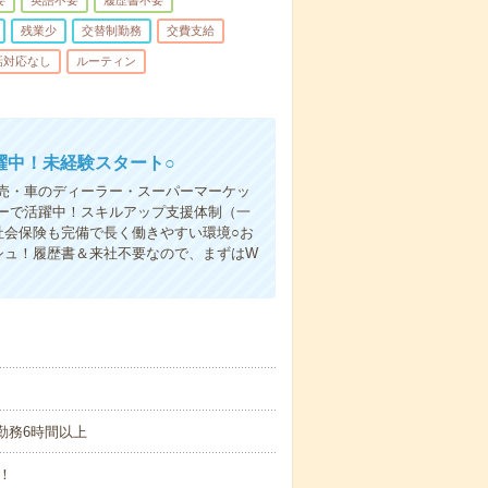
要
英語不要
履歴書不要
残業少
交替制勤務
交費支給
話対応なし
ルーティン
躍中！未経験スタート○
売・車のディーラー・スーパーマーケッ
ーで活躍中！スキルアップ支援体制（一
社会保険も完備で長く働きやすい環境○お
シュ！履歴書＆来社不要なので、まずはW
1日勤務6時間以上
！