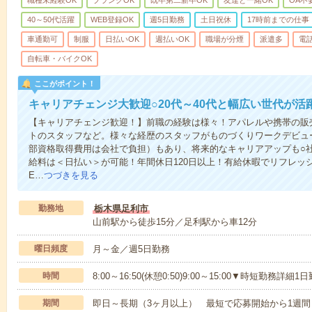
職種未経験OK
ブランクOK
既卒第二新卒OK
友達と一緒OK
OA不
40～50代活躍
WEB登録OK
週5日勤務
土日祝休
17時前までの仕事
車通勤可
制服
日払いOK
週払いOK
職場が分煙
派遣多
電
自転車・バイクOK
ここがポイント！
キャリアチェンジ大歓迎○20代～40代と幅広い世代が活
【キャリアチェンジ歓迎！】前職の経験は様々！アパレルや携帯の販
トのスタッフなど。様々な経歴のスタッフがものづくりワークデビュ
部資格取得費用は会社で負担）もあり、将来的なキャリアアップも○
給料は＜日払い＞が可能！年間休日120日以上！有給休暇でリフレッ
E…
つづきを見る
勤務地
栃木県足利市
山前駅から徒歩15分／足利駅から車12分
曜日頻度
月～金／週5日勤務
時間
8:00～16:50(休憩0:50)9:00～15:00▼時短勤務詳細
期間
即日～長期（3ヶ月以上） 最短で応募開始から1週間