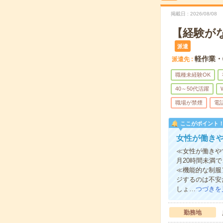
掲載日
2026/08/08
【経験が
派遣
軽作業・
派遣先
職種未経験OK
40～50代活躍
職場が禁煙
電
ここがポイント
女性が働き
≪女性が働きや
月20時間未満
≪機能的な制服
ジするのは不安
しょ…
つづきを
勤務地