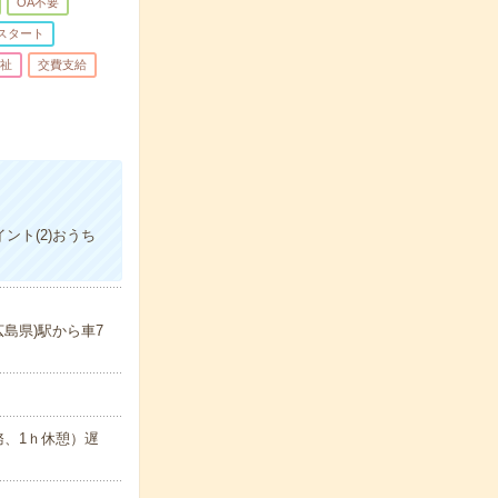
OA不要
スタート
祉
交費支給
ント(2)おうち
島県)駅から車7
勤務、1ｈ休憩）遅