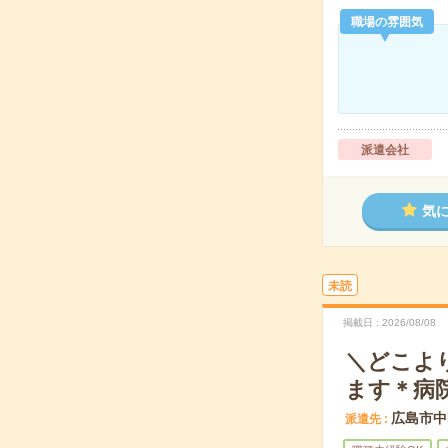
職場の雰囲気
派遣会社
気
未読
掲載日
2026/08/08
＼どこよ
ます＊病
広島市中
派遣先