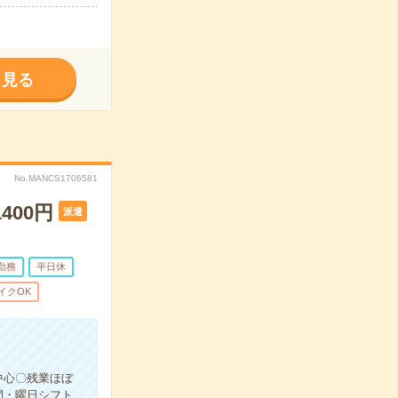
く見る
No.MANCS1706581
00円
派遣
勤務
平日休
イクOK
中心〇残業ほぼ
間・曜日シフト