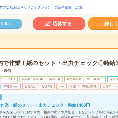
株式会社綜合キャリアオプション 製造事業部（全国）
応募する
詳し
になる！
内で作業！紙のセット・出力チェック〇時給14
b・通信
ブランクOK
既卒第二新卒OK
英語不要
履歴書不要
WEB登録OK
週5日
IT通信Web
交費支給
駅歩5分
大手
制服
職場が禁煙
自転車・バ
！
作業！紙のセット・出力チェック！時給1400円
事をお探しの方におすすめ！帳票の出力や用紙セットなどシンプルな作業が
をつけて働けます！スタート日は柔軟に相談可能です！【担当者より】＼時