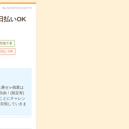
No.SCOC5213134-T3
日払いOK
歴書不要
日払いOK
上乗せ≫残業は
由！(規定有)
ことにチャレン
P目指していきま