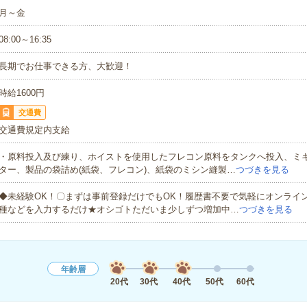
月～金
08:00～16:35
長期でお仕事できる方、大歓迎！
時給1600円
交通費
交通費規定内支給
・原料投入及び練り、ホイストを使用したフレコン原料をタンクへ投入、ミ
ター、製品の袋詰め(紙袋、フレコン)、紙袋のミシン縫製…
つづきを見る
◆未経験OK！〇まずは事前登録だけでもOK！履歴書不要で気軽にオンライ
種などを入力するだけ★オシゴトただいま少しずつ増加中…
つづきを見る
年齢層
20代
30代
40代
50代
60代