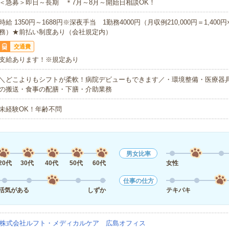
＜急募＞即日～長期 ＊7月～8月～開始日相談OK！
時給 1350円～1688円※深夜手当 1勤務4000円（月収例210,000円＝1,400円
務）★前払い制度あり（会社規定内）
交通費
支給あります！※規定あり
＼どこよりもシフトが柔軟！病院デビューもできます／・環境整備・医療器
の搬送・食事の配膳・下膳・介助業務
未経験OK！年齢不問
男女比率
20代
30代
40代
50代
60代
女性
仕事の仕方
活気がある
しずか
テキパキ
株式会社ルフト・メディカルケア 広島オフィス