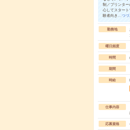
制／プリンター
心してスタート
験者向き…
つづ
勤務地
曜日頻度
時間
期間
時給
仕事内容
応募資格