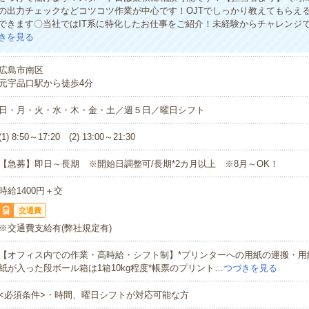
の出力チェックなどコツコツ作業が中心です！OJTでしっかり教えてもらえ
できます〇当社ではIT系に特化したお仕事をご紹介！未経験からチャレンジ
きを見る
広島市南区
元宇品口駅から徒歩4分
日・月・火・水・木・金・土／週５日／曜日シフト
(1) 8:50～17:20 (2) 13:00～21:30
【急募】即日～長期 ※開始日調整可/長期*2カ月以上 ※8月～OK！
時給1400円＋交
交通費
※交通費支給有(弊社規定有)
【オフィス内での作業・高時給・シフト制】*プリンターへの用紙の運搬・用
紙が入った段ボール箱は1箱10kg程度*帳票のプリント…
つづきを見る
<必須条件>・時間、曜日シフトが対応可能な方