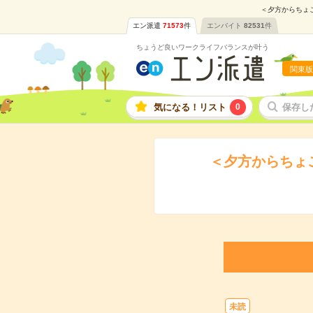
＜夕方からちょこ
エン派遣
71573
件
エンバイト
82531
件
ちょうど良いワークライフバランスが叶う
関東版
気になる！リスト
0
保存し
＜夕方からちょ
未読