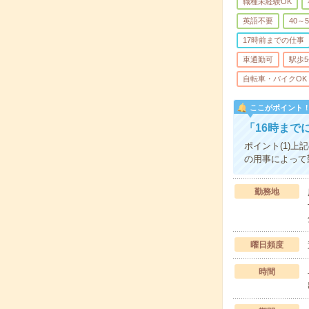
職種未経験OK
英語不要
40～
17時前までの仕事
車通勤可
駅歩
自転車・バイクOK
ここがポイント
「16時まで
ポイント(1)
の用事によって
勤務地
曜日頻度
時間