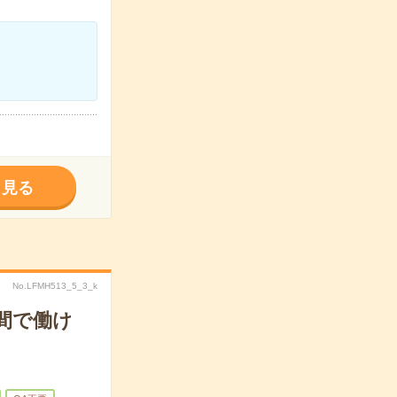
く見る
No.LFMH513_5_3_k
間で働け