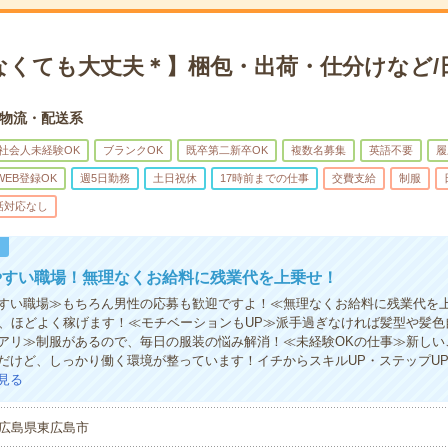
なくても大丈夫＊】梱包・出荷・仕分けなど/
物流・配送系
社会人未経験OK
ブランクOK
既卒第二新卒OK
複数名募集
英語不要
履
WEB登録OK
週5日勤務
土日祝休
17時前までの仕事
交費支給
制服
話対応なし
！
やすい職場！無理なくお給料に残業代を上乗せ！
すい職場≫もちろん男性の応募も歓迎ですよ！≪無理なくお給料に残業代を
で、ほどよく稼げます！≪モチベーションもUP≫派手過ぎなければ髪型や髪色自
アリ≫制服があるので、毎日の服装の悩み解消！≪未経験OKの仕事≫新しい
だけど、しっかり働く環境が整っています！イチからスキルUP・ステップU
見る
広島県東広島市