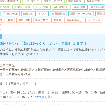
社会人未経験OK
ブランクOK
既卒第二新卒OK
複数名募集
友達と一緒OK
50代活躍
60歳以上活躍
しゅふ歓迎
WEB登録OK
週5日勤務
朝10時以降
午後のみOK
残業なし
シフト
交替制勤務
副業・WワークOK
医療福
5分
制服
週払いOK
職場が禁煙
派遣多
電話対応なし
ルーティン
！
に帰りたい」「朝はゆっくりしたい」全部叶えます！
上記のように、柔軟に時間を決められるので、曜日によって柔軟に働けます！ポイ
勤務曜日も希望伺います！！
広島市中区
十日市町駅から徒歩1分／本川町駅から徒歩5分／西広島駅から車9分／横川(広
分／広島駅から車24分
週5日（希望伺います！！）
早出7：30～16：15（7.75ｈ勤務、1ｈ休憩）日勤8：00～16：45（7.75ｈ
出10：30～19：15（7.7…
つづきを見る