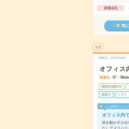
派遣会社
気
未読
掲載日
2026/08/08
オフィス
IT・We
派遣先
職種未経験OK
残業少
シフト
ここがポイント
オフィス内で
体を動かすお仕
なしでメリハリ