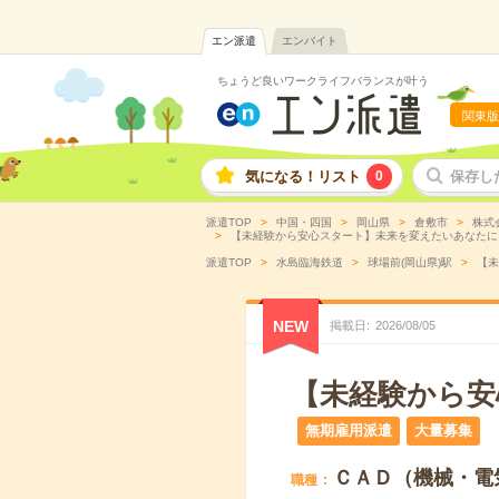
エン派遣
エンバイト
ちょうど良いワークライフバランスが叶う
関東版
気になる！リスト
0
保存し
派遣TOP
中国・四国
岡山県
倉敷市
株式
【未経験から安心スタート】未来を変えたいあなたに。C
派遣TOP
水島臨海鉄道
球場前(岡山県)駅
【未
NEW
掲載日
2026
/
08
/
05
【未経験から安
無期雇用派遣
大量募集
ＣＡＤ（機械・電
職種