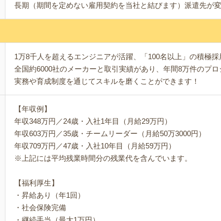
長期（期間を定めない雇用契約を当社と結びます）派遣先が
1万8千人を超えるエンジニアが活躍、「100名以上」の積極採
全国約6000社のメーカーと取引実績があり、年間8万件のプ
実務や育成制度を通じてスキルを磨くことができます！
【年収例】
年収348万円／24歳・入社1年目（月給29万円）
年収603万円／35歳・チームリーダー（月給50万3000円）
年収709万円／47歳・入社10年目（月給59万円）
※上記には平均残業時間分の残業代を含んでいます。
【福利厚生】
・昇給あり（年1回）
・社会保険完備
・継続手当（最大1万円）