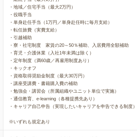
・地域／住宅手当（最大2万円）
・役職手当
・単身赴任手当（1万円／単身赴任時に毎月支給）
・転任旅費（実費支給）
・引越補助
・寮・社宅制度 家賃の20～50％補助、入居費用全額補助
・育児・介護休業（入社1年未満は除く）
・定年制度（満60歳／再雇用制度あり）
・キックオフ
・資格取得奨励金制度（最大30万円）
・講座受講費・書籍購入費の補助
・勉強会・講習会（所属組織やユニット単位で実施）
・通信教育、e-learning（各種提携先あり）
・キャリア自己申告（実現したいキャリアを申告できる制度
※いずれも規定あり