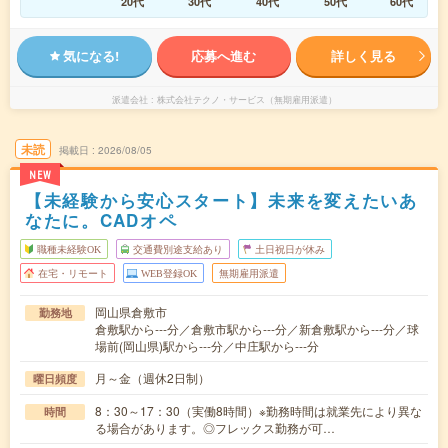
20代
30代
40代
50代
60代
気になる!
応募へ進む
詳しく見る
派遣会社
株式会社テクノ・サービス（無期雇用派遣）
未読
掲載日
2026/08/05
NEW
【未経験から安心スタート】未来を変えたいあ
なたに。CADオペ
職種未経験OK
交通費別途支給あり
土日祝日が休み
在宅・リモート
WEB登録OK
無期雇用派遣
岡山県倉敷市
勤務地
倉敷駅から---分／倉敷市駅から---分／新倉敷駅から---分／球
場前(岡山県)駅から---分／中庄駅から---分
月～金（週休2日制）
曜日頻度
8：30～17：30（実働8時間）※勤務時間は就業先により異な
時間
る場合があります。◎フレックス勤務が可…