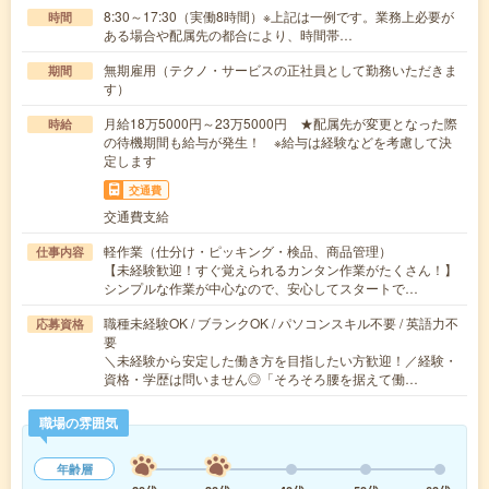
8:30～17:30（実働8時間）※上記は一例です。業務上必要が
時間
ある場合や配属先の都合により、時間帯…
無期雇用（テクノ・サービスの正社員として勤務いただきま
期間
す）
月給18万5000円～23万5000円 ★配属先が変更となった際
時給
の待機期間も給与が発生！ ※給与は経験などを考慮して決
定します
交通費
交通費支給
軽作業（仕分け・ピッキング・検品、商品管理）
仕事内容
【未経験歓迎！すぐ覚えられるカンタン作業がたくさん！】
シンプルな作業が中心なので、安心してスタートで…
職種未経験OK / ブランクOK / パソコンスキル不要 / 英語力不
応募資格
要
＼未経験から安定した働き方を目指したい方歓迎！／経験・
資格・学歴は問いません◎「そろそろ腰を据えて働…
職場の雰囲気
年齢層