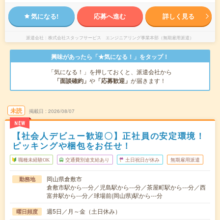
気になる!
応募へ進む
詳しく見る
派遣会社
株式会社スタッフサービス エンジニアリング事業本部（無期雇用派遣）
興味があったら「★気になる！」をタップ！
「気になる！」を押しておくと、派遣会社から
「面談確約」
や
「応募歓迎」
が届きます！
未読
掲載日
2026/08/07
NEW
【社会人デビュー歓迎〇】正社員の安定環境！
ピッキングや梱包をお任せ！
職種未経験OK
交通費別途支給あり
土日祝日が休み
無期雇用派遣
岡山県倉敷市
勤務地
倉敷市駅から---分／児島駅から---分／茶屋町駅から---分／西
富井駅から---分／球場前(岡山県)駅から---分
週5日／月～金（土日休み）
曜日頻度