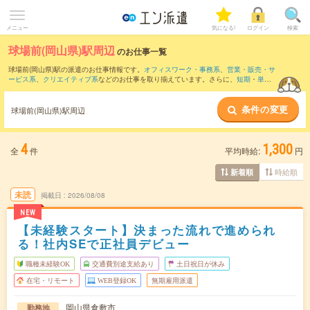
メニュー
気になる!
ログイン
検索
球場前(岡山県)駅周辺
のお仕事一覧
球場前(岡山県)駅の派遣のお仕事情報です。
オフィスワーク・事務系
、
営業・販売・サ
ービス系
、
クリエイティブ系
などのお仕事を取り揃えています。さらに、
短期
・
単発
などの期間や、
職種未経験OK
などのこだわり条件で絞り込んでいただけます。
条件の変更
また、
総社駅
・
倉敷駅
・
中庄駅
・
庭瀬駅
・
備中箕島駅
など近隣駅のお仕事もご確認い
球場前(岡山県)駅周辺
ただけます。
4
1,300
全
件
平均時給:
円
時給順
新着順
未読
掲載日
2026/08/08
NEW
【未経験スタート】決まった流れで進められ
る！社内SEで正社員デビュー
職種未経験OK
交通費別途支給あり
土日祝日が休み
在宅・リモート
WEB登録OK
無期雇用派遣
岡山県倉敷市
勤務地