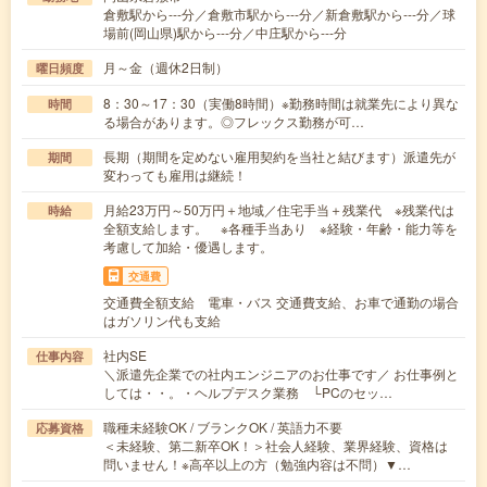
倉敷駅から---分／倉敷市駅から---分／新倉敷駅から---分／球
場前(岡山県)駅から---分／中庄駅から---分
月～金（週休2日制）
曜日頻度
8：30～17：30（実働8時間）※勤務時間は就業先により異な
時間
る場合があります。◎フレックス勤務が可…
長期（期間を定めない雇用契約を当社と結びます）派遣先が
期間
変わっても雇用は継続！
月給23万円～50万円＋地域／住宅手当＋残業代 ※残業代は
時給
全額支給します。 ※各種手当あり ※経験・年齢・能力等を
考慮して加給・優遇します。
交通費
交通費全額支給 電車・バス 交通費支給、お車で通勤の場合
はガソリン代も支給
社内SE
仕事内容
＼派遣先企業での社内エンジニアのお仕事です／ お仕事例と
しては・・。・ヘルプデスク業務 └PCのセッ…
職種未経験OK / ブランクOK / 英語力不要
応募資格
＜未経験、第二新卒OK！＞社会人経験、業界経験、資格は
問いません！※高卒以上の方（勉強内容は不問）▼…