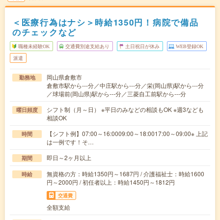
＜医療行為はナシ＞時給1350円！病院で備品
のチェックなど
職種未経験OK
交通費別途支給あり
土日祝日が休み
WEB登録OK
派遣
岡山県倉敷市
勤務地
倉敷市駅から---分／中庄駅から---分／栄(岡山県)駅から---分
／球場前(岡山県)駅から---分／三菱自工前駅から---分
シフト制（月～日） ※平日のみなどの相談もOK ※週3なども
曜日頻度
相談OK
【シフト例】07:00～16:0009:00～18:0017:00～09:00※ 上記
時間
は一例です！そ…
即日～2ヶ月以上
期間
無資格の方：時給1350円～1687円 / 介護福祉士：時給1600
時給
円～2000円 / 初任者以上：時給1450円～1812円
交通費
全額支給