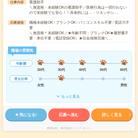
看護助手
仕事内容
＼無資格・未経験OKの看護助手／医療行為は一切行わない
ので未経験でも安心！▽具体的には…・リネンやシ…
職種未経験OK / ブランクOK / パソコンスキル不要 / 英語力不
応募資格
要
＼無資格＊未経験OK／★年齢不問・ブランクOK★履歴書不
要・来社不要（電話登録OK）★社会保険完備＼…
職場の雰囲気
年齢層
20代
30代
40代
50代
60代
男女比率
女性
男性
もっと見る
気になる!
応募へ進む
詳しく見る
派遣会社
株式会社ニッソーネット