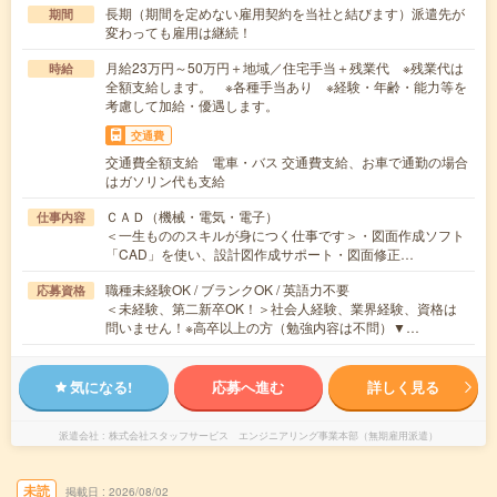
長期（期間を定めない雇用契約を当社と結びます）派遣先が
期間
変わっても雇用は継続！
月給23万円～50万円＋地域／住宅手当＋残業代 ※残業代は
時給
全額支給します。 ※各種手当あり ※経験・年齢・能力等を
考慮して加給・優遇します。
交通費
交通費全額支給 電車・バス 交通費支給、お車で通勤の場合
はガソリン代も支給
ＣＡＤ（機械・電気・電子）
仕事内容
＜一生もののスキルが身につく仕事です＞・図面作成ソフト
「CAD」を使い、設計図作成サポート・図面修正…
職種未経験OK / ブランクOK / 英語力不要
応募資格
＜未経験、第二新卒OK！＞社会人経験、業界経験、資格は
問いません！※高卒以上の方（勉強内容は不問）▼…
気になる!
応募へ進む
詳しく見る
派遣会社
株式会社スタッフサービス エンジニアリング事業本部（無期雇用派遣）
未読
掲載日
2026/08/02