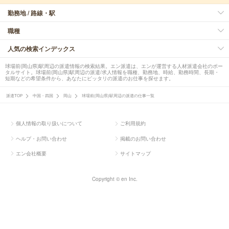
勤務地 / 路線・駅
職種
人気の検索インデックス
球場前(岡山県)駅周辺の派遣情報の検索結果。エン派遣は、エンが運営する人材派遣会社のポー
タルサイト。球場前(岡山県)駅周辺の派遣/求人情報を職種、勤務地、時給、勤務時間、長期・
短期などの希望条件から、あなたにピッタリの派遣のお仕事を探せます。
派遣TOP
中国・四国
岡山
球場前(岡山県)駅周辺の派遣の仕事一覧
個人情報の取り扱いについて
ご利用規約
ヘルプ・お問い合わせ
掲載のお問い合わせ
エン会社概要
サイトマップ
Copyright © en Inc.