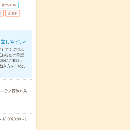
午後のみOK
煙
派遣多
立しやすい○
でもすぐに慣れ
【あなたの希望
気軽にご相談く
働き方を一緒に
---分／西線６条
8:0010:00～1