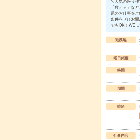
＼人気の座り作
「数える」など
系のお仕事をご
条件をぜひお聞
でもOK！WE…
勤務地
曜日頻度
時間
期間
時給
仕事内容