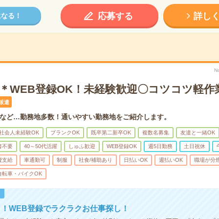
応募する
詳し
になる！
N
心＊WEB登録OK！未経験歓迎〇コツコツ軽作
派遣
など…勤務地多数！通いやすい勤務地をご紹介します。
社会人未経験OK
ブランクOK
既卒第二新卒OK
複数名募集
友達と一緒OK
書不要
40～50代活躍
しゅふ歓迎
WEB登録OK
週5日勤務
土日祝休
費支給
車通勤可
制服
社食/補助あり
日払いOK
週払いOK
職場が分
自転車・バイクOK
！
！WEB登録でラクラクお仕事探し！