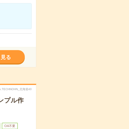
く見る
o.TECHNOHN_北海道40
ンプル作
OA不要