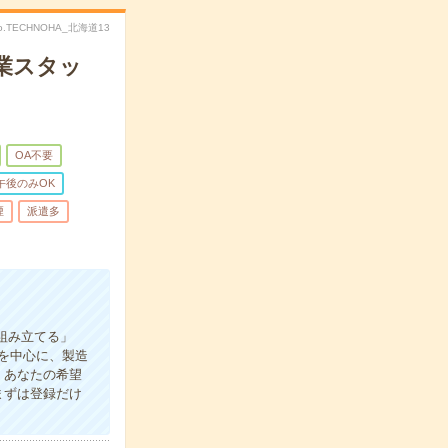
o.TECHNOHA_北海道13
業スタッ
OA不要
午後のみOK
煙
派遣多
組み立てる」
を中心に、製造
、あなたの希望
まずは登録だけ