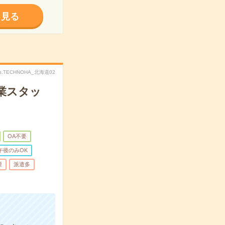
く見る
o.TECHNOHA_北海道02
業スタッ
OA不要
午後のみOK
煙
派遣多