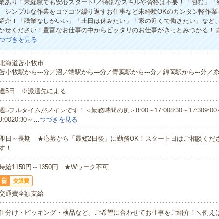
業あり！未経験でも安心スタート!／特別なスキルや資格は不要！「包む」「
、シンプルな作業をコツコツ繰り返すお仕事など未経験OKのカンタン軽作業
紹介！「残業なしがいい」「土日は休みたい」「家の近くで働きたい」など
かせください！豊富なお仕事の中からピッタリのお仕事がきっとみつかる！
つづきを見る
北海道苫小牧市
苫小牧駅から---分／沼ノ端駅から---分／青葉駅から---分／錦岡駅から---分／糸
週5日 ※派遣先による
週5フルタイムがメインです！＜勤務時間の例＞8:00～17:008:30～17:309:00～1
9:0020:30～…
つづきを見る
即日～長期 ★応募から「最短2日後」に勤務OK！スタート日はご相談くだ
す！
時給1150円～1350円 ★Wワーク不可
交通費
交通費全額支給
仕分け・ピッキング・検品など、ご希望に合わせてお仕事をご紹介！＼例え