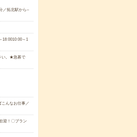
-分／拓北駅から--
8:0010:00～1
さい。★急募で
ばこんなお仕事／
大歓迎！〇ブラン