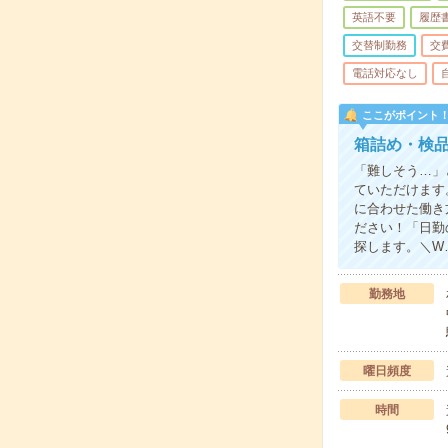
英語不要
履歴
交替制勤務
交
電話対応なし
ここがポイント
箱詰め・検
「難しそう…」
ていただけます
に合わせた働き
ださい！「日勤
探します。＼W
勤務地
曜日頻度
時間