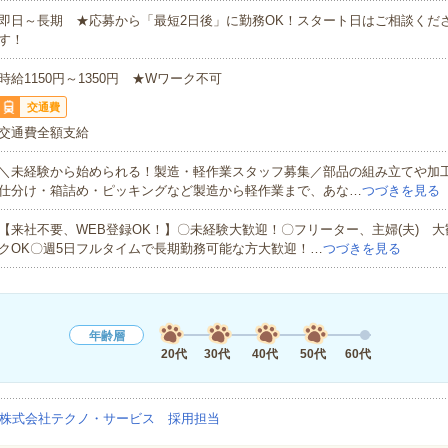
即日～長期 ★応募から「最短2日後」に勤務OK！スタート日はご相談くだ
す！
時給1150円～1350円 ★Wワーク不可
交通費
交通費全額支給
＼未経験から始められる！製造・軽作業スタッフ募集／部品の組み立てや加
仕分け・箱詰め・ピッキングなど製造から軽作業まで、あな…
つづきを見る
【来社不要、WEB登録OK！】〇未経験大歓迎！〇フリーター、主婦(夫) 
クOK〇週5日フルタイムで長期勤務可能な方大歓迎！…
つづきを見る
年齢層
20代
30代
40代
50代
60代
株式会社テクノ・サービス 採用担当