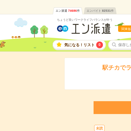
エン派遣
74686
件
エンバイト
82531
件
ちょうど良いワークライフバランスが叶う
関東版
気になる！リスト
0
保存し
駅チカでラ
未読