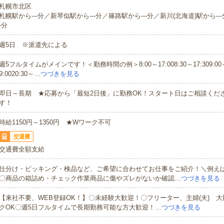
札幌市北区
札幌駅から---分／新琴似駅から---分／篠路駅から---分／新川(北海道)駅から--
-分
週5日 ※派遣先による
週5フルタイムがメインです！＜勤務時間の例＞8:00～17:008:30～17:309:00～1
9:0020:30～…
つづきを見る
即日～長期 ★応募から「最短2日後」に勤務OK！スタート日はご相談くだ
す！
時給1150円～1350円 ★Wワーク不可
交通費
交通費全額支給
仕分け・ピッキング・検品など、ご希望に合わせてお仕事をご紹介！＼例え
〇商品の箱詰め・チェック作業商品に傷やズレがないか確認…
つづきを見る
【来社不要、WEB登録OK！】〇未経験大歓迎！〇フリーター、主婦(夫) 
クOK〇週5日フルタイムで長期勤務可能な方大歓迎！…
つづきを見る