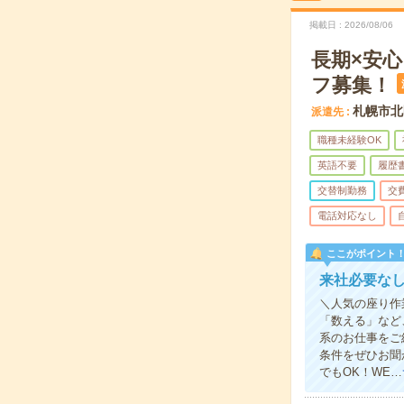
掲載日
2026/08/06
長期×安
フ募集！
札幌市北
派遣先
職種未経験OK
英語不要
履歴
交替制勤務
交
電話対応なし
ここがポイント
来社必要なし
＼人気の座り作
「数える」など
系のお仕事をご
条件をぜひお聞
でもOK！WE…