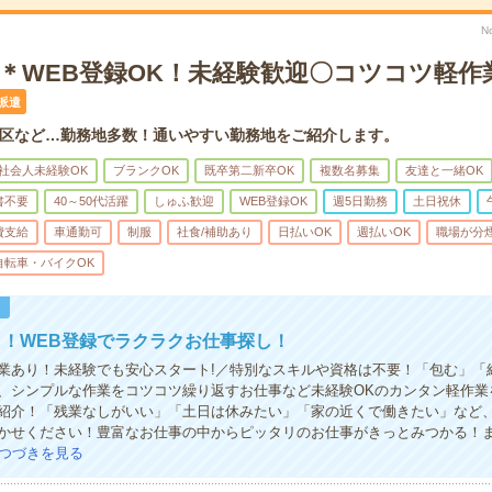
N
心＊WEB登録OK！未経験歓迎〇コツコツ軽作
派遣
区など…勤務地多数！通いやすい勤務地をご紹介します。
社会人未経験OK
ブランクOK
既卒第二新卒OK
複数名募集
友達と一緒OK
書不要
40～50代活躍
しゅふ歓迎
WEB登録OK
週5日勤務
土日祝休
費支給
車通勤可
制服
社食/補助あり
日払いOK
週払いOK
職場が分
自転車・バイクOK
！
！WEB登録でラクラクお仕事探し！
業あり！未経験でも安心スタート!／特別なスキルや資格は不要！「包む」「
、シンプルな作業をコツコツ繰り返すお仕事など未経験OKのカンタン軽作業
紹介！「残業なしがいい」「土日は休みたい」「家の近くで働きたい」など
かせください！豊富なお仕事の中からピッタリのお仕事がきっとみつかる！
つづきを見る