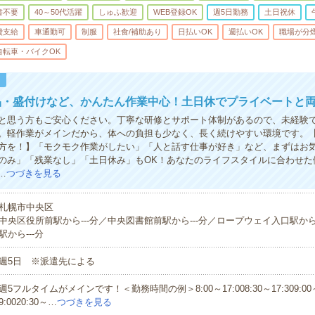
書不要
40～50代活躍
しゅふ歓迎
WEB登録OK
週5日勤務
土日祝休
費支給
車通勤可
制服
社食/補助あり
日払いOK
週払いOK
職場が分
自転車・バイクOK
！
品・盛付けなど、かんたん作業中心！土日休でプライベートと両
と思う方もご安心ください。丁寧な研修とサポート体制があるので、未経験
。軽作業がメインだから、体への負担も少なく、長く続けやすい環境です。
方を！】「モクモク作業がしたい」「人と話す仕事が好き」など、まずはお
のみ」「残業なし」「土日休み」もOK！あなたのライフスタイルに合わせた
…
つづきを見る
札幌市中央区
中央区役所前駅から---分／中央図書館前駅から---分／ロープウェイ入口駅から
駅から---分
週5日 ※派遣先による
週5フルタイムがメインです！＜勤務時間の例＞8:00～17:008:30～17:309:00～1
9:0020:30～…
つづきを見る