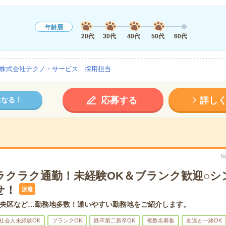
年齢層
20代
30代
40代
50代
60代
株式会社テクノ・サービス 採用担当
応募する
詳し
になる！
N
ラクラク通勤！未経験OK＆ブランク歓迎○シ
せ！
派遣
央区など…勤務地多数！通いやすい勤務地をご紹介します。
社会人未経験OK
ブランクOK
既卒第二新卒OK
複数名募集
友達と一緒OK