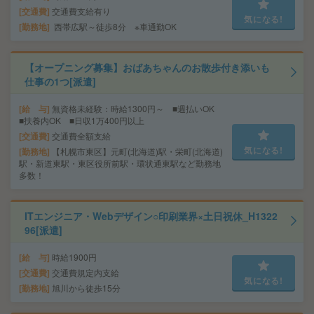
交通費
交通費支給有り
気になる!
勤務地
西帯広駅～徒歩8分 ※車通勤OK
【オープニング募集】おばあちゃんのお散歩付き添いも
仕事の1つ[派遣]
給 与
無資格未経験：時給1300円～ ■週払いOK
■扶養内OK ■日収1万400円以上
交通費
交通費全額支給
気になる!
勤務地
【札幌市東区】元町(北海道)駅・栄町(北海道)
駅・新道東駅・東区役所前駅・環状通東駅など勤務地
多数！
ITエンジニア・Webデザイン○印刷業界×土日祝休_H1322
96[派遣]
給 与
時給1900円
交通費
交通費規定内支給
気になる!
勤務地
旭川から徒歩15分