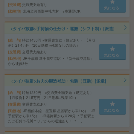
交通費
交通費支給有り
気になる!
勤務地
北海道河西郡中札内村 ※車通勤OK
<タイパ抜群>手荷物の仕分け・運搬（シフト制）[派遣]
給 与
時給1430円 ※交通費支給（規定あり） 【月収
例】21.4万円（20日勤務 ※残業なしの場合）
交通費
交通費支給あり
気になる!
勤務地
JR千歳線 新千歳空港駅 ・「新千歳空港駅」
から徒歩3分
<タイパ抜群>お肉の製造補助・包装（日勤）[派遣]
給 与
時給1230円 ※交通費全額支給（規定あり）
【月収例】21.5万円（21日勤務+残業10h）
交通費
交通費支給あり
気になる!
勤務地
JR函館本線 星置駅 星置駅から車14分 ・JR
手稲駅から車15分 ・JR篠路駅から車20分 ＊手稲駅ま
たは石狩市花川エリアからの送迎あり！ ＊、、