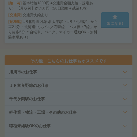
給 与
基本時給1300円 ※交通費全額支給（規定あ
り） 【月収例】21.1万円（20日勤務＋残業10h）
交通費
交通費支給あり
勤務地
JR北海道 札沼線 太平駅 ・JR「札沼駅」から
気になる!
車21分 ・北海道中央バス／石狩線 「バス停：7線」か
ら徒歩5分 ＊自転車、バイク、マイカー通勤OK（無料
駐車場あり）
その他、こちらのお仕事もオススメです
旭川市のお仕事
ＪＲ富良野線のお仕事
千代ケ岡駅のお仕事
軽作業・物流・工場・その他のお仕事
職種未経験OKのお仕事