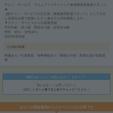
テクノ・サービス マニュファクチャリング★無期雇用派遣スタッフ
★
(株)テクノ・サービスの正社員（無期雇用派遣スタッフ）として入社
し派遣先企業で就業いただく働き方も同時募集します。
▼テクノ・サービスからの就業実績
平均年齢 35.1歳 男性35.3歳 女性34.8歳
男性 60％ 女性40%
2023年度実績
その他の特徴
制服あり / 社員食堂・食事補助あり / 職場が分煙 / 派遣社員が多数就
業
興味があったら「★気になる！」をタップ！
「気になる！」を押しておくと、
保存した求人を
後でまとめてチェック
できます！
あなたの閲覧履歴からのオススメのお仕事です