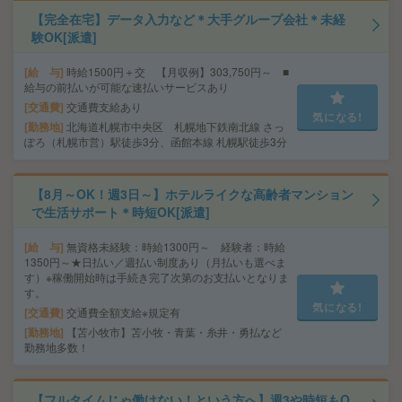
【完全在宅】データ入力など＊大手グループ会社＊未経
験OK[派遣]
給 与
時給1500円＋交 【月収例】303,750円～ ■
給与の前払いが可能な速払いサービスあり
交通費
交通費支給あり
気になる!
勤務地
北海道札幌市中央区 札幌地下鉄南北線 さっ
ぽろ（札幌市営）駅徒歩3分、函館本線 札幌駅徒歩3分
【8月～OK！週3日～】ホテルライクな高齢者マンション
で生活サポート＊時短OK[派遣]
給 与
無資格未経験：時給1300円～ 経験者：時給
1350円～★日払い／週払い制度あり（月払いも選べま
す）※稼働開始時は手続き完了次第のお支払いとなりま
す。
気になる!
交通費
交通費全額支給※規定有
勤務地
【苫小牧市】苫小牧・青葉・糸井・勇払など
勤務地多数！
【フルタイムじゃ働けない！という方へ】週3や時短もO