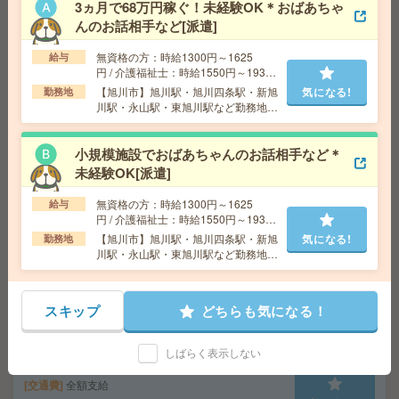
3ヵ月で68万円稼ぐ！未経験OK＊おばあちゃ
[派遣]
んのお話相手など[派遣]
給 与
時給1400円
無資格の方：時給1300円～1625
給与
交通費
交通費支給
円 / 介護福祉士：時給1550円～1937
気になる!
勤務地
北海道 札幌市中央区 「さっぽろ駅」 徒歩 2
円 / 初任者以上：時給1450円～1812
【旭川市】旭川駅・旭川四条駅・新旭
気になる!
勤務地
分,「札幌駅」 徒歩 5分
円
川駅・永山駅・東旭川駅など勤務地多
数！
小規模施設でおばあちゃんのお話相手など＊
【50代～60代活躍】経験を活かす落着いた職場*補助金支
援＊事務[派遣]
未経験OK[派遣]
無資格の方：時給1300円～1625
給与
給 与
時給1300円＋交
円 / 介護福祉士：時給1550円～1937
交通費
交通費支給有
円 / 初任者以上：時給1450円～1812
【旭川市】旭川駅・旭川四条駅・新旭
気になる!
勤務地
気になる!
勤務地
札幌市営南北線 さっぽろ駅 徒歩10分/札幌市
円
川駅・永山駅・東旭川駅など勤務地多
営東西線 西11丁目駅 徒歩11分
数！
スキップ
どちらも気になる！
【10月開始】在宅あり！長期！WEBデザイナー！残業少
なめ[派遣]
しばらく表示しない
給 与
時給1300円 月収例 208,000円+残業代
交通費
全額支給