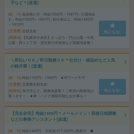
手など＊[派遣]
給 与
無資格の方：時給1350円～1687円 / 介護福祉
士：時給1550円～1937円 / 初任者以上：時給1450円
～1812円
交通費
全額支給
気になる!
勤務地
【札幌市中央区】さっぽろ・円山公園・中島
公園・西１１丁目・資生館小学校前など勤務地多数！
＼即払いＯＫ／即日勤務ＯＫ＊仕分け・箱詰めなど人気
の軽作業！[派遣]
給 与
時給1150円～1350円 ★Wワーク不可
交通費
交通費全額支給
気になる!
勤務地
旭川市など…勤務地多数！ご希望の勤務地が
選べます！ ★車・バイク通勤可能なお仕事も！
【完全在宅】時給1400円＊メールメイン！面接日程調整
などの事務アシスタント[派遣]
給 与
時給1400円 月収例 217,000円+残業代 ◆