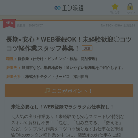
気になる!
ログイン
NEW
掲載日
2026/08/07
No.TECHNOHA_北海道38
長期×安心＊WEB登録OK！未経験歓迎〇コツ
コツ軽作業スタッフ募集！
派遣
職種
軽作業（仕分け・ピッキング・検品、商品管理）
派遣先
旭川市など…勤務地多数！通いやすい勤務地をご紹介します。
派遣会社
株式会社テクノ・サービス 採用担当
ここがポイント！
来社必要なし！WEB登録でラクラクお仕事探し！
＼人気の座り作業あり！未経験でも安心スタート!／特別な
スキルや資格は不要！「包む」「組み立てる」「数える」
など、シンプルな作業をコツコツ繰り返すお仕事など未経
験OKのカンタン軽作業を中心に、製造系のお仕事をご紹