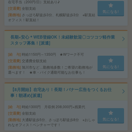
在宅手当（200円/日）支給あり♪
交通費
全額支給
気になる!
勤務地
さっぽろ駅徒歩3分、札幌駅徒歩3分 ※駅直結
オフィス！駅直結！
長期×安心＊WEB登録OK！未経験歓迎〇コツコツ軽作業
スタッフ募集！[派遣]
給 与
時給1150円～1350円 ★Wワーク不可
交通費
交通費全額支給
気になる!
勤務地
旭川市など…勤務地多数！ご希望の勤務地が
選べます！ ★車・バイク通勤可能なお仕事も！
【8月開始】在宅あり！長期！バナー広告をつくるお仕
事！朝遅め[派遣]
給 与
時給1300円 月収例 208,000円+残業代
交通費
全額支給
気になる!
勤務地
大通駅徒歩5分、さっぽろ駅徒歩8分 ※おしゃ
れなオフィス！ベンチャーです！