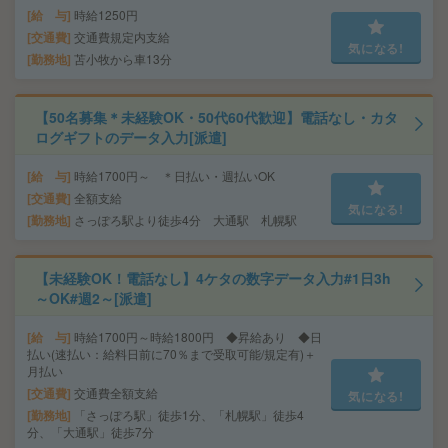
給 与
時給1250円
交通費
交通費規定内支給
気になる!
勤務地
苫小牧から車13分
【50名募集＊未経験OK・50代60代歓迎】電話なし・カタ
ログギフトのデータ入力[派遣]
給 与
時給1700円～ ＊日払い・週払いOK
交通費
全額支給
気になる!
勤務地
さっぽろ駅より徒歩4分 大通駅 札幌駅
【未経験OK！電話なし】4ケタの数字データ入力#1日3h
～OK#週2～[派遣]
給 与
時給1700円～時給1800円 ◆昇給あり ◆日
払い(速払い：給料日前に70％まで受取可能/規定有)＋
月払い
交通費
交通費全額支給
気になる!
勤務地
「さっぽろ駅」徒歩1分、「札幌駅」徒歩4
分、「大通駅」徒歩7分