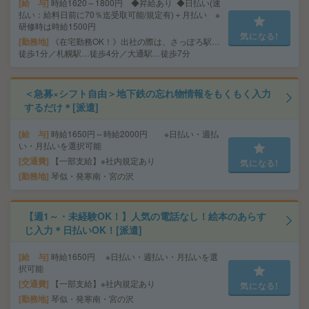
給 与
時給1620～1800円 ◆昇給あり ◆日払い(速
払い：給料日前に70％迄受取可能/規定有)＋月払い ※
研修時は時給1500円
気になる!
勤務地
《在宅勤務OK！》出社の際は、さっぽろ駅…
徒歩1分／札幌駅…徒歩4分／大通駅…徒歩7分
＜急募×シフト自由＞地下鉄の忘れ物情報をもくもく入力
するだけ＊[派遣]
給 与
時給1650円～時給2000円 ※日払い・週払
い・月払いを選択可能
交通費
【一部支給】※社内規定あり
気になる!
勤務地
琴似・発寒南・宮の沢
【週1～・未経験OK！】人気の電話なし！絵本のあらす
じ入力＊日払いOK！[派遣]
給 与
時給1650円 ※日払い・週払い・月払いを選
択可能
交通費
【一部支給】※社内規定あり
気になる!
勤務地
琴似・発寒南・宮の沢