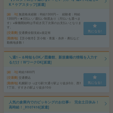
K＊ケアスタッフ[派遣]
給 与
無資格未経験：時給1300円～ 経験者：時給
1350円～★日払い／週払い制度あり（月払いも選べま
す）※稼働開始時は手続き完了次第のお支払いとなりま
す。
気になる!
交通費
交通費全額支給※規定有
勤務地
【苫小牧市】苫小牧・青葉・糸井・勇払など
勤務地多数！
＼週1～＆時短もOK／図書館、新規書籍の情報を入力す
るだけ！WワークOK[派遣]
給 与
時給1800円
交通費
交通費込
気になる!
勤務地
札幌駅/さっぽろ駅/大通り駅より徒歩5分、西1
1丁目、すすきの駅より徒歩10分
人気の倉庫内でのピッキングのお仕事○ 完全土日休み！
高時給！_H107416[派遣]