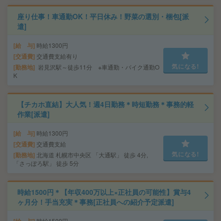
座り仕事！車通勤OK！平日休み！野菜の選別・梱包[派
遣]
給 与
時給1300円
交通費
交通費支給有り
気になる!
勤務地
岩見沢駅～徒歩11分 ※車通勤・バイク通勤O
K
【チカホ直結】大人気！週4日勤務＊時短勤務＊事務的軽
作業[派遣]
給 与
時給1300円
交通費
交通費支給
気になる!
勤務地
北海道 札幌市中央区 「大通駅」 徒歩 4分,
「さっぽろ駅」 徒歩 5分
時給1500円＊【年収400万以上×正社員の可能性】賞与4
ヶ月分！手当充実＊事務[正社員への紹介予定派遣]
時給1500円