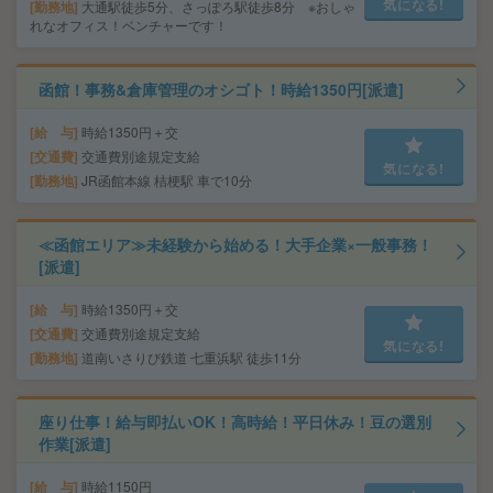
気になる!
勤務地
大通駅徒歩5分、さっぽろ駅徒歩8分 ※おしゃ
れなオフィス！ベンチャーです！
函館！事務&倉庫管理のオシゴト！時給1350円[派遣]
給 与
時給1350円＋交
交通費
交通費別途規定支給
気になる!
勤務地
JR函館本線 桔梗駅 車で10分
≪函館エリア≫未経験から始める！大手企業×一般事務！
[派遣]
給 与
時給1350円＋交
交通費
交通費別途規定支給
気になる!
勤務地
道南いさりび鉄道 七重浜駅 徒歩11分
座り仕事！給与即払いOK！高時給！平日休み！豆の選別
作業[派遣]
給 与
時給1150円