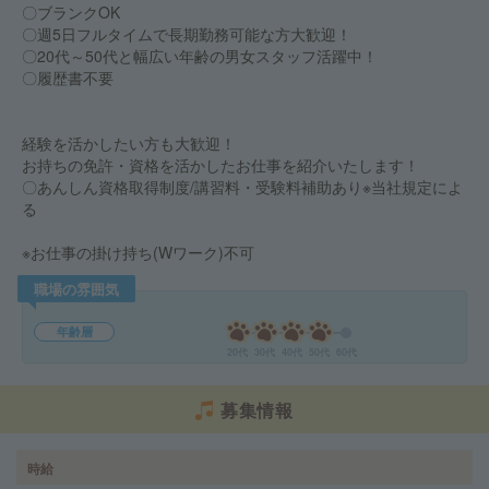
〇ブランクOK
〇週5日フルタイムで長期勤務可能な方大歓迎！
〇20代～50代と幅広い年齢の男女スタッフ活躍中！
〇履歴書不要
経験を活かしたい方も大歓迎！
お持ちの免許・資格を活かしたお仕事を紹介いたします！
〇あんしん資格取得制度/講習料・受験料補助あり※当社規定によ
る
※お仕事の掛け持ち(Wワーク)不可
職場の雰囲気
年齢層
20代
30代
40代
50代
60代
募集情報
時給