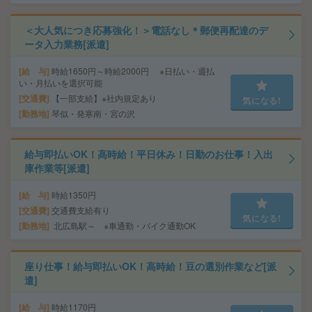
＜大人気につき応募強化！＞電話なし＊郵便再配達のデ
ータ入力業務[派遣]
給 与
時給1650円～時給2000円 ※日払い・週払
い・月払いを選択可能
交通費
【一部支給】※社内規定あり
気になる!
勤務地
琴似・発寒南・宮の沢
給与即払いOK！高時給！平日休み！日勤のお仕事！入出
庫作業等[派遣]
給 与
時給1350円
交通費
交通費支給有り
気になる!
勤務地
北広島駅～ ※車通勤・バイク通勤OK
座り仕事！給与即払いOK！高時給！豆の選別作業など[派
遣]
給 与
時給1170円