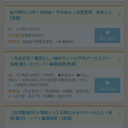
給与即払いOK！高時給！平日休み！品質管理、検査など
[派遣]
給 与
時給1250円
交通費
交通費支給有り
気になる!
勤務地
北海道河東郡音更町 ※車通勤OK
＼完全在宅＊電話なし／旅行サイトの予約データ入力＊
短期/週3～などシフト融通抜群[派遣]
給 与
時給1550円～1650円 ◆昇給あり ◆日払い
(速払い：給料日前に70％迄受取可能/規定有)＋月払
い ※研修時は時給1500円
気になる!
勤務地
《完全在宅！》研修期間→大通駅…徒歩4分／
さっぽろ駅…徒歩7分／札幌駅…徒歩10分
【在宅勤務OK＆電話ナシ】応募はがきのデータ入力＊短
期/週3日～シフト融通抜群！[派遣]