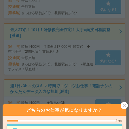
給 与
交通費
全額支給
気になる!
勤務地
さっぽろ駅徒歩2分、札幌駅徒歩3分
最大27名！10月！研修後完全在宅！大手×面接日程調整
[派遣]
給 与
時給1400円 月収例 217,000円+残業代 ◆
在宅手当（200円/日）支給あり♪
交通費
全額支給
気になる!
勤務地
さっぽろ駅徒歩3分、札幌駅徒歩3分 ※駅直結
オフィス！駅直結！
週1日×3h～のスキマ時間でコツコツお仕事！電話ナシの
かんたんデータ入力@旭川[派遣]
給 与
時給1400円～ ★週払いOK
勤務地
「旭川駅」から徒歩5分
どちらのお仕事が気になりますか？
気になる!
1
/10
【10月開始】直接雇用も！未経験でもOK！ゆったり事務