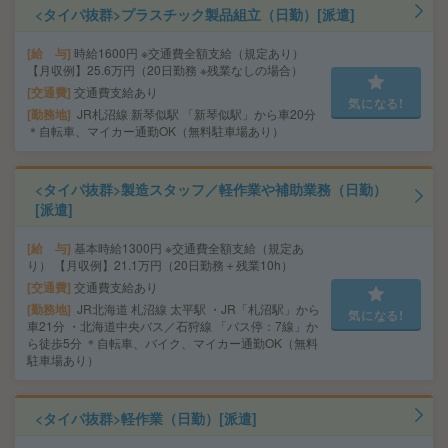
<タイパ抜群>プラスチック製品組立（日勤）[派遣]
給 与
時給1600円 ※交通費全額支給（規定あり）
【月収例】25.6万円（20日勤務 ※残業なしの場合）
交通費
交通費支給あり
気になる!
勤務地
JR札沼線 新琴似駅 「新琴似駅」から車20分
＊自転車、マイカー通勤OK（無料駐車場あり）
<タイパ抜群>製造スタッフ／軽作業や補助業務（日勤）
[派遣]
給 与
基本時給1300円 ※交通費全額支給（規定あ
り） 【月収例】21.1万円（20日勤務＋残業10h）
交通費
交通費支給あり
勤務地
JR北海道 札沼線 太平駅 ・JR「札沼駅」から
気になる!
車21分 ・北海道中央バス／石狩線 「バス停：7線」か
ら徒歩5分 ＊自転車、バイク、マイカー通勤OK（無料
駐車場あり）
<タイパ抜群>軽作業（日勤）[派遣]