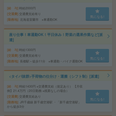
給 与
時給2000円
交通費
交通費支給有り
気になる!
勤務地
北海道室蘭市 ※車通勤OK
座り仕事！車通勤OK！平日休み！野菜の選果作業など[派
遣]
給 与
時給1300円
交通費
交通費支給有り
気になる!
勤務地
長都駅～徒歩11分 ※車通勤・バイク通勤OK
<タイパ抜群>手荷物の仕分け・運搬（シフト制）[派遣]
給 与
時給1430円 ※交通費支給（規定あり） 【月収
例】21.4万円（20日勤務 ※残業なしの場合）
交通費
交通費支給あり
気になる!
勤務地
JR千歳線 新千歳空港駅 ・「新千歳空港駅」
から徒歩3分