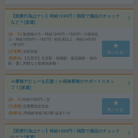
【医療行為はナシ】時給1240円！病院で備品のチェック
など＊[派遣]
給 与
無資格の方：時給1240円～1550円 / 介護福祉
士：時給1550円～1937円 / 初任者以上：時給1450円
～1812円
交通費
全額支給
気になる!
勤務地
【北見市】北見駅・柏陽駅・留辺蘂駅・相内
駅・愛し野駅など勤務地多数！
≪事務デビューを応援！≫保険事務のサポートスタッ
フ！[派遣]
給 与
時給1350円＋交
交通費
交通費規定支給
気になる!
勤務地
JR函館本線 旭川駅 徒歩11分
【医療行為はナシ】時給1300円！病院で備品のチェック
など＊[派遣]