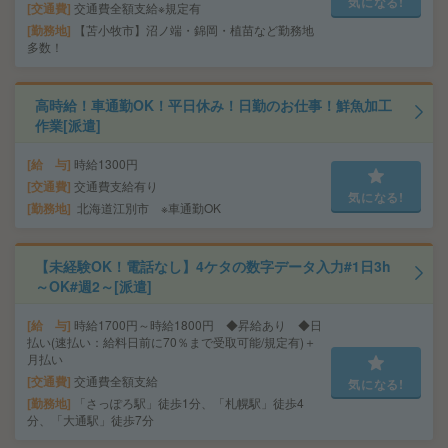
気になる!
交通費
交通費全額支給※規定有
勤務地
【苫小牧市】沼ノ端・錦岡・植苗など勤務地
多数！
高時給！車通勤OK！平日休み！日勤のお仕事！鮮魚加工
作業[派遣]
給 与
時給1300円
交通費
交通費支給有り
気になる!
勤務地
北海道江別市 ※車通勤OK
【未経験OK！電話なし】4ケタの数字データ入力#1日3h
～OK#週2～[派遣]
給 与
時給1700円～時給1800円 ◆昇給あり ◆日
払い(速払い：給料日前に70％まで受取可能/規定有)＋
月払い
交通費
交通費全額支給
気になる!
勤務地
「さっぽろ駅」徒歩1分、「札幌駅」徒歩4
分、「大通駅」徒歩7分