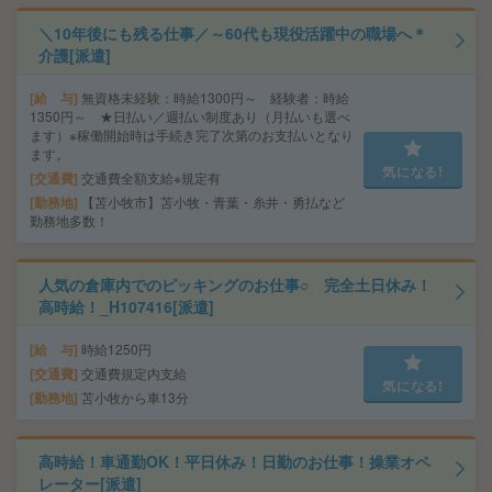
＼10年後にも残る仕事／～60代も現役活躍中の職場へ＊
介護[派遣]
給 与
無資格未経験：時給1300円～ 経験者：時給
1350円～ ★日払い／週払い制度あり（月払いも選べ
ます）※稼働開始時は手続き完了次第のお支払いとなり
ます。
気になる!
交通費
交通費全額支給※規定有
勤務地
【苫小牧市】苫小牧・青葉・糸井・勇払など
勤務地多数！
人気の倉庫内でのピッキングのお仕事○ 完全土日休み！
高時給！_H107416[派遣]
給 与
時給1250円
交通費
交通費規定内支給
気になる!
勤務地
苫小牧から車13分
高時給！車通勤OK！平日休み！日勤のお仕事！操業オペ
レーター[派遣]