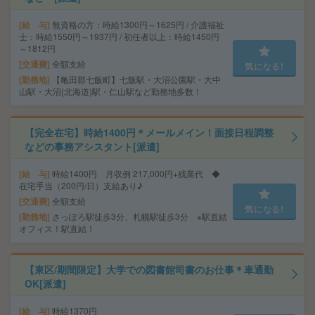
給 与
無資格の方：時給1300円～1625円 / 介護福祉
士：時給1550円～1937円 / 初任者以上：時給1450円
～1812円
交通費
全額支給
気になる!
勤務地
【亀田郡七飯町】七飯駅・大沼公園駅・大中
山駅・大沼(北海道)駅・仁山駅など勤務地多数！
【完全在宅】時給1400円＊メールメイン！面接日程調整
などの事務アシスタント[派遣]
給 与
時給1400円 月収例 217,000円+残業代 ◆
在宅手当（200円/日）支給あり♪
交通費
全額支給
気になる!
勤務地
さっぽろ駅徒歩3分、札幌駅徒歩3分 ※駅直結
オフィス！駅直結！
【東区/期間限定】大学での図書館司書のお仕事＊車通勤
OK[派遣]
給 与
時給1370円