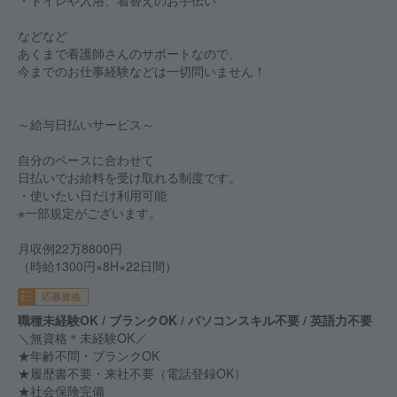
・トイレや入浴、着替えのお手伝い
などなど
あくまで看護師さんのサポートなので、
今までのお仕事経験などは一切問いません！
～給与日払いサービス～
自分のペースに合わせて
日払いでお給料を受け取れる制度です。
・使いたい日だけ利用可能
※一部規定がございます。
月収例22万8800円
（時給1300円×8H×22日間）
応募資格
職種未経験OK / ブランクOK / パソコンスキル不要 / 英語力不要
＼無資格＊未経験OK／
★年齢不問・ブランクOK
★履歴書不要・来社不要（電話登録OK）
★社会保険完備