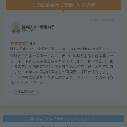
この派遣会社に登録した方の声
投稿時期
2026年03月
就業済み：看護助手
40代女性
4.0
対応の迅速さ
4.0
対応の丁寧さ
4.0
フォロー・研修の充実度
4.0
未経験で介護や看護士さんの手伝いに興味がある方は是非ニー
ソーネットさんの派遣登録をオススメします。私の場合は、担
当者の方が全国的に実績がある方で話しやすく親しみやすい方
でした。就業先の看護師長さんの面談日に採用が決定しまし
た。その後の派遣担当者さんのフォローやメッセージのやり取
りがスムーズでした。
役に立った！
2
興味があったら「★気になる！」をタップ！