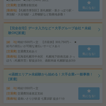
交通費
交通費全額支給
気になる!
勤務地
【札幌市厚別区】新札幌駅・新さっぽろ駅・
厚別駅・大谷地駅・上野幌駅など勤務地多数！
【完全在宅】データ入力など＊大手グループ会社＊未経
験OK[派遣]
給 与
時給1500円＋交 【月収例】303,750円～ ■
給与の前払いが可能な速払いサービスあり
交通費
交通費支給あり
気になる!
勤務地
北海道札幌市中央区 札幌地下鉄南北線 さっ
ぽろ（札幌市営）駅徒歩3分、函館本線 札幌駅徒歩3分
≪函館エリア≫未経験から始める！大手企業×一般事務！
[派遣]
給 与
時給1350円＋交
交通費
交通費別途規定支給
気になる!
勤務地
道南いさりび鉄道 七重浜駅 徒歩11分