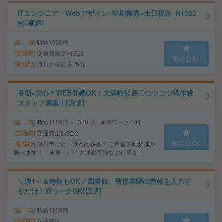
ITエンジニア・Webデザイン○印刷業界×土日祝休_H1322
96[派遣]
給 与
時給1900円
交通費
交通費規定内支給
気になる!
勤務地
旭川から徒歩15分
長期×安心＊WEB登録OK！未経験歓迎〇コツコツ軽作業
スタッフ募集！[派遣]
給 与
時給1150円～1350円 ★Wワーク不可
交通費
交通費全額支給
気になる!
勤務地
旭川市など…勤務地多数！ご希望の勤務地が
選べます！ ★車・バイク通勤可能なお仕事も！
＼週1～＆時短もOK／図書館、新規書籍の情報を入力す
るだけ！WワークOK[派遣]
給 与
時給1800円
交通費
交通費込