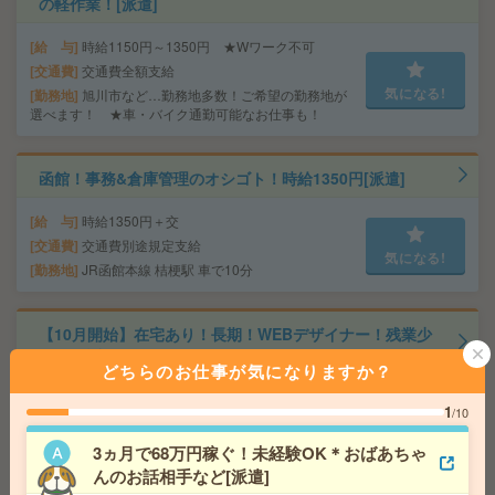
の軽作業！[派遣]
給 与
時給1150円～1350円 ★Wワーク不可
交通費
交通費全額支給
気になる!
勤務地
旭川市など…勤務地多数！ご希望の勤務地が
選べます！ ★車・バイク通勤可能なお仕事も！
函館！事務&倉庫管理のオシゴト！時給1350円[派遣]
給 与
時給1350円＋交
交通費
交通費別途規定支給
気になる!
勤務地
JR函館本線 桔梗駅 車で10分
【10月開始】在宅あり！長期！WEBデザイナー！残業少
なめ[派遣]
どちらのお仕事が気になりますか？
給 与
時給1300円 月収例 208,000円+残業代
1
/10
交通費
全額支給
気になる!
勤務地
大通駅徒歩5分、さっぽろ駅徒歩8分 ※おしゃ
3ヵ月で68万円稼ぐ！未経験OK＊おばあちゃ
れなオフィス！ベンチャーです！
んのお話相手など[派遣]