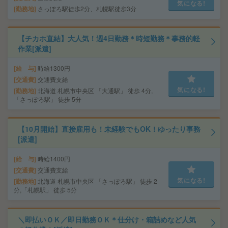
気になる!
勤務地
さっぽろ駅徒歩2分、札幌駅徒歩3分
【チカホ直結】大人気！週4日勤務＊時短勤務＊事務的軽
作業[派遣]
給 与
時給1300円
交通費
交通費支給
気になる!
勤務地
北海道 札幌市中央区 「大通駅」 徒歩 4分,
「さっぽろ駅」 徒歩 5分
【10月開始】直接雇用も！未経験でもOK！ゆったり事務
[派遣]
給 与
時給1400円
交通費
交通費支給
気になる!
勤務地
北海道 札幌市中央区 「さっぽろ駅」 徒歩 2
分,「札幌駅」 徒歩 5分
＼即払いＯＫ／即日勤務ＯＫ＊仕分け・箱詰めなど人気