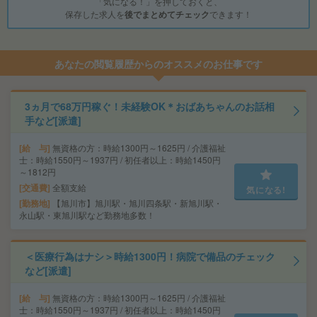
「気になる！」を押しておくと、
保存した求人を
後でまとめてチェック
できます！
あなたの閲覧履歴からのオススメのお仕事です
3ヵ月で68万円稼ぐ！未経験OK＊おばあちゃんのお話相
手など[派遣]
給 与
無資格の方：時給1300円～1625円 / 介護福祉
士：時給1550円～1937円 / 初任者以上：時給1450円
～1812円
交通費
全額支給
気になる!
勤務地
【旭川市】旭川駅・旭川四条駅・新旭川駅・
永山駅・東旭川駅など勤務地多数！
＜医療行為はナシ＞時給1300円！病院で備品のチェック
など[派遣]
給 与
無資格の方：時給1300円～1625円 / 介護福祉
士：時給1550円～1937円 / 初任者以上：時給1450円