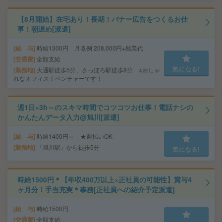
【8月開始】在宅あり！長期！バナー広告をつくるお仕
事！朝遅め[派遣]
給 与
時給1300円 月収例 208,000円+残業代
交通費
全額支給
気になる!
勤務地
大通駅徒歩5分、さっぽろ駅徒歩8分 ※おしゃ
れなオフィス！ベンチャーです！
週1日×3h～のスキマ時間でコツコツお仕事！電話ナシの
かんたんデータ入力@旭川[派遣]
給 与
時給1400円～ ★週払いOK
勤務地
「旭川駅」から徒歩5分
気になる!
時給1500円＊【年収400万以上×正社員の可能性】賞与4
ヶ月分！手当充実＊事務[正社員への紹介予定派遣]
給 与
時給1500円
交通費
全額支給