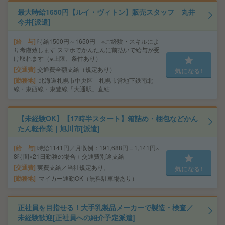
最大時給1650円【ルイ・ヴィトン】販売スタッフ 丸井
今井[派遣]
給 与
時給1500円～1650円 ※ご経験・スキルによ
り考慮致します スマホでかんたんに前払いで給与が受
け取れます（※上限、条件あり）
交通費
交通費全額支給（規定あり）
気になる!
勤務地
北海道札幌市中央区 札幌市営地下鉄南北
線・東西線・東豊線「大通駅」直結
【未経験OK】【17時半スタート】箱詰め・梱包などかん
たん軽作業｜旭川市[派遣]
給 与
時給1141円／月収例：191,688円＝1,141円×
8時間×21日勤務の場合＋交通費別途支給
交通費
実費支給／当社規定あり。
気になる!
勤務地
マイカー通勤OK（無料駐車場あり）
正社員を目指せる！大手乳製品メーカーで製造・検査／
未経験歓迎[正社員への紹介予定派遣]