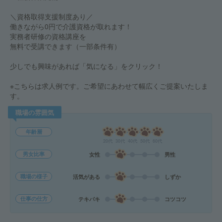
＼資格取得支援制度あり／
働きながら0円で介護資格が取れます！
実務者研修の資格講座を
無料で受講できます（一部条件有）
少しでも興味があれば「気になる」をクリック！
※こちらは求人例です。ご希望にあわせて幅広くご提案いたしま
す。
職場の雰囲気
年齢層
20代
30代
40代
50代
60代
男女比率
女性
男性
職場の様子
活気がある
しずか
仕事の仕方
テキパキ
コツコツ