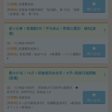
交通費
交通費支給
気になる!
勤務地
北海道 札幌市東区 「拓北駅」 車 12分,「栄町
（北海道）駅」 車 12分
座り仕事！車通勤OK！平日休み！野菜の選別・梱包[派
遣]
給 与
時給1300円
交通費
交通費支給有り
気になる!
勤務地
岩見沢駅～徒歩11分 ※車通勤・バイク通勤O
K
最大27名！10月！研修後完全在宅！大手×面接日程調整
[派遣]
給 与
時給1400円 月収例 217,000円+残業代 ◆
在宅手当（200円/日）支給あり♪
交通費
全額支給
気になる!
勤務地
さっぽろ駅徒歩3分、札幌駅徒歩3分 ※駅直結
オフィス！駅直結！