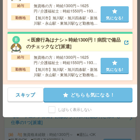
無資格の方：時給1300円～1625
給与
給与即払いOK！高時給！平日休み！品質管理、検査など
円 / 介護福祉士：時給1550円～1937
[派遣]
円 / 初任者以上：時給1450円～1812
【旭川市】旭川駅・旭川四条駅・新旭
気になる!
勤務地
円
川駅・永山駅・東旭川駅など勤務地多
数！
給 与
時給1250円
交通費
交通費支給有り
気になる!
＜医療行為はナシ＞時給1300円！病院で備品
勤務地
北海道河東郡音更町 ※車通勤OK
のチェックなど[派遣]
無資格の方：時給1300円～1625
給与
【50代～60代活躍】経験を活かす落着いた職場*補助金支
円 / 介護福祉士：時給1550円～1937
援＊事務[派遣]
円 / 初任者以上：時給1450円～1812
【旭川市】旭川駅・旭川四条駅・新旭
気になる!
勤務地
円
川駅・永山駅・東旭川駅など勤務地多
給 与
時給1300円＋交
数！
交通費
交通費支給有
気になる!
勤務地
札幌市営南北線 さっぽろ駅 徒歩10分/札幌市
スキップ
どちらも気になる！
営東西線 西11丁目駅 徒歩11分
しばらく表示しない
【オープニング募集】おばあちゃんのお散歩付き添いも
仕事の1つ[派遣]
給 与
無資格未経験：時給1300円～ ■週払いOK
■扶養内OK ■日収1万400円以上