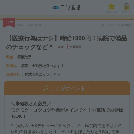
気になる!
ログイン
NEW
掲載日
2026/08/06
No.NISNHTRK-2BJH20
【医療行為はナシ】時給1300円！病院で備品
のチェックなど＊
派遣
大量募集！
職種
看護助手
派遣先
病院 ★勤務地選べます！
派遣会社
株式会社ニッソーネット
ここがポイント！
＼未経験さん必見／
モクモク・コツコツ作業がメインです！お電話での登録
もOK！
＼ 病院WORKデビューにピッタリ ／ 病院内で患者さんの
移動の付き添いをしたり、車いすを押したりと初めは簡単