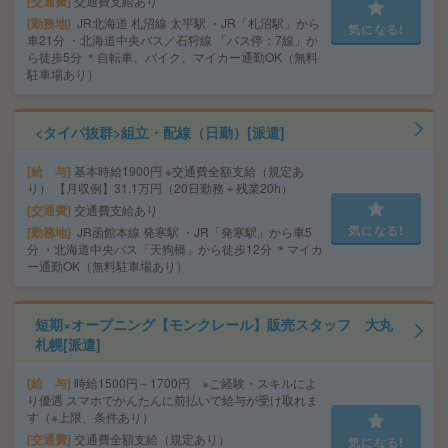
交通費
交通費支給あり
勤務地
JR北海道 札沼線 太平駅 ・JR「札沼駅」から
気になる!
車21分 ・北海道中央バス／石狩線 「バス停：7線」か
ら徒歩5分 ＊自転車、バイク、マイカー通勤OK（無料
駐車場あり）
<タイパ抜群>組立・配線（日勤）[派遣]
給 与
基本時給1900円 ※交通費全額支給（規定あ
り） 【月収例】31.1万円（20日勤務＋残業20h）
交通費
交通費支給あり
気になる!
勤務地
JR函館本線 発寒駅 ・JR「発寒駅」から車5
分 ・北海道中央バス「天狗橋」から徒歩12分 ＊マイカ
ー通勤OK（無料駐車場あり）
短期×オープニング【モンクレール】販売スタッフ 大丸
札幌[派遣]
給 与
時給1500円～1700円 ※ご経験・スキルによ
り優遇 スマホでかんたんに前払いで給与が受け取れま
す（※上限、条件あり）
交通費
交通費全額支給（規定あり）
気になる!