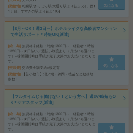
気になる!
勤務地
札幌駅/さっぽろ駅/大通り駅より徒歩5分、西1
1丁目、すすきの駅より徒歩10分
【8月～OK！週3日～】ホテルライクな高齢者マンション
で生活サポート＊時短OK[派遣]
給 与
無資格未経験：時給1300円～ 経験者：時給
1350円～★日払い／週払い制度あり（月払いも選べま
す）※稼働開始時は手続き完了次第のお支払いとなりま
す。
気になる!
交通費
交通費全額支給※規定有
勤務地
【苫小牧市】沼ノ端・錦岡・植苗など勤務地
多数！
【フルタイムじゃ働けない！という方へ】週3や時短もO
K＊ケアスタッフ[派遣]
給 与
無資格未経験：時給1300円～ 経験者：時給
1350円～★日払い／週払い制度あり（月払いも選べま
す）※稼働開始時は手続き完了次第のお支払いとなりま
す。