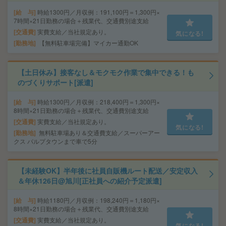
給 与
時給1300円／月収例：191,100円＝1,300円×
7時間×21日勤務の場合＋残業代、交通費別途支給
交通費
実費支給／当社規定あり。
気になる!
勤務地
【無料駐車場完備】マイカー通勤OK
【土日休み】接客なし＆モクモク作業で集中できる！も
のづくりサポート[派遣]
給 与
時給1300円／月収例：218,400円＝1,300円×
8時間×21日勤務の場合＋残業代、交通費別途支給
交通費
実費支給／当社規定あり。
気になる!
勤務地
無料駐車場あり＆交通費支給／スーパーアー
クス パルプタウンまで車で5分
【未経験OK】半年後に社員自販機ルート配送／安定収入
＆年休126日@旭川[正社員への紹介予定派遣]
給 与
時給1180円／月収例：198,240円＝1,180円×
8時間×21日勤務の場合＋残業代、交通費別途支給
交通費
実費支給／当社規定あり。
気になる!