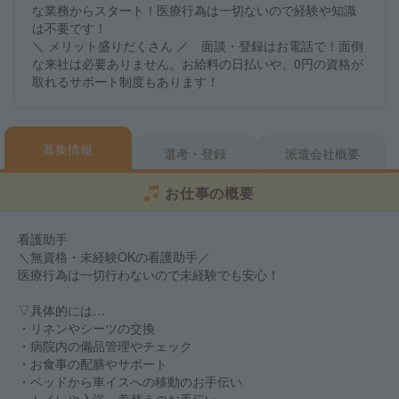
な業務からスタート！医療行為は一切ないので経験や知識
は不要です！
＼ メリット盛りだくさん ／ 面談・登録はお電話で！面倒
な来社は必要ありません。お給料の日払いや、0円の資格が
取れるサポート制度もあります！
募集情報
選考・登録
派遣会社概要
お仕事の概要
看護助手
＼無資格・未経験OKの看護助手／
医療行為は一切行わないので未経験でも安心！
▽具体的には…
・リネンやシーツの交換
・病院内の備品管理やチェック
・お食事の配膳やサポート
・ベッドから車イスへの移動のお手伝い