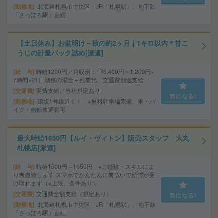
勤務地
北海道札幌市中央区 JR「札幌駅」、地下鉄
「さっぽろ駅」直結
【土日休み】お盆明け～秋の約2ヶ月｜1キロ以内＊甘こ
うじの計量パック詰め[派遣]
給 与
時給1200円／月収例：176,400円＝1,200円×
7時間×21日勤務の場合＋残業代、交通費別途支給
交通費
実費支給／当社規定あり。
気になる!
勤務地
環状1号線近く！ ※無料駐車場完備、車・バ
イク・自転車通勤可
最大時給1650円【ルイ・ヴィトン】販売スタッフ 大丸
札幌店[派遣]
給 与
時給1500円～1650円 ※ご経験・スキルによ
り考慮致します スマホでかんたんに前払いで給与が受
け取れます（※上限、条件あり）
交通費
交通費全額支給（規定あり）
気になる!
勤務地
北海道札幌市中央区 JR「札幌駅」、地下鉄
「さっぽろ駅」直結