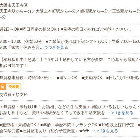
大阪市天王寺区
天王寺駅から---分／大阪上本町駅から---分／鶴橋駅から---分／玉造駅から---
--分
週2日～OK■曜日固定の相談OK！■希望の曜日があればご相談ください！
9:00～18:00（休憩60分）■ご希望があれば下記シフトもOK！早番 7:00～16:00
9:00「家族と休みを合…
つづきを見る
【積極採用中！急募！】＊1年以上勤務している方が多数！ご応募から最短2
相談可能です！
無資格未経験：時給1400円～ ■週払いOK ■扶養内OK ■日収1万1200円
交通費
交通費全額支給
＜無資格・未経験OK！お話相手などの生活支援＞ 施設にいるおじいちゃん
お話し相手など、資格や経験がなくてもできる生活支援を…
つづきを見る
■無資格・未経験OK！■年齢・学歴不問！ブランクOK!■10名以上採用予定！
会保険完備■社員登用あり（紹介予定派遣）★WE…
つづきを見る