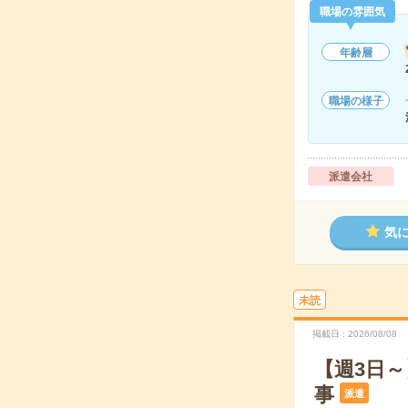
職場の雰囲気
年齢層
職場の様子
派遣会社
気
未読
掲載日
2026/08/08
【週3日
事
派遣