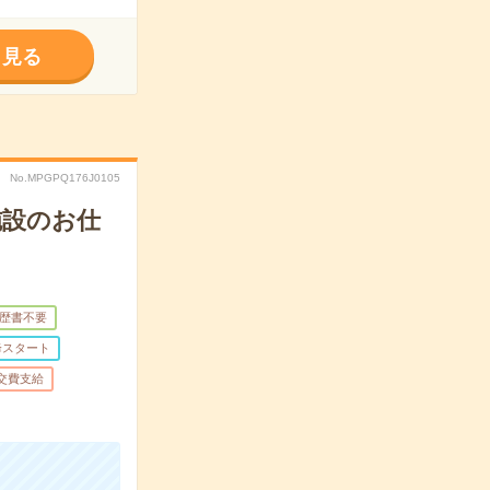
く見る
No.MPGPQ176J0105
施設のお仕
歴書不要
降スタート
交費支給