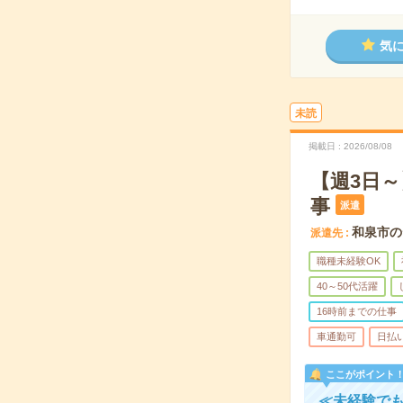
気
未読
掲載日
2026/08/08
【週3日
事
派遣
和泉市の
派遣先
職種未経験OK
40～50代活躍
16時前までの仕事
車通勤可
日払
ここがポイント
≪未経験でも