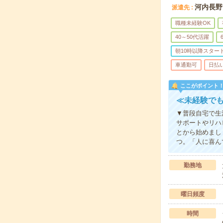
河内長野
派遣先
職種未経験OK
40～50代活躍
朝10時以降スター
車通勤可
日払
ここがポイント
≪未経験でも
▼普段自宅で生
サポートやリハ
とから始めまし
つ。「人に喜ん
勤務地
曜日頻度
時間