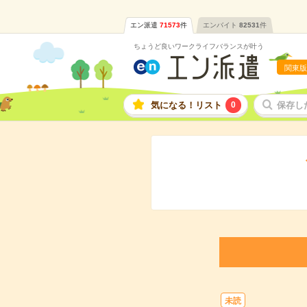
エン派遣
71573
件
エンバイト
82531
件
ちょうど良いワークライフバランスが叶う
関東版
気になる！リスト
0
保存し
未読