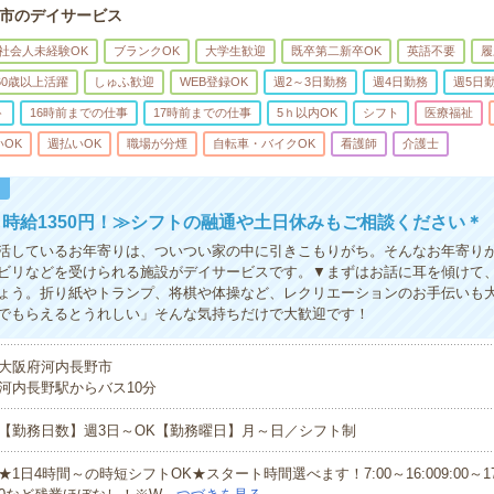
市のデイサービス
社会人未経験OK
ブランクOK
大学生歓迎
既卒第二新卒OK
英語不要
履
60歳以上活躍
しゅふ歓迎
WEB登録OK
週2～3日勤務
週4日勤務
週5日
ト
16時前までの仕事
17時前までの仕事
5ｈ以内OK
シフト
医療福祉
いOK
週払いOK
職場が分煙
自転車・バイクOK
看護師
介護士
！
時給1350円！≫シフトの融通や土日休みもご相談ください＊
活しているお年寄りは、ついつい家の中に引きこもりがち。そんなお年寄り
ビリなどを受けられる施設がデイサービスです。▼まずはお話に耳を傾けて
ょう。折り紙やトランプ、将棋や体操など、レクリエーションのお手伝いも大
でもらえるとうれしい」そんな気持ちだけで大歓迎です！
大阪府河内長野市
河内長野駅からバス10分
【勤務日数】週3日～OK【勤務曜日】月～日／シフト制
★1日4時間～の時短シフトOK★スタート時間選べます！7:00～16:009:00～17:00