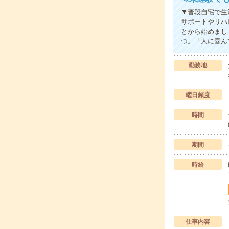
▼普段自宅で生
サポートやリハ
とから始めまし
つ。「人に喜ん
勤務地
曜日頻度
時間
期間
時給
仕事内容