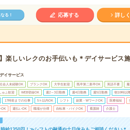
応募する
詳し
になる！
～】楽しいレクのお手伝いも＊デイサービス
デイサービス
社会人未経験OK
ブランクOK
大学生歓迎
既卒第二新卒OK
英語不要
履
しゅふ歓迎
WEB登録OK
週2～3日勤務
週4日勤務
週5日勤務
朝10時以
17時前までの仕事
5ｈ以内OK
シフト
副業・WワークOK
医療福祉
いOK
週払いOK
職場が分煙
自転車・バイクOK
看護師
介護士
！
時給1350円！≫シフトの融通や土日休みもご相談ください＊