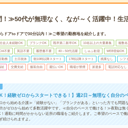
問！≫50代が無理なく、なが～く活躍中！生
らドアtoドアで30分以内！≫ご希望の勤務地を紹介します。
社会人未経験OK
ブランクOK
既卒第二新卒OK
10名以上の大量募集
複数名
OA不要
英語不要
履歴書不要
40～50代活躍
しゅふ歓迎
WEB登録OK
日勤務
土日祝休
朝10時以降スタート
17時以降スタート
残業なし
シフ
福祉
交費支給
服装自由
週払いOK
職場が禁煙
派遣多
電話対応なし
！
K！経験ゼロからスタートできる！】週2日～無理なく自分の
ロから始める介護≫「経験がない」「ブランクがある」といった方でも問題
の方がゼロから始めて多数活躍中です。≪自分のペースで働ける！≫夜勤は無
K！通勤に時間がかからない近所の職場をご紹介します。ご希望のペースで働
ず続けられますよ。