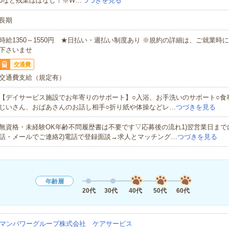
0など残業ほぼなし！※W…
つづきを見る
長期
時給1350～1550円 ★日払い・週払い制度あり ※規約の詳細は、ご就業時
下さいませ
交通費
交通費支給（規定有）
【デイサービス施設でお年寄りのサポート】○入浴、お手洗いのサポート○食
じいさん、おばあさんのお話し相手○折り紙や体操などレ…
つづきを見る
無資格・未経験OK年齢不問履歴書は不要です▽応募後の流れ1)翌営業日まで
話・メールでご連絡2)電話で登録面談→求人とマッチング…
つづきを見る
年齢層
20代
30代
40代
50代
60代
マンパワーグループ株式会社 ケアサービス