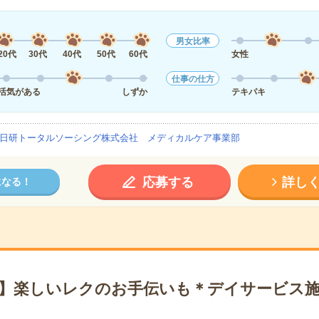
男女比率
20代
30代
40代
50代
60代
女性
仕事の仕方
活気がある
しずか
テキパキ
日研トータルソーシング株式会社 メディカルケア事業部
応募する
詳し
になる！
～】楽しいレクのお手伝いも＊デイサービス