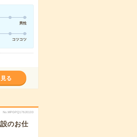
男性
コツコツ
く見る
No.MPGPQ176J0103
施設のお仕