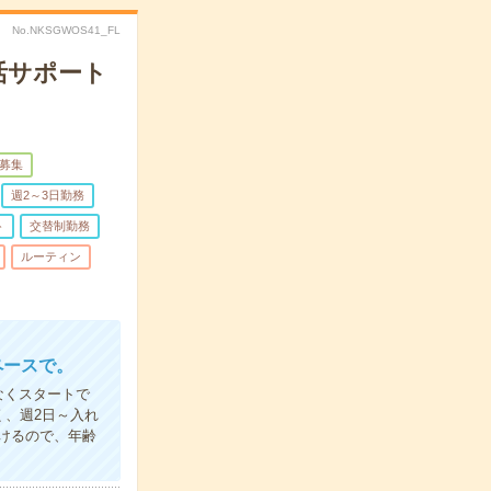
No.NKSGWOS41_FL
活サポート
募集
週2～3日勤務
ト
交替制勤務
ルーティン
ペースで。
なくスタートで
く、週2日～入れ
けるので、年齢