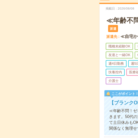
掲載日
2026/08/08
≪年齢不
派遣
≪自宅か
派遣先
職種未経験OK
友達と一緒OK
週4日勤務
週5
扶養控内
医療
介護士
ここがポイント
【ブランクO
≪年齢不問！ゼ
きます。50代
て土日休みもO
関係なく無理せ