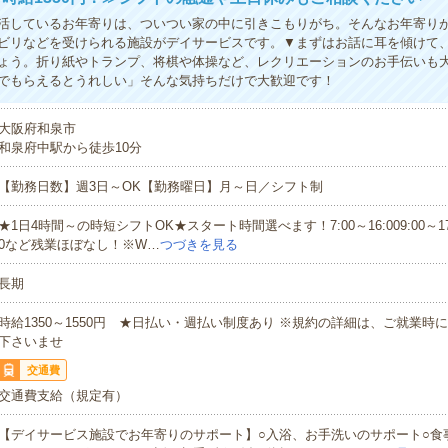
活しているお年寄りは、ついつい家の中に引きこもりがち。そんなお年寄り
ビリなどを受けられる施設がデイサービスです。▼まずはお話に耳を傾けて
ょう。折り紙やトランプ、将棋や体操など、レクリエーションのお手伝いも大
でもらえるとうれしい」そんな気持ちだけで大歓迎です！
大阪府和泉市
和泉府中駅から徒歩10分
【勤務日数】週3日～OK【勤務曜日】月～日／シフト制
★1日4時間～の時短シフトOK★スタート時間選べます！7:00～16:009:00～17:00
0など残業ほぼなし！※W…
つづきを見る
長期
時給1350～1550円 ★日払い・週払い制度あり ※規約の詳細は、ご就業時
下さいませ
交通費
交通費支給（規定有）
【デイサービス施設でお年寄りのサポート】○入浴、お手洗いのサポート○食