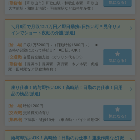
気になる!
勤務地
【和歌山市】和歌山駅・和歌山市駅・和歌山
大学前駅・和歌山港駅・岡崎前駅など勤務地多数！
＼月8回で月収12.1万円／即日勤務×日払い可＊見守りメ
インでショート夜勤の介護[派遣]
給 与
日収1万5200円～（日勤時給1600円～） ■
資格や経験によって時給UP ■日払いOK！
交通費
交通費全額支給（ガソリン代もOK）
気になる!
勤務地
【長浜市】長浜駅・高月駅・木ノ本駅・虎姫
駅・田村駅など勤務地多数！
座り仕事！給与即払いOK！高時給！日勤のお仕事！日用
品の検品[派遣]
給 与
時給1200円
交通費
交通費支給有り
気になる!
勤務地
下津駅～徒歩15分 ※車通勤・バイク通勤OK
給与即払いOK！高時給！日勤のお仕事！運搬作業など[派