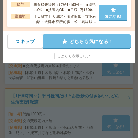
払いサービスあり
無資格未経験：時給1450円～ ■週払
給与
いOK ■扶養内OK ■日収1万1600円
交通費
交通費支給あり
気になる!
以上
【大津市】大津駅・滋賀里駅・京阪石
気になる!
勤務地
勤務地
大阪府大阪市北区 大阪メトロ四つ橋線 西梅
山駅・大津市役所前駅・松ノ馬場駅な
田駅徒歩4分、大阪環状線 大阪駅徒歩7分
ど勤務地多数！
〈カンタン作業！〉スキマ時間にサクッと＊お菓子の仕
スキップ
どちらも気になる！
分け[派遣]
しばらく表示しない
給 与
時給1,200円～1,625円
交通費
■ 交通費規定内支給 ※派遣先による
気になる!
勤務地
【和歌山市】和歌山駅・和歌山市駅・和歌山
大学前駅・和歌山港駅・岡崎前駅など勤務地多数！
【1日6時間～】平日昼間だけ＊お散歩の付き添いなどの
生活支援[派遣]
給 与
時給1200円～
交通費
交通費規定内支給
気になる!
勤務地
【和歌山市】和歌山・和歌山大学前・岡崎
前・紀ノ川・紀三井寺など勤務地多数！