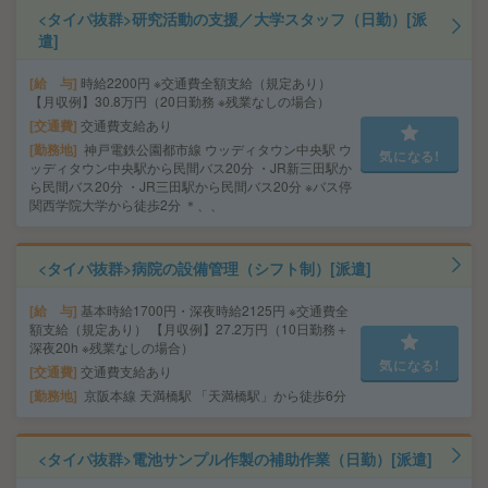
<タイパ抜群>研究活動の支援／大学スタッフ（日勤）[派
遣]
給 与
時給2200円 ※交通費全額支給（規定あり）
【月収例】30.8万円（20日勤務 ※残業なしの場合）
交通費
交通費支給あり
勤務地
神戸電鉄公園都市線 ウッディタウン中央駅 ウ
気になる!
ッディタウン中央駅から民間バス20分 ・JR新三田駅か
ら民間バス20分 ・JR三田駅から民間バス20分 ※バス停
関西学院大学から徒歩2分 ＊、、
<タイパ抜群>病院の設備管理（シフト制）[派遣]
給 与
基本時給1700円・深夜時給2125円 ※交通費全
額支給（規定あり） 【月収例】27.2万円（10日勤務＋
深夜20h ※残業なしの場合）
気になる!
交通費
交通費支給あり
勤務地
京阪本線 天満橋駅 「天満橋駅」から徒歩6分
<タイパ抜群>電池サンプル作製の補助作業（日勤）[派遣]