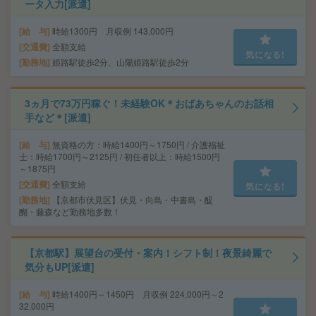
ータ入力[派遣]
給 与
時給1300円 月収例 143,000円
交通費
全額支給
気になる!
勤務地
姫路駅徒歩2分、山陽姫路駅徒歩2分
3ヵ月で73万円稼ぐ！未経験OK＊おばあちゃんのお話相
手など＊[派遣]
給 与
無資格の方：時給1400円～1750円 / 介護福祉
士：時給1700円～2125円 / 初任者以上：時給1500円
～1875円
交通費
全額支給
気になる!
勤務地
【京都市伏見区】伏見・向島・中書島・醍
醐・藤森など勤務地多数！
【京都駅】展望台の受付・案内！シフト制！夜景綺麗で
気分もUP[派遣]
給 与
時給1400円～1450円 月収例 224,000円～2
32,000円