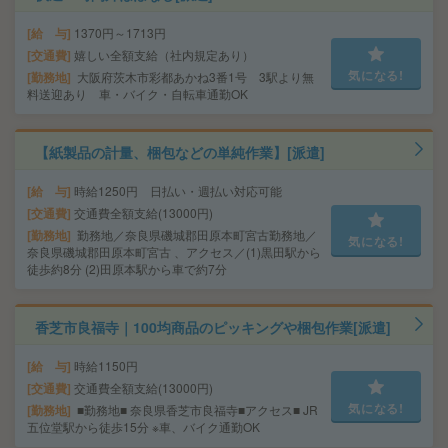
給 与
1370円～1713円
交通費
嬉しい全額支給（社内規定あり）
気になる!
勤務地
大阪府茨木市彩都あかね3番1号 3駅より無
料送迎あり 車・バイク・自転車通勤OK
【紙製品の計量、梱包などの単純作業】[派遣]
給 与
時給1250円 日払い・週払い対応可能
交通費
交通費全額支給(13000円)
勤務地
勤務地／奈良県磯城郡田原本町宮古勤務地／
気になる!
奈良県磯城郡田原本町宮古 、アクセス／(1)黒田駅から
徒歩約8分 (2)田原本駅から車で約7分
香芝市良福寺｜100均商品のピッキングや梱包作業[派遣]
給 与
時給1150円
交通費
交通費全額支給(13000円)
気になる!
勤務地
■勤務地■ 奈良県香芝市良福寺■アクセス■ JR
五位堂駅から徒歩15分 ※車、バイク通勤OK