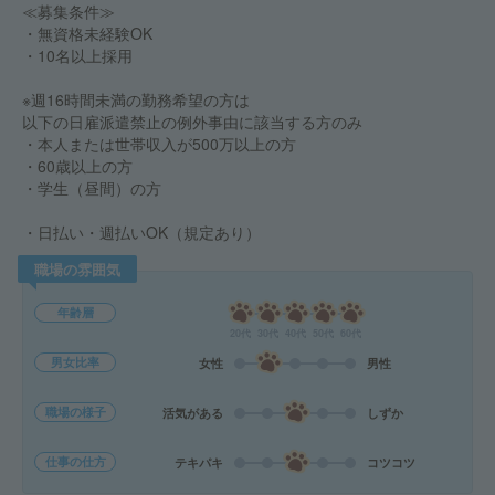
≪募集条件≫
・無資格未経験OK
・10名以上採用
※週16時間未満の勤務希望の方は
以下の日雇派遣禁止の例外事由に該当する方のみ
・本人または世帯収入が500万以上の方
・60歳以上の方
・学生（昼間）の方
・日払い・週払いOK（規定あり）
職場の雰囲気
年齢層
20代
30代
40代
50代
60代
男女比率
女性
男性
職場の様子
活気がある
しずか
仕事の仕方
テキパキ
コツコツ