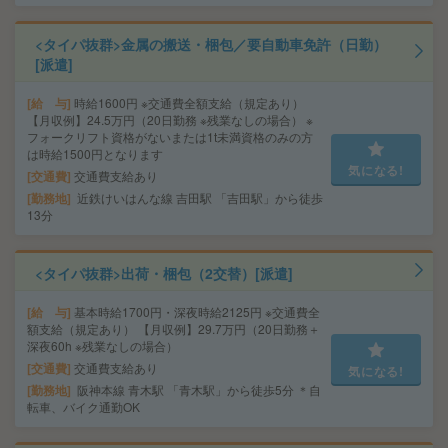
<タイパ抜群>金属の搬送・梱包／要自動車免許（日勤）
[派遣]
給 与
時給1600円 ※交通費全額支給（規定あり）
【月収例】24.5万円（20日勤務 ※残業なしの場合） ※
フォークリフト資格がないまたは1t未満資格のみの方
は時給1500円となります
気になる!
交通費
交通費支給あり
勤務地
近鉄けいはんな線 吉田駅 「吉田駅」から徒歩
13分
<タイパ抜群>出荷・梱包（2交替）[派遣]
給 与
基本時給1700円・深夜時給2125円 ※交通費全
額支給（規定あり） 【月収例】29.7万円（20日勤務＋
深夜60h ※残業なしの場合）
交通費
交通費支給あり
気になる!
勤務地
阪神本線 青木駅 「青木駅」から徒歩5分 ＊自
転車、バイク通勤OK