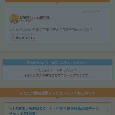
投稿時期
2024年03月
就業済み：介護関連
30代女性
スタッフの方の対応が丁寧で声から笑顔が伝わってきた
役に立った！
3
興味があったら「★気になる！」をタップ！
「気になる！」を押しておくと、
保存した求人を
後でまとめてチェック
できます！
あなたの閲覧履歴からのオススメのお仕事です
＼8名募集／未経験OK！大手企業＊健康診断結果データ
チェック等[派遣]