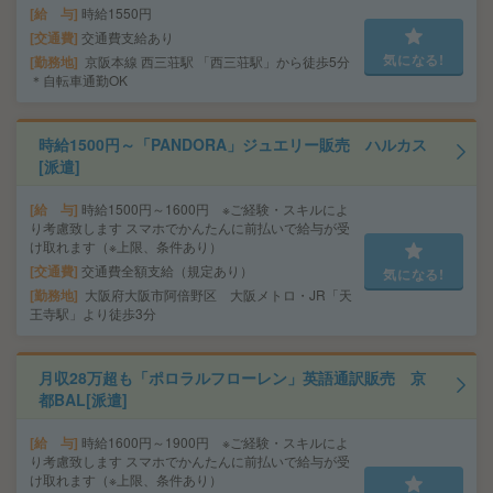
給 与
時給1550円
交通費
交通費支給あり
気になる!
勤務地
京阪本線 西三荘駅 「西三荘駅」から徒歩5分
＊自転車通勤OK
時給1500円～「PANDORA」ジュエリー販売 ハルカス
[派遣]
給 与
時給1500円～1600円 ※ご経験・スキルによ
り考慮致します スマホでかんたんに前払いで給与が受
け取れます（※上限、条件あり）
交通費
交通費全額支給（規定あり）
気になる!
勤務地
大阪府大阪市阿倍野区 大阪メトロ・JR「天
王寺駅」より徒歩3分
月収28万超も「ポロラルフローレン」英語通訳販売 京
都BAL[派遣]
給 与
時給1600円～1900円 ※ご経験・スキルによ
り考慮致します スマホでかんたんに前払いで給与が受
け取れます（※上限、条件あり）