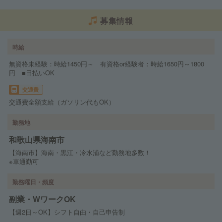
募集情報
時給
無資格未経験：時給1450円～ 有資格or経験者：時給1650円～1800
円 ■日払いOK
交通費
交通費全額支給（ガソリン代もOK）
勤務地
和歌山県海南市
【海南市】海南・黒江・冷水浦など勤務地多数！
※車通勤可
勤務曜日・頻度
副業・WワークOK
【週2日～OK】シフト自由・自己申告制