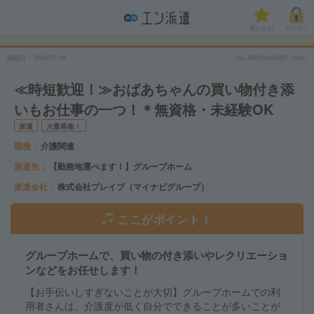
気になる!
ログイン
掲載日
2026/07/18
No.BMKSMDM27_GHC
≪時短歓迎！≫おばあちゃんの買い物付き添
いもお仕事の一つ！＊無資格・未経験OK
派遣
大量募集！
職種
介護関連
派遣先
【勤務地選べます！】グループホーム
派遣会社
株式会社ブレイブ（マイナビグループ）
ここがポイント！
グループホームで、買い物の付き添いやレクリエーショ
ンなどをお任せします！
【お手伝いしすぎないことが大切】グループホームでの利
用者さんは、介護度が低く自分でできることが多いことが