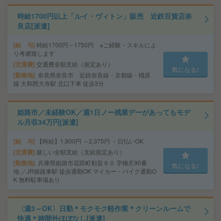
時給1700円以上「ルイ・ヴィトン」販売 近鉄百貨店奈
良店[派遣]
給 与
時給1700円～1750円 ※ご経験・スキルによ
り考慮致します
交通費
交通費全額支給（規定あり）
気になる!
勤務地
奈良県奈良市 近鉄奈良線・京都線・橿原
線 大和西大寺駅 北口下車 徒歩3分
姫路市／未経験OK／週1日ノー残業デーがあってもモデ
ル月収34万円[派遣]
給 与
【時給】1,900円 ～2,375円 ・日払いOK
交通費
嬉しい全額支給（支給規定あり）
勤務地
兵庫県姫路市花田町勅旨９０ 字橋爪90番
気になる!
地 ／JR姫路東駅 徒歩通勤OK マイカー・バイク通勤O
K 無料駐車場あり
〈週3～OK〉日勤＊モクモク軽作業＊クリーンルームで
快適＊時間外ほぼなし[派遣]