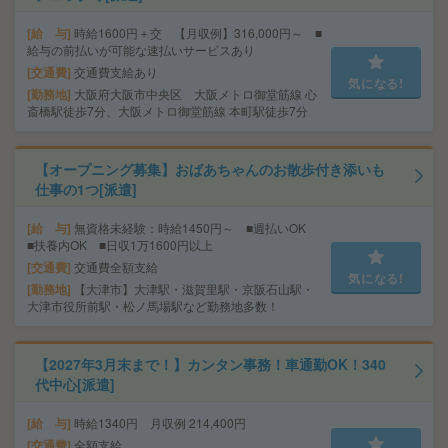
給 与
時給1600円＋交 【月収例】316,000円～ ■
給与の前払いが可能な速払いサービスあり
交通費
交通費支給あり
気になる!
勤務地
大阪府大阪市中央区 大阪メトロ御堂筋線 心
斎橋駅徒歩7分、大阪メトロ御堂筋線 本町駅徒歩7分
【オープニング募集】おばあちゃんのお散歩付き添いも
仕事の1つ[派遣]
給 与
無資格未経験：時給1450円～ ■週払いOK
■扶養内OK ■日収1万1600円以上
交通費
交通費全額支給
気になる!
勤務地
【大津市】大津駅・滋賀里駅・京阪石山駅・
大津市役所前駅・松ノ馬場駅など勤務地多数！
【2027年3月末まで！】カンタン事務！車通勤OK！340
代中心[派遣]
給 与
時給1340円 月収例 214,400円
交通費
全額支給