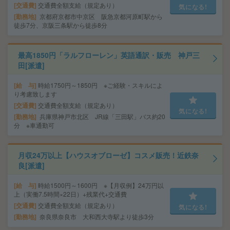
交通費
交通費全額支給（規定あり）
気になる!
勤務地
京都府京都市中京区 阪急京都河原町駅から
徒歩7分、京阪三条駅から徒歩8分
最高1850円「ラルフローレン」英語通訳・販売 神戸三
田[派遣]
給 与
時給1750円～1850円 ※ご経験・スキルによ
り考慮致します
交通費
交通費全額支給（規定あり）
気になる!
勤務地
兵庫県神戸市北区 JR線「三田駅」バス約20
分 ※車通勤可
月収24万以上【ハウスオブローゼ】コスメ販売！近鉄奈
良[派遣]
給 与
時給1500円～1600円 ※【月収例】24万円以
上（実働7.5時間×22日）+残業代+交通費
交通費
交通費全額支給（規定あり）
気になる!
勤務地
奈良県奈良市 大和西大寺駅より徒歩3分