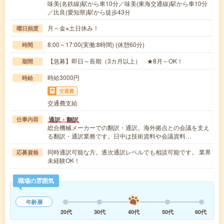
味美(名鉄線)駅から車10分／味美(東海交通線)駅から車10分
／比良(愛知県)駅から徒歩43分
月～金※土日休み！
曜日頻度
8:00～17:00(実働:8時間) (休憩60分)
時間
【急募】即日～長期（3カ月以上） ★8月～OK！
期間
時給3000円
時給
交通費
交通費支給
通訳・翻訳
仕事内容
総合機械メーカーでの翻訳・通訳。海外拠点との会議を支え
る翻訳・通訳業務です。日中は技術資料や会議資料…
同時通訳可能な方。逐次通訳レベルでも相談可能です。 業界
応募資格
未経験OK！
職場の雰囲気
年齢層
20代
30代
40代
50代
60代