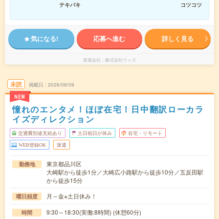
テキパキ
コツコツ
気になる!
応募へ進む
詳しく見る
派遣会社
株式会社ウィズ
未読
掲載日
2026/08/09
NEW
憧れのエンタメ！ほぼ在宅！日中翻訳ローカラ
イズディレクション
交通費別途支給あり
土日祝日が休み
在宅・リモート
WEB登録OK
派遣
東京都品川区
勤務地
大崎駅から徒歩1分／大崎広小路駅から徒歩10分／五反田駅
から徒歩15分
月～金※土日休み！
曜日頻度
9:30～18:30(実働:8時間) (休憩60分)
時間