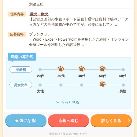
別途支給
通訳・翻訳
仕事内容
【経営企画部の事務サポート業務】通常は資料作成やデータ
入力などの事務業務が中心ですが、必要に応じてオ…
ブランクOK
応募資格
・Word・Excel・PowerPointを使用したご経験・オンライン
会議ツールを利用した通訳経験…
職場の雰囲気
年齢層
20代
30代
40代
50代
60代
男女比率
女性
男性
もっと見る
気になる!
応募へ進む
詳しく見る
派遣会社
株式会社ホンヤク社