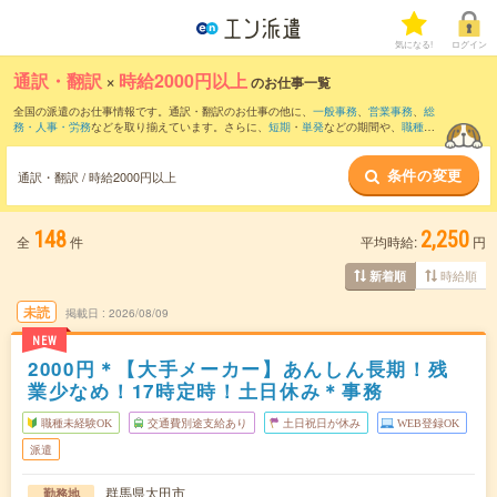
気になる!
ログイン
通訳・翻訳
×
時給2000円以上
のお仕事一覧
全国の派遣のお仕事情報です。通訳・翻訳のお仕事の他に、
一般事務
、
営業事務
、
総
務・人事・労務
などを取り揃えています。さらに、
短期
・
単発
などの期間や、
職種未
経験OK
などのこだわり条件で絞り込んでいただけます。職種辞典：
通訳・翻訳のお仕
事とは？とは？
条件の変更
通訳・翻訳 / 時給2000円以上
148
2,250
全
件
平均時給:
円
時給順
新着順
未読
掲載日
2026/08/09
NEW
2000円＊【大手メーカー】あんしん長期！残
業少なめ！17時定時！土日休み＊事務
職種未経験OK
交通費別途支給あり
土日祝日が休み
WEB登録OK
派遣
群馬県太田市
勤務地