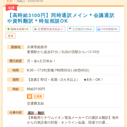
未読
掲載日
2026/08/09
NEW
【高時給3100円】同時通訳メイン＊会議通訳
や資料翻訳＊時短相談OK
職種未経験OK
交通費別途支給あり
土日祝日が休み
WEB登録OK
派遣
兵庫県姫路市
勤務地
妻鹿駅から徒歩21分／白浜の宮駅からバス10分
月～金※土日休み！
曜日頻度
8:30～17:05(実働:7時間50分) (休憩45分)
時間
【急募】即日～長期（3カ月以上） ★8月～OK！
期間
時給3100円
時給
交通費
交通費支給
通訳・翻訳
仕事内容
【車載用リチウムイオン電池メーカーでの通訳＆翻訳】海外
からの来訪者の対面・オンライン会議、現場での通…