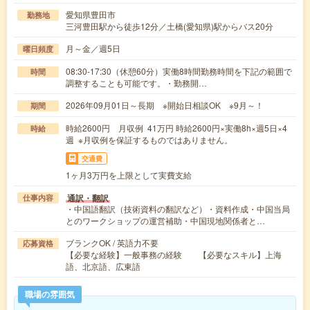
愛知県豊田市
勤務地
三河豊田駅から徒歩12分／土橋(愛知県)駅からバス20分
月～金／週5日
曜日頻度
08:30-17:30（休憩60分）実働8時間勤務時間を下記の範囲で
時間
調整することも可能です。・勤務開…
2026年09月01日～長期 ※開始日相談OK ※9月～！
期間
時給2600円 月収例 41万円 時給2600円×実働8h×週5日×4
時給
週 ※月収例を保証するものではありません。
交通費
1ヶ月3万円を上限として実費支給
通訳・翻訳
仕事内容
・中国語翻訳（技術資料の翻訳など）・資料作成・中国当局
とのワークショップの運営補助・中国現地関係者と…
ブランクOK / 英語力不要
応募資格
【必要な経験】一般事務の経験 【必要なスキル】上海
語、北京語、広東語
職場の雰囲気