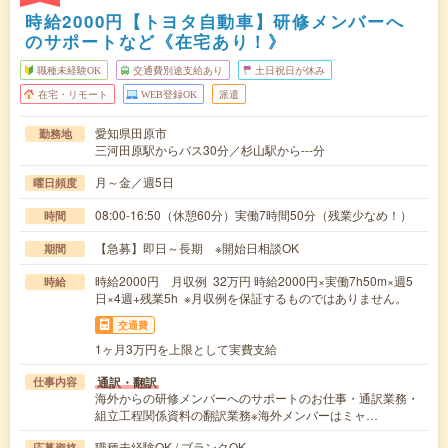
時給2000円【トヨタ自動車】研修メンバーへ
のサポートなど《在宅あり！》
職種未経験OK
交通費別途支給あり
土日祝日が休み
在宅・リモート
WEB登録OK
派遣
愛知県田原市
勤務地
三河田原駅からバス30分／杉山駅から---分
月～金／週5日
曜日頻度
08:00-16:50（休憩60分）実働7時間50分（残業少なめ！）
時間
【急募】即日～長期 ※開始日相談OK
期間
時給2000円 月収例 32万円 時給2000円×実働7h50m×週5
時給
日×4週+残業5h ※月収例を保証するものではありません。
交通費
1ヶ月3万円を上限として実費支給
通訳・翻訳
仕事内容
海外からの研修メンバーへのサポートのお仕事・通訳業務・
組立工程関係資料の翻訳業務※海外メンバーはミャ…
職種未経験OK / ブランクOK
応募資格