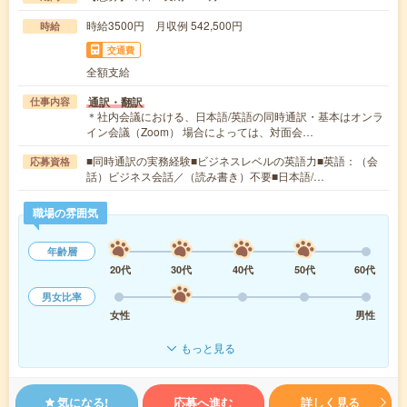
時給3500円 月収例 542,500円
時給
交通費
全額支給
通訳・翻訳
仕事内容
＊社内会議における、日本語/英語の同時通訳・基本はオンラ
イン会議（Zoom） 場合によっては、対面会…
■同時通訳の実務経験■ビジネスレベルの英語力■英語：（会
応募資格
話）ビジネス会話／（読み書き）不要■日本語/…
職場の雰囲気
年齢層
20代
30代
40代
50代
60代
男女比率
女性
男性
もっと見る
気になる!
応募へ進む
詳しく見る