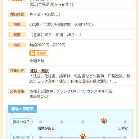
太田(群馬県)駅から徒歩7分
月～金・祝(週5日)
曜日頻度
08:00～17:00(実働8時間 休憩1時間)
時間
【急募】即日～長期 ※8月～！
期間
時給2000円～2300円
時給
交通費
全額支給
通訳・翻訳
仕事内容
＊法規、仕様書、議事録、報告書などの英和、和英翻訳、翻
訳チェック業務＊通訳：各種会議等の逐次通訳 ＊…
職種未経験OK / ブランクOK / パソコンスキル不要
応募資格
未経験OK！
職場の雰囲気
職場の様子
活気がある
しずか
仕事の仕方