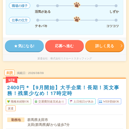
職場の様子
活気がある
しずか
仕事の仕方
テキパキ
コツコツ
気になる!
応募へ進む
詳しく見る
派遣会社
株式会社リクルートスタッフィング
未読
掲載日
2026/08/09
NEW
2400円＊【9月開始】大手企業！長期！英文事
務！残業少なめ！17時定時
職種未経験OK
交通費別途支給あり
土日祝日が休み
WEB登録OK
派遣
群馬県太田市
勤務地
太田(群馬県)駅から徒歩7分