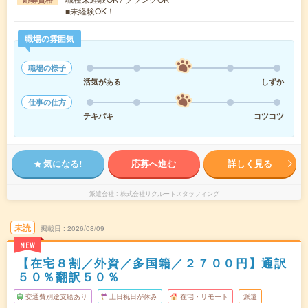
■未経験OK！
職場の雰囲気
職場の様子
活気がある
しずか
仕事の仕方
テキパキ
コツコツ
気になる!
応募へ進む
詳しく見る
派遣会社
株式会社リクルートスタッフィング
未読
掲載日
2026/08/09
NEW
【在宅８割／外資／多国籍／２７００円】通訳
５０％翻訳５０％
交通費別途支給あり
土日祝日が休み
在宅・リモート
派遣