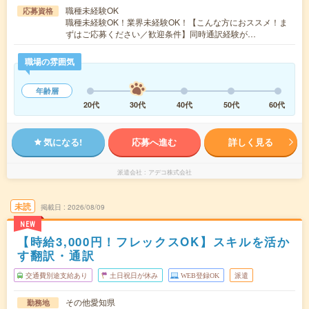
職種未経験OK
応募資格
職種未経験OK！業界未経験OK！【こんな方におススメ！ま
ずはご応募ください／歓迎条件】同時通訳経験が…
職場の雰囲気
年齢層
20代
30代
40代
50代
60代
気になる!
応募へ進む
詳しく見る
派遣会社
アデコ株式会社
未読
掲載日
2026/08/09
NEW
【時給3,000円！フレックスOK】スキルを活か
す翻訳・通訳
交通費別途支給あり
土日祝日が休み
WEB登録OK
派遣
その他愛知県
勤務地