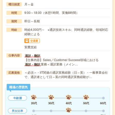
月～金
曜日頻度
9:00～18:00（休憩1時間、実働8時間）
時間
即日～長期
期間
時給4,000円～ ※通訳技術スキル、同時通訳経験、領域対応
時給
経験による
交通費
実費支給
通訳・翻訳
仕事内容
【仕事内容】Sales／Customer Success領域における
業務＜通訳業務（メイン…
通訳・翻訳
＜必須＞・IIT関連の通訳実務経験（日⇔英）・一般事業会社
応募資格
で、通訳者として日⇔英の同時通訳実務経験が…
職場の雰囲気
年齢層
20代
30代
40代
50代
60代
男女比率