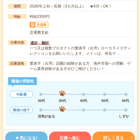
2026/9/上旬～長期（3カ月以上） ★9月～OK！
期間
時給2300円
時給
交通費
交通費支給
通訳・翻訳
仕事内容
一つ又は複数プロダクトの繁体字（台湾）ローカライズディ
レクションをお願いいたします。メインは、有名ゲ…
繁体字（台湾）語圏の経験がある方、海外市場への理解、ゲ
応募資格
ーム業界経験がある方ぜひご検討ください！
職場の雰囲気
年齢層
20代
30代
40代
50代
60代
職場の様子
活気がある
しずか
気になる!
応募へ進む
詳しく見る