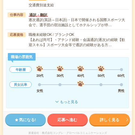
交通費別途支給
通訳・翻訳
仕事内容
逐次通訳(英語⇔日本語)・日本で開催される国際スポーツ大
会で、選手団の宿泊施設としてホテルシップが停…
職種未経験OK / ブランクOK
応募資格
【あれば尚可】・アテンド経験・会議通訳(逐次)の経験【歓
迎スキル】スポーツ大会等で通訳の経験がある方…
職場の雰囲気
年齢層
20代
30代
40代
50代
60代
男女比率
女性
男性
もっと見る
気になる!
応募へ進む
詳しく見る
派遣会社
株式会社コングレ・グローバルコミュニケーションズ