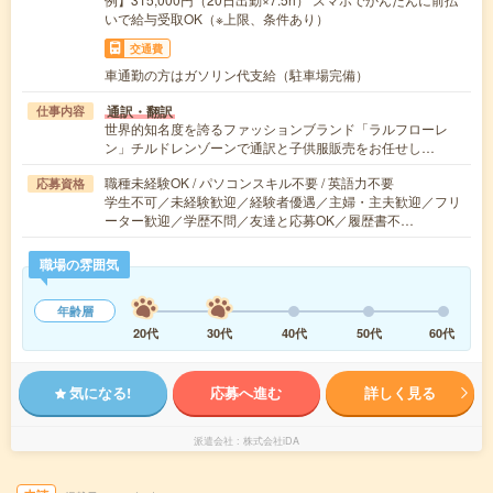
いで給与受取OK（※上限、条件あり）
交通費
車通勤の方はガソリン代支給（駐車場完備）
通訳・翻訳
仕事内容
世界的知名度を誇るファッションブランド「ラルフローレ
ン」チルドレンゾーンで通訳と子供服販売をお任せし…
職種未経験OK / パソコンスキル不要 / 英語力不要
応募資格
学生不可／未経験歓迎／経験者優遇／主婦・主夫歓迎／フリ
ーター歓迎／学歴不問／友達と応募OK／履歴書不…
職場の雰囲気
年齢層
20代
30代
40代
50代
60代
気になる!
応募へ進む
詳しく見る
派遣会社
株式会社iDA