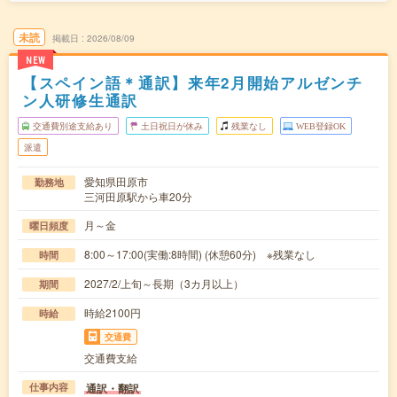
未読
掲載日
2026/08/09
NEW
【スペイン語＊通訳】来年2月開始アルゼンチ
ン人研修生通訳
交通費別途支給あり
土日祝日が休み
残業なし
WEB登録OK
派遣
愛知県田原市
勤務地
三河田原駅から車20分
月～金
曜日頻度
8:00～17:00(実働:8時間) (休憩60分) ※残業なし
時間
2027/2/上旬～長期（3カ月以上）
期間
時給2100円
時給
交通費
交通費支給
通訳・翻訳
仕事内容