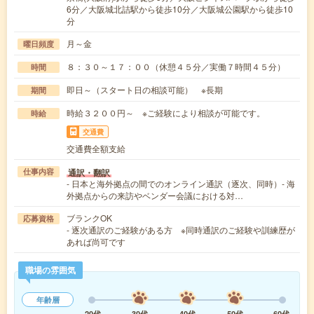
6分／大阪城北詰駅から徒歩10分／大阪城公園駅から徒歩10
分
月～金
曜日頻度
８：３０～１７：００（休憩４５分／実働７時間４５分）
時間
即日～（スタート日の相談可能） ※長期
期間
時給３２００円～ ※ご経験により相談が可能です。
時給
交通費
交通費全額支給
通訳・翻訳
仕事内容
- 日本と海外拠点の間でのオンライン通訳（逐次、同時）- 海
外拠点からの来訪やベンダー会議における対…
ブランクOK
応募資格
- 逐次通訳のご経験がある方 ※同時通訳のご経験や訓練歴が
あれば尚可です
職場の雰囲気
年齢層
20代
30代
40代
50代
60代