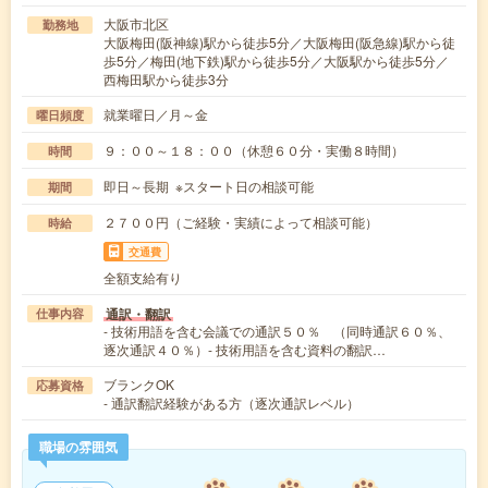
大阪市北区
勤務地
大阪梅田(阪神線)駅から徒歩5分／大阪梅田(阪急線)駅から徒
歩5分／梅田(地下鉄)駅から徒歩5分／大阪駅から徒歩5分／
西梅田駅から徒歩3分
就業曜日／月～金
曜日頻度
９：００～１８：００（休憩６０分・実働８時間）
時間
即日～長期 ※スタート日の相談可能
期間
２７００円（ご経験・実績によって相談可能）
時給
交通費
全額支給有り
通訳・翻訳
仕事内容
- 技術用語を含む会議での通訳５０％ （同時通訳６０％、
逐次通訳４０％）- 技術用語を含む資料の翻訳…
ブランクOK
応募資格
- 通訳翻訳経験がある方（逐次通訳レベル）
職場の雰囲気