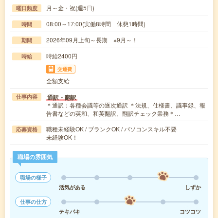
月～金・祝(週5日)
曜日頻度
08:00～17:00(実働8時間 休憩1時間)
時間
2026年09月上旬～長期 ※9月～！
期間
時給2400円
時給
交通費
全額支給
通訳・翻訳
仕事内容
＊通訳：各種会議等の逐次通訳 ＊法規、仕様書、議事録、報
告書などの英和、和英翻訳、翻訳チェック業務＊…
職種未経験OK / ブランクOK / パソコンスキル不要
応募資格
未経験OK！
職場の雰囲気
職場の様子
活気がある
しずか
仕事の仕方
テキパキ
コツコツ