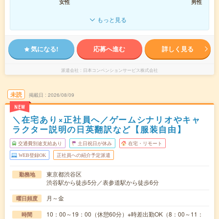
女性
男性
もっと見る
気になる!
応募へ進む
詳しく見る
派遣会社
日本コンベンションサービス株式会社
未読
掲載日
2026/08/09
NEW
＼在宅あり×正社員へ／ゲームシナリオやキャ
ラクター説明の日英翻訳など【服装自由】
交通費別途支給あり
土日祝日が休み
在宅・リモート
WEB登録OK
正社員への紹介予定派遣
東京都渋谷区
勤務地
渋谷駅から徒歩5分／表参道駅から徒歩6分
月～金
曜日頻度
10：00～19：00（休憩60分）※時差出勤OK（8：00～11：
時間