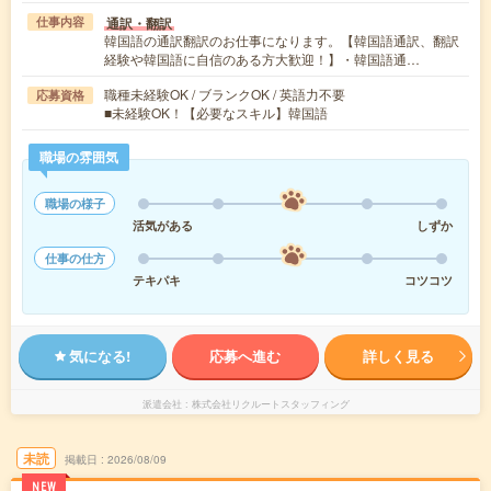
通訳・翻訳
仕事内容
韓国語の通訳翻訳のお仕事になります。【韓国語通訳、翻訳
経験や韓国語に自信のある方大歓迎！】・韓国語通…
職種未経験OK / ブランクOK / 英語力不要
応募資格
■未経験OK！【必要なスキル】韓国語
職場の雰囲気
職場の様子
活気がある
しずか
仕事の仕方
テキパキ
コツコツ
気になる!
応募へ進む
詳しく見る
派遣会社
株式会社リクルートスタッフィング
未読
掲載日
2026/08/09
NEW