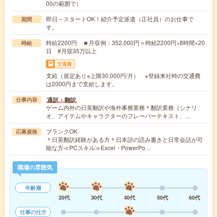
00の範囲で）
即日～スタートOK！紹介予定派遣（正社員）のお仕事で
期間
す。
時給2200円 ★月収例：352,000円＝時給2200円×8時間×20
時給
日 #月収35万以上
交通費
支給（規定あり※上限30,000円/月） ※登録来社時の交通費
は2000円まで支給します。
通訳・翻訳
仕事内容
ゲーム内外の日英翻訳や海外事務業務＊翻訳業務（シナリ
オ、アイテムやキャラクターのフレーバーテキスト、…
ブランクOK
応募資格
＊日英翻訳経験がある方＊日本語の読み書きと日常会話が可
能な方≪PCスキル≫Excel・PowerPo…
職場の雰囲気
年齢層
20代
30代
40代
50代
60代
仕事の仕方