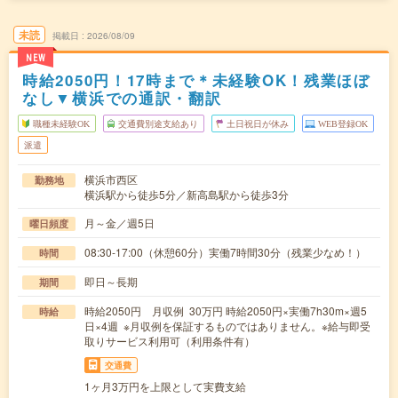
未読
掲載日
2026/08/09
NEW
時給2050円！17時まで＊未経験OK！残業ほぼ
なし▼横浜での通訳・翻訳
職種未経験OK
交通費別途支給あり
土日祝日が休み
WEB登録OK
派遣
横浜市西区
勤務地
横浜駅から徒歩5分／新高島駅から徒歩3分
月～金／週5日
曜日頻度
08:30-17:00（休憩60分）実働7時間30分（残業少なめ！）
時間
即日～長期
期間
時給2050円 月収例 30万円 時給2050円×実働7h30m×週5
時給
日×4週 ※月収例を保証するものではありません。※給与即受
取りサービス利用可（利用条件有）
交通費
1ヶ月3万円を上限として実費支給