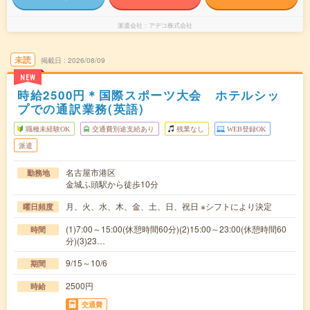
派遣会社
アデコ株式会社
未読
掲載日
2026/08/09
NEW
時給2500円＊国際スポーツ大会 ホテルシッ
プでの通訳業務(英語)
職種未経験OK
交通費別途支給あり
残業なし
WEB登録OK
派遣
名古屋市港区
勤務地
金城ふ頭駅から徒歩10分
月、火、水、木、金、土、日、祝日 ※シフトにより決定
曜日頻度
(1)7:00～15:00(休憩時間60分)(2)15:00～23:00(休憩時間60
時間
分)(3)23…
9/15～10/6
期間
2500円
時給
交通費