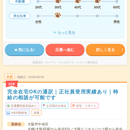
年齢層
20代
30代
40代
50代
60代
男女比率
女性
男性
もっと見る
気になる!
応募へ進む
詳しく見る
派遣会社
ロバート・ウォルターズ・ジャパン株式会社
未読
掲載日
2026/08/09
NEW
完全在宅OKの通訳｜正社員登用実績あり｜時
給の相談が可能です
交通費別途支給あり
土日祝日が休み
在宅・リモート
WEB登録OK
派遣
大阪市中央区
勤務地
京橋(大阪府)駅から徒歩5分／大阪ビジネスパーク駅から徒歩