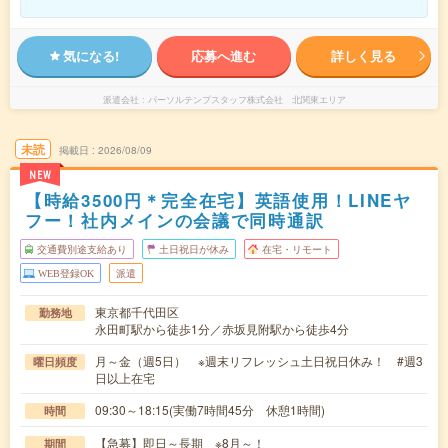
気になる!
応募へ進む
詳しく見る
派遣会社
パーソルテンプスタッフ株式会社 北関東エリア
未読
掲載日
2026/08/09
NEW
【時給3500円＊完全在宅】英語使用！LINEヤ
フー！社内メインの会議で同時通訳
交通費別途支給あり
土日祝日が休み
在宅・リモート
WEB登録OK
派遣
東京都千代田区
勤務地
永田町駅から徒歩1分／赤坂見附駅から徒歩4分
月～金（週5日） ※週末リフレッシュ土日祝日休み！ #週3
曜日頻度
日以上在宅
09:30～18:15(実働7時間45分 休憩1時間)
時間
【急募】即日～長期 ※8月～！
期間