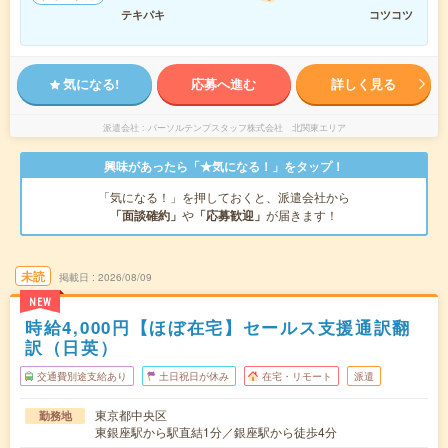
テキパキ
コツコツ
気になる!
応募へ進む
詳しく見る
派遣会社
パーソルテンプスタッフ株式会社 北関東エリア
興味があったら「★気になる！」をタップ！
「気になる！」を押しておくと、派遣会社から
「面談確約」
や
「応募歓迎」
が届きます！
未読
掲載日
2026/08/09
NEW
時給4,000円【ほぼ在宅】セールス支援通訳翻
訳（日英）
交通費別途支給あり
土日祝日が休み
在宅・リモート
派遣
東京都中央区
勤務地
東銀座駅から駅直結1分／銀座駅から徒歩4分