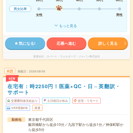
男女比率
女性
男性
もっと見る
気になる!
応募へ進む
詳しく見る
派遣会社
ロバート・ウォルターズ・ジャパン株式会社
未読
掲載日
2026/08/09
NEW
在宅有：時2250円！医薬×QC・日⇔英翻訳・
サポート
交通費別途支給あり
土日祝日が休み
在宅・リモート
WEB登録OK
派遣
東京都千代田区
勤務地
飯田橋駅から徒歩10分／九段下駅から徒歩1分／神保町駅か
ら徒歩5分