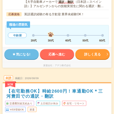
【大手自動車メーカーで
（日本語⇔スペイン
通訳・翻訳
語）】アルゼンチンからの技能実習生に関わる通訳・翻…
英語通訳経験の有る方歓迎 業界未経験OK！
応募資格
職場の雰囲気
年齢層
20代
30代
40代
50代
60代
気になる!
応募へ進む
詳しく見る
派遣会社
アデコ株式会社
未読
掲載日
2026/08/09
NEW
【在宅勤務OK】時給2600円！車通勤OK＊三
河豊田での通訳・翻訳
交通費別途支給あり
土日祝日が休み
在宅・リモート
WEB登録OK
派遣