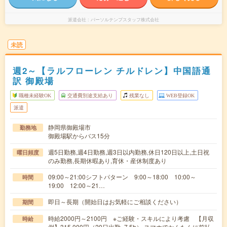
派遣会社
パーソルテンプスタッフ株式会社
未読
週2～【ラルフローレン チルドレン】中国語通
訳 御殿場
職種未経験OK
交通費別途支給あり
残業なし
WEB登録OK
派遣
静岡県御殿場市
勤務地
御殿場駅からバス15分
週5日勤務,週4日勤務,週3日以内勤務,休日120日以上,土日祝
曜日頻度
のみ勤務,長期休暇あり,育休・産休制度あり
09:00～21:00シフトパターン 9:00～18:00 10:00～
時間
19:00 12:00～21…
即日～長期（開始日はお気軽にご相談ください）
期間
時給2000円～2100円 ※ご経験・スキルにより考慮 【月収
時給
例】315,000円（20日出勤×7.5h） スマホでかんたんに前払