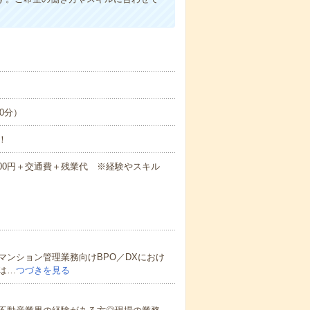
60分）
！
0,000円＋交通費＋残業代 ※経験やスキル
ンション管理業務向けBPO／DXにおけ
は…
つづきを見る