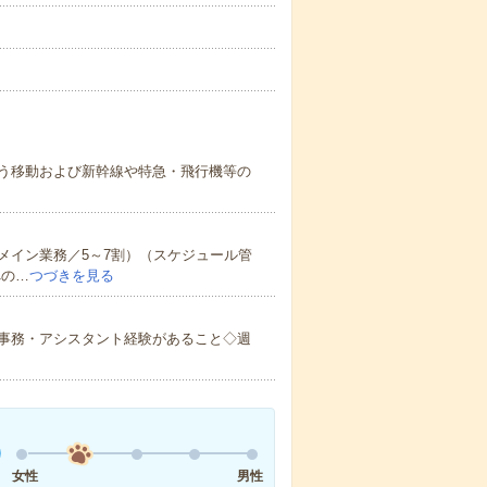
う移動および新幹線や特急・飛行機等の
メイン業務／5～7割）（スケジュール管
への…
つづきを見る
事務・アシスタント経験があること◇週
女性
男性