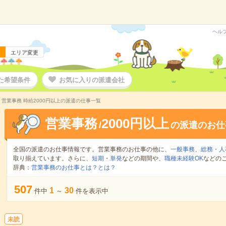
ヘル
エリア変更
た希望条件
お気に入りの派遣会社
営業事務 時給2000円以上の派遣の仕事一覧
営業事務
2000円以上
/
の派遣のお仕
全国の派遣のお仕事情報です。営業事務のお仕事の他に、
一般事務
、
総務・人
取り揃えています。さらに、
短期
・
単発
などの期間や、
職種未経験OK
などの
辞典：
営業事務のお仕事とは？とは？
507
1
30
件中
～
件を表示中
未読