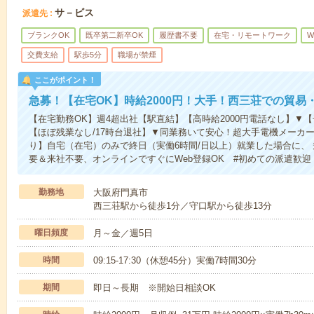
サ－ビス
派遣先
ブランクOK
既卒第二新卒OK
履歴書不要
在宅・リモートワーク
W
交費支給
駅歩5分
職場が禁煙
ここがポイント！
急募！【在宅OK】時給2000円！大手！西三荘での貿易
【在宅勤務OK】週4超出社【駅直結】【高時給2000円電話なし】▼
【ほぼ残業なし/17時台退社】▼同業務いて安心！超大手電機メーカ
り】自宅（在宅）のみで終日（実働6時間/日以上）就業した場合に、
要＆来社不要、オンラインですぐにWeb登録OK #初めての派遣歓迎 
勤務地
大阪府門真市
西三荘駅から徒歩1分／守口駅から徒歩13分
曜日頻度
月～金／週5日
時間
09:15-17:30（休憩45分）実働7時間30分
期間
即日～長期 ※開始日相談OK