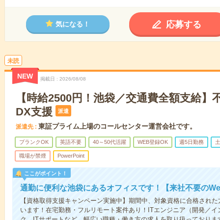
応募する
気になる！
未読
NEW
掲載日
2026/08/08
【時給2500円！池袋／交通費全額支給】
DX支援
派遣
東証プライム上場のコールセンター運営会社です。
派遣先
ブランクOK
英語不要
40～50代活躍
WEB登録OK
週5日勤務
職場が禁煙
PowerPoint
ここがポイント！
通勤に便利な池袋にあるオフィスです！【来社不要のWe
【資格取得支援キャンペーン実施中】期間中、対象資格に合格された
います！在宅勤務・フルリモート案件あり！ITエンジニア（開発／イ
ク、ITサポートなど、幅広い職種・働き方の求人を取り扱っておりま