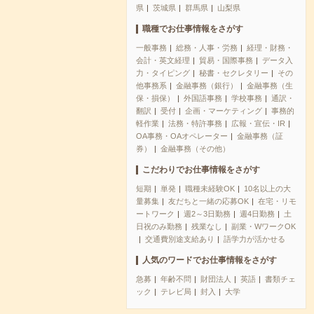
県
茨城県
群馬県
山梨県
職種でお仕事情報をさがす
一般事務
総務・人事・労務
経理・財務・
会計・英文経理
貿易・国際事務
データ入
力・タイピング
秘書・セクレタリー
その
他事務系
金融事務（銀行）
金融事務（生
保・損保）
外国語事務
学校事務
通訳・
翻訳
受付
企画・マーケティング
事務的
軽作業
法務・特許事務
広報・宣伝・IR
OA事務・OAオペレーター
金融事務（証
券）
金融事務（その他）
こだわりでお仕事情報をさがす
短期
単発
職種未経験OK
10名以上の大
量募集
友だちと一緒の応募OK
在宅・リモ
ートワーク
週2～3日勤務
週4日勤務
土
日祝のみ勤務
残業なし
副業・WワークOK
交通費別途支給あり
語学力が活かせる
人気のワードでお仕事情報をさがす
急募
年齢不問
財団法人
英語
書類チェ
ック
テレビ局
封入
大学