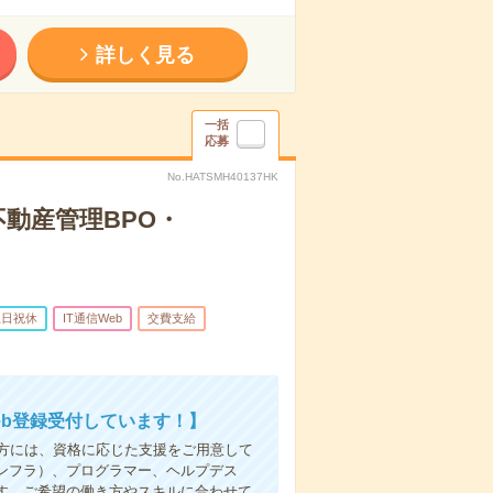
詳しく見る
一括
応募
No.HATSMH40137HK
不動産管理BPO・
土日祝休
IT通信Web
交費支給
b登録受付しています！】
方には、資格に応じた支援をご用意して
ンフラ）、プログラマー、ヘルプデス
す。ご希望の働き方やスキルに合わせて