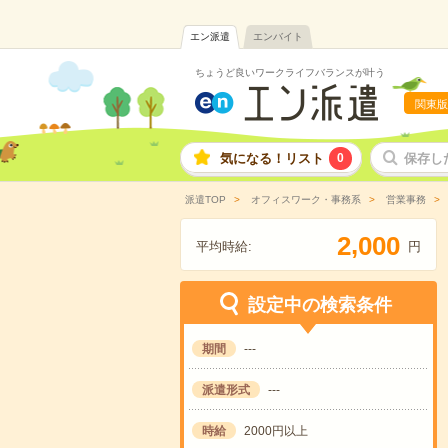
エン派遣
エンバイト
ちょうど良いワークライフバランスが叶う
関東版
気になる！リスト
0
保存し
派遣TOP
オフィスワーク・事務系
営業事務
,
2
0
0
0
平均時給:
円
設定中の検索条件
期間
---
派遣形式
---
時給
2000円以上