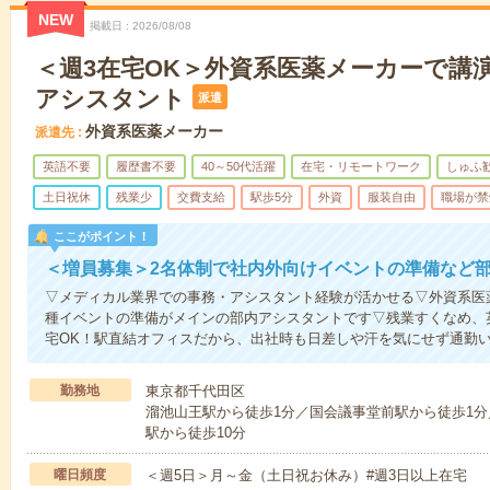
NEW
掲載日
2026/08/08
＜週3在宅OK＞外資系医薬メーカーで講
アシスタント
派遣
外資系医薬メーカー
派遣先
英語不要
履歴書不要
40～50代活躍
在宅・リモートワーク
しゅふ
土日祝休
残業少
交費支給
駅歩5分
外資
服装自由
職場が禁
ここがポイント！
＜増員募集＞2名体制で社内外向けイベントの準備など
▽メディカル業界での事務・アシスタント経験が活かせる▽外資系医
種イベントの準備がメインの部内アシスタントです▽残業すくなめ、
宅OK！駅直結オフィスだから、出社時も日差しや汗を気にせず通勤
勤務地
東京都千代田区
溜池山王駅から徒歩1分／国会議事堂前駅から徒歩1分／
駅から徒歩10分
曜日頻度
＜週5日＞月～金（土日祝お休み）#週3日以上在宅