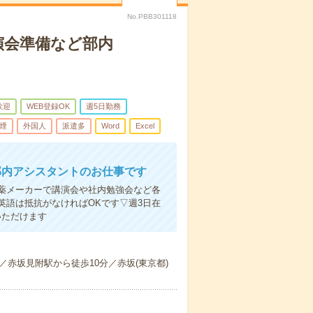
No.PBB301118
演会準備など部内
歓迎
WEB登録OK
週5日勤務
煙
外国人
派遣多
Word
Excel
部内アシスタントのお仕事です
薬メーカーで講演会や社内勉強会など各
英語は抵抗がなければOKです▽週3日在
いただけます
赤坂見附駅から徒歩10分／赤坂(東京都)