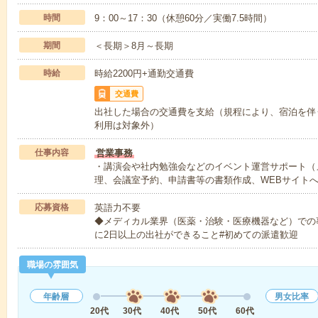
時間
9：00～17：30（休憩60分／実働7.5時間）
期間
＜長期＞8月～長期
時給
時給2200円+通勤交通費
交通費
出社した場合の交通費を支給（規程により、宿泊を伴
利用は対象外）
仕事内容
営業事務
・講演会や社内勉強会などのイベント運営サポート（
理、会議室予約、申請書等の書類作成、WEBサイト
応募資格
英語力不要
◆メディカル業界（医薬・治験・医療機器など）での
に2日以上の出社ができること#初めての派遣歓迎
職場の雰囲気
年齢層
男女比率
20代
30代
40代
50代
60代