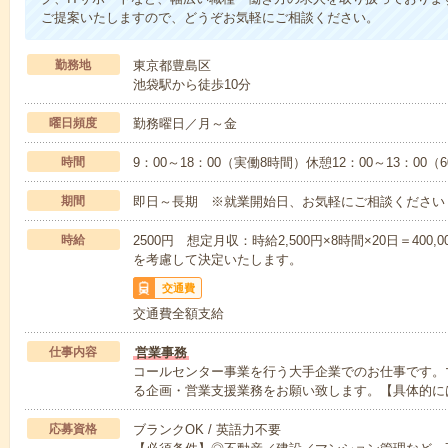
ご提案いたしますので、どうぞお気軽にご相談ください。
勤務地
東京都豊島区
池袋駅から徒歩10分
曜日頻度
勤務曜日／月～金
時間
9：00～18：00（実働8時間）休憩12：00～13：00（
期間
即日～長期 ※就業開始日、お気軽にご相談ください
時給
2500円 想定月収：時給2,500円×8時間×20日＝40
を考慮して決定いたします。
交通費
交通費全額支給
仕事内容
営業事務
コールセンター事業を行う大手企業でのお仕事です。マ
る企画・営業支援業務をお願い致します。【具体的に
応募資格
ブランクOK / 英語力不要