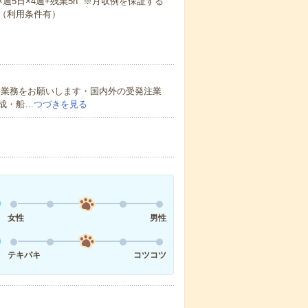
0m×週5日×4週+残業5h ※月収例を保証する
（利用条件有）
ト業務をお願いします・国内外の受発注業
成・船…
つづきを見る
女性
男性
テキパキ
コツコツ