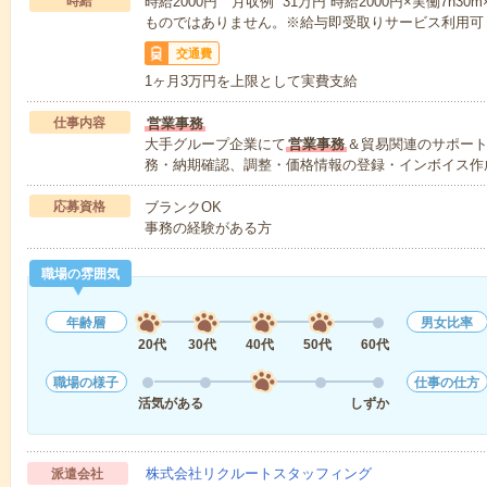
時給
時給2000円 月収例 31万円 時給2000円×実働7h3
ものではありません。※給与即受取りサービス利用可
交通費
1ヶ月3万円を上限として実費支給
仕事内容
営業事務
大手グループ企業にて
営業事務
＆貿易関連のサポー
務・納期確認、調整・価格情報の登録・インボイス作
応募資格
ブランクOK
事務の経験がある方
職場の雰囲気
年齢層
男女比率
20代
30代
40代
50代
60代
職場の様子
仕事の仕方
活気がある
しずか
株式会社リクルートスタッフィング
派遣会社