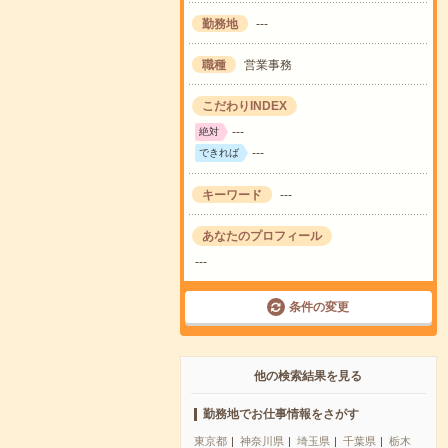
勤務地
---
職種
営業事務
こだわりINDEX
---
絶対
---
できれば
キーワード
---
あなたのプロフィール
---
条件の変更
他の検索結果を見る
勤務地でお仕事情報をさがす
東京都
神奈川県
埼玉県
千葉県
栃木