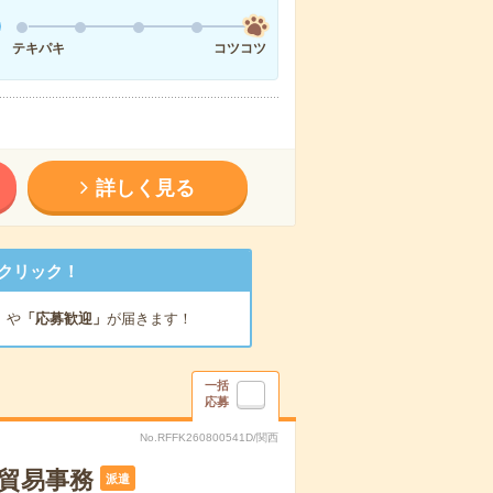
テキパキ
コツコツ
詳しく見る
クリック！
」
や
「応募歓迎」
が届きます！
一括
応募
No.RFFK260800541D/関西
の貿易事務
派遣