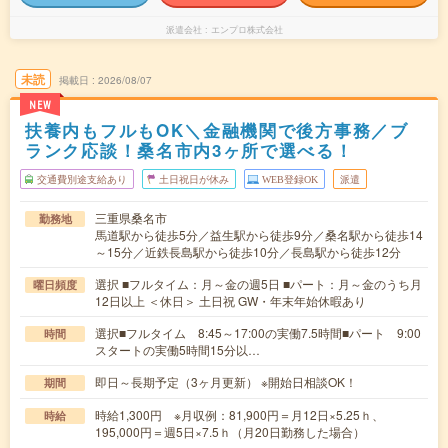
派遣会社
エンプロ株式会社
未読
掲載日
2026/08/07
NEW
扶養内もフルもOK＼金融機関で後方事務／ブ
ランク応談！桑名市内3ヶ所で選べる！
交通費別途支給あり
土日祝日が休み
WEB登録OK
派遣
三重県桑名市
勤務地
馬道駅から徒歩5分／益生駅から徒歩9分／桑名駅から徒歩14
～15分／近鉄長島駅から徒歩10分／長島駅から徒歩12分
選択 ■フルタイム：月～金の週5日 ■パート：月～金のうち月
曜日頻度
12日以上 ＜休日＞ 土日祝 GW・年末年始休暇あり
選択■フルタイム 8:45～17:00の実働7.5時間■パート 9:00
時間
スタートの実働5時間15分以…
即日～長期予定（3ヶ月更新） ※開始日相談OK！
期間
時給1,300円 ※月収例：81,900円＝月12日×5.25ｈ、
時給
195,000円＝週5日×7.5ｈ（月20日勤務した場合）