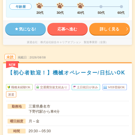
年齢層
20代
30代
40代
50代
60代
気になる!
応募へ進む
詳しく見る
派遣会社
株式会社綜合キャリアオプション 製造事業部（全国）
未読
掲載日
2026/08/08
NEW
【初心者歓迎！】機械オペレーター/日払いOK
職種未経験OK
交通費別途支給あり
土日祝日が休み
WEB登録OK
派遣
三重県桑名市
勤務地
下野代駅から車4分
月～金
曜日頻度
20:30～05:30
時間