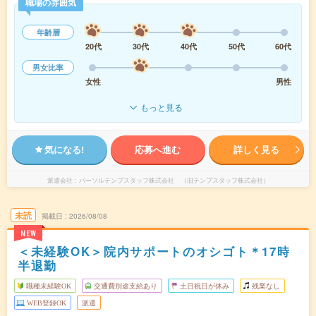
職場の雰囲気
年齢層
20代
30代
40代
50代
60代
男女比率
女性
男性
もっと見る
気になる!
応募へ進む
詳しく見る
派遣会社
パーソルテンプスタッフ株式会社 （旧テンプスタッフ株式会社）
未読
掲載日
2026/08/08
NEW
＜未経験OK＞院内サポートのオシゴト＊17時
半退勤
職種未経験OK
交通費別途支給あり
土日祝日が休み
残業なし
WEB登録OK
派遣