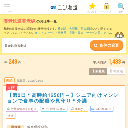
メニュー
気になる!
ログイン
検索
養老鉄道養老線
のお仕事一覧
養老鉄道養老線の派遣のお仕事情報です。
桑名駅
、
大垣駅
、
西大垣駅
などの駅をチェ
ックしてみてください。
オフィスワーク・事務系
、
営業・販売・サービス系
、
クリエ
イティブ系
などのお仕事を取り揃えています。さらに、
短期
・
単発
などの期間や、
職
種未経験OK
などのこだわり条件で絞り込んでいただけます。
条件の変更
養老鉄道養老線
248
1,433
全
件
平均時給:
円
時給順
新着順
未読
掲載日
2026/08/08
NEW
【週2日＊高時給1650円～】シニア向けマンシ
ョンで食事の配膳や見守り＊介護
交通費別途支給あり
土日祝日が休み
残業なし
WEB登録OK
派遣
岐阜県揖斐郡
勤務地