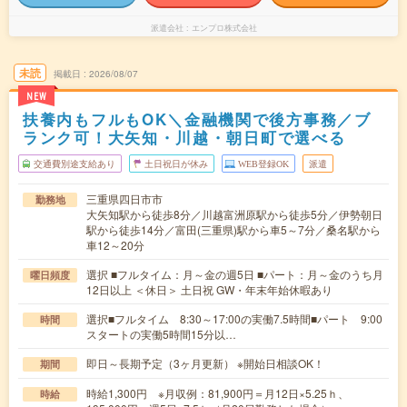
派遣会社
エンプロ株式会社
未読
掲載日
2026/08/07
NEW
扶養内もフルもOK＼金融機関で後方事務／ブ
ランク可！大矢知・川越・朝日町で選べる
交通費別途支給あり
土日祝日が休み
WEB登録OK
派遣
三重県四日市市
勤務地
大矢知駅から徒歩8分／川越富洲原駅から徒歩5分／伊勢朝日
駅から徒歩14分／富田(三重県)駅から車5～7分／桑名駅から
車12～20分
選択 ■フルタイム：月～金の週5日 ■パート：月～金のうち月
曜日頻度
12日以上 ＜休日＞ 土日祝 GW・年末年始休暇あり
選択■フルタイム 8:30～17:00の実働7.5時間■パート 9:00
時間
スタートの実働5時間15分以…
即日～長期予定（3ヶ月更新） ※開始日相談OK！
期間
時給1,300円 ※月収例：81,900円＝月12日×5.25ｈ、
時給