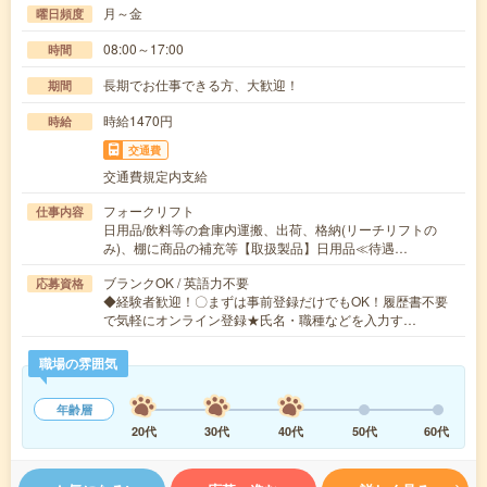
月～金
曜日頻度
08:00～17:00
時間
長期でお仕事できる方、大歓迎！
期間
時給1470円
時給
交通費
交通費規定内支給
フォークリフト
仕事内容
日用品/飲料等の倉庫内運搬、出荷、格納(リーチリフトの
み)、棚に商品の補充等【取扱製品】日用品≪待遇…
ブランクOK / 英語力不要
応募資格
◆経験者歓迎！〇まずは事前登録だけでもOK！履歴書不要
で気軽にオンライン登録★氏名・職種などを入力す…
職場の雰囲気
年齢層
20代
30代
40代
50代
60代