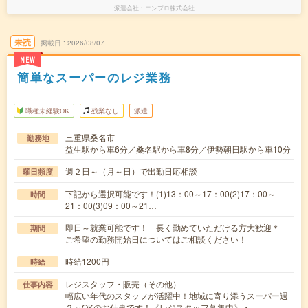
派遣会社
エンプロ株式会社
未読
掲載日
2026/08/07
NEW
簡単なスーパーのレジ業務
職種未経験OK
残業なし
派遣
三重県桑名市
勤務地
益生駅から車6分／桑名駅から車8分／伊勢朝日駅から車10分
週２日～（月～日）で出勤日応相談
曜日頻度
下記から選択可能です！(1)13：00～17：00(2)17：00～
時間
21：00(3)09：00～21…
即日～就業可能です！ 長く勤めていただける方大歓迎＊
期間
ご希望の勤務開始日についてはご相談ください！
時給1200円
時給
レジスタッフ・販売（その他）
仕事内容
幅広い年代のスタッフが活躍中！地域に寄り添うスーパー週
２～OKのお仕事です！《レジスタッフ募集中》・…