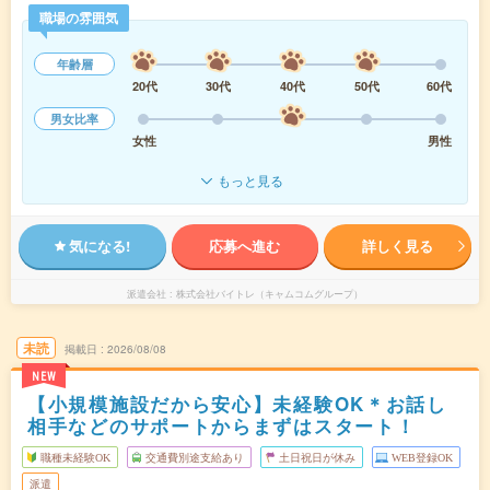
職場の雰囲気
年齢層
20代
30代
40代
50代
60代
男女比率
女性
男性
もっと見る
気になる!
応募へ進む
詳しく見る
派遣会社
株式会社バイトレ（キャムコムグループ）
未読
掲載日
2026/08/08
NEW
【小規模施設だから安心】未経験OK＊お話し
相手などのサポートからまずはスタート！
職種未経験OK
交通費別途支給あり
土日祝日が休み
WEB登録OK
派遣