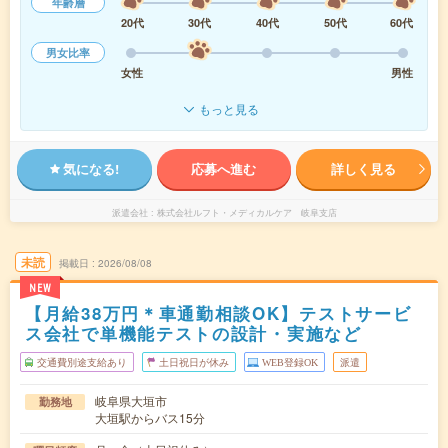
年齢層
20代
30代
40代
50代
60代
男女比率
女性
男性
もっと見る
気になる!
応募へ進む
詳しく見る
派遣会社
株式会社ルフト・メディカルケア 岐阜支店
未読
掲載日
2026/08/08
NEW
【月給38万円＊車通勤相談OK】テストサービ
ス会社で単機能テストの設計・実施など
交通費別途支給あり
土日祝日が休み
WEB登録OK
派遣
岐阜県大垣市
勤務地
大垣駅からバス15分