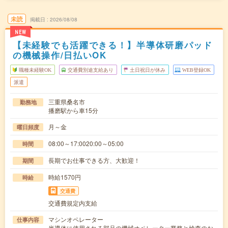
未読
掲載日
2026/08/08
NEW
【未経験でも活躍できる！】半導体研磨パッド
の機械操作/日払いOK
職種未経験OK
交通費別途支給あり
土日祝日が休み
WEB登録OK
派遣
三重県桑名市
勤務地
播磨駅から車15分
月～金
曜日頻度
08:00～17:0020:00～05:00
時間
長期でお仕事できる方、大歓迎！
期間
時給1570円
時給
交通費
交通費規定内支給
マシンオペレーター
仕事内容
半導体に使用される部品の機械オペレーター業務と検査のお