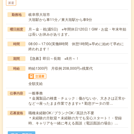
派遣
岐阜県大垣市
勤務地
大垣駅から車11分／東大垣駅から車9分
月～金・祝(週5日) ※年間休日120日！GW・お盆・年末年始
曜日頻度
は長いお休みがあります。
08:00～17:00(実働8時間 休憩1時間)※早めに始めて早めに
時間
終われます！
【急募】即日～長期 ※8月～！
期間
時給1300円 月収例 208,000円+残業代
時給
交通費
全額支給
一般事務
仕事内容
＊金属製品の検査・チェック：傷がないか、大きさは正常か
など⇒座ったまま作業できます○＊勤怠データの管…
職種未経験OK / ブランクOK / 英語力不要
応募資格
＊未経験の方歓迎＊未経験の方でも安心スタート！・登録
時、キャリアを一緒に考える面談（電話面談の場合）…