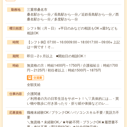
三重県桑名市
勤務地
桑名駅から---分／長島駅から---分／近鉄長島駅から---分／西
桑名駅から---分／多度駅から---分
シフト制（月～日） ※平日のみなどの相談もOK ※週3なども
曜日頻度
相談OK
【シフト例】07:00～16:0009:00～18:0017:00～09:00※ 上記
時間
は一例です！そ…
即日～2ヶ月以上 ■開始日の相談OK！
期間
無資格の方：時給1400円～1750円 / 介護福祉士：時給1700
時給
円～2125円 / 初任者以上：時給1500円～1875円
交通費
全額支給
介護関連
仕事内容
／利用者の方の日常生活をサポート！＼▽具体的には…・買
い物や散歩に付き添ったり・折り紙や体操などのレ…
職種未経験OK / ブランクOK / パソコンスキル不要 / 英語力不
応募資格
要
＼無資格＊未経験OK／★年齢不問・ブランクOK★履歴書不
要・来社不要（電話登録OK）★社会保険完備＼…