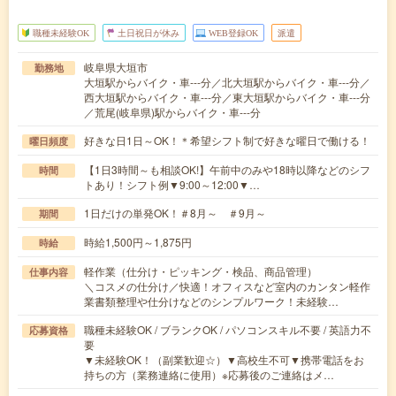
職種未経験OK
土日祝日が休み
WEB登録OK
派遣
岐阜県大垣市
勤務地
大垣駅からバイク・車---分／北大垣駅からバイク・車---分／
西大垣駅からバイク・車---分／東大垣駅からバイク・車---分
／荒尾(岐阜県)駅からバイク・車---分
好きな日1日～OK！＊希望シフト制で好きな曜日で働ける！
曜日頻度
【1日3時間～も相談OK!】午前中のみや18時以降などのシフ
時間
トあり！シフト例▼9:00～12:00▼…
1日だけの単発OK！＃8月～ ＃9月～
期間
時給1,500円～1,875円
時給
軽作業（仕分け・ピッキング・検品、商品管理）
仕事内容
＼コスメの仕分け／快適！オフィスなど室内のカンタン軽作
業書類整理や仕分けなどのシンプルワーク！未経験…
職種未経験OK / ブランクOK / パソコンスキル不要 / 英語力不
応募資格
要
▼未経験OK！（副業歓迎☆）▼高校生不可▼携帯電話をお
持ちの方（業務連絡に使用）※応募後のご連絡はメ…