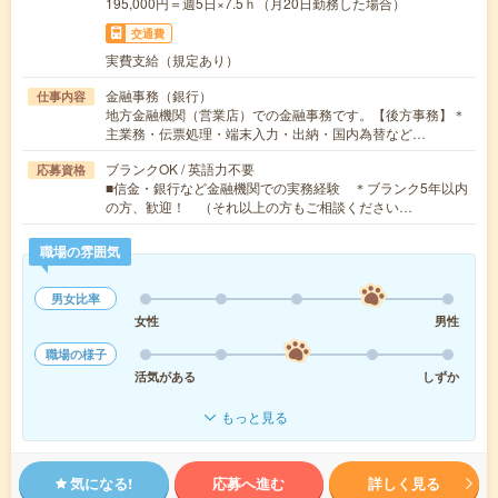
195,000円＝週5日×7.5ｈ（月20日勤務した場合）
交通費
実費支給（規定あり）
金融事務（銀行）
仕事内容
地方金融機関（営業店）での金融事務です。【後方事務】＊
主業務・伝票処理・端末入力・出納・国内為替など…
ブランクOK / 英語力不要
応募資格
■信金・銀行など金融機関での実務経験 ＊ブランク5年以内
の方、歓迎！ （それ以上の方もご相談ください…
職場の雰囲気
男女比率
女性
男性
職場の様子
活気がある
しずか
もっと見る
気になる!
応募へ進む
詳しく見る