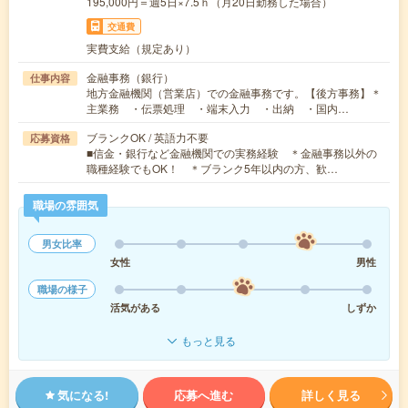
195,000円＝週5日×7.5ｈ（月20日勤務した場合）
交通費
実費支給（規定あり）
金融事務（銀行）
仕事内容
地方金融機関（営業店）での金融事務です。【後方事務】＊
主業務 ・伝票処理 ・端末入力 ・出納 ・国内…
ブランクOK / 英語力不要
応募資格
■信金・銀行など金融機関での実務経験 ＊金融事務以外の
職種経験でもOK！ ＊ブランク5年以内の方、歓…
職場の雰囲気
男女比率
女性
男性
職場の様子
活気がある
しずか
もっと見る
気になる!
応募へ進む
詳しく見る