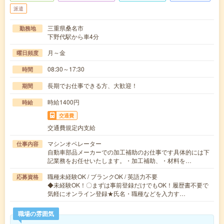
派遣
三重県桑名市
勤務地
下野代駅から車4分
月～金
曜日頻度
08:30～17:30
時間
長期でお仕事できる方、大歓迎！
期間
時給1400円
時給
交通費
交通費規定内支給
マシンオペレーター
仕事内容
自動車部品メーカーでの加工補助のお仕事です具体的には下
記業務をお任せいたします。・加工補助、・材料を…
職種未経験OK / ブランクOK / 英語力不要
応募資格
◆未経験OK！〇まずは事前登録だけでもOK！履歴書不要で
気軽にオンライン登録★氏名・職種などを入力す…
職場の雰囲気