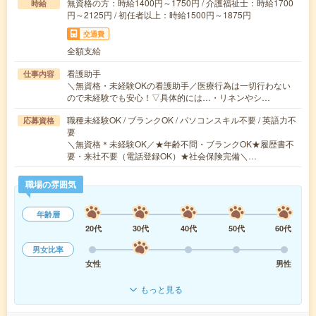
無資格の方：時給1400円～1750円 / 介護福祉士：時給1700
時給
円～2125円 / 初任者以上：時給1500円～1875円
交通費
全額支給
看護助手
仕事内容
＼無資格・未経験OKの看護助手／医療行為は一切行わない
ので未経験でも安心！▽具体的には…・リネンやシ…
職種未経験OK / ブランクOK / パソコンスキル不要 / 英語力不
応募資格
要
＼無資格＊未経験OK／★年齢不問・ブランクOK★履歴書不
要・来社不要（電話登録OK）★社会保険完備＼…
職場の雰囲気
年齢層
20代
30代
40代
50代
60代
男女比率
女性
男性
もっと見る