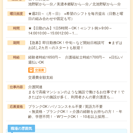
池野駅から---分／美濃本郷駅から---分／北池野駅から---分
★週2日～（月～日） ※希望のシフトを毎月提出（日数と曜
曜日頻度
日の組み合わせや固定も可）
★【日勤のみ】1日5時間～OK！≪シフト例≫9:00～
時間
14:0010:00～15:0012:00～1…
【急募】即日勤務OK！中旬～など開始日相談可 ★まずは
期間
お試し2カ月～のスタートも歓迎！
経験者時給1650円～ 介護福祉士時給1700円～ ※日払い/
時給
週払いOK
交通費
交通費全額支給
介護関連
仕事内容
まるで高級マンションのような施設で働けるお仕事です！で
きたばかりの施設が多く、利用者さんの要介護度も…
ブランクOK / パソコンスキル不要 / 英語力不要
応募資格
＜無資格・ブランクOK！＞介護の経験をお持ちの方！・年
齢、学歴不問！・WワークOK！・10名以上採用…
職場の雰囲気