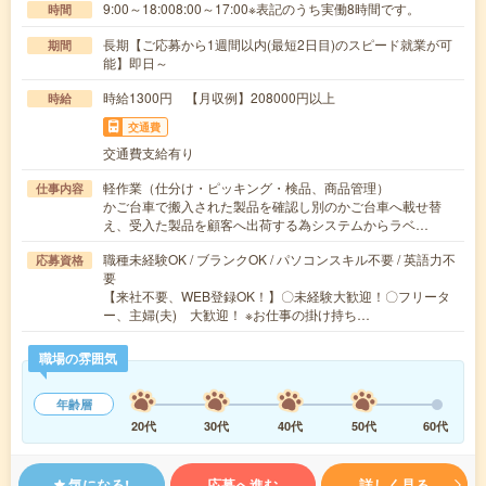
9:00～18:008:00～17:00※表記のうち実働8時間です。
時間
長期【ご応募から1週間以内(最短2日目)のスピード就業が可
期間
能】即日～
時給1300円 【月収例】208000円以上
時給
交通費
交通費支給有り
軽作業（仕分け・ピッキング・検品、商品管理）
仕事内容
かご台車で搬入された製品を確認し別のかご台車へ載せ替
え、受入た製品を顧客へ出荷する為システムからラベ…
職種未経験OK / ブランクOK / パソコンスキル不要 / 英語力不
応募資格
要
【来社不要、WEB登録OK！】〇未経験大歓迎！〇フリータ
ー、主婦(夫) 大歓迎！ ※お仕事の掛け持ち…
職場の雰囲気
年齢層
20代
30代
40代
50代
60代
気になる!
応募へ進む
詳しく見る