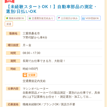
NEW
【未経験スタートOK！】自動車部品の測定・
選別/日払いOK
職種未経験OK
交通費別途支給あり
土日祝日が休み
WEB登録OK
派遣
三重県桑名市
勤務地
下野代駅から車4分
月～金
曜日頻度
08:30～17:30
時間
長期でお仕事できる方、大歓迎！
期間
時給1450円
時給
交通費
交通費規定内支給
マシンオペレーター
仕事内容
自動車部品メーカーでの製品測定・選別のお仕事です。具体
的には下記業務をお任せ！・測定選別・加工して出…
職種未経験OK / ブランクOK / 英語力不要
応募資格