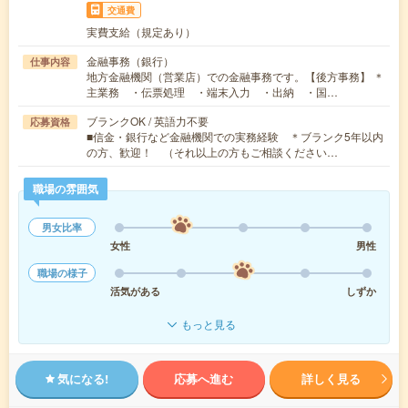
交通費
実費支給（規定あり）
金融事務（銀行）
仕事内容
地方金融機関（営業店）での金融事務です。【後方事務】 ＊
主業務 ・伝票処理 ・端末入力 ・出納 ・国…
ブランクOK / 英語力不要
応募資格
■信金・銀行など金融機関での実務経験 ＊ブランク5年以内
の方、歓迎！ （それ以上の方もご相談ください…
職場の雰囲気
男女比率
女性
男性
職場の様子
活気がある
しずか
もっと見る
気になる!
応募へ進む
詳しく見る