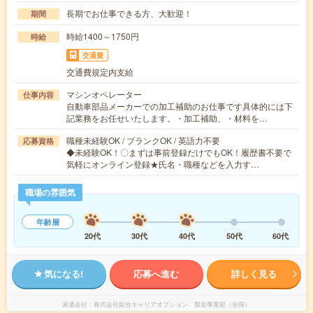
長期でお仕事できる方、大歓迎！
期間
時給1400～1750円
時給
交通費
交通費規定内支給
マシンオペレーター
仕事内容
自動車部品メーカーでの加工補助のお仕事です具体的には下
記業務をお任せいたします。・加工補助、・材料を…
職種未経験OK / ブランクOK / 英語力不要
応募資格
◆未経験OK！〇まずは事前登録だけでもOK！履歴書不要で
気軽にオンライン登録★氏名・職種などを入力す…
職場の雰囲気
年齢層
20代
30代
40代
50代
60代
気になる!
応募へ進む
詳しく見る
派遣会社
株式会社綜合キャリアオプション 製造事業部（全国）