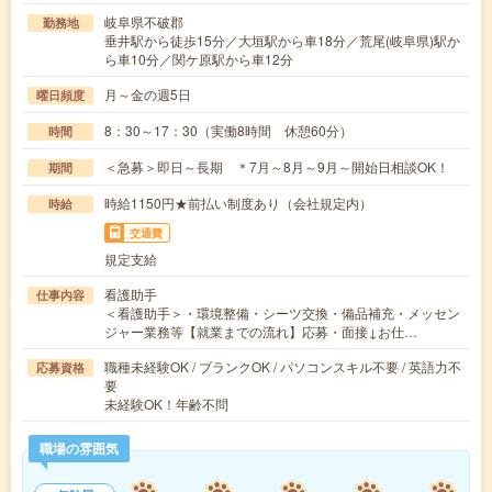
岐阜県不破郡
勤務地
垂井駅から徒歩15分／大垣駅から車18分／荒尾(岐阜県)駅か
ら車10分／関ケ原駅から車12分
月～金の週5日
曜日頻度
8：30～17：30（実働8時間 休憩60分）
時間
＜急募＞即日～長期 ＊7月～8月～9月～開始日相談OK！
期間
時給1150円★前払い制度あり（会社規定内）
時給
交通費
規定支給
看護助手
仕事内容
＜看護助手＞・環境整備・シーツ交換・備品補充・メッセン
ジャー業務等【就業までの流れ】応募・面接↓お仕…
職種未経験OK / ブランクOK / パソコンスキル不要 / 英語力不
応募資格
要
未経験OK！年齢不問
職場の雰囲気