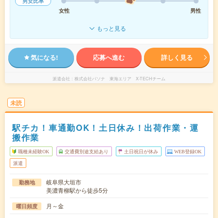
男女比率
女性
男性
もっと見る
気になる!
応募へ進む
詳しく見る
派遣会社
株式会社パソナ 東海エリア X-TECHチーム
未読
駅チカ！車通勤OK！土日休み！出荷作業・運
搬作業
職種未経験OK
交通費別途支給あり
土日祝日が休み
WEB登録OK
派遣
岐阜県大垣市
勤務地
美濃青柳駅から徒歩5分
月～金
曜日頻度