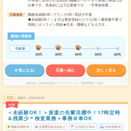
仕事です。具体的には下記業務です。・半導体研磨…
職種未経験OK / ブランクOK / 英語力不要
応募資格
◆未経験OK！〇まずは事前登録だけでもOK！履歴書不要で
気軽にオンライン登録★氏名・職種などを入力す…
職場の雰囲気
年齢層
20代
30代
40代
50代
60代
気になる!
応募へ進む
詳しく見る
派遣会社
株式会社綜合キャリアオプション 製造事業部（全国）
未読
掲載日
2026/08/08
NEW
＜未経験OK！＞派遣の先輩活躍中！17時定時
＆残業少＊検査業務＋事務＠車OK
職種未経験OK
交通費別途支給あり
土日祝日が休み
WEB登録OK