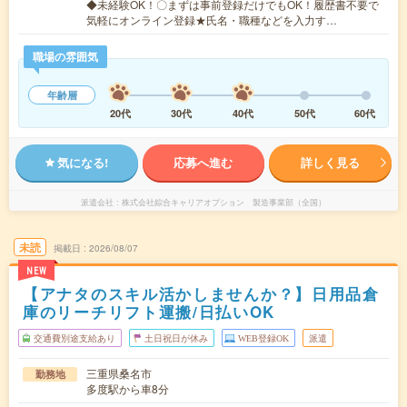
◆未経験OK！〇まずは事前登録だけでもOK！履歴書不要で
気軽にオンライン登録★氏名・職種などを入力す…
職場の雰囲気
年齢層
20代
30代
40代
50代
60代
気になる!
応募へ進む
詳しく見る
派遣会社
株式会社綜合キャリアオプション 製造事業部（全国）
未読
掲載日
2026/08/07
NEW
【アナタのスキル活かしませんか？】日用品倉
庫のリーチリフト運搬/日払いOK
交通費別途支給あり
土日祝日が休み
WEB登録OK
派遣
三重県桑名市
勤務地
多度駅から車8分