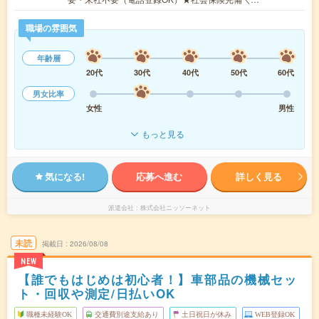
職場の雰囲気
年齢層
20代
30代
40代
50代
60代
男女比率
女性
男性
もっと見る
気になる!
応募へ進む
詳しく見る
派遣会社
株式会社ニッソーネット
未読
掲載日
2026/08/08
NEW
【誰でもはじめは初心者！】車部品の機械セッ
ト・回収や測定/日払いOK
職種未経験OK
交通費別途支給あり
土日祝日が休み
WEB登録OK