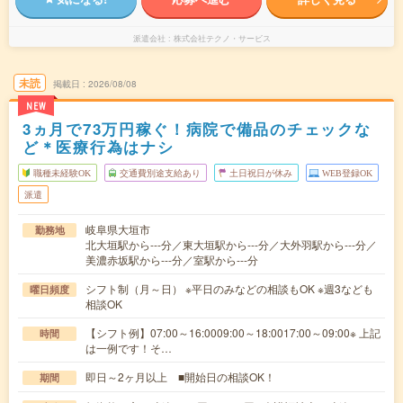
派遣会社
株式会社テクノ・サービス
未読
掲載日
2026/08/08
NEW
3ヵ月で73万円稼ぐ！病院で備品のチェックな
ど＊医療行為はナシ
職種未経験OK
交通費別途支給あり
土日祝日が休み
WEB登録OK
派遣
岐阜県大垣市
勤務地
北大垣駅から---分／東大垣駅から---分／大外羽駅から---分／
美濃赤坂駅から---分／室駅から---分
シフト制（月～日） ※平日のみなどの相談もOK ※週3なども
曜日頻度
相談OK
【シフト例】07:00～16:0009:00～18:0017:00～09:00※ 上記
時間
は一例です！そ…
即日～2ヶ月以上 ■開始日の相談OK！
期間