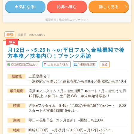
気になる!
応募へ進む
詳しく見る
派遣会社
株式会社ニッソーネット
未読
掲載日
2026/08/07
NEW
月12日～×5.25ｈ～or平日フル＼金融機関で後
方事務／扶養内〇！ブランク応談
交通費別途支給あり
土日祝日が休み
WEB登録OK
派遣
三重県桑名市
勤務地
下深谷駅から車8分／蓮花寺駅から車8分／桑名駅から車10分
選択 ■フルタイム：月～金の週5日 ■パート：月～金のうち月
曜日頻度
12日以上 ＜休日＞ 土日祝 GW・年末年始休暇あり
選択■フルタイム 8:45～17:00の実働7.5時間■パート 9:00
時間
スタートの実働5時間15分以…
即日～長期予定（3ヶ月更新） ※開始日相談OK！
期間
時給1,300円 ※月収例：81,900円＝月12日×5.25ｈ、
時給