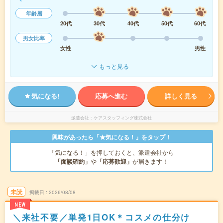
年齢層
20代
30代
40代
50代
60代
男女比率
女性
男性
もっと見る
気になる!
応募へ進む
詳しく見る
派遣会社
ケアスタッフィング株式会社
興味があったら「★気になる！」をタップ！
「気になる！」を押しておくと、派遣会社から
「面談確約」
や
「応募歓迎」
が届きます！
未読
掲載日
2026/08/08
NEW
＼来社不要／単発1日OK＊コスメの仕分け