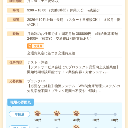
月～金（土日祝休み）
曜日頻度
9:00～18:00 （実働8時間）休憩60分 ※残業少
時間
2026年10月上旬～長期 ※スタート日相談OK！ #10月～開
期間
始OK！
月給制のお仕事です：固定月給 388800円 ※時給換算 時給
時給
2400円（残業代・交通費は別途支給あり）
交通費
交通費規定に基づき交通費支給
テスト・評価
仕事内容
【テストサービス会社にてプロジェクト品質向上支援業務】
開始時期相談可能です！＜業務内容＞対象システム…
ブランクOK
応募資格
【必要なご経験】物流システム・WMS(倉庫管理システム)の
知見学歴不問！ブランク期間の不安やご経験に…
職場の雰囲気
年齢層
20代
30代
40代
50代
60代