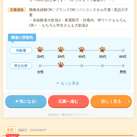
職種未経験OK / ブランクOK / パソコンスキル不要 / 英語力不
応募資格
要
・未経験者大歓迎♪・車通勤可・扶養内、Wワークもちろん
OK！・もちろん学生さんも大歓迎♪
職場の雰囲気
年齢層
20代
30代
40代
50代
60代
男女比率
女性
男性
もっと見る
気になる!
応募へ進む
詳しく見る
派遣会社
株式会社アンフィニー
未読
掲載日
2026/08/07