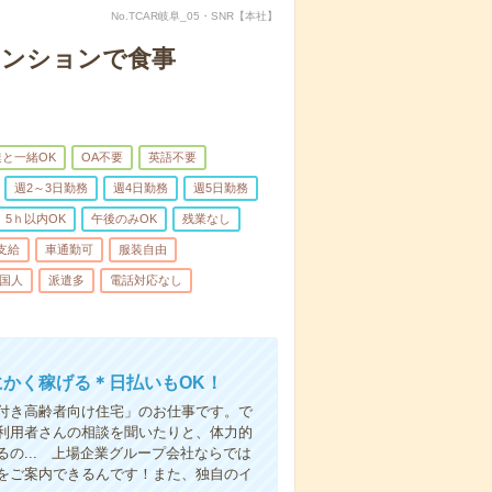
No.TCAR岐阜_05・SNR【本社】
マンションで食事
と一緒OK
OA不要
英語不要
週2～3日勤務
週4日勤務
週5日勤務
5ｈ以内OK
午後のみOK
残業なし
支給
車通勤可
服装自由
国人
派遣多
電話対応なし
にかく稼げる＊日払いもOK！
付き高齢者向け住宅」のお仕事です。で
利用者さんの相談を聞いたりと、体力的
の... 上場企業グループ会社ならでは
をご案内できるんです！また、独自のイ