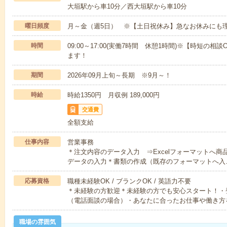
大垣駅から車10分／西大垣駅から車10分
曜日頻度
月～金（週5日） ※【土日祝休み】急なお休みにも
時間
09:00～17:00(実働7時間 休憩1時間)※【時短の相談
ます！
期間
2026年09月上旬～長期 ※9月～！
時給
時給1350円 月収例 189,000円
交通費
全額支給
仕事内容
営業事務
＊注文内容のデータ入力 ⇒Excelフォーマットへ
データの入力＊書類の作成（既存のフォーマットへ入
応募資格
職種未経験OK / ブランクOK / 英語力不要
＊未経験の方歓迎＊未経験の方でも安心スタート！・
（電話面談の場合）・あなたに合ったお仕事や働き方
職場の雰囲気