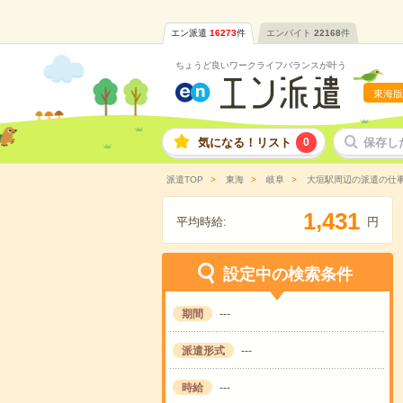
エン派遣
16273
件
エンバイト
22168
件
ちょうど良いワークライフバランスが叶う
東海版
気になる！リスト
0
保存し
派遣TOP
東海
岐阜
大垣駅周辺の派遣の仕
,
1
4
3
1
平均時給:
円
設定中の検索条件
期間
---
派遣形式
---
時給
---