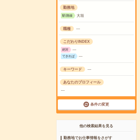
勤務地
大垣
駅/路線
職種
---
こだわりINDEX
---
絶対
---
できれば
キーワード
---
あなたのプロフィール
---
条件の変更
他の検索結果を見る
勤務地でお仕事情報をさがす