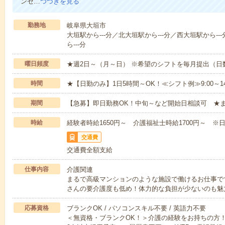
ンセ…
つづきを見る
勤務地
岐阜県大垣市
大垣駅から---分／北大垣駅から---分／西大垣駅から--
ら---分
曜日頻度
★週2日～（月～日） ※希望のシフトを毎月提出（
時間
★【日勤のみ】1日5時間～OK！≪シフト例≫9:00～14:001
期間
【急募】即日勤務OK！中旬～など開始日相談可 ★
時給
経験者時給1650円～ 介護福祉士時給1700円～ ※日
交通費
交通費全額支給
仕事内容
介護関連
まるで高級マンションのような施設で働けるお仕事で
さんの要介護度も低め！体力的な負担が少ないのも魅
応募資格
ブランクOK / パソコンスキル不要 / 英語力不要
＜無資格・ブランクOK！＞介護の経験をお持ちの方！