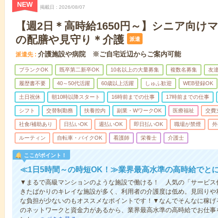
NEW
掲載日
2026/08/07
【週2日＊高時給1650円～】シニア向け
の配膳や見守り＊介護
派遣
介護施設や病院 ※ご自宅近辺からご案内可能
派遣先
ブランクOK
既卒第二新卒OK
10名以上の大量募集
複数名募集
友達
履歴書不要
40～50代活躍
60歳以上活躍
しゅふ歓迎
WEB登録OK
土日祝休
朝10時以降スタート
16時前までの仕事
17時前までの仕事
シフト
交替制勤務
扶養控内
副業・WワークOK
医療福祉
交費
社食/補助あり
日払いOK
週払いOK
即日払いOK
職場が禁煙
外
ルーティン
自転車・バイクOK
看護師
栄養士
介護士
ここがポイント！
≪1日5時間～の時短OK！≫業界最高水準の高時給でと
▼まるで高級マンションのような施設で働ける！ 人気の「サービス
きたばかりのキレイな施設が多く、利用者の介護度は低め。見回りや
な負担が少ないのもオススメなポイントです！▼なんでそんなに稼げる
のネットワークと資金力があるから、業界最高水準の高時給でお仕事