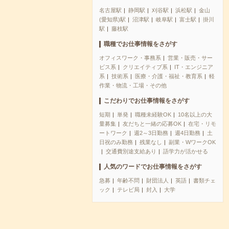
名古屋駅
静岡駅
刈谷駅
浜松駅
金山
(愛知県)駅
沼津駅
岐阜駅
富士駅
掛川
駅
藤枝駅
職種でお仕事情報をさがす
オフィスワーク・事務系
営業・販売・サー
ビス系
クリエイティブ系
IT・エンジニア
系
技術系
医療・介護・福祉・教育系
軽
作業・物流・工場・その他
こだわりでお仕事情報をさがす
短期
単発
職種未経験OK
10名以上の大
量募集
友だちと一緒の応募OK
在宅・リモ
ートワーク
週2～3日勤務
週4日勤務
土
日祝のみ勤務
残業なし
副業・WワークOK
交通費別途支給あり
語学力が活かせる
人気のワードでお仕事情報をさがす
急募
年齢不問
財団法人
英語
書類チェ
ック
テレビ局
封入
大学