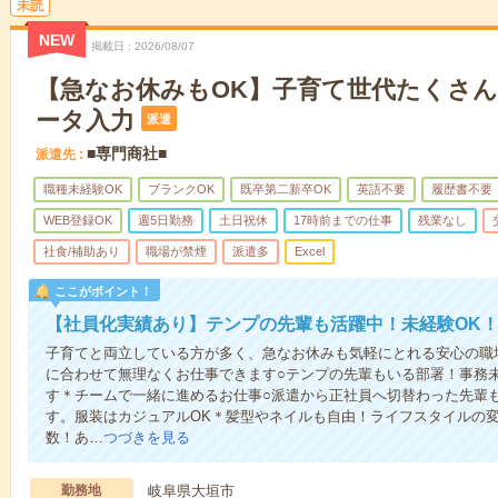
未読
NEW
掲載日
2026/08/07
【急なお休みもOK】子育て世代たくさん
ータ入力
派遣
■専門商社■
派遣先
職種未経験OK
ブランクOK
既卒第二新卒OK
英語不要
履歴書不要
WEB登録OK
週5日勤務
土日祝休
17時前までの仕事
残業なし
社食/補助あり
職場が禁煙
派遣多
Excel
ここがポイント！
【社員化実績あり】テンプの先輩も活躍中！未経験OK
子育てと両立している方が多く、急なお休みも気軽にとれる安心の職場
に合わせて無理なくお仕事できます○テンプの先輩もいる部署！事務
す＊チームで一緒に進めるお仕事○派遣から正社員へ切替わった先輩
す。服装はカジュアルOK＊髪型やネイルも自由！ライフスタイルの
数！あ…
つづきを見る
勤務地
岐阜県大垣市