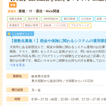
派遣
業種： IT・通信・Web関連
派遣先
複数名募集
英語不要
WEB登録OK
週5日勤務
土日祝休
副業・
車通勤可
職場が禁煙
自転車・バイクOK
プログラミング
ここがポイント！
【複数名募集！】税金や保険に関わるシステムの運用業
大垣市にある財団法人で、税金や保険に関わるシステム運用のお仕事
開発、テスト、適用）をシステムに反映させたり、問い合わせの対応
avaやPL/SQLを用いたプログラミングの経験などがあればご応募い
期のお仕事です。幅広いスキルやご経験をお持ちの方を募集しており
づきを見る
勤務地
岐阜県大垣市
東大垣駅から徒歩18分／大垣駅からバス12分
曜日頻度
月～金
時間
8:30～17:15（休憩：12:00～13:00、17:15～17:3