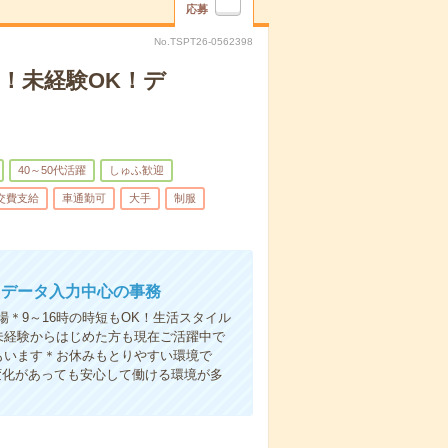
応募
No.TSPT26-0562398
！未経験OK！デ
40～50代活躍
しゅふ歓迎
交費支給
車通勤可
大手
制服
！データ入力中心の事務
＊9～16時の時短もOK！生活スタイル
未経験からはじめた方も現在ご活躍中で
もいます＊お休みもとりやすい環境で
変化があっても安心して働ける環境が多