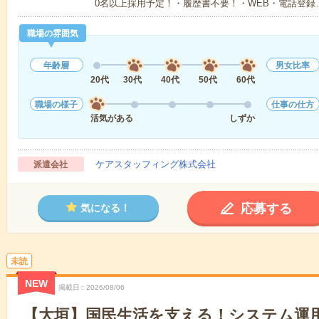
0名以上採用予定！・履歴書不要！・WEB・電話登録
職場の雰囲気
年齢層
男女比率
20代
30代
40代
50代
60代
職場の様子
仕事の仕方
活気がある
しずか
ケアスタッフィング株式会社
派遣会社
応募する
気になる！
未読
NEW
掲載日
2026/08/06
【大垣】国民生活を支える！システム運