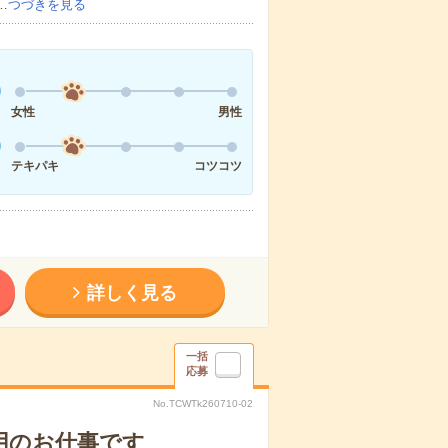
…
つづきを見る
女性
男性
テキパキ
コツコツ
詳しく見る
一括
応募
No.TCWTk260710-02
用のお仕事です