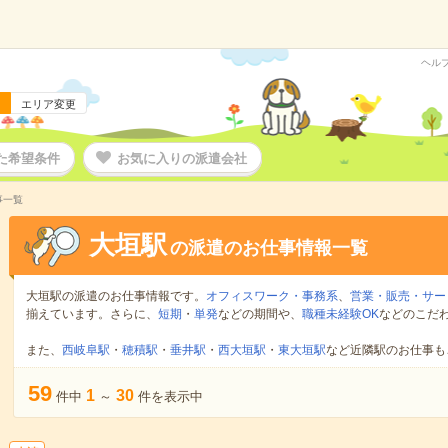
ヘル
エリア変更
た希望条件
お気に入りの派遣会社
事一覧
大垣駅
の派遣のお仕事情報一覧
大垣駅の派遣のお仕事情報です。
オフィスワーク・事務系
、
営業・販売・サー
揃えています。さらに、
短期
・
単発
などの期間や、
職種未経験OK
などのこだ
また、
西岐阜駅
・
穂積駅
・
垂井駅
・
西大垣駅
・
東大垣駅
など近隣駅のお仕事も
59
1
30
件中
～
件を表示中