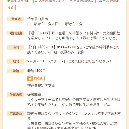
職種未経験OK
交通費別途支給あり
土日祝日が休み
WEB登録OK
派遣
千葉県白井市
勤務地
白井駅から---分／西白井駅から---分
【週2日～OK】月～金曜日で希望シフト制 ※徐々に勤務回数
曜日頻度
を増やしていくことも可能です！（最初は週3日からなど）
【1日5時間～OK】9:00～17:00など※ご希望の時間帯をご相
時間
談ください。※日勤、夜勤のみ、変則…
2ヶ月～OK ※スタート日はお気軽にご相談ください！
期間
時給1400円～
時給
交通費
交通費規定内支給
介護関連
仕事内容
＼グループホームでお年寄りの自立支援／自立した生活を目
指すお年寄りたちが、少人数で集団生活を送る「グ…
職種未経験OK / ブランクOK / パソコンスキル不要 / 英語力不
応募資格
要
＼無資格・未経験OK／※年齢不問※50代・60代の方も活躍
中！※履歴書不要・来社不要で電話相談もOK…