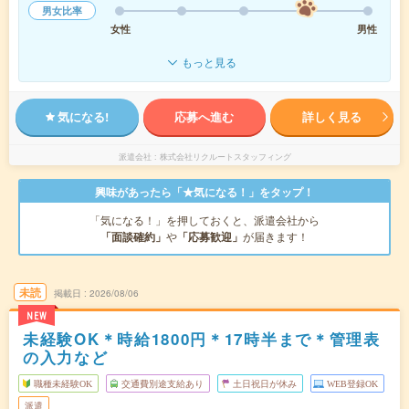
男女比率
女性
男性
もっと見る
気になる!
応募へ進む
詳しく見る
派遣会社
株式会社リクルートスタッフィング
興味があったら「★気になる！」をタップ！
「気になる！」を押しておくと、派遣会社から
「面談確約」
や
「応募歓迎」
が届きます！
未読
掲載日
2026/08/06
NEW
未経験OK＊時給1800円＊17時半まで＊管理表
の入力など
職種未経験OK
交通費別途支給あり
土日祝日が休み
WEB登録OK
派遣