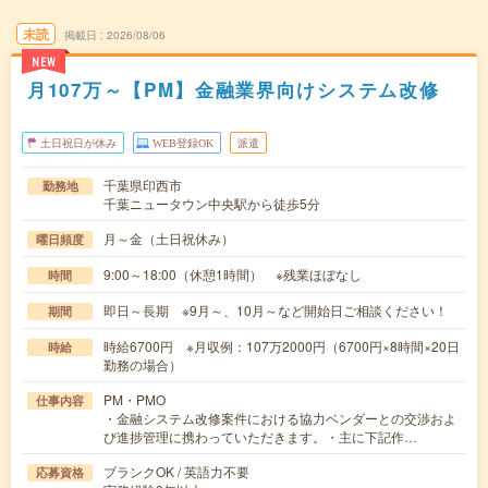
未読
掲載日
2026/08/06
NEW
月107万～【PM】金融業界向けシステム改修
土日祝日が休み
WEB登録OK
派遣
千葉県印西市
勤務地
千葉ニュータウン中央駅から徒歩5分
月～金（土日祝休み）
曜日頻度
9:00～18:00（休憩1時間） ※残業ほぼなし
時間
即日～長期 ※9月～、10月～など開始日ご相談ください！
期間
時給6700円 ※月収例：107万2000円（6700円×8時間×20日
時給
勤務の場合）
PM・PMO
仕事内容
・金融システム改修案件における協力ベンダーとの交渉およ
び進捗管理に携わっていただきます。・主に下記作…
ブランクOK / 英語力不要
応募資格