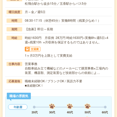
松飛台駅から徒歩15分／五香駅からバス5分
月～金／週5日
曜日頻度
08:30-17:15（休憩45分）実働8時間（残業少なめ！）
時間
【急募】即日～長期
期間
時給1630円 月収例 28万円 時給1630円×実働8h×週5日×4
時給
週+残業10h ※月収例を保証するものではありません。
交通費
1ヶ月3万円を上限として実費支給
営業事務
仕事内容
自動車組み立て機械などのメーカーにて購買事務※工場内の
装置、機器類、測定装置など技術部からの依頼によ…
職種未経験OK / ブランクOK / 英語力不要
応募資格
■未経験OK！
職場の雰囲気
年齢層
20代
30代
40代
50代
60代