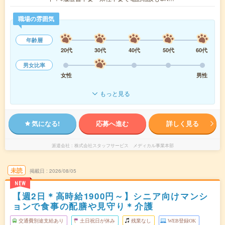
職場の雰囲気
年齢層
20代
30代
40代
50代
60代
男女比率
女性
男性
もっと見る
気になる!
応募へ進む
詳しく見る
派遣会社
株式会社スタッフサービス メディカル事業本部
未読
掲載日
2026/08/05
NEW
【週2日＊高時給1900円～】シニア向けマンシ
ョンで食事の配膳や見守り＊介護
交通費別途支給あり
土日祝日が休み
残業なし
WEB登録OK