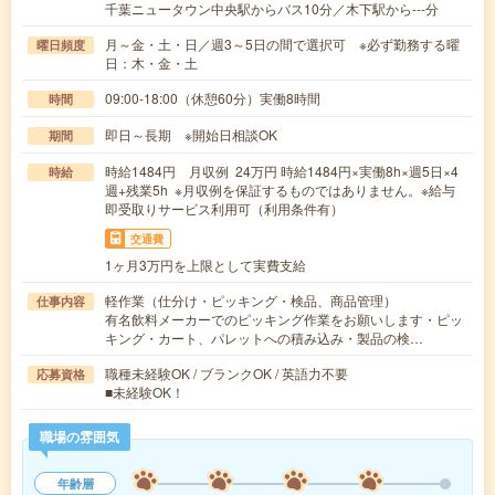
千葉ニュータウン中央駅からバス10分／木下駅から---分
月～金・土・日／週3～5日の間で選択可 ※必ず勤務する曜
曜日頻度
日：木・金・土
09:00-18:00（休憩60分）実働8時間
時間
即日～長期 ※開始日相談OK
期間
時給1484円 月収例 24万円 時給1484円×実働8h×週5日×4
時給
週+残業5h ※月収例を保証するものではありません。※給与
即受取りサービス利用可（利用条件有）
交通費
1ヶ月3万円を上限として実費支給
軽作業（仕分け・ピッキング・検品、商品管理）
仕事内容
有名飲料メーカーでのピッキング作業をお願いします・ピッ
キング・カート、パレットへの積み込み・製品の検…
職種未経験OK / ブランクOK / 英語力不要
応募資格
■未経験OK！
職場の雰囲気
年齢層