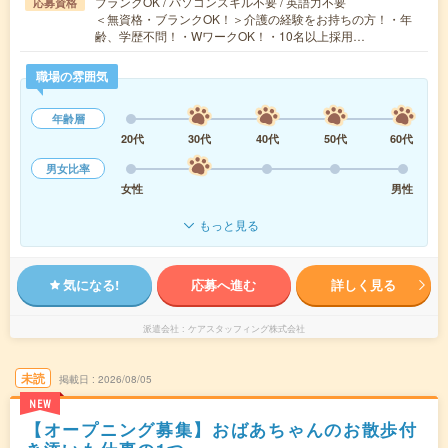
ブランクOK / パソコンスキル不要 / 英語力不要
応募資格
＜無資格・ブランクOK！＞介護の経験をお持ちの方！・年
齢、学歴不問！・WワークOK！・10名以上採用…
職場の雰囲気
年齢層
20代
30代
40代
50代
60代
男女比率
女性
男性
もっと見る
気になる!
応募へ進む
詳しく見る
派遣会社
ケアスタッフィング株式会社
未読
掲載日
2026/08/05
NEW
【オープニング募集】おばあちゃんのお散歩付