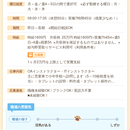
月～金／週4～5日の間で選択可 ※必ず勤務する曜日：月・
曜日頻度
火・水・木
09:00-17:35（休憩50分）実働7時間45分（残業少なめ！）
時間
即日～長期 ※開始日相談OK
期間
時給1600円 月収例 25万円 時給1600円×実働7h45m×週5
時給
日×4週+残業5h ※月収例を保証するものではありません。※
給与即受取りサービス利用可（利用条件有）
交通費
1ヶ月3万円を上限として実費支給
OAインストラクター・ITインストラクター
仕事内容
主に営業車で小中学校へ訪問します（5～10校程度を担
当）・タブレットの説明・料作成・タブレット操作の…
職種未経験OK / ブランクOK / 英語力不要
応募資格
■未経験OK！
職場の雰囲気
職場の様子
活気がある
しずか