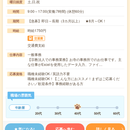
土,日,祝
曜日頻度
9:00～17:00(実働:7時間) (休憩60分)
時間
【急募】即日～長期（3カ月以上） ★8月～OK！
期間
時給1750円
時給
交通費
交通費支給
一般事務
仕事内容
【宗教法人での事務業務】お寺の事務所でのお仕事です。主
な仕事がExcelを使用したデータ入力、ファイ…
職種未経験OK / 英語力不要
応募資格
職種未経験OK！【こんな方におススメ！まずはご応募くだ
さい／歓迎条件】事務経験がある方
職場の雰囲気
年齢層
20代
30代
40代
50代
60代
気になる!
応募へ進む
詳しく見る