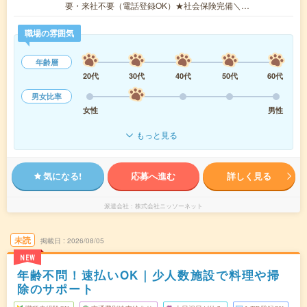
要・来社不要（電話登録OK）★社会保険完備＼…
職場の雰囲気
年齢層
20代
30代
40代
50代
60代
男女比率
女性
男性
もっと見る
気になる!
応募へ進む
詳しく見る
派遣会社
株式会社ニッソーネット
未読
掲載日
2026/08/05
NEW
年齢不問！速払いOK｜少人数施設で料理や掃
除のサポート