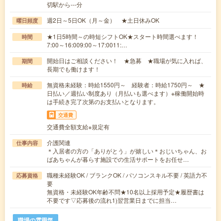
切駅から---分
週2日～5日OK（月～金） ★土日休みOK
曜日頻度
★1日5時間～の時短シフトOK★スタート時間選べます！
時間
7:00～16:009:00～17:0011:…
開始日はご相談ください！ ★急募 ★職場が気に入れば、
期間
長期でも働けます！
無資格未経験：時給1550円～ 経験者：時給1750円～ ★
時給
日払い／週払い制度あり（月払いも選べます）※稼働開始時
は手続き完了次第のお支払いとなります。
交通費
交通費全額支給※規定有
介護関連
仕事内容
＊入居者の方の「ありがとう」が嬉しい＊おじいちゃん、お
ばあちゃんが暮らす施設での生活サポートをお任せ…
職種未経験OK / ブランクOK / パソコンスキル不要 / 英語力不
応募資格
要
無資格・未経験OK年齢不問★10名以上採用予定★履歴書は
不要です▽応募後の流れ1)翌営業日までに担当…
職場の雰囲気