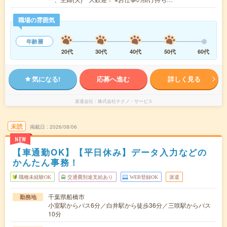
職場の雰囲気
年齢層
20代
30代
40代
50代
60代
気になる!
応募へ進む
詳しく見る
派遣会社
株式会社テクノ・サービス
未読
掲載日
2026/08/06
NEW
【車通勤OK】【平日休み】データ入力などの
かんたん事務！
職種未経験OK
交通費別途支給あり
WEB登録OK
派遣
千葉県船橋市
勤務地
小室駅からバス6分／白井駅から徒歩36分／三咲駅からバス
10分