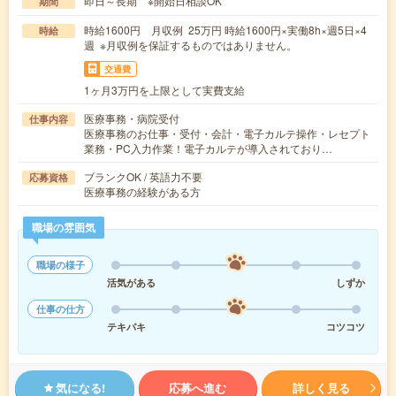
即日～長期 ※開始日相談OK
期間
時給1600円 月収例 25万円 時給1600円×実働8h×週5日×4
時給
週 ※月収例を保証するものではありません。
交通費
1ヶ月3万円を上限として実費支給
医療事務・病院受付
仕事内容
医療事務のお仕事・受付・会計・電子カルテ操作・レセプト
業務・PC入力作業！電子カルテが導入されており…
ブランクOK / 英語力不要
応募資格
医療事務の経験がある方
職場の雰囲気
職場の様子
活気がある
しずか
仕事の仕方
テキパキ
コツコツ
気になる!
応募へ進む
詳しく見る