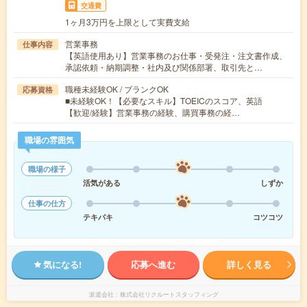
交通費
1ヶ月3万円を上限として実費支給
営業事務
仕事内容
【英語使用あり】営業事務のお仕事・受発注・注文書作成、
承認依頼・納期調整・社内及び関係部署、取引先と…
職種未経験OK / ブランクOK
応募資格
■未経験OK！【必要なスキル】TOEICのスコア、英語
【歓迎/経験】営業事務の経験、購買事務の経…
職場の雰囲気
職場の様子
活気がある
しずか
仕事の仕方
テキパキ
コツコツ
気になる!
応募へ進む
詳しく見る
派遣会社
株式会社リクルートスタッフィング