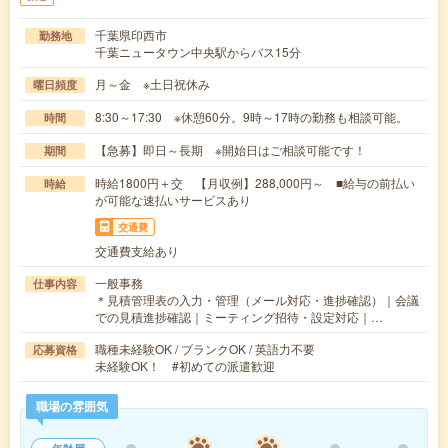
千葉県印西市
勤務地
千葉ニュータウン中央駅からバス15分
月～金 ※土日祝休み
曜日頻度
8:30～17:30 ※休憩60分。9時～17時の勤務も相談可能。
時間
【急募】即日～長期 ※開始日はご相談可能です！
期間
時給1800円＋交 【月収例】288,000円～ ■給与の前払い
時給
が可能な速払いサービスあり
交通費
交通費支給あり
一般事務
仕事内容
＊見積管理表の入力・管理（メール対応・進捗確認）｜会議
での見積進捗確認｜ミーティング招待・設定対応｜…
職種未経験OK / ブランクOK / 英語力不要
応募資格
未経験OK！ #初めての派遣歓迎
職場の雰囲気