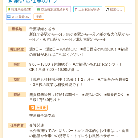
き添いも仕事の1つ
職種未経験OK
交通費別途支給あり
土日祝日が休み
残業なし
WEB登録OK
派遣
千葉県鎌ヶ谷市
勤務地
新鎌ケ谷駅から---分／鎌ケ谷駅から---分／鎌ケ谷大仏駅から-
--分／くぬぎ山駅から---分／北初富駅から---分
週3日～（週2日～も相談OK） ■曜日固定の相談OK！ ■希望
曜日頻度
の曜日があればご相談ください！
9:00～18:00（休憩60分）■ご希望があれば下記シフトも
時間
OK！早番 7:00～16:00遅番 …
【現在も積極採用中！急募！】2カ月～ ■ご応募から最短2
期間
～3日後の就業も相談可能です！
無資格未経験：時給1330円～ ■週払いOK ■扶養内OK ■
時給
日収1万640円以上
交通費
交通費全額支給
介護関連
仕事内容
≪介護施設での生活サポート≫▽具体的なお仕事は…・食事
の配膳や食事中の見守り・トイレやお風呂のサポー…