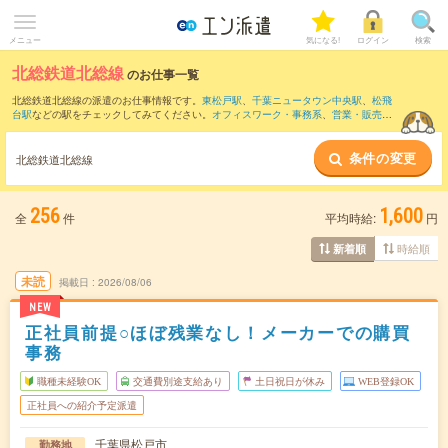
メニュー
気になる!
ログイン
検索
北総鉄道北総線
のお仕事一覧
北総鉄道北総線の派遣のお仕事情報です。
東松戸駅
、
千葉ニュータウン中央駅
、
松飛
台駅
などの駅をチェックしてみてください。
オフィスワーク・事務系
、
営業・販売・
サービス系
、
クリエイティブ系
などのお仕事を取り揃えています。さらに、
短期
・
単
発
などの期間や、
職種未経験OK
などのこだわり条件で絞り込んでいただけます。
条件の変更
北総鉄道北総線
256
1,600
全
件
平均時給:
円
時給順
新着順
未読
掲載日
2026/08/06
NEW
正社員前提○ほぼ残業なし！メーカーでの購買
事務
職種未経験OK
交通費別途支給あり
土日祝日が休み
WEB登録OK
正社員への紹介予定派遣
千葉県松戸市
勤務地