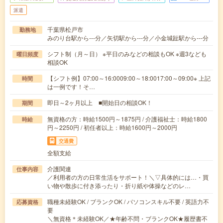
派遣
千葉県松戸市
勤務地
みのり台駅から---分／矢切駅から---分／小金城趾駅から---分
シフト制（月～日） ※平日のみなどの相談もOK ※週3なども
曜日頻度
相談OK
【シフト例】07:00～16:0009:00～18:0017:00～09:00※ 上記
時間
は一例です！そ…
即日～2ヶ月以上 ■開始日の相談OK！
期間
無資格の方：時給1500円～1875円 / 介護福祉士：時給1800
時給
円～2250円 / 初任者以上：時給1600円～2000円
交通費
全額支給
介護関連
仕事内容
／利用者の方の日常生活をサポート！＼▽具体的には…・買
い物や散歩に付き添ったり・折り紙や体操などのレ…
職種未経験OK / ブランクOK / パソコンスキル不要 / 英語力不
応募資格
要
＼無資格＊未経験OK／★年齢不問・ブランクOK★履歴書不