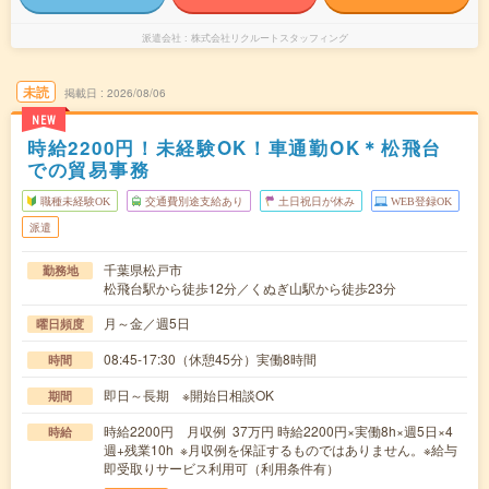
派遣会社
株式会社リクルートスタッフィング
未読
掲載日
2026/08/06
NEW
時給2200円！未経験OK！車通勤OK＊松飛台
での貿易事務
職種未経験OK
交通費別途支給あり
土日祝日が休み
WEB登録OK
派遣
千葉県松戸市
勤務地
松飛台駅から徒歩12分／くぬぎ山駅から徒歩23分
月～金／週5日
曜日頻度
08:45-17:30（休憩45分）実働8時間
時間
即日～長期 ※開始日相談OK
期間
時給2200円 月収例 37万円 時給2200円×実働8h×週5日×4
時給
週+残業10h ※月収例を保証するものではありません。※給与
即受取りサービス利用可（利用条件有）