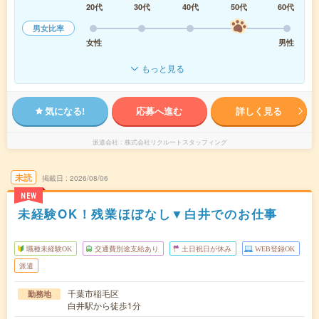
20代
30代
40代
50代
60代
男女比率
女性
男性
もっと見る
気になる!
応募へ進む
詳しく見る
派遣会社
株式会社リクルートスタッフィング
未読
掲載日
2026/08/06
NEW
未経験OK！残業ほぼなし▼白井でのお仕事
職種未経験OK
交通費別途支給あり
土日祝日が休み
WEB登録OK
派遣
千葉市稲毛区
勤務地
白井駅から徒歩1分