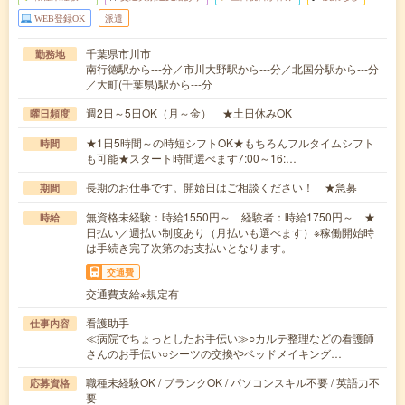
WEB登録OK
派遣
千葉県市川市
勤務地
南行徳駅から---分／市川大野駅から---分／北国分駅から---分
／大町(千葉県)駅から---分
週2日～5日OK（月～金） ★土日休みOK
曜日頻度
★1日5時間～の時短シフトOK★もちろんフルタイムシフト
時間
も可能★スタート時間選べます7:00～16:…
長期のお仕事です。開始日はご相談ください！ ★急募
期間
無資格未経験：時給1550円～ 経験者：時給1750円～ ★
時給
日払い／週払い制度あり（月払いも選べます）※稼働開始時
は手続き完了次第のお支払いとなります。
交通費
交通費支給※規定有
看護助手
仕事内容
≪病院でちょっとしたお手伝い≫○カルテ整理などの看護師
さんのお手伝い○シーツの交換やベッドメイキング…
職種未経験OK / ブランクOK / パソコンスキル不要 / 英語力不
応募資格
要