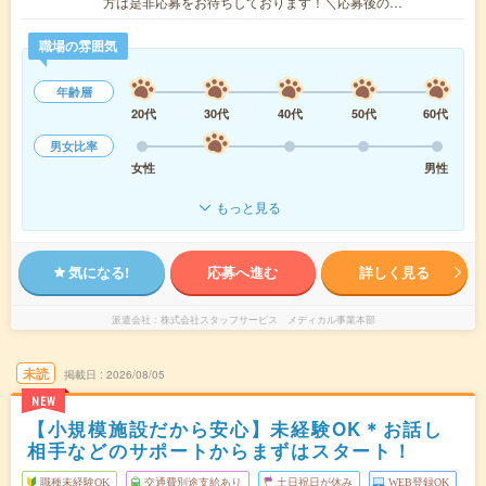
方は是非応募をお待ちしております！＼応募後の…
職場の雰囲気
年齢層
20代
30代
40代
50代
60代
男女比率
女性
男性
もっと見る
気になる!
応募へ進む
詳しく見る
派遣会社
株式会社スタッフサービス メディカル事業本部
未読
掲載日
2026/08/05
NEW
【小規模施設だから安心】未経験OK＊お話し
相手などのサポートからまずはスタート！
職種未経験OK
交通費別途支給あり
土日祝日が休み
WEB登録OK