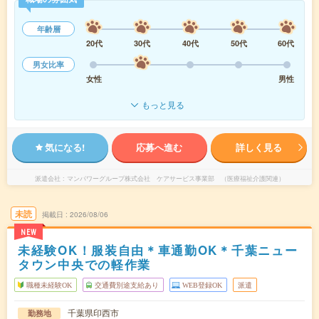
年齢層
20代
30代
40代
50代
60代
男女比率
女性
男性
もっと見る
気になる!
応募へ進む
詳しく見る
派遣会社
マンパワーグループ株式会社 ケアサービス事業部 （医療福祉介護関連）
未読
掲載日
2026/08/06
NEW
未経験OK！服装自由＊車通勤OK＊千葉ニュー
タウン中央での軽作業
職種未経験OK
交通費別途支給あり
WEB登録OK
派遣
千葉県印西市
勤務地