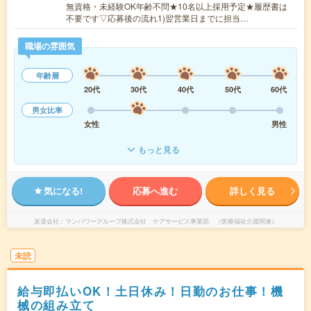
無資格・未経験OK年齢不問★10名以上採用予定★履歴書は
不要です▽応募後の流れ1)翌営業日までに担当…
職場の雰囲気
年齢層
20代
30代
40代
50代
60代
男女比率
女性
男性
もっと見る
気になる!
応募へ進む
詳しく見る
派遣会社
マンパワーグループ株式会社 ケアサービス事業部 （医療福祉介護関連）
未読
給与即払いOK！土日休み！日勤のお仕事！機
械の組み立て