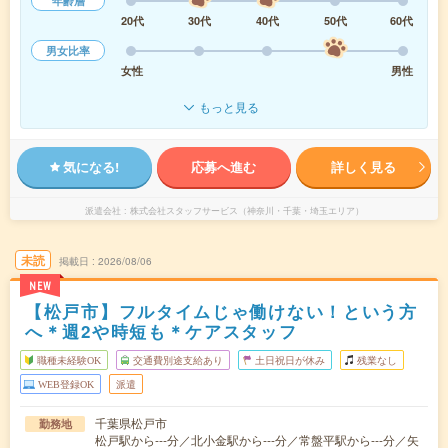
年齢層
20代
30代
40代
50代
60代
男女比率
女性
男性
もっと見る
気になる!
応募へ進む
詳しく見る
派遣会社
株式会社スタッフサービス（神奈川・千葉・埼玉エリア）
未読
掲載日
2026/08/06
NEW
【松戸市】フルタイムじゃ働けない！という方
へ＊週2や時短も＊ケアスタッフ
職種未経験OK
交通費別途支給あり
土日祝日が休み
残業なし
WEB登録OK
派遣
千葉県松戸市
勤務地
松戸駅から---分／北小金駅から---分／常盤平駅から---分／矢