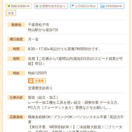
職種未経験OK
交通費別途支給あり
土日祝日が休み
WEB登録OK
派遣
千葉県松戸市
勤務地
秋山駅から徒歩7分
月～金
曜日頻度
8:30～17:30※表記のうち実働7時間50分です。
時間
長期【ご応募から1週間以内(最短2日目)のスピード就業が可
期間
能】即日～
時給1250円
時給
交通費
交通費支給有り
製造（組立・加工）
仕事内容
レーザー加工機を工具を使い組立・調整作業 データ入力、
PC入力（フォーマットあり）業務などをお願いし…
職種未経験OK / ブランクOK / パソコンスキル不要 / 英語力不
応募資格
要
【来社不要、WEB登録OK！】〇未経験大歓迎！〇フリータ
ー、主婦(夫) 大歓迎！ ※お仕事の掛け持ち…