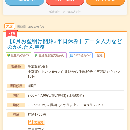
派遣会社
アデコ株式会社
未読
掲載日
2026/08/06
NEW
【8月お盆明け開始×平日休み】データ入力など
のかんたん事務
職種未経験OK
交通費別途支給あり
WEB登録OK
派遣
千葉県船橋市
勤務地
小室駅からバス6分／白井駅から徒歩36分／三咲駅からバス
10分
週5日
曜日頻度
9:00～17:00(実働:7時間) (休憩60分)
時間
2026/8/中旬～長期（3カ月以上） ★8月～OK！
期間
時給1750円
時給
交通費
交通費支給