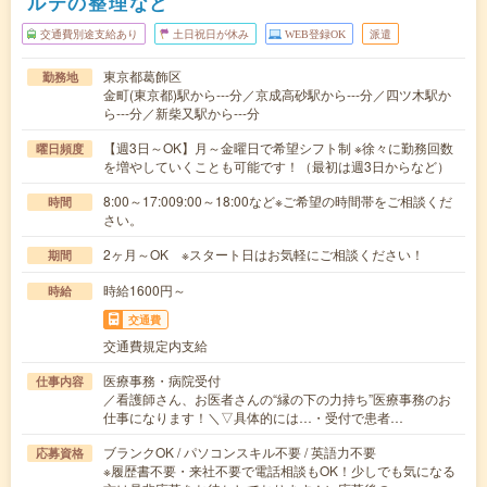
ルテの整理など
交通費別途支給あり
土日祝日が休み
WEB登録OK
派遣
東京都葛飾区
勤務地
金町(東京都)駅から---分／京成高砂駅から---分／四ツ木駅か
ら---分／新柴又駅から---分
【週3日～OK】月～金曜日で希望シフト制 ※徐々に勤務回数
曜日頻度
を増やしていくことも可能です！（最初は週3日からなど）
8:00～17:009:00～18:00など※ご希望の時間帯をご相談くだ
時間
さい。
2ヶ月～OK ※スタート日はお気軽にご相談ください！
期間
時給1600円～
時給
交通費
交通費規定内支給
医療事務・病院受付
仕事内容
／看護師さん、お医者さんの“縁の下の力持ち”医療事務のお
仕事になります！＼▽具体的には…・受付で患者…
ブランクOK / パソコンスキル不要 / 英語力不要
応募資格
※履歴書不要・来社不要で電話相談もOK！少しでも気になる