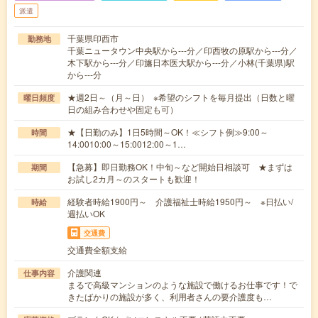
派遣
千葉県印西市
勤務地
千葉ニュータウン中央駅から---分／印西牧の原駅から---分／
木下駅から---分／印旛日本医大駅から---分／小林(千葉県)駅
から---分
★週2日～（月～日） ※希望のシフトを毎月提出（日数と曜
曜日頻度
日の組み合わせや固定も可）
★【日勤のみ】1日5時間～OK！≪シフト例≫9:00～
時間
14:0010:00～15:0012:00～1…
【急募】即日勤務OK！中旬～など開始日相談可 ★まずは
期間
お試し2カ月～のスタートも歓迎！
経験者時給1900円～ 介護福祉士時給1950円～ ※日払い/
時給
週払いOK
交通費
交通費全額支給
介護関連
仕事内容
まるで高級マンションのような施設で働けるお仕事です！で
きたばかりの施設が多く、利用者さんの要介護度も…