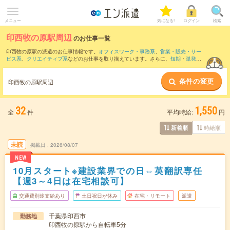
メニュー
気になる!
ログイン
検索
印西牧の原駅周辺
のお仕事一覧
印西牧の原駅の派遣のお仕事情報です。
オフィスワーク・事務系
、
営業・販売・サー
ビス系
、
クリエイティブ系
などのお仕事を取り揃えています。さらに、
短期
・
単発
な
どの期間や、
職種未経験OK
などのこだわり条件で絞り込んでいただけます。
条件の変更
また、
八千代台駅
・
八千代緑が丘駅
・
勝田台駅
・
佐倉駅
・
八千代中央駅
など近隣駅の
印西牧の原駅周辺
お仕事もご確認いただけます。
32
1,550
全
件
平均時給:
円
時給順
新着順
未読
掲載日
2026/08/07
NEW
10月スタート※建設業界での日⇔英翻訳専任
【週3～4日は在宅相談可】
交通費別途支給あり
土日祝日が休み
在宅・リモート
派遣
千葉県印西市
勤務地
印西牧の原駅から自転車5分