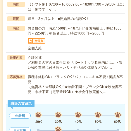
【シフト例】07:00～16:0009:00～18:0017:00～09:00※ 上記
時間
は一例です！そ…
即日～2ヶ月以上 ■開始日の相談OK！
期間
無資格の方：時給1500円～1875円 / 介護福祉士：時給1800
時給
円～2250円 / 初任者以上：時給1600円～2000円
交通費
全額支給
介護関連
仕事内容
／利用者の方の日常生活をサポート！＼▽具体的には…・買
い物や散歩に付き添ったり・折り紙や体操などのレ…
職種未経験OK / ブランクOK / パソコンスキル不要 / 英語力不
応募資格
要
＼無資格＊未経験OK／★年齢不問・ブランクOK★履歴書不
要・来社不要（電話登録OK）★社会保険完備＼…
職場の雰囲気
年齢層
20代
30代
40代
50代
60代
男女比率