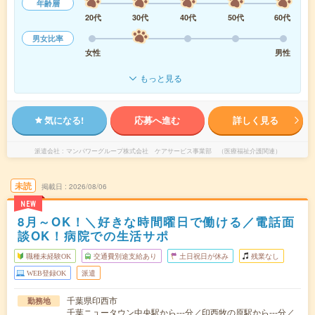
年齢層
20代
30代
40代
50代
60代
男女比率
女性
男性
もっと見る
気になる!
応募へ進む
詳しく見る
派遣会社
マンパワーグループ株式会社 ケアサービス事業部 （医療福祉介護関連）
未読
掲載日
2026/08/06
NEW
8月～OK！＼好きな時間曜日で働ける／電話面
談OK！病院での生活サポ
職種未経験OK
交通費別途支給あり
土日祝日が休み
残業なし
WEB登録OK
派遣
千葉県印西市
勤務地
千葉ニュータウン中央駅から---分／印西牧の原駅から---分／