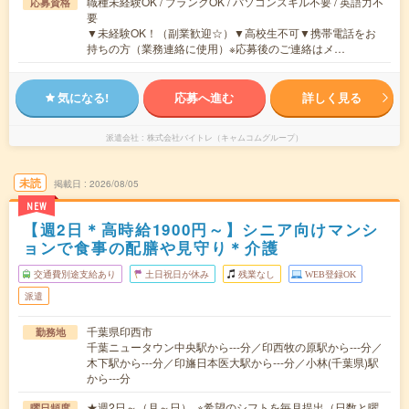
職種未経験OK / ブランクOK / パソコンスキル不要 / 英語力不
応募資格
要
▼未経験OK！（副業歓迎☆）▼高校生不可▼携帯電話をお
持ちの方（業務連絡に使用）※応募後のご連絡はメ…
気になる!
応募へ進む
詳しく見る
派遣会社
株式会社バイトレ（キャムコムグループ）
未読
掲載日
2026/08/05
NEW
【週2日＊高時給1900円～】シニア向けマンシ
ョンで食事の配膳や見守り＊介護
交通費別途支給あり
土日祝日が休み
残業なし
WEB登録OK
派遣
千葉県印西市
勤務地
千葉ニュータウン中央駅から---分／印西牧の原駅から---分／
木下駅から---分／印旛日本医大駅から---分／小林(千葉県)駅
から---分
★週2日～（月～日） ※希望のシフトを毎月提出（日数と曜
曜日頻度