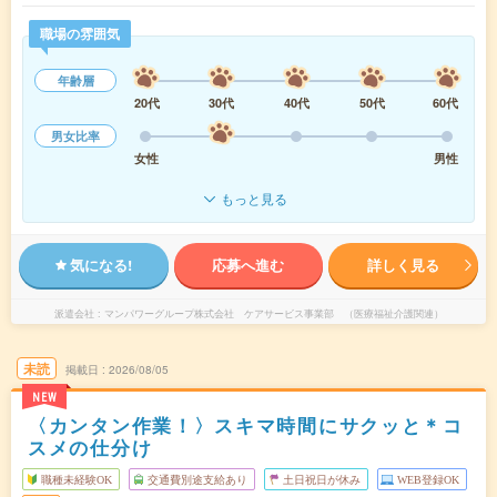
職場の雰囲気
年齢層
20代
30代
40代
50代
60代
男女比率
女性
男性
もっと見る
気になる!
応募へ進む
詳しく見る
派遣会社
マンパワーグループ株式会社 ケアサービス事業部 （医療福祉介護関連）
未読
掲載日
2026/08/05
NEW
〈カンタン作業！〉スキマ時間にサクッと＊コ
スメの仕分け
職種未経験OK
交通費別途支給あり
土日祝日が休み
WEB登録OK