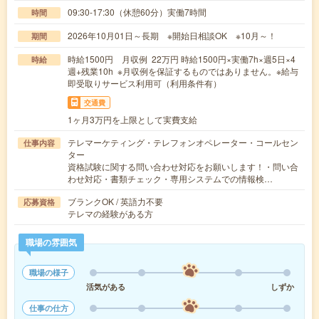
09:30-17:30（休憩60分）実働7時間
時間
2026年10月01日～長期 ※開始日相談OK ※10月～！
期間
時給1500円 月収例 22万円 時給1500円×実働7h×週5日×4
時給
週+残業10h ※月収例を保証するものではありません。※給与
即受取りサービス利用可（利用条件有）
交通費
1ヶ月3万円を上限として実費支給
テレマーケティング・テレフォンオペレーター・コールセン
仕事内容
ター
資格試験に関する問い合わせ対応をお願いします！・問い合
わせ対応・書類チェック・専用システムでの情報検…
ブランクOK / 英語力不要
応募資格
テレマの経験がある方
職場の雰囲気
職場の様子
活気がある
しずか
仕事の仕方