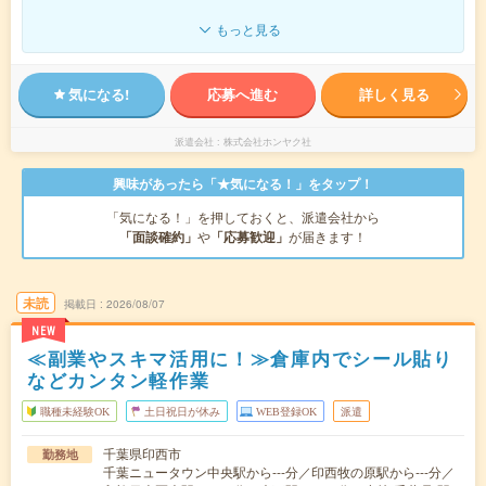
もっと見る
気になる!
応募へ進む
詳しく見る
派遣会社
株式会社ホンヤク社
興味があったら「★気になる！」をタップ！
「気になる！」を押しておくと、派遣会社から
「面談確約」
や
「応募歓迎」
が届きます！
未読
掲載日
2026/08/07
NEW
≪副業やスキマ活用に！≫倉庫内でシール貼り
などカンタン軽作業
職種未経験OK
土日祝日が休み
WEB登録OK
派遣
千葉県印西市
勤務地
千葉ニュータウン中央駅から---分／印西牧の原駅から---分／