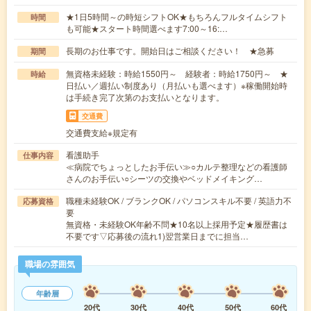
★1日5時間～の時短シフトOK★もちろんフルタイムシフト
時間
も可能★スタート時間選べます7:00～16:…
長期のお仕事です。開始日はご相談ください！ ★急募
期間
無資格未経験：時給1550円～ 経験者：時給1750円～ ★
時給
日払い／週払い制度あり（月払いも選べます）※稼働開始時
は手続き完了次第のお支払いとなります。
交通費
交通費支給※規定有
看護助手
仕事内容
≪病院でちょっとしたお手伝い≫○カルテ整理などの看護師
さんのお手伝い○シーツの交換やベッドメイキング…
職種未経験OK / ブランクOK / パソコンスキル不要 / 英語力不
応募資格
要
無資格・未経験OK年齢不問★10名以上採用予定★履歴書は
不要です▽応募後の流れ1)翌営業日までに担当…
職場の雰囲気
年齢層
20代
30代
40代
50代
60代