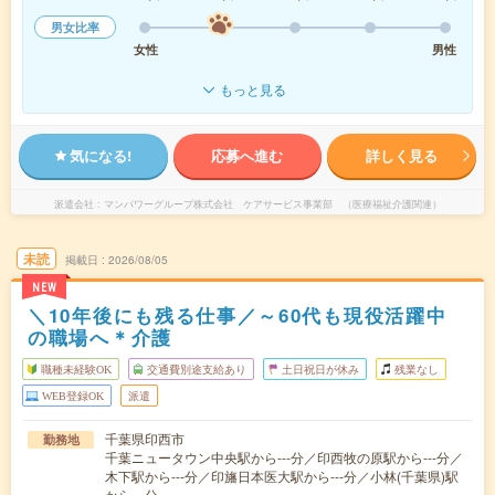
男女比率
女性
男性
もっと見る
気になる!
応募へ進む
詳しく見る
派遣会社
マンパワーグループ株式会社 ケアサービス事業部 （医療福祉介護関連）
未読
掲載日
2026/08/05
NEW
＼10年後にも残る仕事／～60代も現役活躍中
の職場へ＊介護
職種未経験OK
交通費別途支給あり
土日祝日が休み
残業なし
WEB登録OK
派遣
千葉県印西市
勤務地
千葉ニュータウン中央駅から---分／印西牧の原駅から---分／
木下駅から---分／印旛日本医大駅から---分／小林(千葉県)駅
から---分