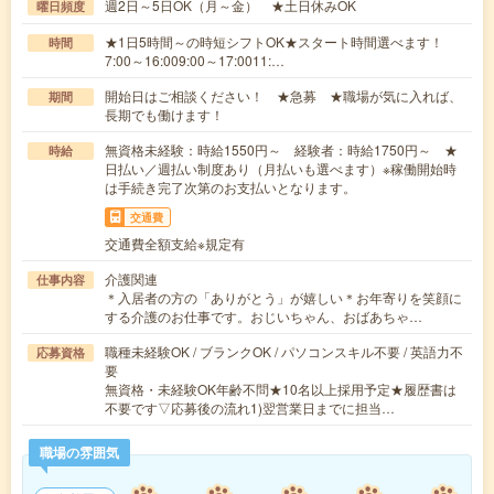
週2日～5日OK（月～金） ★土日休みOK
曜日頻度
★1日5時間～の時短シフトOK★スタート時間選べます！
時間
7:00～16:009:00～17:0011:…
開始日はご相談ください！ ★急募 ★職場が気に入れば、
期間
長期でも働けます！
無資格未経験：時給1550円～ 経験者：時給1750円～ ★
時給
日払い／週払い制度あり（月払いも選べます）※稼働開始時
は手続き完了次第のお支払いとなります。
交通費
交通費全額支給※規定有
介護関連
仕事内容
＊入居者の方の「ありがとう」が嬉しい＊お年寄りを笑顔に
する介護のお仕事です。おじいちゃん、おばあちゃ…
職種未経験OK / ブランクOK / パソコンスキル不要 / 英語力不
応募資格
要
無資格・未経験OK年齢不問★10名以上採用予定★履歴書は
不要です▽応募後の流れ1)翌営業日までに担当…
職場の雰囲気