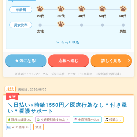
年齢層
20代
30代
40代
50代
60代
男女比率
女性
男性
もっと見る
気になる!
応募へ進む
詳しく見る
派遣会社
マンパワーグループ株式会社 ケアサービス事業部 （医療福祉介護関連）
未読
掲載日
2026/08/05
NEW
＼日払い×時給1550円／医療行為なし＊付き添
い＊看護サポート
職種未経験OK
交通費別途支給あり
土日祝日が休み
残業なし
WEB登録OK
派遣