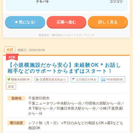
テキパキ
コツコツ
気になる!
応募へ進む
詳しく見る
派遣会社
株式会社リクルートスタッフィング
未読
掲載日
2026/08/06
NEW
【小規模施設だから安心】未経験OK＊お話し
相手などのサポートからまずはスタート！
職種未経験OK
交通費別途支給あり
土日祝日が休み
WEB登録OK
派遣
千葉県印西市
勤務地
千葉ニュータウン中央駅から---分／印西牧の原駅から---分／
木下駅から---分／印旛日本医大駅から---分／小林(千葉県)駅
から---分
シフト制（月～日） ※平日のみなどの相談もOK ※週3なども
曜日頻度
相談OK