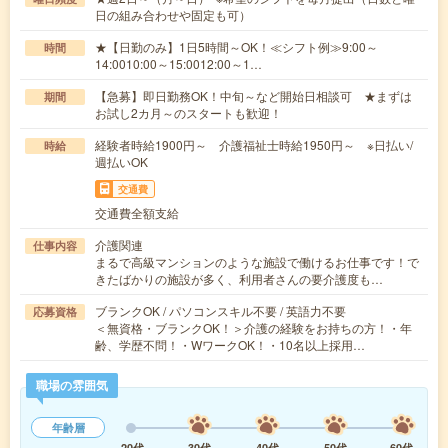
日の組み合わせや固定も可）
★【日勤のみ】1日5時間～OK！≪シフト例≫9:00～
時間
14:0010:00～15:0012:00～1…
【急募】即日勤務OK！中旬～など開始日相談可 ★まずは
期間
お試し2カ月～のスタートも歓迎！
経験者時給1900円～ 介護福祉士時給1950円～ ※日払い/
時給
週払いOK
交通費
交通費全額支給
介護関連
仕事内容
まるで高級マンションのような施設で働けるお仕事です！で
きたばかりの施設が多く、利用者さんの要介護度も…
ブランクOK / パソコンスキル不要 / 英語力不要
応募資格
＜無資格・ブランクOK！＞介護の経験をお持ちの方！・年
齢、学歴不問！・WワークOK！・10名以上採用…
職場の雰囲気
年齢層
20代
30代
40代
50代
60代