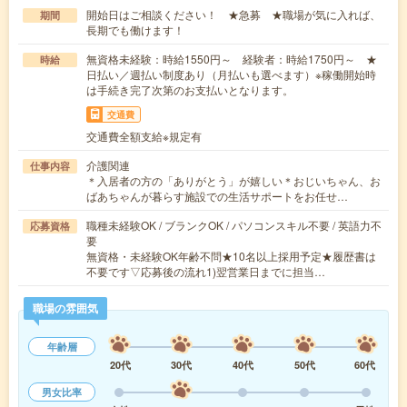
開始日はご相談ください！ ★急募 ★職場が気に入れば、
期間
長期でも働けます！
無資格未経験：時給1550円～ 経験者：時給1750円～ ★
時給
日払い／週払い制度あり（月払いも選べます）※稼働開始時
は手続き完了次第のお支払いとなります。
交通費
交通費全額支給※規定有
介護関連
仕事内容
＊入居者の方の「ありがとう」が嬉しい＊おじいちゃん、お
ばあちゃんが暮らす施設での生活サポートをお任せ…
職種未経験OK / ブランクOK / パソコンスキル不要 / 英語力不
応募資格
要
無資格・未経験OK年齢不問★10名以上採用予定★履歴書は
不要です▽応募後の流れ1)翌営業日までに担当…
職場の雰囲気
年齢層
20代
30代
40代
50代
60代
男女比率