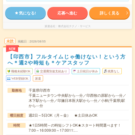
気になる!
応募へ進む
詳しく見る
派遣会社
株式会社テクノ・サービス
未読
掲載日
2026/08/05
NEW
【印西市】フルタイムじゃ働けない！という方
へ＊週2や時短も＊ケアスタッフ
職種未経験OK
交通費別途支給あり
土日祝日が休み
残業なし
WEB登録OK
派遣
千葉県印西市
勤務地
千葉ニュータウン中央駅から---分／印西牧の原駅から---分／
木下駅から---分／印旛日本医大駅から---分／小林(千葉県)駅
から---分
週2日～5日OK（月～金） ★土日休みOK
曜日頻度
★1日5時間～の時短シフトOK★スタート時間選べます！
時間
7:00～16:009:00～17:0011:…