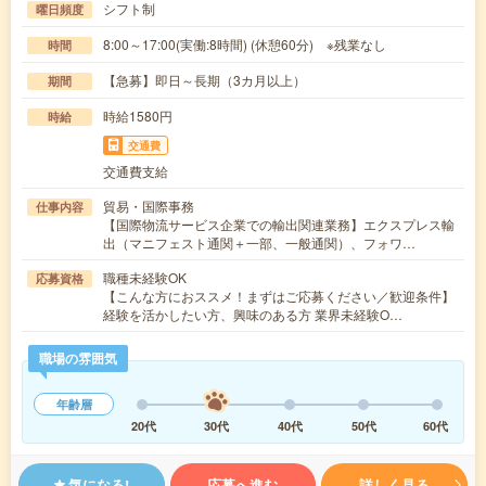
シフト制
曜日頻度
8:00～17:00(実働:8時間) (休憩60分) ※残業なし
時間
【急募】即日～長期（3カ月以上）
期間
時給1580円
時給
交通費
交通費支給
貿易・国際事務
仕事内容
【国際物流サービス企業での輸出関連業務】エクスプレス輸
出（マニフェスト通関＋一部、一般通関）、フォワ…
職種未経験OK
応募資格
【こんな方におススメ！まずはご応募ください／歓迎条件】
経験を活かしたい方、興味のある方 業界未経験O…
職場の雰囲気
年齢層
20代
30代
40代
50代
60代
気になる!
応募へ進む
詳しく見る