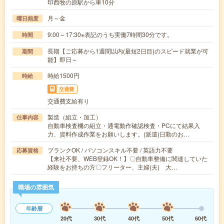
印西牧の原駅から車10分
月～金
曜日頻度
9:00～17:30※表記のうち実働7時間30分です。
時間
長期【ご応募から1週間以内(最短2日目)のスピード就業が可
期間
能】即日～
時給1500円
時給
交通費
交通費支給有り
製造（組立・加工）
仕事内容
自動車検査機の組立・通電動作確認検査・PCにて結果入
力、資料作成作業をお願いします。(派遣)日勤のお…
ブランクOK / パソコンスキル不要 / 英語力不要
応募資格
【来社不要、WEB登録OK！】〇自動車整備に関連していた
経験をお持ちの方〇フリーター、主婦(夫) 大…
職場の雰囲気
年齢層
20代
30代
40代
50代
60代