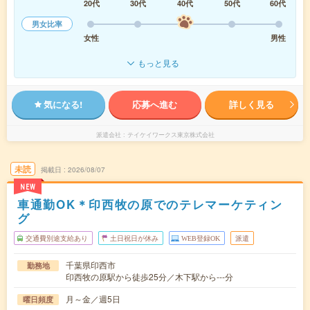
20代
30代
40代
50代
60代
男女比率
女性
男性
もっと見る
気になる!
応募へ進む
詳しく見る
派遣会社
テイケイワークス東京株式会社
未読
掲載日
2026/08/07
NEW
車通勤OK＊印西牧の原でのテレマーケティン
グ
交通費別途支給あり
土日祝日が休み
WEB登録OK
派遣
千葉県印西市
勤務地
印西牧の原駅から徒歩25分／木下駅から---分
月～金／週5日
曜日頻度