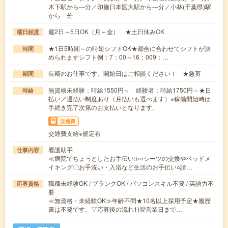
木下駅から---分／印旛日本医大駅から---分／小林(千葉県)駅
から---分
週2日～5日OK（月～金） ★土日休みOK
曜日頻度
★1日5時間～の時短シフトOK★都合に合わせてシフトが決
時間
められますシフト例：7：00～16：009：…
長期のお仕事です。開始日はご相談ください！ ★急募
期間
無資格未経験：時給1550円～ 経験者：時給1750円～★日
時給
払い／週払い制度あり（月払いも選べます）※稼働開始時は
手続き完了次第のお支払いとなります。
交通費
交通費支給※規定有
看護助手
仕事内容
≪病院でちょっとしたお手伝い≫○シーツの交換やベッドメ
イキング〇お手洗い・入浴など生活のお手伝い○診…
職種未経験OK / ブランクOK / パソコンスキル不要 / 英語力不
応募資格
要
≪無資格・未経験OK≫年齢不問★10名以上採用予定★履歴
書は不要です。▽応募後の流れ1)翌営業日まで…