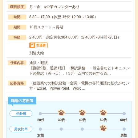
月～金 ※企業カレンダーあり
曜日頻度
8:30～17:30（休憩1時間 12:00～13:00）
時間
10月スタート～長期
期間
2,400円 想定月収384,000円（2,400円×8時間×20日）
時給
交通費
別途支給
通訳・翻訳
仕事内容
【翻訳9割、通訳1割】 翻訳業務 ・報告書などドキュメン
トの翻訳（英→日）、PJチーム内で共有する資…
・建設業での翻訳経験・空調・電機の専門用語に抵抗がない
応募資格
方・Excel、PowerPoint、Word…
職場の雰囲気
年齢層
20代
30代
40代
50代
60代
男女比率
女性
男性