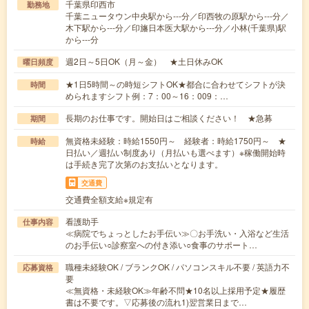
千葉県印西市
勤務地
千葉ニュータウン中央駅から---分／印西牧の原駅から---分／
木下駅から---分／印旛日本医大駅から---分／小林(千葉県)駅
から---分
週2日～5日OK（月～金） ★土日休みOK
曜日頻度
★1日5時間～の時短シフトOK★都合に合わせてシフトが決
時間
められますシフト例：7：00～16：009：…
長期のお仕事です。開始日はご相談ください！ ★急募
期間
無資格未経験：時給1550円～ 経験者：時給1750円～ ★
時給
日払い／週払い制度あり（月払いも選べます）※稼働開始時
は手続き完了次第のお支払いとなります。
交通費
交通費全額支給※規定有
看護助手
仕事内容
≪病院でちょっとしたお手伝い≫〇お手洗い・入浴など生活
のお手伝い○診察室への付き添い○食事のサポート…
職種未経験OK / ブランクOK / パソコンスキル不要 / 英語力不
応募資格
要
≪無資格・未経験OK≫年齢不問★10名以上採用予定★履歴
書は不要です。▽応募後の流れ1)翌営業日まで…