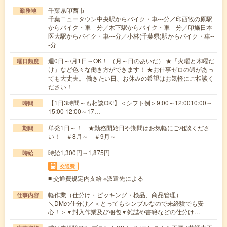
千葉県印西市
勤務地
千葉ニュータウン中央駅からバイク・車---分／印西牧の原駅
からバイク・車---分／木下駅からバイク・車---分／印旛日本
医大駅からバイク・車---分／小林(千葉県)駅からバイク・車--
-分
週0日～/月1日～OK！ （月～日のあいだ） ★「火曜と木曜だ
曜日頻度
け」など色々な働き方ができます！ ★お仕事ゼロの週があっ
ても大丈夫。 働きたい日、お休みの希望はお気軽にご相談く
ださい！
【1日3時間～も相談OK!】＜シフト例＞9:00～12:0010:00～
時間
15:00 12:00～17…
単発1日～！ ★勤務開始日や期間はお気軽にご相談くださ
期間
い！ ＃8月～ ＃9月～
時給1,300円～1,875円
時給
交通費
■ 交通費規定内支給 ※派遣先による
軽作業（仕分け・ピッキング・検品、商品管理）
仕事内容
＼DMの仕分け／＜とってもシンプルなので未経験でも安
心！＞▼封入作業及び梱包▼雑誌や書籍などの仕分け…