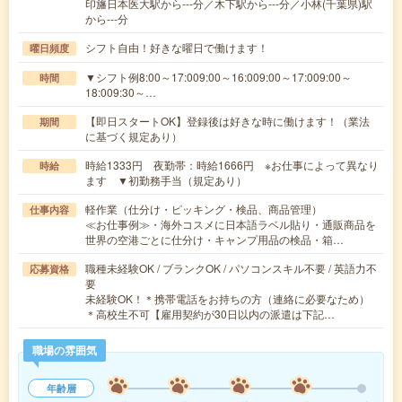
印旛日本医大駅から---分／木下駅から---分／小林(千葉県)駅
から---分
シフト自由！好きな曜日で働けます！
曜日頻度
▼シフト例8:00～17:009:00～16:009:00～17:009:00～
時間
18:009:30～…
【即日スタートOK】登録後は好きな時に働けます！（業法
期間
に基づく規定あり）
時給1333円 夜勤帯：時給1666円 ※お仕事によって異なり
時給
ます ▼初勤務手当（規定あり）
軽作業（仕分け・ピッキング・検品、商品管理）
仕事内容
≪お仕事例≫・海外コスメに日本語ラベル貼り・通販商品を
世界の空港ごとに仕分け・キャンプ用品の検品・箱…
職種未経験OK / ブランクOK / パソコンスキル不要 / 英語力不
応募資格
要
未経験OK！＊携帯電話をお持ちの方（連絡に必要なため）
＊高校生不可【雇用契約が30日以内の派遣は下記…
職場の雰囲気
年齢層