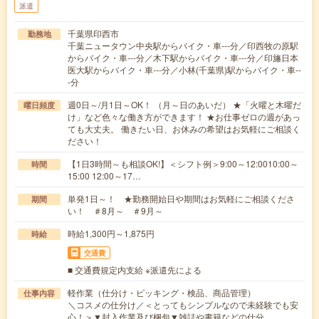
派遣
千葉県印西市
勤務地
千葉ニュータウン中央駅からバイク・車---分／印西牧の原駅
からバイク・車---分／木下駅からバイク・車---分／印旛日本
医大駅からバイク・車---分／小林(千葉県)駅からバイク・車--
-分
週0日～/月1日～OK！ （月～日のあいだ） ★「火曜と木曜だ
曜日頻度
け」など色々な働き方ができます！ ★お仕事ゼロの週があっ
ても大丈夫。 働きたい日、お休みの希望はお気軽にご相談く
ださい！
【1日3時間～も相談OK!】＜シフト例＞9:00～12:0010:00～
時間
15:00 12:00～17…
単発1日～！ ★勤務開始日や期間はお気軽にご相談くださ
期間
い！ ＃8月～ ＃9月～
時給1,300円～1,875円
時給
交通費
■ 交通費規定内支給 ※派遣先による
軽作業（仕分け・ピッキング・検品、商品管理）
仕事内容
＼コスメの仕分け／＜とってもシンプルなので未経験でも安
心！＞▼封入作業及び梱包▼雑誌や書籍などの仕分…