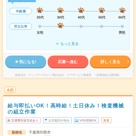
年齢層
20代
30代
40代
50代
60代
男女比率
女性
男性
もっと見る
気になる!
応募へ進む
詳しく見る
派遣会社
マンパワーグループ株式会社 ケアサービス事業部 （医療福祉介護関連）
未読
給与即払いOK！高時給！土日休み！検査機械
の組立作業
交通費別途支給あり
土日祝日が休み
WEB登録OK
派遣
千葉県印西市
勤務地