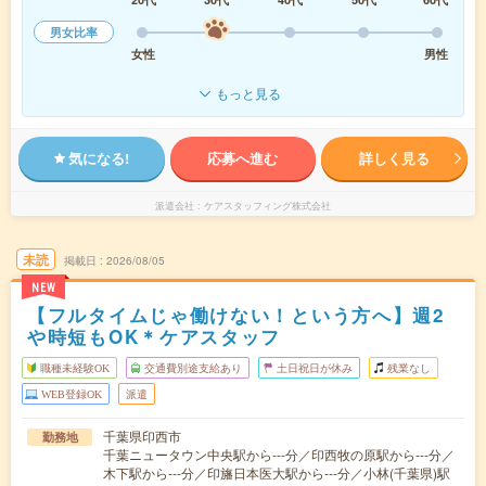
男女比率
女性
男性
もっと見る
気になる!
応募へ進む
詳しく見る
派遣会社
ケアスタッフィング株式会社
未読
掲載日
2026/08/05
NEW
【フルタイムじゃ働けない！という方へ】週2
や時短もOK＊ケアスタッフ
職種未経験OK
交通費別途支給あり
土日祝日が休み
残業なし
WEB登録OK
派遣
千葉県印西市
勤務地
千葉ニュータウン中央駅から---分／印西牧の原駅から---分／
木下駅から---分／印旛日本医大駅から---分／小林(千葉県)駅