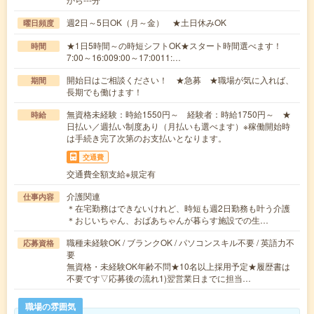
週2日～5日OK（月～金） ★土日休みOK
曜日頻度
★1日5時間～の時短シフトOK★スタート時間選べます！
時間
7:00～16:009:00～17:0011:…
開始日はご相談ください！ ★急募 ★職場が気に入れば、
期間
長期でも働けます！
無資格未経験：時給1550円～ 経験者：時給1750円～ ★
時給
日払い／週払い制度あり（月払いも選べます）※稼働開始時
は手続き完了次第のお支払いとなります。
交通費
交通費全額支給※規定有
介護関連
仕事内容
＊在宅勤務はできないけれど、時短も週2日勤務も叶う介護
＊おじいちゃん、おばあちゃんが暮らす施設での生…
職種未経験OK / ブランクOK / パソコンスキル不要 / 英語力不
応募資格
要
無資格・未経験OK年齢不問★10名以上採用予定★履歴書は
不要です▽応募後の流れ1)翌営業日までに担当…
職場の雰囲気