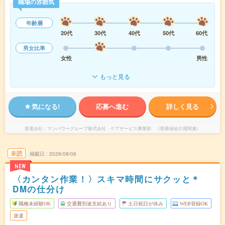
職場の雰囲気
年齢層
20代
30代
40代
50代
60代
男女比率
女性
男性
もっと見る
気になる!
応募へ進む
詳しく見る
派遣会社
マンパワーグループ株式会社 ケアサービス事業部 （医療福祉介護関連）
未読
掲載日
2026/08/06
NEW
〈カンタン作業！〉スキマ時間にサクッと＊
DMの仕分け
職種未経験OK
交通費別途支給あり
土日祝日が休み
WEB登録OK
派遣