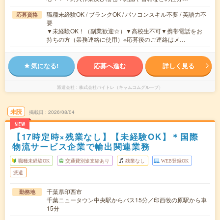
職種未経験OK / ブランクOK / パソコンスキル不要 / 英語力不
応募資格
要
▼未経験OK！（副業歓迎☆）▼高校生不可▼携帯電話をお
持ちの方（業務連絡に使用）※応募後のご連絡はメ…
気になる!
応募へ進む
詳しく見る
派遣会社
株式会社バイトレ（キャムコムグループ）
未読
掲載日
2026/08/04
NEW
【17時定時×残業なし】【未経験OK】＊国際
物流サービス企業で輸出関連業務
職種未経験OK
交通費別途支給あり
残業なし
WEB登録OK
派遣
千葉県印西市
勤務地
千葉ニュータウン中央駅からバス15分／印西牧の原駅から車
15分