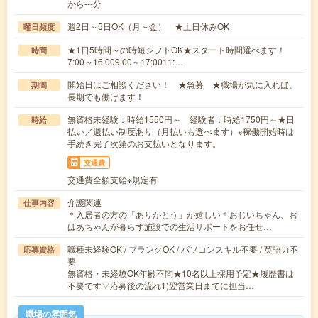
から---分
週2日～5日OK（月～金） ★土日休みOK
曜日頻度
★1日5時間～の時短シフトOK★スタート時間選べます！
時間
7:00～16:009:00～17:0011:…
開始日はご相談ください！ ★急募 ★職場が気に入れば、
期間
長期でも働けます！
無資格未経験：時給1550円～ 経験者：時給1750円～★日
時給
払い／週払い制度あり（月払いも選べます）※稼働開始時は
手続き完了次第のお支払いとなります。
交通費
交通費全額支給※規定有
介護関連
仕事内容
＊入居者の方の「ありがとう」が嬉しい＊おじいちゃん、お
ばあちゃんが暮らす施設での生活サポートをお任せ…
職種未経験OK / ブランクOK / パソコンスキル不要 / 英語力不
応募資格
要
無資格・未経験OK年齢不問★10名以上採用予定★履歴書は
不要です▽応募後の流れ1)翌営業日までに担当…
職場の雰囲気