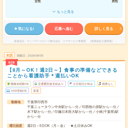
女性
男性
もっと見る
気になる!
応募へ進む
詳しく見る
派遣会社
マンパワーグループ株式会社 ケアサービス事業部 （医療福祉介護関連）
未読
掲載日
2026/08/05
NEW
【8月～OK！週2日～】食事の準備などできる
ことから看護助手＊週払いOK
職種未経験OK
交通費別途支給あり
土日祝日が休み
残業なし
WEB登録OK
派遣
千葉県印西市
勤務地
千葉ニュータウン中央駅から---分／印西牧の原駅から---分／
木下駅から---分／印旛日本医大駅から---分／小林(千葉県)駅
から---分
週2日～5日OK（月～金） ★土日休みOK
曜日頻度