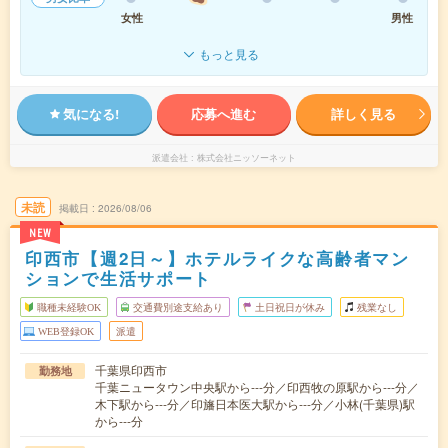
女性
男性
もっと見る
気になる!
応募へ進む
詳しく見る
派遣会社
株式会社ニッソーネット
未読
掲載日
2026/08/06
NEW
印西市【週2日～】ホテルライクな高齢者マン
ションで生活サポート
職種未経験OK
交通費別途支給あり
土日祝日が休み
残業なし
WEB登録OK
派遣
千葉県印西市
勤務地
千葉ニュータウン中央駅から---分／印西牧の原駅から---分／
木下駅から---分／印旛日本医大駅から---分／小林(千葉県)駅
から---分