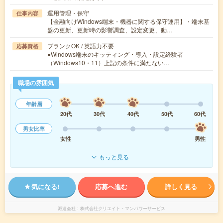
運用管理・保守
仕事内容
【金融向けWindows端末・機器に関する保守運用】・端末基
盤の更新、更新時の影響調査、設定変更、動…
ブランクOK / 英語力不要
応募資格
●Windows端末のキッティング・導入・設定経験者
（Windows10・11）上記の条件に満たない…
職場の雰囲気
年齢層
20代
30代
40代
50代
60代
男女比率
女性
男性
もっと見る
気になる!
応募へ進む
詳しく見る
派遣会社
株式会社クリエイト・マンパワーサービス