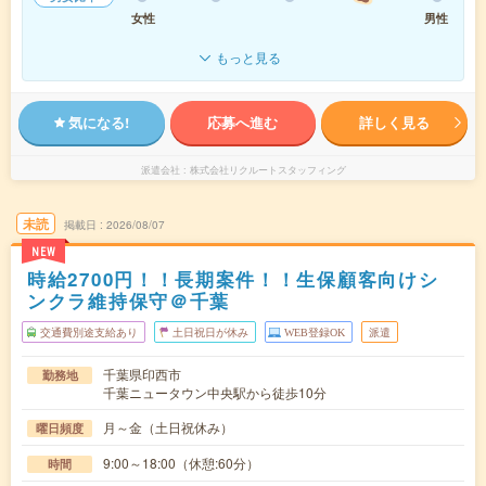
女性
男性
もっと見る
気になる!
応募へ進む
詳しく見る
派遣会社
株式会社リクルートスタッフィング
未読
掲載日
2026/08/07
NEW
時給2700円！！長期案件！！生保顧客向けシ
ンクラ維持保守＠千葉
交通費別途支給あり
土日祝日が休み
WEB登録OK
派遣
千葉県印西市
勤務地
千葉ニュータウン中央駅から徒歩10分
月～金（土日祝休み）
曜日頻度
9:00～18:00（休憩:60分）
時間