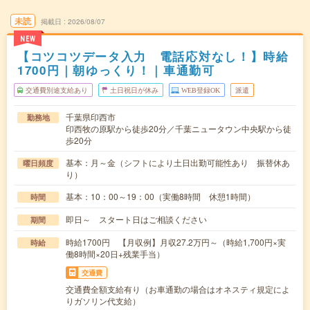
未読
掲載日
2026/08/07
NEW
【コツコツデータ入力 電話応対なし！】時給
1700円｜朝ゆっくり！｜車通勤可
交通費別途支給あり
土日祝日が休み
WEB登録OK
派遣
千葉県印西市
勤務地
印西牧の原駅から徒歩20分／千葉ニュータウン中央駅から徒
歩20分
基本：月～金（シフトにより土日出勤可能性あり 振替休あ
曜日頻度
り）
基本：10：00～19：00（実働8時間 休憩1時間）
時間
即日～ スタート日はご相談ください
期間
時給1700円 【月収例】月収27.2万円～（時給1,700円×実
時給
働8時間×20日+残業手当）
交通費
交通費全額支給有り（お車通勤の場合はオネスティ規定によ
りガソリン代支給）