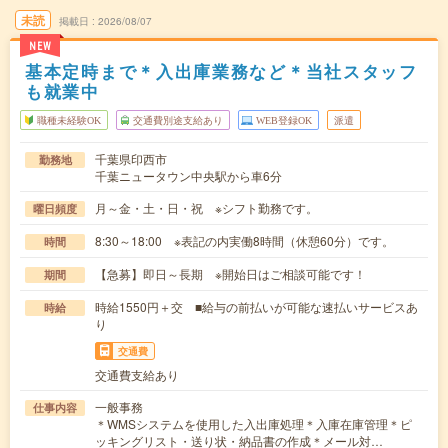
未読
掲載日
2026/08/07
NEW
基本定時まで＊入出庫業務など＊当社スタッフ
も就業中
職種未経験OK
交通費別途支給あり
WEB登録OK
派遣
千葉県印西市
勤務地
千葉ニュータウン中央駅から車6分
月～金・土・日・祝 ※シフト勤務です。
曜日頻度
8:30～18:00 ※表記の内実働8時間（休憩60分）です。
時間
【急募】即日～長期 ※開始日はご相談可能です！
期間
時給1550円＋交 ■給与の前払いが可能な速払いサービスあ
時給
り
交通費
交通費支給あり
一般事務
仕事内容
＊WMSシステムを使用した入出庫処理＊入庫在庫管理＊ピ
ッキングリスト・送り状・納品書の作成＊メール対…