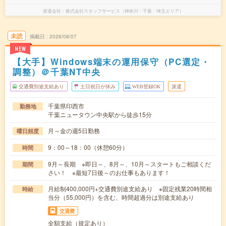
派遣会社
株式会社スタッフサービス（神奈川・千葉・埼玉エリア）
未読
掲載日
2026/08/07
NEW
【大手】Windows端末の運用保守（PC選定・
調整）＠千葉NT中央
交通費別途支給あり
土日祝日が休み
WEB登録OK
派遣
千葉県印西市
勤務地
千葉ニュータウン中央駅から徒歩15分
月～金の週5日勤務
曜日頻度
9：00～18：00（休憩60分）
時間
9月～長期 ※即日～、8月～、10月～スタートもご相談くだ
期間
さい！ ※最短7日後～のお仕事もあります！
月給制400,000円+交通費別途支給あり ※固定残業20時間相
時給
当分（55,000円）を含む、時間超過分は別途支給あり
交通費
全額支給（規定あり）