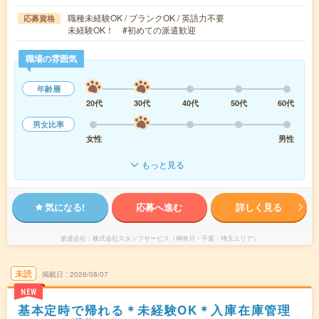
職種未経験OK / ブランクOK / 英語力不要
応募資格
未経験OK！ #初めての派遣歓迎
職場の雰囲気
年齢層
20代
30代
40代
50代
60代
男女比率
女性
男性
もっと見る
気になる!
応募へ進む
詳しく見る
派遣会社
株式会社スタッフサービス（神奈川・千葉・埼玉エリア）
未読
掲載日
2026/08/07
NEW
基本定時で帰れる＊未経験OK＊入庫在庫管理