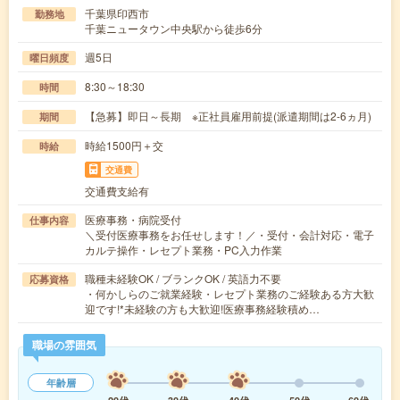
千葉県印西市
勤務地
千葉ニュータウン中央駅から徒歩6分
週5日
曜日頻度
8:30～18:30
時間
【急募】即日～長期 ※正社員雇用前提(派遣期間は2-6ヵ月)
期間
時給1500円＋交
時給
交通費
交通費支給有
医療事務・病院受付
仕事内容
＼受付医療事務をお任せします！／・受付・会計対応・電子
カルテ操作・レセプト業務・PC入力作業
職種未経験OK / ブランクOK / 英語力不要
応募資格
・何かしらのご就業経験・レセプト業務のご経験ある方大歓
迎です!*未経験の方も大歓迎!医療事務経験積め…
職場の雰囲気
年齢層