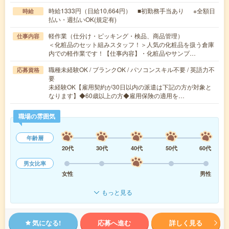
時給1333円（日給10,664円） ■初勤務手当あり ※全額日
時給
払い・週払いOK(規定有)
軽作業（仕分け・ピッキング・検品、商品管理）
仕事内容
＜化粧品のセット組みスタッフ！＞人気の化粧品を扱う倉庫
内での軽作業です！【仕事内容】・化粧品やサンプ…
職種未経験OK / ブランクOK / パソコンスキル不要 / 英語力不
応募資格
要
未経験OK【雇用契約が30日以内の派遣は下記の方が対象と
なります】◆60歳以上の方◆雇用保険の適用を…
職場の雰囲気
年齢層
20代
30代
40代
50代
60代
男女比率
女性
男性
もっと見る
気になる!
応募へ進む
詳しく見る