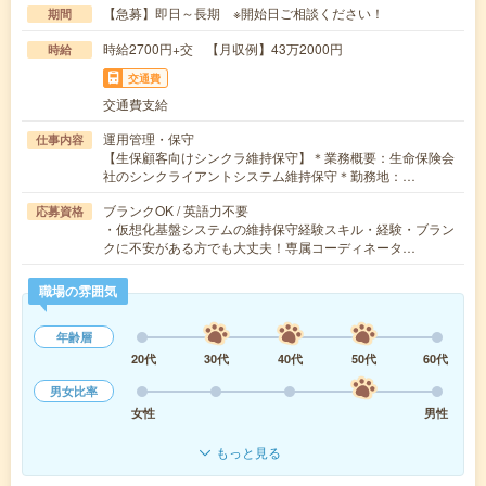
【急募】即日～長期 ※開始日ご相談ください！
期間
時給2700円+交 【月収例】43万2000円
時給
交通費
交通費支給
運用管理・保守
仕事内容
【生保顧客向けシンクラ維持保守】＊業務概要：生命保険会
社のシンクライアントシステム維持保守＊勤務地：…
ブランクOK / 英語力不要
応募資格
・仮想化基盤システムの維持保守経験スキル・経験・ブラン
クに不安がある方でも大丈夫！専属コーディネータ…
職場の雰囲気
年齢層
20代
30代
40代
50代
60代
男女比率
女性
男性
もっと見る