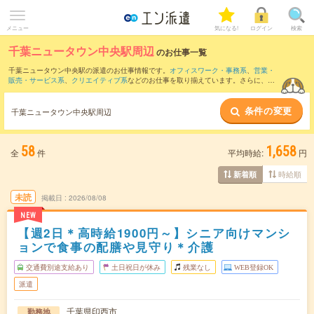
メニュー
気になる!
ログイン
検索
千葉ニュータウン中央駅周辺
のお仕事一覧
千葉ニュータウン中央駅の派遣のお仕事情報です。
オフィスワーク・事務系
、
営業・
販売・サービス系
、
クリエイティブ系
などのお仕事を取り揃えています。さらに、
短
期
・
単発
などの期間や、
職種未経験OK
などのこだわり条件で絞り込んでいただけま
す。
条件の変更
千葉ニュータウン中央駅周辺
また、
八千代台駅
・
八千代緑が丘駅
・
北習志野駅
・
勝田台駅
・
高柳駅
など近隣駅のお
仕事もご確認いただけます。
58
1,658
全
件
平均時給:
円
時給順
新着順
未読
掲載日
2026/08/08
NEW
【週2日＊高時給1900円～】シニア向けマンシ
ョンで食事の配膳や見守り＊介護
交通費別途支給あり
土日祝日が休み
残業なし
WEB登録OK
派遣
千葉県印西市
勤務地