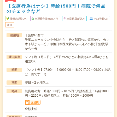
【医療行為はナシ】時給1500円！病院で備品
のチェックなど
職種未経験OK
交通費別途支給あり
土日祝日が休み
WEB登録OK
派遣
千葉県印西市
勤務地
千葉ニュータウン中央駅から---分／印西牧の原駅から---分／
木下駅から---分／印旛日本医大駅から---分／小林(千葉県)駅
から---分
シフト制（月～日） ※平日のみなどの相談もOK ※週3なども
曜日頻度
相談OK
【シフト例】07:00～16:0009:00～18:0017:00～09:00※ 上記
時間
は一例です！そ…
即日～2ヶ月以上
期間
無資格の方：時給1500円～1875円 / 介護福祉士：時給1800
時給
円～2250円 / 初任者以上：時給1600円～2000円
交通費
全額支給
看護助手