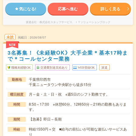
気になる!
応募へ進む
詳しく見る
派遣会社
株式会社スタッフサービス ＩＴソリューションブロック
未読
掲載日
2026/08/07
NEW
3名募集！《未経験OK》大手企業＊基本17時ま
で＊コールセンター業務
職種未経験OK
交通費別途支給あり
WEB登録OK
派遣
千葉県印西市
勤務地
千葉ニュータウン中央駅から徒歩15分
月～金・土・日・祝 ※週5日のシフト勤務です。
曜日頻度
8:50～17:00 ※休憩60分。12時50分～21時の勤務もありま
時間
す。
【急募】即日～長期
期間
時給1550円＋交 ■給与の前払いが可能な速払いサービスあ
時給
り