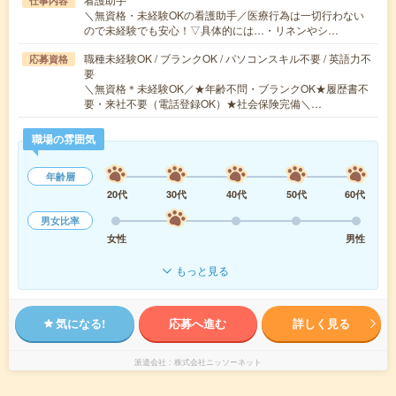
仕事内容
＼無資格・未経験OKの看護助手／医療行為は一切行わない
ので未経験でも安心！▽具体的には…・リネンやシ…
職種未経験OK / ブランクOK / パソコンスキル不要 / 英語力不
応募資格
要
＼無資格＊未経験OK／★年齢不問・ブランクOK★履歴書不
要・来社不要（電話登録OK）★社会保険完備＼…
職場の雰囲気
年齢層
20代
30代
40代
50代
60代
男女比率
女性
男性
もっと見る
気になる!
応募へ進む
詳しく見る
派遣会社
株式会社ニッソーネット