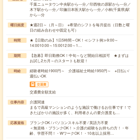
千葉ニュータウン中央駅から---分／印西牧の原駅から---分／
木下駅から---分／印旛日本医大駅から---分／小林(千葉県)駅
から---分
★週2日～（月～日） ※希望のシフトを毎月提出（日数と曜
曜日頻度
日の組み合わせや固定も可）
★【日勤のみ】1日5時間～OK！≪シフト例≫9:00～
時間
14:0010:00～15:0012:00～1…
【急募】即日勤務OK！中旬～など開始日相談可 ★まずは
期間
お試し2カ月～のスタートも歓迎！
経験者時給1900円～ 介護福祉士時給1950円～ ※日払い/
時給
週払いOK
交通費
交通費全額支給
介護関連
仕事内容
まるで高級マンションのような施設で働けるお仕事です！で
きたばかりの施設が多く、利用者さんの要介護度も…
ブランクOK / パソコンスキル不要 / 英語力不要
応募資格
＜無資格・ブランクOK！＞介護の経験をお持ちの方！・年
齢、学歴不問！・WワークOK！・10名以上採用…