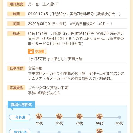
月～金・土／週5日
曜日頻度
09:00-17:45（休憩60分）実働7時間45分（残業少なめ！）
時間
2026年09月01日～長期 ※開始日相談OK ※9月～！
期間
時給1484円 月収例 23万円 時給1484円×実働7h45m×週5
時給
日×4週 ※月収例を保証するものではありません。※給与即受
取りサービス利用可（利用条件有）
交通費
1ヶ月3万円を上限として実費支給
営業事務
仕事内容
大手飲料メーカーでの事務のお仕事・受注～出荷までのシス
テム入力・各メーカーからの購買情報入力・納品数…
ブランクOK / 英語力不要
応募資格
事務の経験がある方
職場の雰囲気
年齢層
20代
30代
40代
50代
60代
男女比率