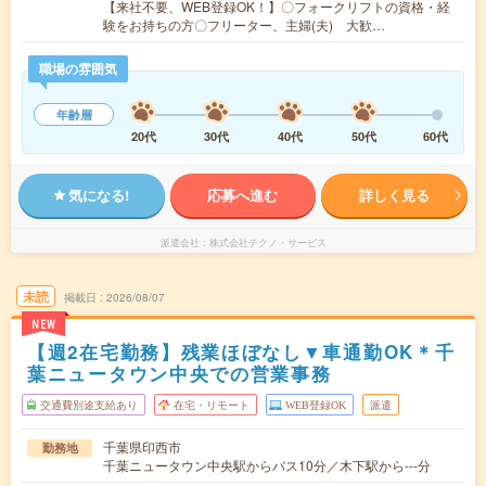
【来社不要、WEB登録OK！】〇フォークリフトの資格・経
験をお持ちの方〇フリーター、主婦(夫) 大歓…
職場の雰囲気
年齢層
20代
30代
40代
50代
60代
気になる!
応募へ進む
詳しく見る
派遣会社
株式会社テクノ・サービス
未読
掲載日
2026/08/07
NEW
【週2在宅勤務】残業ほぼなし▼車通勤OK＊千
葉ニュータウン中央での営業事務
交通費別途支給あり
在宅・リモート
WEB登録OK
派遣
千葉県印西市
勤務地
千葉ニュータウン中央駅からバス10分／木下駅から---分