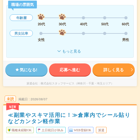
職場の雰囲気
年齢層
20代
30代
40代
50代
60代
男女比率
女性
男性
もっと見る
気になる!
応募へ進む
詳しく見る
派遣会社
株式会社スタッフサービス（神奈川・千葉・埼玉エリア）
未読
掲載日
2026/08/07
NEW
≪副業やスキマ活用に！≫倉庫内でシール貼り
などカンタン軽作業
職種未経験OK
土日祝日が休み
WEB登録OK
派遣