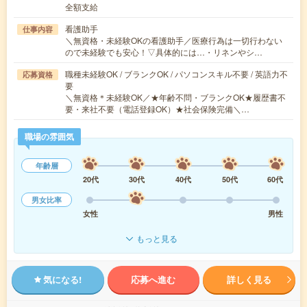
全額支給
看護助手
仕事内容
＼無資格・未経験OKの看護助手／医療行為は一切行わない
ので未経験でも安心！▽具体的には…・リネンやシ…
職種未経験OK / ブランクOK / パソコンスキル不要 / 英語力不
応募資格
要
＼無資格＊未経験OK／★年齢不問・ブランクOK★履歴書不
要・来社不要（電話登録OK）★社会保険完備＼…
職場の雰囲気
年齢層
20代
30代
40代
50代
60代
男女比率
女性
男性
もっと見る
気になる!
応募へ進む
詳しく見る