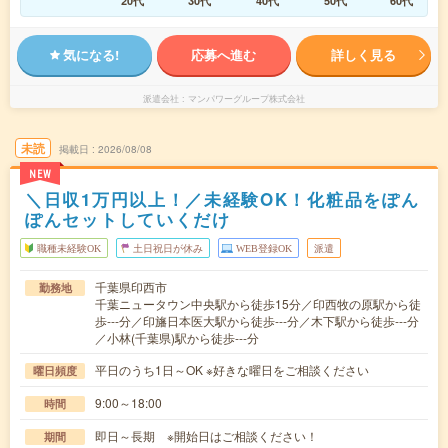
20代
30代
40代
50代
60代
気になる!
応募へ進む
詳しく見る
派遣会社
マンパワーグループ株式会社
未読
掲載日
2026/08/08
NEW
＼日収1万円以上！／未経験OK！化粧品をぽん
ぽんセットしていくだけ
職種未経験OK
土日祝日が休み
WEB登録OK
派遣
千葉県印西市
勤務地
千葉ニュータウン中央駅から徒歩15分／印西牧の原駅から徒
歩---分／印旛日本医大駅から徒歩---分／木下駅から徒歩---分
／小林(千葉県)駅から徒歩---分
平日のうち1日～OK ※好きな曜日をご相談ください
曜日頻度
9:00～18:00
時間
即日～長期 ※開始日はご相談ください！
期間