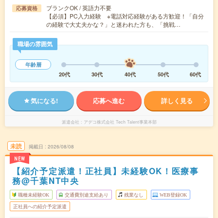
ブランクOK / 英語力不要
応募資格
【必須】PC入力経験 ※電話対応経験がある方歓迎！「自分
の経験で大丈夫かな？」と迷われた方も、「挑戦…
職場の雰囲気
年齢層
20代
30代
40代
50代
60代
気になる!
応募へ進む
詳しく見る
派遣会社
アデコ株式会社 Tech Talent事業本部
未読
掲載日
2026/08/08
NEW
【紹介予定派遣！正社員】未経験OK！医療事
務@千葉NT中央
職種未経験OK
交通費別途支給あり
残業なし
WEB登録OK
正社員への紹介予定派遣