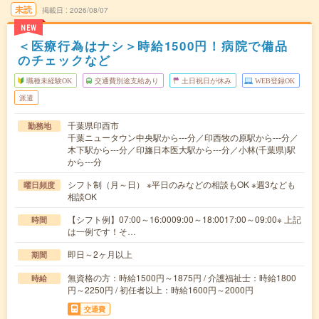
未読
掲載日
2026/08/07
NEW
＜医療行為はナシ＞時給1500円！病院で備品
のチェックなど
職種未経験OK
交通費別途支給あり
土日祝日が休み
WEB登録OK
派遣
千葉県印西市
勤務地
千葉ニュータウン中央駅から---分／印西牧の原駅から---分／
木下駅から---分／印旛日本医大駅から---分／小林(千葉県)駅
から---分
シフト制（月～日） ※平日のみなどの相談もOK ※週3なども
曜日頻度
相談OK
【シフト例】07:00～16:0009:00～18:0017:00～09:00※ 上記
時間
は一例です！そ…
即日～2ヶ月以上
期間
無資格の方：時給1500円～1875円 / 介護福祉士：時給1800
時給
円～2250円 / 初任者以上：時給1600円～2000円
交通費