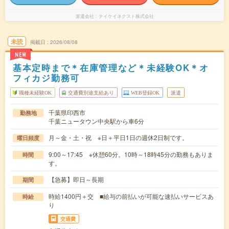
派遣会社
テイケイネクスト株式会社
未読
掲載日
2026/08/08
NEW
基本定時まで＊在庫管理など＊未経験OK＊オ
フィカジ勤務可
職種未経験OK
交通費別途支給あり
WEB登録OK
派遣
千葉県印西市
勤務地
千葉ニュータウン中央駅から車6分
月～金・土・祝 ※日＋平日1日の週休2日制です。
曜日頻度
9:00～17:45 ※休憩60分。10時～18時45分の勤務もありま
時間
す。
【急募】即日～長期
期間
時給1400円＋交 ■給与の前払いが可能な速払いサービスあ
時給
り
交通費