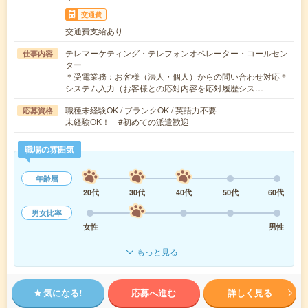
交通費
交通費支給あり
テレマーケティング・テレフォンオペレーター・コールセン
仕事内容
ター
＊受電業務：お客様（法人・個人）からの問い合わせ対応＊
システム入力（お客様との応対内容を応対履歴シス…
職種未経験OK / ブランクOK / 英語力不要
応募資格
未経験OK！ #初めての派遣歓迎
職場の雰囲気
年齢層
20代
30代
40代
50代
60代
男女比率
女性
男性
もっと見る
気になる!
応募へ進む
詳しく見る