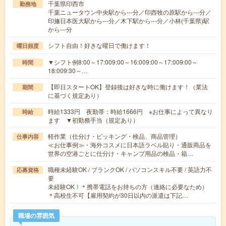
千葉県印西市
勤務地
千葉ニュータウン中央駅から---分／印西牧の原駅から---分／
印旛日本医大駅から---分／木下駅から---分／小林(千葉県)駅
から---分
シフト自由！好きな曜日で働けます！
曜日頻度
▼シフト例8:00～17:009:00～16:009:00～17:009:00～
時間
18:009:30～…
【即日スタートOK】登録後は好きな時に働けます！（業法
期間
に基づく規定あり）
時給1333円 夜勤帯：時給1666円 ※お仕事によって異なり
時給
ます ▼初勤務手当（規定あり）
軽作業（仕分け・ピッキング・検品、商品管理）
仕事内容
≪お仕事例≫・海外コスメに日本語ラベル貼り・通販商品を
世界の空港ごとに仕分け・キャンプ用品の検品・箱…
職種未経験OK / ブランクOK / パソコンスキル不要 / 英語力不
応募資格
要
未経験OK！＊携帯電話をお持ちの方（連絡に必要なため）
＊高校生不可【雇用契約が30日以内の派遣は下記…
職場の雰囲気