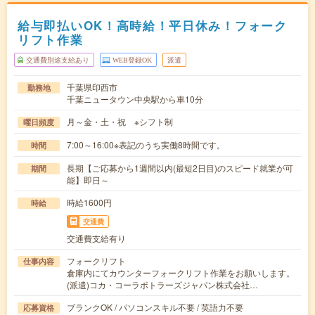
給与即払いOK！高時給！平日休み！フォーク
リフト作業
交通費別途支給あり
WEB登録OK
派遣
千葉県印西市
勤務地
千葉ニュータウン中央駅から車10分
月～金・土・祝 ※シフト制
曜日頻度
7:00～16:00※表記のうち実働8時間です。
時間
長期【ご応募から1週間以内(最短2日目)のスピード就業が可
期間
能】即日～
時給1600円
時給
交通費
交通費支給有り
フォークリフト
仕事内容
倉庫内にてカウンターフォークリフト作業をお願いします。
(派遣)コカ・コーラボトラーズジャパン株式会社…
ブランクOK / パソコンスキル不要 / 英語力不要
応募資格