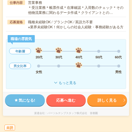
営業事務
仕事内容
＊受注業務＊帳票作成＊在庫確認＊入荷数のチェック＊その
他物流業務に関わるデータ作成＊クライアントとの…
職種未経験OK / ブランクOK / 英語力不要
応募資格
※業界未経験OK！何かしらの社会人経験・事務経験がある方
職場の雰囲気
年齢層
20代
30代
40代
50代
60代
男女比率
女性
男性
もっと見る
気になる!
応募へ進む
詳しく見る
派遣会社
パーソルテンプスタッフ株式会社 首都圏
未読