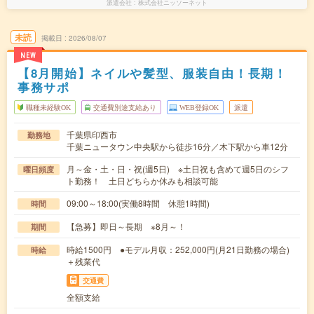
派遣会社
株式会社ニッソーネット
未読
掲載日
2026/08/07
NEW
【8月開始】ネイルや髪型、服装自由！長期！
事務サポ
職種未経験OK
交通費別途支給あり
WEB登録OK
派遣
千葉県印西市
勤務地
千葉ニュータウン中央駅から徒歩16分／木下駅から車12分
月～金・土・日・祝(週5日) ※土日祝も含めて週5日のシフ
曜日頻度
ト勤務！ 土日どちらか休みも相談可能
09:00～18:00(実働8時間 休憩1時間)
時間
【急募】即日～長期 ※8月～！
期間
時給1500円 ●モデル月収：252,000円(月21日勤務の場合)
時給
＋残業代
交通費
全額支給