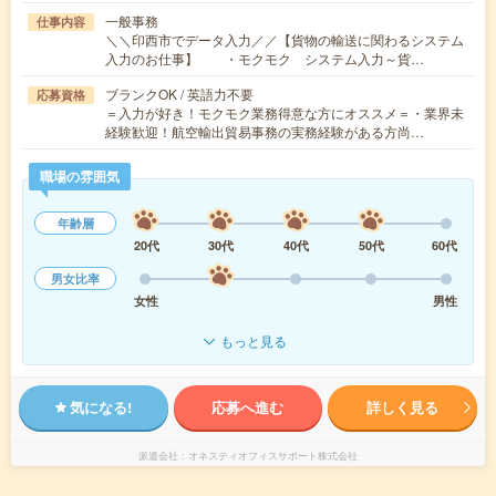
一般事務
仕事内容
＼＼印西市でデータ入力／／【貨物の輸送に関わるシステム
入力のお仕事】 ・モクモク システム入力～貨…
ブランクOK / 英語力不要
応募資格
＝入力が好き！モクモク業務得意な方にオススメ＝・業界未
経験歓迎！航空輸出貿易事務の実務経験がある方尚…
職場の雰囲気
年齢層
20代
30代
40代
50代
60代
男女比率
女性
男性
もっと見る
気になる!
応募へ進む
詳しく見る
派遣会社
オネスティオフィスサポート株式会社