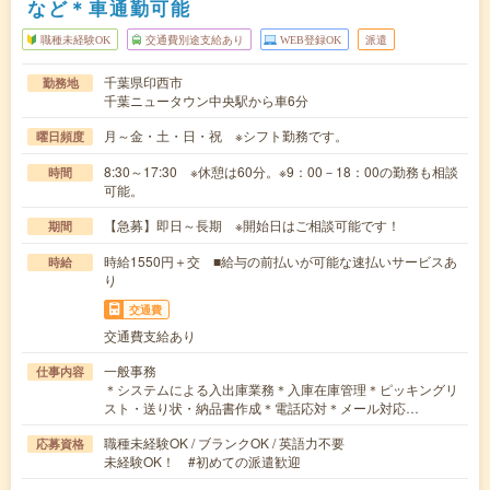
など＊車通勤可能
職種未経験OK
交通費別途支給あり
WEB登録OK
派遣
千葉県印西市
勤務地
千葉ニュータウン中央駅から車6分
月～金・土・日・祝 ※シフト勤務です。
曜日頻度
8:30～17:30 ※休憩は60分。※9：00－18：00の勤務も相談
時間
可能。
【急募】即日～長期 ※開始日はご相談可能です！
期間
時給1550円＋交 ■給与の前払いが可能な速払いサービスあ
時給
り
交通費
交通費支給あり
一般事務
仕事内容
＊システムによる入出庫業務＊入庫在庫管理＊ピッキングリ
スト・送り状・納品書作成＊電話応対＊メール対応…
職種未経験OK / ブランクOK / 英語力不要
応募資格
未経験OK！ #初めての派遣歓迎