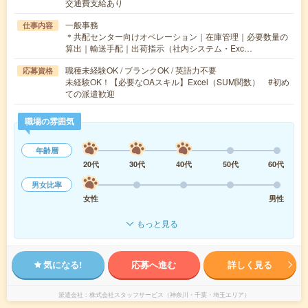
交通費支給あり
一般事務
仕事内容
＊共配センター向けオペレーション｜在庫管理｜必要数量の
算出｜輸送手配｜出荷指示（社内システム・Exc…
職種未経験OK / ブランクOK / 英語力不要
応募資格
未経験OK！【必要なOAスキル】Excel（SUM関数） #初め
ての派遣歓迎
職場の雰囲気
年齢層
20代
30代
40代
50代
60代
男女比率
女性
男性
もっと見る
気になる!
応募へ進む
詳しく見る
派遣会社
株式会社スタッフサービス（神奈川・千葉・埼玉エリア）