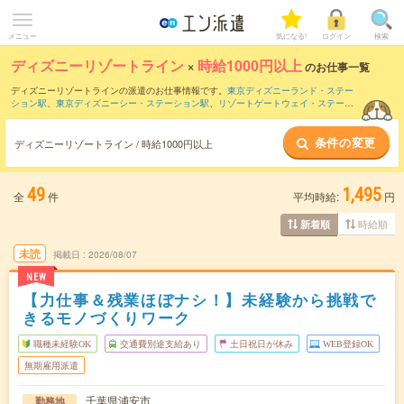
メニュー
気になる!
ログイン
検索
ディズニーリゾートライン
×
時給1000円以上
のお仕事一覧
ディズニーリゾートラインの派遣のお仕事情報です。
東京ディズニーランド・ステー
ション駅
、
東京ディズニーシー・ステーション駅
、
リゾートゲートウェイ・ステーシ
ョン駅
などの駅をチェックしてみてください。
オフィスワーク・事務系
、
営業・販
売・サービス系
、
クリエイティブ系
などのお仕事を取り揃えています。さらに、
短期
条件の変更
・
単発
などの期間や、
職種未経験OK
などのこだわり条件で絞り込んでいただけます。
ディズニーリゾートライン / 時給1000円以上
49
1,495
全
件
平均時給:
円
時給順
新着順
未読
掲載日
2026/08/07
NEW
【力仕事＆残業ほぼナシ！】未経験から挑戦で
きるモノづくりワーク
職種未経験OK
交通費別途支給あり
土日祝日が休み
WEB登録OK
無期雇用派遣
千葉県浦安市
勤務地