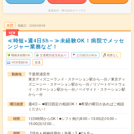
派遣会社
株式会社ゼフィロス
未読
掲載日
2026/08/06
NEW
≪時短×週4日5h～≫未経験OK！病院でメッセ
ンジャー業務など！
職種未経験OK
交通費別途支給あり
土日祝日が休み
残業なし
WEB登録OK
派遣
千葉県浦安市
勤務地
東京ディズニーランド・ステーション駅から---分／東京ディ
ズニーシー・ステーション駅から---分／リゾートゲートウェ
イ・ステーション駅から---分／ベイサイド・ステーション駅
から---分
週4日～ ■曜日固定の相談OK！ ■希望の曜日があればご相談
曜日頻度
ください！
1日5時間からOK！■シフト例(1)8:00～13:00(2)10:00～
時間
15:00(3)12:00…
【現在も積極採用中！急募！】■2カ月～
期間