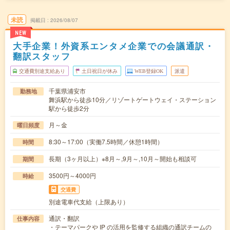
未読
掲載日
2026/08/07
NEW
大手企業！外資系エンタメ企業での会議通訳・
翻訳スタッフ
交通費別途支給あり
土日祝日が休み
WEB登録OK
派遣
千葉県浦安市
勤務地
舞浜駅から徒歩10分／リゾートゲートウェイ・ステーション
駅から徒歩2分
月～金
曜日頻度
8:30～17:00（実働7.5時間／休憩1時間）
時間
長期（3ヶ月以上）※8月～,9月～,10月～開始も相談可
期間
3500円～4000円
時給
交通費
別途電車代支給（上限あり）
通訳・翻訳
仕事内容
・テーマパークや IP の活用を監修する組織の通訳チームの