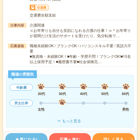
交通費
交通費全額支給
介護関連
仕事内容
≪お年寄りも自分も笑顔になれる介護の仕事！≫＊お年寄り
が昼間だけ生活のサポートを受けたり、気分転換で…
職種未経験OK / ブランクOK / パソコンスキル不要 / 英語力不
応募資格
要
■無資格・未経験OK！■年齢・学歴不問！ブランクOK!■10名
以上採用予定！■履歴書不要■社会保険完…
職場の雰囲気
年齢層
20代
30代
40代
50代
60代
男女比率
女性
男性
もっと見る
気になる!
応募へ進む
詳しく見る