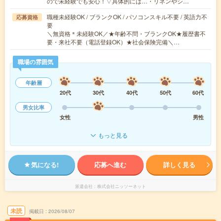
ので未経験でも安心！▽具体的には…・リネンやシ…
職種未経験OK / ブランクOK / パソコンスキル不要 / 英語力不
応募資格
要
＼無資格＊未経験OK／★年齢不問・ブランクOK★履歴書不
要・来社不要（電話登録OK）★社会保険完備＼…
職場の雰囲気
年齢層
20代
30代
40代
50代
60代
男女比率
女性
男性
もっと見る
気になる!
応募へ進む
詳しく見る
派遣会社
株式会社ニッソーネット
未読
掲載日
2026/08/07