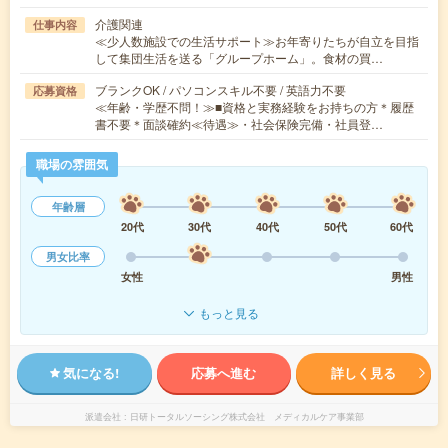
介護関連
仕事内容
≪少人数施設での生活サポート≫お年寄りたちが自立を目指
して集団生活を送る「グループホーム」。食材の買…
ブランクOK / パソコンスキル不要 / 英語力不要
応募資格
≪年齢・学歴不問！≫■資格と実務経験をお持ちの方＊履歴
書不要＊面談確約≪待遇≫・社会保険完備・社員登…
職場の雰囲気
年齢層
20代
30代
40代
50代
60代
男女比率
女性
男性
もっと見る
気になる!
応募へ進む
詳しく見る
派遣会社
日研トータルソーシング株式会社 メディカルケア事業部