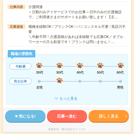
介護関連
仕事内容
＜日勤のみデイサービスでのお仕事＞日中のみの介護施設
で、ご利用者さまのサポートをお願い致します！【主…
職種未経験OK / ブランクOK / パソコンスキル不要 / 英語力不
応募資格
要
＼年齢不問！介護資格があれば未経験でも応募OK／ダブル
ワーカーの方も歓迎です！ブランクは問いません！…
職場の雰囲気
年齢層
20代
30代
40代
50代
60代
男女比率
女性
男性
もっと見る
気になる!
応募へ進む
詳しく見る
派遣会社
株式会社ゼフィロス