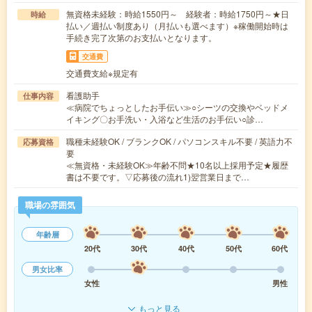
無資格未経験：時給1550円～ 経験者：時給1750円～★日
時給
払い／週払い制度あり（月払いも選べます）※稼働開始時は
手続き完了次第のお支払いとなります。
交通費
交通費支給※規定有
看護助手
仕事内容
≪病院でちょっとしたお手伝い≫○シーツの交換やベッドメ
イキング〇お手洗い・入浴など生活のお手伝い○診…
職種未経験OK / ブランクOK / パソコンスキル不要 / 英語力不
応募資格
要
≪無資格・未経験OK≫年齢不問★10名以上採用予定★履歴
書は不要です。▽応募後の流れ1)翌営業日まで…
職場の雰囲気
年齢層
20代
30代
40代
50代
60代
男女比率
女性
男性
もっと見る