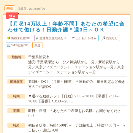
未読
掲載日
2026/08/06
NEW
【月収14万以上！年齢不問】あなたの希望に合
わせて働ける！日勤介護＊週3日～ＯＫ
職種未経験OK
交通費別途支給あり
土日祝日が休み
残業なし
WEB登録OK
派遣
千葉県浦安市
勤務地
浦安(千葉県)駅から---分／舞浜駅から---分／新浦安駅から---
分／東京ディズニーランド・ステーション駅から---分／東京
ディズニーシー・ステーション駅から---分
週3日～OK！（月曜～日曜） ＊日勤のみ、曜日固定など働き
曜日頻度
方のご相談OK
▼選べる勤務シフト【日勤】9:00～18:00【早番】7:00～
時間
16:00【遅番】10:00～20:…
即日～長期 ＊あなたのご希望をお気軽にお聞かせくださ
期間
い！
初任者研修：時給1500円～ 介護福祉士：時給1750円～ ※
時給
日払い・週払いOK