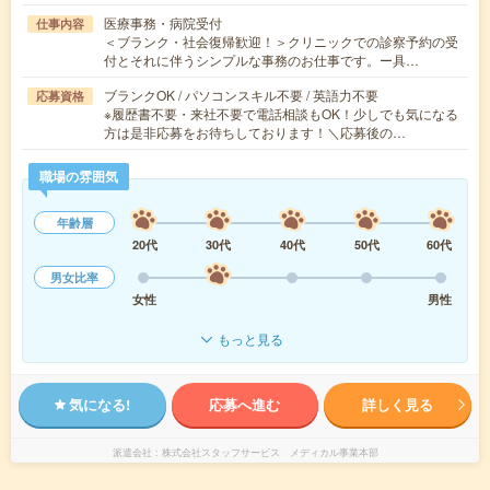
医療事務・病院受付
仕事内容
＜ブランク・社会復帰歓迎！＞クリニックでの診察予約の受
付とそれに伴うシンプルな事務のお仕事です。ー具…
ブランクOK / パソコンスキル不要 / 英語力不要
応募資格
※履歴書不要・来社不要で電話相談もOK！少しでも気になる
方は是非応募をお待ちしております！＼応募後の…
職場の雰囲気
年齢層
20代
30代
40代
50代
60代
男女比率
女性
男性
もっと見る
気になる!
応募へ進む
詳しく見る
派遣会社
株式会社スタッフサービス メディカル事業本部