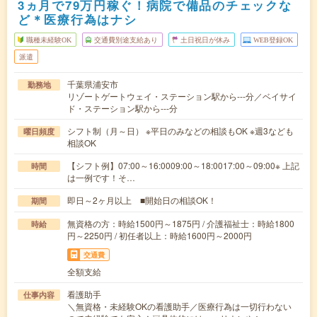
3ヵ月で79万円稼ぐ！病院で備品のチェックな
ど＊医療行為はナシ
職種未経験OK
交通費別途支給あり
土日祝日が休み
WEB登録OK
派遣
千葉県浦安市
勤務地
リゾートゲートウェイ・ステーション駅から---分／ベイサイ
ド・ステーション駅から---分
シフト制（月～日） ※平日のみなどの相談もOK ※週3なども
曜日頻度
相談OK
【シフト例】07:00～16:0009:00～18:0017:00～09:00※ 上記
時間
は一例です！そ…
即日～2ヶ月以上 ■開始日の相談OK！
期間
無資格の方：時給1500円～1875円 / 介護福祉士：時給1800
時給
円～2250円 / 初任者以上：時給1600円～2000円
交通費
全額支給
看護助手
仕事内容
＼無資格・未経験OKの看護助手／医療行為は一切行わない