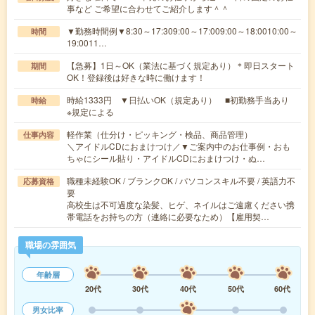
事など ご希望に合わせてご紹介します＾＾
▼勤務時間例▼8:30～17:309:00～17:009:00～18:0010:00～
時間
19:0011…
【急募】1日～OK（業法に基づく規定あり）＊即日スタート
期間
OK！登録後は好きな時に働けます！
時給1333円 ▼日払いOK（規定あり） ■初勤務手当あり
時給
※規定による
軽作業（仕分け・ピッキング・検品、商品管理）
仕事内容
＼アイドルCDにおまけつけ／▼ご案内中のお仕事例・おも
ちゃにシール貼り・アイドルCDにおまけつけ・ぬ…
職種未経験OK / ブランクOK / パソコンスキル不要 / 英語力不
応募資格
要
高校生は不可過度な染髪、ヒゲ、ネイルはご遠慮ください携
帯電話をお持ちの方（連絡に必要なため）【雇用契…
職場の雰囲気
年齢層
20代
30代
40代
50代
60代
男女比率