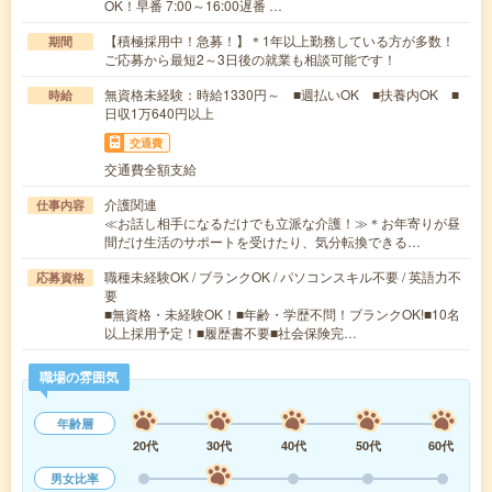
OK！早番 7:00～16:00遅番 …
【積極採用中！急募！】＊1年以上勤務している方が多数！
期間
ご応募から最短2～3日後の就業も相談可能です！
無資格未経験：時給1330円～ ■週払いOK ■扶養内OK ■
時給
日収1万640円以上
交通費
交通費全額支給
介護関連
仕事内容
≪お話し相手になるだけでも立派な介護！≫＊お年寄りが昼
間だけ生活のサポートを受けたり、気分転換できる…
職種未経験OK / ブランクOK / パソコンスキル不要 / 英語力不
応募資格
要
■無資格・未経験OK！■年齢・学歴不問！ブランクOK!■10名
以上採用予定！■履歴書不要■社会保険完…
職場の雰囲気
年齢層
20代
30代
40代
50代
60代
男女比率