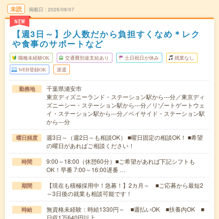
未読
掲載日
2026/08/07
NEW
【週3日～】少人数だから負担すくなめ＊レク
や食事のサポートなど
職種未経験OK
交通費別途支給あり
土日祝日が休み
残業なし
WEB登録OK
派遣
千葉県浦安市
勤務地
東京ディズニーランド・ステーション駅から---分／東京ディ
ズニーシー・ステーション駅から---分／リゾートゲートウェ
イ・ステーション駅から---分／ベイサイド・ステーション駅
から---分
週3日～（週2日～も相談OK） ■曜日固定の相談OK！ ■希望
曜日頻度
の曜日があればご相談ください！
9:00～18:00（休憩60分）■ご希望があれば下記シフトも
時間
OK！早番 7:00～16:00遅番 …
【現在も積極採用中！急募！】2カ月～ ■ご応募から最短2
期間
～3日後の就業も相談可能です！
無資格未経験：時給1330円～ ■週払いOK ■扶養内OK ■
時給
日収1万640円以上