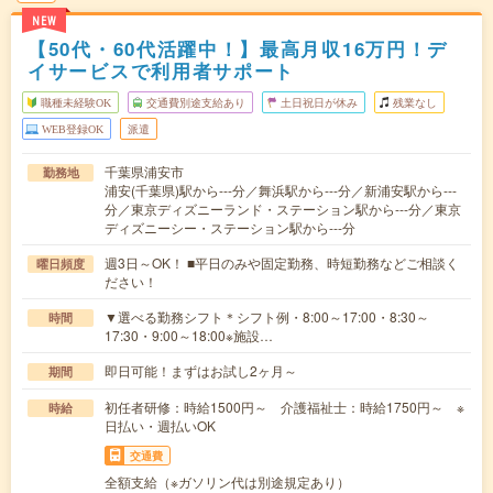
NEW
【50代・60代活躍中！】最高月収16万円！デ
イサービスで利用者サポート
職種未経験OK
交通費別途支給あり
土日祝日が休み
残業なし
WEB登録OK
派遣
千葉県浦安市
勤務地
浦安(千葉県)駅から---分／舞浜駅から---分／新浦安駅から---
分／東京ディズニーランド・ステーション駅から---分／東京
ディズニーシー・ステーション駅から---分
週3日～OK！ ■平日のみや固定勤務、時短勤務などご相談く
曜日頻度
ださい！
▼選べる勤務シフト＊シフト例・8:00～17:00・8:30～
時間
17:30・9:00～18:00※施設…
即日可能！まずはお試し2ヶ月～
期間
初任者研修：時給1500円～ 介護福祉士：時給1750円～ ※
時給
日払い・週払いOK
交通費
全額支給（※ガソリン代は別途規定あり）