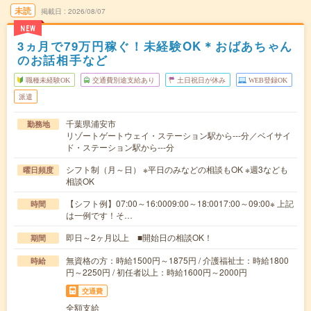
未読
掲載日
2026/08/07
NEW
3ヵ月で79万円稼ぐ！未経験OK＊おばあちゃん
のお話相手など
職種未経験OK
交通費別途支給あり
土日祝日が休み
WEB登録OK
派遣
千葉県浦安市
勤務地
リゾートゲートウェイ・ステーション駅から---分／ベイサイ
ド・ステーション駅から---分
シフト制（月～日） ※平日のみなどの相談もOK ※週3なども
曜日頻度
相談OK
【シフト例】07:00～16:0009:00～18:0017:00～09:00※ 上記
時間
は一例です！そ…
即日～2ヶ月以上 ■開始日の相談OK！
期間
無資格の方：時給1500円～1875円 / 介護福祉士：時給1800
時給
円～2250円 / 初任者以上：時給1600円～2000円
交通費
全額支給