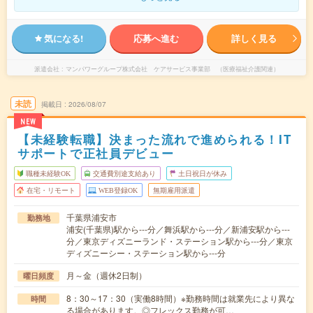
気になる!
応募へ進む
詳しく見る
派遣会社
マンパワーグループ株式会社 ケアサービス事業部 （医療福祉介護関連）
未読
掲載日
2026/08/07
NEW
【未経験転職】決まった流れで進められる！IT
サポートで正社員デビュー
職種未経験OK
交通費別途支給あり
土日祝日が休み
在宅・リモート
WEB登録OK
無期雇用派遣
千葉県浦安市
勤務地
浦安(千葉県)駅から---分／舞浜駅から---分／新浦安駅から---
分／東京ディズニーランド・ステーション駅から---分／東京
ディズニーシー・ステーション駅から---分
月～金（週休2日制）
曜日頻度
8：30～17：30（実働8時間）※勤務時間は就業先により異な
時間
る場合があります。◎フレックス勤務が可…