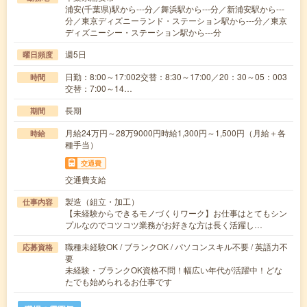
浦安(千葉県)駅から---分／舞浜駅から---分／新浦安駅から---
分／東京ディズニーランド・ステーション駅から---分／東京
ディズニーシー・ステーション駅から---分
週5日
曜日頻度
日勤：8:00～17:002交替：8:30～17:00／20：30～05：003
時間
交替：7:00～14…
長期
期間
月給24万円～28万9000円時給1,300円～1,500円（月給＋各
時給
種手当）
交通費
交通費支給
製造（組立・加工）
仕事内容
【未経験からできるモノづくりワーク】お仕事はとてもシン
プルなのでコツコツ業務がお好きな方は長く活躍し…
職種未経験OK / ブランクOK / パソコンスキル不要 / 英語力不
応募資格
要
未経験・ブランクOK資格不問！幅広い年代が活躍中！どな
たでも始められるお仕事です