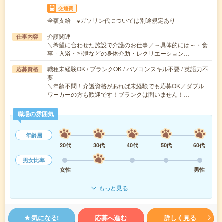
交通費
全額支給 ※ガソリン代については別途規定あり
介護関連
仕事内容
＼希望に合わせた施設で介護のお仕事／～具体的には～・食
事・入浴・排泄などの身体介助・レクリエーション…
職種未経験OK / ブランクOK / パソコンスキル不要 / 英語力不
応募資格
要
＼年齢不問！介護資格があれば未経験でも応募OK／ダブル
ワーカーの方も歓迎です！ブランクは問いません！…
職場の雰囲気
年齢層
20代
30代
40代
50代
60代
男女比率
女性
男性
もっと見る
気になる!
応募へ進む
詳しく見る