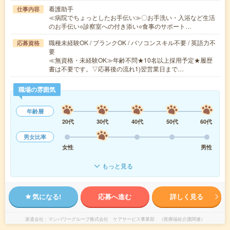
看護助手
仕事内容
≪病院でちょっとしたお手伝い≫〇お手洗い・入浴など生活
のお手伝い○診察室への付き添い○食事のサポート…
職種未経験OK / ブランクOK / パソコンスキル不要 / 英語力不
応募資格
要
≪無資格・未経験OK≫年齢不問★10名以上採用予定★履歴
書は不要です。▽応募後の流れ1)翌営業日まで…
職場の雰囲気
年齢層
20代
30代
40代
50代
60代
男女比率
女性
男性
もっと見る
気になる!
応募へ進む
詳しく見る
派遣会社
マンパワーグループ株式会社 ケアサービス事業部 （医療福祉介護関連）