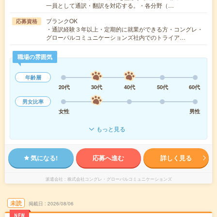
一員として通訳・翻訳を対応する。・各分野（…
ブランクOK
応募資格
・通訳経験３年以上・定期的に就業ができる方・コングレ・
グローバルコミュニケーションズ社内でのトライア…
職場の雰囲気
年齢層
20代
30代
40代
50代
60代
男女比率
女性
男性
もっと見る
気になる!
応募へ進む
詳しく見る
派遣会社
株式会社コングレ・グローバルコミュニケーションズ
未読
掲載日
2026/08/06
NEW