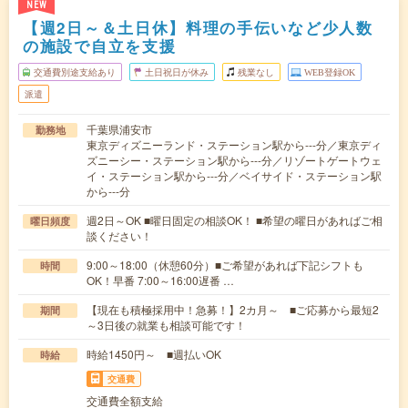
NEW
【週2日～＆土日休】料理の手伝いなど少人数
の施設で自立を支援
交通費別途支給あり
土日祝日が休み
残業なし
WEB登録OK
派遣
千葉県浦安市
勤務地
東京ディズニーランド・ステーション駅から---分／東京ディ
ズニーシー・ステーション駅から---分／リゾートゲートウェ
イ・ステーション駅から---分／ベイサイド・ステーション駅
から---分
週2日～OK ■曜日固定の相談OK！ ■希望の曜日があればご相
曜日頻度
談ください！
9:00～18:00（休憩60分）■ご希望があれば下記シフトも
時間
OK！早番 7:00～16:00遅番 …
【現在も積極採用中！急募！】2カ月～ ■ご応募から最短2
期間
～3日後の就業も相談可能です！
時給1450円～ ■週払いOK
時給
交通費
交通費全額支給