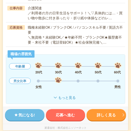
介護関連
仕事内容
／利用者の方の日常生活をサポート！＼▽具体的には…・買
い物や散歩に付き添ったり・折り紙や体操などのレ…
職種未経験OK / ブランクOK / パソコンスキル不要 / 英語力不
応募資格
要
＼無資格＊未経験OK／★年齢不問・ブランクOK★履歴書不
要・来社不要（電話登録OK）★社会保険完備＼…
職場の雰囲気
年齢層
20代
30代
40代
50代
60代
男女比率
女性
男性
もっと見る
気になる!
応募へ進む
詳しく見る
派遣会社
株式会社ニッソーネット