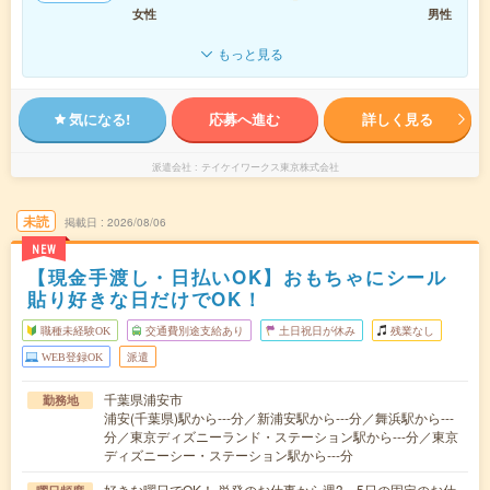
女性
男性
もっと見る
気になる!
応募へ進む
詳しく見る
派遣会社
テイケイワークス東京株式会社
未読
掲載日
2026/08/06
NEW
【現金手渡し・日払いOK】おもちゃにシール
貼り好きな日だけでOK！
職種未経験OK
交通費別途支給あり
土日祝日が休み
残業なし
WEB登録OK
派遣
千葉県浦安市
勤務地
浦安(千葉県)駅から---分／新浦安駅から---分／舞浜駅から---
分／東京ディズニーランド・ステーション駅から---分／東京
ディズニーシー・ステーション駅から---分
好きな曜日でOK！ 単発のお仕事から週3～5日の固定のお仕