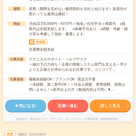
長期（期間を定めない雇用契約を当社と結びます）派遣先が
期間
変わっても雇用は継続！
月給22万5,000円～50万円＋地域／住宅手当＋残業代 ※残
時給
業代は全額支給します。 ※各種手当あり ※経験・年齢・能
力等を考慮して加給・優遇します。
交通費
交通費全額支給
テクニカルサポート・ヘルプデスク
仕事内容
＜縁の下の力持ち！企業の情報システム部門を支える＞早さ
よりも正確さが求められるお仕事です。コツコツ丁…
職種未経験OK / ブランクOK / 英語力不要
応募資格
＜未経験、第二新卒OK！＞社会人経験、業界経験、資格は
問いません！※高卒以上の方（勉強内容は不問）▼…
気になる!
応募へ進む
詳しく見る
派遣会社
株式会社スタッフサービス エンジニアリング事業本部（無期雇用派遣）
未読
掲載日
2026/08/07