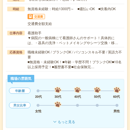
無資格未経験：時給1300円～ ■週払いOK ■扶養内OK
時給
交通費
交通費全額支給
看護助手
仕事内容
▼病院の一般病棟にて看護師さんのサポート！具体的に
は、・器具の洗浄・ベットメイキングやシーツ交換・移…
職種未経験OK / ブランクOK / パソコンスキル不要 / 英語力不
応募資格
要
■無資格・未経験OK！■年齢・学歴不問！ブランクOK!■10名
以上採用予定！■履歴書不要■社会保険完…
職場の雰囲気
年齢層
20代
30代
40代
50代
60代
男女比率
女性
男性
もっと見る