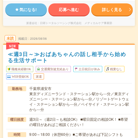
気になる!
応募へ進む
詳しく見る
派遣会社
日研トータルソーシング株式会社 メディカルケア事業部
未読
掲載日
2026/08/06
NEW
≪週3日～≫おばあちゃんの話し相手から始め
る生活サポート
職種未経験OK
交通費別途支給あり
土日祝日が休み
残業なし
WEB登録OK
派遣
千葉県浦安市
勤務地
東京ディズニーランド・ステーション駅から---分／東京ディ
ズニーシー・ステーション駅から---分／リゾートゲートウェ
イ・ステーション駅から---分／ベイサイド・ステーション駅
から---分
週3日～（週2日～も相談OK） ■曜日固定の相談OK！ ■希望
曜日頻度
の曜日があればご相談ください！
9:00～18:00（休憩60分）■ご希望があれば下記シフトも
時間