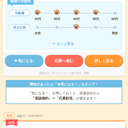
職場の雰囲気
年齢層
20代
30代
40代
50代
60代
男女比率
女性
男性
もっと見る
気になる!
応募へ進む
詳しく見る
派遣会社
UTエージェント株式会社 関東
興味があったら「★気になる！」をタップ！
「気になる！」を押しておくと、派遣会社から
「面談確約」
や
「応募歓迎」
が届きます！
未読
掲載日
2026/08/07
NEW