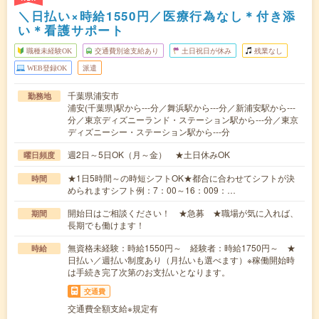
＼日払い×時給1550円／医療行為なし＊付き添
い＊看護サポート
職種未経験OK
交通費別途支給あり
土日祝日が休み
残業なし
WEB登録OK
派遣
千葉県浦安市
勤務地
浦安(千葉県)駅から---分／舞浜駅から---分／新浦安駅から---
分／東京ディズニーランド・ステーション駅から---分／東京
ディズニーシー・ステーション駅から---分
週2日～5日OK（月～金） ★土日休みOK
曜日頻度
★1日5時間～の時短シフトOK★都合に合わせてシフトが決
時間
められますシフト例：7：00～16：009：…
開始日はご相談ください！ ★急募 ★職場が気に入れば、
期間
長期でも働けます！
無資格未経験：時給1550円～ 経験者：時給1750円～ ★
時給
日払い／週払い制度あり（月払いも選べます）※稼働開始時
は手続き完了次第のお支払いとなります。
交通費
交通費全額支給※規定有