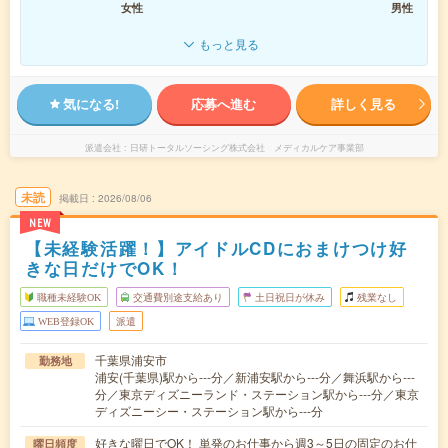
女性
男性
もっと見る
気になる!
応募へ進む
詳しく見る
派遣会社
日研トータルソーシング株式会社 メディカルケア事業部
未読
掲載日
2026/08/06
NEW
【未経験活躍！】アイドルCDにおまけつけ好
きな日だけでOK！
職種未経験OK
交通費別途支給あり
土日祝日が休み
残業なし
WEB登録OK
派遣
千葉県浦安市
勤務地
浦安(千葉県)駅から---分／新浦安駅から---分／舞浜駅から---
分／東京ディズニーランド・ステーション駅から---分／東京
ディズニーシー・ステーション駅から---分
好きな曜日でOK！ 単発のお仕事から週3～5日の固定のお仕
曜日頻度