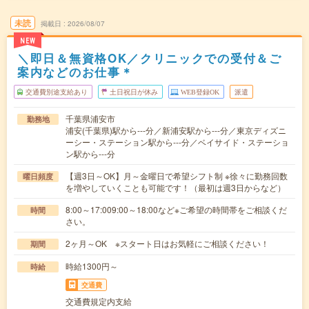
未読
掲載日
2026/08/07
NEW
＼即日＆無資格OK／クリニックでの受付＆ご
案内などのお仕事＊
交通費別途支給あり
土日祝日が休み
WEB登録OK
派遣
千葉県浦安市
勤務地
浦安(千葉県)駅から---分／新浦安駅から---分／東京ディズニ
ーシー・ステーション駅から---分／ベイサイド・ステーショ
ン駅から---分
【週3日～OK】月～金曜日で希望シフト制 ※徐々に勤務回数
曜日頻度
を増やしていくことも可能です！（最初は週3日からなど）
8:00～17:009:00～18:00など※ご希望の時間帯をご相談くだ
時間
さい。
2ヶ月～OK ※スタート日はお気軽にご相談ください！
期間
時給1300円～
時給
交通費
交通費規定内支給