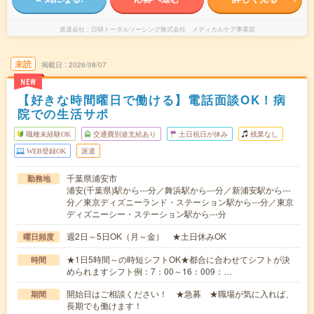
派遣会社
日研トータルソーシング株式会社 メディカルケア事業部
未読
掲載日
2026/08/07
NEW
【好きな時間曜日で働ける】電話面談OK！病
院での生活サポ
職種未経験OK
交通費別途支給あり
土日祝日が休み
残業なし
WEB登録OK
派遣
千葉県浦安市
勤務地
浦安(千葉県)駅から---分／舞浜駅から---分／新浦安駅から---
分／東京ディズニーランド・ステーション駅から---分／東京
ディズニーシー・ステーション駅から---分
週2日～5日OK（月～金） ★土日休みOK
曜日頻度
★1日5時間～の時短シフトOK★都合に合わせてシフトが決
時間
められますシフト例：7：00～16：009：…
開始日はご相談ください！ ★急募 ★職場が気に入れば、
期間
長期でも働けます！