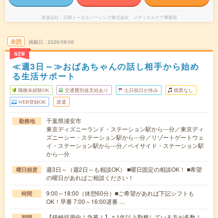
派遣会社
日研トータルソーシング株式会社 メディカルケア事業部
未読
掲載日
2026/08/06
NEW
≪週3日～≫おばあちゃんの話し相手から始め
る生活サポート
職種未経験OK
交通費別途支給あり
土日祝日が休み
残業なし
WEB登録OK
派遣
千葉県浦安市
勤務地
東京ディズニーランド・ステーション駅から---分／東京ディ
ズニーシー・ステーション駅から---分／リゾートゲートウェ
イ・ステーション駅から---分／ベイサイド・ステーション駅
から---分
週3日～（週2日～も相談OK） ■曜日固定の相談OK！ ■希望
曜日頻度
の曜日があればご相談ください！
9:00～18:00（休憩60分）■ご希望があれば下記シフトも
時間
OK！早番 7:00～16:00遅番 …
【積極採用中！急募！】＊1年以上勤務している方が多数！
期間