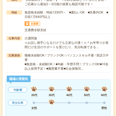
ご応募から最短2～3日後の就業も相談可能です！
無資格未経験：時給1330円～ ■週払いOK ■扶養内OK ■
時給
日収1万640円以上
交通費
交通費全額支給
介護関連
仕事内容
≪お話し相手になるだけでも立派な介護！≫＊お年寄りが昼
間だけ生活のサポートを受けたり、気分転換できる…
職種未経験OK / ブランクOK / パソコンスキル不要 / 英語力不
応募資格
要
■無資格・未経験OK！■年齢・学歴不問！ブランクOK!■10名
以上採用予定！■履歴書不要■社会保険完…
職場の雰囲気
年齢層
20代
30代
40代
50代
60代
男女比率
女性
男性