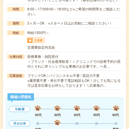
8:00～17:009:00～18:00など※ご希望の時間帯をご相談くだ
時間
さい。
2ヶ月～OK ※スタート日はお気軽にご相談ください！
期間
時給1300円～
時給
交通費
交通費規定内支給
医療事務・病院受付
仕事内容
＜ブランク・社会復帰歓迎！＞クリニックでの診察予約の受
付とそれに伴うシンプルな事務のお仕事です。ー具…
ブランクOK / パソコンスキル不要 / 英語力不要
応募資格
※履歴書不要・来社不要で電話相談もOK！少しでも気になる
方は是非応募をお待ちしております！＼応募後の…
職場の雰囲気
年齢層
20代
30代
40代
50代
60代
男女比率