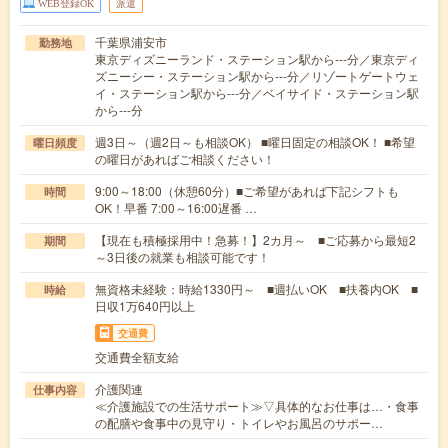
WEB登録OK
派遣
千葉県浦安市
勤務地
東京ディズニーランド・ステーション駅から---分／東京ディ
ズニーシー・ステーション駅から---分／リゾートゲートウェ
イ・ステーション駅から---分／ベイサイド・ステーション駅
から---分
週3日～（週2日～も相談OK） ■曜日固定の相談OK！ ■希望
曜日頻度
の曜日があればご相談ください！
9:00～18:00（休憩60分）■ご希望があれば下記シフトも
時間
OK！早番 7:00～16:00遅番 …
【現在も積極採用中！急募！】2カ月～ ■ご応募から最短2
期間
～3日後の就業も相談可能です！
無資格未経験：時給1330円～ ■週払いOK ■扶養内OK ■
時給
日収1万640円以上
交通費
交通費全額支給
介護関連
仕事内容
≪介護施設での生活サポート≫▽具体的なお仕事は…・食事
の配膳や食事中の見守り・トイレやお風呂のサポー…