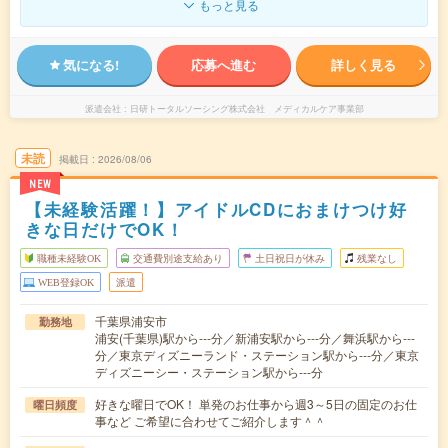
もっと見る
気になる!
応募へ進む
詳しく見る
派遣会社
日研トータルソーシング株式会社 メディカルケア事業部
未読
掲載日
2026/08/06
NEW
【未経験活躍！】アイドルCDにおまけつけ好
きな日だけでOK！
職種未経験OK
交通費別途支給あり
土日祝日が休み
残業なし
WEB登録OK
派遣
千葉県浦安市
勤務地
浦安(千葉県)駅から---分／新浦安駅から---分／舞浜駅から---
分／東京ディズニーランド・ステーション駅から---分／東京
ディズニーシー・ステーション駅から---分
好きな曜日でOK！ 単発のお仕事から週3～5日の固定のお仕
曜日頻度
事など ご希望に合わせてご紹介します＾＾