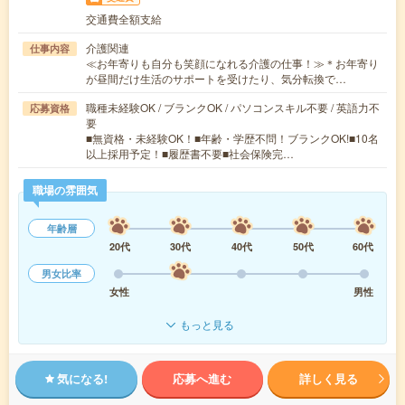
交通費全額支給
介護関連
仕事内容
≪お年寄りも自分も笑顔になれる介護の仕事！≫＊お年寄り
が昼間だけ生活のサポートを受けたり、気分転換で…
職種未経験OK / ブランクOK / パソコンスキル不要 / 英語力不
応募資格
要
■無資格・未経験OK！■年齢・学歴不問！ブランクOK!■10名
以上採用予定！■履歴書不要■社会保険完…
職場の雰囲気
年齢層
20代
30代
40代
50代
60代
男女比率
女性
男性
もっと見る
気になる!
応募へ進む
詳しく見る