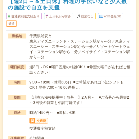
【週2日～＆土日休】料理の手伝いなど少人数
の施設で自立を支援
交通費別途支給あり
土日祝日が休み
残業なし
WEB登録OK
派遣
千葉県浦安市
勤務地
東京ディズニーランド・ステーション駅から---分／東京ディ
ズニーシー・ステーション駅から---分／リゾートゲートウェ
イ・ステーション駅から---分／ベイサイド・ステーション駅
から---分
週2日～OK ■曜日固定の相談OK！ ■希望の曜日があればご相
曜日頻度
談ください！
9:00～18:00（休憩60分）■ご希望があれば下記シフトも
時間
OK！早番 7:00～16:00遅番 …
【現在も積極採用中！急募！】2カ月～ ■ご応募から最短2
期間
～3日後の就業も相談可能です！
時給1450円～ ■週払いOK
時給
交通費
交通費全額支給
介護関連
仕事内容