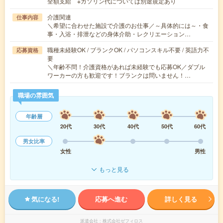
全額支給 ※ガソリン代については別途規定あり
介護関連
仕事内容
＼希望に合わせた施設で介護のお仕事／～具体的には～・食
事・入浴・排泄などの身体介助・レクリエーション…
職種未経験OK / ブランクOK / パソコンスキル不要 / 英語力不
応募資格
要
＼年齢不問！介護資格があれば未経験でも応募OK／ダブル
ワーカーの方も歓迎です！ブランクは問いません！…
職場の雰囲気
年齢層
20代
30代
40代
50代
60代
男女比率
女性
男性
もっと見る
気になる!
応募へ進む
詳しく見る
派遣会社
株式会社ゼフィロス