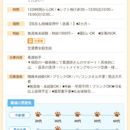
1日5時間からOK！■シフト例(1)8:00～13:00(2)10:00～
時間
15:00(3)12:00…
【現在も積極採用中！急募！】■2カ月～
期間
無資格未経験：時給1300円～ ■週払いOK ■扶養内OK
時給
交通費
交通費全額支給
看護助手
仕事内容
▼病院の一般病棟にて看護師さんのサポート！具体的に
は、・器具の洗浄・ベットメイキングやシーツ交換・移…
職種未経験OK / ブランクOK / パソコンスキル不要 / 英語力不
応募資格
要
■無資格・未経験OK！■年齢・学歴不問！ブランクOK!■10名
以上採用予定！■履歴書不要■社会保険完…
職場の雰囲気
年齢層
20代
30代
40代
50代
60代
男女比率