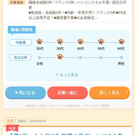
職種未経験OK / ブランクOK / パソコンスキル不要 / 英語力不
応募資格
要
■無資格・未経験OK！■年齢・学歴不問！ブランクOK!■10名
以上採用予定！■履歴書不要■社会保険完…
職場の雰囲気
年齢層
20代
30代
40代
50代
60代
男女比率
女性
男性
もっと見る
気になる!
応募へ進む
詳しく見る
派遣会社
日研トータルソーシング株式会社 メディカルケア事業部
未読
掲載日
2026/08/05
NEW