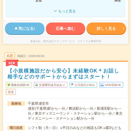
女性
男性
もっと見る
気になる!
応募へ進む
詳しく見る
派遣会社
株式会社スタッフサービス メディカル事業本部
未読
掲載日
2026/08/06
NEW
【小規模施設だから安心】未経験OK＊お話し
相手などのサポートからまずはスタート！
職種未経験OK
交通費別途支給あり
土日祝日が休み
WEB登録OK
派遣
千葉県浦安市
勤務地
浦安(千葉県)駅から---分／舞浜駅から---分／新浦安駅から---
分／東京ディズニーランド・ステーション駅から---分／東京
ディズニーシー・ステーション駅から---分
シフト制（月～日） ※平日のみなどの相談もOK ※週3なども
曜日頻度