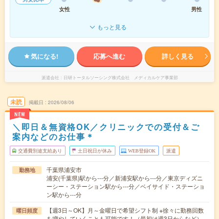
女性
男性
もっと見る
気になる!
応募へ進む
詳しく見る
派遣会社
日研トータルソーシング株式会社 メディカルケア事業部
未読
掲載日
2026/08/06
NEW
＼即日＆無資格OK／クリニックでの受付＆ご
案内などのお仕事＊
交通費別途支給あり
土日祝日が休み
WEB登録OK
派遣
千葉県浦安市
勤務地
浦安(千葉県)駅から---分／新浦安駅から---分／東京ディズニ
ーシー・ステーション駅から---分／ベイサイド・ステーショ
ン駅から---分
【週3日～OK】月～金曜日で希望シフト制 ※徐々に勤務回数
曜日頻度
を増やしていくことも可能です！（最初は週3日からなど）