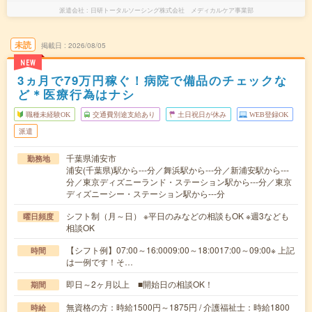
派遣会社
日研トータルソーシング株式会社 メディカルケア事業部
未読
掲載日
2026/08/05
NEW
3ヵ月で79万円稼ぐ！病院で備品のチェックな
ど＊医療行為はナシ
職種未経験OK
交通費別途支給あり
土日祝日が休み
WEB登録OK
派遣
千葉県浦安市
勤務地
浦安(千葉県)駅から---分／舞浜駅から---分／新浦安駅から---
分／東京ディズニーランド・ステーション駅から---分／東京
ディズニーシー・ステーション駅から---分
シフト制（月～日） ※平日のみなどの相談もOK ※週3なども
曜日頻度
相談OK
【シフト例】07:00～16:0009:00～18:0017:00～09:00※ 上記
時間
は一例です！そ…
即日～2ヶ月以上 ■開始日の相談OK！
期間
無資格の方：時給1500円～1875円 / 介護福祉士：時給1800
時給