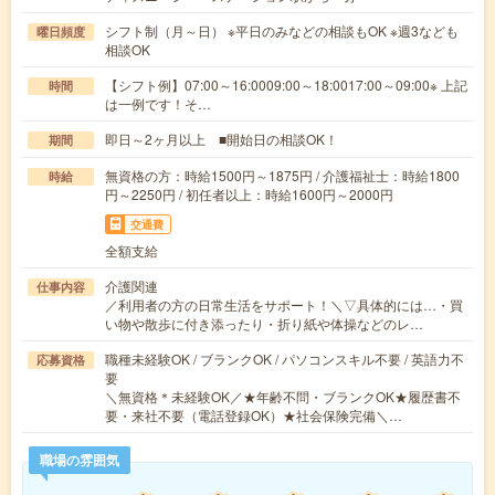
シフト制（月～日） ※平日のみなどの相談もOK ※週3なども
曜日頻度
相談OK
【シフト例】07:00～16:0009:00～18:0017:00～09:00※ 上記
時間
は一例です！そ…
即日～2ヶ月以上 ■開始日の相談OK！
期間
無資格の方：時給1500円～1875円 / 介護福祉士：時給1800
時給
円～2250円 / 初任者以上：時給1600円～2000円
交通費
全額支給
介護関連
仕事内容
／利用者の方の日常生活をサポート！＼▽具体的には…・買
い物や散歩に付き添ったり・折り紙や体操などのレ…
職種未経験OK / ブランクOK / パソコンスキル不要 / 英語力不
応募資格
要
＼無資格＊未経験OK／★年齢不問・ブランクOK★履歴書不
要・来社不要（電話登録OK）★社会保険完備＼…
職場の雰囲気