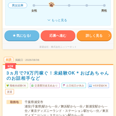
男女比率
女性
男性
もっと見る
気になる!
応募へ進む
詳しく見る
派遣会社
株式会社ニッソーネット
未読
掲載日
2026/08/06
NEW
3ヵ月で79万円稼ぐ！未経験OK＊おばあちゃん
のお話相手など
職種未経験OK
交通費別途支給あり
土日祝日が休み
WEB登録OK
派遣
千葉県浦安市
勤務地
浦安(千葉県)駅から---分／舞浜駅から---分／新浦安駅から---
分／東京ディズニーランド・ステーション駅から---分／東京
ディズニーシー・ステーション駅から---分