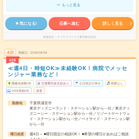
もっと見る
気になる!
応募へ進む
詳しく見る
派遣会社
テイケイワークス東京株式会社
未読
掲載日
2026/08/06
NEW
≪週4日・時短OK≫未経験OK！病院でメッセ
ンジャー業務など！
職種未経験OK
交通費別途支給あり
土日祝日が休み
残業なし
WEB登録OK
派遣
千葉県浦安市
勤務地
東京ディズニーランド・ステーション駅から---分／東京ディ
ズニーシー・ステーション駅から---分／リゾートゲートウェ
イ・ステーション駅から---分／ベイサイド・ステーション駅
から---分
週4日～ ■曜日固定の相談OK！ ■希望の曜日があればご相談
曜日頻度
ください！