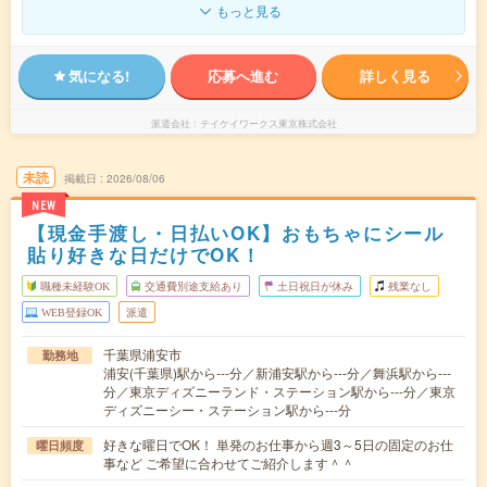
もっと見る
気になる!
応募へ進む
詳しく見る
派遣会社
テイケイワークス東京株式会社
未読
掲載日
2026/08/06
NEW
【現金手渡し・日払いOK】おもちゃにシール
貼り好きな日だけでOK！
職種未経験OK
交通費別途支給あり
土日祝日が休み
残業なし
WEB登録OK
派遣
千葉県浦安市
勤務地
浦安(千葉県)駅から---分／新浦安駅から---分／舞浜駅から---
分／東京ディズニーランド・ステーション駅から---分／東京
ディズニーシー・ステーション駅から---分
好きな曜日でOK！ 単発のお仕事から週3～5日の固定のお仕
曜日頻度
事など ご希望に合わせてご紹介します＾＾