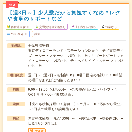
NEW
【週3日～】少人数だから負担すくなめ＊レク
や食事のサポートなど
職種未経験OK
交通費別途支給あり
土日祝日が休み
残業なし
WEB登録OK
派遣
千葉県浦安市
勤務地
東京ディズニーランド・ステーション駅から---分／東京ディ
ズニーシー・ステーション駅から---分／リゾートゲートウェ
イ・ステーション駅から---分／ベイサイド・ステーション駅
から---分
週3日～（週2日～も相談OK） ■曜日固定の相談OK！ ■希望
曜日頻度
の曜日があればご相談ください！
9:00～18:00（休憩60分）■ご希望があれば下記シフトも
時間
OK！早番 7:00～16:00遅番 …
【現在も積極採用中！急募！】2カ月～ ■ご応募から最短2
期間
～3日後の就業も相談可能です！
無資格未経験：時給1330円～ ■週払いOK ■扶養内OK ■
時給
日収1万640円以上
交通費