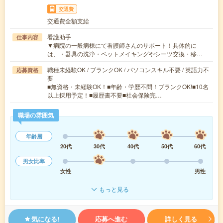
交通費
交通費全額支給
看護助手
仕事内容
▼病院の一般病棟にて看護師さんのサポート！具体的に
は、・器具の洗浄・ベットメイキングやシーツ交換・移…
職種未経験OK / ブランクOK / パソコンスキル不要 / 英語力不
応募資格
要
■無資格・未経験OK！■年齢・学歴不問！ブランクOK!■10名
以上採用予定！■履歴書不要■社会保険完…
職場の雰囲気
年齢層
20代
30代
40代
50代
60代
男女比率
女性
男性
もっと見る
気になる!
応募へ進む
詳しく見る