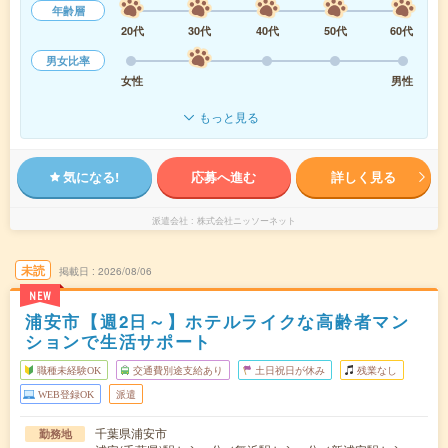
年齢層
20代
30代
40代
50代
60代
男女比率
女性
男性
もっと見る
気になる!
応募へ進む
詳しく見る
派遣会社
株式会社ニッソーネット
未読
掲載日
2026/08/06
NEW
浦安市【週2日～】ホテルライクな高齢者マン
ションで生活サポート
職種未経験OK
交通費別途支給あり
土日祝日が休み
残業なし
WEB登録OK
派遣
千葉県浦安市
勤務地