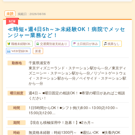
未読
掲載日
2026/08/06
NEW
≪時短×週4日5h～≫未経験OK！病院でメッセ
ンジャー業務など！
職種未経験OK
交通費別途支給あり
土日祝日が休み
残業なし
WEB登録OK
派遣
千葉県浦安市
勤務地
東京ディズニーランド・ステーション駅から---分／東京ディ
ズニーシー・ステーション駅から---分／リゾートゲートウェ
イ・ステーション駅から---分／ベイサイド・ステーション駅
から---分
週4日～ ■曜日固定の相談OK！ ■希望の曜日があればご相談
曜日頻度
ください！
1日5時間からOK！■シフト例(1)8:00～13:00(2)10:00～
時間
15:00(3)12:00…
【現在も積極採用中！急募！】■2カ月～
期間
無資格未経験：時給1300円～ ■週払いOK ■扶養内OK
時給