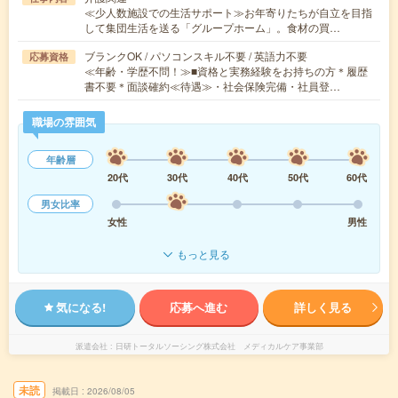
≪少人数施設での生活サポート≫お年寄りたちが自立を目指
して集団生活を送る「グループホーム」。食材の買…
ブランクOK / パソコンスキル不要 / 英語力不要
応募資格
≪年齢・学歴不問！≫■資格と実務経験をお持ちの方＊履歴
書不要＊面談確約≪待遇≫・社会保険完備・社員登…
職場の雰囲気
年齢層
20代
30代
40代
50代
60代
男女比率
女性
男性
もっと見る
気になる!
応募へ進む
詳しく見る
派遣会社
日研トータルソーシング株式会社 メディカルケア事業部
未読
掲載日
2026/08/05