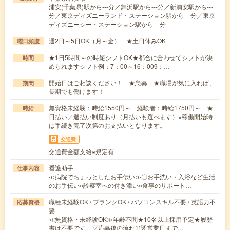
浦安(千葉県)駅から---分／舞浜駅から---分／新浦安駅から---
分／東京ディズニーランド・ステーション駅から---分／東京
ディズニーシー・ステーション駅から---分
週2日～5日OK（月～金） ★土日休みOK
曜日頻度
★1日5時間～の時短シフトOK★都合に合わせてシフトが決
時間
められますシフト例：7：00～16：009：…
開始日はご相談ください！ ★急募 ★職場が気に入れば、
期間
長期でも働けます！
無資格未経験：時給1550円～ 経験者：時給1750円～ ★
時給
日払い／週払い制度あり（月払いも選べます）※稼働開始時
は手続き完了次第のお支払いとなります。
交通費
交通費全額支給※規定有
看護助手
仕事内容
≪病院でちょっとしたお手伝い≫〇お手洗い・入浴など生活
のお手伝い○診察室への付き添い○食事のサポート…
職種未経験OK / ブランクOK / パソコンスキル不要 / 英語力不
応募資格
要
≪無資格・未経験OK≫年齢不問★10名以上採用予定★履歴
書は不要です。▽応募後の流れ1)翌営業日まで…