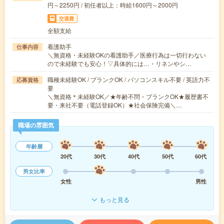
円～2250円 / 初任者以上：時給1600円～2000円
交通費
全額支給
看護助手
仕事内容
＼無資格・未経験OKの看護助手／医療行為は一切行わない
ので未経験でも安心！▽具体的には…・リネンやシ…
職種未経験OK / ブランクOK / パソコンスキル不要 / 英語力不
応募資格
要
＼無資格＊未経験OK／★年齢不問・ブランクOK★履歴書不
要・来社不要（電話登録OK）★社会保険完備＼…
職場の雰囲気
年齢層
20代
30代
40代
50代
60代
男女比率
女性
男性
もっと見る