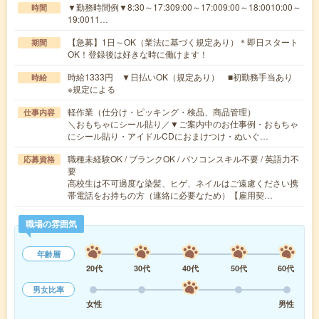
▼勤務時間例▼8:30～17:309:00～17:009:00～18:0010:00～
時間
19:0011…
【急募】1日～OK（業法に基づく規定あり）＊即日スタート
期間
OK！登録後は好きな時に働けます！
時給1333円 ▼日払いOK（規定あり） ■初勤務手当あり
時給
※規定による
軽作業（仕分け・ピッキング・検品、商品管理）
仕事内容
＼おもちゃにシール貼り／▼ご案内中のお仕事例・おもちゃ
にシール貼り・アイドルCDにおまけつけ・ぬいぐ…
職種未経験OK / ブランクOK / パソコンスキル不要 / 英語力不
応募資格
要
高校生は不可過度な染髪、ヒゲ、ネイルはご遠慮ください携
帯電話をお持ちの方（連絡に必要なため）【雇用契…
職場の雰囲気
年齢層
20代
30代
40代
50代
60代
男女比率
女性
男性