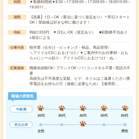
▼勤務時間例▼8:30～17:309:00～17:009:00～18:0010:00～
時間
19:0011…
【急募】1日～OK（業法に基づく規定あり）＊即日スタート
期間
OK！登録後は好きな時に働けます！
時給1333円 ▼日払いOK（規定あり） ■初勤務手当あり
時給
※規定による
軽作業（仕分け・ピッキング・検品、商品管理）
仕事内容
＼アイドルCDにおまけつけ／▼ご案内中のお仕事例・おも
ちゃにシール貼り・アイドルCDにおまけつけ・ぬ…
職種未経験OK / ブランクOK / パソコンスキル不要 / 英語力不
応募資格
要
高校生は不可過度な染髪、ヒゲ、ネイルはご遠慮ください携
帯電話をお持ちの方（連絡に必要なため）【雇用契…
職場の雰囲気
年齢層
20代
30代
40代
50代
60代
男女比率
女性
男性