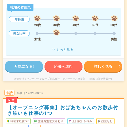
職場の雰囲気
年齢層
20代
30代
40代
50代
60代
男女比率
女性
男性
もっと見る
気になる!
応募へ進む
詳しく見る
派遣会社
マンパワーグループ株式会社 ケアサービス事業部 （医療福祉介護関連）
未読
掲載日
2026/08/05
NEW
【オープニング募集】おばあちゃんのお散歩付
き添いも仕事の1つ
職種未経験OK
交通費別途支給あり
土日祝日が休み
残業なし