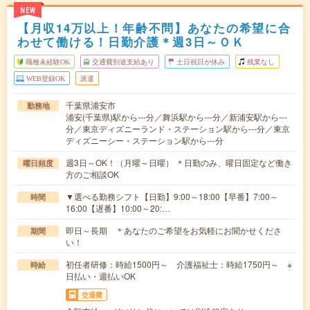
NEW
【月収14万以上！年齢不問】あなたの希望に合
わせて働ける！日勤介護＊週3日～ＯＫ
職種未経験OK
交通費別途支給あり
土日祝日が休み
残業なし
WEB登録OK
派遣
千葉県浦安市
勤務地
浦安(千葉県)駅から---分／舞浜駅から---分／新浦安駅から---
分／東京ディズニーランド・ステーション駅から---分／東京
ディズニーシー・ステーション駅から---分
週3日～OK！（月曜～日曜） ＊日勤のみ、曜日固定など働き
曜日頻度
方のご相談OK
▼選べる勤務シフト【日勤】9:00～18:00【早番】7:00～
時間
16:00【遅番】10:00～20:…
即日～長期 ＊あなたのご希望をお気軽にお聞かせくださ
期間
い！
初任者研修：時給1500円～ 介護福祉士：時給1750円～ ※
時給
日払い・週払いOK
交通費