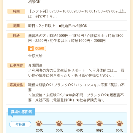
相談OK
【シフト例】07:00～16:0009:00～18:0017:00～09:00※ 上記
時間
は一例です！そ…
即日～2ヶ月以上 ■開始日の相談OK！
期間
無資格の方：時給1500円～1875円 / 介護福祉士：時給1800
時給
円～2250円 / 初任者以上：時給1600円～2000円
交通費
全額支給
介護関連
仕事内容
／利用者の方の日常生活をサポート！＼▽具体的には…・買
い物や散歩に付き添ったり・折り紙や体操などのレ…
職種未経験OK / ブランクOK / パソコンスキル不要 / 英語力不
応募資格
要
＼無資格＊未経験OK／★年齢不問・ブランクOK★履歴書不
要・来社不要（電話登録OK）★社会保険完備＼…
職場の雰囲気
年齢層
20代
30代
40代
50代
60代