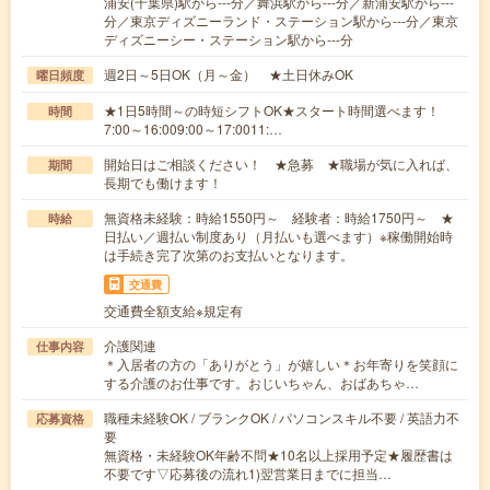
浦安(千葉県)駅から---分／舞浜駅から---分／新浦安駅から---
分／東京ディズニーランド・ステーション駅から---分／東京
ディズニーシー・ステーション駅から---分
週2日～5日OK（月～金） ★土日休みOK
曜日頻度
★1日5時間～の時短シフトOK★スタート時間選べます！
時間
7:00～16:009:00～17:0011:…
開始日はご相談ください！ ★急募 ★職場が気に入れば、
期間
長期でも働けます！
無資格未経験：時給1550円～ 経験者：時給1750円～ ★
時給
日払い／週払い制度あり（月払いも選べます）※稼働開始時
は手続き完了次第のお支払いとなります。
交通費
交通費全額支給※規定有
介護関連
仕事内容
＊入居者の方の「ありがとう」が嬉しい＊お年寄りを笑顔に
する介護のお仕事です。おじいちゃん、おばあちゃ…
職種未経験OK / ブランクOK / パソコンスキル不要 / 英語力不
応募資格
要
無資格・未経験OK年齢不問★10名以上採用予定★履歴書は
不要です▽応募後の流れ1)翌営業日までに担当…