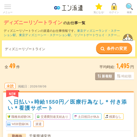
メニュー
気になる!
ログイン
検索
ディズニーリゾートライン
のお仕事一覧
ディズニーリゾートラインの派遣のお仕事情報です。
東京ディズニーランド・ステー
ション駅
、
東京ディズニーシー・ステーション駅
、
リゾートゲートウェイ・ステーシ
ョン駅
などの駅をチェックしてみてください。
オフィスワーク・事務系
、
営業・販
売・サービス系
、
クリエイティブ系
などのお仕事を取り揃えています。さらに、
短期
条件の変更
・
単発
などの期間や、
職種未経験OK
などのこだわり条件で絞り込んでいただけます。
ディズニーリゾートライン
49
1,495
全
件
平均時給:
円
時給順
新着順
未読
掲載日
2026/08/06
NEW
＼日払い×時給1550円／医療行為なし＊付き添
い＊看護サポート
職種未経験OK
交通費別途支給あり
土日祝日が休み
残業なし
WEB登録OK
派遣
千葉県浦安市
勤務地