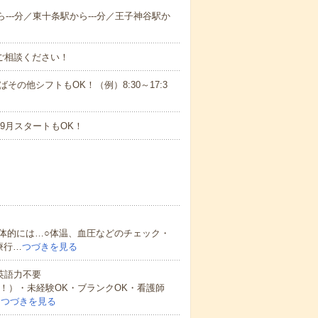
ら---分／東十条駅から---分／王子神谷駅か
ご相談ください！
ばその他シフトもOK！（例）8:30～17:3
9月スタートもOK！
体的には…○体温、血圧などのチェック・
療行…
つづきを見る
 英語力不要
中！）・未経験OK・ブランクOK・看護師
…
つづきを見る