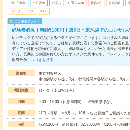
週5日勤務
土日祝休
残業少
IT通信Web
駅歩5分
服装自由
プログラミング
WEB
ここがポイント！
経験者必見！時給5180円！週5日＊東池袋でのコンサル
レバテックでの実績がある企業の案件でございます。コンサルの経験
有している企業ですので、ご経験と実績に応じて別案件のご提案も差
ディアや技術を積極的に導入し、経験豊富なメンバーと成長が出来る
い方、長期的に参画されたい方にオススメの案件です。＊レバテック
保有数か…
つづきを見る
勤務地
東京都豊島区
東池袋駅から徒歩5分／都電雑司ケ谷駅から徒歩8分／
曜日頻度
月～金（土日祝休み）
時間
9:00～18:00（休憩1時間） ※残業ほぼなし
期間
即日～長期 ※9月～、10月～など開始日ご相談くだ
時給
時給5180円 ※月収例：82万8800円（5180円×8時