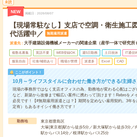
未読
NEW
掲載日
2026/08/07
【現場常駐なし】支店で空調・衛生施工図作
代活躍中／
無期雇用派遣
大手建築設備機械メーカーの関連企業（産学一体で研究所
派遣先
複数名募集
英語不要
WEB登録OK
週5日勤務
土日祝休
IT通信W
服装自由
社食/補助あり
職場が禁煙
派遣多
Excel
CAD
ここがポイント！
10月～ライフスタイルに合わせた働き方ができる/主婦さ
現場の事務所ではなく支店オフィスの為、勤務地が変わる心配はござ
など、新築から改修まで幅広い案件に携わって頂けます！Rebroを
必見です！【#無期雇用派遣とは？】期間を定めない雇用契約。3年を
定有）もあるオイシイ働き方です！
勤務地
東京都豊島区
大塚(東京都)駅から徒歩5分／新大塚駅から徒歩3分／向
駅からバス14分／根津駅からバス25分