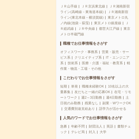
ＪＲ山手線
ＪＲ京浜東北線
ＪＲ湘南新宿
ライン(高崎線－東海道本線)
ＪＲ湘南新宿
ライン(東北本線－横須賀線)
東京メトロ丸
ノ内線(池袋－荻窪)
東京メトロ銀座線
Ｊ
Ｒ総武線
ＪＲ中央線
都営大江戸線
東京
メトロ半蔵門線
職種でお仕事情報をさがす
オフィスワーク・事務系
営業・販売・サー
ビス系
クリエイティブ系
IT・エンジニア
系
技術系
医療・介護・福祉・教育系
軽
作業・物流・工場・その他
こだわりでお仕事情報をさがす
短期
単発
職種未経験OK
10名以上の大
量募集
友だちと一緒の応募OK
在宅・リモ
ートワーク
週2～3日勤務
週4日勤務
土
日祝のみ勤務
残業なし
副業・WワークOK
交通費別途支給あり
語学力が活かせる
人気のワードでお仕事情報をさがす
急募
年齢不問
財団法人
英語
書類チェ
ック
テレビ局
封入
大学