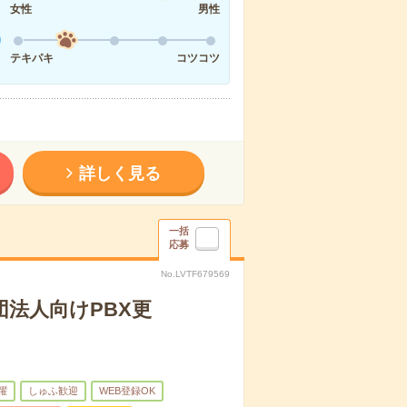
女性
男性
テキパキ
コツコツ
詳しく見る
一括
応募
No.LVTF679569
団法人向けPBX更
躍
しゅふ歓迎
WEB登録OK