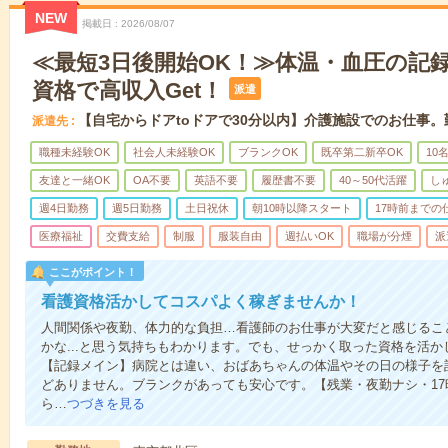
NEW
掲載日
2026/08/07
≪最短3日後開始OK！≫体温・血圧の記
資格で高収入Get！
派遣
【自宅からドアtoドアで30分以内】介護施設でのお仕事
派遣先
職種未経験OK
社会人未経験OK
ブランクOK
既卒第二新卒OK
10
友達と一緒OK
OA不要
英語不要
履歴書不要
40～50代活躍
し
週4日勤務
週5日勤務
土日祝休
朝10時以降スタート
17時前までの
医療福祉
交費支給
制服
服装自由
週払いOK
職場が分煙
派
ここがポイント！
看護資格活かしてコスパよく稼ぎませんか！
人間関係や夜勤、体力的な負担…看護師のお仕事が大変だと感じるこ
かな...と思う気持ちもわかります。でも、せっかく取った資格を活
【記録メイン】病院とは違い、おばあちゃんの体温やその日の様子を
どありません。ブランクがあっても安心です。【残業・夜勤ナシ・1
ら…
つづきを見る