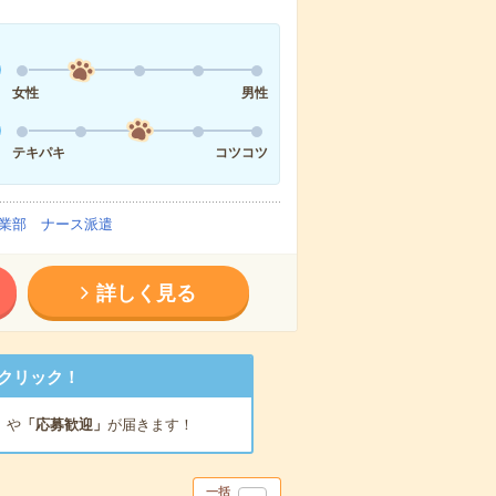
女性
男性
テキパキ
コツコツ
業部 ナース派遣
詳しく見る
クリック！
」
や
「応募歓迎」
が届きます！
一括