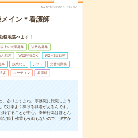
No.NTMDNSN10_STKM-1
録メイン＊看護師
。勤務地選べます！
名以上の大量募集
複数名募集
ゅふ歓迎
WEB登録OK
週2～3日勤務
仕事
残業なし
シフト
交替制勤務
遣多
ルーティン
看護師
と、ありますよね。事務職に転職しよう
かして効率よく稼げる職場があるんです。
記録することが中心。医療行為はほとん
7時定時】残業も夜勤もないので、夕方か