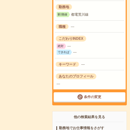
勤務地
都電荒川線
駅/路線
職種
---
こだわりINDEX
---
絶対
---
できれば
キーワード
---
あなたのプロフィール
---
条件の変更
他の検索結果を見る
勤務地でお仕事情報をさがす