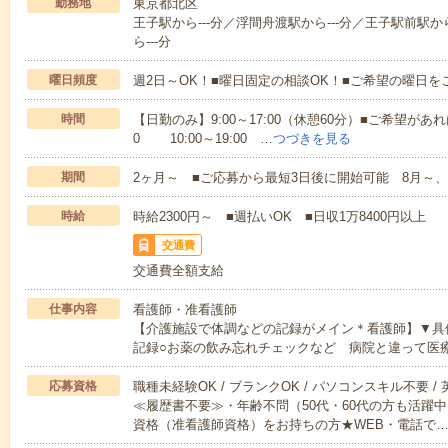
勤務地
東京都北区
王子駅から---分／浮間舟渡駅から---分／王子駅前駅か
ら---分
曜日頻度
週2日～OK！■曜日固定の相談OK！■ご希望の曜日を
時間
【日勤のみ】9:00～17:00（休憩60分）■ご希望があれ
0 10:00～19:00 …
つづきを見る
期間
2ヶ月～ ■ご応募から最短3日後に開始可能 8月～、
時給
時給2300円～ ■週払いOK ■日収1万8400円以上
交通費
交通費全額支給
仕事内容
看護師・准看護師
【介護施設で体調などの記録がメイン＊看護師】▼具
記録○お薬の飲み忘れチェックなど 病院と違って医
応募資格
職種未経験OK / ブランクOK / パソコンスキル不要 /
≪履歴書不要≫・年齢不問（50代・60代の方も活躍
資格（准看護師資格）をお持ちの方★WEB・電話で