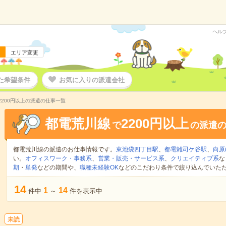
ヘル
エリア変更
た希望条件
お気に入りの派遣会社
2200円以上の派遣の仕事一覧
都電荒川線
2200円以上
で
の派遣
都電荒川線の派遣のお仕事情報です。
東池袋四丁目駅
、
都電雑司ケ谷駅
、
向原
い。
オフィスワーク・事務系
、
営業・販売・サービス系
、
クリエイティブ系
な
期
・
単発
などの期間や、
職種未経験OK
などのこだわり条件で絞り込んでいた
14
1
14
件中
～
件を表示中
未読