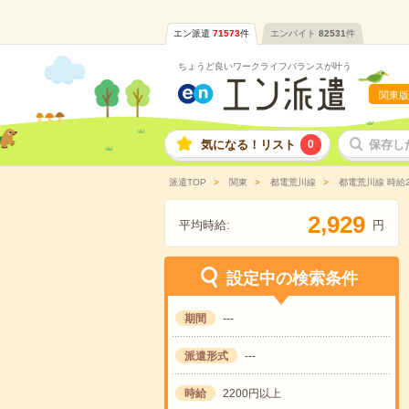
エン派遣
71573
件
エンバイト
82531
件
ちょうど良いワークライフバランスが叶う
関東版
気になる！リスト
0
保存し
派遣TOP
関東
都電荒川線
都電荒川線 時給
,
2
9
2
9
平均時給:
円
設定中の検索条件
期間
---
派遣形式
---
時給
2200円以上