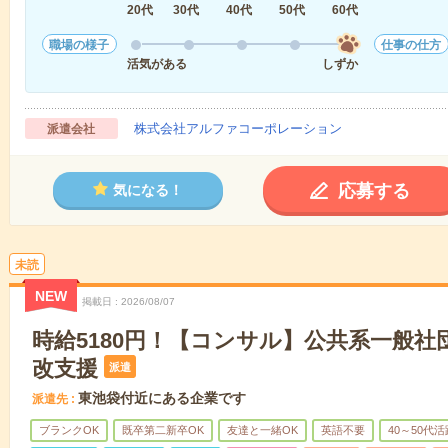
20代
30代
40代
50代
60代
職場の様子
仕事の仕方
活気がある
しずか
株式会社アルファコーポレーション
派遣会社
応募する
気になる！
未読
NEW
掲載日
2026/08/07
時給5180円！【コンサル】公共系一般社
改支援
派遣
東池袋付近にある企業です
派遣先
ブランクOK
既卒第二新卒OK
友達と一緒OK
英語不要
40～50代活