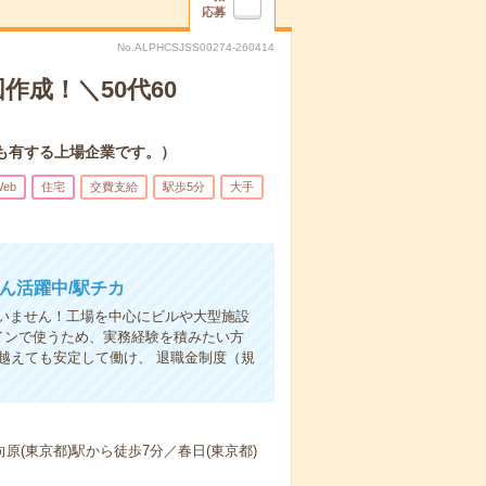
応募
No.ALPHCSJSS00274-260414
成！＼50代60
も有する上場企業です。）
eb
住宅
交費支給
駅歩5分
大手
ん活躍中/駅チカ
いません！工場を中心にビルや大型施設
メインで使うため、実務経験を積みたい方
越えても安定して働け、 退職金制度（規
原(東京都)駅から徒歩7分／春日(東京都)