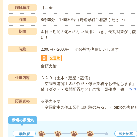
曜日頻度
月～金
時間
8時30分～17時30分（時短勤務ご相談ください）
期間
即日～期間の定めのない雇用につき、長期就業が可能
い！
時給
2200円～2600円 ※経験を考慮いたします
交通費
全額支給
仕事内容
ＣＡＤ（土木・建築・設備）
「空調設備施工図の作成・修正業務をお任せします」・使用
備（ダクト・機器配置など）の施工図作成、修…
つづ
応募資格
英語力不要
・空調衛生の施工図作成経験のある方・Rebroの実務
職場の雰囲気
年齢層
男女比率