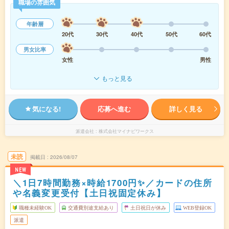
職場の雰囲気
年齢層
20代
30代
40代
50代
60代
男女比率
女性
男性
もっと見る
気になる!
応募へ進む
詳しく見る
派遣会社
株式会社マイナビワークス
未読
掲載日
2026/08/07
NEW
＼1日7時間勤務×時給1700円✨／カードの住所
や名義変更受付【土日祝固定休み】
職種未経験OK
交通費別途支給あり
土日祝日が休み
WEB登録OK
派遣