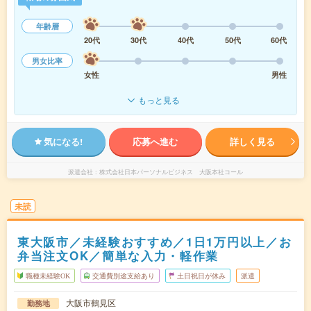
年齢層
20代
30代
40代
50代
60代
男女比率
女性
男性
もっと見る
気になる!
応募へ進む
詳しく見る
派遣会社
株式会社日本パーソナルビジネス 大阪本社コール
未読
東大阪市／未経験おすすめ／1日1万円以上／お
弁当注文OK／簡単な入力・軽作業
職種未経験OK
交通費別途支給あり
土日祝日が休み
派遣
大阪市鶴見区
勤務地