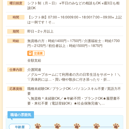
シフト制（月～日） ※平日のみなどの相談もOK ※週3日も相
曜日頻度
談OK
【シフト例】07:00～16:0009:00～18:0017:00～09:00※ 上記
時間
は一例です！そ…
即日～2ヶ月以上
期間
無資格の方：時給1400円～1750円 / 介護福祉士：時給1700
時給
円～2125円 / 初任者以上：時給1500円～1875円
交通費
全額支給
介護関連
仕事内容
／グループホームにて利用者の方の日常生活をサポート！＼
▽具体的には…・買い物や散歩に付き添ったり・折…
職種未経験OK / ブランクOK / パソコンスキル不要 / 英語力不
応募資格
要
＼無資格＊未経験OK／★年齢不問・ブランクOK★履歴書不
要・来社不要（電話登録OK）★社会保険完備＼…
職場の雰囲気
年齢層