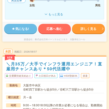
男女比率
女性
男性
もっと見る
気になる!
応募へ進む
詳しく見る
派遣会社
株式会社日本パーソナルビジネス 大阪本社コール
未読
掲載日
2026/08/07
NEW
＼月35万／大手でインフラ運用エンジニア！直
雇用チャンスあり＊50代活躍中
交通費別途支給あり
土日祝日が休み
WEB登録OK
派遣
大阪市中央区
勤務地
谷町四丁目駅から徒歩5分／谷町六丁目駅から徒歩5分
月～金
曜日頻度
9:00～18:0018:00以降の作業が必要になる場合は、勤務開始
時間