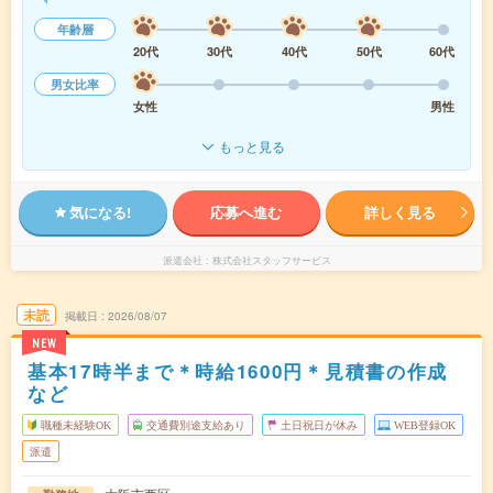
年齢層
20代
30代
40代
50代
60代
男女比率
女性
男性
もっと見る
気になる!
応募へ進む
詳しく見る
派遣会社
株式会社スタッフサービス
未読
掲載日
2026/08/07
NEW
基本17時半まで＊時給1600円＊見積書の作成
など
職種未経験OK
交通費別途支給あり
土日祝日が休み
WEB登録OK
派遣