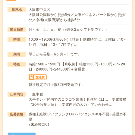
大阪市中央区
勤務地
大阪城公園駅から徒歩5分／大阪ビジネスパーク駅から徒歩1
分／京橋(大阪府)駅から徒歩6分
月～金、土、日、祝（※週休2日シフト制です。）
曜日頻度
10:00～19:00(休憩60分)【詳細】勤務時間は、土曜日：10～
時間
14時、祝日：13～17時です…
即日から長期（6ヶ月～）です。
期間
時給1500～1530円 【月収例】時給1500円~1530円×8h×20
時給
日＝240000円~244800円＋交通費
交通費
弊社規定で月上限3万円支給です。
一般事務
仕事内容
大手テレビ局内でのコツコツ業務！具体的には…・受電業務
（20件程度／日）・受電内容の入力・問い合わせ…
職種未経験OK / ブランクOK / パソコンスキル不要 / 英語力不
応募資格
要
※未経験OK！