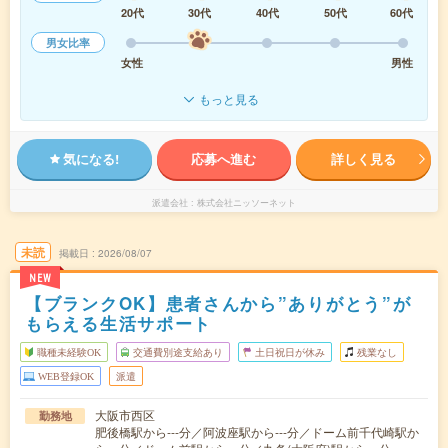
20代
30代
40代
50代
60代
男女比率
女性
男性
もっと見る
気になる!
応募へ進む
詳しく見る
派遣会社
株式会社ニッソーネット
未読
掲載日
2026/08/07
NEW
【ブランクOK】患者さんから”ありがとう”が
もらえる生活サポート
職種未経験OK
交通費別途支給あり
土日祝日が休み
残業なし
WEB登録OK
派遣
大阪市西区
勤務地
肥後橋駅から---分／阿波座駅から---分／ドーム前千代崎駅か