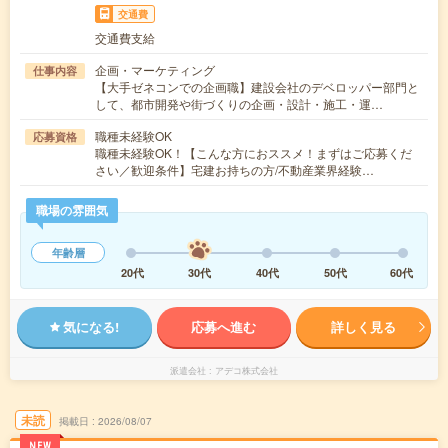
交通費
交通費支給
企画・マーケティング
仕事内容
【大手ゼネコンでの企画職】建設会社のデベロッパー部門と
して、都市開発や街づくりの企画・設計・施工・運…
職種未経験OK
応募資格
職種未経験OK！【こんな方におススメ！まずはご応募くだ
さい／歓迎条件】宅建お持ちの方/不動産業界経験…
職場の雰囲気
年齢層
20代
30代
40代
50代
60代
気になる!
応募へ進む
詳しく見る
派遣会社
アデコ株式会社
未読
掲載日
2026/08/07
NEW