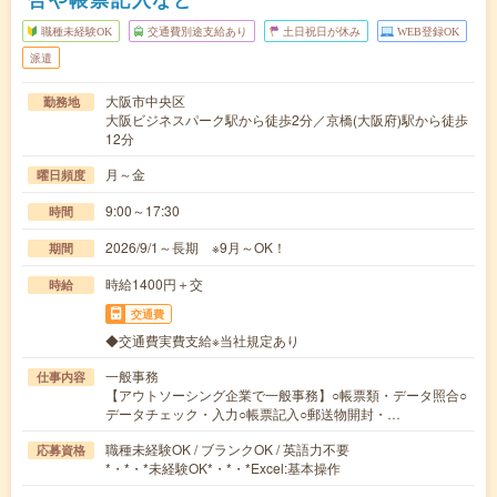
職種未経験OK
交通費別途支給あり
土日祝日が休み
WEB登録OK
派遣
大阪市中央区
勤務地
大阪ビジネスパーク駅から徒歩2分／京橋(大阪府)駅から徒歩
12分
月～金
曜日頻度
9:00～17:30
時間
2026/9/1～長期 ※9月～OK！
期間
時給1400円＋交
時給
交通費
◆交通費実費支給※当社規定あり
一般事務
仕事内容
【アウトソーシング企業で一般事務】○帳票類・データ照合○
データチェック・入力○帳票記入○郵送物開封・…
職種未経験OK / ブランクOK / 英語力不要
応募資格
*・*・*未経験OK*・*・*Excel:基本操作