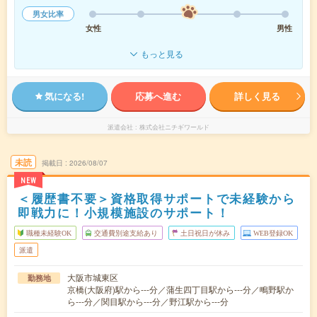
男女比率
女性
男性
もっと見る
気になる!
応募へ進む
詳しく見る
派遣会社
株式会社ニチギワールド
未読
掲載日
2026/08/07
NEW
＜履歴書不要＞資格取得サポートで未経験から
即戦力に！小規模施設のサポート！
職種未経験OK
交通費別途支給あり
土日祝日が休み
WEB登録OK
派遣
大阪市城東区
勤務地
京橋(大阪府)駅から---分／蒲生四丁目駅から---分／鴫野駅か
ら---分／関目駅から---分／野江駅から---分