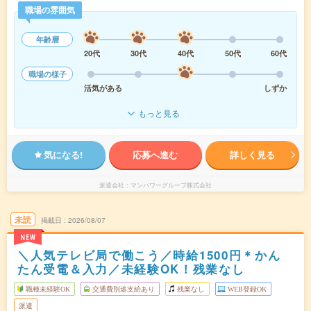
職場の雰囲気
年齢層
20代
30代
40代
50代
60代
職場の様子
活気がある
しずか
もっと見る
気になる!
応募へ進む
詳しく見る
派遣会社
マンパワーグループ株式会社
未読
掲載日
2026/08/07
NEW
＼人気テレビ局で働こう／時給1500円＊かん
たん受電＆入力／未経験OK！残業なし
職種未経験OK
交通費別途支給あり
残業なし
WEB登録OK
派遣