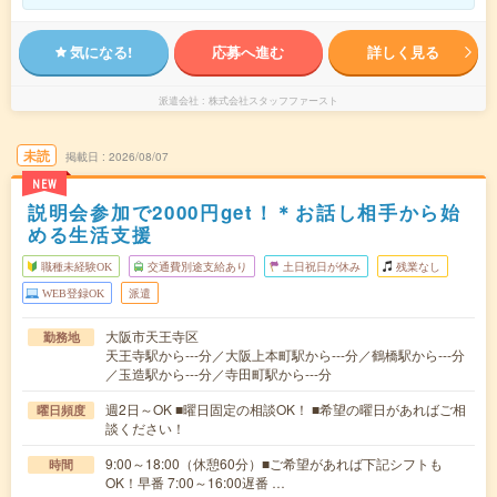
気になる!
応募へ進む
詳しく見る
派遣会社
株式会社スタッフファースト
未読
掲載日
2026/08/07
NEW
説明会参加で2000円get！＊お話し相手から始
める生活支援
職種未経験OK
交通費別途支給あり
土日祝日が休み
残業なし
WEB登録OK
派遣
大阪市天王寺区
勤務地
天王寺駅から---分／大阪上本町駅から---分／鶴橋駅から---分
／玉造駅から---分／寺田町駅から---分
週2日～OK ■曜日固定の相談OK！ ■希望の曜日があればご相
曜日頻度
談ください！
9:00～18:00（休憩60分）■ご希望があれば下記シフトも
時間
OK！早番 7:00～16:00遅番 …