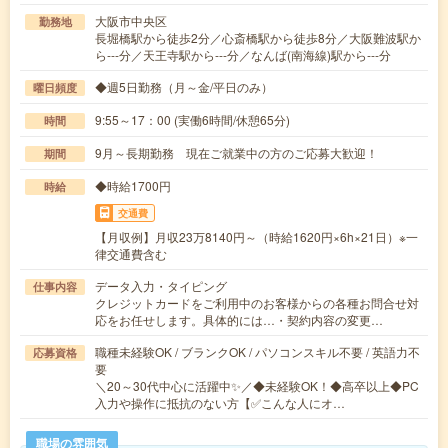
大阪市中央区
勤務地
長堀橋駅から徒歩2分／心斎橋駅から徒歩8分／大阪難波駅か
ら---分／天王寺駅から---分／なんば(南海線)駅から---分
◆週5日勤務（月～金/平日のみ）
曜日頻度
9:55～17：00 (実働6時間/休憩65分)
時間
9月～長期勤務 現在ご就業中の方のご応募大歓迎！
期間
◆時給1700円
時給
交通費
【月収例】月収23万8140円～（時給1620円×6h×21日）※一
律交通費含む
データ入力・タイピング
仕事内容
クレジットカードをご利用中のお客様からの各種お問合せ対
応をお任せします。具体的には…・契約内容の変更…
職種未経験OK / ブランクOK / パソコンスキル不要 / 英語力不
応募資格
要
＼20～30代中心に活躍中✨／◆未経験OK！◆高卒以上◆PC
入力や操作に抵抗のない方【✅こんな人にオ…
職場の雰囲気