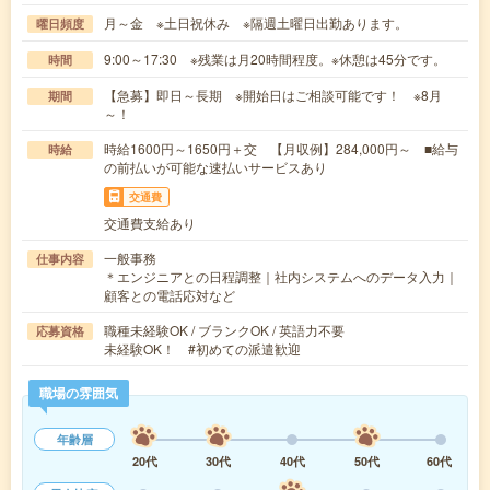
月～金 ※土日祝休み ※隔週土曜日出勤あります。
曜日頻度
9:00～17:30 ※残業は月20時間程度。※休憩は45分です。
時間
【急募】即日～長期 ※開始日はご相談可能です！ ※8月
期間
～！
時給1600円～1650円＋交 【月収例】284,000円～ ■給与
時給
の前払いが可能な速払いサービスあり
交通費
交通費支給あり
一般事務
仕事内容
＊エンジニアとの日程調整｜社内システムへのデータ入力｜
顧客との電話応対など
職種未経験OK / ブランクOK / 英語力不要
応募資格
未経験OK！ #初めての派遣歓迎
職場の雰囲気
年齢層
20代
30代
40代
50代
60代