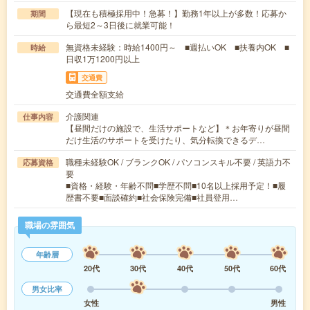
【現在も積極採用中！急募！】勤務1年以上が多数！応募か
期間
ら最短2～3日後に就業可能！
無資格未経験：時給1400円～ ■週払いOK ■扶養内OK ■
時給
日収1万1200円以上
交通費
交通費全額支給
介護関連
仕事内容
【昼間だけの施設で、生活サポートなど】＊お年寄りが昼間
だけ生活のサポートを受けたり、気分転換できるデ…
職種未経験OK / ブランクOK / パソコンスキル不要 / 英語力不
応募資格
要
■資格・経験・年齢不問■学歴不問■10名以上採用予定！■履
歴書不要■面談確約■社会保険完備■社員登用…
職場の雰囲気
年齢層
20代
30代
40代
50代
60代
男女比率
女性
男性