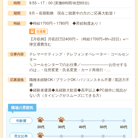
9:55～17：00 (実働6時間/休憩65分)
時間
9月～長期勤務 現在ご就業中の方のご応募大歓迎！
期間
◆時給1700円～1780円 ◆昇給制度あり！
時給
交通費
【月収例】月収22万2400円～（時給1700円×6h×22日）※一
律交通費含む
テレマーケティング・テレフォンオペレーター・コールセン
仕事内容
ター
＼コールセンターでのお仕事／──────────お任せする
のは…・住所変更・氏名変更・カード再発行・…
職種未経験OK / ブランクOK / パソコンスキル不要 / 英語力不
応募資格
要
◆経験者優遇◆未経験大歓迎◆高卒以上◆PC操作に抵抗が
ない方（タイピングがスムーズにできる方）
職場の雰囲気
年齢層
20代
30代
40代
50代
60代
男女比率