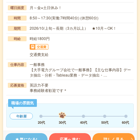
月～金※土日休み！
曜日頻度
8:50～17:30(実働:7時間40分) (休憩60分)
時間
2026/10/上旬～長期（3カ月以上） ★10月～OK！
期間
時給1800円
時給
交通費
交通費支給
一般事務
仕事内容
【大手電力グループ会社で一般事務】【主な仕事内容】デー
タ抽出・分析・Tableau業務・データ抽出・…
英語力不要
応募資格
事務経験者歓迎です＊
職場の雰囲気
年齢層
20代
30代
40代
50代
60代
気になる!
応募へ進む
詳しく見る