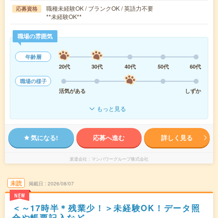
職種未経験OK / ブランクOK / 英語力不要
応募資格
**未経験OK**
職場の雰囲気
年齢層
20代
30代
40代
50代
60代
職場の様子
活気がある
しずか
もっと見る
気になる!
応募へ進む
詳しく見る
派遣会社
マンパワーグループ株式会社
未読
掲載日
2026/08/07
NEW
＜～17時半＊残業少！＞未経験OK！データ照
合や帳票記入など