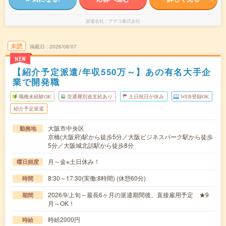
派遣会社
アデコ株式会社
未読
掲載日
2026/08/07
NEW
【紹介予定派遣/年収550万～】あの有名大手企
業で開発職
職種未経験OK
交通費別途支給あり
土日祝日が休み
WEB登録OK
紹介予定派遣
大阪市中央区
勤務地
京橋(大阪府)駅から徒歩5分／大阪ビジネスパーク駅から徒歩
5分／大阪城北詰駅から徒歩8分
月～金※土日休み！
曜日頻度
8:30～17:30(実働:8時間) (休憩60分)
時間
2026/9/上旬～最長6ヶ月の派遣期間後、直接雇用予定 ★9
期間
月～OK！
時給2000円
時給