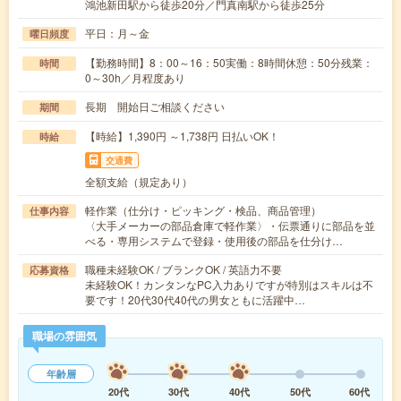
鴻池新田駅から徒歩20分／門真南駅から徒歩25分
平日：月～金
曜日頻度
【勤務時間】8：00～16：50実働：8時間休憩：50分残業：
時間
0～30h／月程度あり
長期 開始日ご相談ください
期間
【時給】1,390円 ～1,738円 日払いOK！
時給
交通費
全額支給（規定あり）
軽作業（仕分け・ピッキング・検品、商品管理）
仕事内容
〈大手メーカーの部品倉庫で軽作業〉・伝票通りに部品を並
べる・専用システムで登録・使用後の部品を仕分け…
職種未経験OK / ブランクOK / 英語力不要
応募資格
未経験OK！カンタンなPC入力ありですが特別はスキルは不
要です！20代30代40代の男女ともに活躍中…
職場の雰囲気
年齢層
20代
30代
40代
50代
60代