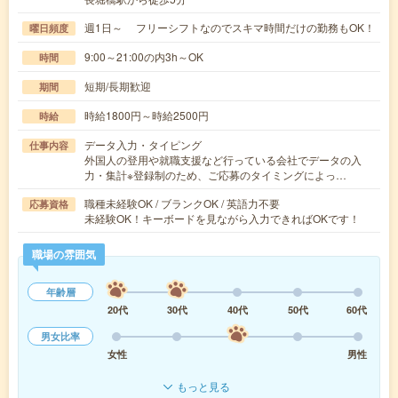
週1日～ フリーシフトなのでスキマ時間だけの勤務もOK！
曜日頻度
9:00～21:00の内3h～OK
時間
短期/長期歓迎
期間
時給1800円～時給2500円
時給
データ入力・タイピング
仕事内容
外国人の登用や就職支援など行っている会社でデータの入
力・集計※登録制のため、ご応募のタイミングによっ…
職種未経験OK / ブランクOK / 英語力不要
応募資格
未経験OK！キーボードを見ながら入力できればOKです！
職場の雰囲気
年齢層
20代
30代
40代
50代
60代
男女比率
女性
男性
もっと見る