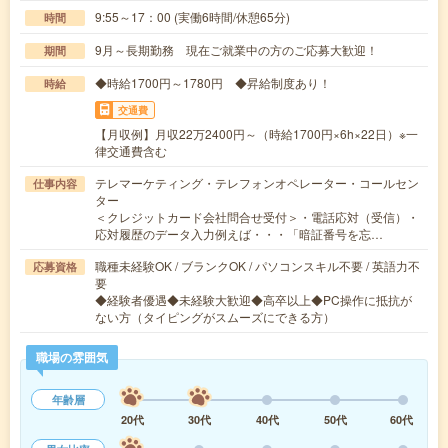
9:55～17：00 (実働6時間/休憩65分)
時間
9月～長期勤務 現在ご就業中の方のご応募大歓迎！
期間
◆時給1700円～1780円 ◆昇給制度あり！
時給
交通費
【月収例】月収22万2400円～（時給1700円×6h×22日）※一
律交通費含む
テレマーケティング・テレフォンオペレーター・コールセン
仕事内容
ター
＜クレジットカード会社問合せ受付＞・電話応対（受信）・
応対履歴のデータ入力例えば・・・「暗証番号を忘…
職種未経験OK / ブランクOK / パソコンスキル不要 / 英語力不
応募資格
要
◆経験者優遇◆未経験大歓迎◆高卒以上◆PC操作に抵抗が
ない方（タイピングがスムーズにできる方）
職場の雰囲気
年齢層
20代
30代
40代
50代
60代