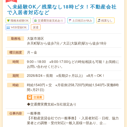
＼未経験OK／残業なし18時ピタ！不動産会社
で入居者対応など
職種未経験OK
交通費別途支給あり
土日祝日が休み
残業なし
WEB登録OK
派遣
大阪市港区
勤務地
弁天町駅から徒歩7分／大正(大阪府)駅から徒歩18分
月～金
曜日頻度
9:00～18:00 ※9:00-17:00などの時短相談も可能！お気軽に
時間
お問い合わせください。
2026/8/24～長期 ※長期(2ヶ月以上) ※8月～OK！
期間
時給1540円＋交 ※月収例:258,720円(時給1,540円×実働8時
時給
間×月21日)
交通費
◆交通費実費支給※当社規定あり
一般事務
仕事内容
【不動産賃貸会社での一般事務】・入居者対応・日程、協力
業者との調整・受付対応(一般入居様一部あり、企…