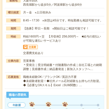
大阪市西区
勤務地
西長堀駅から徒歩5分／阿波座駅から徒歩6分
月～金 ※土日祝休み
曜日頻度
8:45～17:30 ※休憩は45分です。時短勤務も相談可能です。
時間
【急募】即日～長期 ※開始日はご相談可能です！
期間
時給1600円＋交 【月収例】256,000円～ ■給与の前払い
時給
が可能な速払いサービスあり
交通費
交通費支給あり
営業事務
仕事内容
＊受発注｜受注明細書＊付随書類の作成｜自社工場との納期
調整｜見積書作成｜納品書発送｜新加入スタッフへ…
職種未経験OK / ブランクOK / 英語力不要
応募資格
◆未経験者歓迎！◆社外メール応対経験をお持ちの方歓迎。
◆【必要なOAスキル】Excel（SUM関数）…
職場の雰囲気
年齢層