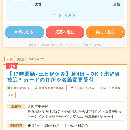
女性
男性
もっと見る
気になる!
応募へ進む
詳しく見る
派遣会社
株式会社日本パーソナルビジネス 大阪本社コール
未読
掲載日
2026/08/07
NEW
【17時退勤×土日祝休み】週4日～OK！未経験
歓迎＊カードの住所や名義変更受付
職種未経験OK
交通費別途支給あり
土日祝日が休み
WEB登録OK
派遣
大阪市中央区
勤務地
長堀橋駅から徒歩2分／心斎橋駅から徒歩8分／大阪難波駅か
ら---分／天王寺駅から---分／なんば(南海線)駅から---分
◆週4日～週5日勤務（月～金/平日のみ）
曜日頻度