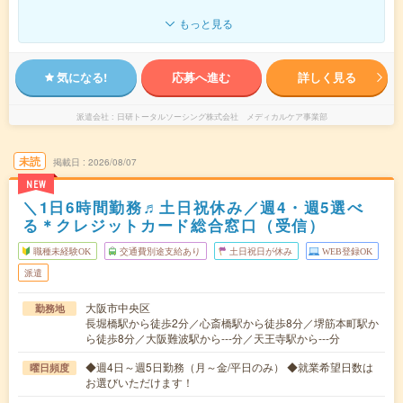
もっと見る
気になる!
応募へ進む
詳しく見る
派遣会社
日研トータルソーシング株式会社 メディカルケア事業部
未読
掲載日
2026/08/07
NEW
＼1日6時間勤務♬土日祝休み／週4・週5選べ
る＊クレジットカード総合窓口（受信）
職種未経験OK
交通費別途支給あり
土日祝日が休み
WEB登録OK
派遣
大阪市中央区
勤務地
長堀橋駅から徒歩2分／心斎橋駅から徒歩8分／堺筋本町駅か
ら徒歩8分／大阪難波駅から---分／天王寺駅から---分
◆週4日～週5日勤務（月～金/平日のみ） ◆就業希望日数は
曜日頻度
お選びいただけます！