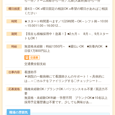
ら---分／ドーム前駅から---分／九条(大阪府)駅から---分
週4日～OK ※曜日固定の相談OK ※希望の曜日があればご相談
曜日頻度
ください
★スタート時間選べます／1日5時間～OK～シフト例～10:00
時間
～15:0011:00～16:0012…
【現在も積極採用中！急募！】■2カ月～ 8月～、9月スター
期間
トもOK！
無資格未経験：時給1350円～ ■週払いOK ■扶養内OK ■
時給
日収1万800円以上
交通費
交通費全額支給
看護助手
仕事内容
▼病院の一般病棟にて看護師さんのサポート！＜具体的に
は…＞〇カルテをファイリングする〇チェックシート…
職種未経験OK / ブランクOK / パソコンスキル不要 / 英語力不
応募資格
要
無資格・未経験OK年齢・学歴不問 ブランクOK★10名以上
採用予定履歴書は不要です。少しでも興味があ…
職場の雰囲気