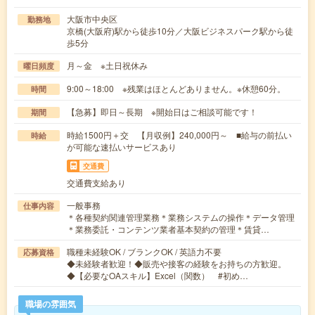
大阪市中央区
勤務地
京橋(大阪府)駅から徒歩10分／大阪ビジネスパーク駅から徒
歩5分
月～金 ※土日祝休み
曜日頻度
9:00～18:00 ※残業はほとんどありません。※休憩60分。
時間
【急募】即日～長期 ※開始日はご相談可能です！
期間
時給1500円＋交 【月収例】240,000円～ ■給与の前払い
時給
が可能な速払いサービスあり
交通費
交通費支給あり
一般事務
仕事内容
＊各種契約関連管理業務＊業務システムの操作＊データ管理
＊業務委託・コンテンツ業者基本契約の管理＊賃貸…
職種未経験OK / ブランクOK / 英語力不要
応募資格
◆未経験者歓迎！◆販売や接客の経験をお持ちの方歓迎。
◆【必要なOAスキル】Excel（関数） #初め…
職場の雰囲気