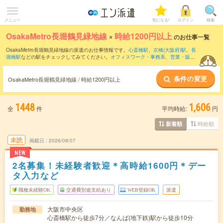
メニュー
気になる!
ログイン
検索
OsakaMetro長堀鶴見緑地線
×
時給1200円以上
のお仕事一覧
OsakaMetro長堀鶴見緑地線の派遣のお仕事情報です。
心斎橋駅
、
京橋(大阪府)駅
、
長
堀橋駅
などの駅をチェックしてみてください。
オフィスワーク・事務系
、
営業・販
売・サービス系
、
クリエイティブ系
などのお仕事を取り揃えています。さらに、
短期
・
単発
などの期間や、
職種未経験OK
などのこだわり条件で絞り込んでいただけます。
条件の変更
OsakaMetro長堀鶴見緑地線 / 時給1200円以上
1448
1,606
全
件
平均時給:
円
時給順
新着順
未読
掲載日
2026/08/07
NEW
2名募集！未経験者歓迎＊高時給1600円＊デー
タ入力など
職種未経験OK
交通費別途支給あり
WEB登録OK
派遣
大阪市中央区
勤務地
心斎橋駅から徒歩7分／なんば(地下鉄)駅から徒歩10分