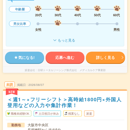
年齢層
20代
30代
40代
50代
60代
男女比率
女性
男性
もっと見る
気になる!
応募へ進む
詳しく見る
派遣会社
日研トータルソーシング株式会社 メディカルケア事業部
未読
掲載日
2026/08/07
NEW
＜週1～×フリーシフト＞高時給1800円×外国人
登用などの入力や集計作業！
職種未経験OK
土日祝日が休み
残業なし
派遣
大阪市中央区
勤務地
長堀橋駅から徒歩5分