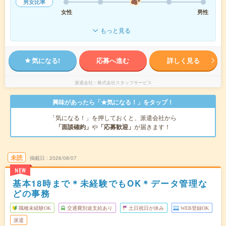
男女比率
女性
男性
もっと見る
気になる!
応募へ進む
詳しく見る
派遣会社
株式会社スタッフサービス
興味があったら「★気になる！」をタップ！
「気になる！」を押しておくと、派遣会社から
「面談確約」
や
「応募歓迎」
が届きます！
未読
掲載日
2026/08/07
NEW
基本18時まで＊未経験でもOK＊データ管理な
どの事務
職種未経験OK
交通費別途支給あり
土日祝日が休み
WEB登録OK
派遣