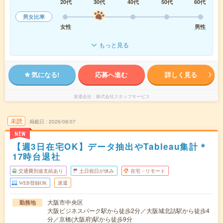
20代
30代
40代
50代
60代
男女比率
女性
男性
もっと見る
気になる!
応募へ進む
詳しく見る
派遣会社
株式会社スタッフサービス
未読
掲載日
2026/08/07
NEW
【週3日在宅OK】データ抽出やTableau集計＊
17時台退社
交通費別途支給あり
土日祝日が休み
在宅・リモート
WEB登録OK
派遣
大阪市中央区
勤務地
大阪ビジネスパーク駅から徒歩2分／大阪城北詰駅から徒歩4
分／京橋(大阪府)駅から徒歩9分