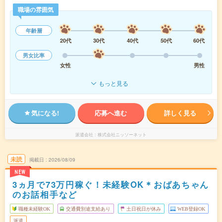
職場の雰囲気
年齢層
20代
30代
40代
50代
60代
男女比率
女性
男性
もっと見る
気になる!
応募へ進む
詳しく見る
派遣会社
株式会社ニッソーネット
未読
掲載日
2026/08/09
NEW
3ヵ月で73万円稼ぐ！未経験OK＊おばあちゃん
のお話相手など
職種未経験OK
交通費別途支給あり
土日祝日が休み
WEB登録OK
派遣