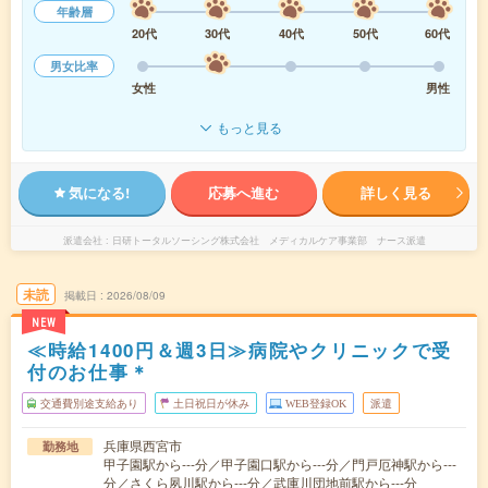
年齢層
20代
30代
40代
50代
60代
男女比率
女性
男性
もっと見る
気になる!
応募へ進む
詳しく見る
派遣会社
日研トータルソーシング株式会社 メディカルケア事業部 ナース派遣
未読
掲載日
2026/08/09
NEW
≪時給1400円＆週3日≫病院やクリニックで受
付のお仕事＊
交通費別途支給あり
土日祝日が休み
WEB登録OK
派遣
兵庫県西宮市
勤務地
甲子園駅から---分／甲子園口駅から---分／門戸厄神駅から---
分／さくら夙川駅から---分／武庫川団地前駅から---分