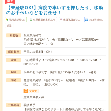
NEW
【未経験OK!】病院で車いすを押したり、移動
のお手伝いなどをお任せ！
職種未経験OK
交通費別途支給あり
土日祝日が休み
WEB登録OK
派遣
兵庫県尼崎市
勤務地
尼崎(阪神線)駅から---分／園田駅から---分／武庫川駅から---
分／猪名寺駅から---分
平日のみ週3日～OK！
曜日頻度
下記時間帯よりご相談OK07:30-16:30 / 08:00-17:00 /
時間
08:30-17:3…
長期のお仕事です。開始日はご相談ください！ ※急募
期間
無資格未経験：時給1350円～ 経験者：時給1450円～ ※前
時給
払い・日払い・週払いOK
交通費
交通費全額支給
看護助手
仕事内容
【病院で移動などのサポート】患者様が少しでも早く退院出