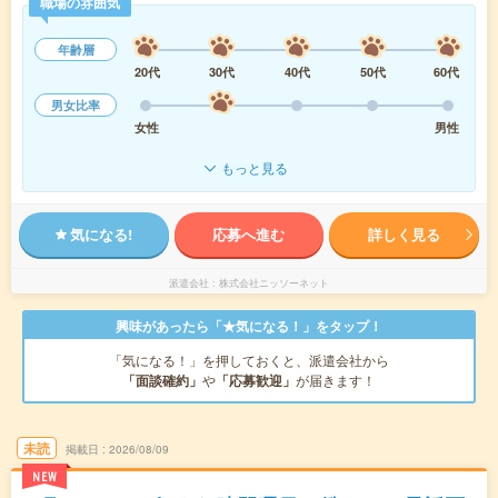
職場の雰囲気
年齢層
20代
30代
40代
50代
60代
男女比率
女性
男性
もっと見る
気になる!
応募へ進む
詳しく見る
派遣会社
株式会社ニッソーネット
興味があったら「★気になる！」をタップ！
「気になる！」を押しておくと、派遣会社から
「面談確約」
や
「応募歓迎」
が届きます！
未読
掲載日
2026/08/09
NEW