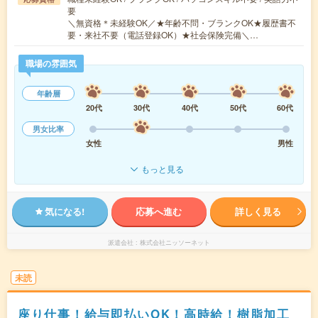
要
＼無資格＊未経験OK／★年齢不問・ブランクOK★履歴書不
要・来社不要（電話登録OK）★社会保険完備＼…
職場の雰囲気
年齢層
20代
30代
40代
50代
60代
男女比率
女性
男性
もっと見る
気になる!
応募へ進む
詳しく見る
派遣会社
株式会社ニッソーネット
未読
座り仕事！給与即払いOK！高時給！樹脂加工