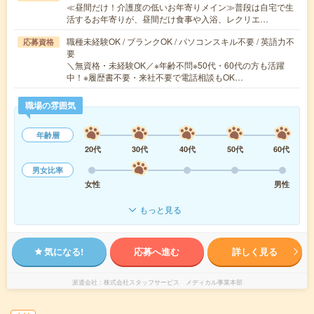
≪昼間だけ！介護度の低いお年寄りメイン≫普段は自宅で生
活するお年寄りが、昼間だけ食事や入浴、レクリエ…
職種未経験OK / ブランクOK / パソコンスキル不要 / 英語力不
応募資格
要
＼無資格・未経験OK／※年齢不問※50代・60代の方も活躍
中！※履歴書不要・来社不要で電話相談もOK…
職場の雰囲気
年齢層
20代
30代
40代
50代
60代
男女比率
女性
男性
もっと見る
気になる!
応募へ進む
詳しく見る
派遣会社
株式会社スタッフサービス メディカル事業本部