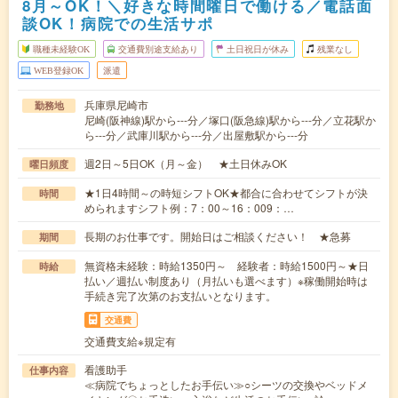
8月～OK！＼好きな時間曜日で働ける／電話面
談OK！病院での生活サポ
職種未経験OK
交通費別途支給あり
土日祝日が休み
残業なし
WEB登録OK
派遣
兵庫県尼崎市
勤務地
尼崎(阪神線)駅から---分／塚口(阪急線)駅から---分／立花駅か
ら---分／武庫川駅から---分／出屋敷駅から---分
週2日～5日OK（月～金） ★土日休みOK
曜日頻度
★1日4時間～の時短シフトOK★都合に合わせてシフトが決
時間
められますシフト例：7：00～16：009：…
長期のお仕事です。開始日はご相談ください！ ★急募
期間
無資格未経験：時給1350円～ 経験者：時給1500円～★日
時給
払い／週払い制度あり（月払いも選べます）※稼働開始時は
手続き完了次第のお支払いとなります。
交通費
交通費支給※規定有
看護助手
仕事内容
≪病院でちょっとしたお手伝い≫○シーツの交換やベッドメ