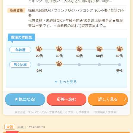
イキング〇お手洗い・入浴など生活のお手伝い○診…
職種未経験OK / ブランクOK / パソコンスキル不要 / 英語力不
応募資格
要
≪無資格・未経験OK≫年齢不問★10名以上採用予定★履歴
書は不要です。▽応募後の流れ1)翌営業日まで…
職場の雰囲気
年齢層
20代
30代
40代
50代
60代
男女比率
女性
男性
もっと見る
気になる!
応募へ進む
詳しく見る
派遣会社
マンパワーグループ株式会社 ケアサービス事業部 （医療福祉介護関連）
未読
掲載日
2026/08/09