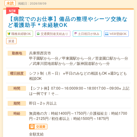
未読
掲載日
2026/08/09
NEW
【病院でのお仕事】備品の整理やシーツ交換な
ど看護助手＊未経験OK
職種未経験OK
交通費別途支給あり
土日祝日が休み
WEB登録OK
派遣
兵庫県西宮市
勤務地
甲子園駅から---分／甲東園駅から---分／苦楽園口駅から---分
／武庫川団地前駅から---分／阪神国道駅から---分
シフト制（月～日） ※平日のみなどの相談もOK ※週3なども
曜日頻度
相談OK
【シフト例】07:00～16:0009:00～18:0017:00～09:00※ 上記
時間
は一例です！そ…
即日～2ヶ月以上
期間
無資格の方：時給1400円～1750円 / 介護福祉士：時給1700
時給
円～2125円 / 初任者以上：時給1500円～1875円
交通費
全額支給