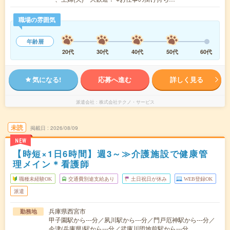
職場の雰囲気
年齢層
20代
30代
40代
50代
60代
気になる!
応募へ進む
詳しく見る
派遣会社
株式会社テクノ・サービス
未読
掲載日
2026/08/09
NEW
【時短×1日6時間】週3～≫介護施設で健康管
理メイン＊看護師
職種未経験OK
交通費別途支給あり
土日祝日が休み
WEB登録OK
派遣
兵庫県西宮市
勤務地
甲子園駅から---分／夙川駅から---分／門戸厄神駅から---分／
今津(兵庫県)駅から---分／武庫川団地前駅から---分