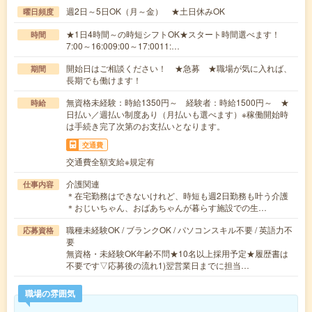
週2日～5日OK（月～金） ★土日休みOK
曜日頻度
★1日4時間～の時短シフトOK★スタート時間選べます！
時間
7:00～16:009:00～17:0011:…
開始日はご相談ください！ ★急募 ★職場が気に入れば、
期間
長期でも働けます！
無資格未経験：時給1350円～ 経験者：時給1500円～ ★
時給
日払い／週払い制度あり（月払いも選べます）※稼働開始時
は手続き完了次第のお支払いとなります。
交通費
交通費全額支給※規定有
介護関連
仕事内容
＊在宅勤務はできないけれど、時短も週2日勤務も叶う介護
＊おじいちゃん、おばあちゃんが暮らす施設での生…
職種未経験OK / ブランクOK / パソコンスキル不要 / 英語力不
応募資格
要
無資格・未経験OK年齢不問★10名以上採用予定★履歴書は
不要です▽応募後の流れ1)翌営業日までに担当…
職場の雰囲気