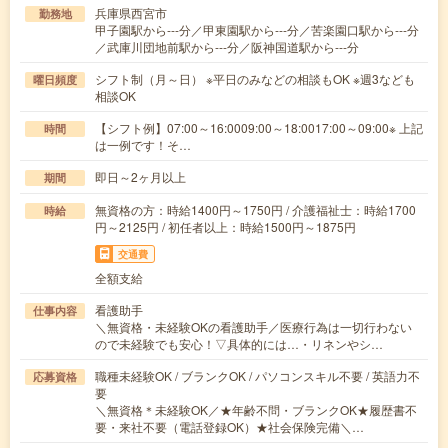
兵庫県西宮市
勤務地
甲子園駅から---分／甲東園駅から---分／苦楽園口駅から---分
／武庫川団地前駅から---分／阪神国道駅から---分
シフト制（月～日） ※平日のみなどの相談もOK ※週3なども
曜日頻度
相談OK
【シフト例】07:00～16:0009:00～18:0017:00～09:00※ 上記
時間
は一例です！そ…
即日～2ヶ月以上
期間
無資格の方：時給1400円～1750円 / 介護福祉士：時給1700
時給
円～2125円 / 初任者以上：時給1500円～1875円
交通費
全額支給
看護助手
仕事内容
＼無資格・未経験OKの看護助手／医療行為は一切行わない
ので未経験でも安心！▽具体的には…・リネンやシ…
職種未経験OK / ブランクOK / パソコンスキル不要 / 英語力不
応募資格
要
＼無資格＊未経験OK／★年齢不問・ブランクOK★履歴書不
要・来社不要（電話登録OK）★社会保険完備＼…