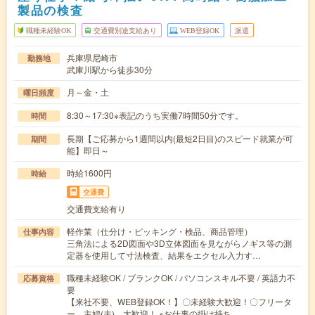
製品の検査
職種未経験OK
交通費別途支給あり
WEB登録OK
派遣
兵庫県尼崎市
勤務地
武庫川駅から徒歩30分
月～金・土
曜日頻度
8:30～17:30※表記のうち実働7時間50分です。
時間
長期【ご応募から1週間以内(最短2日目)のスピード就業が可
期間
能】即日～
時給1600円
時給
交通費
交通費支給有り
軽作業（仕分け・ピッキング・検品、商品管理）
仕事内容
三角法による2D図面や3D立体図面を見ながらノギス等の測
定器を使用して寸法検査、結果をエクセル入力す…
職種未経験OK / ブランクOK / パソコンスキル不要 / 英語力不
応募資格
要
【来社不要、WEB登録OK！】〇未経験大歓迎！〇フリータ
ー、主婦(夫) 大歓迎！ ※お仕事の掛け持ち…