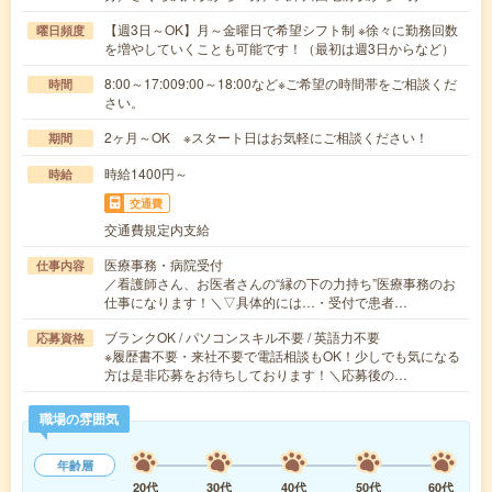
【週3日～OK】月～金曜日で希望シフト制 ※徐々に勤務回数
曜日頻度
を増やしていくことも可能です！（最初は週3日からなど）
8:00～17:009:00～18:00など※ご希望の時間帯をご相談くだ
時間
さい。
2ヶ月～OK ※スタート日はお気軽にご相談ください！
期間
時給1400円～
時給
交通費
交通費規定内支給
医療事務・病院受付
仕事内容
／看護師さん、お医者さんの“縁の下の力持ち”医療事務のお
仕事になります！＼▽具体的には…・受付で患者…
ブランクOK / パソコンスキル不要 / 英語力不要
応募資格
※履歴書不要・来社不要で電話相談もOK！少しでも気になる
方は是非応募をお待ちしております！＼応募後の…
職場の雰囲気
年齢層
20代
30代
40代
50代
60代