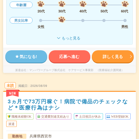
年齢層
20代
30代
40代
50代
60代
男女比率
女性
男性
もっと見る
気になる!
応募へ進む
詳しく見る
派遣会社
マンパワーグループ株式会社 ケアサービス事業部 （医療福祉介護関連）
未読
掲載日
2026/08/09
NEW
3ヵ月で73万円稼ぐ！病院で備品のチェックな
ど＊医療行為はナシ
職種未経験OK
交通費別途支給あり
土日祝日が休み
WEB登録OK
派遣
兵庫県西宮市
勤務地