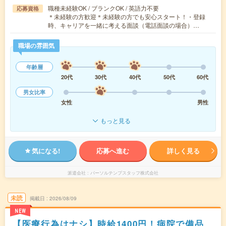
職種未経験OK / ブランクOK / 英語力不要
応募資格
＊未経験の方歓迎＊未経験の方でも安心スタート！・登録
時、キャリアを一緒に考える面談（電話面談の場合）…
職場の雰囲気
年齢層
20代
30代
40代
50代
60代
男女比率
女性
男性
もっと見る
気になる!
応募へ進む
詳しく見る
派遣会社
パーソルテンプスタッフ株式会社
未読
掲載日
2026/08/09
NEW
【医療行為はナシ】時給1400円！病院で備品