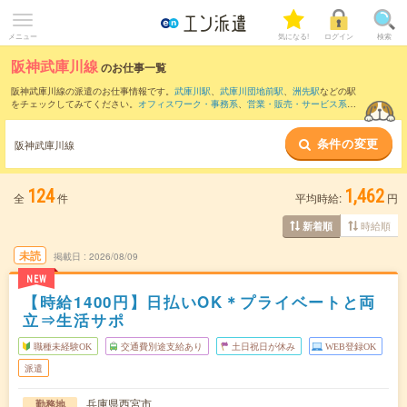
メニュー
気になる!
ログイン
検索
阪神武庫川線
のお仕事一覧
阪神武庫川線の派遣のお仕事情報です。
武庫川駅
、
武庫川団地前駅
、
洲先駅
などの駅
をチェックしてみてください。
オフィスワーク・事務系
、
営業・販売・サービス系
、
クリエイティブ系
などのお仕事を取り揃えています。さらに、
短期
・
単発
などの期間
や、
職種未経験OK
などのこだわり条件で絞り込んでいただけます。
条件の変更
阪神武庫川線
124
1,462
全
件
平均時給:
円
時給順
新着順
未読
掲載日
2026/08/09
NEW
【時給1400円】日払いOK＊プライベートと両
立⇒生活サポ
職種未経験OK
交通費別途支給あり
土日祝日が休み
WEB登録OK
派遣
兵庫県西宮市
勤務地