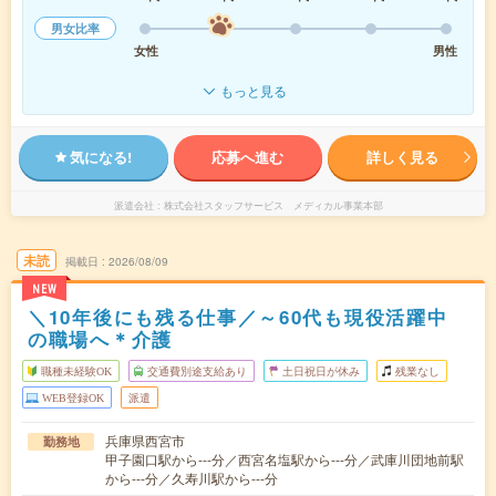
男女比率
女性
男性
もっと見る
気になる!
応募へ進む
詳しく見る
派遣会社
株式会社スタッフサービス メディカル事業本部
未読
掲載日
2026/08/09
NEW
＼10年後にも残る仕事／～60代も現役活躍中
の職場へ＊介護
職種未経験OK
交通費別途支給あり
土日祝日が休み
残業なし
WEB登録OK
派遣
兵庫県西宮市
勤務地
甲子園口駅から---分／西宮名塩駅から---分／武庫川団地前駅
から---分／久寿川駅から---分