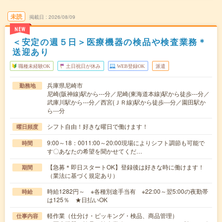
未読
掲載日
2026/08/09
NEW
＜安定の週５日＞医療機器の検品や検査業務＊
送迎あり
職種未経験OK
土日祝日が休み
WEB登録OK
派遣
兵庫県尼崎市
勤務地
尼崎(阪神線)駅から---分／尼崎(東海道本線)駅から徒歩---分／
武庫川駅から---分／西宮(ＪＲ線)駅から徒歩---分／園田駅か
ら---分
シフト自由！好きな曜日で働けます！
曜日頻度
9:00～18：0011:00～20:00現場によりシフト調節も可能で
時間
す〇あなたの希望を聞かせてくだ…
【急募＊即日スタートOK】登録後は好きな時に働けます！
期間
（業法に基づく規定あり）
時給1282円～ ※各種別途手当有 ※22:00～翌5:00の夜勤帯
時給
は125％ ★日払いOK
軽作業（仕分け・ピッキング・検品、商品管理）
仕事内容