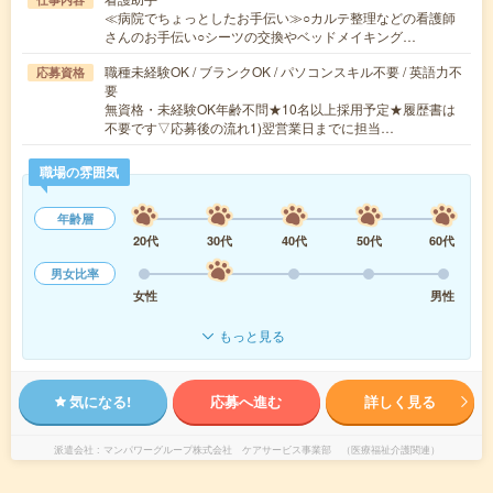
≪病院でちょっとしたお手伝い≫○カルテ整理などの看護師
さんのお手伝い○シーツの交換やベッドメイキング…
職種未経験OK / ブランクOK / パソコンスキル不要 / 英語力不
応募資格
要
無資格・未経験OK年齢不問★10名以上採用予定★履歴書は
不要です▽応募後の流れ1)翌営業日までに担当…
職場の雰囲気
年齢層
20代
30代
40代
50代
60代
男女比率
女性
男性
もっと見る
気になる!
応募へ進む
詳しく見る
派遣会社
マンパワーグループ株式会社 ケアサービス事業部 （医療福祉介護関連）