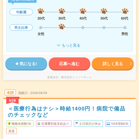
年齢層
20代
30代
40代
50代
60代
男女比率
女性
男性
もっと見る
気になる!
応募へ進む
詳しく見る
派遣会社
株式会社ニッソーネット
未読
掲載日
2026/08/09
NEW
＜医療行為はナシ＞時給1400円！病院で備品
のチェックなど
職種未経験OK
交通費別途支給あり
土日祝日が休み
WEB登録OK
派遣