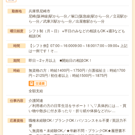
兵庫県尼崎市
勤務地
尼崎(阪神線)駅から---分／塚口(阪急線)駅から---分／立花駅か
ら---分／武庫川駅から---分／出屋敷駅から---分
シフト制（月～日） ※平日のみなどの相談もOK ※週3なども
曜日頻度
相談OK
【シフト例】07:00～16:0009:00～18:0017:00～09:00※ 上記
時間
は一例です！そ…
即日～2ヶ月以上 ■開始日の相談OK！
期間
無資格の方：時給1400円～1750円 / 介護福祉士：時給1700
時給
円～2125円 / 初任者以上：時給1500円～1875円
交通費
全額支給
介護関連
仕事内容
／利用者の方の日常生活をサポート！＼▽具体的には…・買
い物や散歩に付き添ったり・折り紙や体操などのレ…
職種未経験OK / ブランクOK / パソコンスキル不要 / 英語力不
応募資格
要
＼無資格＊未経験OK／★年齢不問・ブランクOK★履歴書不