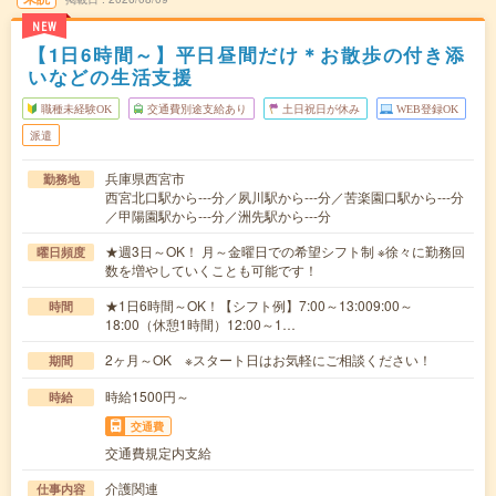
NEW
【1日6時間～】平日昼間だけ＊お散歩の付き添
いなどの生活支援
職種未経験OK
交通費別途支給あり
土日祝日が休み
WEB登録OK
派遣
兵庫県西宮市
勤務地
西宮北口駅から---分／夙川駅から---分／苦楽園口駅から---分
／甲陽園駅から---分／洲先駅から---分
★週3日～OK！ 月～金曜日での希望シフト制 ※徐々に勤務回
曜日頻度
数を増やしていくことも可能です！
★1日6時間～OK！【シフト例】7:00～13:009:00～
時間
18:00（休憩1時間）12:00～1…
2ヶ月～OK ※スタート日はお気軽にご相談ください！
期間
時給1500円～
時給
交通費
交通費規定内支給
介護関連
仕事内容