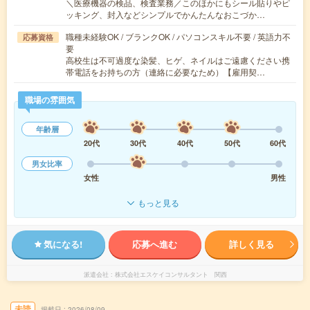
＼医療機器の検品、検査業務／このほかにもシール貼りやピ
ッキング、封入などシンプルでかんたんなおこづか…
職種未経験OK / ブランクOK / パソコンスキル不要 / 英語力不
応募資格
要
高校生は不可過度な染髪、ヒゲ、ネイルはご遠慮ください携
帯電話をお持ちの方（連絡に必要なため）【雇用契…
職場の雰囲気
年齢層
20代
30代
40代
50代
60代
男女比率
女性
男性
もっと見る
気になる!
応募へ進む
詳しく見る
派遣会社
株式会社エスケイコンサルタント 関西
未読
掲載日
2026/08/09