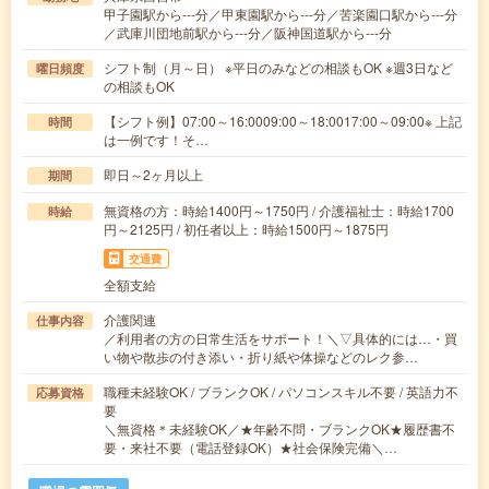
甲子園駅から---分／甲東園駅から---分／苦楽園口駅から---分
／武庫川団地前駅から---分／阪神国道駅から---分
シフト制（月～日） ※平日のみなどの相談もOK ※週3日など
曜日頻度
の相談もOK
【シフト例】07:00～16:0009:00～18:0017:00～09:00※ 上記
時間
は一例です！そ…
即日～2ヶ月以上
期間
無資格の方：時給1400円～1750円 / 介護福祉士：時給1700
時給
円～2125円 / 初任者以上：時給1500円～1875円
交通費
全額支給
介護関連
仕事内容
／利用者の方の日常生活をサポート！＼▽具体的には…・買
い物や散歩の付き添い・折り紙や体操などのレク参…
職種未経験OK / ブランクOK / パソコンスキル不要 / 英語力不
応募資格
要
＼無資格＊未経験OK／★年齢不問・ブランクOK★履歴書不
要・来社不要（電話登録OK）★社会保険完備＼…