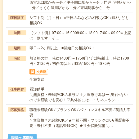
西宮北口駅から---分／甲子園口駅から---分／門戸厄神駅から-
--分／さくら夙川駅から---分／東鳴尾駅から---分
シフト制（月～日） ※平日のみなどの相談もOK ※週3なども
曜日頻度
相談OK
【シフト例】07:00～16:0009:00～18:0017:00～09:00※ 上記
時間
は一例です！そ…
即日～2ヶ月以上 ■開始日の相談OK！
期間
無資格の方：時給1400円～1750円 / 介護福祉士：時給1700
時給
円～2125円 / 初任者以上：時給1500円～1875円
交通費
全額支給
看護助手
仕事内容
＼無資格・未経験OKの看護助手／医療行為は一切行わない
ので未経験でも安心！▽具体的には…・リネンやシ…
職種未経験OK / ブランクOK / パソコンスキル不要 / 英語力不
応募資格
要
＼無資格＊未経験OK／★年齢不問・ブランクOK★履歴書不
要・来社不要（電話登録OK）★社会保険完備＼…
職場の雰囲気