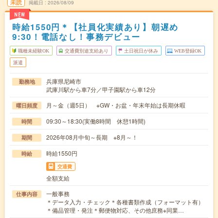
未読
掲載日
2026/08/09
NEW
時給1550円＊【社員化実績あり】朝遅め
9:30！電話なし！事務デビュー
職種未経験OK
交通費別途支給あり
土日祝日が休み
WEB登録OK
派遣
兵庫県尼崎市
勤務地
武庫川駅から車7分／甲子園駅から車12分
月～金（週5日） ※GW・お盆・年末年始は長期休暇
曜日頻度
09:30～18:30(実働8時間 休憩1時間)
時間
2026年08月中旬～長期 ※8月～！
期間
時給1550円
時給
交通費
全額支給
一般事務
仕事内容
＊データ入力・チェック＊各種書類作成（フォーマット有）
＊備品管理・発注＊郵便物対応、その他庶務※同業…