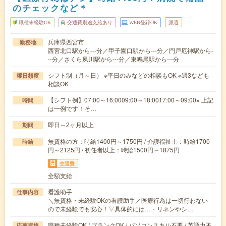
のチェックなど＊
職種未経験OK
交通費別途支給あり
WEB登録OK
派遣
兵庫県西宮市
勤務地
西宮北口駅から---分／甲子園口駅から---分／門戸厄神駅から-
--分／さくら夙川駅から---分／東鳴尾駅から---分
シフト制（月～日） ※平日のみなどの相談もOK ※週3なども
曜日頻度
相談OK
【シフト例】07:00～16:0009:00～18:0017:00～09:00※ 上記
時間
は一例です！そ…
即日～2ヶ月以上
期間
無資格の方：時給1400円～1750円 / 介護福祉士：時給1700
時給
円～2125円 / 初任者以上：時給1500円～1875円
交通費
全額支給
看護助手
仕事内容
＼無資格・未経験OKの看護助手／医療行為は一切行わない
ので未経験でも安心！▽具体的には…・リネンやシ…
職種未経験OK / ブランクOK / パソコンスキル不要 / 英語力不
応募資格