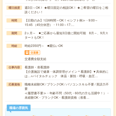
週3日～OK！ ★曜日固定の相談OK！ ★ご希望の曜日をご相
曜日頻度
談ください！
【日勤のみ】1日6時間～OK！≪シフト例≫・9:00～
時間
15:45 （45分休憩）・11:00～17:…
2ヶ月～ ■ご応募から最短3日後に開始可能 8月～、9月ス
期間
タートもOK！
時給2350円～ ■週払いOK
時給
交通費
交通費全額支給
看護師・准看護師
仕事内容
【介護施設で健康・体調管理がメイン＊看護師】▼具体的に
は…○バイタルチェック 体温・脈拍・呼吸・血圧…
職種未経験OK / ブランクOK / パソコンスキル不要 / 英語力不
応募資格
要
≪履歴書不要≫・年齢不問（50代・60代の方も活躍中！）・
未経験OK・ブランクOK・看護師資格（准看…
職場の雰囲気