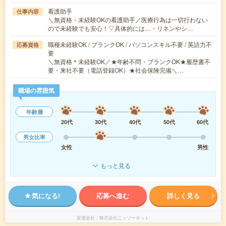
看護助手
仕事内容
＼無資格・未経験OKの看護助手／医療行為は一切行わない
ので未経験でも安心！▽具体的には…・リネンやシ…
職種未経験OK / ブランクOK / パソコンスキル不要 / 英語力不
応募資格
要
＼無資格＊未経験OK／★年齢不問・ブランクOK★履歴書不
要・来社不要（電話登録OK）★社会保険完備＼…
職場の雰囲気
年齢層
20代
30代
40代
50代
60代
男女比率
女性
男性
もっと見る
気になる!
応募へ進む
詳しく見る
派遣会社
株式会社ニッソーネット