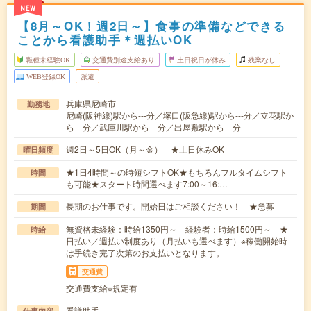
NEW
【8月～OK！週2日～】食事の準備などできる
ことから看護助手＊週払いOK
職種未経験OK
交通費別途支給あり
土日祝日が休み
残業なし
WEB登録OK
派遣
兵庫県尼崎市
勤務地
尼崎(阪神線)駅から---分／塚口(阪急線)駅から---分／立花駅か
ら---分／武庫川駅から---分／出屋敷駅から---分
週2日～5日OK（月～金） ★土日休みOK
曜日頻度
★1日4時間～の時短シフトOK★もちろんフルタイムシフト
時間
も可能★スタート時間選べます7:00～16:…
長期のお仕事です。開始日はご相談ください！ ★急募
期間
無資格未経験：時給1350円～ 経験者：時給1500円～ ★
時給
日払い／週払い制度あり（月払いも選べます）※稼働開始時
は手続き完了次第のお支払いとなります。
交通費
交通費支給※規定有
看護助手
仕事内容