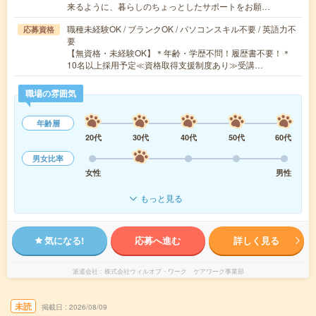
来るように、暮らしのちょっとしたサポートをお願…
職種未経験OK / ブランクOK / パソコンスキル不要 / 英語力不
応募資格
要
【無資格・未経験OK】＊年齢・学歴不問！履歴書不要！＊
10名以上採用予定≪資格取得支援制度あり≫受講…
職場の雰囲気
年齢層
20代
30代
40代
50代
60代
男女比率
女性
男性
もっと見る
気になる!
応募へ進む
詳しく見る
派遣会社
株式会社ウィルオブ・ワーク ケアワーク事業部
未読
掲載日
2026/08/09