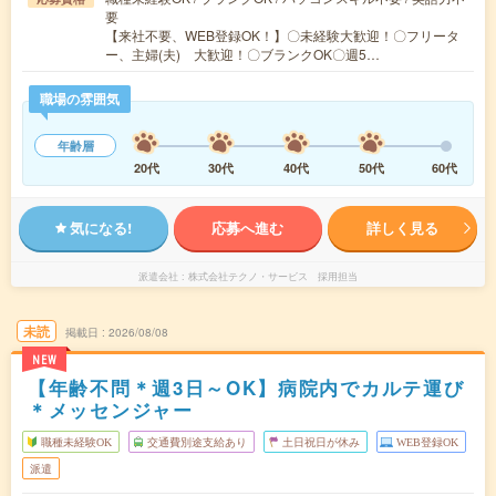
要
【来社不要、WEB登録OK！】〇未経験大歓迎！〇フリータ
ー、主婦(夫) 大歓迎！〇ブランクOK〇週5…
職場の雰囲気
年齢層
20代
30代
40代
50代
60代
気になる!
応募へ進む
詳しく見る
派遣会社
株式会社テクノ・サービス 採用担当
未読
掲載日
2026/08/08
NEW
【年齢不問＊週3日～OK】病院内でカルテ運び
＊メッセンジャー
職種未経験OK
交通費別途支給あり
土日祝日が休み
WEB登録OK
派遣