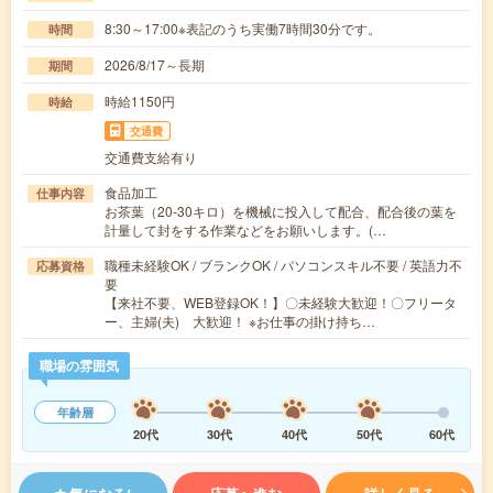
8:30～17:00※表記のうち実働7時間30分です。
時間
2026/8/17～長期
期間
時給1150円
時給
交通費
交通費支給有り
食品加工
仕事内容
お茶葉（20-30キロ）を機械に投入して配合、配合後の葉を
計量して封をする作業などをお願いします。(…
職種未経験OK / ブランクOK / パソコンスキル不要 / 英語力不
応募資格
要
【来社不要、WEB登録OK！】〇未経験大歓迎！〇フリータ
ー、主婦(夫) 大歓迎！ ※お仕事の掛け持ち…
職場の雰囲気
年齢層
20代
30代
40代
50代
60代