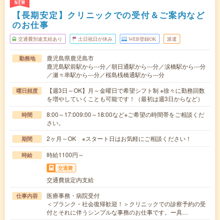
NEW
【長期安定】クリニックでの受付＆ご案内など
のお仕事
交通費別途支給あり
土日祝日が休み
WEB登録OK
派遣
鹿児島県鹿児島市
勤務地
鹿児島駅前駅から---分／朝日通駅から---分／涙橋駅から---分
／瀬々串駅から---分／桜島桟橋通駅から---分
【週3日～OK】月～金曜日で希望シフト制 ※徐々に勤務回数
曜日頻度
を増やしていくことも可能です！（最初は週3日からなど）
8:00～17:009:00～18:00など※ご希望の時間帯をご相談くだ
時間
さい。
2ヶ月～OK ※スタート日はお気軽にご相談ください！
期間
時給1100円～
時給
交通費
交通費規定内支給
医療事務・病院受付
仕事内容
＜ブランク・社会復帰歓迎！＞クリニックでの診察予約の受
付とそれに伴うシンプルな事務のお仕事です。ー具…