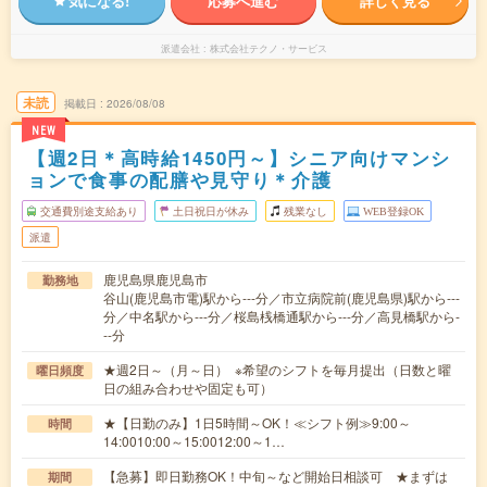
気になる!
応募へ進む
詳しく見る
派遣会社
株式会社テクノ・サービス
未読
掲載日
2026/08/08
NEW
【週2日＊高時給1450円～】シニア向けマンシ
ョンで食事の配膳や見守り＊介護
交通費別途支給あり
土日祝日が休み
残業なし
WEB登録OK
派遣
鹿児島県鹿児島市
勤務地
谷山(鹿児島市電)駅から---分／市立病院前(鹿児島県)駅から---
分／中名駅から---分／桜島桟橋通駅から---分／高見橋駅から-
--分
★週2日～（月～日） ※希望のシフトを毎月提出（日数と曜
曜日頻度
日の組み合わせや固定も可）
★【日勤のみ】1日5時間～OK！≪シフト例≫9:00～
時間
14:0010:00～15:0012:00～1…
【急募】即日勤務OK！中旬～など開始日相談可 ★まずは
期間