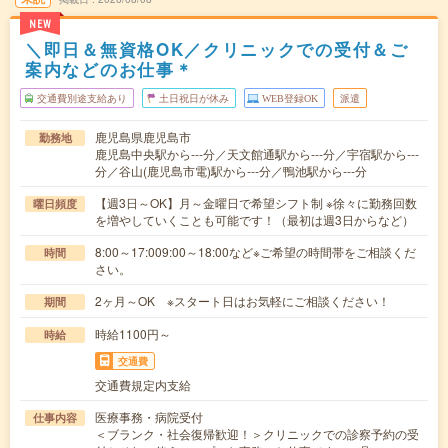
NEW
＼即日＆無資格OK／クリニックでの受付＆ご
案内などのお仕事＊
交通費別途支給あり
土日祝日が休み
WEB登録OK
派遣
鹿児島県鹿児島市
勤務地
鹿児島中央駅から---分／天文館通駅から---分／宇宿駅から---
分／谷山(鹿児島市電)駅から---分／鴨池駅から---分
【週3日～OK】月～金曜日で希望シフト制 ※徐々に勤務回数
曜日頻度
を増やしていくことも可能です！（最初は週3日からなど）
8:00～17:009:00～18:00など※ご希望の時間帯をご相談くだ
時間
さい。
2ヶ月～OK ※スタート日はお気軽にご相談ください！
期間
時給1100円～
時給
交通費
交通費規定内支給
医療事務・病院受付
仕事内容
＜ブランク・社会復帰歓迎！＞クリニックでの診察予約の受