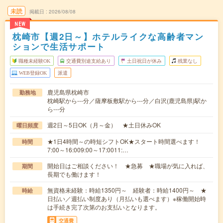
未読
掲載日
2026/08/08
NEW
枕崎市【週2日～】ホテルライクな高齢者マン
ションで生活サポート
職種未経験OK
交通費別途支給あり
土日祝日が休み
残業なし
WEB登録OK
派遣
鹿児島県枕崎市
勤務地
枕崎駅から---分／薩摩板敷駅から---分／白沢(鹿児島県)駅か
ら---分
週2日～5日OK（月～金） ★土日休みOK
曜日頻度
★1日4時間～の時短シフトOK★スタート時間選べます！
時間
7:00～16:009:00～17:0011:…
開始日はご相談ください！ ★急募 ★職場が気に入れば、
期間
長期でも働けます！
無資格未経験：時給1350円～ 経験者：時給1400円～ ★
時給
日払い／週払い制度あり（月払いも選べます）※稼働開始時
は手続き完了次第のお支払いとなります。
交通費