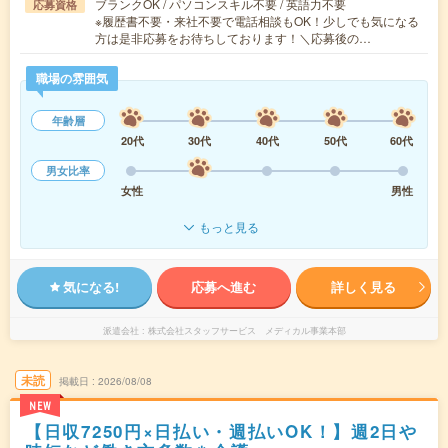
ブランクOK / パソコンスキル不要 / 英語力不要
応募資格
※履歴書不要・来社不要で電話相談もOK！少しでも気になる
方は是非応募をお待ちしております！＼応募後の…
職場の雰囲気
年齢層
20代
30代
40代
50代
60代
男女比率
女性
男性
もっと見る
気になる!
応募へ進む
詳しく見る
派遣会社
株式会社スタッフサービス メディカル事業本部
未読
掲載日
2026/08/08
NEW
【日収7250円×日払い・週払いOK！】週2日や