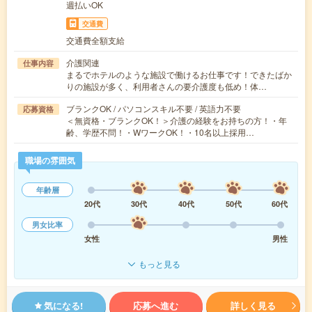
週払いOK
交通費
交通費全額支給
介護関連
仕事内容
まるでホテルのような施設で働けるお仕事です！できたばか
りの施設が多く、利用者さんの要介護度も低め！体…
ブランクOK / パソコンスキル不要 / 英語力不要
応募資格
＜無資格・ブランクOK！＞介護の経験をお持ちの方！・年
齢、学歴不問！・WワークOK！・10名以上採用…
職場の雰囲気
年齢層
20代
30代
40代
50代
60代
男女比率
女性
男性
もっと見る
気になる!
応募へ進む
詳しく見る