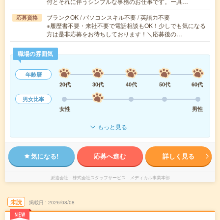
付とそれに伴うシンプルな事務のお仕事です。ー具…
ブランクOK / パソコンスキル不要 / 英語力不要
応募資格
※履歴書不要・来社不要で電話相談もOK！少しでも気になる
方は是非応募をお待ちしております！＼応募後の…
職場の雰囲気
年齢層
20代
30代
40代
50代
60代
男女比率
女性
男性
もっと見る
気になる!
応募へ進む
詳しく見る
派遣会社
株式会社スタッフサービス メディカル事業本部
未読
掲載日
2026/08/08
NEW