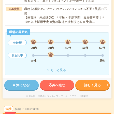
来るように、暮らしのちょっとしたサポートをお願…
職種未経験OK / ブランクOK / パソコンスキル不要 / 英語力不
応募資格
要
【無資格・未経験OK】＊年齢・学歴不問！履歴書不要！＊
10名以上採用予定≪資格取得支援制度あり≫受講…
職場の雰囲気
年齢層
20代
30代
40代
50代
60代
男女比率
女性
男性
もっと見る
気になる!
応募へ進む
詳しく見る
派遣会社
株式会社ウィルオブ・ワーク ケアワーク事業部
未読
掲載日
2026/08/08