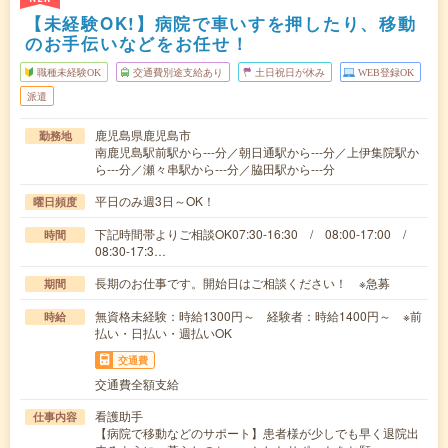
【未経験OK!】病院で車いすを押したり、移動
のお手伝いなどをお任せ！
職種未経験OK
交通費別途支給あり
土日祝日が休み
WEB登録OK
派遣
鹿児島県鹿児島市
勤務地
南鹿児島駅前駅から---分／朝日通駅から---分／上伊集院駅か
ら---分／瀬々串駅から---分／脇田駅から---分
平日のみ週3日～OK！
曜日頻度
下記時間帯よりご相談OK07:30-16:30 / 08:00-17:00 /
時間
08:30-17:3…
長期のお仕事です。開始日はご相談ください！ ※急募
期間
無資格未経験：時給1300円～ 経験者：時給1400円～ ※前
時給
払い・日払い・週払いOK
交通費
交通費全額支給
看護助手
仕事内容
【病院で移動などのサポート】患者様が少しでも早く退院出