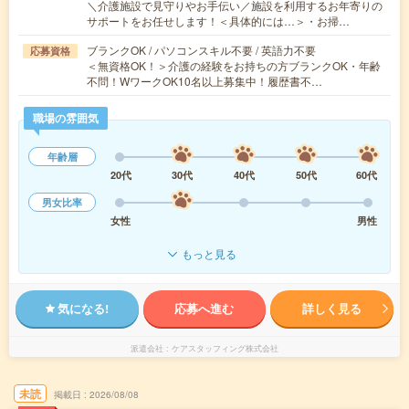
＼介護施設で見守りやお手伝い／施設を利用するお年寄りの
サポートをお任せします！＜具体的には…＞・お掃…
ブランクOK / パソコンスキル不要 / 英語力不要
応募資格
＜無資格OK！＞介護の経験をお持ちの方ブランクOK・年齢
不問！WワークOK10名以上募集中！履歴書不…
職場の雰囲気
年齢層
20代
30代
40代
50代
60代
男女比率
女性
男性
もっと見る
気になる!
応募へ進む
詳しく見る
派遣会社
ケアスタッフィング株式会社
未読
掲載日
2026/08/08