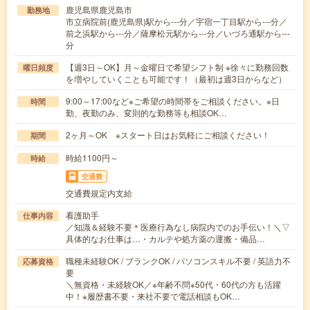
鹿児島県鹿児島市
勤務地
市立病院前(鹿児島県)駅から---分／宇宿一丁目駅から---分／
前之浜駅から---分／薩摩松元駅から---分／いづろ通駅から---
分
【週3日～OK】月～金曜日で希望シフト制 ※徐々に勤務回数
曜日頻度
を増やしていくことも可能です！（最初は週3日からなど）
9:00～17:00など※ご希望の時間帯をご相談ください。※日
時間
勤、夜勤のみ、変則的な勤務等も相談OK…
2ヶ月～OK ※スタート日はお気軽にご相談ください！
期間
時給1100円～
時給
交通費
交通費規定内支給
看護助手
仕事内容
／知識＆経験不要＊医療行為なし病院内でのお手伝い！＼▽
具体的なお仕事は…・カルテや処方薬の運搬・備品…
職種未経験OK / ブランクOK / パソコンスキル不要 / 英語力不
応募資格
要
＼無資格・未経験OK／※年齢不問※50代・60代の方も活躍
中！※履歴書不要・来社不要で電話相談もOK…