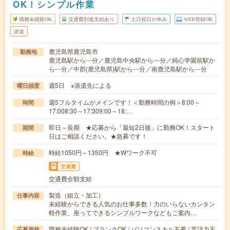
OK！シンプル作業
職種未経験OK
交通費別途支給あり
土日祝日が休み
WEB登録OK
派遣
鹿児島県鹿児島市
勤務地
鹿児島駅から---分／鹿児島中央駅から---分／純心学園前駅か
ら---分／中郡(鹿児島県)駅から---分／南鹿児島駅から---分
週5日 ※派遣先による
曜日頻度
週5フルタイムがメインです！＜勤務時間の例＞8:00～
時間
17:008:30～17:309:00～18:…
即日～長期 ★応募から「最短2日後」に勤務OK！スタート
期間
日はご相談ください。★急募です！
時給1050円～1350円 ★Wワーク不可
時給
交通費
交通費全額支給
製造（組立・加工）
仕事内容
未経験からできる人気のお仕事多数！力のいらないカンタン
軽作業、座ってできるシンプルワークなどもご案内…
職種未経験OK / ブランクOK / パソコンスキル不要 / 英語力不
応募資格