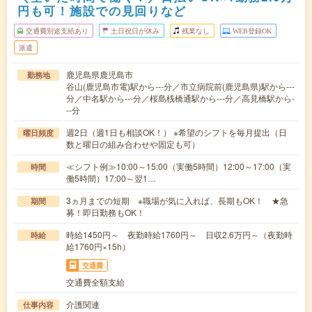
円も可！施設での見回りなど
交通費別途支給あり
土日祝日が休み
残業なし
WEB登録OK
派遣
鹿児島県鹿児島市
勤務地
谷山(鹿児島市電)駅から---分／市立病院前(鹿児島県)駅から---
分／中名駅から---分／桜島桟橋通駅から---分／高見橋駅から-
--分
週2日（週1日も相談OK！） ※希望のシフトを毎月提出（日
曜日頻度
数と曜日の組み合わせや固定も可）
≪シフト例≫10:00～15:00（実働5時間）12:00～17:00（実
時間
働5時間）17:00～翌1…
3ヵ月までの短期 ※職場が気に入れば、長期もOK！ ★急
期間
募！即日勤務もOK！
時給1450円～ 夜勤時給1760円～ 日収2.6万円～（夜勤時
時給
給1760円×15h）
交通費
交通費全額支給
介護関連
仕事内容