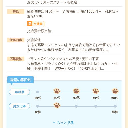
お試し2カ月～のスタートも歓迎！
経験者時給1450円～ 介護福祉士時給1500円～ ※日払い/
時給
週払いOK
交通費
交通費全額支給
介護関連
仕事内容
まるで高級マンションのような施設で働けるお仕事です！で
きたばかりの施設が多く、利用者さんの要介護度も…
ブランクOK / パソコンスキル不要 / 英語力不要
応募資格
＜無資格・ブランクOK！＞介護の経験をお持ちの方！・年
齢、学歴不問！・WワークOK！・10名以上採用…
職場の雰囲気
年齢層
20代
30代
40代
50代
60代
男女比率
女性
男性
もっと見る