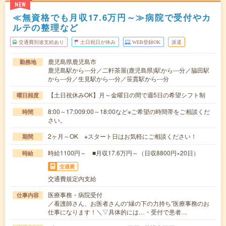
NEW
≪無資格でも月収17.6万円～≫病院で受付やカ
ルテの整理など
交通費別途支給あり
土日祝日が休み
WEB登録OK
派遣
鹿児島県鹿児島市
勤務地
鹿児島駅から---分／二軒茶屋(鹿児島県)駅から---分／脇田駅
から---分／生見駅から---分／笹貫駅から---分
【土日祝休みOK】月～金曜日の間で週5日の希望シフト制
曜日頻度
8:00～17:009:00～18:00など※ご希望の時間帯をご相談くだ
時間
さい。
2ヶ月～OK ※スタート日はお気軽にご相談ください！
期間
時給1100円～ ■月収17.6万円～（日収8800円×20日）
時給
交通費
交通費規定内支給
医療事務・病院受付
仕事内容
／看護師さん、お医者さんの“縁の下の力持ち”医療事務のお
仕事になります！＼▽具体的には…・受付で患者…