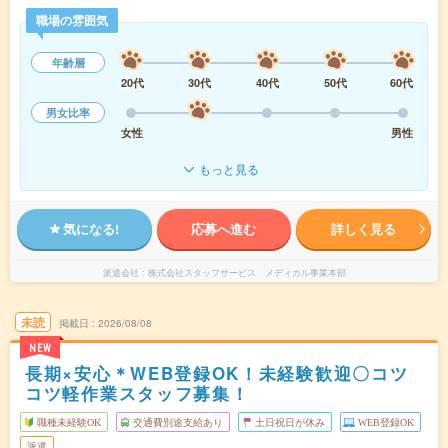
職場の雰囲気
年齢層
20代
30代
40代
50代
60代
男女比率
女性
男性
もっと見る
気になる!
応募へ進む
詳しく見る
派遣会社
株式会社スタッフサービス メディカル事業本部
未読
掲載日
2026/08/08
NEW
長期×安心＊WEB登録OK！未経験歓迎〇コツ
コツ軽作業スタッフ募集！
職種未経験OK
交通費別途支給あり
土日祝日が休み
WEB登録OK
派遣