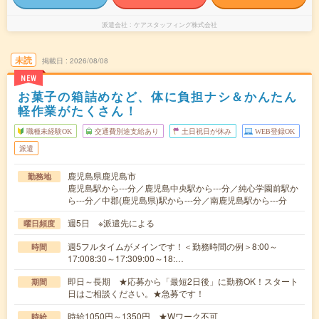
派遣会社
ケアスタッフィング株式会社
未読
掲載日
2026/08/08
NEW
お菓子の箱詰めなど、体に負担ナシ＆かんたん
軽作業がたくさん！
職種未経験OK
交通費別途支給あり
土日祝日が休み
WEB登録OK
派遣
鹿児島県鹿児島市
勤務地
鹿児島駅から---分／鹿児島中央駅から---分／純心学園前駅か
ら---分／中郡(鹿児島県)駅から---分／南鹿児島駅から---分
週5日 ※派遣先による
曜日頻度
週5フルタイムがメインです！＜勤務時間の例＞8:00～
時間
17:008:30～17:309:00～18:…
即日～長期 ★応募から「最短2日後」に勤務OK！スタート
期間
日はご相談ください。★急募です！
時給1050円～1350円 ★Wワーク不可
時給