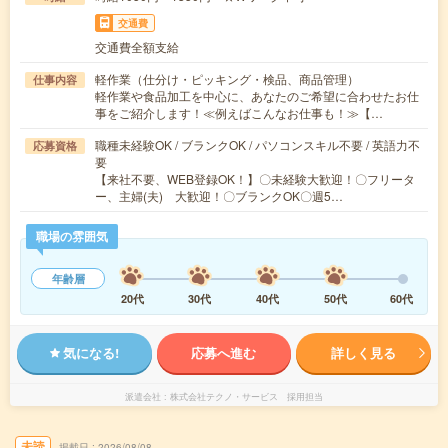
交通費
交通費全額支給
軽作業（仕分け・ピッキング・検品、商品管理）
仕事内容
軽作業や食品加工を中心に、あなたのご希望に合わせたお仕
事をご紹介します！≪例えばこんなお仕事も！≫【…
職種未経験OK / ブランクOK / パソコンスキル不要 / 英語力不
応募資格
要
【来社不要、WEB登録OK！】〇未経験大歓迎！〇フリータ
ー、主婦(夫) 大歓迎！〇ブランクOK〇週5…
職場の雰囲気
年齢層
20代
30代
40代
50代
60代
気になる!
応募へ進む
詳しく見る
派遣会社
株式会社テクノ・サービス 採用担当
未読
掲載日
2026/08/08