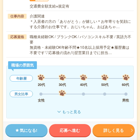
交通費全額支給※規定有
介護関連
仕事内容
＊入居者の方の「ありがとう」が嬉しい＊お年寄りを笑顔に
する介護のお仕事です。おじいちゃん、おばあちゃ…
職種未経験OK / ブランクOK / パソコンスキル不要 / 英語力不
応募資格
要
無資格・未経験OK年齢不問★10名以上採用予定★履歴書は
不要です▽応募後の流れ1)翌営業日までに担当…
職場の雰囲気
年齢層
20代
30代
40代
50代
60代
男女比率
女性
男性
もっと見る
気になる!
応募へ進む
詳しく見る