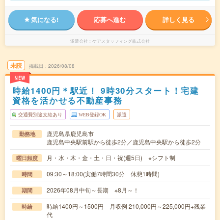
気になる!
応募へ進む
詳しく見る
派遣会社
ケアスタッフィング株式会社
未読
掲載日
2026/08/08
NEW
時給1400円＊駅近！ 9時30分スタート！宅建
資格を活かせる不動産事務
交通費別途支給あり
WEB登録OK
派遣
鹿児島県鹿児島市
勤務地
鹿児島中央駅前駅から徒歩2分／鹿児島中央駅から徒歩2分
月・水・木・金・土・日・祝(週5日) ※シフト制
曜日頻度
09:30～18:00(実働7時間30分 休憩1時間)
時間
2026年08月中旬～長期 ※8月～！
期間
時給1400円～1500円 月収例 210,000円～225,000円+残業
時給
代