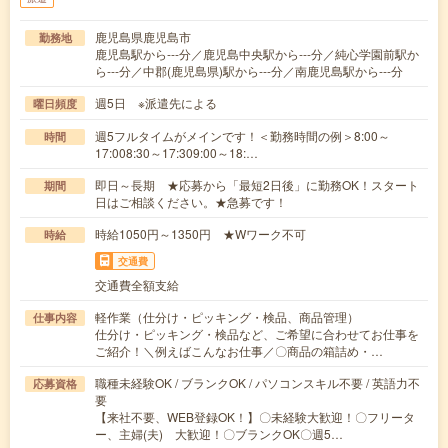
鹿児島県鹿児島市
勤務地
鹿児島駅から---分／鹿児島中央駅から---分／純心学園前駅か
ら---分／中郡(鹿児島県)駅から---分／南鹿児島駅から---分
週5日 ※派遣先による
曜日頻度
週5フルタイムがメインです！＜勤務時間の例＞8:00～
時間
17:008:30～17:309:00～18:…
即日～長期 ★応募から「最短2日後」に勤務OK！スタート
期間
日はご相談ください。★急募です！
時給1050円～1350円 ★Wワーク不可
時給
交通費
交通費全額支給
軽作業（仕分け・ピッキング・検品、商品管理）
仕事内容
仕分け・ピッキング・検品など、ご希望に合わせてお仕事を
ご紹介！＼例えばこんなお仕事／〇商品の箱詰め・…
職種未経験OK / ブランクOK / パソコンスキル不要 / 英語力不
応募資格
要
【来社不要、WEB登録OK！】〇未経験大歓迎！〇フリータ
ー、主婦(夫) 大歓迎！〇ブランクOK〇週5…