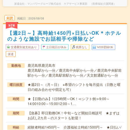
派遣会社
マンパワーグループ株式会社 ケアサービス事業部 （医療福祉介護関連）
未読
掲載日
2026/08/08
NEW
【週2日～】高時給1450円×日払いOK＊ホテル
のような施設でお話相手や掃除など
交通費別途支給あり
土日祝日が休み
残業なし
WEB登録OK
派遣
鹿児島県鹿児島市
勤務地
鹿児島駅から---分／鹿児島中央駅から---分／鹿児島中央駅前
駅から---分／鹿児島駅前駅から---分／天文館通駅から---分
★週2日～（月～日） ※希望のシフトを毎月提出（日数と曜
曜日頻度
日の組み合わせや固定も可）
★【日勤のみ】1日5時間～OK！≪シフト例≫9:00～
時間
14:0010:00～15:0012:00～1…
【急募】即日勤務OK！中旬～など開始日相談可 ★まずは
期間
お試し2カ月～のスタートも歓迎！
経験者時給1450円～ 介護福祉士時給1500円～ ★日払い/
時給