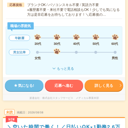
ブランクOK / パソコンスキル不要 / 英語力不要
応募資格
※履歴書不要・来社不要で電話相談もOK！少しでも気になる
方は是非応募をお待ちしております！＼応募後の…
職場の雰囲気
年齢層
20代
30代
40代
50代
60代
男女比率
女性
男性
もっと見る
気になる!
応募へ進む
詳しく見る
派遣会社
株式会社スタッフサービス メディカル事業本部
未読
掲載日
2026/08/08
NEW
＼空いた時間で働く！／日払いOK×1勤務2.6万