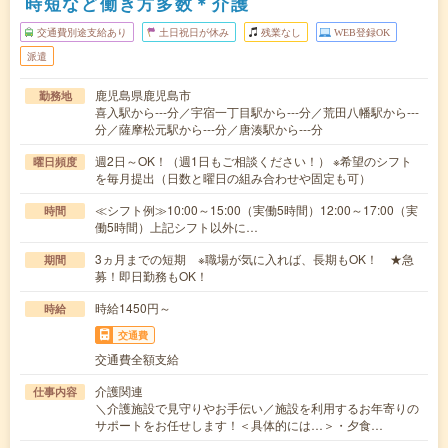
時短など働き方多数＊介護
交通費別途支給あり
土日祝日が休み
残業なし
WEB登録OK
派遣
鹿児島県鹿児島市
勤務地
喜入駅から---分／宇宿一丁目駅から---分／荒田八幡駅から---
分／薩摩松元駅から---分／唐湊駅から---分
週2日～OK！（週1日もご相談ください！） ※希望のシフト
曜日頻度
を毎月提出（日数と曜日の組み合わせや固定も可）
≪シフト例≫10:00～15:00（実働5時間）12:00～17:00（実
時間
働5時間）上記シフト以外に…
3ヵ月までの短期 ※職場が気に入れば、長期もOK！ ★急
期間
募！即日勤務もOK！
時給1450円～
時給
交通費
交通費全額支給
介護関連
仕事内容
＼介護施設で見守りやお手伝い／施設を利用するお年寄りの
サポートをお任せします！＜具体的には…＞・夕食…