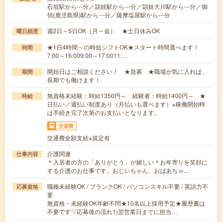
石垣駅から---分／頴娃駅から---分／頴娃大川駅から---分／御
領(鹿児島県)駅から---分／薩摩塩屋駅から---分
週2日～5日OK（月～金） ★土日休みOK
曜日頻度
★1日4時間～の時短シフトOK★スタート時間選べます！
時間
7:00～16:009:00～17:0011:…
開始日はご相談ください！ ★急募 ★職場が気に入れば、
期間
長期でも働けます！
無資格未経験：時給1350円～ 経験者：時給1400円～ ★
時給
日払い／週払い制度あり（月払いも選べます）※稼働開始時
は手続き完了次第のお支払いとなります。
交通費
交通費全額支給※規定有
介護関連
仕事内容
＊入居者の方の「ありがとう」が嬉しい＊お年寄りを笑顔に
する介護のお仕事です。おじいちゃん、おばあちゃ…
職種未経験OK / ブランクOK / パソコンスキル不要 / 英語力不
応募資格
要
無資格・未経験OK年齢不問★10名以上採用予定★履歴書は
不要です▽応募後の流れ1)翌営業日までに担当…