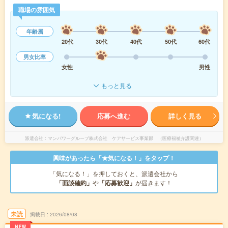
職場の雰囲気
年齢層
20代
30代
40代
50代
60代
男女比率
女性
男性
もっと見る
気になる!
応募へ進む
詳しく見る
派遣会社
マンパワーグループ株式会社 ケアサービス事業部 （医療福祉介護関連）
興味があったら「★気になる！」をタップ！
「気になる！」を押しておくと、派遣会社から
「面談確約」
や
「応募歓迎」
が届きます！
未読
掲載日
2026/08/08
NEW