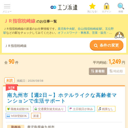
メニュー
気になる!
ログイン
検索
ＪＲ指宿枕崎線
のお仕事一覧
ＪＲ指宿枕崎線の派遣のお仕事情報です。
鹿児島中央駅
、
谷山(指宿枕崎線)駅
、
五位野
駅
などの駅をチェックしてみてください。
オフィスワーク・事務系
、
営業・販売・サ
ービス系
、
クリエイティブ系
などのお仕事を取り揃えています。さらに、
短期
・
単発
などの期間や、
職種未経験OK
などのこだわり条件で絞り込んでいただけます。
条件の変更
ＪＲ指宿枕崎線
90
1,249
全
件
平均時給:
円
時給順
新着順
未読
掲載日
2026/08/08
NEW
南九州市【週2日～】ホテルライクな高齢者マ
ンションで生活サポート
職種未経験OK
交通費別途支給あり
土日祝日が休み
残業なし
WEB登録OK
派遣
鹿児島県南九州市
勤務地