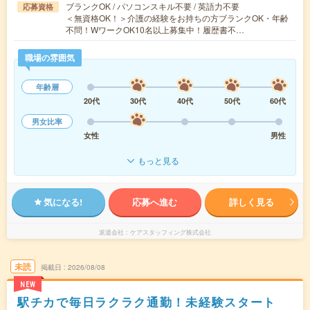
ブランクOK / パソコンスキル不要 / 英語力不要
応募資格
＜無資格OK！＞介護の経験をお持ちの方ブランクOK・年齢
不問！WワークOK10名以上募集中！履歴書不…
職場の雰囲気
年齢層
20代
30代
40代
50代
60代
男女比率
女性
男性
もっと見る
気になる!
応募へ進む
詳しく見る
派遣会社
ケアスタッフィング株式会社
未読
掲載日
2026/08/08
NEW
駅チカで毎日ラクラク通勤！未経験スタート