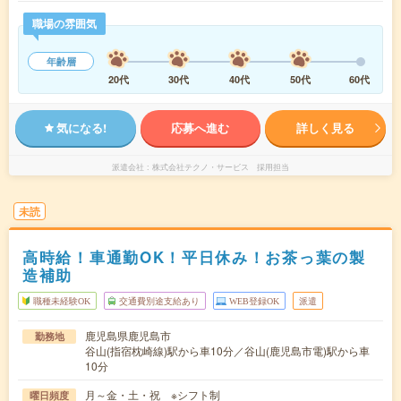
職場の雰囲気
年齢層
20代
30代
40代
50代
60代
気になる!
応募へ進む
詳しく見る
派遣会社
株式会社テクノ・サービス 採用担当
未読
高時給！車通勤OK！平日休み！お茶っ葉の製
造補助
職種未経験OK
交通費別途支給あり
WEB登録OK
派遣
鹿児島県鹿児島市
勤務地
谷山(指宿枕崎線)駅から車10分／谷山(鹿児島市電)駅から車
10分
月～金・土・祝 ※シフト制
曜日頻度