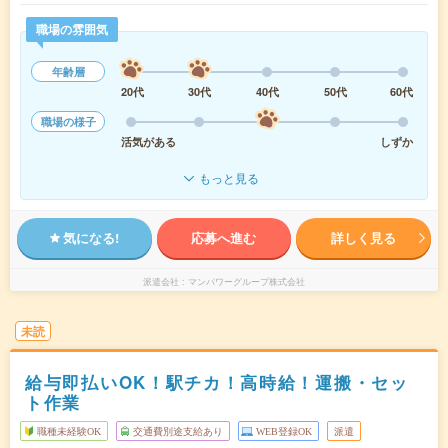
職場の雰囲気
年齢層
20代
30代
40代
50代
60代
職場の様子
活気がある
しずか
もっと見る
気になる!
応募へ進む
詳しく見る
派遣会社
マンパワーグループ株式会社
未読
給与即払いOK！駅チカ！高時給！運搬・セッ
ト作業
職種未経験OK
交通費別途支給あり
WEB登録OK
派遣