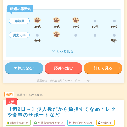
職場の雰囲気
年齢層
20代
30代
40代
50代
60代
男女比率
女性
男性
もっと見る
気になる!
応募へ進む
詳しく見る
派遣会社
株式会社リクルートスタッフィング
未読
掲載日
2026/08/10
NEW
【週2日～】少人数だから負担すくなめ＊レク
や食事のサポートなど
職種未経験OK
交通費別途支給あり
土日祝日が休み
残業なし