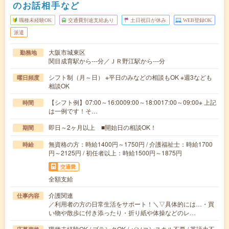
のお話相手など
職種未経験OK
交通費別途支給あり
土日祝日が休み
WEB登録OK
派遣
大阪市城東区
勤務地
関目成育駅から---分／ＪＲ野江駅から---分
シフト制（月～日） ※平日のみなどの相談もOK ※週3なども
曜日頻度
相談OK
【シフト例】07:00～16:0009:00～18:0017:00～09:00※ 上記
時間
は一例です！そ…
即日～2ヶ月以上 ■開始日の相談OK！
期間
無資格の方：時給1400円～1750円 / 介護福祉士：時給1700
時給
円～2125円 / 初任者以上：時給1500円～1875円
交通費
全額支給
介護関連
仕事内容
／利用者の方の日常生活をサポート！＼▽具体的には…・買
い物や散歩に付き添ったり・折り紙や体操などのレ…
職種未経験OK / ブランクOK / パソコンスキル不要 / 英語力不