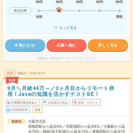
20代
30代
40代
50代
60代
男女比率
女性
男性
もっと見る
気になる!
応募へ進む
詳しく見る
派遣会社
株式会社マーキュリースタッフィング
未読
掲載日
2026/08/10
NEW
9月＼月給44万～／2ヶ月目からリモート併
用！Javaの知識を活かすテストSE！
交通費別途支給あり
土日祝日が休み
在宅・リモート
WEB登録OK
派遣
大阪市北区
勤務地
西梅田駅から徒歩5分／北新地駅から徒歩8分／大阪駅から徒
歩10分／梅田(地下鉄)駅から徒歩13分／東梅田駅から徒歩15