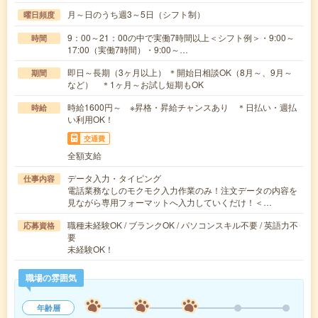
月～日のうち週3～5日（シフト制）
曜日頻度
9：00～21：00の中で実働7時間以上＜シフト例＞・9:00～
時間
17:00（実働7時間）・9:00～…
即日～長期（3ヶ月以上） ＊開始日相談OK（8月～、9月～
期間
など） ＊1ヶ月～お試し短期もOK
時給1600円～ ※昇格・昇給チャンスあり ＊日払い・週払
時給
い利用OK！
交通費
全額支給
データ入力・タイピング
仕事内容
電話業務なしのモクモク入力作業のみ！注文データの内容を
見ながら専用フォーマットへ入力していくだけ！＜…
職種未経験OK / ブランクOK / パソコンスキル不要 / 英語力不
応募資格
要
未経験OK！
職場の雰囲気
年齢層