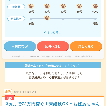
年齢層
20代
30代
40代
50代
60代
男女比率
女性
男性
もっと見る
気になる!
応募へ進む
詳しく見る
派遣会社
マンパワーグループ株式会社 ケアサービス事業部 （医療福祉介護関連）
興味があったら「★気になる！」をタップ！
「気になる！」を押しておくと、派遣会社から
「面談確約」
や
「応募歓迎」
が届きます！
未読
掲載日
2026/08/10
NEW
3ヵ月で73万円稼ぐ！未経験OK＊おばあちゃん