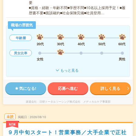
要
■資格・経験・年齢不問■学歴不問■10名以上採用予定！■履
歴書不要■面談確約■社会保険完備■社員登用…
職場の雰囲気
年齢層
20代
30代
40代
50代
60代
男女比率
女性
男性
もっと見る
気になる!
応募へ進む
詳しく見る
派遣会社
日研トータルソーシング株式会社 メディカルケア事業部
未読
掲載日
2026/08/10
NEW
９月中旬スタート！営業事務／大手企業で正社