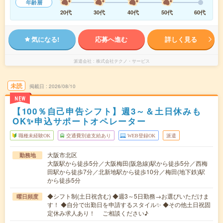
年齢層
20代
30代
40代
50代
60代
気になる!
応募へ進む
詳しく見る
派遣会社
株式会社テクノ・サービス
未読
掲載日
2026/08/10
NEW
【100％自己申告シフト】週3～＆土日休みも
OK✨申込サポートオペレーター
職種未経験OK
交通費別途支給あり
WEB登録OK
派遣
大阪市北区
勤務地
大阪駅から徒歩5分／大阪梅田(阪急線)駅から徒歩5分／西梅
田駅から徒歩7分／北新地駅から徒歩10分／梅田(地下鉄)駅
から徒歩5分
◆シフト制(土日祝含む) ◆週3～5日勤務→お選びいただけま
曜日頻度
す！ ◆自分で出勤日を申請するスタイル✨ ◆その他土日祝固
定休み求人あり！ ご相談ください♪