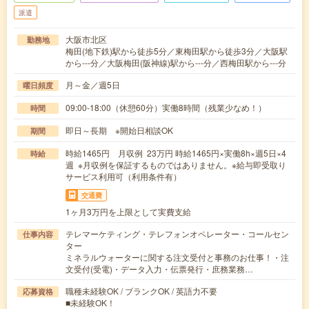
派遣
大阪市北区
勤務地
梅田(地下鉄)駅から徒歩5分／東梅田駅から徒歩3分／大阪駅
から---分／大阪梅田(阪神線)駅から---分／西梅田駅から---分
月～金／週5日
曜日頻度
09:00-18:00（休憩60分）実働8時間（残業少なめ！）
時間
即日～長期 ※開始日相談OK
期間
時給1465円 月収例 23万円 時給1465円×実働8h×週5日×4
時給
週 ※月収例を保証するものではありません。※給与即受取り
サービス利用可（利用条件有）
交通費
1ヶ月3万円を上限として実費支給
テレマーケティング・テレフォンオペレーター・コールセン
仕事内容
ター
ミネラルウォーターに関する注文受付と事務のお仕事！・注
文受付(受電)・データ入力・伝票発行・庶務業務…
職種未経験OK / ブランクOK / 英語力不要
応募資格
■未経験OK！