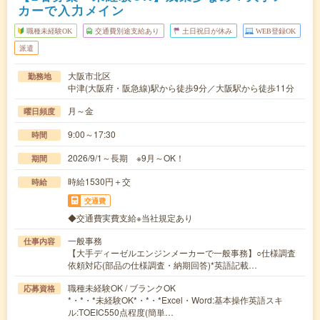
カーで入力メイン
職種未経験OK
交通費別途支給あり
土日祝日が休み
WEB登録OK
派遣
大阪市北区
勤務地
中津(大阪府・阪急線)駅から徒歩9分／大阪駅から徒歩11分
月～金
曜日頻度
9:00～17:30
時間
2026/9/1～長期 ※9月～OK！
期間
時給1530円＋交
時給
交通費
◆交通費実費支給※当社規定あり
一般事務
仕事内容
【大手ディーゼルエンジンメーカーで一般事務】○仕様調査
依頼対応(部品の仕様調査・納期回答)*英語記載…
職種未経験OK / ブランクOK
応募資格
*・*・*未経験OK*・*・*Excel・Word:基本操作英語スキ
ル:TOEIC550点程度(簡単…