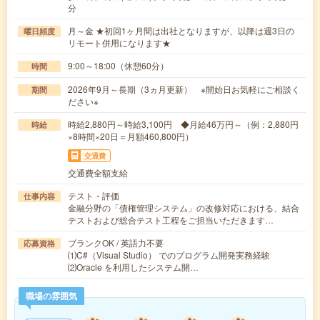
分
月～金 ★初回1ヶ月間は出社となりますが、以降は週3日の
曜日頻度
リモート併用になります★
9:00～18:00（休憩60分）
時間
2026年9月～長期（3ヵ月更新） ※開始日お気軽にご相談く
期間
ださい※
時給2,880円～時給3,100円 ◆月給46万円～（例：2,880円
時給
×8時間×20日＝月額460,800円）
交通費
交通費全額支給
テスト・評価
仕事内容
金融分野の「債権管理システム」の改修対応における、結合
テストおよび総合テスト工程をご担当いただきます…
ブランクOK / 英語力不要
応募資格
⑴C#（Visual Studio） でのプログラム開発実務経験
⑵Oracle を利用したシステム開…
職場の雰囲気