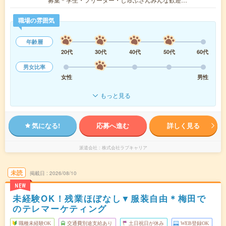
職場の雰囲気
年齢層
20代
30代
40代
50代
60代
男女比率
女性
男性
もっと見る
気になる!
応募へ進む
詳しく見る
派遣会社
株式会社ラブキャリア
未読
掲載日
2026/08/10
NEW
未経験OK！残業ほぼなし▼服装自由＊梅田で
のテレマーケティング
職種未経験OK
交通費別途支給あり
土日祝日が休み
WEB登録OK