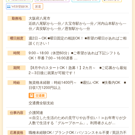
WEB登録OK
派遣
大阪府八尾市
勤務地
近鉄八尾駅から---分／久宝寺駅から---分／河内山本駅から---
分／高安駅から---分／恩智駅から---分
週2日～OK ■曜日固定の相談OK！ ■希望の曜日があればご相
曜日頻度
談ください！
9:00～18:00（休憩60分）■ご希望があれば下記シフトも
時間
OK！早番 7:00～16:00遅番 …
【8月中のスタートOK！急募！】2カ月～ ■ご応募から最短
期間
2～3日後に就業が可能です！
無資格未経験：時給1400円～ ■週払いOK ■扶養内OK ■
時給
日収1万1200円以上
交通費
交通費全額支給
介護関連
仕事内容
≪自立した生活のための見守りやお手伝い！≫お年寄りが少
人数で生活する「グループホーム」。利用者さんが…
職種未経験OK / ブランクOK / パソコンスキル不要 / 英語力不
応募資格