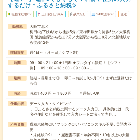
するだけ＊ふるさと納税✨
職種未経験OK
土日祝日が休み
残業なし
WEB登録OK
派遣
大阪市北区
勤務地
梅田(地下鉄)駅から徒歩5分／東梅田駅から徒歩5分／大阪梅
田(阪急線)駅から徒歩7分／大阪駅から徒歩8分／北新地駅か
ら徒歩12分
週4日～（月～日／シフト制）
曜日頻度
09：00～21：00★1日8h★フルタイム歓迎！【シフト
時間
例】・09：00～18：00・09：30～…
短期～長期まで◎ 即日～お試し3か月OK！まずは登録だけ
期間
も◎
時給1,400 円 ～ 1,800 円 ＊週払いOK
時給
データ入力・タイピング
仕事内容
.。〇ふるさと納税に関するデータ入力〇。.具体的には…氏
名や住所などを確認して入力シートに沿って内容…
職種未経験OK / ブランクOK / パソコンスキル不要 / 英語力不
応募資格
要
＊未経験OK！ ＊履歴書不要＊年齢不問＊10名以上の大量
募集＊学生・フリーター・しゅふさんみんな歓迎…