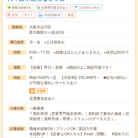
職種未経験OK
交通費別途支給あり
土日祝日が休み
在宅・リモート
WEB登録OK
派遣
大阪市淀川区
勤務地
新大阪駅から徒歩2分
月～金 ※土日祝休み
曜日頻度
9:00～17:20 ※残業はほとんどありません。※休憩は50分で
時間
す。
【急募】即日～長期 ※開始日はご相談可能です！
期間
時給1500円＋交 【月収例】232,499円～ ■給与の前払い
時給
が可能な速払いサービスあり
交通費
交通費支給あり
一般事務
仕事内容
＊契約管理（営業専門端末使用）｜契約終了案内の連絡｜請
求処理｜資料作成｜専用システムへのデータ入力｜…
職種未経験OK / ブランクOK / 英語力不要
応募資格
未経験OK！【必要なOAスキル】Excel（関数） #初めての