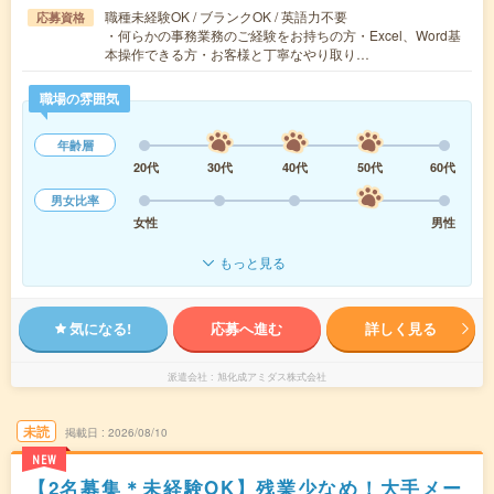
職種未経験OK / ブランクOK / 英語力不要
応募資格
・何らかの事務業務のご経験をお持ちの方・Excel、Word基
本操作できる方・お客様と丁寧なやり取り…
職場の雰囲気
年齢層
20代
30代
40代
50代
60代
男女比率
女性
男性
もっと見る
気になる!
応募へ進む
詳しく見る
派遣会社
旭化成アミダス株式会社
未読
掲載日
2026/08/10
NEW
【2名募集＊未経験OK】残業少なめ！大手メー