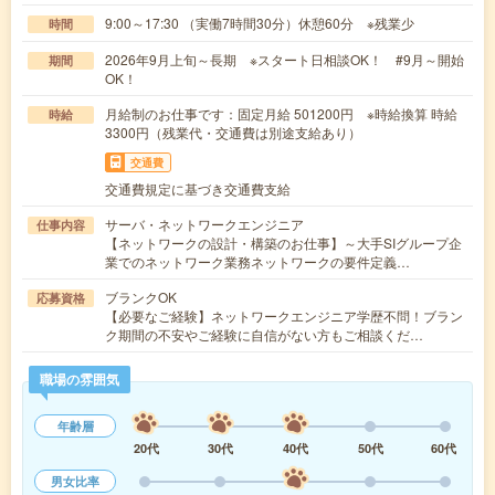
9:00～17:30 （実働7時間30分）休憩60分 ※残業少
時間
2026年9月上旬～長期 ※スタート日相談OK！ #9月～開始
期間
OK！
月給制のお仕事です：固定月給 501200円 ※時給換算 時給
時給
3300円（残業代・交通費は別途支給あり）
交通費
交通費規定に基づき交通費支給
サーバ・ネットワークエンジニア
仕事内容
【ネットワークの設計・構築のお仕事】～大手SIグループ企
業でのネットワーク業務ネットワークの要件定義…
ブランクOK
応募資格
【必要なご経験】ネットワークエンジニア学歴不問！ブラン
ク期間の不安やご経験に自信がない方もご相談くだ…
職場の雰囲気
年齢層
20代
30代
40代
50代
60代
男女比率