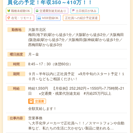
員化の予定！年収350～410万！！
職種未経験OK
交通費別途支給あり
土日祝日が休み
在宅・リモート
WEB登録OK
正社員への紹介予定派遣
大阪市北区
勤務地
梅田(地下鉄)駅から徒歩1分／大阪駅から徒歩2分／大阪梅田
(阪急線)駅から徒歩7分／大阪梅田(阪神線)駅から徒歩1分／
西梅田駅から徒歩3分
月～金
曜日頻度
8:45～17：30（休憩60分）
時間
９月～半年以内に正社員予定 ※9月中旬のスタート予定！１
期間
０月～などもご相談ください！
時給1,550円 【月収例】252,262円＝1550円×7.75時間×21
時給
日 ※交通費・残業代別途支給 #月給25万円以上
交通費
全額支給します！
営業事務
仕事内容
＼大手化学メーカーで正社員へ！！／スマートフォンや自動
車など、私たちの生活に欠かせない製品に使われる…