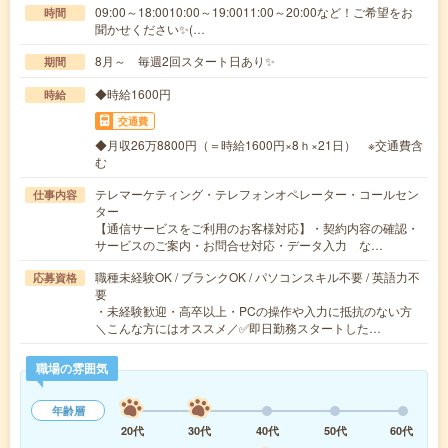
09:00～18:0010:00～19:0011:00～20:00など！ご希望をお
時間
聞かせください✨(…
8月～ 毎週2回スタート日あり✨
期間
◆時給1600円
時給
交通費
◆月収26万8800円（＝時給1600円×8ｈ×21日） ※交通費含
む
テレマーケティング・テレフォンオペレーター・コールセン
仕事内容
ター
【通信サービスをご利用のお客様対応】・契約内容の確認・
サービスのご案内・お問合せ対応・データ入力 な…
職種未経験OK / ブランクOK / パソコンスキル不要 / 英語力不
応募資格
要
・未経験歓迎・高卒以上・PCの操作や入力に抵抗のない方
＼こんな方にはオススメ／✅即日勤務スタートした…
職場の雰囲気
年齢層
20代
30代
40代
50代
60代