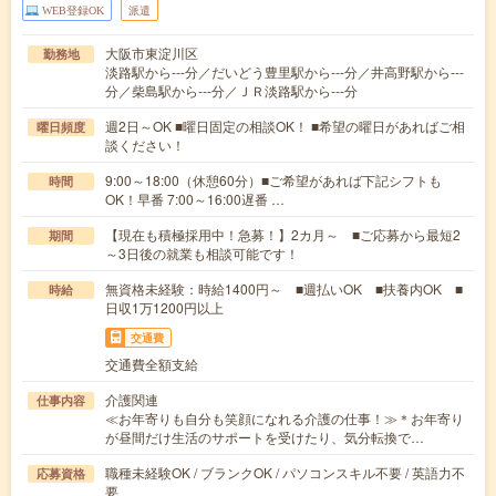
WEB登録OK
派遣
大阪市東淀川区
勤務地
淡路駅から---分／だいどう豊里駅から---分／井高野駅から---
分／柴島駅から---分／ＪＲ淡路駅から---分
週2日～OK ■曜日固定の相談OK！ ■希望の曜日があればご相
曜日頻度
談ください！
9:00～18:00（休憩60分）■ご希望があれば下記シフトも
時間
OK！早番 7:00～16:00遅番 …
【現在も積極採用中！急募！】2カ月～ ■ご応募から最短2
期間
～3日後の就業も相談可能です！
無資格未経験：時給1400円～ ■週払いOK ■扶養内OK ■
時給
日収1万1200円以上
交通費
交通費全額支給
介護関連
仕事内容
≪お年寄りも自分も笑顔になれる介護の仕事！≫＊お年寄り
が昼間だけ生活のサポートを受けたり、気分転換で…
職種未経験OK / ブランクOK / パソコンスキル不要 / 英語力不
応募資格
要