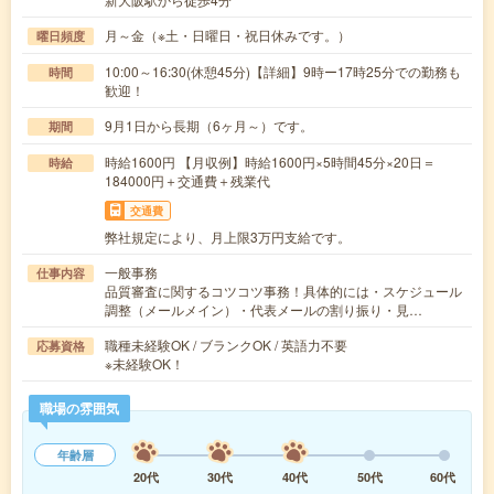
月～金（※土・日曜日・祝日休みです。）
曜日頻度
10:00～16:30(休憩45分)【詳細】9時ー17時25分での勤務も
時間
歓迎！
9月1日から長期（6ヶ月～）です。
期間
時給1600円 【月収例】時給1600円×5時間45分×20日＝
時給
184000円＋交通費＋残業代
交通費
弊社規定により、月上限3万円支給です。
一般事務
仕事内容
品質審査に関するコツコツ事務！具体的には・スケジュール
調整（メールメイン）・代表メールの割り振り・見…
職種未経験OK / ブランクOK / 英語力不要
応募資格
※未経験OK！
職場の雰囲気
年齢層
20代
30代
40代
50代
60代