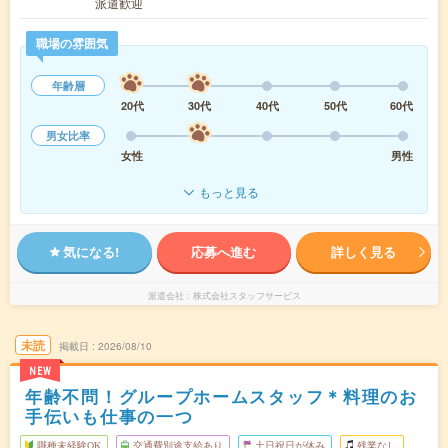
派遣歓迎
職場の雰囲気
年齢層
20代
30代
40代
50代
60代
男女比率
女性
男性
もっと見る
気になる!
応募へ進む
詳しく見る
派遣会社
株式会社スタッフサービス
未読
掲載日
2026/08/10
NEW
年齢不問！グループホームスタッフ＊料理のお
手伝いも仕事の一つ
職種未経験OK
交通費別途支給あり
土日祝日が休み
残業なし