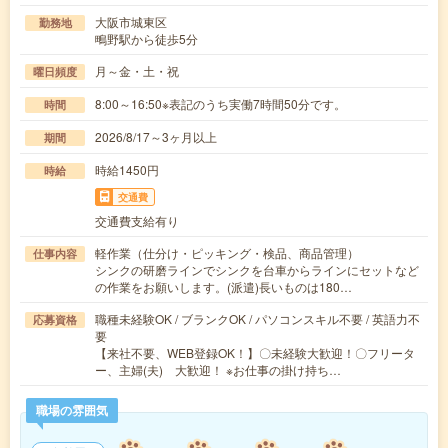
大阪市城東区
勤務地
鴫野駅から徒歩5分
月～金・土・祝
曜日頻度
8:00～16:50※表記のうち実働7時間50分です。
時間
2026/8/17～3ヶ月以上
期間
時給1450円
時給
交通費
交通費支給有り
軽作業（仕分け・ピッキング・検品、商品管理）
仕事内容
シンクの研磨ラインでシンクを台車からラインにセットなど
の作業をお願いします。(派遣)長いものは180…
職種未経験OK / ブランクOK / パソコンスキル不要 / 英語力不
応募資格
要
【来社不要、WEB登録OK！】〇未経験大歓迎！〇フリータ
ー、主婦(夫) 大歓迎！ ※お仕事の掛け持ち…
職場の雰囲気