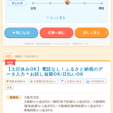
男女比率
女性
男性
もっと見る
気になる!
応募へ進む
詳しく見る
派遣会社
株式会社日本パーソナルビジネス 大阪本社コール
未読
掲載日
2026/08/10
NEW
【土日休みOK】電話なし！ふるさと納税のデ
ータ入力＊お試し短期OK/日払いOK
職種未経験OK
交通費別途支給あり
土日祝日が休み
WEB登録OK
派遣
大阪市北区
勤務地
大阪駅から徒歩5分／梅田(地下鉄)駅から徒歩5分／大阪梅田
(阪急線)駅から徒歩5分／大阪梅田(阪神線)駅から徒歩5分／
東梅田駅から徒歩5分