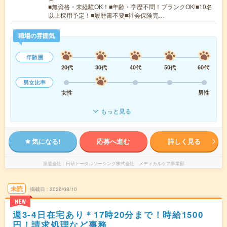
■無資格・未経験OK！■年齢・学歴不問！ブランクOK!■10名
以上採用予定！■履歴書不要■社会保険完…
職場の雰囲気
年齢層
20代
30代
40代
50代
60代
男女比率
女性
男性
もっと見る
気になる!
応募へ進む
詳しく見る
派遣会社
日研トータルソーシング株式会社 メディカルケア事業部
未読
掲載日
2026/08/10
NEW
週3-4日在宅あり＊17時20分まで！時給1500
円！請求処理など事務