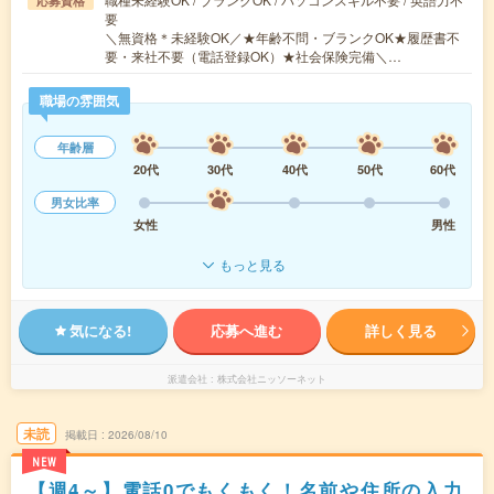
応募資格
要
＼無資格＊未経験OK／★年齢不問・ブランクOK★履歴書不
要・来社不要（電話登録OK）★社会保険完備＼…
職場の雰囲気
年齢層
20代
30代
40代
50代
60代
男女比率
女性
男性
もっと見る
気になる!
応募へ進む
詳しく見る
派遣会社
株式会社ニッソーネット
未読
掲載日
2026/08/10
NEW
【週4～】電話0でもくもく！名前や住所の入力