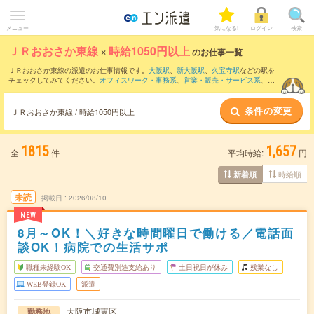
メニュー
気になる!
ログイン
検索
ＪＲおおさか東線
×
時給1050円以上
のお仕事一覧
ＪＲおおさか東線の派遣のお仕事情報です。
大阪駅
、
新大阪駅
、
久宝寺駅
などの駅を
チェックしてみてください。
オフィスワーク・事務系
、
営業・販売・サービス系
、
ク
リエイティブ系
などのお仕事を取り揃えています。さらに、
短期
・
単発
などの期間
や、
職種未経験OK
などのこだわり条件で絞り込んでいただけます。
条件の変更
ＪＲおおさか東線 / 時給1050円以上
1815
1,657
全
件
平均時給:
円
時給順
新着順
未読
掲載日
2026/08/10
NEW
8月～OK！＼好きな時間曜日で働ける／電話面
談OK！病院での生活サポ
職種未経験OK
交通費別途支給あり
土日祝日が休み
残業なし
WEB登録OK
派遣
大阪市城東区
勤務地