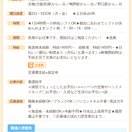
京橋(大阪府)駅から---分／鴫野駅から---分／野江駅から---分
週2日～5日OK（月～金） ★土日休みOK
曜日頻度
★1日4時間～の時短シフトOK★都合に合わせてシフトが決
時間
められますシフト例：7：00～16：009：…
長期のお仕事です。開始日はご相談ください！ ★急募
期間
無資格未経験：時給1400円～ 経験者：時給1450円～★日
時給
払い／週払い制度あり（月払いも選べます）※稼働開始時は
手続き完了次第のお支払いとなります。
交通費
交通費支給※規定有
看護助手
仕事内容
≪病院でちょっとしたお手伝い≫○シーツの交換やベッドメ
イキング〇お手洗い・入浴など生活のお手伝い○診…
職種未経験OK / ブランクOK / パソコンスキル不要 / 英語力不
応募資格
要
≪無資格・未経験OK≫年齢不問★10名以上採用予定★履歴
書は不要です。▽応募後の流れ1)翌営業日まで…
職場の雰囲気