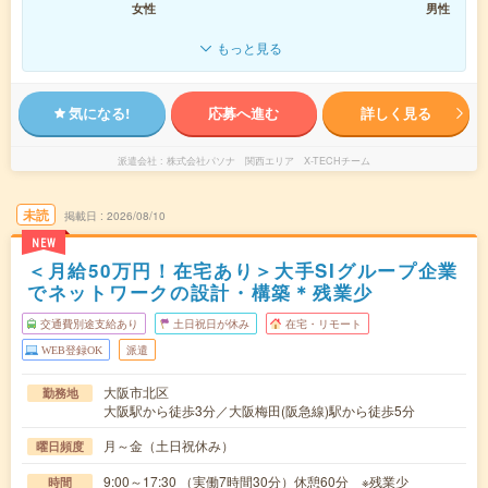
女性
男性
もっと見る
気になる!
応募へ進む
詳しく見る
派遣会社
株式会社パソナ 関西エリア X-TECHチーム
未読
掲載日
2026/08/10
NEW
＜月給50万円！在宅あり＞大手SIグループ企業
でネットワークの設計・構築＊残業少
交通費別途支給あり
土日祝日が休み
在宅・リモート
WEB登録OK
派遣
大阪市北区
勤務地
大阪駅から徒歩3分／大阪梅田(阪急線)駅から徒歩5分
月～金（土日祝休み）
曜日頻度
9:00～17:30 （実働7時間30分）休憩60分 ※残業少
時間