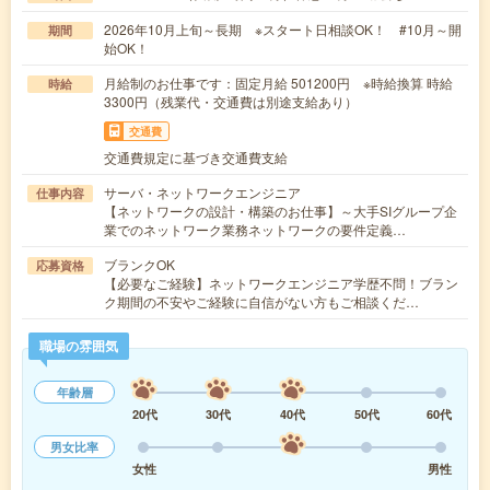
2026年10月上旬～長期 ※スタート日相談OK！ #10月～開
期間
始OK！
月給制のお仕事です：固定月給 501200円 ※時給換算 時給
時給
3300円（残業代・交通費は別途支給あり）
交通費
交通費規定に基づき交通費支給
サーバ・ネットワークエンジニア
仕事内容
【ネットワークの設計・構築のお仕事】～大手SIグループ企
業でのネットワーク業務ネットワークの要件定義…
ブランクOK
応募資格
【必要なご経験】ネットワークエンジニア学歴不問！ブラン
ク期間の不安やご経験に自信がない方もご相談くだ…
職場の雰囲気
年齢層
20代
30代
40代
50代
60代
男女比率
女性
男性