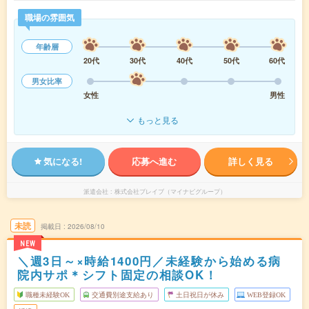
職場の雰囲気
年齢層
20代
30代
40代
50代
60代
男女比率
女性
男性
もっと見る
気になる!
応募へ進む
詳しく見る
派遣会社
株式会社ブレイブ（マイナビグループ）
未読
掲載日
2026/08/10
NEW
＼週3日～×時給1400円／未経験から始める病
院内サポ＊シフト固定の相談OK！
職種未経験OK
交通費別途支給あり
土日祝日が休み
WEB登録OK