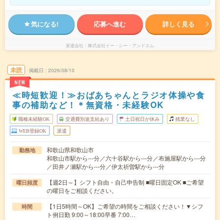
気になる!
応募へ進む
詳しく見る
派遣会社
株式会社イー・シー・アンドエム
未読
掲載日
2026/08/10
NEW
≪時短歓迎！≫おばあちゃんとラジオ体操や食
事の補助など！＊無資格・未経験OK
職種未経験OK
交通費別途支給あり
土日祝日が休み
残業なし
WEB登録OK
派遣
和歌山県和歌山市
勤務地
和歌山市駅から---分／六十谷駅から---分／布施屋駅から---分
／田井ノ瀬駅から---分／伊太祈曽駅から---分
【週2日～】シフト自由・自己申告制 ■曜日固定OK ■ご希望
曜日頻度
の曜日をご相談ください。
【1日5時間～OK】ご希望の時間をご相談ください！▼シフ
時間
ト例日勤 9:00～18:00早番 7:00…