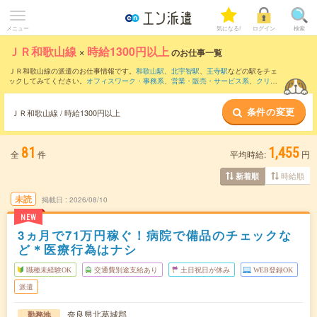
メニュー
気になる!
ログイン
検索
ＪＲ和歌山線
×
時給1300円以上
のお仕事一覧
ＪＲ和歌山線の派遣のお仕事情報です。
和歌山駅
、
北宇智駅
、
王寺駅
などの駅をチェ
ックしてみてください。
オフィスワーク・事務系
、
営業・販売・サービス系
、
クリエ
イティブ系
などのお仕事を取り揃えています。さらに、
短期
・
単発
などの期間や、
職
種未経験OK
などのこだわり条件で絞り込んでいただけます。
条件の変更
ＪＲ和歌山線 / 時給1300円以上
81
1,455
全
件
平均時給:
円
時給順
新着順
未読
掲載日
2026/08/10
NEW
3ヵ月で71万円稼ぐ！病院で備品のチェックな
ど＊医療行為はナシ
職種未経験OK
交通費別途支給あり
土日祝日が休み
WEB登録OK
派遣
奈良県北葛城郡
勤務地