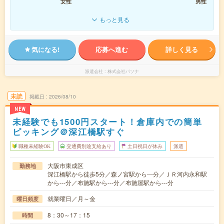
女性
男性
もっと見る
気になる!
応募へ進む
詳しく見る
派遣会社
株式会社パソナ
未読
掲載日
2026/08/10
NEW
未経験でも1500円スタート！倉庫内での簡単
ピッキング＠深江橋駅すぐ
職種未経験OK
交通費別途支給あり
土日祝日が休み
派遣
大阪市東成区
勤務地
深江橋駅から徒歩5分／森ノ宮駅から---分／ＪＲ河内永和駅
から---分／布施駅から---分／布施屋駅から---分
就業曜日／月～金
曜日頻度
8：30～17：15
時間