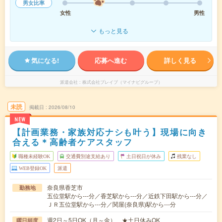
男女比率
女性
男性
もっと見る
気になる!
応募へ進む
詳しく見る
派遣会社
株式会社ブレイブ（マイナビグループ）
未読
掲載日
2026/08/10
NEW
【計画業務・家族対応ナシも叶う】現場に向き
合える＊高齢者ケアスタッフ
職種未経験OK
交通費別途支給あり
土日祝日が休み
残業なし
WEB登録OK
派遣
奈良県香芝市
勤務地
五位堂駅から---分／香芝駅から---分／近鉄下田駅から---分／
ＪＲ五位堂駅から---分／関屋(奈良県)駅から---分
週2日～5日OK（月～金） ★土日休みOK
曜日頻度