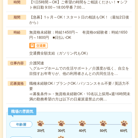
【1日5時間～OK】ご希望の時間をご相談ください！▼シフ
時間
ト例日勤 9:00～18:00早番 7:00…
【急募】1ヶ月～OK！スタート日の相談もOK！（最短2日後
期間
から）
無資格未経験：時給1450円～ 有資格or経験者：時給1650
時給
円～1800円 ■日払いOK
交通費
交通費全額支給（ガソリン代もOK）
介護関連
仕事内容
＼グループホームでの生活サポート／介護度が低く、自立を
目指すお年寄りが、他の利用者さんとの共同生活を…
職種未経験OK / ブランクOK / パソコンスキル不要 / 英語力不
応募資格
要
≪募集条件≫・無資格未経験OK・10名以上採用※週16時間未
満の勤務希望の方は以下の日雇派遣禁止の例…
職場の雰囲気
年齢層
20代
30代
40代
50代
60代