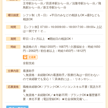
王寺駅から---分／田原本駅から---分／法隆寺駅から---分／飛
鳥駅から---分／新王寺駅から---分
シフト制（月～日） ※平日のみなどの相談もOK ※週3なども
曜日頻度
相談OK
【シフト例】07:00～16:0009:00～18:0017:00～09:00※ 上記
時間
は一例です！そ…
即日～2ヶ月以上 ■開始日の相談OK！
期間
無資格の方：時給1350円～1687円 / 介護福祉士：時給1650
時給
円～2062円 / 初任者以上：時給1450円～1812円
交通費
全額支給
看護助手
仕事内容
＼無資格・未経験OKの看護助手／医療行為は一切行わない
ので未経験でも安心！▽具体的には…・リネンやシ…
職種未経験OK / ブランクOK / パソコンスキル不要 / 英語力不
応募資格
要
＼無資格＊未経験OK／★年齢不問・ブランクOK★履歴書不
要・来社不要（電話登録OK）★社会保険完備＼…