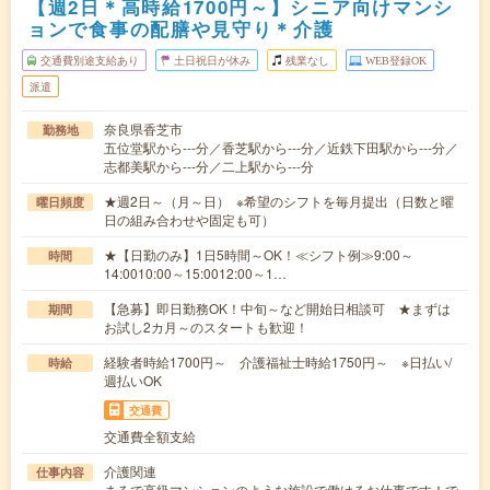
【週2日＊高時給1700円～】シニア向けマンシ
ョンで食事の配膳や見守り＊介護
交通費別途支給あり
土日祝日が休み
残業なし
WEB登録OK
派遣
奈良県香芝市
勤務地
五位堂駅から---分／香芝駅から---分／近鉄下田駅から---分／
志都美駅から---分／二上駅から---分
★週2日～（月～日） ※希望のシフトを毎月提出（日数と曜
曜日頻度
日の組み合わせや固定も可）
★【日勤のみ】1日5時間～OK！≪シフト例≫9:00～
時間
14:0010:00～15:0012:00～1…
【急募】即日勤務OK！中旬～など開始日相談可 ★まずは
期間
お試し2カ月～のスタートも歓迎！
経験者時給1700円～ 介護福祉士時給1750円～ ※日払い/
時給
週払いOK
交通費
交通費全額支給
介護関連
仕事内容
まるで高級マンションのような施設で働けるお仕事です！で