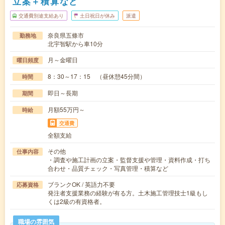
立案＋積算など
交通費別途支給あり
土日祝日が休み
派遣
奈良県五條市
勤務地
北宇智駅から車10分
月～金曜日
曜日頻度
8：30～17：15 （昼休憩45分間）
時間
即日～長期
期間
月額55万円～
時給
交通費
全額支給
その他
仕事内容
・調査や施工計画の立案・監督支援や管理・資料作成・打ち
合わせ・品質チェック・写真管理・積算など
ブランクOK / 英語力不要
応募資格
発注者支援業務の経験が有る方。土木施工管理技士1級もし
くは2級の有資格者。
職場の雰囲気