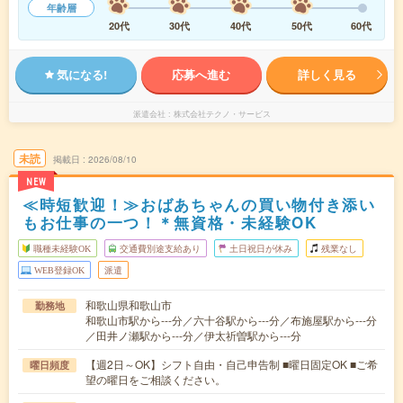
年齢層
20代
30代
40代
50代
60代
気になる!
応募へ進む
詳しく見る
派遣会社
株式会社テクノ・サービス
未読
掲載日
2026/08/10
NEW
≪時短歓迎！≫おばあちゃんの買い物付き添い
もお仕事の一つ！＊無資格・未経験OK
職種未経験OK
交通費別途支給あり
土日祝日が休み
残業なし
WEB登録OK
派遣
和歌山県和歌山市
勤務地
和歌山市駅から---分／六十谷駅から---分／布施屋駅から---分
／田井ノ瀬駅から---分／伊太祈曽駅から---分
【週2日～OK】シフト自由・自己申告制 ■曜日固定OK ■ご希
曜日頻度
望の曜日をご相談ください。