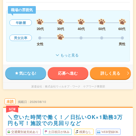
職場の雰囲気
年齢層
20代
30代
40代
50代
60代
男女比率
女性
男性
もっと見る
気になる!
応募へ進む
詳しく見る
派遣会社
株式会社ウィルオブ・ワーク ケアワーク事業部
未読
掲載日
2026/08/10
NEW
＼空いた時間で働く！／日払いOK×1勤務3万
円も可！施設での見回りなど
交通費別途支給あり
土日祝日が休み
残業なし
WEB登録OK