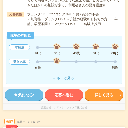
きたばかりの施設が多く、利用者さんの要介護度も…
ブランクOK / パソコンスキル不要 / 英語力不要
応募資格
＜無資格・ブランクOK！＞介護の経験をお持ちの方！・年
齢、学歴不問！・WワークOK！・10名以上採用…
職場の雰囲気
年齢層
20代
30代
40代
50代
60代
男女比率
女性
男性
もっと見る
気になる!
応募へ進む
詳しく見る
派遣会社
ケアスタッフィング株式会社
未読
掲載日
2026/08/10