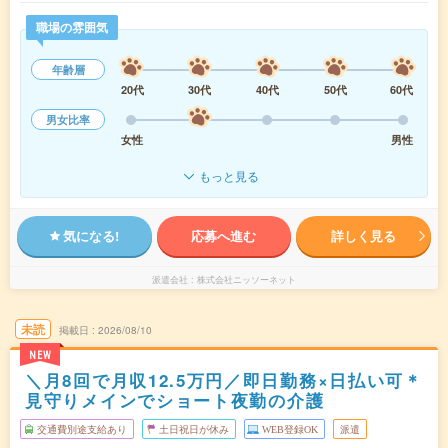
職場の雰囲気
年齢層
20代
30代
40代
50代
60代
男女比率
女性
男性
もっと見る
気になる!
応募へ進む
詳しく見る
派遣会社
株式会社ニッソーネット
未読
掲載日
2026/08/10
NEW
＼月8回で月収12.5万円／即日勤務×日払い可＊
見守りメインでショート夜勤の介護
交通費別途支給あり
土日祝日が休み
WEB登録OK
派遣