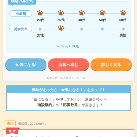
職場の雰囲気
年齢層
20代
30代
40代
50代
60代
男女比率
女性
男性
もっと見る
気になる!
応募へ進む
詳しく見る
派遣会社
株式会社ニッソーネット
興味があったら「★気になる！」をタップ！
「気になる！」を押しておくと、派遣会社から
「面談確約」
や
「応募歓迎」
が届きます！
未読
掲載日
2026/08/10
NEW