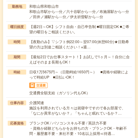
和歌山県和歌山市
勤務地
和歌山市駅から---分／六十谷駅から---分／布施屋駅から---分
／田井ノ瀬駅から---分／伊太祈曽駅から---分
【週2日～OK】シフト自由・自己申告制 ■曜日固定OK ■ご希
曜日頻度
望の曜日をご相談ください。
【夜勤のみ】▽シフト例22:00～翌07:00(休憩60分)★日勤希
時間
望の方は別途ご相談ください！※週…
【最短2日でお仕事スタート！】お試しで1ヶ月～！自分に合
期間
えばそのまま長期もOK！
日収1万5675円～（日勤時給1650円～） ■資格や経験によ
時給
って時給UP ■日払いOK！
交通費
交通費全額支給（ガソリン代もOK）
介護関連
仕事内容
施設を利用されている方々は就寝中ですので各お部屋で、
「なにか異常がないか？」「ちゃんと眠れているか？…
ブランクOK / パソコンスキル不要 / 英語力不要
応募資格
・資格か経験どちらかをお持ちの方・ブランクOK・年齢不
問・履歴書不要・来社不要・10名以上採用≪待遇…