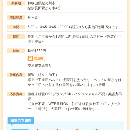
和歌山県紀の川市
勤務地
紀伊長田駅から車4分
月～金
曜日頻度
5:30～13:4513:45～22:00※表記のうち実働7時間15分です。
時間
長期【ご応募から1週間以内(最短2日目)のスピード就業が可
期間
能】即日～
時給1350円
時給
交通費
交通費支給有り
製造（組立・加工）
仕事内容
卓上で工業用ベルトに接着剤を塗ったり、ベルトの長さをは
かって切ったりする作業等をお願いします。(派遣…
職種未経験OK / ブランクOK / パソコンスキル不要 / 英語力不
応募資格
要
【来社不要、WEB登録OK！】〇未経験大歓迎！〇フリータ
ー、主婦(夫) 大歓迎！ ※お仕事の掛け持ち…
職場の雰囲気