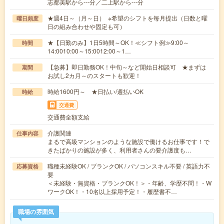
志都美駅から---分／二上駅から---分
★週4日～（月～日） ※希望のシフトを毎月提出（日数と曜
曜日頻度
日の組み合わせや固定も可）
★【日勤のみ】1日5時間～OK！≪シフト例≫9:00～
時間
14:0010:00～15:0012:00～1…
【急募】即日勤務OK！中旬～など開始日相談可 ★まずは
期間
お試し2カ月～のスタートも歓迎！
時給1600円～ ★日払い/週払いOK
時給
交通費
交通費全額支給
介護関連
仕事内容
まるで高級マンションのような施設で働けるお仕事です！で
きたばかりの施設が多く、利用者さんの要介護度も…
職種未経験OK / ブランクOK / パソコンスキル不要 / 英語力不
応募資格
要
＜未経験・無資格・ブランクOK！＞・年齢、学歴不問！・W
ワークOK！・10名以上採用予定！・履歴書不…
職場の雰囲気