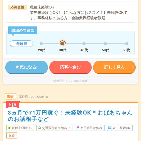
職種未経験OK
応募資格
業界未経験もOK！【こんな方におススメ！】未経験OKで
す。事務経験のある方・金融業界経験者歓迎 …
職場の雰囲気
年齢層
20代
30代
40代
50代
60代
気になる!
応募へ進む
詳しく見る
派遣会社
アデコ株式会社
未読
掲載日
2026/08/10
NEW
3ヵ月で71万円稼ぐ！未経験OK＊おばあちゃん
のお話相手など
職種未経験OK
交通費別途支給あり
土日祝日が休み
WEB登録OK
派遣