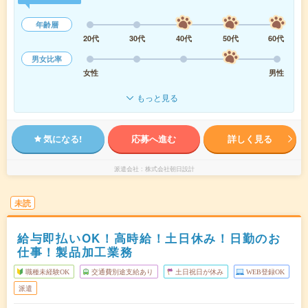
年齢層
20代
30代
40代
50代
60代
男女比率
女性
男性
もっと見る
気になる!
応募へ進む
詳しく見る
派遣会社
株式会社朝日設計
未読
給与即払いOK！高時給！土日休み！日勤のお
仕事！製品加工業務
職種未経験OK
交通費別途支給あり
土日祝日が休み
WEB登録OK
派遣