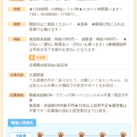
★1日4時間～の時短シフトOK★スタート時間選べます！
時間
7:00～16:009:00～17:0011:…
開始日はご相談ください！ ★急募 ★職場が気に入れば、
期間
長期でも働けます！
無資格未経験：時給1350円～ 経験者：時給1450円～ ★
時給
日払い／週払い制度あり（月払いも選べます）※稼働開始時
は手続き完了次第のお支払いとなります。
交通費
交通費全額支給※規定有
介護関連
仕事内容
＊入居者の方の「ありがとう」が嬉しい＊おじいちゃん、お
ばあちゃんが暮らす施設での生活サポートをお任せ…
職種未経験OK / ブランクOK / パソコンスキル不要 / 英語力不
応募資格
要
無資格・未経験OK年齢不問★10名以上採用予定★履歴書は
不要です▽応募後の流れ1)翌営業日までに担当…
職場の雰囲気
年齢層