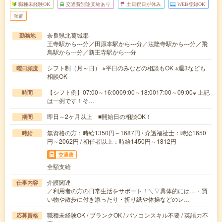
職種未経験OK
交通費別途支給あり
土日祝日が休み
WEB登録OK
派遣
奈良県北葛城郡
勤務地
王寺駅から---分／田原本駅から---分／法隆寺駅から---分／飛
鳥駅から---分／新王寺駅から---分
シフト制（月～日） ※平日のみなどの相談もOK ※週3なども
曜日頻度
相談OK
【シフト例】07:00～16:0009:00～18:0017:00～09:00※ 上記
時間
は一例です！そ…
即日～2ヶ月以上 ■開始日の相談OK！
期間
無資格の方：時給1350円～1687円 / 介護福祉士：時給1650
時給
円～2062円 / 初任者以上：時給1450円～1812円
交通費
全額支給
介護関連
仕事内容
／利用者の方の日常生活をサポート！＼▽具体的には…・買
い物や散歩に付き添ったり・折り紙や体操などのレ…
職種未経験OK / ブランクOK / パソコンスキル不要 / 英語力不
応募資格