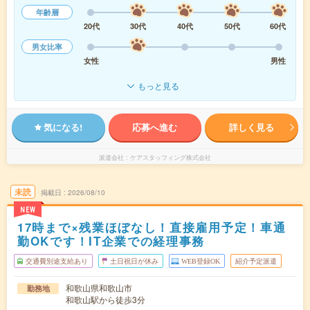
年齢層
20代
30代
40代
50代
60代
男女比率
女性
男性
もっと見る
気になる!
応募へ進む
詳しく見る
派遣会社
ケアスタッフィング株式会社
未読
掲載日
2026/08/10
NEW
17時まで×残業ほぼなし！直接雇用予定！車通
勤OKです！IT企業での経理事務
交通費別途支給あり
土日祝日が休み
WEB登録OK
紹介予定派遣
和歌山県和歌山市
勤務地
和歌山駅から徒歩3分