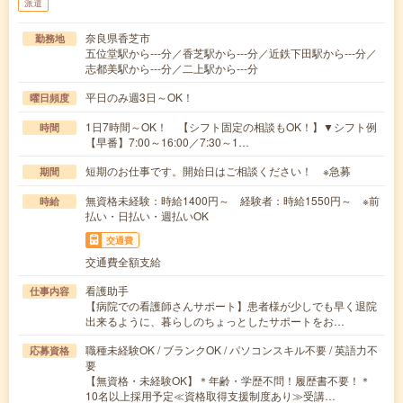
派遣
奈良県香芝市
勤務地
五位堂駅から---分／香芝駅から---分／近鉄下田駅から---分／
志都美駅から---分／二上駅から---分
平日のみ週3日～OK！
曜日頻度
1日7時間～OK！ 【シフト固定の相談もOK！】▼シフト例
時間
【早番】7:00～16:00／7:30～1…
短期のお仕事です。開始日はご相談ください！ ※急募
期間
無資格未経験：時給1400円～ 経験者：時給1550円～ ※前
時給
払い・日払い・週払いOK
交通費
交通費全額支給
看護助手
仕事内容
【病院での看護師さんサポート】患者様が少しでも早く退院
出来るように、暮らしのちょっとしたサポートをお…
職種未経験OK / ブランクOK / パソコンスキル不要 / 英語力不
応募資格
要
【無資格・未経験OK】＊年齢・学歴不問！履歴書不要！＊
10名以上採用予定≪資格取得支援制度あり≫受講…