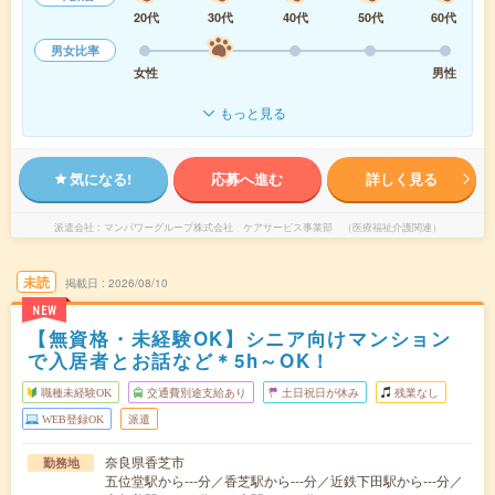
20代
30代
40代
50代
60代
男女比率
女性
男性
もっと見る
気になる!
応募へ進む
詳しく見る
派遣会社
マンパワーグループ株式会社 ケアサービス事業部 （医療福祉介護関連）
未読
掲載日
2026/08/10
NEW
【無資格・未経験OK】シニア向けマンション
で入居者とお話など＊5h～OK！
職種未経験OK
交通費別途支給あり
土日祝日が休み
残業なし
WEB登録OK
派遣
奈良県香芝市
勤務地
五位堂駅から---分／香芝駅から---分／近鉄下田駅から---分／