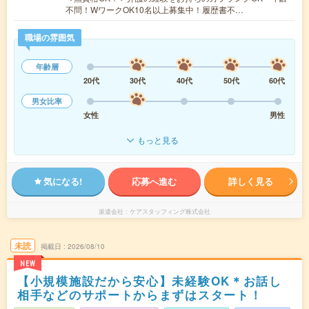
不問！WワークOK10名以上募集中！履歴書不…
職場の雰囲気
年齢層
20代
30代
40代
50代
60代
男女比率
女性
男性
もっと見る
気になる!
応募へ進む
詳しく見る
派遣会社
ケアスタッフィング株式会社
未読
掲載日
2026/08/10
NEW
【小規模施設だから安心】未経験OK＊お話し
相手などのサポートからまずはスタート！