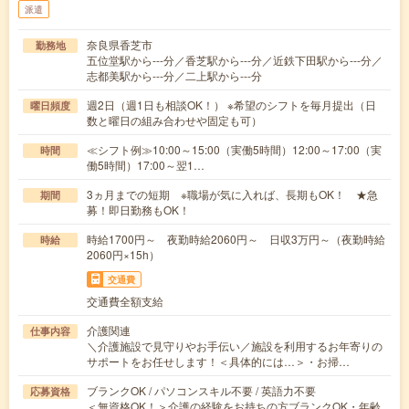
派遣
奈良県香芝市
勤務地
五位堂駅から---分／香芝駅から---分／近鉄下田駅から---分／
志都美駅から---分／二上駅から---分
週2日（週1日も相談OK！） ※希望のシフトを毎月提出（日
曜日頻度
数と曜日の組み合わせや固定も可）
≪シフト例≫10:00～15:00（実働5時間）12:00～17:00（実
時間
働5時間）17:00～翌1…
3ヵ月までの短期 ※職場が気に入れば、長期もOK！ ★急
期間
募！即日勤務もOK！
時給1700円～ 夜勤時給2060円～ 日収3万円～（夜勤時給
時給
2060円×15h）
交通費
交通費全額支給
介護関連
仕事内容
＼介護施設で見守りやお手伝い／施設を利用するお年寄りの
サポートをお任せします！＜具体的には…＞・お掃…
ブランクOK / パソコンスキル不要 / 英語力不要
応募資格
＜無資格OK！＞介護の経験をお持ちの方ブランクOK・年齢