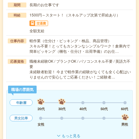
長期のお仕事です
期間
1500円～スタート！（スキルアップ次第で昇給あり）
時給
交通費
全額支給
軽作業（仕分け・ピッキング・検品、商品管理）
仕事内容
スキル不要！とってもカンタンなシンプルワーク！倉庫内で
簡単ピッキング（梱包・仕分け・出荷準備）のお仕…
職種未経験OK / ブランクOK / パソコンスキル不要 / 英語力不
応募資格
要
未経験者歓迎！ 今まで軽作業の経験がなくても全く心配はい
りませんので安心してご応募ください！ご経験者…
職場の雰囲気
年齢層
20代
30代
40代
50代
60代
男女比率
女性
男性
もっと見る