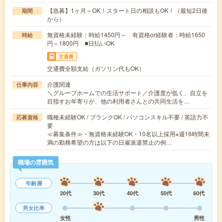
【急募】1ヶ月～OK！スタート日の相談もOK！（最短2日後
期間
から）
無資格未経験：時給1450円～ 有資格or経験者：時給1650
時給
円～1800円 ■日払いOK
交通費
交通費全額支給（ガソリン代もOK）
介護関連
仕事内容
＼グループホームでの生活サポート／介護度が低く、自立を
目指すお年寄りが、他の利用者さんとの共同生活を…
職種未経験OK / ブランクOK / パソコンスキル不要 / 英語力不
応募資格
要
≪募集条件≫・無資格未経験OK・10名以上採用※週16時間未
満の勤務希望の方は以下の日雇派遣禁止の例…
職場の雰囲気
年齢層
20代
30代
40代
50代
60代
男女比率
女性
男性