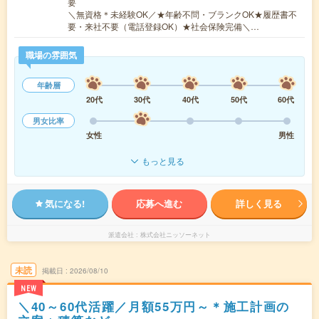
要
＼無資格＊未経験OK／★年齢不問・ブランクOK★履歴書不
要・来社不要（電話登録OK）★社会保険完備＼…
職場の雰囲気
年齢層
20代
30代
40代
50代
60代
男女比率
女性
男性
もっと見る
気になる!
応募へ進む
詳しく見る
派遣会社
株式会社ニッソーネット
未読
掲載日
2026/08/10
NEW
＼40～60代活躍／月額55万円～＊施工計画の