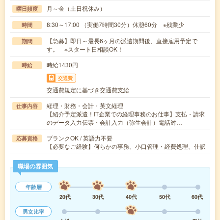
月～金（土日祝休み）
曜日頻度
8:30～17:00 （実働7時間30分）休憩60分 ※残業少
時間
【急募】即日～最長6ヶ月の派遣期間後、直接雇用予定で
期間
す。 ※スタート日相談OK！
時給1430円
時給
交通費
交通費規定に基づき交通費支給
経理・財務・会計・英文経理
仕事内容
【紹介予定派遣！IT企業での経理事務のお仕事】支払・請求
のデータ入力伝票・会計入力（弥生会計）電話対…
ブランクOK / 英語力不要
応募資格
【必要なご経験】何らかの事務、小口管理・経費処理、仕訳
職場の雰囲気
年齢層
20代
30代
40代
50代
60代
男女比率