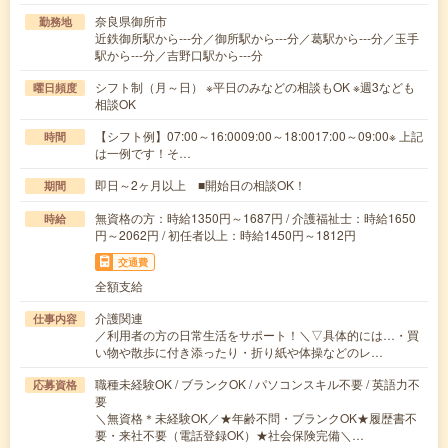
奈良県御所市
勤務地
近鉄御所駅から---分／御所駅から---分／葛駅から---分／玉手
駅から---分／吉野口駅から---分
シフト制（月～日） ※平日のみなどの相談もOK ※週3なども
曜日頻度
相談OK
【シフト例】07:00～16:0009:00～18:0017:00～09:00※ 上記
時間
は一例です！そ…
即日～2ヶ月以上 ■開始日の相談OK！
期間
無資格の方：時給1350円～1687円 / 介護福祉士：時給1650
時給
円～2062円 / 初任者以上：時給1450円～1812円
交通費
全額支給
介護関連
仕事内容
／利用者の方の日常生活をサポート！＼▽具体的には…・買
い物や散歩に付き添ったり・折り紙や体操などのレ…
職種未経験OK / ブランクOK / パソコンスキル不要 / 英語力不
応募資格
要
＼無資格＊未経験OK／★年齢不問・ブランクOK★履歴書不
要・来社不要（電話登録OK）★社会保険完備＼…