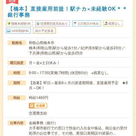
NEW
【橋本】直接雇用前提！駅チカ×未経験OK＊＊
銀行事務
職種未経験OK
交通費別途支給あり
土日祝日が休み
残業なし
WEB登録OK
紹介予定派遣
和歌山県橋本市
勤務地
橋本(和歌山県)駅から徒歩1分／紀伊清水駅から徒歩23分／
下兵庫(和歌山県)駅から徒歩25分
月～金※土日休み！
曜日頻度
9:00～17:00(実働:7時間) (休憩60分) ※残業なし
時間
【急募】即日～最長6ヶ月の派遣期間後、直接雇用予定 ★8
期間
月～OK！
時給1460円
時給
交通費
交通費支給
金融事務（銀行）
仕事内容
大手都市銀行での窓口で預金の入出金や振込、税公金の受付
処理のお仕事です。その他、新規口座開設や諸届の…