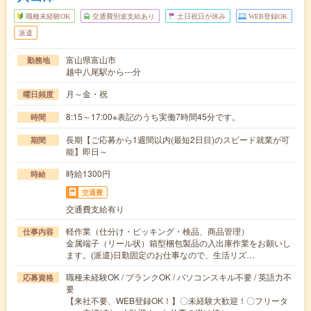
職種未経験OK
交通費別途支給あり
土日祝日が休み
WEB登録OK
派遣
富山県富山市
勤務地
越中八尾駅から---分
月～金・祝
曜日頻度
8:15～17:00※表記のうち実働7時間45分です。
時間
長期【ご応募から1週間以内(最短2日目)のスピード就業が可
期間
能】即日～
時給1300円
時給
交通費
交通費支給有り
軽作業（仕分け・ピッキング・検品、商品管理）
仕事内容
金属端子（リール状）箱型梱包製品の入出庫作業をお願いし
ます。(派遣)日勤固定のお仕事なので、生活リズ…
職種未経験OK / ブランクOK / パソコンスキル不要 / 英語力不
応募資格
要
【来社不要、WEB登録OK！】〇未経験大歓迎！〇フリータ