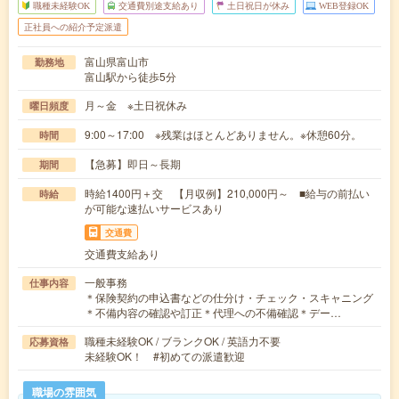
職種未経験OK
交通費別途支給あり
土日祝日が休み
WEB登録OK
正社員への紹介予定派遣
富山県富山市
勤務地
富山駅から徒歩5分
月～金 ※土日祝休み
曜日頻度
9:00～17:00 ※残業はほとんどありません。※休憩60分。
時間
【急募】即日～長期
期間
時給1400円＋交 【月収例】210,000円～ ■給与の前払い
時給
が可能な速払いサービスあり
交通費
交通費支給あり
一般事務
仕事内容
＊保険契約の申込書などの仕分け・チェック・スキャニング
＊不備内容の確認や訂正＊代理への不備確認＊デー…
職種未経験OK / ブランクOK / 英語力不要
応募資格
未経験OK！ #初めての派遣歓迎
職場の雰囲気