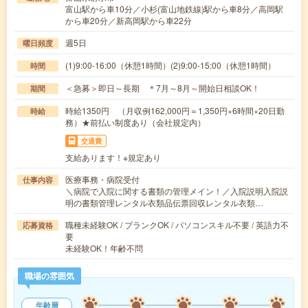
富山駅から車10分／小杉(富山地鉄線)駅から車8分／高岡駅
から車20分／新高岡駅から車22分
週5日
曜日頻度
(1)9:00-16:00（休憩1時間）(2)9:00-15:00（休憩1時間）
時間
＜急募＞即日～長期 ＊7月～8月～開始日相談OK！
期間
時給1350円 （月収例162,000円＝1,350円×6時間×20日勤
時給
務）★前払い制度あり（会社規定内）
交通費
支給あります！※規定あり
医療事務・病院受付
仕事内容
＼病院で入院に関する書類の管理メイン！／入院説明入院説
明の書類管理レンタル衣類品伝票回収レンタル衣類…
職種未経験OK / ブランクOK / パソコンスキル不要 / 英語力不
応募資格
要
未経験OK！年齢不問
職場の雰囲気
年齢層