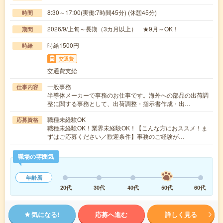
8:30～17:00(実働:7時間45分) (休憩45分)
時間
2026/9/上旬～長期（3カ月以上） ★9月～OK！
期間
時給1500円
時給
交通費
交通費支給
一般事務
仕事内容
半導体メーカーで事務のお仕事です。海外への部品の出荷調
整に関する事務として、出荷調整・指示書作成・出…
職種未経験OK
応募資格
職種未経験OK！業界未経験OK！【こんな方におススメ！ま
ずはご応募ください／歓迎条件】事務のご経験が…
職場の雰囲気
年齢層
20代
30代
40代
50代
60代
気になる!
応募へ進む
詳しく見る