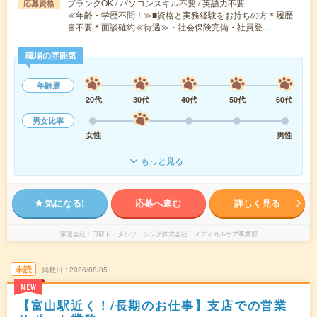
ブランクOK / パソコンスキル不要 / 英語力不要
応募資格
≪年齢・学歴不問！≫■資格と実務経験をお持ちの方＊履歴
書不要＊面談確約≪待遇≫・社会保険完備・社員登…
職場の雰囲気
年齢層
20代
30代
40代
50代
60代
男女比率
女性
男性
もっと見る
気になる!
応募へ進む
詳しく見る
派遣会社
日研トータルソーシング株式会社 メディカルケア事業部
未読
掲載日
2026/08/05
NEW
【富山駅近く！/長期のお仕事】支店での営業