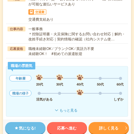
が可能な速払いサービスあり
交通費
交通費支給あり
一般事務
仕事内容
＊控除証明書・火災保険に関するお問い合わせ対応｜解約・
改姓手続き対応｜契約情報の確認（社内システム使…
職種未経験OK / ブランクOK / 英語力不要
応募資格
未経験OK！ #初めての派遣歓迎
職場の雰囲気
年齢層
20代
30代
40代
50代
60代
職場の様子
活気がある
しずか
もっと見る
気になる!
応募へ進む
詳しく見る