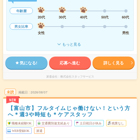
年齢層
20代
30代
40代
50代
60代
男女比率
女性
男性
もっと見る
気になる!
応募へ進む
詳しく見る
派遣会社
株式会社スタッフサービス
未読
掲載日
2026/08/07
NEW
【富山市】フルタイムじゃ働けない！という方
へ＊週3や時短も＊ケアスタッフ
職種未経験OK
交通費別途支給あり
土日祝日が休み
残業なし
WEB登録OK
派遣