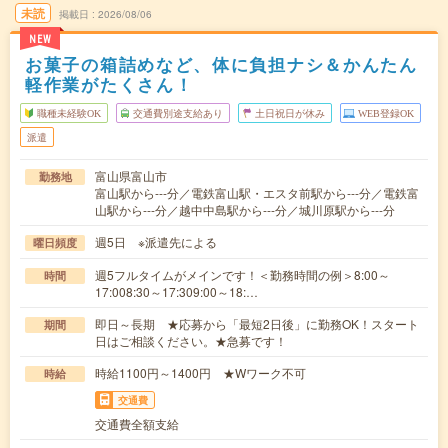
未読
掲載日
2026/08/06
NEW
お菓子の箱詰めなど、体に負担ナシ＆かんたん
軽作業がたくさん！
職種未経験OK
交通費別途支給あり
土日祝日が休み
WEB登録OK
派遣
富山県富山市
勤務地
富山駅から---分／電鉄富山駅・エスタ前駅から---分／電鉄富
山駅から---分／越中中島駅から---分／城川原駅から---分
週5日 ※派遣先による
曜日頻度
週5フルタイムがメインです！＜勤務時間の例＞8:00～
時間
17:008:30～17:309:00～18:…
即日～長期 ★応募から「最短2日後」に勤務OK！スタート
期間
日はご相談ください。★急募です！
時給1100円～1400円 ★Wワーク不可
時給
交通費
交通費全額支給