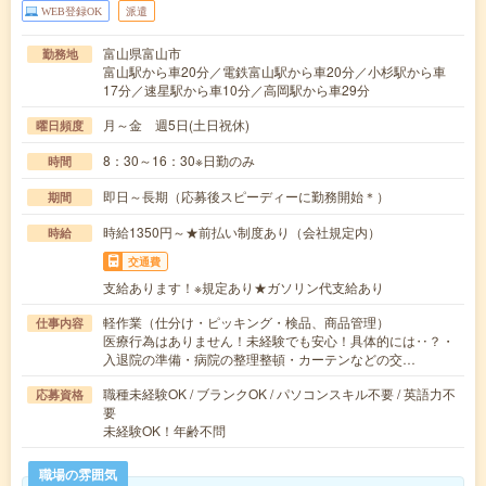
WEB登録OK
派遣
富山県富山市
勤務地
富山駅から車20分／電鉄富山駅から車20分／小杉駅から車
17分／速星駅から車10分／高岡駅から車29分
月～金 週5日(土日祝休)
曜日頻度
8：30～16：30※日勤のみ
時間
即日～長期（応募後スピーディーに勤務開始＊）
期間
時給1350円～★前払い制度あり（会社規定内）
時給
交通費
支給あります！※規定あり★ガソリン代支給あり
軽作業（仕分け・ピッキング・検品、商品管理）
仕事内容
医療行為はありません！未経験でも安心！具体的には‥？・
入退院の準備・病院の整理整頓・カーテンなどの交…
職種未経験OK / ブランクOK / パソコンスキル不要 / 英語力不
応募資格
要
未経験OK！年齢不問
職場の雰囲気