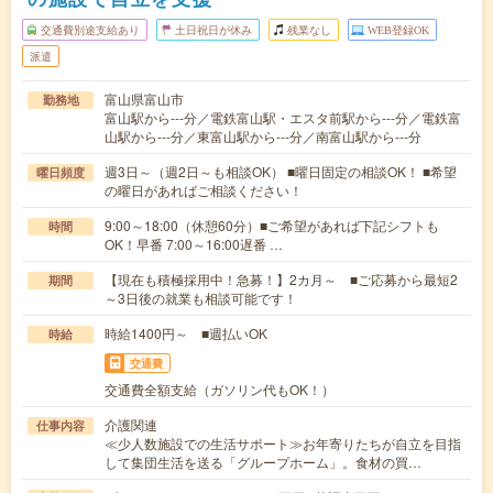
交通費別途支給あり
土日祝日が休み
残業なし
WEB登録OK
派遣
富山県富山市
勤務地
富山駅から---分／電鉄富山駅・エスタ前駅から---分／電鉄富
山駅から---分／東富山駅から---分／南富山駅から---分
週3日～（週2日～も相談OK） ■曜日固定の相談OK！ ■希望
曜日頻度
の曜日があればご相談ください！
9:00～18:00（休憩60分）■ご希望があれば下記シフトも
時間
OK！早番 7:00～16:00遅番 …
【現在も積極採用中！急募！】2カ月～ ■ご応募から最短2
期間
～3日後の就業も相談可能です！
時給1400円～ ■週払いOK
時給
交通費
交通費全額支給（ガソリン代もOK！）
介護関連
仕事内容
≪少人数施設での生活サポート≫お年寄りたちが自立を目指
して集団生活を送る「グループホーム」。食材の買…