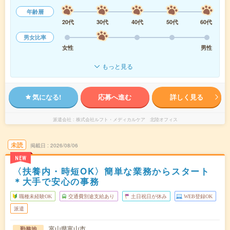
年齢層
20代
30代
40代
50代
60代
男女比率
女性
男性
もっと見る
気になる!
応募へ進む
詳しく見る
派遣会社
株式会社ルフト・メディカルケア 北陸オフィス
未読
掲載日
2026/08/06
NEW
〈扶養内・時短OK〉簡単な業務からスタート
＊大手で安心の事務
職種未経験OK
交通費別途支給あり
土日祝日が休み
WEB登録OK
派遣
富山県富山市
勤務地