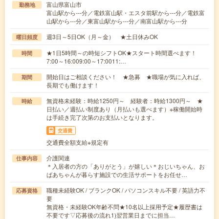
富山県富山市
勤務地
富山駅から---分／電鉄富山駅・エスタ前駅から---分／電鉄富
山駅から---分／東富山駅から---分／南富山駅から---分
週3日～5日OK（月～金） ★土日休みOK
曜日頻度
★1日5時間～の時短シフトOK★スタート時間選べます！
時間
7:00～16:009:00～17:0011:…
開始日はご相談ください！ ★急募 ★職場が気に入れば、
期間
長期でも働けます！
無資格未経験：時給1250円～ 経験者：時給1300円～ ★
時給
日払い／週払い制度あり（月払いも選べます）※稼働開始時
は手続き完了次第のお支払いとなります。
交通費
交通費全額支給※規定有
介護関連
仕事内容
＊入居者の方の「ありがとう」が嬉しい＊おじいちゃん、お
ばあちゃんが暮らす施設での生活サポートをお任せ…
職種未経験OK / ブランクOK / パソコンスキル不要 / 英語力不
応募資格
要
無資格・未経験OK年齢不問★10名以上採用予定★履歴書は
不要です▽応募後の流れ1)翌営業日までに担当…