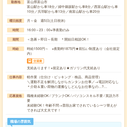
富山県富山市
勤務地
富山駅から車18分／婦中鵜坂駅から車8分／西富山駅から車
10分／呉羽駅から車13分／南富山駅から車20分
月～金 週5日(土日祝休)
曜日頻度
16:00～23：00※準夜勤のみ
時間
＜急募＞即日～長期 ＊開始日相談OK！
期間
時給1500円～ ※夜勤時1875円★前払い制度あり（会社規定
時給
内）
交通費
支給あります！※規定あり★ガソリン代支給あり
軽作業（仕分け・ピッキング・検品、商品管理）
仕事内容
＼運動不足を解消しながらカンタンお仕事／→電話対応なし
＊介助＆重い荷物の運搬なしどんなお仕事なの…?…
職種未経験OK / ブランクOK / パソコンスキル不要 / 英語力不
応募資格
要
未経験OK！年齢不問→普段お家でされているシーツ替えが
できれば大丈夫です！
職場の雰囲気