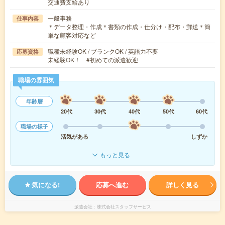
交通費支給あり
一般事務
仕事内容
＊データ整理・作成＊書類の作成・仕分け・配布・郵送＊簡
単な顧客対応など
職種未経験OK / ブランクOK / 英語力不要
応募資格
未経験OK！ #初めての派遣歓迎
職場の雰囲気
年齢層
20代
30代
40代
50代
60代
職場の様子
活気がある
しずか
もっと見る
気になる!
応募へ進む
詳しく見る
派遣会社
株式会社スタッフサービス