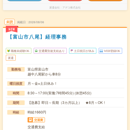
派遣会社
アデコ株式会社
未読
掲載日
2026/08/06
NEW
【富山市八尾】経理事務
職種未経験OK
交通費別途支給あり
土日祝日が休み
WEB登録OK
派遣
富山県富山市
勤務地
越中八尾駅から車8分
月～金※土日休み！
曜日頻度
8:30～17:00(実働:7時間45分) (休憩45分)
時間
【急募】即日～長期（3カ月以上） ★8月～OK！
期間
時給1660円
時給
交通費
交通費支給