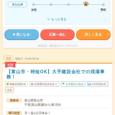
男女比率
女性
男性
もっと見る
気になる!
応募へ進む
詳しく見る
派遣会社
株式会社スタッフサービス
未読
掲載日
2026/08/06
NEW
【富山市・時短OK】大手建設会社での現場事
務！
職種未経験OK
交通費別途支給あり
土日祝日が休み
WEB登録OK
派遣
富山県富山市
勤務地
千里(富山県)駅から車15分
月～金※土日休み！
曜日頻度