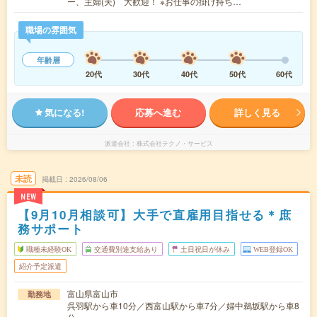
ー、主婦(夫) 大歓迎！ ※お仕事の掛け持ち…
職場の雰囲気
年齢層
20代
30代
40代
50代
60代
気になる!
応募へ進む
詳しく見る
派遣会社
株式会社テクノ・サービス
未読
掲載日
2026/08/06
NEW
【9月10月相談可】大手で直雇用目指せる＊庶
務サポート
職種未経験OK
交通費別途支給あり
土日祝日が休み
WEB登録OK
紹介予定派遣
富山県富山市
勤務地
呉羽駅から車10分／西富山駅から車7分／婦中鵜坂駅から車8