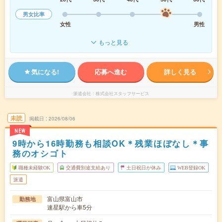
男女比率
女性
男性
もっと見る
気になる!
応募へ進む
詳しく見る
派遣会社
株式会社スタッフサービス
未読
掲載日
2026/08/06
NEW
9時から16時勤務も相談OK＊残業ほぼなし＊事
務のオシゴト
職種未経験OK
交通費別途支給あり
土日祝日が休み
WEB登録OK
派遣
富山県富山市
勤務地
速星駅から車5分