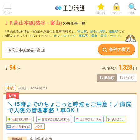
メニュー
気になる!
ログイン
検索
ＪＲ高山本線(猪谷－富山)
のお仕事一覧
ＪＲ高山本線(猪谷－富山)の派遣のお仕事情報です。
富山駅
、
越中八尾駅
、
速星駅
など
の駅をチェックしてみてください。
オフィスワーク・事務系
、
営業・販売・サービス
系
、
クリエイティブ系
などのお仕事を取り揃えています。さらに、
短期
・
単発
などの
期間や、
職種未経験OK
などのこだわり条件で絞り込んでいただけます。
条件の変更
ＪＲ高山本線(猪谷－富山)
94
1,328
全
件
平均時給:
円
時給順
新着順
未読
掲載日
2026/08/07
NEW
＼15時までのちょこっと時短もご用意！／病院
で入院の管理事務＊車OK！
職種未経験OK
交通費別途支給あり
土日祝日が休み
残業なし
WEB登録OK
派遣
富山県射水市
勤務地