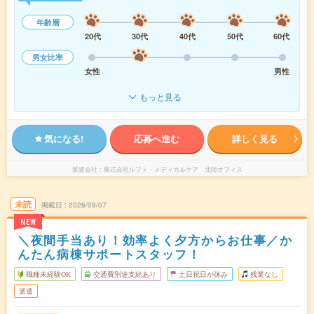
年齢層
20代
30代
40代
50代
60代
男女比率
女性
男性
もっと見る
気になる!
応募へ進む
詳しく見る
派遣会社
株式会社ルフト・メディカルケア 北陸オフィス
未読
掲載日
2026/08/07
NEW
＼夜間手当あり！効率よく夕方からお仕事／か
んたん病棟サポートスタッフ！
職種未経験OK
交通費別途支給あり
土日祝日が休み
残業なし
派遣