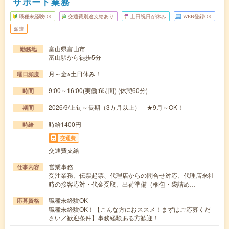
サポート業務
職種未経験OK
交通費別途支給あり
土日祝日が休み
WEB登録OK
派遣
富山県富山市
勤務地
富山駅から徒歩5分
月～金※土日休み！
曜日頻度
9:00～16:00(実働:6時間) (休憩60分)
時間
2026/9/上旬～長期（3カ月以上） ★9月～OK！
期間
時給1400円
時給
交通費
交通費支給
営業事務
仕事内容
受注業務、伝票起票、代理店からの問合せ対応、代理店来社
時の接客応対・代金受取、出荷準備（梱包・袋詰め…
職種未経験OK
応募資格
職種未経験OK！【こんな方におススメ！まずはご応募くだ
さい／歓迎条件】事務経験ある方歓迎！