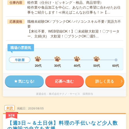
軽作業（仕分け・ピッキング・検品、商品管理）
仕事内容
軽作業や食品加工を中心に、あなたのご希望に合わせたお仕
事をご紹介します！≪例えばこんなお仕事も！≫【…
職種未経験OK / ブランクOK / パソコンスキル不要 / 英語力不
応募資格
要
【来社不要、WEB登録OK！】〇未経験大歓迎！〇フリータ
ー、主婦(夫) 大歓迎！〇ブランクOK〇週5…
職場の雰囲気
年齢層
20代
30代
40代
50代
60代
気になる!
応募へ進む
詳しく見る
派遣会社
株式会社テクノ・サービス 採用担当
未読
掲載日
2026/08/05
NEW
【週3日～＆土日休】料理の手伝いなど少人数
の施設で自立を支援