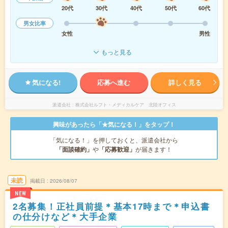
20代
30代
40代
50代
60代
男女比率
女性
男性
もっと見る
気になる!
応募へ進む
詳しく見る
派遣会社
株式会社ルフト・メディカルケア 北陸オフィス
興味があったら「★気になる！」をタップ！
「気になる！」を押しておくと、派遣会社から
「面談確約」
や
「応募歓迎」
が届きます！
未読
掲載日
2026/08/07
NEW
2名募集！正社員前提＊基本17時まで＊申込書
の仕分けなど＊大手企業