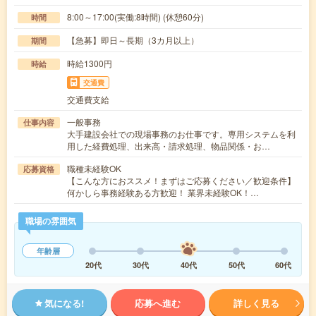
8:00～17:00(実働:8時間) (休憩60分)
時間
【急募】即日～長期（3カ月以上）
期間
時給1300円
時給
交通費
交通費支給
一般事務
仕事内容
大手建設会社での現場事務のお仕事です。専用システムを利
用した経費処理、出来高・請求処理、物品関係・お…
職種未経験OK
応募資格
【こんな方におススメ！まずはご応募ください／歓迎条件】
何かしら事務経験ある方歓迎！ 業界未経験OK！…
職場の雰囲気
年齢層
20代
30代
40代
50代
60代
気になる!
応募へ進む
詳しく見る