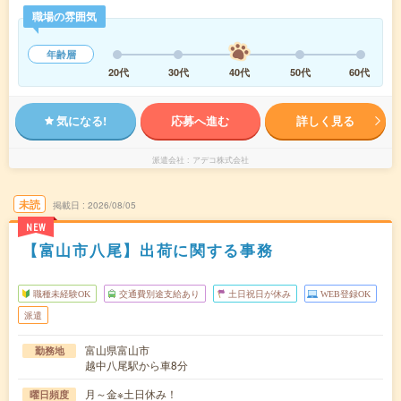
職場の雰囲気
年齢層
20代
30代
40代
50代
60代
気になる!
応募へ進む
詳しく見る
派遣会社
アデコ株式会社
未読
掲載日
2026/08/05
NEW
【富山市八尾】出荷に関する事務
職種未経験OK
交通費別途支給あり
土日祝日が休み
WEB登録OK
派遣
富山県富山市
勤務地
越中八尾駅から車8分
月～金※土日休み！
曜日頻度