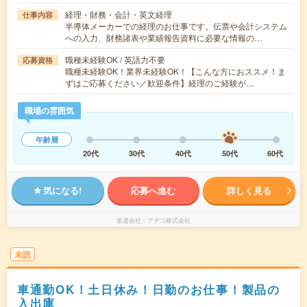
経理・財務・会計・英文経理
仕事内容
半導体メーカーでの経理のお仕事です。伝票や会計システム
への入力、財務諸表や業績報告資料に必要な情報の…
職種未経験OK / 英語力不要
応募資格
職種未経験OK！業界未経験OK！【こんな方におススメ！ま
ずはご応募ください／歓迎条件】経理のご経験が…
職場の雰囲気
年齢層
20代
30代
40代
50代
60代
気になる!
応募へ進む
詳しく見る
派遣会社
アデコ株式会社
未読
車通勤OK！土日休み！日勤のお仕事！製品の
入出庫