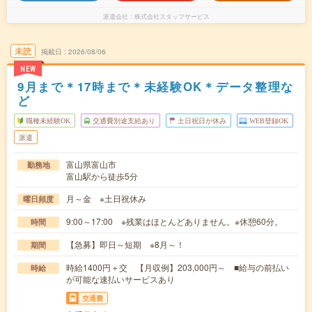
派遣会社
株式会社スタッフサービス
未読
掲載日
2026/08/06
NEW
9月まで＊17時まで＊未経験OK＊データ整理な
ど
職種未経験OK
交通費別途支給あり
土日祝日が休み
WEB登録OK
派遣
富山県富山市
勤務地
富山駅から徒歩5分
月～金 ※土日祝休み
曜日頻度
9:00～17:00 ※残業はほとんどありません。※休憩60分。
時間
【急募】即日～短期 ※8月～！
期間
時給1400円＋交 【月収例】203,000円～ ■給与の前払い
時給
が可能な速払いサービスあり
交通費