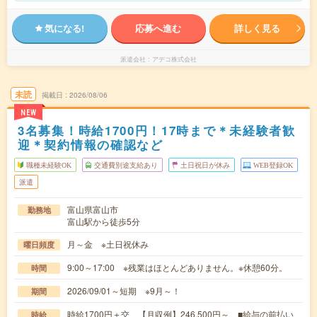
気になる!
応募へ進む
詳しく見る
派遣会社
アデコ株式会社
未読
掲載日
2026/08/06
NEW
3名募集！時給1700円！17時まで＊未経験者歓
迎＊契約情報の確認など
職種未経験OK
交通費別途支給あり
土日祝日が休み
WEB登録OK
派遣
富山県富山市
勤務地
富山駅から徒歩5分
月～金 ※土日祝休み
曜日頻度
9:00～17:00 ※残業はほとんどありません。※休憩60分。
時間
2026/09/01～短期 ※9月～！
期間
時給1700円＋交 【月収例】246,500円～ ■給与の前払い
時給