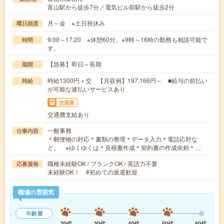
富山駅から徒歩7分／電気ビル前駅から徒歩2分
月～金 ※土日祝休み
曜日頻度
9:00～17:20 ※休憩60分。※9時～16時の勤務も相談可能で
時間
す。
【急募】即日～長期
期間
時給1300円＋交 【月収例】197,166円～ ■給与の前払い
時給
が可能な速払いサービスあり
交通費
交通費支給あり
一般事務
仕事内容
＊郵便物の対応＊書類の整理＊データ入力＊電話応対な
ど。 ※ゆくゆくは＊見積書作成＊契約書の作成依頼＊…
職種未経験OK / ブランクOK / 英語力不要
応募資格
未経験OK！ #初めての派遣歓迎
職場の雰囲気
年齢層
20代
30代
40代
50代
60代