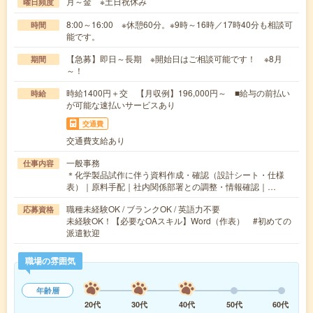
月～金 ※土日祝休み
曜日頻度
8:00～16:00 ※休憩60分。※9時～16時／17時40分も相談可
時間
能です。
【急募】即日～長期 ※開始日はご相談可能です！ ※8月
期間
～！
時給1400円＋交 【月収例】196,000円～ ■給与の前払い
時給
が可能な速払いサービスあり
交通費
交通費支給あり
一般事務
仕事内容
＊化学製品試作に伴う資料作成・確認（設計シート・仕様
表）｜原料手配｜社内関係部署との調整・情報確認｜…
職種未経験OK / ブランクOK / 英語力不要
応募資格
未経験OK！【必要なOAスキル】Word（作表） #初めての
派遣歓迎
職場の雰囲気
年齢層
20代
30代
40代
50代
60代