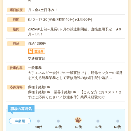
分
月～金※土日休み！
曜日頻度
8:40～17:20(実働:7時間40分) (休憩60分)
時間
2026/9/上旬～最長6ヶ月の派遣期間後、直接雇用予定 ★9
期間
月～OK！
時給1360円
時給
交通費
交通費支給
一般事務
仕事内容
大手エネルギー会社での一般事務です。研修センターの運営
を支える総務業務として研修施設の修繕手配や備品…
職種未経験OK
応募資格
職種未経験OK！業界未経験OK！【こんな方におススメ！ま
ずはご応募ください／歓迎条件】業界未経験の方…
職場の雰囲気
年齢層
20代
30代
40代
50代
60代