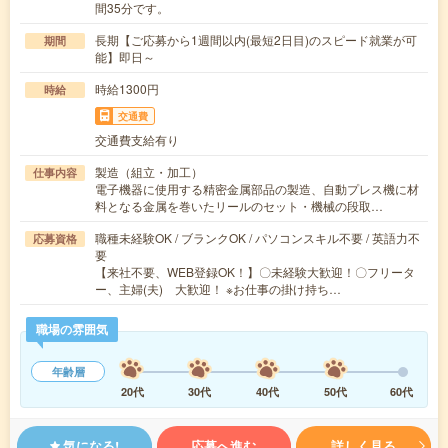
間35分です。
長期【ご応募から1週間以内(最短2日目)のスピード就業が可
期間
能】即日～
時給1300円
時給
交通費
交通費支給有り
製造（組立・加工）
仕事内容
電子機器に使用する精密金属部品の製造、自動プレス機に材
料となる金属を巻いたリールのセット・機械の段取…
職種未経験OK / ブランクOK / パソコンスキル不要 / 英語力不
応募資格
要
【来社不要、WEB登録OK！】〇未経験大歓迎！〇フリータ
ー、主婦(夫) 大歓迎！ ※お仕事の掛け持ち…
職場の雰囲気
年齢層
20代
30代
40代
50代
60代
気になる!
応募へ進む
詳しく見る