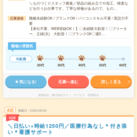
＼ものづくりスタッフ募集／部品の組み立てや加工、検査な
どを行うお仕事です。丁寧な研修があるので、もの…
職種未経験OK / ブランクOK / パソコンスキル不要 / 英語力不
応募資格
要
【来社不要、WEB登録OK！】〇未経験大歓迎！〇フリータ
ー、主婦(夫) 大歓迎！〇ブランクOK〇週5…
職場の雰囲気
年齢層
20代
30代
40代
50代
60代
気になる!
応募へ進む
詳しく見る
派遣会社
株式会社テクノ・サービス 採用担当
未読
掲載日
2026/08/08
NEW
＼日払い×時給1250円／医療行為なし＊付き添
い＊看護サポート