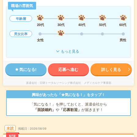
職場の雰囲気
年齢層
20代
30代
40代
50代
60代
男女比率
女性
男性
もっと見る
気になる!
応募へ進む
詳しく見る
派遣会社
日研トータルソーシング株式会社 メディカルケア事業部
興味があったら「★気になる！」をタップ！
「気になる！」を押しておくと、派遣会社から
「面談確約」
や
「応募歓迎」
が届きます！
未読
掲載日
2026/08/09
NEW