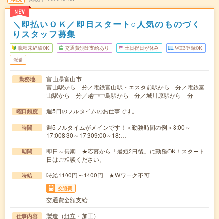
NEW
＼即払いＯＫ／即日スタート○人気のものづく
りスタッフ募集
職種未経験OK
交通費別途支給あり
土日祝日が休み
WEB登録OK
派遣
富山県富山市
勤務地
富山駅から---分／電鉄富山駅・エスタ前駅から---分／電鉄富
山駅から---分／越中中島駅から---分／城川原駅から---分
週5日のフルタイムのお仕事です。
曜日頻度
週5フルタイムがメインです！＜勤務時間の例＞8:00～
時間
17:008:30～17:309:00～18:…
即日～長期 ★応募から「最短2日後」に勤務OK！スタート
期間
日はご相談ください。
時給1100円～1400円 ★Wワーク不可
時給
交通費
交通費全額支給
製造（組立・加工）
仕事内容