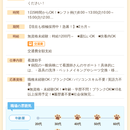
ください！
1日5時間からOK！■シフト例(1)8:00～13:00(2)10:00～
時間
15:00(3)12:00…
【現在も積極採用中！急募！】■2カ月～
期間
無資格未経験：時給1200円～ ■週払いOK ■扶養内OK
時給
交通費
交通費全額支給
看護助手
仕事内容
▼病院の一般病棟にて看護師さんのサポート！具体的に
は、・器具の洗浄・ベットメイキングやシーツ交換・移…
職種未経験OK / ブランクOK / パソコンスキル不要 / 英語力不
応募資格
要
■無資格・未経験OK！■年齢・学歴不問！ブランクOK!■10名
以上採用予定！■履歴書不要■社会保険完…
職場の雰囲気
年齢層
20代
30代
40代
50代
60代