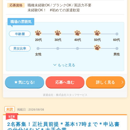
職種未経験OK / ブランクOK / 英語力不要
応募資格
未経験OK！ #初めての派遣歓迎
職場の雰囲気
年齢層
20代
30代
40代
50代
60代
男女比率
女性
男性
もっと見る
気になる!
応募へ進む
詳しく見る
派遣会社
株式会社スタッフサービス
未読
掲載日
2026/08/08
NEW
2名募集！正社員前提＊基本17時まで＊申込書
の仕分けなど＊大手企業