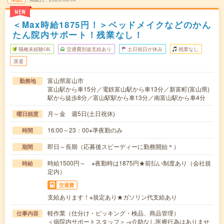
NEW
＜Max時給1875円！＞ベッドメイクなどのかん
たん院内サポート！残業なし！
職種未経験OK
交通費別途支給あり
土日祝日が休み
残業なし
派遣
富山県富山市
勤務地
富山駅から車15分／電鉄富山駅から車13分／新富町(富山県)
駅から徒歩8分／富山駅駅から車13分／南富山駅から車4分
月～金 週5日(土日祝休)
曜日頻度
16:00～23：00※準夜勤のみ
時間
即日～長期（応募後スピーディーに勤務開始＊）
期間
時給1500円～ ※夜勤時は1875円★前払い制度あり（会社規
時給
定内）
交通費
支給あります！※規定あり★ガソリン代支給あり
軽作業（仕分け・ピッキング・検品、商品管理）
仕事内容
＜病院内サポートスタッフ＞→介助なし医療行為はありませ