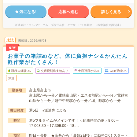
気になる!
応募へ進む
詳しく見る
派遣会社
マンパワーグループ株式会社 ケアサービス事業部 （医療福祉介護関連）
未読
掲載日
2026/08/08
NEW
お菓子の箱詰めなど、体に負担ナシ＆かんたん
軽作業がたくさん！
職種未経験OK
交通費別途支給あり
土日祝日が休み
WEB登録OK
派遣
富山県富山市
勤務地
富山駅から---分／電鉄富山駅・エスタ前駅から---分／電鉄富
山駅から---分／越中中島駅から---分／城川原駅から---分
週5日 ※派遣先による
曜日頻度
週5フルタイムがメインです！＜勤務時間の例＞8:00～
時間
17:008:30～17:309:00～18:…
即日～長期 ★応募から「最短2日後」に勤務OK！スタート
期間