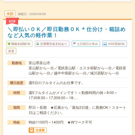
未読
掲載日
2026/08/08
NEW
＼即払いＯＫ／即日勤務ＯＫ＊仕分け・箱詰め
など人気の軽作業！
職種未経験OK
交通費別途支給あり
土日祝日が休み
WEB登録OK
派遣
富山県富山市
勤務地
富山駅から---分／電鉄富山駅・エスタ前駅から---分／電鉄富
山駅から---分／越中中島駅から---分／城川原駅から---分
週5日のフルタイムのお仕事です。
曜日頻度
週5フルタイムがメインです！＜勤務時間の例＞8:00～
時間
17:008:30～17:309:00～18:…
即日～長期 ★応募から「最短2日後」に勤務OK！スタート
期間
日はご相談ください。
時給1100円～1400円 ★Wワーク不可
時給
交通費