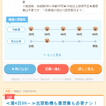
要
≪無資格・未経験OK≫年齢不問★10名以上採用予定★履歴
書は不要です。▽応募後の流れ1)翌営業日まで…
職場の雰囲気
年齢層
20代
30代
40代
50代
60代
男女比率
女性
男性
もっと見る
気になる!
応募へ進む
詳しく見る
派遣会社
マンパワーグループ株式会社 ケアサービス事業部 （医療福祉介護関連）
未読
掲載日
2026/08/08
NEW
≪週4日5h～≫志望動機も履歴書も必要ナシ！