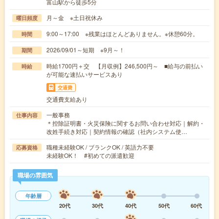
富山駅から徒歩5分
月～金 ※土日祝休み
曜日頻度
9:00～17:00 ※残業はほとんどありません。※休憩60分。
時間
2026/09/01～短期 ※9月～！
期間
時給1700円＋交 【月収例】246,500円～ ■給与の前払い
時給
が可能な速払いサービスあり
交通費
交通費支給あり
一般事務
仕事内容
＊控除証明書・火災保険に関するお問い合わせ対応｜解約・
改姓手続き対応｜契約情報の確認（社内システム使…
職種未経験OK / ブランクOK / 英語力不要
応募資格
未経験OK！ #初めての派遣歓迎
職場の雰囲気
年齢層
20代
30代
40代
50代
60代