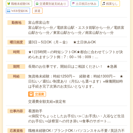
職種未経験OK
交通費別途支給あり
土日祝日が休み
残業なし
WEB登録OK
派遣
富山県富山市
勤務地
富山駅から---分／電鉄富山駅・エスタ前駅から---分／電鉄富
山駅から---分／東富山駅から---分／南富山駅から---分
週3日～5日OK（月～金） ★土日休みOK
曜日頻度
★1日5時間～の時短シフトOK★都合に合わせてシフトが決
時間
められますシフト例：7：00～16：009：…
長期のお仕事です。開始日はご相談ください！ ★急募
期間
無資格未経験：時給1250円～ 経験者：時給1300円～ ★
時給
日払い／週払い制度あり（月払いも選べます）※稼働開始時
は手続き完了次第のお支払いとなります。
交通費
交通費全額支給※規定有
看護助手
仕事内容
≪病院でちょっとしたお手伝い≫〇お手洗い・入浴など生活
のお手伝い○診察室への付き添い○食事のサポート…
職種未経験OK / ブランクOK / パソコンスキル不要 / 英語力不
応募資格