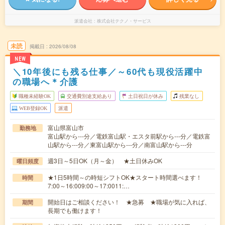
派遣会社
株式会社テクノ・サービス
未読
掲載日
2026/08/08
NEW
＼10年後にも残る仕事／～60代も現役活躍中
の職場へ＊介護
職種未経験OK
交通費別途支給あり
土日祝日が休み
残業なし
WEB登録OK
派遣
富山県富山市
勤務地
富山駅から---分／電鉄富山駅・エスタ前駅から---分／電鉄富
山駅から---分／東富山駅から---分／南富山駅から---分
週3日～5日OK（月～金） ★土日休みOK
曜日頻度
★1日5時間～の時短シフトOK★スタート時間選べます！
時間
7:00～16:009:00～17:0011:…
開始日はご相談ください！ ★急募 ★職場が気に入れば、
期間
長期でも働けます！