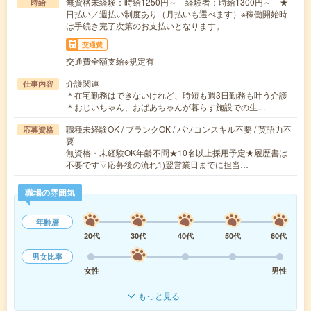
無資格未経験：時給1250円～ 経験者：時給1300円～ ★
時給
日払い／週払い制度あり（月払いも選べます）※稼働開始時
は手続き完了次第のお支払いとなります。
交通費
交通費全額支給※規定有
介護関連
仕事内容
＊在宅勤務はできないけれど、時短も週3日勤務も叶う介護
＊おじいちゃん、おばあちゃんが暮らす施設での生…
職種未経験OK / ブランクOK / パソコンスキル不要 / 英語力不
応募資格
要
無資格・未経験OK年齢不問★10名以上採用予定★履歴書は
不要です▽応募後の流れ1)翌営業日までに担当…
職場の雰囲気
年齢層
20代
30代
40代
50代
60代
男女比率
女性
男性
もっと見る