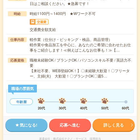
日はご相談ください。★急募です！
時給1100円～1400円 ★Wワーク不可
時給
交通費
交通費全額支給
軽作業（仕分け・ピッキング・検品、商品管理）
仕事内容
軽作業や食品加工を中心に、あなたのご希望に合わせたお仕
事をご紹介します！≪例えばこんなお仕事も！≫【…
職種未経験OK / ブランクOK / パソコンスキル不要 / 英語力不
応募資格
要
【来社不要、WEB登録OK！】〇未経験大歓迎！〇フリータ
ー、主婦(夫) 大歓迎！〇ブランクOK〇週5…
職場の雰囲気
年齢層
20代
30代
40代
50代
60代
気になる!
応募へ進む
詳しく見る
派遣会社
株式会社テクノ・サービス 採用担当