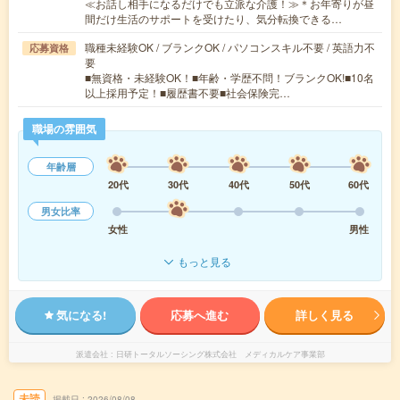
≪お話し相手になるだけでも立派な介護！≫＊お年寄りが昼
間だけ生活のサポートを受けたり、気分転換できる…
職種未経験OK / ブランクOK / パソコンスキル不要 / 英語力不
応募資格
要
■無資格・未経験OK！■年齢・学歴不問！ブランクOK!■10名
以上採用予定！■履歴書不要■社会保険完…
職場の雰囲気
年齢層
20代
30代
40代
50代
60代
男女比率
女性
男性
もっと見る
気になる!
応募へ進む
詳しく見る
派遣会社
日研トータルソーシング株式会社 メディカルケア事業部
未読
掲載日
2026/08/08