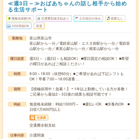
≪週3日～≫おばあちゃんの話し相手から始め
る生活サポート
職種未経験OK
交通費別途支給あり
土日祝日が休み
残業なし
WEB登録OK
派遣
富山県富山市
勤務地
富山駅から---分／電鉄富山駅・エスタ前駅から---分／電鉄富
山駅から---分／東富山駅から---分／南富山駅から---分
週3日～（週2日～も相談OK） ■曜日固定の相談OK！ ■希望
曜日頻度
の曜日があればご相談ください！
9:00～18:00（休憩60分）■ご希望があれば下記シフトも
時間
OK！早番 7:00～16:00遅番 …
【積極採用中！急募！】＊1年以上勤務している方が多数！
期間
ご応募から最短2～3日後の就業も相談可能です！
無資格未経験：時給1300円～ ■週払いOK ■扶養内OK ■
時給
日収1万400円以上
交通費
交通費全額支給
介護関連
仕事内容