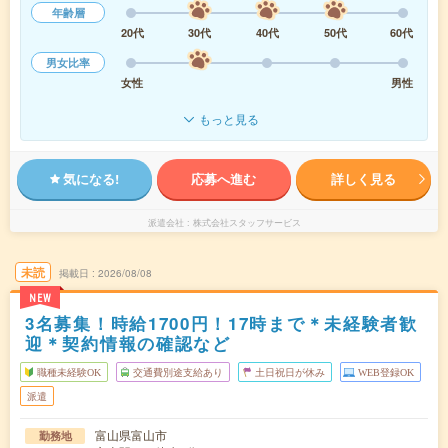
年齢層
20代
30代
40代
50代
60代
男女比率
女性
男性
もっと見る
気になる!
応募へ進む
詳しく見る
派遣会社
株式会社スタッフサービス
未読
掲載日
2026/08/08
NEW
3名募集！時給1700円！17時まで＊未経験者歓
迎＊契約情報の確認など
職種未経験OK
交通費別途支給あり
土日祝日が休み
WEB登録OK
派遣
富山県富山市
勤務地