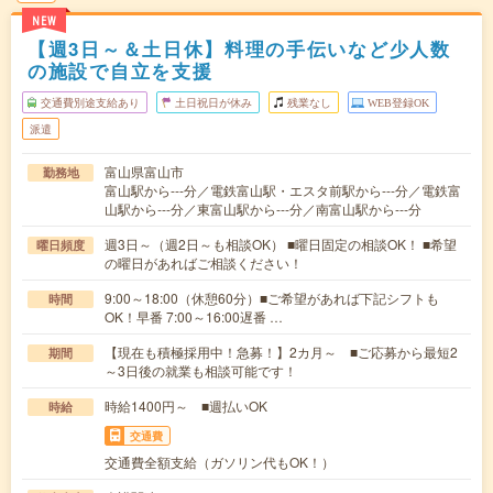
NEW
【週3日～＆土日休】料理の手伝いなど少人数
の施設で自立を支援
交通費別途支給あり
土日祝日が休み
残業なし
WEB登録OK
派遣
富山県富山市
勤務地
富山駅から---分／電鉄富山駅・エスタ前駅から---分／電鉄富
山駅から---分／東富山駅から---分／南富山駅から---分
週3日～（週2日～も相談OK） ■曜日固定の相談OK！ ■希望
曜日頻度
の曜日があればご相談ください！
9:00～18:00（休憩60分）■ご希望があれば下記シフトも
時間
OK！早番 7:00～16:00遅番 …
【現在も積極採用中！急募！】2カ月～ ■ご応募から最短2
期間
～3日後の就業も相談可能です！
時給1400円～ ■週払いOK
時給
交通費
交通費全額支給（ガソリン代もOK！）