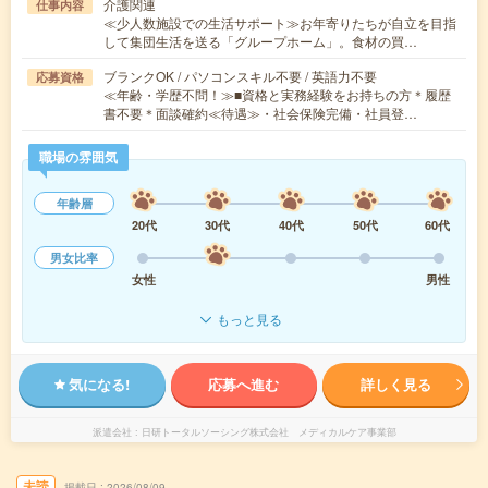
介護関連
仕事内容
≪少人数施設での生活サポート≫お年寄りたちが自立を目指
して集団生活を送る「グループホーム」。食材の買…
ブランクOK / パソコンスキル不要 / 英語力不要
応募資格
≪年齢・学歴不問！≫■資格と実務経験をお持ちの方＊履歴
書不要＊面談確約≪待遇≫・社会保険完備・社員登…
職場の雰囲気
年齢層
20代
30代
40代
50代
60代
男女比率
女性
男性
もっと見る
気になる!
応募へ進む
詳しく見る
派遣会社
日研トータルソーシング株式会社 メディカルケア事業部
未読
掲載日
2026/08/09