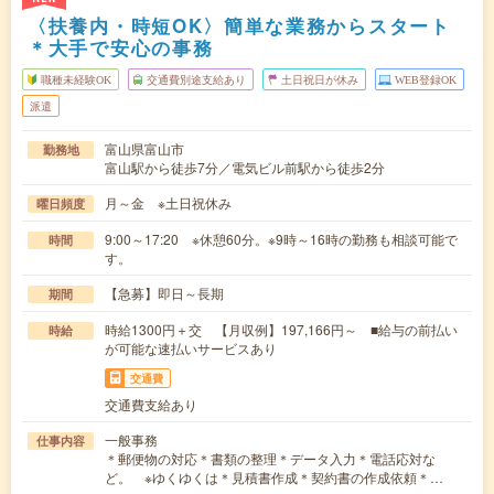
〈扶養内・時短OK〉簡単な業務からスタート
＊大手で安心の事務
職種未経験OK
交通費別途支給あり
土日祝日が休み
WEB登録OK
派遣
富山県富山市
勤務地
富山駅から徒歩7分／電気ビル前駅から徒歩2分
月～金 ※土日祝休み
曜日頻度
9:00～17:20 ※休憩60分。※9時～16時の勤務も相談可能で
時間
す。
【急募】即日～長期
期間
時給1300円＋交 【月収例】197,166円～ ■給与の前払い
時給
が可能な速払いサービスあり
交通費
交通費支給あり
一般事務
仕事内容
＊郵便物の対応＊書類の整理＊データ入力＊電話応対な
ど。 ※ゆくゆくは＊見積書作成＊契約書の作成依頼＊…