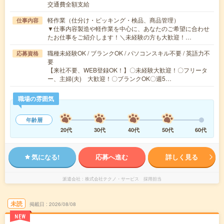
交通費全額支給
軽作業（仕分け・ピッキング・検品、商品管理）
仕事内容
▼仕事内容製造や軽作業を中心に、あなたのご希望に合わせ
たお仕事をご紹介します！＼未経験の方も大歓迎！…
職種未経験OK / ブランクOK / パソコンスキル不要 / 英語力不
応募資格
要
【来社不要、WEB登録OK！】〇未経験大歓迎！〇フリータ
ー、主婦(夫) 大歓迎！〇ブランクOK〇週5…
職場の雰囲気
年齢層
20代
30代
40代
50代
60代
気になる!
応募へ進む
詳しく見る
派遣会社
株式会社テクノ・サービス 採用担当
未読
掲載日
2026/08/08
NEW