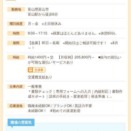
富山県富山市
勤務地
富山駅から徒歩6分
月～金 ※土日祝休み
曜日頻度
9:00～17:15 ※残業はほとんどありません。※休憩60分。
時間
【急募】即日～長期 ※開始日はご相談可能です！ ※8月
期間
～！
時給1400円＋交 【月収例】205,800円～ ■給与の前払い
時給
が可能な速払いサービスあり
交通費
交通費支給あり
一般事務
仕事内容
＊書類チェック｜専用フォームへの入力｜内線対応｜書類作
成サポート｜請求の手続き・変更処理｜発送準備（…
職種未経験OK / ブランクOK / 英語力不要
応募資格
未経験OK！ #初めての派遣歓迎
職場の雰囲気