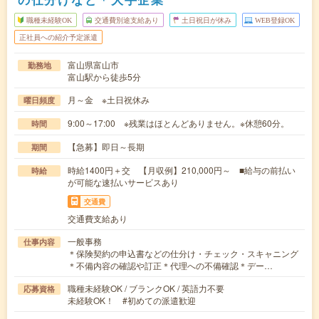
職種未経験OK
交通費別途支給あり
土日祝日が休み
WEB登録OK
正社員への紹介予定派遣
富山県富山市
勤務地
富山駅から徒歩5分
月～金 ※土日祝休み
曜日頻度
9:00～17:00 ※残業はほとんどありません。※休憩60分。
時間
【急募】即日～長期
期間
時給1400円＋交 【月収例】210,000円～ ■給与の前払い
時給
が可能な速払いサービスあり
交通費
交通費支給あり
一般事務
仕事内容
＊保険契約の申込書などの仕分け・チェック・スキャニング
＊不備内容の確認や訂正＊代理への不備確認＊デー…
職種未経験OK / ブランクOK / 英語力不要
応募資格
未経験OK！ #初めての派遣歓迎