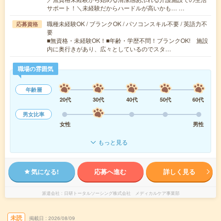
サポート！＼未経験だからハードルが高いかも… …
職種未経験OK / ブランクOK / パソコンスキル不要 / 英語力不
応募資格
要
■無資格・未経験OK！■年齢・学歴不問！ブランクOK! 施設
内に奥行きがあり、広々としているのでスタ…
職場の雰囲気
年齢層
20代
30代
40代
50代
60代
男女比率
女性
男性
もっと見る
気になる!
応募へ進む
詳しく見る
派遣会社
日研トータルソーシング株式会社 メディカルケア事業部
未読
掲載日
2026/08/09