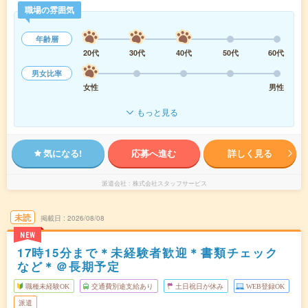
職場の雰囲気
年齢層
20代
30代
40代
50代
60代
男女比率
女性
男性
もっと見る
気になる!
応募へ進む
詳しく見る
派遣会社
株式会社スタッフサービス
未読
掲載日
2026/08/08
NEW
17時15分まで＊未経験者歓迎＊書類チェック
など＊＠長期予定
職種未経験OK
交通費別途支給あり
土日祝日が休み
WEB登録OK
派遣