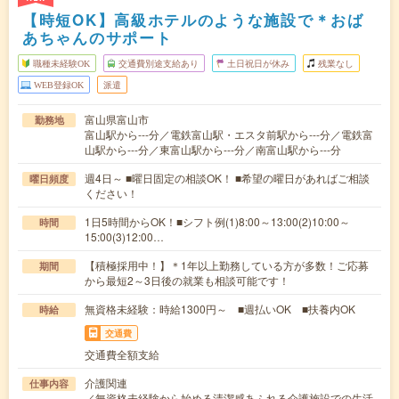
【時短OK】高級ホテルのような施設で＊おば
あちゃんのサポート
職種未経験OK
交通費別途支給あり
土日祝日が休み
残業なし
WEB登録OK
派遣
富山県富山市
勤務地
富山駅から---分／電鉄富山駅・エスタ前駅から---分／電鉄富
山駅から---分／東富山駅から---分／南富山駅から---分
週4日～ ■曜日固定の相談OK！ ■希望の曜日があればご相談
曜日頻度
ください！
1日5時間からOK！■シフト例(1)8:00～13:00(2)10:00～
時間
15:00(3)12:00…
【積極採用中！】＊1年以上勤務している方が多数！ご応募
期間
から最短2～3日後の就業も相談可能です！
無資格未経験：時給1300円～ ■週払いOK ■扶養内OK
時給
交通費
交通費全額支給
介護関連
仕事内容
／無資格未経験から始める清潔感あふれる介護施設での生活