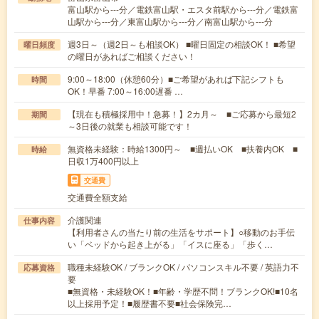
富山駅から---分／電鉄富山駅・エスタ前駅から---分／電鉄富
山駅から---分／東富山駅から---分／南富山駅から---分
週3日～（週2日～も相談OK） ■曜日固定の相談OK！ ■希望
曜日頻度
の曜日があればご相談ください！
9:00～18:00（休憩60分）■ご希望があれば下記シフトも
時間
OK！早番 7:00～16:00遅番 …
【現在も積極採用中！急募！】2カ月～ ■ご応募から最短2
期間
～3日後の就業も相談可能です！
無資格未経験：時給1300円～ ■週払いOK ■扶養内OK ■
時給
日収1万400円以上
交通費
交通費全額支給
介護関連
仕事内容
【利用者さんの当たり前の生活をサポート】○移動のお手伝
い「ベッドから起き上がる」「イスに座る」「歩く…
職種未経験OK / ブランクOK / パソコンスキル不要 / 英語力不
応募資格
要
■無資格・未経験OK！■年齢・学歴不問！ブランクOK!■10名
以上採用予定！■履歴書不要■社会保険完…