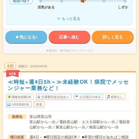
職場の様子
活気がある
しずか
もっと見る
気になる!
応募へ進む
詳しく見る
派遣会社
株式会社スタッフサービス
未読
掲載日
2026/08/08
NEW
≪時短×週4日5h～≫未経験OK！病院でメッセ
ンジャー業務など！
職種未経験OK
交通費別途支給あり
土日祝日が休み
残業なし
WEB登録OK
派遣
富山県富山市
勤務地
富山駅から---分／電鉄富山駅・エスタ前駅から---分／電鉄富
山駅から---分／東富山駅から---分／南富山駅から---分
週4日～ ■曜日固定の相談OK！ ■希望の曜日があればご相談
曜日頻度