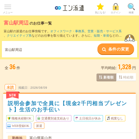
メニュー
気になる!
ログイン
検索
富山駅周辺
のお仕事一覧
富山駅の派遣のお仕事情報です。
オフィスワーク・事務系
、
営業・販売・サービス系
、
クリエイティブ系
などのお仕事を取り揃えています。さらに、
短期
・
単発
などの期
間や、
職種未経験OK
などのこだわり条件で絞り込んでいただけます。
条件の変更
また、
越中八尾駅
・
電鉄富山駅
・
速星駅
・
南富山駅
・
小杉駅
など近隣駅のお仕事もご
富山駅周辺
確認いただけます。
36
1,328
全
件
平均時給:
円
時給順
新着順
未読
掲載日
2026/08/09
NEW
説明会参加で全員に【現金2千円相当プレゼン
ト】生活のお手伝い
職種未経験OK
交通費別途支給あり
土日祝日が休み
残業なし
WEB登録OK
派遣
富山県富山市
勤務地