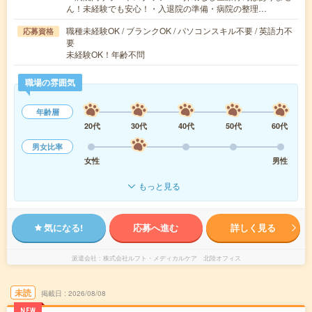
ん！未経験でも安心！・入退院の準備・病院の整理…
職種未経験OK / ブランクOK / パソコンスキル不要 / 英語力不
応募資格
要
未経験OK！年齢不問
職場の雰囲気
年齢層
20代
30代
40代
50代
60代
男女比率
女性
男性
もっと見る
気になる!
応募へ進む
詳しく見る
派遣会社
株式会社ルフト・メディカルケア 北陸オフィス
未読
掲載日
2026/08/08
NEW