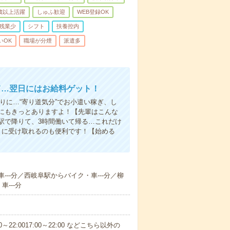
0歳以上活躍
しゅふ歓迎
WEB登録OK
残業少
シフト
扶養控内
いOK
職場が分煙
派遣多
て…翌日にはお給料ゲット！
りに…“寄り道気分”でお小遣い稼ぎ、し
にもきっとありますよ！【先輩はこんな
駅で降りて、3時間働いて帰る…これだけ
きに受け取れるのも便利です！【始める
---分／西岐阜駅からバイク・車---分／柳
---分
～22:0017:00～22:00 などこちら以外の