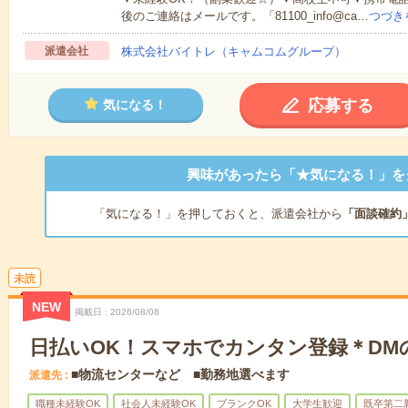
後のご連絡はメールです。「81100_info@ca…
つづき
派遣会社
株式会社バイトレ（キャムコムグループ）
応募する
気になる！
興味があったら「★気になる！」を
「気になる！」を押しておくと、派遣会社から
「面談確約
未読
NEW
掲載日
2026/08/08
日払いOK！スマホでカンタン登録＊DM
■物流センターなど ■勤務地選べます
派遣先
職種未経験OK
社会人未経験OK
ブランクOK
大学生歓迎
既卒第二