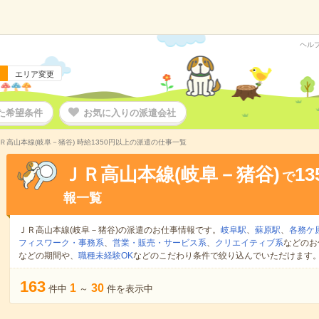
ヘル
エリア変更
た希望条件
お気に入りの派遣会社
Ｒ高山本線(岐阜－猪谷) 時給1350円以上の派遣の仕事一覧
ＪＲ高山本線(岐阜－猪谷)
1
で
報一覧
ＪＲ高山本線(岐阜－猪谷)の派遣のお仕事情報です。
岐阜駅
、
蘇原駅
、
各務ケ
フィスワーク・事務系
、
営業・販売・サービス系
、
クリエイティブ系
などのお
などの期間や、
職種未経験OK
などのこだわり条件で絞り込んでいただけます
163
1
30
件中
～
件を表示中