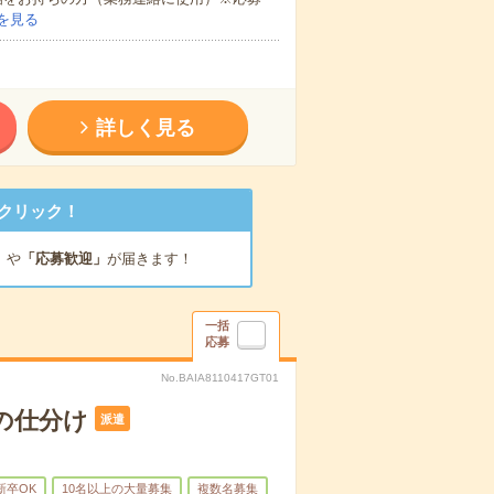
を見る
詳しく見る
クリック！
」
や
「応募歓迎」
が届きます！
一括
応募
No.BAIA8110417GT01
の仕分け
派遣
新卒OK
10名以上の大量募集
複数名募集