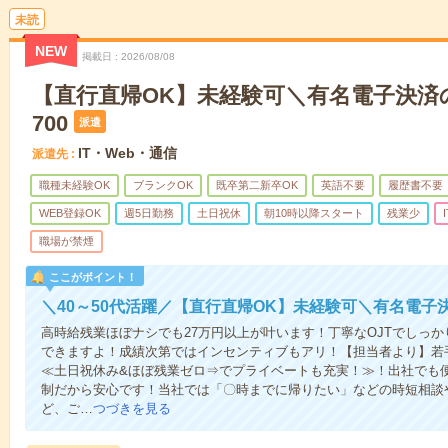
未読
NEW
掲載日
2026/08/08
【直行直帰OK】未経験可＼有名電子決済
700
派遣
IT・Web・通信
派遣先
職種未経験OK
ブランクOK
既卒第二新卒OK
英語不要
履歴書不要
WEB登録OK
週5日勤務
土日祝休
朝10時以降スタート
残業少
職場が禁煙
ここがポイント！
＼40～50代活躍／【直行直帰OK】未経験可＼有名電子決
高時給残業ほぼナシでも27万円以上が叶います！丁寧なOJTでしっ
できますよ！成績次第ではインセンティブもアリ！【担当者より】若
≪土日祝休み&ほぼ残業ゼロ⇒でプライベートも充実！≫！出社でも
制だから安心です！当社では「〇時までに帰りたい」などの時短相談
ど、ご…
つづきを見る