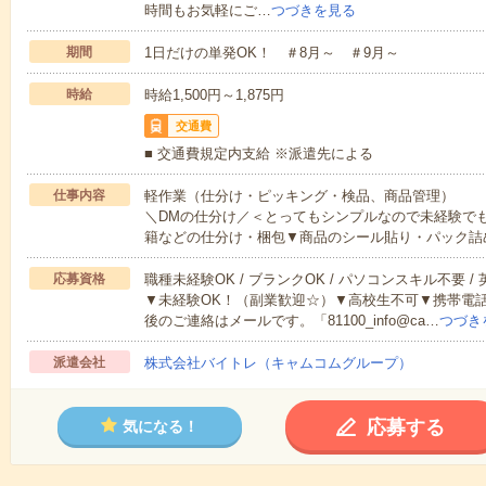
時間もお気軽にご…
つづきを見る
期間
1日だけの単発OK！ ＃8月～ ＃9月～
時給
時給1,500円～1,875円
交通費
■ 交通費規定内支給 ※派遣先による
仕事内容
軽作業（仕分け・ピッキング・検品、商品管理）
＼DMの仕分け／＜とってもシンプルなので未経験で
籍などの仕分け・梱包▼商品のシール貼り・パック詰
応募資格
職種未経験OK / ブランクOK / パソコンスキル不要 /
▼未経験OK！（副業歓迎☆）▼高校生不可▼携帯電
後のご連絡はメールです。「81100_info@ca…
つづき
派遣会社
株式会社バイトレ（キャムコムグループ）
応募する
気になる！