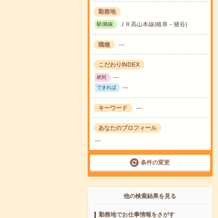
勤務地
ＪＲ高山本線(岐阜－猪谷)
駅/路線
職種
---
こだわりINDEX
---
絶対
---
できれば
キーワード
---
あなたのプロフィール
---
条件の変更
他の検索結果を見る
勤務地でお仕事情報をさがす