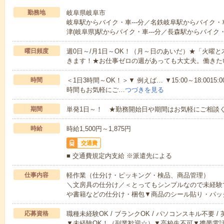
勤務地
岐阜県岐阜市
岐阜駅からバイク・車---分／名鉄岐阜駅からバイク・車
津(岐阜県)駅からバイク・車---分／長森駅からバイク・車
曜日頻度
週0日～/月1日～OK！（月～日のあいだ）★「火曜
きます！★お仕事ゼロの週があっても大丈夫。働きた
時間
＜1日3時間～OK！＞▼ 例えば… ▼15:00～18:0015:00
時間もお気軽にご…
つづきを見る
期間
単発1日～！ ★勤務開始日や期間はお気軽にご相談く
時給
時給1,500円～1,875円
交通費
■ 交通費規定内支給 ※派遣先による
仕事内容
軽作業（仕分け・ピッキング・検品、商品管理）
＼文房具の仕分け／＜とってもシンプルなので未経験
や書籍などの仕分け・梱包▼商品のシール貼り・パッ
応募資格
職種未経験OK / ブランクOK / パソコンスキル不要 /
▼未経験OK！（副業歓迎☆）▼高校生不可▼携帯電