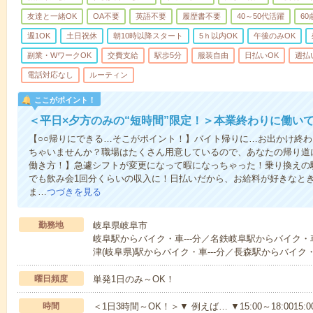
友達と一緒OK
OA不要
英語不要
履歴書不要
40～50代活躍
6
週1OK
土日祝休
朝10時以降スタート
5ｈ以内OK
午後のみOK
副業・WワークOK
交費支給
駅歩5分
服装自由
日払いOK
週払
電話対応なし
ルーティン
ここがポイント！
＜平日×夕方のみの“短時間”限定！＞本業終わりに働い
【○○帰りにできる…そこがポイント！】バイト帰りに…お出かけ終わ
ちゃいませんか？職場はたくさん用意しているので、あなたの帰り道
働き方！】急遽シフトが変更になって暇になっちゃった！乗り換えの
でも飲み会1回分くらいの収入に！日払いだから、お給料が好きなと
ま…
つづきを見る
勤務地
岐阜県岐阜市
岐阜駅からバイク・車---分／名鉄岐阜駅からバイク・車
津(岐阜県)駅からバイク・車---分／長森駅からバイク・車
曜日頻度
単発1日のみ～OK！
時間
＜1日3時間～OK！＞▼ 例えば… ▼15:00～18:0015:00