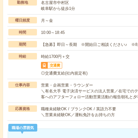
勤務地
名古屋市中村区
岐阜駅から徒歩1分
曜日頻度
月～金
時間
10:00～18:45
期間
【急募】即日～長期 ※開始日ご相談ください♪ ※8
時給
時給1700円＋交
交通費
◎交通費支給(社内規定有)
仕事内容
営業・企画営業・ラウンダー
＼有名大手 電子決済サービスの法人営業／在宅での
客へのアフターフォロー活動営業活動の報告朝礼と夕
応募資格
職種未経験OK / ブランクOK / 英語力不要
＼営業未経験OK／運転免許をお持ちの方
職場の雰囲気