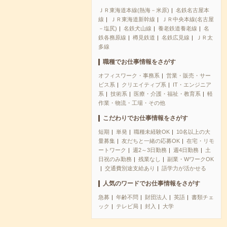
ＪＲ東海道本線(熱海－米原)
名鉄名古屋本
線
ＪＲ東海道新幹線
ＪＲ中央本線(名古屋
－塩尻)
名鉄犬山線
養老鉄道養老線
名
鉄各務原線
樽見鉄道
名鉄広見線
ＪＲ太
多線
職種でお仕事情報をさがす
オフィスワーク・事務系
営業・販売・サー
ビス系
クリエイティブ系
IT・エンジニア
系
技術系
医療・介護・福祉・教育系
軽
作業・物流・工場・その他
こだわりでお仕事情報をさがす
短期
単発
職種未経験OK
10名以上の大
量募集
友だちと一緒の応募OK
在宅・リモ
ートワーク
週2～3日勤務
週4日勤務
土
日祝のみ勤務
残業なし
副業・WワークOK
交通費別途支給あり
語学力が活かせる
人気のワードでお仕事情報をさがす
急募
年齢不問
財団法人
英語
書類チェ
ック
テレビ局
封入
大学