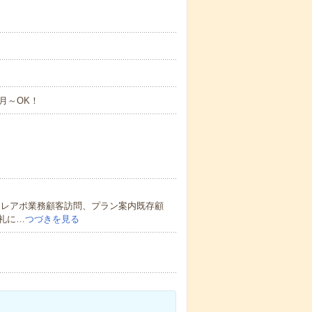
月～OK！
テレアポ業務顧客訪問、プラン案内既存顧
礼に…
つづきを見る