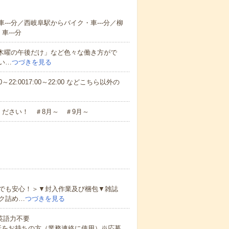
---分／西岐阜駅からバイク・車---分／柳
---分
と木曜の午後だけ」など色々な働き方がで
い…
つづきを見る
～22:0017:00～22:00 などこちら以外の
ださい！ ＃8月～ ＃9月～
でも安心！＞▼封入作業及び梱包▼雑誌
ク詰め…
つづきを見る
 英語力不要
話をお持ちの方（業務連絡に使用）※応募