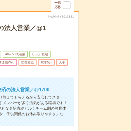
一括
応募
No.MNGY1613321
の法人営業／@1
40～50代活躍
しゅふ歓迎
IT通信Web
交費支給
駅歩5分
大手
済の法人営業／@1700
かり教えてもらえるから安心してスタート
手メンバーが多く活気がある職場です！
便利な名駅直結ビル！チーム制の教育体
や「子供関係のお休み取りやすさ」な