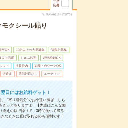
一括
応募
No.BAIA8110417GT01
クモクシール貼り
新卒OK
10名以上の大量募集
複数名募集
0歳以上活躍
しゅふ歓迎
WEB登録OK
シフト
扶養控内
副業・WワークOK
派遣多
電話対応なし
ルーティン
…翌日にはお給料ゲット！
に…“寄り道気分”でお小遣い稼ぎ、しち
もきっとありますよ！【先輩はこんな働
り換えの駅で降りて、3時間働いて帰る…
好きなときに受け取れるのも便利です！