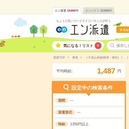
エン派遣
15490
件
エンバイト
21306
件
ちょうど良いワークライフバランスが叶う
東海版
気になる！リスト
0
保存し
派遣TOP
東海
ＪＲ高山本線(岐阜－猪谷)
Ｊ
,
1
4
8
7
平均時給:
円
設定中の検索条件
期間
---
派遣形式
---
時給
1350円以上