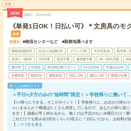
未読
NEW
掲載日
2026/08/08
《単発1日OK！日払い可》＊文房具のモ
派遣
■物流センターなど ■勤務地選べます
派遣先
職種未経験OK
社会人未経験OK
ブランクOK
大学生歓迎
既卒第二
友達と一緒OK
OA不要
英語不要
履歴書不要
40～50代活躍
6
週1OK
土日祝休
朝10時以降スタート
5ｈ以内OK
午後のみOK
交費支給
駅歩5分
服装自由
日払いOK
週払いOK
職場が分煙
ここがポイント！
＜平日×夕方のみの“短時間”限定！＞学校帰りに働いて
【○○帰りにできる…そこがポイント！】学校帰りに…お出かけ終わり
ゃいませんか？職場はたくさん用意しているので、あなたの帰り道に
き方！】講義が早く終わるから、働くのは予定のない水曜日だけ！乗
これだけでも飲み会1回分くらいの収入に！日払いだから、お給料が
【…
つづきを見る