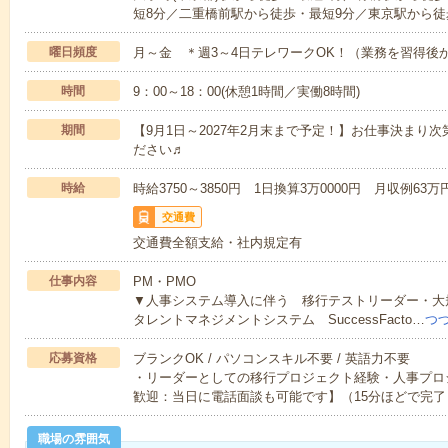
短8分／二重橋前駅から徒歩・最短9分／東京駅から徒
曜日頻度
月～金 ＊週3～4日テレワークOK！（業務を習得後
時間
9：00～18：00(休憩1時間／実働8時間)
期間
【9月1日～2027年2月末まで予定！】お仕事決まり
ださい♬
時給
時給3750～3850円 1日換算3万0000円 月収例
交通費
交通費全額支給・社内規定有
仕事内容
PM・PMO
▼人事システム導入に伴う 移行テストリーダー・
タレントマネジメントシステム SuccessFacto…
つ
応募資格
ブランクOK / パソコンスキル不要 / 英語力不要
・リーダーとしての移行プロジェクト経験・人事プロ
歓迎：当日に電話面談も可能です】（15分ほどで完了
職場の雰囲気