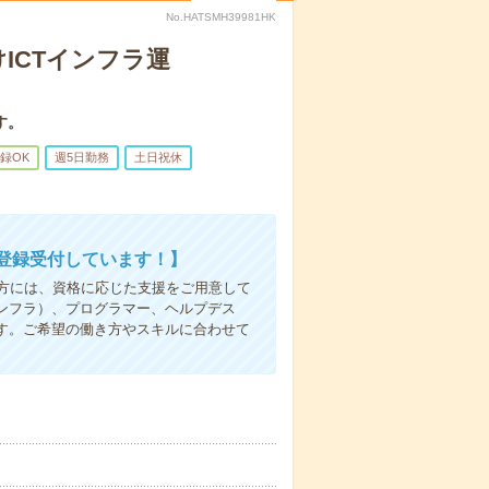
No.HATSMH39981HK
ICTインフラ運
す。
録OK
週5日勤務
土日祝休
登録受付しています！】
方には、資格に応じた支援をご用意して
ンフラ）、プログラマー、ヘルプデス
す。ご希望の働き方やスキルに合わせて