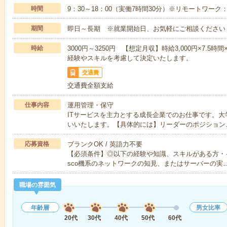
時間
9：30～18：00（実働7時間30分）※リモートワーク
期間
即日～長期 ※就業開始日、お気軽にご相談ください
時給
3000円～3250円 【想定月収】時給3,000円×7.5時
経験やスキルを考慮して決定いたします。
交通費
交通費全額支給
仕事内容
運用管理・保守
ITサービスを主力とする成長企業でのお仕事です。大
いいたします。【具体的には】リーダーのポジション
応募資格
ブランクOK / 英語力不要
【必須条件】◎以下の経験や知識、スキルがある方・イ
sco機系のネットワークの知見、またはサーバーの実
職場の雰囲気
年齢層
男女比率
20代
30代
40代
50代
60代