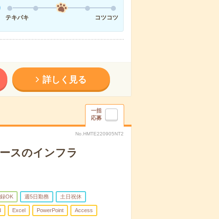
テキパキ
コツコツ
詳しく見る
一括
応募
No.HMTE220905NT2
ベースのインフラ
録OK
週5日勤務
土日祝休
d
Excel
PowerPoint
Access