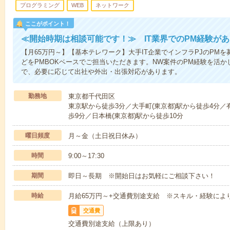
プログラミング
WEB
ネットワーク
ここがポイント！
≪開始時期は相談可能です！≫ IT業界でのPM経験が
【月65万円～】【基本テレワーク】大手IT企業でインフラPJのPM
どをPMBOKベースでご担当いただきます。NW案件のPM経験を活
で、必要に応じて出社や外出・出張対応があります。
勤務地
東京都千代田区
東京駅から徒歩3分／大手町(東京都)駅から徒歩4分
歩9分／日本橋(東京都)駅から徒歩10分
曜日頻度
月～金（土日祝日休み）
時間
9:00～17:30
期間
即日～長期 ※開始日はお気軽にご相談下さい！
時給
月給65万円～+交通費別途支給 ※スキル・経験によ
交通費
交通費別途支給（上限あり）