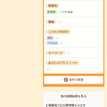
勤務地
ＪＲ中央線
駅/路線
職種
---
こだわりINDEX
---
絶対
---
できれば
キーワード
---
あなたのプロフィール
---
条件の変更
他の検索結果を見る
勤務地でお仕事情報をさがす