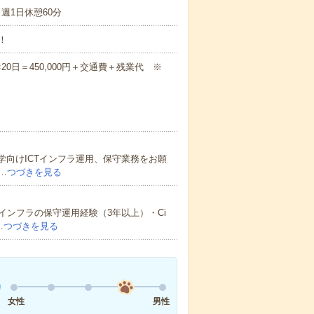
：週1日休憩60分
！
間×20日＝450,000円＋交通費＋残業代 ※
学向けICTインフラ運用、保守業務をお願
…
つづきを見る
ンフラの保守運用経験（3年以上）・Ci
…
つづきを見る
女性
男性