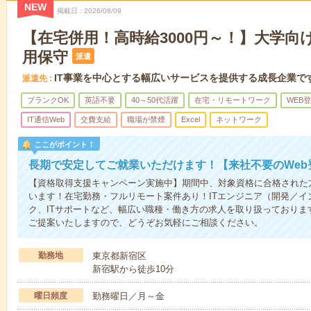
NEW
掲載日
2026/08/09
【在宅併用！高時給3000円～！】大学向け
用保守
派遣
IT事業を中心とする幅広いサービスを提供する成長企業で
派遣先
ブランクOK
英語不要
40～50代活躍
在宅・リモートワーク
WEB登
IT通信Web
交費支給
職場が禁煙
Excel
ネットワーク
ここがポイント！
長期で安定してご就業いただけます！【来社不要のWeb
【資格取得支援キャンペーン実施中】期間中、対象資格に合格された
います！在宅勤務・フルリモート案件あり！ITエンジニア（開発／イ
ク、ITサポートなど、幅広い職種・働き方の求人を取り扱っておりま
ご提案いたしますので、どうぞお気軽にご相談ください。
勤務地
東京都新宿区
新宿駅から徒歩10分
曜日頻度
勤務曜日／月～金