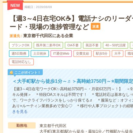
NEW
掲載日
2026/08/09
【週3～4日在宅OK☕】電話ナシのリーダ
ード・現場の進捗管理など
派遣
東京都千代田区にある企業
派遣先
ブランクOK
既卒第二新卒OK
OA不要
英語不要
40～50代活躍
週5日勤務
土日祝休
IT通信Web
交費支給
駅歩5分
大手
職
電話対応なし
ここがポイント！
＜大手町駅から徒歩1分～♬＞高時給3750円～⭐期間限
【週3～4日在宅ワークOK✨高時給3750円～・月収63万円～！】 
キル発揮＞ ＊特段OAスキルは不問です！ ＊電話対応は基本なし
で、ワークライフバランスをしっかり保てる♬ ＊服装など：オフィス
あり×ルーティン業務多めで安心♡ ＊移行や人事プロジェクトの経
きを見る
勤務地
東京都千代田区
大手町(東京都)駅から徒歩・最短1分／竹橋駅から徒歩