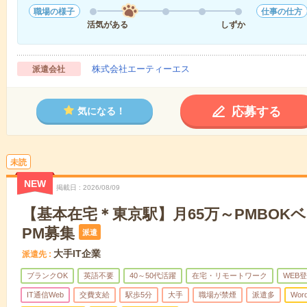
職場の様子
仕事の仕方
活気がある
しずか
株式会社エーティーエス
派遣会社
応募する
気になる！
未読
NEW
掲載日
2026/08/09
【基本在宅＊東京駅】月65万～PMBOK
PM募集
派遣
大手IT企業
派遣先
ブランクOK
英語不要
40～50代活躍
在宅・リモートワーク
WEB登
IT通信Web
交費支給
駅歩5分
大手
職場が禁煙
派遣多
Wor