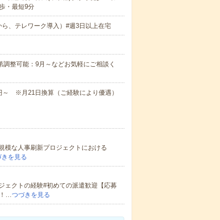
歩・最短9分
から、テレワーク導入）#週3日以上在宅
次第調整可能：9月～などお気軽にご相談く
63万円～ ※月21日換算（ご経験により優遇）
大規模な人事刷新プロジェクトにおける
づきを見る
ジェクトの経験#初めての派遣歓迎【応募
！…
つづきを見る