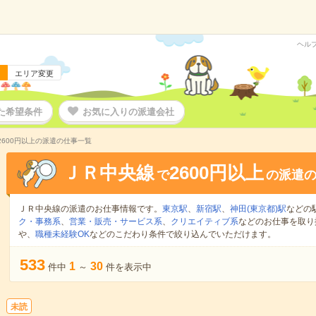
ヘル
エリア変更
た希望条件
お気に入りの派遣会社
2600円以上の派遣の仕事一覧
ＪＲ中央線
2600円以上
で
の派遣
ＪＲ中央線の派遣のお仕事情報です。
東京駅
、
新宿駅
、
神田(東京都)駅
などの
ク・事務系
、
営業・販売・サービス系
、
クリエイティブ系
などのお仕事を取り
や、
職種未経験OK
などのこだわり条件で絞り込んでいただけます。
533
1
30
件中
～
件を表示中
未読