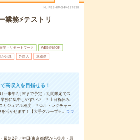
No.FESHIP-S-IV-127838
ー業務⚡テストリ
在宅・リモートワーク
WEB登録OK
場が分煙
外国人
派遣多
定で高収入を目指せる！
＜9月～来年2月末まで予定：期間限定でス
⇒業務に集中しやすい♡ ＊土日祝休み
カジュアル程度 ＊OJT・レクチャー
験を活かせます！【大手グループ✨…
つづ
・最短2分／神田(東京都)駅から徒歩・最