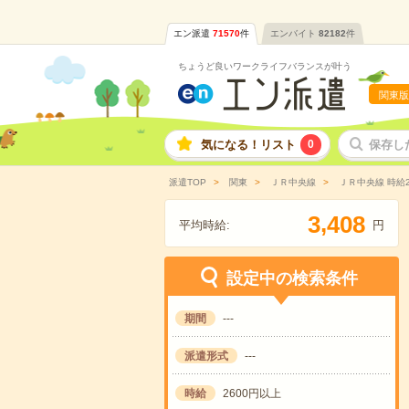
エン派遣
71570
件
エンバイト
82182
件
ちょうど良いワークライフバランスが叶う
関東版
気になる！リスト
0
保存し
派遣TOP
関東
ＪＲ中央線
ＪＲ中央線 時給
,
3
4
0
8
平均時給:
円
設定中の検索条件
期間
---
派遣形式
---
時給
2600円以上