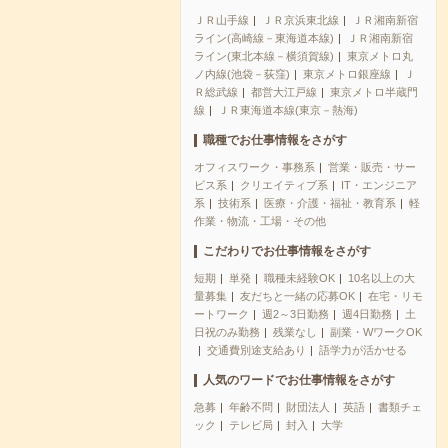
ＪＲ山手線
ＪＲ京浜東北線
ＪＲ湘南新宿
ライン(高崎線－東海道本線)
ＪＲ湘南新宿
ライン(東北本線－横須賀線)
東京メトロ丸
ノ内線(池袋－荻窪)
東京メトロ銀座線
Ｊ
Ｒ総武線
都営大江戸線
東京メトロ半蔵門
線
ＪＲ東海道本線(東京－熱海)
職種でお仕事情報をさがす
オフィスワーク・事務系
営業・販売・サー
ビス系
クリエイティブ系
IT・エンジニア
系
技術系
医療・介護・福祉・教育系
軽
作業・物流・工場・その他
こだわりでお仕事情報をさがす
短期
単発
職種未経験OK
10名以上の大
量募集
友だちと一緒の応募OK
在宅・リモ
ートワーク
週2～3日勤務
週4日勤務
土
日祝のみ勤務
残業なし
副業・WワークOK
交通費別途支給あり
語学力が活かせる
人気のワードでお仕事情報をさがす
急募
年齢不問
財団法人
英語
書類チェ
ック
テレビ局
封入
大学