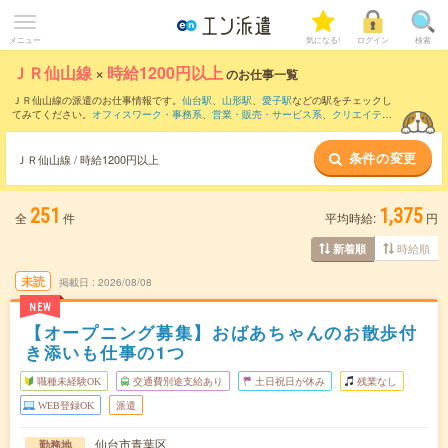
メニュー
気になる!
ログイン
検索
ＪＲ仙山線
×
時給1200円以上
のお仕事一覧
ＪＲ仙山線の派遣のお仕事情報です。
仙台駅
、
山形駅
、
愛子駅
などの駅をチェックし
てみてください。
オフィスワーク・事務系
、
営業・販売・サービス系
、
クリエイティ
ブ系
などのお仕事を取り揃えています。さらに、
短期
・
単発
などの期間や、
職種未経
験OK
などのこだわり条件で絞り込んでいただけます。
条件の変更
ＪＲ仙山線 / 時給1200円以上
251
1,375
全
件
平均時給:
円
時給順
新着順
未読
掲載日
2026/08/08
NEW
【オープニング募集】おばあちゃんのお散歩付
き添いも仕事の1つ
職種未経験OK
交通費別途支給あり
土日祝日が休み
残業なし
WEB登録OK
派遣
仙台市青葉区
勤務地