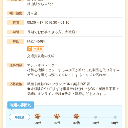
楯山駅から車5分
月～金
曜日頻度
08:30～17:1016:30～01:10
時間
長期でお仕事できる方、大歓迎！
期間
時給1450円
時給
交通費
交通費規定内支給
マシンオペレーター
仕事内容
材料を機械にセットする→加工が終わった製品を取り外す→
ガラスを磨く→洗ってキレイにする・キズや汚れが…
職種未経験OK / ブランクOK / 英語力不要
応募資格
◆未経験OK！〇まずは事前登録だけでもOK！履歴書不要で
気軽にオンライン登録★氏名・職種などを入力す…
職場の雰囲気
年齢層
20代
30代
40代
50代
60代