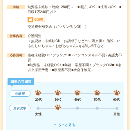
無資格未経験：時給1280円～ ■週払いOK ■扶養内OK ■
時給
日収1万240円以上
交通費
交通費全額支給（ガソリン代もOK！）
介護関連
仕事内容
＜無資格・未経験OK！お話相手などの生活支援＞ 施設にい
るおじいちゃん・おばあちゃんのお話し相手など…
職種未経験OK / ブランクOK / パソコンスキル不要 / 英語力不
応募資格
要
■無資格・未経験OK！■年齢・学歴不問！ブランクOK!■10名
以上採用予定！■履歴書不要■社会保険完…
職場の雰囲気
年齢層
20代
30代
40代
50代
60代
男女比率
女性
男性
もっと見る