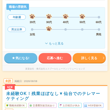
職場の雰囲気
年齢層
20代
30代
40代
50代
60代
男女比率
女性
男性
もっと見る
気になる!
応募へ進む
詳しく見る
派遣会社
株式会社エスプールヒューマンソリューションズ
未読
掲載日
2026/08/08
NEW
未経験OK！残業ほぼなし▼仙台でのテレマー
ケティング
職種未経験OK
交通費別途支給あり
土日祝日が休み
WEB登録OK