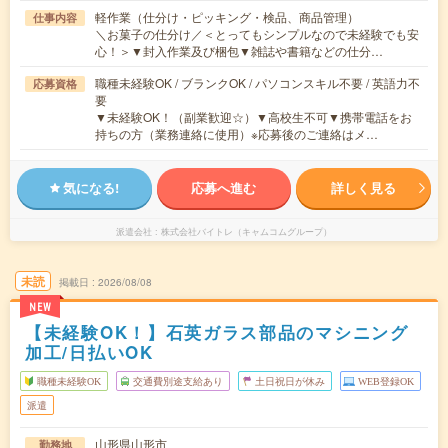
軽作業（仕分け・ピッキング・検品、商品管理）
仕事内容
＼お菓子の仕分け／＜とってもシンプルなので未経験でも安
心！＞▼封入作業及び梱包▼雑誌や書籍などの仕分…
職種未経験OK / ブランクOK / パソコンスキル不要 / 英語力不
応募資格
要
▼未経験OK！（副業歓迎☆）▼高校生不可▼携帯電話をお
持ちの方（業務連絡に使用）※応募後のご連絡はメ…
気になる!
応募へ進む
詳しく見る
派遣会社
株式会社バイトレ（キャムコムグループ）
未読
掲載日
2026/08/08
NEW
【未経験OK！】石英ガラス部品のマシニング
加工/日払いOK
職種未経験OK
交通費別途支給あり
土日祝日が休み
WEB登録OK
派遣
山形県山形市
勤務地