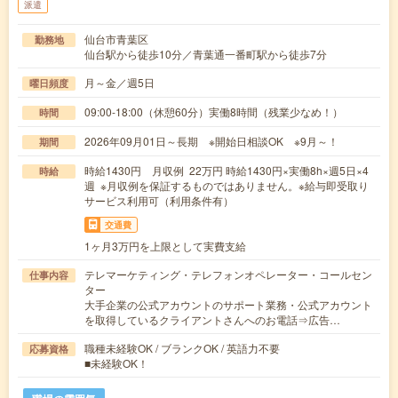
派遣
仙台市青葉区
勤務地
仙台駅から徒歩10分／青葉通一番町駅から徒歩7分
月～金／週5日
曜日頻度
09:00-18:00（休憩60分）実働8時間（残業少なめ！）
時間
2026年09月01日～長期 ※開始日相談OK ※9月～！
期間
時給1430円 月収例 22万円 時給1430円×実働8h×週5日×4
時給
週 ※月収例を保証するものではありません。※給与即受取り
サービス利用可（利用条件有）
交通費
1ヶ月3万円を上限として実費支給
テレマーケティング・テレフォンオペレーター・コールセン
仕事内容
ター
大手企業の公式アカウントのサポート業務・公式アカウント
を取得しているクライアントさんへのお電話⇒広告…
職種未経験OK / ブランクOK / 英語力不要
応募資格
■未経験OK！