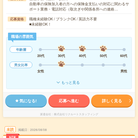
自動車の保険加入者の方への保険金支払いの対応に関わるサ
ポート業務・電話対応（取次ぎや関係各所への連絡…
職種未経験OK / ブランクOK / 英語力不要
応募資格
■未経験OK！
職場の雰囲気
年齢層
20代
30代
40代
50代
60代
男女比率
女性
男性
もっと見る
気になる!
応募へ進む
詳しく見る
派遣会社
株式会社リクルートスタッフィング
未読
掲載日
2026/08/08
NEW