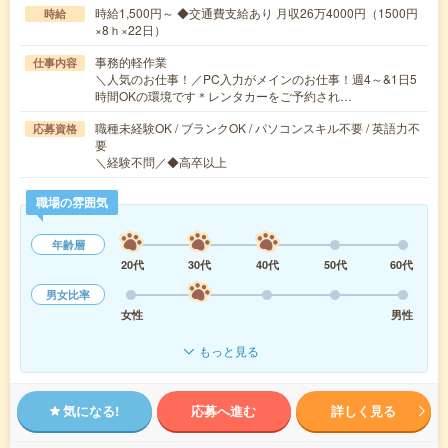
時給1,500円～ ◆交通費支給あり 月収26万4000円（1500円
時給
×8ｈ×22日）
事務的軽作業
仕事内容
＼人気のお仕事！／PC入力がメインのお仕事！週4～&1日5
時間OKの環境です＊レンタカーをご予約され…
職種未経験OK / ブランクOK / パソコンスキル不要 / 英語力不
応募資格
要
＼経験不問／◆高卒以上
職場の雰囲気
年齢層
20代
30代
40代
50代
60代
男女比率
女性
男性
もっと見る
気になる!
応募へ進む
詳しく見る