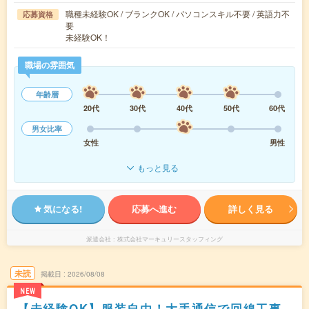
職種未経験OK / ブランクOK / パソコンスキル不要 / 英語力不
応募資格
要
未経験OK！
職場の雰囲気
年齢層
20代
30代
40代
50代
60代
男女比率
女性
男性
もっと見る
気になる!
応募へ進む
詳しく見る
派遣会社
株式会社マーキュリースタッフィング
未読
掲載日
2026/08/08
NEW
【未経験OK】服装自由！大手通信で回線工事