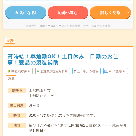
気になる!
応募へ進む
詳しく見る
派遣会社
日研トータルソーシング株式会社 メディカルケア事業部
未読
高時給！車通勤OK！土日休み！日勤のお仕
事！製品の製造補助
職種未経験OK
交通費別途支給あり
土日祝日が休み
WEB登録OK
派遣
山形県山形市
勤務地
山形駅から---分
月～金
曜日頻度
8:00～17:10※表記のうち実働8時間です。
時間
長期【ご応募から1週間以内(最短2日目)のスピード就業が可
期間
能】即日～