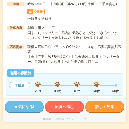
時給1300円 【月収例】例261,300円(稼働22日手当含む)
時給
交通費
交通費支給有り
製造（組立・加工）
仕事内容
固まったコンクリート製品に気泡などで穴ができるのでそこ
にコンクリートを刷り込みの補修する作業をお願い…
職種未経験OK / ブランクOK / パソコンスキル不要 / 英語力不
応募資格
要
【来社不要、WEB登録OK！】〇未経験大歓迎！〇フリータ
ー、主婦(夫) 大歓迎！ ※お仕事の掛け持ち…
職場の雰囲気
年齢層
20代
30代
40代
50代
60代
気になる!
応募へ進む
詳しく見る
派遣会社
株式会社テクノ・サービス