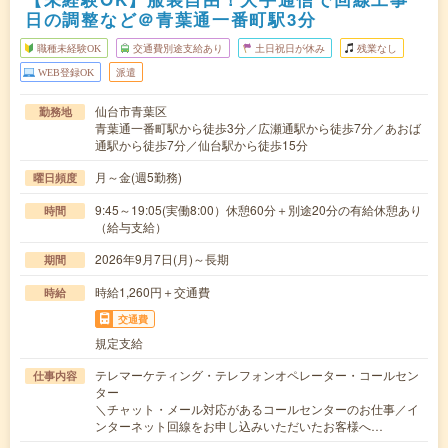
日の調整など＠青葉通一番町駅3分
職種未経験OK
交通費別途支給あり
土日祝日が休み
残業なし
WEB登録OK
派遣
仙台市青葉区
勤務地
青葉通一番町駅から徒歩3分／広瀬通駅から徒歩7分／あおば
通駅から徒歩7分／仙台駅から徒歩15分
月～金(週5勤務)
曜日頻度
9:45～19:05(実働8:00）休憩60分＋別途20分の有給休憩あり
時間
（給与支給）
2026年9月7日(月)～長期
期間
時給1,260円＋交通費
時給
交通費
規定支給
テレマーケティング・テレフォンオペレーター・コールセン
仕事内容
ター
＼チャット・メール対応があるコールセンターのお仕事／イ
ンターネット回線をお申し込みいただいたお客様へ…