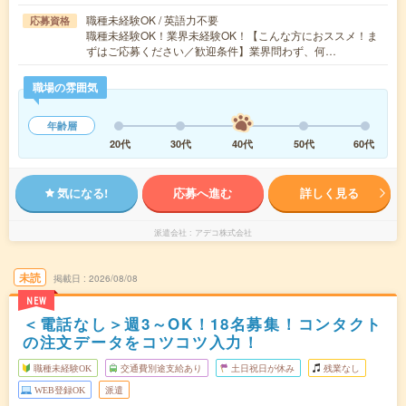
職種未経験OK / 英語力不要
応募資格
職種未経験OK！業界未経験OK！【こんな方におススメ！ま
ずはご応募ください／歓迎条件】業界問わず、何…
職場の雰囲気
年齢層
20代
30代
40代
50代
60代
気になる!
応募へ進む
詳しく見る
派遣会社
アデコ株式会社
未読
掲載日
2026/08/08
NEW
＜電話なし＞週3～OK！18名募集！コンタクト
の注文データをコツコツ入力！
職種未経験OK
交通費別途支給あり
土日祝日が休み
残業なし
WEB登録OK
派遣