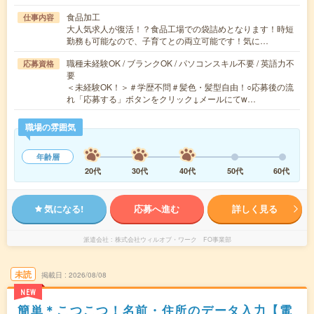
食品加工
仕事内容
大人気求人が復活！？食品工場での袋詰めとなります！時短
勤務も可能なので、子育てとの両立可能です！気に…
職種未経験OK / ブランクOK / パソコンスキル不要 / 英語力不
応募資格
要
＜未経験OK！＞＃学歴不問＃髪色・髪型自由！○応募後の流
れ「応募する」ボタンをクリック↓メールにてw…
職場の雰囲気
年齢層
20代
30代
40代
50代
60代
気になる!
応募へ進む
詳しく見る
派遣会社
株式会社ウィルオブ・ワーク FO事業部
未読
掲載日
2026/08/08
NEW
簡単＊こつこつ！名前・住所のデータ入力【電