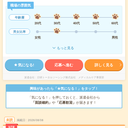
職場の雰囲気
年齢層
20代
30代
40代
50代
60代
男女比率
女性
男性
もっと見る
気になる!
応募へ進む
詳しく見る
派遣会社
日研トータルソーシング株式会社 メディカルケア事業部
興味があったら「★気になる！」をタップ！
「気になる！」を押しておくと、派遣会社から
「面談確約」
や
「応募歓迎」
が届きます！
未読
掲載日
2026/08/08
NEW