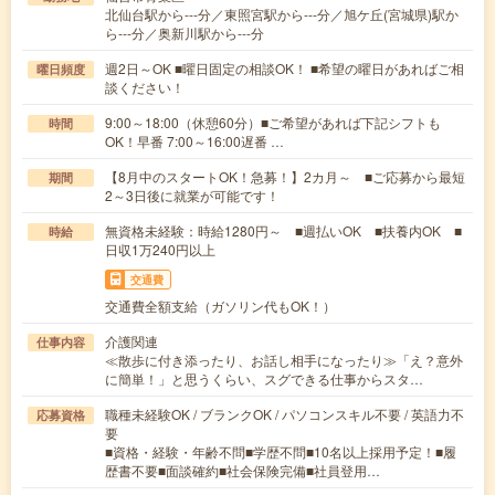
北仙台駅から---分／東照宮駅から---分／旭ケ丘(宮城県)駅か
ら---分／奥新川駅から---分
週2日～OK ■曜日固定の相談OK！ ■希望の曜日があればご相
曜日頻度
談ください！
9:00～18:00（休憩60分）■ご希望があれば下記シフトも
時間
OK！早番 7:00～16:00遅番 …
【8月中のスタートOK！急募！】2カ月～ ■ご応募から最短
期間
2～3日後に就業が可能です！
無資格未経験：時給1280円～ ■週払いOK ■扶養内OK ■
時給
日収1万240円以上
交通費
交通費全額支給（ガソリン代もOK！）
介護関連
仕事内容
≪散歩に付き添ったり、お話し相手になったり≫「え？意外
に簡単！」と思うくらい、スグできる仕事からスタ…
職種未経験OK / ブランクOK / パソコンスキル不要 / 英語力不
応募資格
要
■資格・経験・年齢不問■学歴不問■10名以上採用予定！■履
歴書不要■面談確約■社会保険完備■社員登用…