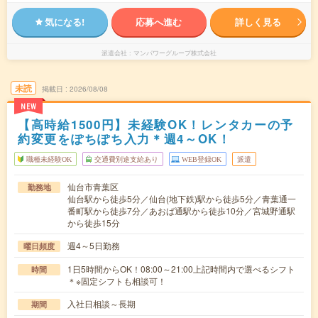
気になる!
応募へ進む
詳しく見る
派遣会社
マンパワーグループ株式会社
未読
掲載日
2026/08/08
NEW
【高時給1500円】未経験OK！レンタカーの予
約変更をぽちぽち入力＊週4～OK！
職種未経験OK
交通費別途支給あり
WEB登録OK
派遣
仙台市青葉区
勤務地
仙台駅から徒歩5分／仙台(地下鉄)駅から徒歩5分／青葉通一
番町駅から徒歩7分／あおば通駅から徒歩10分／宮城野通駅
から徒歩15分
週4～5日勤務
曜日頻度
1日5時間からOK！08:00～21:00上記時間内で選べるシフト
時間
＊※固定シフトも相談可！
入社日相談～長期
期間