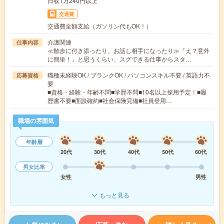
日収1万240円以上
交通費
交通費全額支給（ガソリン代もOK！）
介護関連
仕事内容
≪散歩に付き添ったり、お話し相手になったり≫「え？意外
に簡単！」と思うくらい、スグできる仕事からスタ…
職種未経験OK / ブランクOK / パソコンスキル不要 / 英語力不
応募資格
要
■資格・経験・年齢不問■学歴不問■10名以上採用予定！■履
歴書不要■面談確約■社会保険完備■社員登用…
職場の雰囲気
年齢層
20代
30代
40代
50代
60代
男女比率
女性
男性
もっと見る