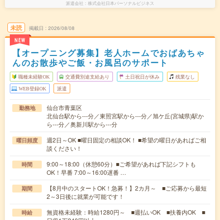
派遣会社
株式会社日本パーソナルビジネス
未読
掲載日
2026/08/08
NEW
【オープニング募集】老人ホームでおばあちゃ
んのお散歩やご飯・お風呂のサポート
職種未経験OK
交通費別途支給あり
土日祝日が休み
残業なし
WEB登録OK
派遣
仙台市青葉区
勤務地
北仙台駅から---分／東照宮駅から---分／旭ケ丘(宮城県)駅か
ら---分／奥新川駅から---分
週2日～OK ■曜日固定の相談OK！ ■希望の曜日があればご相
曜日頻度
談ください！
9:00～18:00（休憩60分）■ご希望があれば下記シフトも
時間
OK！早番 7:00～16:00遅番 …
【8月中のスタートOK！急募！】2カ月～ ■ご応募から最短
期間
2～3日後に就業が可能です！
無資格未経験：時給1280円～ ■週払いOK ■扶養内OK ■
時給