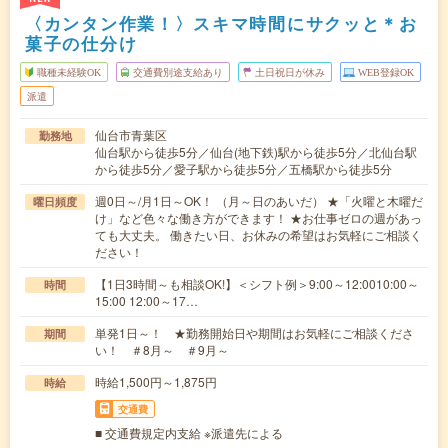
〈カンタン作業！〉スキマ時間にサクッと＊お
菓子の仕分け
職種未経験OK
交通費別途支給あり
土日祝日が休み
WEB登録OK
派遣
仙台市青葉区
勤務地
仙台駅から徒歩5分／仙台(地下鉄)駅から徒歩5分／北仙台駅
から徒歩5分／愛子駅から徒歩5分／五橋駅から徒歩5分
週0日～/月1日～OK！ （月～日のあいだ） ★「火曜と木曜だ
曜日頻度
け」など色々な働き方ができます！ ★お仕事ゼロの週があっ
ても大丈夫。 働きたい日、お休みの希望はお気軽にご相談く
ださい！
【1日3時間～も相談OK!】＜シフト例＞9:00～12:0010:00～
時間
15:00 12:00～17…
単発1日～！ ★勤務開始日や期間はお気軽にご相談くださ
期間
い！ ＃8月～ ＃9月～
時給1,500円～1,875円
時給
交通費
■ 交通費規定内支給 ※派遣先による