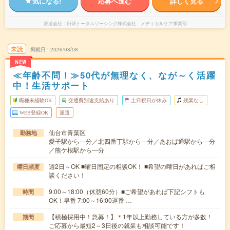
気になる!
応募へ進む
詳しく見る
派遣会社
日研トータルソーシング株式会社 メディカルケア事業部
未読
掲載日
2026/08/08
NEW
≪年齢不問！≫50代が無理なく、なが～く活躍
中！生活サポート
職種未経験OK
交通費別途支給あり
土日祝日が休み
残業なし
WEB登録OK
派遣
仙台市青葉区
勤務地
愛子駅から---分／北四番丁駅から---分／あおば通駅から---分
／熊ケ根駅から---分
週2日～OK ■曜日固定の相談OK！ ■希望の曜日があればご相
曜日頻度
談ください！
9:00～18:00（休憩60分）■ご希望があれば下記シフトも
時間
OK！早番 7:00～16:00遅番 …
【積極採用中！急募！】＊1年以上勤務している方が多数！
期間
ご応募から最短2～3日後の就業も相談可能です！