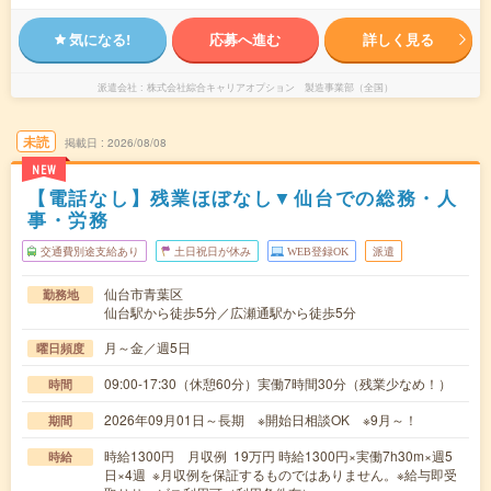
気になる!
応募へ進む
詳しく見る
派遣会社
株式会社綜合キャリアオプション 製造事業部（全国）
未読
掲載日
2026/08/08
NEW
【電話なし】残業ほぼなし▼仙台での総務・人
事・労務
交通費別途支給あり
土日祝日が休み
WEB登録OK
派遣
仙台市青葉区
勤務地
仙台駅から徒歩5分／広瀬通駅から徒歩5分
月～金／週5日
曜日頻度
09:00-17:30（休憩60分）実働7時間30分（残業少なめ！）
時間
2026年09月01日～長期 ※開始日相談OK ※9月～！
期間
時給1300円 月収例 19万円 時給1300円×実働7h30m×週5
時給
日×4週 ※月収例を保証するものではありません。※給与即受