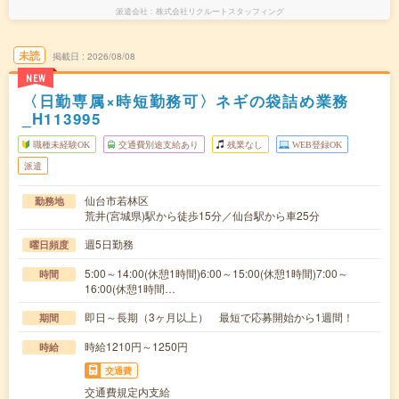
派遣会社
株式会社リクルートスタッフィング
未読
掲載日
2026/08/08
NEW
〈日勤専属×時短勤務可〉ネギの袋詰め業務
_H113995
職種未経験OK
交通費別途支給あり
残業なし
WEB登録OK
派遣
仙台市若林区
勤務地
荒井(宮城県)駅から徒歩15分／仙台駅から車25分
週5日勤務
曜日頻度
5:00～14:00(休憩1時間)6:00～15:00(休憩1時間)7:00～
時間
16:00(休憩1時間…
即日～長期（3ヶ月以上） 最短で応募開始から1週間！
期間
時給1210円～1250円
時給
交通費
交通費規定内支給