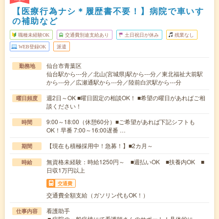
【医療行為ナシ＊履歴書不要！】病院で車いす
の補助など
職種未経験OK
交通費別途支給あり
土日祝日が休み
残業なし
WEB登録OK
派遣
仙台市青葉区
勤務地
仙台駅から---分／北山(宮城県)駅から---分／東北福祉大前駅
から---分／広瀬通駅から---分／陸前白沢駅から---分
週2日～OK ■曜日固定の相談OK！ ■希望の曜日があればご相
曜日頻度
談ください！
9:00～18:00（休憩60分）■ご希望があれば下記シフトも
時間
OK！早番 7:00～16:00遅番 …
【現在も積極採用中！急募！】■2カ月～
期間
無資格未経験：時給1250円～ ■週払いOK ■扶養内OK ■
時給
日収1万円以上
交通費
交通費全額支給（ガソリン代もOK！）
看護助手
仕事内容
▼病院の一般病棟にて看護師さんのサポート！具体的に