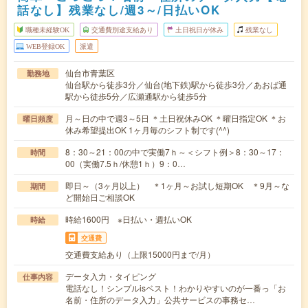
話なし】残業なし/週3～/日払いOK
職種未経験OK
交通費別途支給あり
土日祝日が休み
残業なし
WEB登録OK
派遣
仙台市青葉区
勤務地
仙台駅から徒歩3分／仙台(地下鉄)駅から徒歩3分／あおば通
駅から徒歩5分／広瀬通駅から徒歩5分
月～日の中で週3～5日 ＊土日祝休みOK ＊曜日指定OK ＊お
曜日頻度
休み希望提出OK 1ヶ月毎のシフト制です(^^)
8：30～21：00の中で実働7ｈ～＜シフト例＞8：30～17：
時間
00（実働7.5ｈ/休憩1ｈ）9：0…
即日～（3ヶ月以上） ＊1ヶ月～お試し短期OK ＊9月～な
期間
ど開始日ご相談OK
時給1600円 ※日払い・週払いOK
時給
交通費
交通費支給あり（上限15000円まで/月）
データ入力・タイピング
仕事内容
電話なし！シンプルisベスト！わかりやすいのが一番っ「お
名前・住所のデータ入力」公共サービスの事務セ…