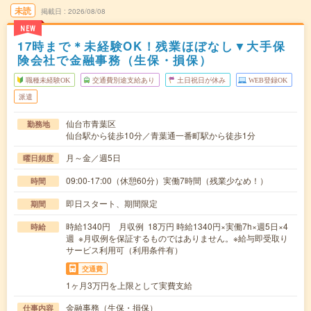
未読
掲載日
2026/08/08
NEW
17時まで＊未経験OK！残業ほぼなし▼大手保
険会社で金融事務（生保・損保）
職種未経験OK
交通費別途支給あり
土日祝日が休み
WEB登録OK
派遣
仙台市青葉区
勤務地
仙台駅から徒歩10分／青葉通一番町駅から徒歩1分
月～金／週5日
曜日頻度
09:00-17:00（休憩60分）実働7時間（残業少なめ！）
時間
即日スタート、期間限定
期間
時給1340円 月収例 18万円 時給1340円×実働7h×週5日×4
時給
週 ※月収例を保証するものではありません。※給与即受取り
サービス利用可（利用条件有）
交通費
1ヶ月3万円を上限として実費支給
金融事務（生保・損保）
仕事内容