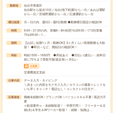
仙台市青葉区
勤務地
仙台駅から徒歩10分／仙台(地下鉄)駅から---分／あおば通駅
から---分／宮城野通駅から---分／広瀬通駅から---分
月～日の内、週3日～週5日勤務 ◆勤務曜日固定の相談OK
曜日頻度
9:00～21:00の内、実働6～8h/休憩1h□09:00～17:00(実働
時間
7h)□09:00～1…
【お試し短期1ヶ月～勤務OK】3ヶ月くらい/長期勤務も大歓
期間
迎！ ◆即日～など、開始日の相談OK！
時給1500～1650円 ◆昇給あり ◆日払い(速払い：給料日
時給
前に70％まで受取可能/規定有)＋月払い
交通費
交通費規定支給
データ入力・タイピング
仕事内容
＼決まった内容をモクモク入力／カラコンの最新トレンドを
いち早くキャッチ！電話なし！コンタクトの注文デ…
職種未経験OK / ブランクOK / パソコンスキル不要 / 英語力不
応募資格
要
≪歓迎要件≫・未経験歓迎！・学歴不問！・フリーター＆主
婦(夫)＆学生＆Wワーカー歓迎！・経験・知識は…