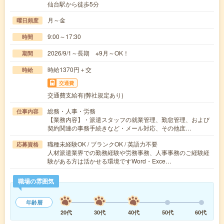
仙台駅から徒歩5分
月～金
曜日頻度
9:00～17:30
時間
2026/9/1～長期 ※9月～OK！
期間
時給1370円＋交
時給
交通費
交通費支給有(弊社規定あり)
総務・人事・労務
仕事内容
【業務内容】・派遣スタッフの就業管理、勤怠管理、および
契約関連の事務手続きなど・メール対応、その他庶…
職種未経験OK / ブランクOK / 英語力不要
応募資格
人材派遣業界での勤務経験や労務事務、人事事務のご経験経
験がある方は活かせる環境ですWord・Exce…
職場の雰囲気
年齢層
20代
30代
40代
50代
60代