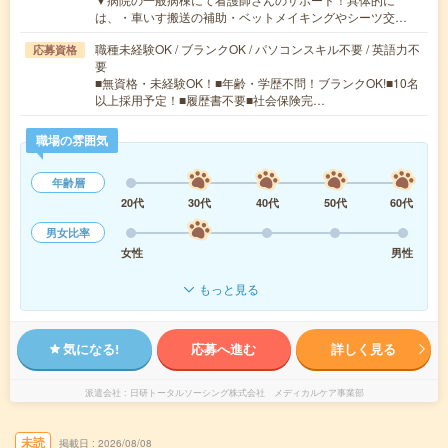
は、・車いす搬送の補助・ベットメイキングやシーツ交…
職種未経験OK / ブランクOK / パソコンスキル不要 / 英語力不
応募資格
要
■無資格・未経験OK！■年齢・学歴不問！ブランクOK!■10名
以上採用予定！■履歴書不要■社会保険完…
職場の雰囲気
年齢層
20代
30代
40代
50代
60代
男女比率
女性
男性
もっと見る
気になる!
応募へ進む
詳しく見る
派遣会社
日研トータルソーシング株式会社 メディカルケア事業部
未読
掲載日
2026/08/08