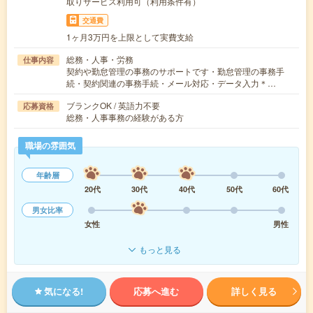
取りサービス利用可（利用条件有）
交通費
1ヶ月3万円を上限として実費支給
総務・人事・労務
仕事内容
契約や勤怠管理の事務のサポートです・勤怠管理の事務手
続・契約関連の事務手続・メール対応・データ入力＊…
ブランクOK / 英語力不要
応募資格
総務・人事事務の経験がある方
職場の雰囲気
年齢層
20代
30代
40代
50代
60代
男女比率
女性
男性
もっと見る
気になる!
応募へ進む
詳しく見る