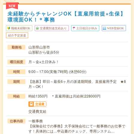
NEW
未経験からチャレンジOK【直雇用前提×生保】
環境面OK！＊事務
職種未経験OK
交通費別途支給あり
土日祝日が休み
WEB登録OK
紹介予定派遣
山形県山形市
勤務地
山形駅から徒歩5分
月～金※土日休み！
曜日頻度
9:00～17:00(実働:7時間) (休憩60分)
時間
【急募】即日～最長6ヶ月の派遣期間後、直接雇用予定 ★8
期間
月～OK！
時給1350円 ＊直雇用後は月給例:228000円
時給
交通費
交通費支給
一般事務
仕事内容
【保険会社での事務】大手保険会社にて一般事務のお仕事で
す！具体的には…申込書のチェック、専用システム…