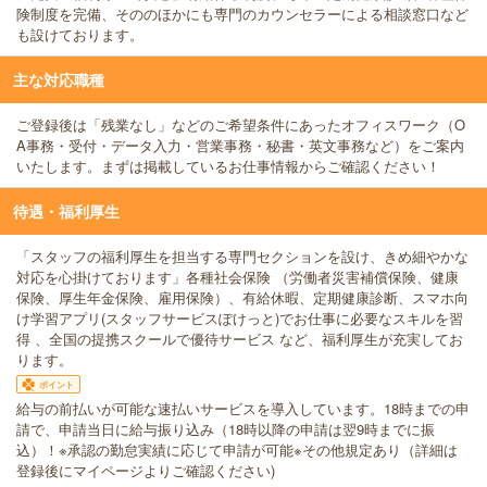
険制度を完備、そののほかにも専門のカウンセラーによる相談窓口など
も設けております。
主な対応職種
ご登録後は「残業なし」などのご希望条件にあったオフィスワーク（O
A事務・受付・データ入力・営業事務・秘書・英文事務など）をご案内
いたします。まずは掲載しているお仕事情報からご確認ください！
待遇・福利厚生
「スタッフの福利厚生を担当する専門セクションを設け、きめ細やかな
対応を心掛けております」各種社会保険 （労働者災害補償保険、健康
保険、厚生年金保険、雇用保険）、有給休暇、定期健康診断、スマホ向
け学習アプリ(スタッフサービスぽけっと)でお仕事に必要なスキルを習
得 、全国の提携スクールで優待サービス など、福利厚生が充実してお
ります。
ポイント
給与の前払いが可能な速払いサービスを導入しています。18時までの申
請で、申請当日に給与振り込み（18時以降の申請は翌9時までに振
込）！※承認の勤怠実績に応じて申請が可能※その他規定あり（詳細は
登録後にマイページよりご確認ください)