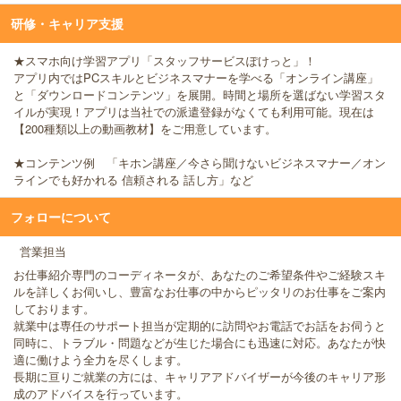
研修・キャリア支援
★スマホ向け学習アプリ「スタッフサービスぽけっと」！
アプリ内ではPCスキルとビジネスマナーを学べる「オンライン講座」
と「ダウンロードコンテンツ」を展開。時間と場所を選ばない学習スタ
イルが実現！アプリは当社での派遣登録がなくても利用可能。現在は
【200種類以上の動画教材】をご用意しています。
★コンテンツ例 「キホン講座／今さら聞けないビジネスマナー／オン
ラインでも好かれる 信頼される 話し方」など
フォローについて
営業担当
お仕事紹介専門のコーディネータが、あなたのご希望条件やご経験スキ
ルを詳しくお伺いし、豊富なお仕事の中からピッタリのお仕事をご案内
しております。
就業中は専任のサポート担当が定期的に訪問やお電話でお話をお伺うと
同時に、トラブル・問題などが生じた場合にも迅速に対応。あなたが快
適に働けよう全力を尽くします。
長期に亘りご就業の方には、キャリアアドバイザーが今後のキャリア形
成のアドバイスを行っています。