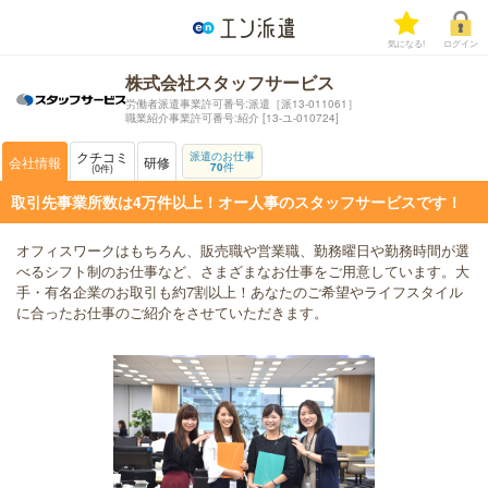
気になる!
ログイン
株式会社スタッフサービス
労働者派遣事業許可番号:派遣［派13-011061］
職業紹介事業許可番号:紹介 [13-ユ-010724]
クチコミ
派遣のお仕事
会社情報
研修
70
件
0
件
取引先事業所数は4万件以上！オー人事のスタッフサービスです！
オフィスワークはもちろん、販売職や営業職、勤務曜日や勤務時間が選
べるシフト制のお仕事など、さまざまなお仕事をご用意しています。大
手・有名企業のお取引も約7割以上！あなたのご希望やライフスタイル
に合ったお仕事のご紹介をさせていただきます。