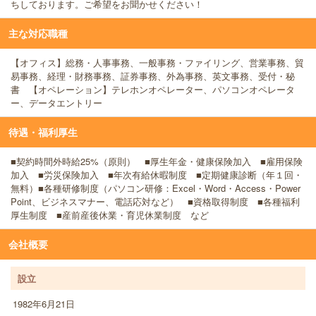
ちしております。ご希望をお聞かせください！
主な対応職種
【オフィス】総務・人事事務、一般事務・ファイリング、営業事務、貿
易事務、経理・財務事務、証券事務、外為事務、英文事務、受付・秘
書 【オペレーション】テレホンオペレーター、パソコンオペレータ
ー、データエントリー
待遇・福利厚生
■契約時間外時給25%（原則） ■厚生年金・健康保険加入 ■雇用保険
加入 ■労災保険加入 ■年次有給休暇制度 ■定期健康診断（年１回・
無料）■各種研修制度（パソコン研修：Excel・Word・Access・Power
Point、ビジネスマナー、電話応対など） ■資格取得制度 ■各種福利
厚生制度 ■産前産後休業・育児休業制度 など
会社概要
設立
1982年6月21日