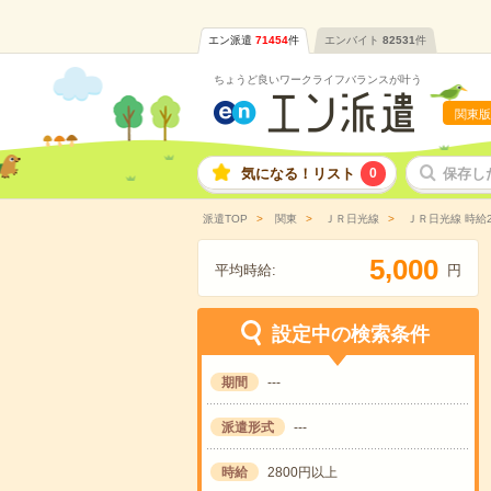
エン派遣
71454
件
エンバイト
82531
件
ちょうど良いワークライフバランスが叶う
関東版
気になる！リスト
0
保存し
派遣TOP
関東
ＪＲ日光線
ＪＲ日光線 時給
,
5
0
0
0
平均時給:
円
設定中の検索条件
期間
---
派遣形式
---
時給
2800円以上