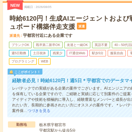
NEW
掲載日
2026/08/05
時給6120円！生成AIエージェントおよ
ュボード構築伴走支援
派遣
宇都宮付近にある企業です
派遣先
ブランクOK
既卒第二新卒OK
友達と一緒OK
英語不要
40～50代活
週5日勤務
土日祝休
残業少
IT通信Web
駅歩5分
服装自由
プログラミング
WEB
ここがポイント！
経験者必見！時給6120円！週5日＊宇都宮でのデータマ
レバテックでの実績がある企業の案件でございます。AIエンジニア
を保有している企業ですので、ご経験と実績に応じて別案件のご提案
アイディアや技術を積極的に導入し、経験豊富なメンバーと成長が出
れたい方、長期的に参画されたい方にオススメの案件です。＊レバテ
案件保…
つづきを見る
勤務地
栃木県宇都宮市
宇都宮駅から徒歩5分