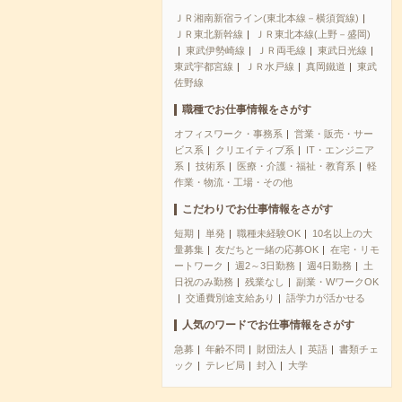
ＪＲ湘南新宿ライン(東北本線－横須賀線)
ＪＲ東北新幹線
ＪＲ東北本線(上野－盛岡)
東武伊勢崎線
ＪＲ両毛線
東武日光線
東武宇都宮線
ＪＲ水戸線
真岡鐵道
東武
佐野線
職種でお仕事情報をさがす
オフィスワーク・事務系
営業・販売・サー
ビス系
クリエイティブ系
IT・エンジニア
系
技術系
医療・介護・福祉・教育系
軽
作業・物流・工場・その他
こだわりでお仕事情報をさがす
短期
単発
職種未経験OK
10名以上の大
量募集
友だちと一緒の応募OK
在宅・リモ
ートワーク
週2～3日勤務
週4日勤務
土
日祝のみ勤務
残業なし
副業・WワークOK
交通費別途支給あり
語学力が活かせる
人気のワードでお仕事情報をさがす
急募
年齢不問
財団法人
英語
書類チェ
ック
テレビ局
封入
大学