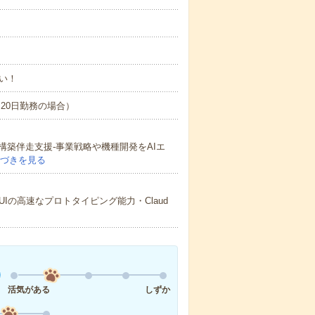
い！
間×20日勤務の場合）
構築伴走支援-事業戦略や機種開発をAIエ
づきを見る
ライアントUIの高速なプロトタイピング能力・Claud
活気がある
しずか