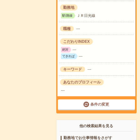
勤務地
ＪＲ日光線
駅/路線
職種
---
こだわりINDEX
---
絶対
---
できれば
キーワード
---
あなたのプロフィール
---
条件の変更
他の検索結果を見る
勤務地でお仕事情報をさがす