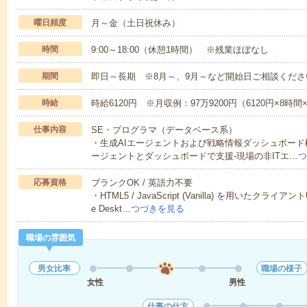
曜日頻度
月～金（土日祝休み）
時間
9:00～18:00（休憩1時間） ※残業ほぼなし
期間
即日～長期 ※8月～、9月～など開始日ご相談くださ
時給
時給6120円 ※月収例：97万9200円（6120円×8時
仕事内容
SE・プログラマ（データベース系）
・生成AIエージェントおよび戦略情報ダッシュボード
ージェントとダッシュボードで支援-現場の非ITエ…
つ
応募資格
ブランクOK / 英語力不要
・HTML5 / JavaScript (Vanilla) を用いたク
e Deskt…
つづきを見る
職場の雰囲気
男女比率
職場の様子
女性
男性
仕事の仕方