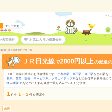
ヘル
エリア変更
た希望条件
お気に入りの派遣会社
2800円以上の派遣の仕事一覧
ＪＲ日光線
2800円以上
で
の派遣
ＪＲ日光線の派遣のお仕事情報です。
宇都宮駅
、
鶴田駅
、
鹿沼駅
などの駅をチ
務系
、
営業・販売・サービス系
、
クリエイティブ系
などのお仕事を取り揃えて
種未経験OK
などのこだわり条件で絞り込んでいただけます。
1
1
1
件中
～
件を表示中
未読